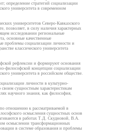
нт; определение стратегий социализации
еского университета в современном
ческих университетов Северо-Кавказского
е, позволяет, в силу наличия характерных
тоящем исследовании региональные
та, основные качественные
вые проблемы социализации личности и
ранстве классического университета
офской рефлексии и формируют основания
ьно-философской концепции социализации
ского университета в российском обществе.
оциализации личности в культурно-
по своим сущностным характеристикам
лях научного знания, как философия,
по отношению к рассматриваемой в
илософского осмысления сущностных основ
гиваются в работах Т.Д. Скудновой, В.А.
ком осмыслении трансформационных
новации в системе образования и проблемы