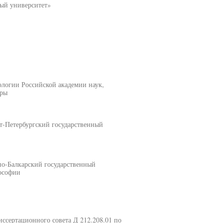
ый университет»
логии Российской академии наук,
уры
т-Петербургский государственный
о-Балкарский государственный
ософии
Диссертационного совета Д 212.208.01 по