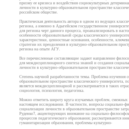
призму ее кризиса и воздействия социокультурных детермина
личности в культурно-образовательном пространстве классич
российском обществе.
Практическая деятельность автора в одном из ведущих класси
региона, а именно в Адыгейском государственном университет
для региона черт данного процесса, проанализировать в нас
особенности образовательной среды классического университе
характеристики, ценностные основания, особенности, ключе
стратегии их преодоления в культурно-образовательном прост
региона на опыте АГУ.
Все перечисленные составляющие задают направление филос
для междисциплинарного синтеза знаний и создания социал
личности в культурно-образовательном пространстве классиче
Степень научной разработанности темы. Проблема изучения с
образовательном пространстве классического университета, 
является междисциплинарной и рассматривается в таких отрас
социология, психология, педагогика.
Можно отметить широту круга изучаемых проблем, смежных 
настоящем исследовании. В частности, вопросы социально-ф
социализации личности в образовательном пространстве затра
Руденко7, акцентирующих внимание на социально-философс
процессов педагогического образования; рассматриваются ин
гуманитаризации образования, проблемы культурно-