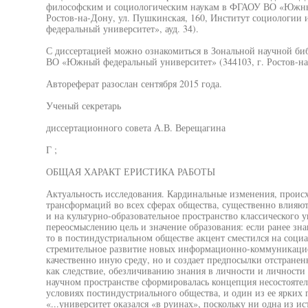
философским и социологическим наукам в ФГАОУ ВО «Южный
Ростов-на-Дону, ул. Пушкинская, 160, Институт социологи
федеральный университет», ауд. 34).
С диссертацией можно ознакомиться в Зональной научной б
ВО «Южный федеральный университет» (344103, г. Ростов-на-Д
Автореферат разослан сентября 2015 года.
Ученый секретарь
диссертационного совета А.В. Верещагина
Г ;
ОБЩАЯ ХАРАКТ ЕРИСТИКА РАБОТЫ
Актуальность исследования. Кардинальные изменения, проис
трансформаций во всех сферах общества, существенно влияют
и на культурно-образовательное пространство классического у
переосмыслению цель и значение образования: если ранее зн
то в постиндустриальном обществе акцент сместился на социа
стремительное развитие новых информационно-коммуникацио
качественно иную среду, но и создает предпосылки отстране
как следствие, обезличиванию знания в личности и личности
научном пространстве сформировалась концепция несостоятел
условиях постиндустриального общества, и один из ее ярких 
«...университет оказался «в руинах», поскольку ни одна из и