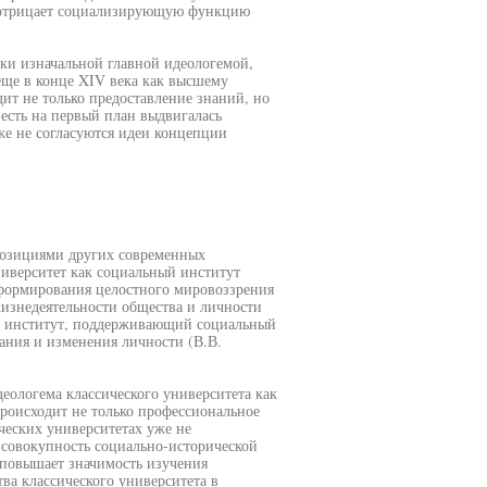
и отрицает социализирующую функцию
ски изначальной главной идеологемой,
еще в конце XIV века как высшему
дит не только предоставление знаний, но
 есть на первый план выдвигалась
е не согласуются идеи концепции
 позициями других современных
ниверситет как социальный институт
формирования целостного мировоззрения
изнедеятельности общества и личности
ый институт, поддерживающий социальный
ния и изменения личности (В.В.
деологема классического университета как
происходит не только профессиональное
ических университетах уже не
 совокупность социально-исторической
 повышает значимость изучения
а классического университета в