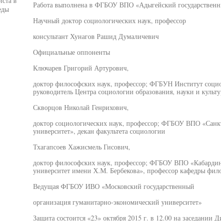
ста в
Работа выполнена в ФГБОУ ВПО «Адыгейский государственн
еды
Научный доктор социологических наук, профессор
консультант Хунагов Рашид Думаличевич
Официальные оппоненты
Ключарев Григорий Артурович,
доктор философских наук, профессор; ФГБУН Институт социо
руководитель Центра социологии образования, науки и культ
Скворцов Николай Генрихович,
доктор социологических наук, профессор; ФГБОУ ВПО «Санк
университет», декан факультета социологии
Тхагапсоев Хажисмель Гисович,
доктор философских наук, профессор; ФГБОУ ВПО «Кабардин
университет имени Х.М. Бербекова», профессор кафедры фил
Ведущая ФГБОУ ИВО «Московский государственный
организация гуманитарно-экономический университет»
Защита состоится «23» октября 2015 г. в 12.00 на заседании 