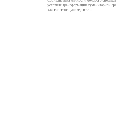
Социализация личности молодого специали
условиях трансформации гуманитарной ср
классического университета