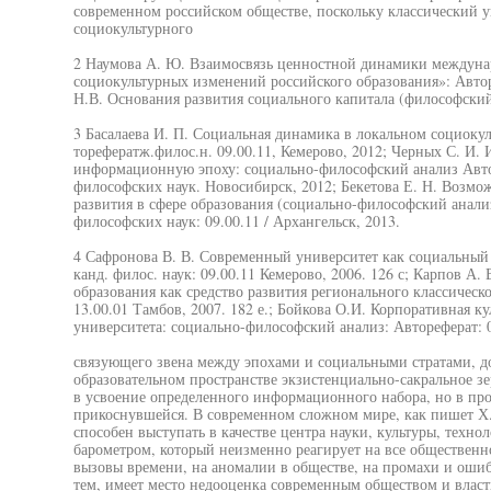
современном российском обществе, поскольку классический ун
социокультурного
2 Наумова А. Ю. Взаимосвязь ценностной динамики междуна
социокультурных изменений российского образования»: Авторе
Н.В. Основания развития социального капитала (философский 
3 Басалаева И. П. Социальная динамика в локальном социокул
торефератж.филос.н. 09.00.11, Кемерово, 2012; Черных С. И.
информационную эпоху: социально-философский анализ Авто
философских наук. Новосибирск, 2012; Бекетова Е. Н. Возм
развития в сфере образования (социально-философский анализ)
философских наук: 09.00.11 / Архангельск, 2013.
4 Сафронова В. В. Современный университет как социальный 
канд. филос. наук: 09.00.11 Кемерово, 2006. 126 с; Карпов А.
образования как средство развития регионального классического
13.00.01 Тамбов, 2007. 182 е.; Бойкова О.И. Корпоративная ку
университета: социально-философский анализ: Автореферат: 0
связующего звена между эпохами и социальными стратами, д
образовательном пространстве экзистенциально-сакральное з
в усвоение определенного информационного набора, но в пр
прикоснувшейся. В современном сложном мире, как пишет Х.Г
способен выступать в качестве центра науки, культуры, техно
барометром, который неизменно реагирует на все общественн
вызовы времени, на аномалии в обществе, на промахи и оши
тем, имеет место недооценка современным обществом и власт