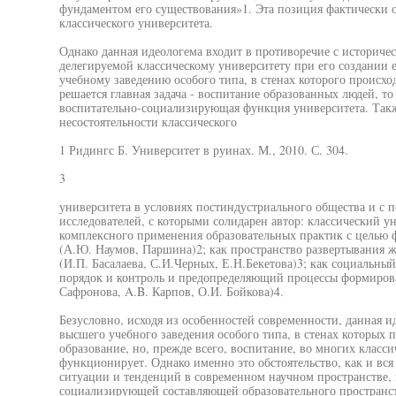
фундаментом его существования»1. Эта позиция фактическ
классического университета.
Однако данная идеологема входит в противоречие с историче
делегируемой классическому университету при его создании 
учебному заведению особого типа, в стенах которого происхо
решается главная задача - воспитание образованных людей, то
воспитательно-социализирующая функция университета. Такж
несостоятельности классического
1 Ридингс Б. Университет в руинах. М., 2010. С. 304.
3
университета в условиях постиндустриального общества и с
исследователей, с которыми солидарен автор: классический у
комплексного применения образовательных практик с целью 
(А.Ю. Наумов, Паршина)2; как пространство развертывания ж
(И.П. Басалаева, С.И.Черных, Е.Н.Бекетова)3; как социальн
порядок и контроль и предопределяющий процессы формирова
Сафронова, A.B. Карпов, О.И. Бойкова)4.
Безусловно, исходя из особенностей современности, данная и
высшего учебного заведения особого типа, в стенах которых 
образование, но, прежде всего, воспитание, во многих класс
функционирует. Однако именно это обстоятельство, как и вся
ситуации и тенденций в современном научном пространстве,
социализирующей составляющей образовательного пространств