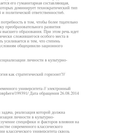
ается его гуманитарная составляющая,
которых доминирует технократический тип
й и политической ответственности6.
потребность в том, чтобы более тщательно
ку преобразовательного развития
ы высшего образования. При этом речь идет
рически сложившегося особого места в
ь усиливается и тем, что степень
 условиям общецивили-зационного
социализации личности в культурно-
гия как стратегический горизонт?//
ременного университета // электронный
/^оврЬеге/199391/ Дата обращения 26.08.2014
 задача, реализация которой должна
лизация личности в культурно-
 изучение специфики и факторов влияния на
нстве современного классического
ии классического университета сквозь