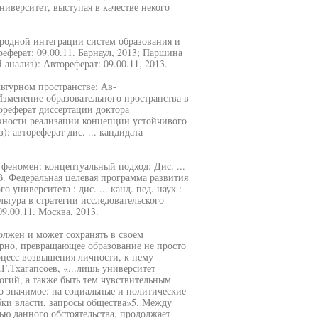
иверситет, выступая в качестве некого
родной интеграции систем образования и
ферат: 09.00.11. Барнаул, 2013; Паршина
анализ): Автореферат: 09.00.11, 2013.
ьтурном пространстве: Ав-
 Изменение образовательного пространства в
реферат диссертации доктора
ожности реализации концепции устойчивого
: автореферат дис. ... кандидата
феномен: концептуальный подход: Дис. ...
 В. Федеральная целевая программа развития
 университета : дис. ... канд. пед. наук :
льтура в стратегии исследовательского
9.00.11. Москва, 2013.
олжен и может сохранять в своем
ерно, превращающее образование не просто
оцесс возвышения личности, к нему
.Тхагапсоев, «...лишь университет
логий, а также быть тем чувствительным
о значимое: на социальные и политические
бки власти, запросы общества»5. Между
ью данного обстоятельства, продолжает