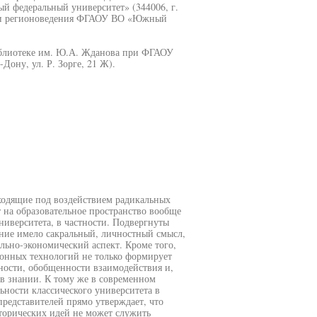
 федеральный университет» (344006, г.
и и регионоведения ФГАОУ ВО «Южный
иблиотеке им. Ю.А. Жданова при ФГАОУ
ону, ул. Р. Зорге, 21 Ж).
ходящие под воздействием радикальных
 на образовательное пространство вообще
ниверситета, в частности. Подвергнуты
ание имело сакральный, личностный смысл,
льно-экономический аспект. Кроме того,
нных технологий не только формирует
нности, обобщенности взаимодействия и,
 в знании. К тому же в современном
ьности классического университета в
представителей прямо утверждает, что
сторических идей не может служить