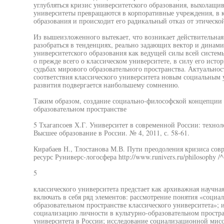
углубляться кризис университетского образования, выхолащив
университеты превращаются в корпоративные учреждения, в 
образования и происходит его радикальный отказ от этическо
Из вышеизложенного вытекает, что возникает действительная 
разобраться в тенденциях, реально задающих вектор и динами
университетского образования как ведущей силы всей систем
о прежде всего о классическом университете, в силу его исто
судьбах мирового образовательного пространства. Актуальност
соответствия классического университета новым социальным
развития подвергается наибольшему сомнению.
Таким образом, создание социально-философской концепции 
образовательном пространстве
5 Тхагапсоев Х.Г. Университет в современной России: техноло
Высшее образование в России. № 4, 2011, с. 58-61.
Кирабаев Н., Тлостанова М.В. Пути преодоления кризиса сов
ресурс Руниверс-логосфера http://www.runivers.ru/philosophy 
5
классического университета предстает как архиважная научная
включать в себя ряд элементов: рассмотрение понятия «социа
образовательном пространстве классического университета»;
социализацию личности в культурно-образовательном простра
университета в России; исследование социализационной мисс