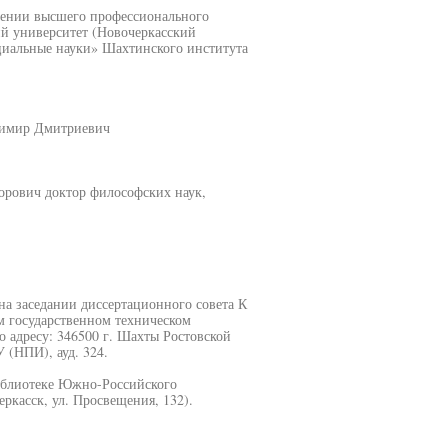
дении высшего профессионального
й университет (Новочеркасский
циальные науки» Шахтинского института
адимир Дмитриевич
орович доктор философских наук,
 на заседании диссертационного совета К
 государственном техническом
о адресу: 346500 г. Шахты Ростовской
 (НПИ), ауд. 324.
иблиотеке Южно-Российского
ркасск, ул. Просвещения, 132).