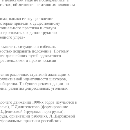
 глазах, объяснялось негативным влиянием
има, однако ее осуществление
оторые привели к существенному
оциального престижа и статуса.
о трактовать как деконструкцию
енного управ-
о смягчить ситуацию и избежать
лностью исправить положение. Поэтому
ск дальнейших путей адекватного
довательскими и практическими
ения различных стратегий адаптации к
оллективной идентичности шахтеров,
ообщества. Требуются рекомендации по
аммы развития депрессивных угольных
бочего движения 1990-х годов изучаются в
нализ), Г.Дилигенского (формирование
Ю.Денисовой (трудовые перегрузки),
руда, ориентации рабочих), Л.Щербаковой
неформальные практики российских