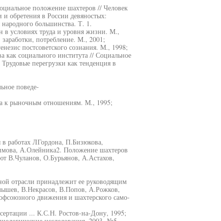
оциальное положение шахтеров // Человек
и и обретения в России девяностых:
народного большинства. Т. 1.
 в условиях труда и уровня жизни. М.,
заработки, потребление. М., 2001;
незис постсоветского сознания. М., 1998;
а как социального института // Социальное
 Трудовые перегрузки как тенденция в
ьное поведе-
а к рыночным отношениям. М., 1995;
 в работах ЛГордона, П.Бизюкова,
имова, А.Олейника2. Положение шахтеров
ют В.Чуланов, О.Бурьянов, А.Астахов,
ной отрасли принадлежит ее руководящим
лышев, В.Некрасов, В.Попов, А.Рожков,
офсоюзного движения и шахтерского само-
ертации ... К.С.Н. Ростов-на-Дону, 1995;
иологические исследования. 2003. №5.