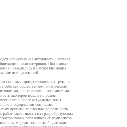
годов общественная активность шахтеров
общенационального уровня. Подземные
 война» находились в центре внимания
мание исследователей.
ганизованных профессиональных групп в
ь себя как общественно-политическая
литологами, психологами, экономистами.
вность шахтеров пошла на убыль,
местились в более актуальные зоны
бычное в содержании социально-
тому времени только начало возникать.
ус работников, шахты из градообразующих
огоотраслевых поселенческих комплексов.
ичность, модели социальной адаптации
 в целостном виде не исследовались, а