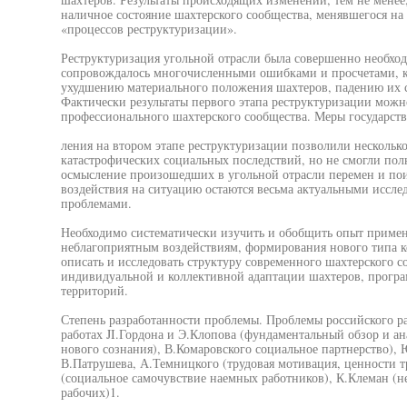
наличное состояние шахтерского сообщества, менявшегося на
«процессов реструктуризации».
Реструктуризация угольной отрасли была совершенно необход
сопровождалось многочисленными ошибками и просчетами, к
ухудшению материального положения шахтеров, падению их с
Фактически результаты первого этапа реструктуризации можн
профессионального шахтерского сообщества. Меры государств
ления на втором этапе реструктуризации позволили нескольк
катастрофических социальных последствий, но не смогли по
осмысление произошедших в угольной отрасли перемен и пои
воздействия на ситуацию остаются весьма актуальными иссле
проблемами.
Необходимо систематически изучить и обобщить опыт примен
неблагоприятным воздействиям, формирования нового типа к
описать и исследовать структуру современного шахтерского с
индивидуальной и коллективной адаптации шахтеров, прогр
территорий.
Степень разработанности проблемы. Проблемы российского ра
работах JI.Гордона и Э.Клопова (фундаментальный обзор и а
нового сознания), В.Комаровского социальное партнерство), 
В.Патрушева, А.Темницкого (трудовая мотивация, ценности т
(социальное самочувствие наемных работников), К.Клеман (
рабочих)1.