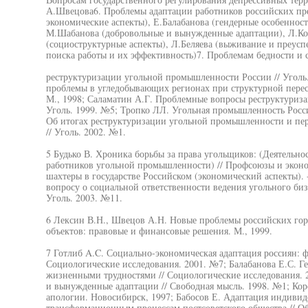
А.Швецова6. Проблемы адаптации работников российских пр
экономические аспекты), Е.Балабанова (гендерные особенност
М.Шабанова (добровольные и вынужденные адаптации), Л.Кор
(социоструктурные аспекты), Л.Беляева (выживание и преусп
поиска работы и их эффективность)7. Проблемам бедности и 
реструктуризации угольной промышленности России // Уголь
проблемы в угледобывающих регионах при структурной пере
М., 1998; Саламатин А.Г. Проблемные вопросы реструктуриз
Уголь. 1999. №5; Тропко ЛЛ. Угольная промышленность Росси
Об итогах реструктуризации угольной промышленности и пер
// Уголь. 2002. №1.
5 Будько В. Хроника борьбы за права угольщиков: (Деятельн
работников угольной промышленности) // Профсоюзы и эконо
шахтеры в государстве Российском (экономический аспекты). -
вопросу о социальной ответственности ведения угольного би
Уголь. 2003. №11.
6 Лексин В.Н., Швецов А.Н. Новые проблемы российских го
объектов: правовые и финансовые решения. М., 1999.
7 Готлиб A.C. Социально-экономическая адаптация россиян: 
Социологические исследования. 2001. №7; Балабанова Е.С. Ге
жизненными трудностями // Социологические исследования.
и вынужденные адаптации // Свободная мысль. 1998. №1; Кор
апологии. Новосибирск, 1997; Бабосов Е. Адаптация индивид
трансформационным процессам постсоветского общества // Об