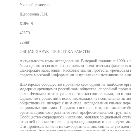
Ученый секоетаоь
Щербакова Л.И.
&0Р6-Ч
42370
22\шг
ОБЩАЯ ХАРАКТЕРИСТИКА РАБОТЫ
Актуальность темы исследования. В первой половине 1990-х 
была одним из основных социально-политических факторов 
шахтерские забастовки, массовые акции протеста, «рельсовая
средств массовой информации и привлекали повышенное вни
Шахтерское сообщество проявило себя одной из наиболее ор
модернизирующемся российском обществе, способной проявит
сила. Феномен этот изучался не только социологами, но и по
Однако по прошествии всего нескольких лет социальная акти
общественный интерес к ним спал, исследования ученых пере
социальных динамик. Парадокс состоял в том, что самое нео
организационного развития этой профессиональной группы к 
Сообщество сокращалось численно, менялся социальный стат
отраслей переместились в разряд ординарных производств мн
Эти процессы влияли на самоорганизацию, социальную идент
шахтеров. Результаты происходящих изменений, тем не менее,