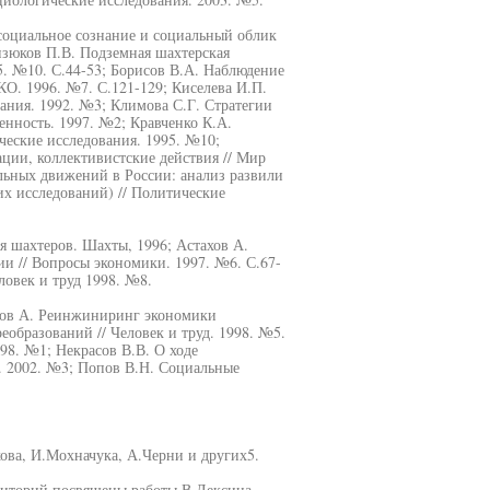
 социальное сознание и социальный облик
изюков П.В. Подземная шахтерская
95. №10. С.44-53; Борисов В.А. Наблюдение
КО. 1996. №7. С.121-129; Киселева И.П.
вания. 1992. №3; Климова С.Г. Стратегии
енность. 1997. №2; Кравченко К.А.
ческие исследования. 1995. №10;
ции, коллективистские действия // Мир
льных движений в России: анализ развили
х исследований) // Политические
я шахтеров. Шахты, 1996; Астахов А.
 // Вопросы экономики. 1997. №6. С.67-
ловек и труд 1998. №8.
динов А. Реинжиниринг экономики
образований // Человек и труд. 1998. №5.
998. №1; Некрасов В.В. О ходе
. 2002. №3; Попов В.Н. Социальные
кова, И.Мохначука, А.Черни и других5.
риторий посвящены работы В.Лексина,