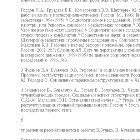
Гордон Л.А., Груздева Е.Б., Комаровский В.В. Шахтеры - 92:
рабочей элиты в послесоциали-стической России. М., 1993; Б
забастовка (1994-1995) // Социологические исследования. 19
изнутри, или Репортаж социолога о забастовках горняков // Э
Чего же все-таки хотят шахтеры? // Социологические исследо
сторон трудовых конфликтов // Общественные науки и соврем
Шахтерские забастовки: проблемы исследования // Социологи
Максимов Б.И. Рабочие в период реформ: положение, ориента
России. 2002. №3; Олейник АЛ. Есть ли перспектива у социа
шахтерского движения, 1989-1995 (по данным социологически
исследования. 1996. №3
3 Чуланов В.А, Бурьянов О.В. Реформы "и социальная позици
Проблемы реструктуризации угольной промышленности России
82; Голодец О. Социальные парадоксы реструктуризации // Че
4 Зайденварг В., Ковальчук А., Сараев В., Золотарев В., Чу
угледобывающих городов. Социальный аспект структурных пре
С.32-36; Малышев Ю.Н. Останавливаться нельзя... // Уголь. 1
реструктуризации угольной промышленности России // Уголь
последствия первого этапа
5
управления рассматриваются в работах В.Будько, В. Катальни
Вопросам государственного регулирования депрессивных тер