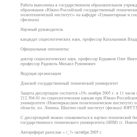
Работа выполнена в государственном образовательном учреж
образования «Южно-Российский государственный технически
политехнический институт)» на кафедре «Гуманитарные и со
(филиала)
Научный руководитель
кандидат социологических наук, профессор Катальников Вл
Официальные оппоненты:
доктор социологических наук, профессор Бурьянов Олег Викт
профессор Радовель Михаил Рувимович
Ведущая организация
Донской государственный технический университет
Защита диссертации состоится «19» ноября 2005 г. в 11 часов
212.304.01 по социологическим наукам при Южно-Российском
университете (Новочеркасском политехническом институте) п
области, пл. Ленина, Шахтин-ский институт (филиал) ЮРГТУ
С диссертацией можно ознакомиться в научно-технической б
государственного технического университета (НПИ) (г. Новоче
Автореферат разослан « /_?» октября 2005 г.