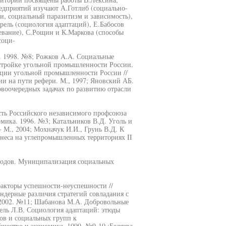
едприятий изучают А.Готлиб (социально-
и, социальный паразитизм и зависимость),
ель (социология адаптаций), Е.Бабосов
евание), С.Рощин и К.Маркова (способы
соци-
. 1998. №8; Рожков A.A. Социальные
стройке угольной промышленности России.
ации угольной промышленности России //
и на пути рефери. М., 1997; Яновский АБ.
воочередных задачах по развитию отрасли
ость Российского независимого профсоюза
мика. 1996. №3; Катальников В.Д. Уголь и
 М., 2004; Мохначук И.И., Грунь В.Д. К
знеса на углепромышленных территориях II
родов. Муниципализация социальных
факторы успешности-неуспешности //
ндерные различия стратегий совладания с
 2002. №11; Шабанова М.А. Добровольные
ель Л.В. Социология адаптаций: этюды
ов и социальных групп к
щество и экономика. 1999. №9-10.;Беляева