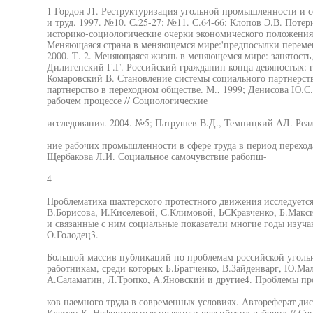
1 Гордон J1. Реструктуризация угольной промышленности и с
и труд. 1997. №10. С.25-27; №11. С.64-66; Клопов Э.В. Потер
историко-социологические очерки экономического положения 
Меняющаяся страна в меняющемся мире:'предпосылки перемен
2000. Т. 2. Меняющаяся жизнь в меняющемся мире: занятость, 
Дилигенский Г.Г. Российский гражданин конца девяностых: ге
Комаровский В. Становление системы социального партнерств
партнерство в переходном обществе. М., 1999; Денисова Ю.С.
рабочем процессе // Социологические
исследования. 2004. №5; Патрушев В.Д., Темницкий АЛ. Реал
ние рабочих промышленности в сфере труда в период переход
Щербакова Л.И. Социальное самочувствие рабопш-
4
Проблематика шахтерского протестного движения исследуется
В.Борисова, И.Киселевой, С.Климовой, ЬСКравченко, Б.Макс
и связанные с ним социальные показатели многие годы изуча
О.Голодец3.
Большой массив публикаций по проблемам российской уголь
работникам, среди которых Б.Братченко, В.Зайденварг, Ю.Ма
А.Саламатин, Л.Тропко, А.Яновский и другие4. Проблемы пр
ков наемного труда в современных условиях. Автореферат дисс
Клеман К. Неформальные практики российских рабочих // Соц