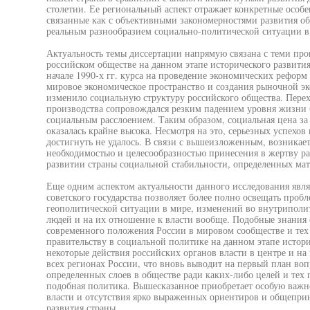
столетии. Ее региональный аспект отражает конкретные особе
связанные как с объективными закономерностями развития об
реальным разнообразием социально-политической ситуации в
Актуальность темы диссертации напрямую связана с теми про
российском обществе на данном этапе исторического развити
начале 1990-х гг. курса на проведение экономических реформ
мировое экономическое пространство и создания рыночной э
изменило социальную структуру российского общества. Перех
производства сопровождался резким падением уровня жизни 
социальным расслоением. Таким образом, социальная цена з
оказалась крайне высока. Несмотря на это, серьезных успехов
достигнуть не удалось. В связи с вышеизложенным, возникае
необходимостью и целесообразностью принесения в жертву р
развитии страны социальной стабильности, определенных мат
Еще одним аспектом актуальности данного исследования явля
советского государства позволяет более полно освещать проб
геополитической ситуации в мире, изменений во внутриполит
людей и на их отношение к власти вообще. Подобные знания
современного положения России в мировом сообществе и тех 
правительству в социальной политике на данном этапе истори
некоторые действия российских органов власти в центре и на
всех регионах России, что вновь выводит на первый план во
определенных слоев в обществе ради каких-либо целей и тех
подобная политика. Вышесказанное приобретает особую важно
власти и отсутствия ярко выраженных ориентиров и общепри
развития страны.