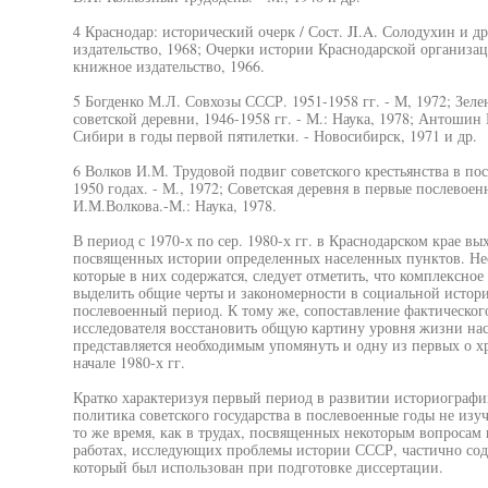
4 Краснодар: исторический очерк / Сост. JI.A. Солодухин и д
издательство, 1968; Очерки истории Краснодарской организа
книжное издательство, 1966.
5 Богденко М.Л. Совхозы СССР. 1951-1958 гг. - М, 1972; Зе
советской деревни, 1946-1958 гг. - М.: Наука, 1978; Антоши
Сибири в годы первой пятилетки. - Новосибирск, 1971 и др.
6 Волков И.М. Трудовой подвиг советского крестьянства в по
1950 годах. - М., 1972; Советская деревня в первые послевоен
И.М.Волкова.-М.: Наука, 1978.
В период с 1970-х по сер. 1980-х гг. в Краснодарском крае вы
посвященных истории определенных населенных пунктов. Нес
которые в них содержатся, следует отметить, что комплексное
выделить общие черты и закономерности в социальной истории
послевоенный период. К тому же, сопоставление фактическог
исследователя восстановить общую картину уровня жизни нас
представляется необходимым упомянуть и одну из первых о х
начале 1980-х гг.
Кратко характеризуя первый период в развитии историографи
политика советского государства в послевоенные годы не изуч
то же время, как в трудах, посвященных некоторым вопросам 
работах, исследующих проблемы истории СССР, частично сод
который был использован при подготовке диссертации.