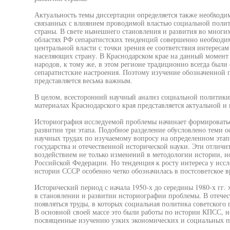
Актуальность темы диссертации определяется также необходи
связанных с влиянием проводимой властью социальной полит
страны. В свете нынешнего становления и развития во многи
областях РФ сепаратистских тенденций совершенно необходи
центральной власти с точки зрения ее соответствия интерес
населяющих страну. В Краснодарском крае на данный момент
народов, к тому же, в этом регионе традиционно всегда был
сепаратистские настроения. Поэтому изучение обозначенной 
представляется весьма важным.
В целом, всесторонний научный анализ социальной политики с
материалах Краснодарского края представляется актуальной и
Историография исследуемой проблемы начинает формироваться
развитии три этапа. Подобное разделение обусловлено теми 
научных трудах по изучаемому вопросу на определенном этапе
государства и отечественной исторической науки. Эти отлич
воздействием не только изменений в методологии истории, н
Российской Федерации. Но тенденция к росту интереса у исс
истории СССР особенно четко обозначилась в постсоветское в
Исторический период с начала 1950-х до середины 1980-х гг.
в становлении и развитии историографии проблемы. В отечес
появляться труды, в которых социальная политика советского 
В основной своей массе это были работы по истории КПСС, н
посвященные изучению узких экономических и социальных про