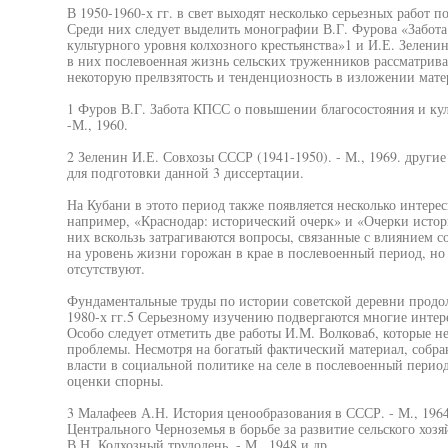
В 1950-1960-х гг. в свет выходят несколько серьезных работ п
Среди них следует выделить монографии В.Г. Фурова «Забот
культурного уровня колхозного крестьянства»1 и И.Е. Зелени
в них послевоенная жизнь сельских труженников рассматрива
некоторую прелвзятость и тенденциозность в изложении мате
1 Фуров В.Г. Забота КПСС о повышении благосостояния и куль
-М., 1960.
2 Зеленин И.Е. Совхозы СССР (1941-1950). - М., 1969. други
для подготовки данной 3 диссертации.
На Кубани в этото период также появляется несколько интере
например, «Краснодар: исторический очерк» и «Очерки исто
них вскользь затрагиваются вопросы, связанные с влиянием с
на уровень жизни горожан в крае в послевоенный период, но 
отсутствуют.
Фундаментальные труды по истории советской деревни продо
1980-х гг.5 Серьезному изучению подвергаются многие интер
Особо следует отметить две работы И.М. Волкова6, которые н
проблемы. Несмотря на богатый фактический материал, собр
власти в социальной политике на селе в послевоенный перио
оценки спорны.
3 Малафеев А.Н. История ценообразования в СССР. - М., 196
Центрального Черноземья в борьбе за развитие сельского хозяй
В.Н. Колхозный трудодень. - М., 1948 и др.