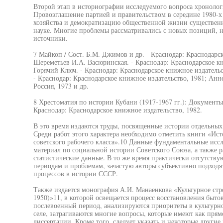
Второй этап в историографии исследуемого вопроса хронологи
Провозглашение партией и правительством в середине 1980-х 
хозяйства и демократизацию общественной жизни существен
науке. Многие проблемы рассматривались с новых позиций, н
источники.
7 Майкоп / Сост. Б.М. Джимов и др. - Краснодар: Краснодарск
Шереметьев И.А. Васюринская. - Краснодар: Краснодарское кн
Горячий Ключ. - Краснодар: Краснодарское книжное издательс
- Краснодар: Краснодарское книжное издательство, 1981; Анн
Россия, 1973 и др.
8 Хрестоматия по истории Кубани (1917-1967 гг.): Документы 
Краснодар: Краснодарское книжное издательство, 1982.
В это время издаются труды, посвященные истории отдельных
Среди работ этого характера необходимо отметить книги «Ис
советского рабочего класса».10 Данные фундаментальные иссл
материал по социальной истории Советского Союза, а также 
статистические данные. В то же время практически отсутств
периодам и проблемам, зачастую авторы субъективно подходя
процессов в истории СССР.
Также издается монография А.И. Манаенкова «Культурное стро
1950)»11, в которой освещается процесс восстановления быто
послевоенный период, анализируются приоритеты в культурно
селе, затрагиваются многие вопросы, которые имеют как прям
диссертации. Кроме того, следует указать и некоторые другие