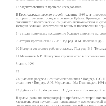
12 задействованные в процессе исследования.
В Краснодарском крае во второй половине 1980-х гг. продол
истории отдельных городов и регионов Кубани. Краеведы пр
связанных с политическим, социально-экономическим и культ
История Великой Отечественной войны и послевоенный пери
1 -э стали привлекать несравненно большее внимание историк
9 История крестьянства СССР / Под ред. И.М. Волкова и др. - 
10 История советского рабочего класса / Под ред. В.Б. Тельпух
11 Манаенков А.И. Культурное строительство в послевоенной д
Знание, 1991.
12
Социальные ресурсы и социальная политика / Под ред. С.С. Ша
сталинизм / Под ред. А.Н. Мерцалова. -М.: Политиздат, 1991 
13 Дубинин В.Н., Чекрыгина Т.А. Динская. - Краснодар: Кра
В целом, развитие историографии проблемы со второй половин
характеризуется неуклонным повышением у исследователей и
советского государства. В то же время, для работ данного пер