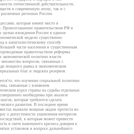
нности отечественной действительности,
ществ в современную эпоху, так и с
 различных регионах России.
цессами, которые имеют место в
я. Провозглашение правительством РФ в
 с целью вхождения России в единое
кономической модели существенно
од к капиталистическому способу
большей части населения и существенным
а проводимые правительством реформы
 в экономической политике власти
т множество вопросов, связанных с
ади мощного рывка в экономическом
ериальных благ и людских резервов.
ется'то, что изучение социальной политики
лемы, связанные с влиянием
ическом курсе страны на судьбы отдельных
 совершенно необходимы при анализе
шагов, которые требуются сделать
ческого развития. В последнее время
 местах вызвали мощные акции протеста во
прос о допустимости ущемления интересов
 последствий, к которым может привести
сть в свете нынешнего кризиса доверия к
нятых установок в вопросе дальнейшего