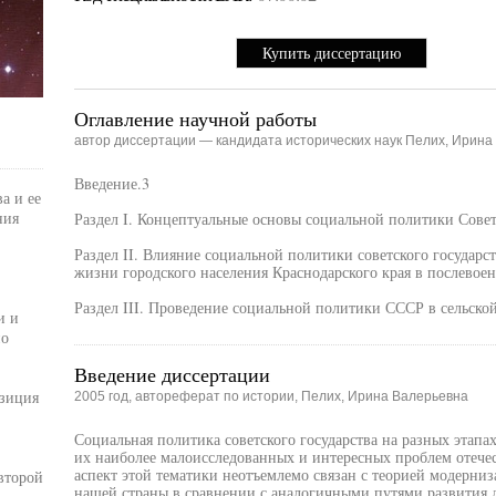
Купить диссертацию
Оглавление научной работы
автор диссертации — кандидата исторических наук Пелих, Ирина
Введение.3
а и ее
ния
Раздел I. Концептуальные основы социальной политики Совет
Раздел II. Влияние социальной политики советского государс
жизни городского населения Краснодарского края в послевое
Раздел III. Проведение социальной политики СССР в сельской
и и
по
Введение диссертации
озиция
2005 год, автореферат по истории, Пелих, Ирина Валерьевна
Социальная политика советского государства на разных этапа
их наиболее малоисследованных и интересных проблем отеч
аспект этой тематики неотъемлемо связан с теорией модерни
второй
нашей страны в сравнении с аналогичными путями развития д