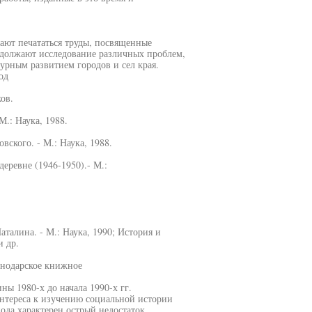
жают печататься труды, посвященные
одолжают исследование различных проблем,
урным развитием городов и сел края.
од
ов.
М.: Наука, 1988.
овского. - М.: Наука, 1988.
еревне (1946-1950).- М.:
талина. - М.: Наука, 1990; История и
и др.
снодарское книжное
ы 1980-х до начала 1990-х гг.
нтереса к изучению социальной истории
иода характерен острый недостаток