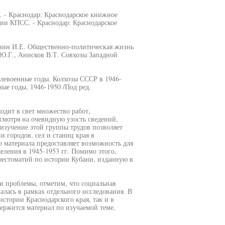
р. - Краснодар: Краснодарское книжное
ции КПСС. - Краснодар: Краснодарское
ленин И.Е. Общественно-политическая жизнь
н Ю.Г., Анисков В.Т. Совхозы Западной
слевоенные годы. Колхозы СССР в 1946-
ные годы, 1946-1950 /Под ред.
ходит в свет множество работ,
мотря на очевидную узость сведений,
 изучение этой группы трудов позволяет
 городов, сел и станиц края в
о материала предоставляет возможность для
еления в 1945-1953 гг. Помимо этого,
рестоматий по истории Кубани, изданную в
и проблемы, отметим, что социальная
алась в рамках отдельного исследования. В
истории Краснодарского края, так и в
ержится материал по изучаемой теме,