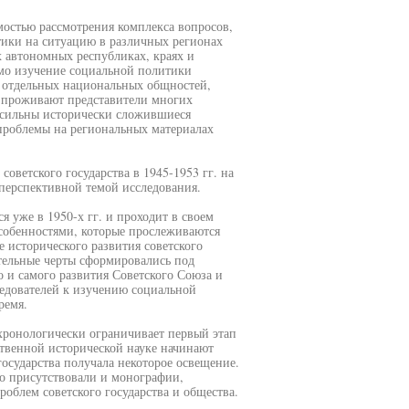
мостью рассмотрения комплекса вопросов,
ики на ситуацию в различных регионах
х автономных республиках, краях и
мо изучение социальной политики
ам отдельных национальных общностей,
 проживают представители многих
и сильны исторически сложившиеся
проблемы на региональных материалах
оветского государства в 1945-1953 гг. на
 перспективной темой исследования.
 уже в 1950-х гг. и проходит в своем
особенностями, которые прослеживаются
 исторического развития советского
ительные черты сформировались под
о и самого развития Советского Союза и
ледователей к изучению социальной
ремя.
 хронологически ограничивает первый этап
твенной исторической науке начинают
государства получала некоторое освещение.
о присутствовали и монографии,
блем советского государства и общества.