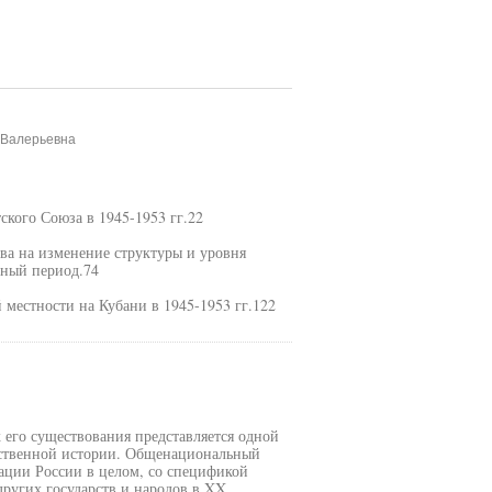
 Валерьевна
ского Союза в 1945-1953 гг.22
тва на изменение структуры и уровня
нный период.74
 местности на Кубани в 1945-1953 гг.122
х его существования представляется одной
ественной истории. Общенациональный
зации России в целом, со спецификой
ругих государств и народов в XX