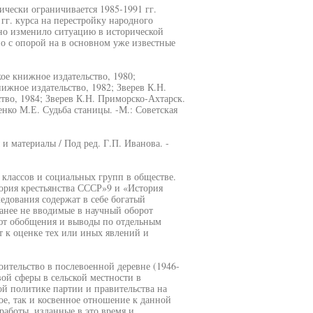
чески ограничивается 1985-1991 гг.
гг. курса на перестройку народного
но изменило ситуацию в исторической
о с опорой на в основном уже известные
ое книжное издательство, 1980;
ижное издательство, 1982; Зверев К.Н.
тво, 1984; Зверев К.Н. Приморско-Ахтарск.
енко М.Е. Судьба станицы. -М.: Советская
и материалы / Под ред. Г.П. Иванова. -
 классов и социальных групп в обществе.
тория крестьянства СССР»9 и «История
едования содержат в себе богатый
ранее не вводимые в научный оборот
уют обобщения и выводы по отдельным
т к оценке тех или иных явлений и
ительство в послевоенной деревне (1946-
вой сферы в сельской местности в
й политике партии и правительства на
ое, так и косвенное отношение к данной
 работы, изданные в это время и