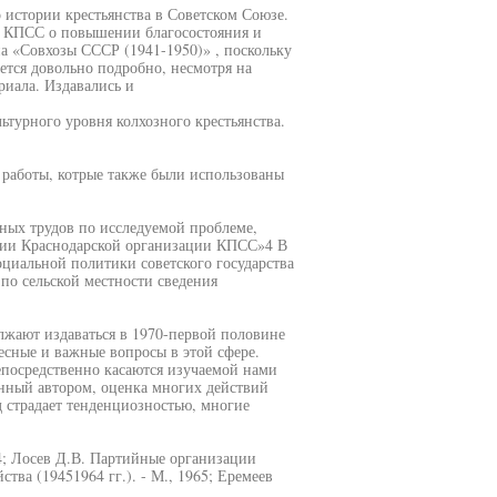
о истории крестьянства в Советском Союзе.
а КПСС о повышении благосостояния и
на «Совхозы СССР (1941-1950)» , поскольку
ется довольно подробно, несмотря на
риала. Издавались и
турного уровня колхозного крестьянства.
е работы, котрые также были использованы
сных трудов по исследуемой проблеме,
рии Краснодарской организации КПСС»4 В
оциальной политики советского государства
по сельской местности сведения
лжают издаваться в 1970-первой половине
есные и важные вопросы в этой сфере.
епосредственно касаются изучаемой нами
анный автором, оценка многих действий
д страдает тенденциозностью, многие
4; Лосев Д.В. Партийные организации
ства (19451964 гг.). - М., 1965; Еремеев