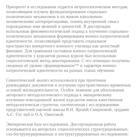
Приоритет в исследовании отдается антропологическим методам,
позволяющим изучить функционирование социально-
политических механизмов в их живом наполнении
человеческими интерпретациями, понять внутренний смысл
порождаемых ими явлений и ценностей. В диссертации
использован феноменологический подход к изучению социально-
политических механизмов формирования военно-патриотической
идентичности, позволяющий представить социальное
пространство конкретного военного училища как целостный
феномен. Для сравнения состояния военно-патриотической
идентичности у курсантов разных курсов был использован
социологический метод анкетирования. С его помощью получены
сведения об уровне сформированное™ и характере военно-
патриотической идентичности на разных этапах обучения.
Семиотический анализ использовался при прочтении
руководящих документов и изучении пространственно-временных
условий жизнедеятельности. Особое значение для обоснования
авторского методологического подхода к эмпирическому
изучению повседневной жизни курсантов имела качественная
методологическая стратегия, соотнесенная с исследованиями
представителей научной школы В.Н. Ярской-Смирновой, трудами
A.C. Гот-либ и O.A. Ожеговой.
Эмпирическая база исследования. Диссертационная работа
основывается на авторских социологических структурированных,
сла-боструюурированных и неструктурированных исследованиях: