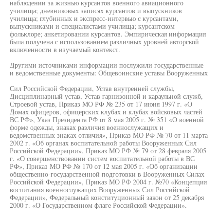
наблюдении за жизнью курсантов военного авиационного
училища; дневниковых записях курсантов и выпускников
училища; глубинных и экспресс-интервью с курсантами,
выпускниками и специалистами училища; курсантском
фольклоре; анкетировании курсантов. Эмпирическая информация
была получена с использованием различных уровней авторской
включенности в изучаемый контекст.
Другими источниками информации послужили государственные
и ведомственные документы: Общевоинские уставы Вооруженных
Сил Российской Федерации, Устав внутренней службы,
Дисциплинарный устав, Устав гарнизонной и караульной служб,
Строевой устав, Приказ МО РФ № 235 от 17 июня 1997 г. «О
Домах офицеров, офицерских клубах и клубах войсковых частей
ВС РФ», Указ Президента РФ от 8 мая 2005 г. № 351 «О военной
форме одежды, знаках различия военнослужащих и
ведомственных знаках отличия», Приказ МО РФ № 70 от 11 марта
2002 г. «Об органах воспитательной работы Вооруженных Сил
Российской Федерации», Приказ МО РФ № 79 от 28 февраля 2005
г. «О совершенствовании систем воспитательной работы в ВС
РФ», Приказ МО РФ № 170 от 12 мая 2005 г. «Об организации
общественно-государственной подготовки в Вооруженных Силах
Российской Федерации», Приказ МО РФ 2004 г. №70 «Концепция
воспитания военнослужащих Вооруженных Сил Российской
Федерации», Федеральный конституционный закон от 25 декабря
2000 г. «О Государственном флаге Российской Федерации».