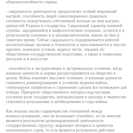
обороноспособность страны;
- сакральность деятельности предполагает особый моральный
настрой, способность людей самоотверженно сражаться,
готовность пожертвовать собственной жизнью во имя высших
ценностей Родины и государства. Сакральный характер военной
службы, зародившийся в мифологическом сознании, остается и в
религиозном сознании и в квазирелигиозном, каким он был в
советское время. Сейчас сакральность поддерживается работой
воспитательных органов и психологов и прослеживается в текстах
присяги, воинских уставов, кодексе чести, лекциях по
общественно-государственной подготовке, а также в символике
ритуалов и в искусстве.
- способность к экстраполяции в экстремальных условиях, когда
военные ценности и нормы распространяются на общество в
целом. Война изменяет массовое сознание, и военные ценности
становятся доминирующими в условиях ведения войны,
стимулируют патриотизм и стремление сделать все возможное для
победы. Приоритет общественного интереса над частным,
усиление роли государства, централизация и цензура в творчестве
становятся актуальными и необходимыми в годы войны.
Как показал анализ характеристик отношений между
военнослужащими, они не возникают стихийно, но во многом
являются результатом целенаправленной деятельности
государственных структур, выражают интересы и ценности
политического строя, то есть являются результатом действия