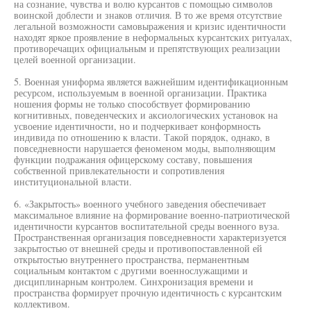
на сознание, чувства и волю курсантов с помощью символов
воинской доблести и знаков отличия. В то же время отсутствие
легальной возможности самовыражения и кризис идентичности
находят яркое проявление в неформальных курсантских ритуалах,
противоречащих официальным и препятствующих реализации
целей военной организации.
5. Военная униформа является важнейшим идентификационным
ресурсом, используемым в военной организации. Практика
ношения формы не только способствует формированию
когнитивных, поведенческих и аксиологических установок на
усвоение идентичности, но и подчеркивает конформность
индивида по отношению к власти. Такой порядок, однако, в
повседневности нарушается феноменом моды, выполняющим
функции подражания офицерскому составу, повышения
собственной привлекательности и сопротивления
институциональной власти.
6. «Закрытость» военного учебного заведения обеспечивает
максимальное влияние на формирование военно-патриотической
идентичности курсантов воспитательной среды военного вуза.
Пространственная организация повседневности характеризуется
закрытостью от внешней среды и противопоставленной ей
открытостью внутреннего пространства, перманентным
социальным контактом с другими военнослужащими и
дисциплинарным контролем. Синхронизация времени и
пространства формирует прочную идентичность с курсантским
коллективом.