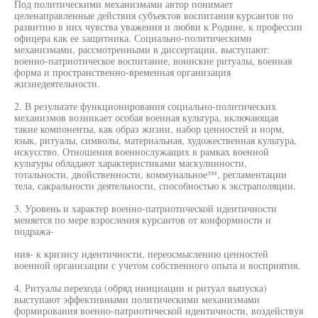
Под политическими механизмами автор понимает
целенаправленные действия субъектов воспитания курсантов по
развитию в них чувства уважения и любви к Родине, к профессии
офицера как ее защитника. Социально-политическими
механизмами, рассмотренными в диссертации, выступают:
военно-патриотическое воспитание, воинские ритуалы, военная
форма и пространственно-временная организация
жизнедеятельности.
2. В результате функционирования социально-политических
механизмов возникает особая военная культура, включающая
такие компоненты, как образ жизни, набор ценностей и норм,
язык, ритуалы, символы, материальная, художественная культура,
искусство. Отношения военнослужащих в рамках военной
культуры обладают характеристиками маскулинности,
тотальности, двойственности, коммунальное™, регламентации
тела, сакральности деятельности, способностью к экстраполяции.
3. Уровень и характер военно-патриотической идентичности
меняется по мере взросления курсантов от конформности и
подража-
ния- к кризису идентичности, переосмыслению ценностей
военной организации с учетом собственного опыта и восприятия.
4. Ритуалы перехода (обряд инициации и ритуал выпуска)
выступают эффективными политическими механизмами
формирования военно-патриотической идентичности, воздействуя