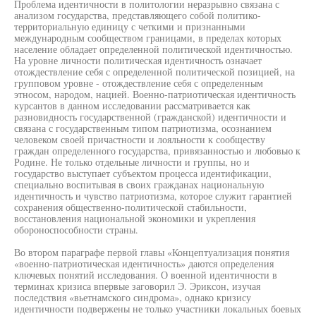
Проблема идентичности в политологии неразрывно связана с
анализом государства, представляющего собой политико-
территориальную единицу с четкими и признанными
международным сообществом границами, в пределах которых
население обладает определенной политической идентичностью.
На уровне личности политическая идентичность означает
отождествление себя с определенной политической позицией, на
групповом уровне - отождествление себя с определенным
этносом, народом, нацией. Военно-патриотическая идентичность
курсантов в данном исследовании рассматривается как
разновидность государственной (гражданской) идентичности и
связана с государственным типом патриотизма, осознанием
человеком своей причастности и лояльности к сообществу
граждан определенного государства, привязанностью и любовью к
Родине. Не только отдельные личности и группы, но и
государство выступает субъектом процесса идентификации,
специально воспитывая в своих гражданах национальную
идентичность и чувство патриотизма, которое служит гарантией
сохранения общественно-политической стабильности,
восстановления национальной экономики и укрепления
обороноспособности страны.
Во втором параграфе первой главы «Концептуализация понятия
«военно-патриотическая идентичность» даются определения
ключевых понятий исследования. О военной идентичности в
терминах кризиса впервые заговорил Э. Эриксон, изучая
последствия «вьетнамского синдрома», однако кризису
идентичности подвержены не только участники локальных боевых