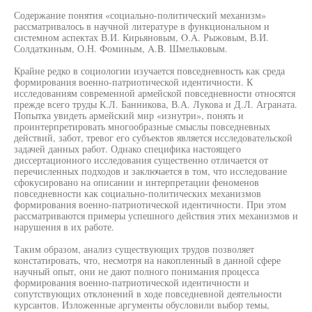
Содержание понятия «социально-политический механизм»
рассматривалось в научной литературе в функциональном и
системном аспектах В.И. Кирьяновым, O.A. Рыжовым, В.И.
Солдаткиным, О.Н. Фоминым, A.B. Шмельковым.
Крайне редко в социологии изучается повседневность как среда
формирования военно-патриотической идентичности. К
исследованиям современной армейской повседневности относятся
прежде всего труды К.Л. Банникова, В.А. Лукова и Д.Л. Аграната.
Попытка увидеть армейский мир «изнутри», понять и
проинтерпретировать многообразные смыслы повседневных
действий, забот, тревог его субъектов является исследовательской
задачей данных работ. Однако специфика настоящего
диссертационного исследования существенно отличается от
перечисленных подходов и заключается в том, что исследование
сфокусировано на описании и интерпретации феноменов
повседневности как социально-политических механизмов
формирования военно-патриотической идентичности. При этом
рассматриваются примеры успешного действия этих механизмов и
нарушения в их работе.
Таким образом, анализ существующих трудов позволяет
констатировать, что, несмотря на накопленный в данной сфере
научный опыт, они не дают полного понимания процесса
формирования военно-патриотической идентичности и
сопутствующих отклонений в ходе повседневной деятельности
курсантов. Изложенные аргументы обусловили выбор темы,