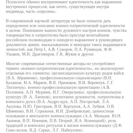
Психологи обычно воспринимают идентичность как выражение
внутренних процессов, как нечто, существующее внутри
индивида, часть «персоны».
В современной научной литературе не было попыток дать
определение или описание военно-патриотической идентичности
в целом. Понимание важности духовного настроя воинов, чувства
товарищества и патриотизма было присуще величайшим
российским полководцам и находило выражение в руководящих
документах армии, высказываниях и мемуарах таких выдающихся
личностей, как Петр I, A.B. Суворов, П.А. Румянцев, Ф.Ф.
Ушаков, М.И. Драгомиров, Г.К. Жуков и другие.
Многие современные отечественные авторы не употребляют
термин «военно-патриотическая идентичность», но анализируют
отдельные его элементы: организационную культуру родов войск
(В.А. Абраменко), профессиональную социализацию (В.Н.
Балашов, H.A. Марков, B.JI. Примаков, В.И. Веремчук, Г.Г.
Лигинчук), военно-профессиональную ориентацию (A.B.
Половнев, А.П. Мурачев, И.Г. Ожерельева), профессиональную
культуру (В .А. Лапшов), воспитание духовности, патриотизма и
воинского долга (В.А. Андро-щук, А.П. Погорелый, Л.А.
Акулова, Н.Ю. Григорьев, В.Н. Кортунов, A.A. Зубков, О.В.
Шевченко, В.И. Стрижнев, И.И. Домбровская), ценностные
основания и менталитет военнослужащих (A.A. Мальцев, Ю.Н.
Акимов, В.П. Новиков, П.В. Петрий, И.А. Ясеницкий), роль
традиций и воинских ритуалов в жизни военнослужащих (Д.Ф.
Сиво-волов, В.Д. Серых, Л.Г. Набиуллин).