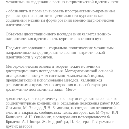
механизма на содержание военно-патриотической идентичности;
- обозначить и проанализировать пространственно-временные
условия организации жизнедеятельности курсантов как
социальный механизм формирования военно-патриотической
идентичности.
Объектом диссертационного исследования является военно-
патриотическая идентичность курсантов военного вуза.
Предмет исследования - социально-политические механизмы,
направленные на формирование военно-патриотической
идентичности у курсантов.
Методологическая основа и теоретические источники
диссертационного исследования. Методологической основой
исследования послужил системно-комплексный подход,
предполагающий использование методов, являющихся
релевантными предмету исследования и способствующих
достижению поставленных задач. Мето-
дологическую и теоретическую основу исследования составляют
социокультурные концепции и отдельные положения работ Ю.М.
Лотмана, М. Элиаде, Д.Н. Замятина, исследования отношений
власти в закрытых сообществах таких авторов, как М.Фуко, К.Л.
Банников, А.Н. Олей-ник, исследования повседневности Ф.
Броделя, А. Щютца, Ж. Бод-рийяра, П. Бергера, Т. Лукмана и
других авторов.