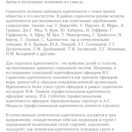
бытия и постижение человеком его смысла.
Социологи склонны оценивать идентичность с точки зрения
общества и его институтов. В рамках социологии разные аспекты
идентичности рассматривалась как известными зарубежными
социологами, такими, как Э. Дюркгейм, Т. Парсонс, К. Маркс, А.
Грамши, Дж.Г. Мид, Ч. Кули, Ю. Хабермас, И. Гоффман, Г.
Гарфинкель, А. Щюц, М. Кун, Т. Макпартленд, Г. Брейкуэлл, П.
Бергер, Т. Лукман, С. Хантингтон, так и отечественными
учеными: В А. Ядовым, Ю.А. Левадой, З.Т. Голенковой, Г.Г.
Дилигенским, Л.М. Дробижевой, Т.И. Заславской, Л.Г. Иониным,
П.М. Козыревой и другими.
Для социолога идентичность - это комплекс ролей и статусов,
организованных адекватно социальной системе. Например, в
исследовании социальной идентификации офицеров В.Е.
Саранскова идентичность понимается как принятие офицером
норм, ценностей и образцов поведения военной организации.
Идентичность более узких групп офицеров в рамках социологии
исследуют В.Ф. Ульянов (профессиональная идентичность
офицеров запаса), И.Б. Субботин (профессиональная
идентичность офицеров образовательных структур) и A.C.
Некрасов (профессиональная идентичность личности курсанта).
В отечественной политологии идентичность изучается в трех
направлениях: отождествление себя как индивидов и групп с
определенной политической силой (партией, идеологией,
позицией); как этническая идентичность отдельных групп в