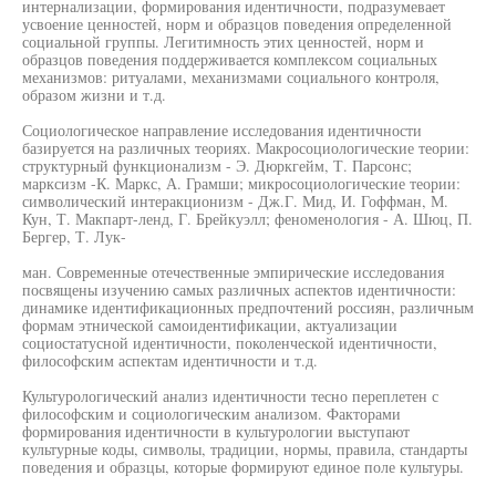
интернализации, формирования идентичности, подразумевает
усвоение ценностей, норм и образцов поведения определенной
социальной группы. Легитимность этих ценностей, норм и
образцов поведения поддерживается комплексом социальных
механизмов: ритуалами, механизмами социального контроля,
образом жизни и т.д.
Социологическое направление исследования идентичности
базируется на различных теориях. Макросоциологические теории:
структурный функционализм - Э. Дюркгейм, Т. Парсонс;
марксизм -К. Маркс, А. Грамши; микросоциологические теории:
символический интеракционизм - Дж.Г. Мид, И. Гоффман, М.
Кун, Т. Макпарт-ленд, Г. Брейкуэлл; феноменология - А. Шюц, П.
Бергер, Т. Лук-
ман. Современные отечественные эмпирические исследования
посвящены изучению самых различных аспектов идентичности:
динамике идентификационных предпочтений россиян, различным
формам этнической самоидентификации, актуализации
социостатусной идентичности, поколенческой идентичности,
философским аспектам идентичности и т.д.
Культурологический анализ идентичности тесно переплетен с
философским и социологическим анализом. Факторами
формирования идентичности в культурологии выступают
культурные коды, символы, традиции, нормы, правила, стандарты
поведения и образцы, которые формируют единое поле культуры.