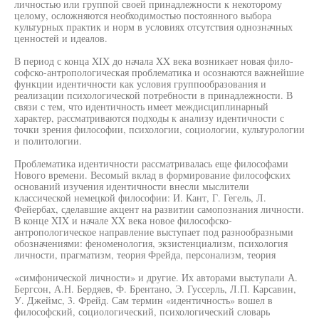
личностью или группой своей принадлежности к некоторому
целому, осложняются необходимостью постоянного выбора
культурных практик и норм в условиях отсутствия однозначных
ценностей и идеалов.
В период с конца XIX до начала XX века возникает новая фило-
софско-антропологическая проблематика и осознаются важнейшие
функции идентичности как условия группообразования и
реализации психологической потребности в принадлежности. В
связи с тем, что идентичность имеет междисциплинарный
характер, рассматриваются подходы к анализу идентичности с
точки зрения философии, психологии, социологии, культурологии
и политологии.
Проблематика идентичности рассматривалась еще философами
Нового времени. Весомый вклад в формирование философских
оснований изучения идентичности внесли мыслители
классической немецкой философии: И. Кант, Г. Гегель, Л.
Фейербах, сделавшие акцент на развитии самопознания личности.
В конце XIX и начале XX века новое философско-
антропологическое направление выступает под разнообразными
обозначениями: феноменология, экзистенциализм, психология
личности, прагматизм, теория Фрейда, персонализм, теория
«симфонической личности» и другие. Их авторами выступали А.
Бергсон, А.Н. Бердяев, Ф. Брентано, Э. Гуссерль, Л.П. Карсавин,
У. Джеймс, 3. Фрейд. Сам термин «идентичность» вошел в
философский, социологический, психологический словарь