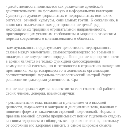
- двойственность понимается как разделение армейской
действительности на формальную и неформальную категории.
Существует дуализм формальных и неформальных воинских
ритуалов, речевой культуры, социальных групп. К сожалению, в
воинских коллективах находит проявление целый ряд
неформальных традиций отрицательной направленности,
противоречащих уставным требованиям и морально-этическим
нормам современного цивилизованного общества;
-коммунальность подразумевает целостность, неразрывность
связей между элементами, самовоспроизводство во времени и
поддержание внутреннего порядка. Поощрение корпоративности
в армии является не только функцией самосохранения
коммунальной системы, но и готовности к отражению нападения
противника, когда товарищество и лояльность организации,
соответствующий морально-психологический настрой будут
решающими факторами успешности. Сра-
жение выигрывает армия, коллектив за счет слаженной работы
своих членов, доверия, взаимовыручки;
- регламентация тела, вызванная признанием его высокой
ценности, выражается в контроле и дисциплине тела, начиная с
ношения формы и заканчивая строевой подготовкой. Нормы и
правила военной службы предписывают воину тщательно следить
за своим здоровьем и соблюдать все правила гигиены, поскольку
от состояния его здоровья зависит, в самом широком смысле,