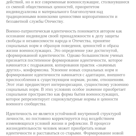
действий, но и все современные военнослужащие, столкнувшиеся
со сменой общественных ценностей, приоритетом
индивидуализма и материального благополучия над
традиционными воинскими ценностями корпоративности и
беззаветной службы Отечеству.
Военно-патриотическая идентичность понимается автором как
осознание индивидом своей принадлежности к делу защиты
свободы и независимости народа и Отечества, принятие
социальных норм и образцов поведения, ценностей и образа
жизни военнослужащих. Это определение уже достигнутой,
сформированной идентичности. Однако большинством ученых
признается постепенное формирование идентичности, которое
начинается с подражания, копирования практик «значимых
других», конформизма. Усвоение новых социальных норм и
формирование идентичности начинается с адаптации, внешнего
приспособления к существующим нормам, ролям, отношениям.
Этот этап предшествует интериоризации, сущностному усвоению
социальных норм. В этих условиях особое значение приобретает
социальное пространство как форма бытия военнослужащих,
которое репрезентирует социокультурные нормы и ценности
военного сообщества.
Идентичность не является устойчивой внутренней структурой
личности, но постоянно корректируется под воздействием
изменяющихся условий жизни и рефлексии. В процессе
жизнедеятельности человек может приобретать новые
идентичности и расставаться со старыми. Формирование новой