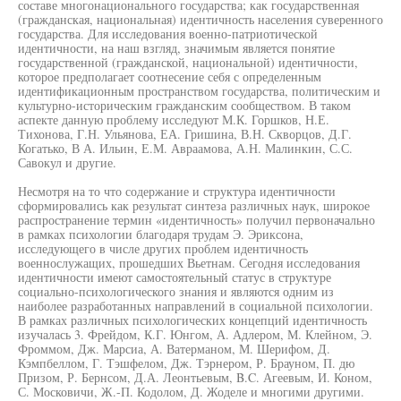
составе многонационального государства; как государственная
(гражданская, национальная) идентичность населения суверенного
государства. Для исследования военно-патриотической
идентичности, на наш взгляд, значимым является понятие
государственной (гражданской, национальной) идентичности,
которое предполагает соотнесение себя с определенным
идентификационным пространством государства, политическим и
культурно-историческим гражданским сообществом. В таком
аспекте данную проблему исследуют М.К. Горшков, Н.Е.
Тихонова, Г.Н. Ульянова, ЕА. Гришина, В.Н. Скворцов, Д.Г.
Когатько, В А. Ильин, Е.М. Авраамова, А.Н. Малинкин, С.С.
Савокул и другие.
Несмотря на то что содержание и структура идентичности
сформировались как результат синтеза различных наук, широкое
распространение термин «идентичность» получил первоначально
в рамках психологии благодаря трудам Э. Эриксона,
исследующего в числе других проблем идентичность
военнослужащих, прошедших Вьетнам. Сегодня исследования
идентичности имеют самостоятельный статус в структуре
социально-психологического знания и являются одним из
наиболее разработанных направлений в социальной психологии.
В рамках различных психологических концепций идентичность
изучалась 3. Фрейдом, К.Г. Юнгом, А. Адлером, М. Клейном, Э.
Фроммом, Дж. Марсиа, А. Ватерманом, М. Шерифом, Д.
Кэмпбеллом, Г. Тэшфелом, Дж. Тэрнером, Р. Брауном, П. дю
Призом, Р. Бернсом, Д.А. Леонтьевым, B.C. Агеевым, И. Коном,
С. Московичи, Ж.-П. Кодолом, Д. Жоделе и многими другими.