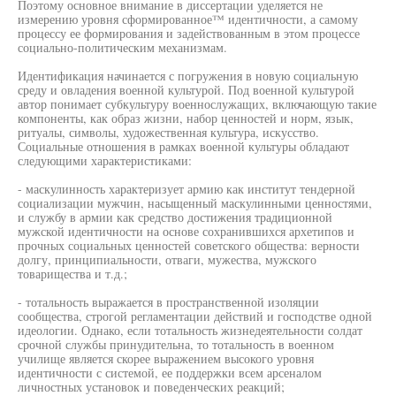
Поэтому основное внимание в диссертации уделяется не
измерению уровня сформированное™ идентичности, а самому
процессу ее формирования и задействованным в этом процессе
социально-политическим механизмам.
Идентификация начинается с погружения в новую социальную
среду и овладения военной культурой. Под военной культурой
автор понимает субкультуру военнослужащих, включающую такие
компоненты, как образ жизни, набор ценностей и норм, язык,
ритуалы, символы, художественная культура, искусство.
Социальные отношения в рамках военной культуры обладают
следующими характеристиками:
- маскулинность характеризует армию как институт тендерной
социализации мужчин, насыщенный маскулинными ценностями,
и службу в армии как средство достижения традиционной
мужской идентичности на основе сохранившихся архетипов и
прочных социальных ценностей советского общества: верности
долгу, принципиальности, отваги, мужества, мужского
товарищества и т.д.;
- тотальность выражается в пространственной изоляции
сообщества, строгой регламентации действий и господстве одной
идеологии. Однако, если тотальность жизнедеятельности солдат
срочной службы принудительна, то тотальность в военном
училище является скорее выражением высокого уровня
идентичности с системой, ее поддержки всем арсеналом
личностных установок и поведенческих реакций;