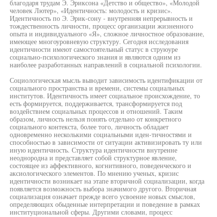
благодаря трудам Э. Эриксона «Детство и общество», «Молодой
человек Лютер», «Идентичность: молодость и кризис».
Идентичность по Э. Эрик-сону - внутренняя непрерывность и
тождественность личности, процесс организации жизненного
опыта и индивидуального «Я», сложное личностное образование,
имеющее многоуровневую структуру. Сегодня исследования
идентичности имеют самостоятельный статус в струюуре
социально-психологического знания и являются одним из
наиболее разработанных направлений в социальной психологии.
Социологическая мысль выводит зависимость идентификации от
социального пространства и времени, системы социальных
институтов. Идентичность имеет социальное происхождение, то
есть формируется, поддерживается, трансформируется под
воздействием социальных процессов и отношений. Таким
образом, личность нельзя понять отдельно от конкретного
социального контекста, более того, личность обладает
одновременно несколькими социальными иден-тичностями и
способностью в зависимости от ситуации активизировать ту или
иную идентичность. Структура идентичности внутренне
неоднородна и представляет собой структурное явление,
состоящее из аффективного, когнитивного, поведенческого и
аксиологического элементов. По мнению ученых, кризис
идентичности возникает на этапе вторичной социализации, когда
появляется возможность выбора значимого другого. Вторичная
социализация означает прежде всего усвоение новых смыслов,
определяющих обыденные интерпретации и поведение в рамках
институциональной сферы. Другими словами, процесс