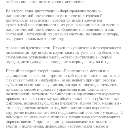
особых социально-политических механизмов.
Во второй главе диссертации «Формирование военно-
патриотической идентичности в системе повседневной
деятельности курсантов» проводится анализ элементов
курсантской повседневности и их роли в формировании военно-
патриотической идентичности. Освоение повседневности как
составной части общей социальной системы, по мнению автора,
выступает начальным этапом фор-
мирования идентичности. Изучение курсантской повседневности
позволило автору вскрыть корни таких актуальных проблем, как
самовольное оставление части, «совершенствование» формы
одежды, антикультурное поведение в период выпуска и т.д.
Первый параграф второй главы «Политические механизмы
формирования военно-патриотической идентичности» начитается
с анализа понятия «механизм», означающего принцип работы
субъектов воспитания курсантов, алгоритм, последовательность
действий, способ и средство управления ими. Социально-
политический механизм формирования идентичности курсантов
проявляется через систему как объективных, так и субъективных
факторов, воздействующих на курсантов. Кроме того, механизм -
это определяемая целями и задачами воспитания курсантов
внутренне целостная система подразделений военного училища. С
помощью социально-политических механизмов'воспроизводится
порядок военной организации, устанавливаются отношения
власти и подчинения, являющиеся неотъемлемой частью в