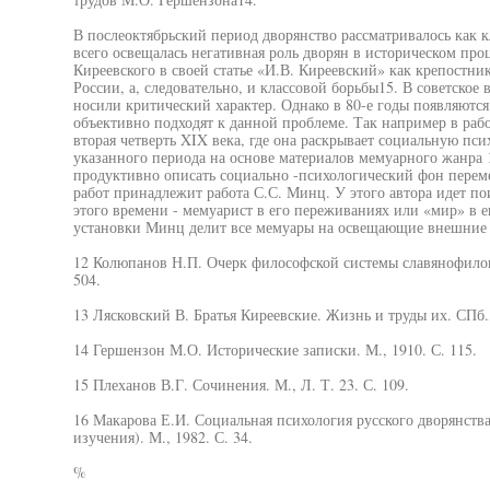
В послеоктябрьский период дворянство рассматривалось как 
всего освещалась негативная роль дворян в историческом про
Киреевского в своей статье «И.В. Киреевский» как крепостник
России, а, следовательно, и классовой борьбы15. В советское
носили критический характер. Однако в 80-е годы появляются
объективно подходят к данной проблеме. Так например в рабо
вторая четверть XIX века, где она раскрывает социальную пси
указанного периода на основе материалов мемуарного жанра 
продуктивно описать социально -психологический фон переме
работ принадлежит работа С.С. Минц. У этого автора идет по
этого времени - мемуарист в его переживаниях или «мир» в е
установки Минц делит все мемуары на освещающие внешние 
12 Колюпанов Н.П. Очерк философской системы славянофилов /
504.
13 Лясковский В. Братья Киреевские. Жизнь и труды их. СПб.,
14 Гершензон М.О. Исторические записки. М., 1910. С. 115.
15 Плеханов В.Г. Сочинения. М., Л. Т. 23. С. 109.
16 Макарова Е.И. Социальная психология русского дворянств
изучения). М., 1982. С. 34.
%