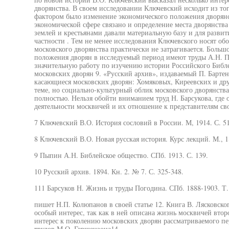
дворянства. В своем исследовании Ключевский исходит из т
фактором было изменение экономического положения дворянс
экономической сфере связано и определение места дворянства
землей и крестьянами давали материальную базу и для развити
частности . Тем не менее исследования Ключевского носят 
московского дворянства практически не затрагивается. Больш
положения дворян в исследуемый период имеют труды А.Н. П
значительную работу по изучению истории Российского Библе
московских дворян 9. «Русский архив», издаваемый П. Барте
касающиеся московских дворян: Хомяковых, Киреевских и дру
теме, но социально-культурный облик московского дворянств
полностью. Нельзя обойти вниманием труд Н. Барсукова, где
деятельности москвичей и их отношение к представителям сво
7 Ключевский В.О. История сословий в России. М, 1914. С. 51
8 Ключевский В.О. Новая русская история. Курс лекций. М., 18
9 Пыпин А.Н. Библейское общество. СПб. 1913. С. 139.
10 Русский архив. 1894. Кн. 2. № 7. С. 325-348.
111 Барсуков Н. Жизнь и труды Погодина. СПб. 1888-1903. Т.
пишет Н.П. Колюпанов в своей статье 12. Книга В. Лясковско
особый интерес, так как в ней описана жизнь москвичей втор
интерес к поколению московских дворян рассматриваемого пер
трудов М.О. Гершензона14.