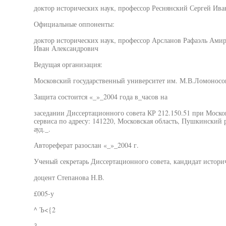
доктор исторических наук, профессор Реснянский Сергей Ив
Официальные оппоненты:
доктор исторических наук, профессор Арсланов Рафаэль Амир
Иван Александрович
Ведущая организация:
Московский государственный университет им. М.В.Ломоносо
Защита состоится «_»_2004 года в_часов на
заседании Диссертационного совета КР 212.150.51 при Моско
сервиса по адресу: 141220, Московская область, Пушкинский ра
ауд._.
Автореферат разослан «_»_2004 г.
Ученый секретарь Диссертационного совета, кандидат истори
доцент Степанова Н.В.
£005-у
^ Ъ<{2
3