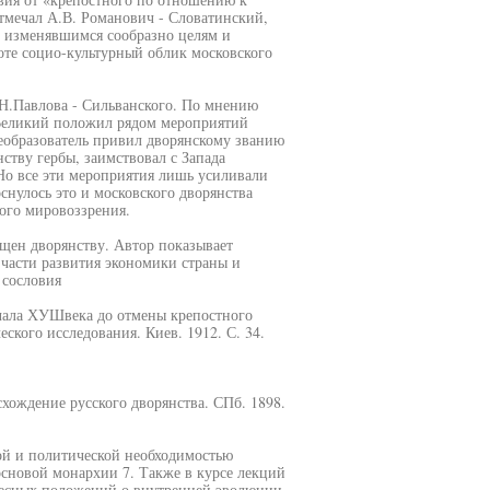
отмечал А.В. Романович - Словатинский,
 изменявшимся сообразно целям и
боте социо-культурный облик московского
Н.Павлова - Сильванского. По мнению
 Великий положил рядом мероприятий
еобразователь привил дворянскому званию
ству гербы, заимствовал с Запада
 Но все эти мероприятия лишь усиливали
снулось это и московского дворянства
ного мировоззрения.
щен дворянству. Автор показывает
 части развития экономики страны и
 сословия
ачала ХУШвека до отмены крепостного
ского исследования. Киев. 1912. С. 34.
хождение русского дворянства. СПб. 1898.
ой и политической необходимостью
 основой монархии 7. Также в курсе лекций
ресных положений о внутренней эволюции