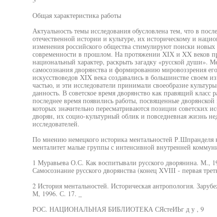
Общая характеристика работы
Актуальность темы исследования обусловлена тем, что в после
отечественной истории и культуре, их историческому и наци
изменения российского общества стимулируют поиски новых 
современности в прошлом. На протяжении XIX и XX веков п
национальный характер, раскрыть загадку «русской души». М
самосознания дворянства и формированию мировоззрения его 
искусствоведов XIX века создавались в большинстве своем из
частью, и эти исследователи принимали своеобразие культур
данность. В советское время дворянство как правящий класс 
последнее время появились работы, посвященные дворянской к
которых значительно пересматриваются позиции советских ис
дворян, их социо-культурный облик и повседневная жизнь н
исследователей.
По мнению немецкого историка ментальностей Р.Шпранделя 
менталитет малые группы с интенсивной внутренней коммун
1 Муравьева О.С. Как воспитывали русского дворянина. М., 19
Самосознание русского дворянства (конец XVIII - первая трет
2 История ментальностей. Историческая антропология. Зарубе
М, 1996. С. 17. _
РОС. НАЦИОНАЛЬНАЯ БИБЛИОТЕКА СЯстеИЬг д у , 9