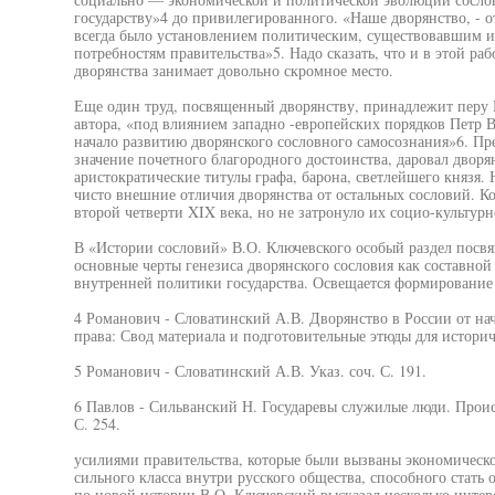
государству»4 до привилегированного. «Наше дворянство, - 
всегда было установлением политическим, существовавшим и
потребностям правительства»5. Надо сказать, что и в этой ра
дворянства занимает довольно скромное место.
Еще один труд, посвященный дворянству, принадлежит перу 
автора, «под влиянием западно -европейских порядков Петр
начало развитию дворянского сословного самосознания»6. Пр
значение почетного благородного достоинства, даровал дворян
аристократические титулы графа, барона, светлейшего князя.
чисто внешние отличия дворянства от остальных сословий. Ко
второй четверти XIX века, но не затронуло их социо-культур
В «Истории сословий» В.О. Ключевского особый раздел посвя
основные черты генезиса дворянского сословия как составной
внутренней политики государства. Освещается формирование
4 Романович - Словатинский А.В. Дворянство в России от н
права: Свод материала и подготовительные этюды для историче
5 Романович - Словатинский А.В. Указ. соч. С. 191.
6 Павлов - Сильванский Н. Государевы служилые люди. Проис
С. 254.
усилиями правительства, которые были вызваны экономическ
сильного класса внутри русского общества, способного стать
по новой истории В.О. Ключевский высказал несколько инте