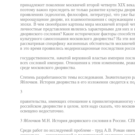
принадлежит поколение москвичей второй четверти XIX века, 
поэтому важно проследить не только развитие культуры дворя
проявлениях (идеология, философия, литература), что уже бы
мироощущение дворян, их взаимоотношения с окружающим с
эпохи. В чем своеобразие картины мира москвичей второй че
личностные представления являлись характерными для них и 
дворянского сословия? Какие исторические факторы способст
культурного самосознания московского дворянства? На эти во
рассматривая специфику жизненных обстоятельств москвичей 
в это время проявились модернизационные последствия росс
государственности, начатой верховной властью империи посл
всех сословий империи. Отношения к этим изменениям, реак
среде московского дворянства.
Степень разработанности темы исследования. Значительную р
Яблочков. История дворянства в его изложении сводится к по
3
правительства, имеющих отношение к привилегированногиу с
российском дворянстве в целом, хотя надо сказать, что моско
освещено недостаточно.
3 Яблочков М.Н. История дворянского сословия в России. СПб.
Среди работ по исследуемой проблеме - труд А.В. Роман ови
социально — экономической и политической эволюции сосло