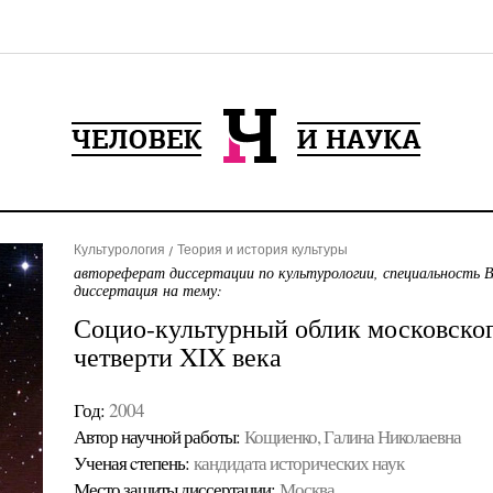
Культурология
Теория и история культуры
автореферат диссертации по культурологии, специальность 
диссертация на тему:
Социо-культурный облик московског
четверти XIX века
Год:
2004
Автор научной работы:
Кощиенко, Галина Николаевна
Ученая cтепень:
кандидата исторических наук
Место защиты диссертации:
Москва