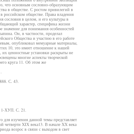
ого, что основным сословно-образующим
тва в обществе. С ростом привилегий в
 в российском обществе. Права владения
я сословия в целом, и его культуры в
обобщающий характер, специфика жизни
ое значение для понимания особенностей
ыпина. Он, в частности, проделал
йского Общества и участию в его работе
невым, опубликовал мемуарные материалы,
гих 10, это имеет отношение к нашей
а, их ценностные установки раскрыты не
 освещены многие аспекты творческой
его круга 11. Об этом же
.
88. С. 43.
 1-ХУП. С. 21.
го для изучения данной темы представляет
ой четверти XIX века13. В начале XX века
иода возрос в связи с выходом в свет