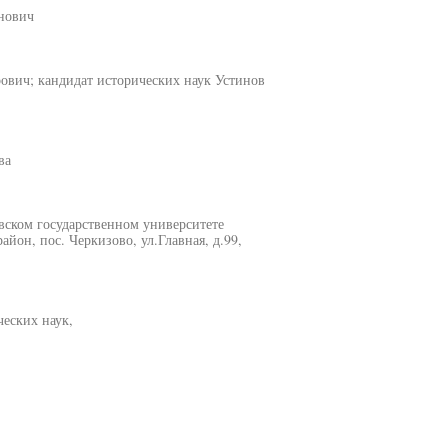
анович
ович; кандидат исторических наук Устинов
ва
вском государственном университете
йон, пос. Черкизово, ул.Главная, д.99,
ческих наук,