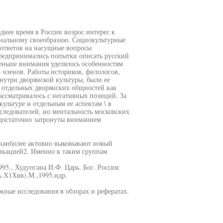
днее время в России возрос интерес к
ональному своеобразию. Социокультурные
ответов на насущные вопросы
редпринимались попытки описать русский
еньше внимания уделялось особенностям
членов. Работы историков, филологов,
нутри дворянской культуры, были ее
ы отдельных дворянских общностей как
рассматривалось с негативных позиций. За
ультуре и отдельным ее аспектам \ в
следователей, но ментальность московских
едостаточно затронуты вниманием
наиболее активно выковывают новый
икацией2. Именно к таким группам
95., Худупгана И.Ф. Царь. Бог. Россия:
ь Х1Хвв).М.,1995.идр.
жные исследования в обзорах и рефератах.