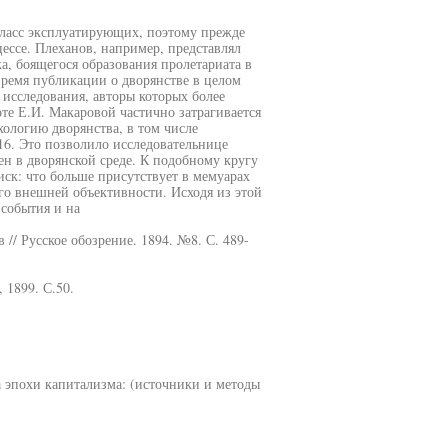
класс эксплуатирующих, поэтому прежде
цессе. Плеханов, например, представлял
а, боящегося образования пролетариата в
 время публикации о дворянстве в целом
 исследования, авторы которых более
те Е.И. Макаровой частично затрагивается
хологию дворянства, в том числе
16. Это позволило исследовательнице
н в дворянской среде. К подобному кругу
иск: что больше присутствует в мемуарах
го внешней объективности. Исходя из этой
события и на
/ Русское обозрение. 1894. №8. С. 489-
 1899. С.50.
а эпохи капитализма: (источники и методы