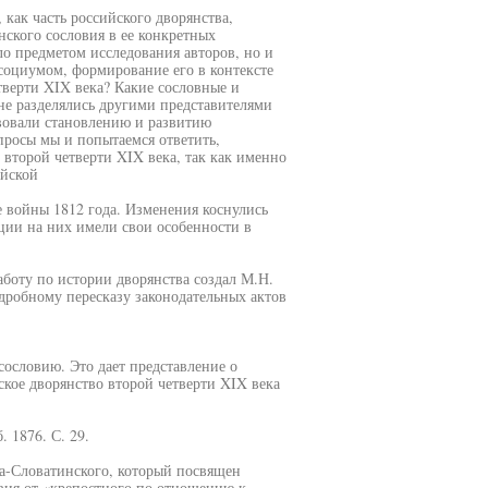
как часть российского дворянства,
нского сословия в ее конкретных
ло предметом исследования авторов, но и
оциумом, формирование его в контексте
тверти XIX века? Какие сословные и
не разделялись другими представителями
вовали становлению и развитию
просы мы и попытаемся ответить,
второй четверти XIX века, так как именно
ийской
е войны 1812 года. Изменения коснулись
ции на них имели свои особенности в
аботу по истории дворянства создал М.Н.
дробному пересказу законодательных актов
ословию. Это дает представление о
вское дворянство второй четверти XIX века
 1876. С. 29.
ча-Словатинского, который посвящен
вия от «крепостного по отношению к