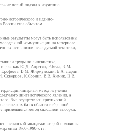
одержит новый подход к изучению
урно-исторического и идейно-
в России стал объектом
енные результаты могут быть использованы
и молодежной коммуникации на материале
менных источников исследуемой тематики,
ставили труды но лингвистике,
торов, как Ю.Д. Апресян, Р.Белл, Э.М.
И. Ерофеева, В.М. Жирмунский, Б.А. Ларин,
И. Скворцов, К.Сорниг, В.В. Химик, Н.В.
нтердисциплипарный метод изучения
следумого лингвистического явления, а
 того, был осуществлен критический
нологических баз в области избранной
оте применяются метод сплошной выборки,
ность испанской молодежи второй половины
аргонам 1960-1980-х гг.