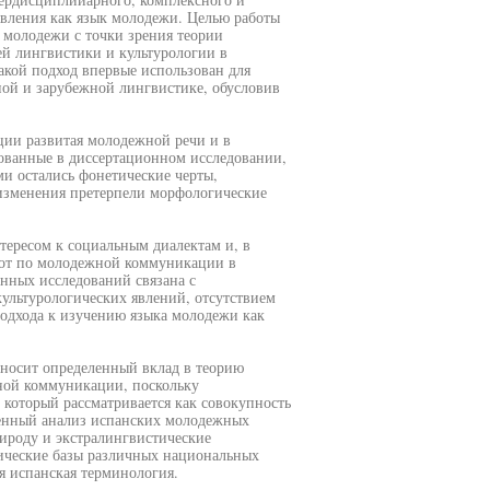
явления как язык молодежи. Целью работы
 молодежи с точки зрения теории
й лингвистики и культурологии в
акой подход впервые использован для
ной и зарубежной лингвистике, обусловив
ии развитая молодежной речи и в
ованные в диссертационном исследовании,
и остались фонетические черты,
изменения претерпели морфологические
тересом к социальным диалектам и, в
бот по молодежной коммуникации в
нных исследований связана с
ультурологических явлений, отсутствием
одхода к изучению языка молодежи как
 вносит определенный вклад в теорию
ной коммуникации, поскольку
 который рассматривается как совокупность
денный анализ испанских молодежных
ироду и экстралингвистические
ические базы различных национальных
я испанская терминология.