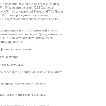
 издания Diccionario de argot у lenguaje
V), Diccionario de argot Х.М.Оливера
 (DCU), Diccionario del Pasota (DPYS) Яле и
ы СМИ. Выбор изданий обусловлен
 исследуемого материала составил более
х параметров и лингвистический анализ
дежи указанного периода. Для достижения
и: 1). Систематизировать имеющиеся
ьных традициях.
 филологических школ.
ых жаргонов.
я языка молодежи.
кое своеобразие национальных молодежных
рные предпосылки формирования
азии рассматриваемых языковых
, морфологическом, лексическом и