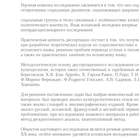
Научная новизна исследования заключается в том, что оно с
гетерогенных социальных диалектов, охватывающих широкие
социальные группы и тесно связанных с особенностями культ
политического контекста. Язык испанской молодежи впервые 
интердисциплинарного исследования.
Практическая ценность диссертации состоит в том, что получ
при разработке теоретических курсов по социолингвистике 
испанского языка, решении проблем перевода устных и пись
а также на практических занятиях по испанскому языку.
Методологическую основу диссертационного исследования со
культурологии, истории таких отечественных и зарубежных ав
Береговская, X.JI. Блас Арройо, X. Гарсия Рамос, П.Гиро, Т.
Ф.Морено Фернандес, Ф.Родригес Гонсалес, А.В. Садиков, Л.
Хорошева.
Для решения поставленных задач был выбран комплексный и
материала: был проведен анализ культурологических основ ис
также анализ словарей и лексикографических изданий. Кроме
анализ русской, испанской, французской и английской терми
проблематики; при исследовании языкового материала в раб
метод дескриптивного анализа, квантитативный метод.
Объектом настоящего исследования является речевая деятель
XX века, особое внимание уделяется испанским молодежным ж