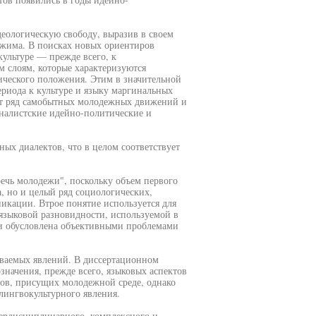
еологическую свободу, выразив в своем
ежима. В поисках новых ориентиров
ультуре — прежде всего, к
м слоям, которые характеризуются
ического положения. Этим в значительной
риода к культуре и языку маргинальных
ет ряд самобытных молодежных движений и
ионалистские идейно-политические и
ных диалектов, что в целом соответствует
речь молодежи", поскольку объем первого
а, но и целый ряд социологических,
икации. Втрое понятие используется для
языковой разновидности, используемой в
и обусловлена объективными проблемами
ваемых явлений. В диссертационном
значения, прежде всего, языковых аспектов
ов, присущих молодежной среде, однако
 лингвокультурного явления.
ердисциплииарного, комплексного и