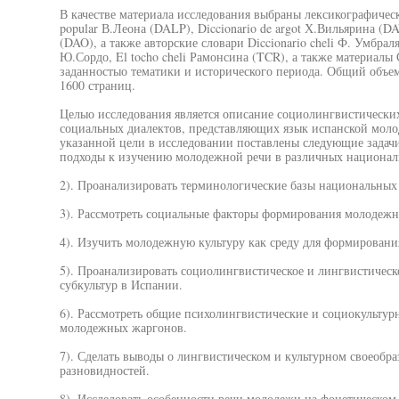
В качестве материала исследования выбраны лексикографические
popular В.Леона (DALP), Diccionario de argot Х.Вильярина (DA
(DAO), а также авторские словари Diccionario cheli Ф. Умбраля
Ю.Сордо, El tocho cheli Рамонсина (TCR), а также материал
заданностыо тематики и исторического периода. Общий объем
1600 страниц.
Целыо исследования является описание социолингвистически
социальных диалектов, представляющих язык испанской моло
указанной цели в исследовании поставлены следующие задач
подходы к изучению молодежной речи в различных национал
2). Проанализировать терминологические базы национальных
3). Рассмотреть социальные факторы формирования молодежн
4). Изучить молодежную культуру как среду для формировани
5). Проанализировать социолингвистическое и лингвистичес
субкультур в Испании.
6). Рассмотреть общие психолингвистические и социокульту
молодежных жаргонов.
7). Сделать выводы о лингвистическом и культурном своеобр
разновидностей.
8). Исследовать особенности речи молодежи на фонетическом