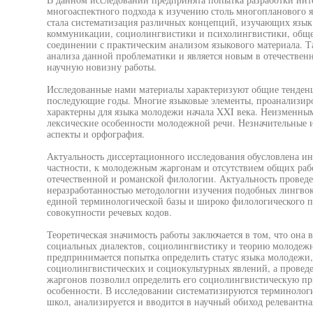
многоаспектного подхода к изучению столь многопланового 
стала систематизация различных концепций, изучающих язык
коммуникации, социолингвистики и психолингвистики, обще
соединении с практическим анализом языкового материала. Т
анализа данной проблематики и является новым в отечествен
научную новизну работы.
Исследованные нами материалы характеризуют общие тенденц
последующие годы. Многие языковые элементы, проанализир
характерны для языка молодежи начала XXI века. Неизменным
лексические особенности молодежной речи. Незначительные 
аспекты и орфография.
Актуальность диссертационного исследования обусловлена ин
частности, к молодежным жаргонам и отсутствием общих ра
отечественной и романской филологии. Актуальность проведе
неразработанностью методологии изучения подобных лингвок
единой терминологической базы и широко филологического п
совокупности речевых кодов.
Теоретическая значимость работы заключается в том, что она
социальных диалектов, социолингвистику и теорию молодеж
предпринимается попытка определить статус языка молодежи,
социолингвистических и социокультурных явлений, а прове
жаргонов позволил определить его социолингвистическую пр
особенности. В исследовании систематизируются терминолог
школ, анализируется и вводится в научный обиход релевантна