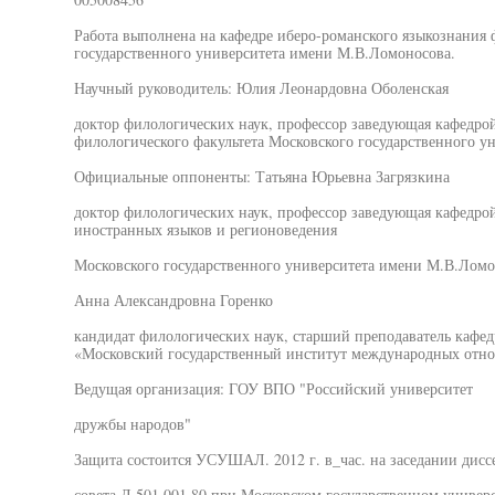
Работа выполнена на кафедре иберо-романского языкознания 
государственного университета имени М.В.Ломоносова.
Научный руководитель: Юлия Леонардовна Оболенская
доктор филологических наук, профессор заведующая кафедро
филологического факультета Московского государственного 
Официальные оппоненты: Татьяна Юрьевна Загрязкина
доктор филологических наук, профессор заведующая кафедрой
иностранных языков и регионоведения
Московского государственного университета имени М.В.Ломо
Анна Александровна Горенко
кандидат филологических наук, старший преподаватель каф
«Московский государственный институт международных от
Ведущая организация: ГОУ ВПО "Российский университет
дружбы народов"
Защита состоится УСУШАЛ. 2012 г. в_час. на заседании дис
совета Д.501.001.80 при Московском государственном универ