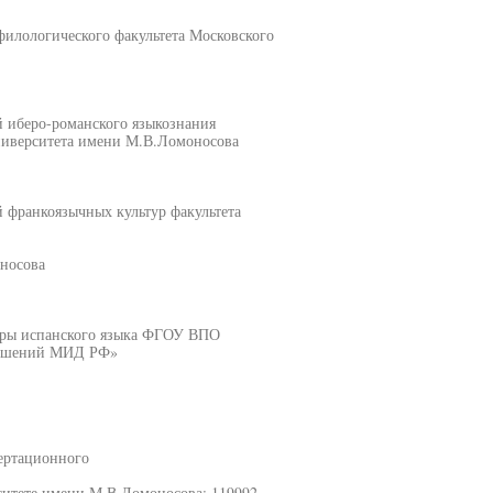
филологического факультета Московского
й иберо-романского языкознания
университета имени М.В.Ломоносова
 франкоязычных культур факультета
носова
едры испанского языка ФГОУ ВПО
ношений МИД РФ»
сертационного
ситете имени М.В.Ломоносова: 119992,