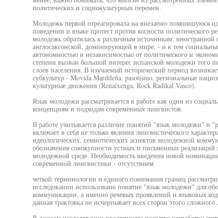
политических и социокультурных перемен.
Молодежь первой отреагировала на внезапно появившуюся ид
поведении и языке протест против косности политического р
молодежь обратилась к различным источникам: иностранной к
англосаксонской, доминирующей в мире, - и к тем социальны
автономностью и независимостью от политического и эконом
степени вызван большой интерес испанской молодежи того пе
слоев населения. В изучаемый исторический период возника
субкультур - Movida Mardileña, pasotismo, региональные нац
культурные движения (Renaixenga, Rock Radikal Vasco).
Язык молодежи рассматривается в работе как один из социаль
концепциям и подходам современных лингвистов.
В работе учитывается различие понятий "язык молодежи" и "
включает в себя не только явления лингвистического характер
идеологических, семиотических аспектов молодежной коммун
обозначения совокупности устных и письменных реализаций 
молодежной среде. Необходимость введения новой номинаци
современной лингвистики - отсутствием
четкой терминологии и единого понимания границ рассматри
исследовании использовано понятие "язык молодежи" для обо
коммуникации, а именно речевых проявлений и языковых код
данная трактовка не исчерпывает всех сторон этого сложного
В данном исследовании предпринята попытка разработки инт