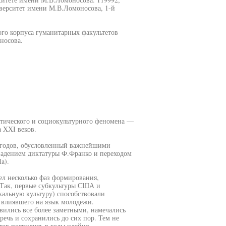
верситет имени М.В.Ломоносова, 1-й
ого корпуса гуманитарных факультетов
носова.
тического и социокультурного феномена —
 XXI веков.
х годов, обусловленный важнейшими
адением диктатуры Ф.Франко и переходом
a).
л несколько фаз формирования,
 Так, первые субкультуры США и
кальную культуру) способствовали
 влиявшего на язык молодежи.
ились все более заметными, намечались
ечь и сохранились до сих пор. Тем не
тов появились в годы идейно-