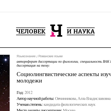
Языкознание
Романские языки
автореферат диссертации по филологии, специальность ВАК 
диссертация на тему:
Социолингвистические аспекты изуч
молодежи
Год:
2012
Автор научной работы:
Овчинникова, Алла Владиславовна
Ученая cтепень:
кандидата филологических наук
Место защиты диссертации:
Москва