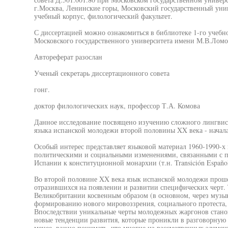
г.Москва, Ленинские горы, Московский государственный уни
учебный корпус, филологический факультет.
С диссертацией можно ознакомиться в библиотеке 1-го учебн
Московского государственного университета имени М.В.Ломо
Автореферат разослан
Ученый секретарь диссертационного совета
гонг.
доктор филологических наук, профессор Т.А. Комова
Данное исследование посвящено изучению сложного лингвис
языка испанской молодежи второй половины XX века - начала
Особый интерес представляет языковой материал 1960-1990-
политическими и социальными изменениями, связанными с п
Испании к конституционной монархии (т.н. Transición Español
Во второй половине XX века язык испанской молодежи проше
отразившихся на появлении и развитии специфических черт.
Великобритании косвенным образом (в основном, через музы
формированию нового мировоззрения, социального протеста,
Впоследствии уникальные черты молодежных жаргонов станов
новые тенденции развития, которые проникли в разговорную р
менее, важно понимать, что многие из рассмотренных элемен