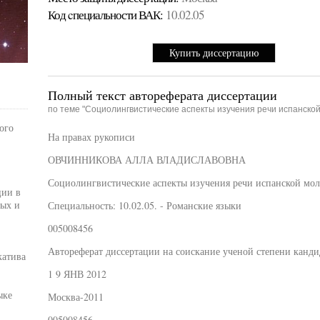
Код cпециальности ВАК:
10.02.05
Купить диссертацию
Полный текст автореферата диссертации
по теме "Социолингвистические аспекты изучения речи испанско
ого
На правах рукописи
ОВЧИННИКОВА АЛЛА ВЛАДИСЛАВОВНА
Социолингвистические аспекты изучения речи испанской мо
ции в
ных и
Специальность: 10.02.05. - Романские языки
005008456
Автореферат диссертации на соискание ученой степени канди
атива
1 9 ЯНВ 2012
ыке
Москва-2011
005008456