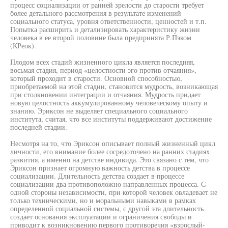
процесс социализации от ранней зрелости до старости требует
более детального рассмотрения в результате изменений
социального статуса, уровня ответственности, ценностей и т.п.
Попытка расширить и детализировать характеристику жизни
человека в ее второй половине была предпринята Р.Пэком
(КРеок).
Плодом всех стадий жизненного цикла является последняя,
восьмая стадия, период «целостности эго против отчаяния»,
который проходит в старости. Основной способностью,
приобретаемой на этой стадии, становится мудрость, возникающая
при столкновении интеграции и отчаяния. Мудрость придает
новую целостность аккумулированному человеческому опыту и
знанию. Эриксон не выделяет специального социального
института, считая, что все институты поддерживают достижение
последней стадии.
Несмотря на то, что Эриксон описывает полный жизненный цикл
личности, его внимание более сосредоточено на ранних стадиях
развития, а именно на детстве индивида. Это связано с тем, что
Эриксон признает огромную важность детства в процессе
социализации. Длительность детства создает в процессе
социализации два противоположно направленных процесса. С
одной стороны независимости, при которой человек овладевает не
только техническими, но и моральными навыками в рамках
определенной социальной системы, с другой эта длительность
создает основания эксплуатации и ограничения свободы и
приводит к возникновению первого противоречия «взрослый-