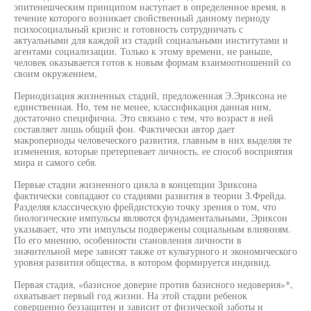
эпитенешческим принципом наступает в определенное время, в
течение которого возникает свойственный данному периоду
психосоциальный кризис и готовность сотрудничать с
актуальными для каждой из стадий социальными институтами и
агентами социализации. Только к этому времени, не раньше,
человек оказывается готов к новым формам взаимоотношений со
своим окружением,
Периодизация жизненных стадий, предложенная Э.Эриксона не
единственная. Но, тем не менее, классификация данная ним,
достаточно специфична. Это связано с тем, что возраст в ней
составляет лишь общий фон. Фактически автор дает
макропериоды человеческого развития, главным в них выделяя те
изменения, которые претерпевает личность, ее способ восприятия
мира и самого себя.
Первые стадии жизненного цикла в концепции Зриксона
фактически совпадают со стадиями развития в теории З.Фрейда.
Разделяя классическую фрейдистскую точку зрения о том, что
биологические импульсы являются фундаментальными, Эриксон
указывает, что эти импульсы подвержены социальным влияниям.
По его мнению, особенности становления личности в
значительной мере зависят также от культурного и экономического
уровня развития общества, в котором формируется индивид.
Первая стадия, «базисное доверие против базисного недоверия»*,
охватывает первый год жизни. На этой стадии ребенок
совершенно беззащитен и зависит от физической заботы и