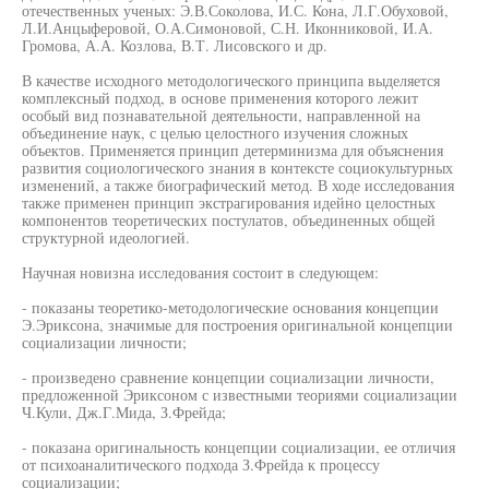
отечественных ученых: Э.В.Соколова, И.С. Кона, Л.Г.Обуховой,
Л.И.Анцыферовой, О.А.Симоновой, С.Н. Иконниковой, И.А.
Громова, А.А. Козлова, В.Т. Лисовского и др.
В качестве исходного методологического принципа выделяется
комплексный подход, в основе применения которого лежит
особый вид познавательной деятельности, направленной на
объединение наук, с целью целостного изучения сложных
объектов. Применяется принцип детерминизма для объяснения
развития социологического знания в контексте социокультурных
изменений, а также биографический метод. В ходе исследования
также применен принцип экстрагирования идейно целостных
компонентов теоретических постулатов, объединенных общей
структурной идеологией.
Научная новизна исследования состоит в следующем:
- показаны теоретико-методологические основания концепции
Э.Эриксона, значимые для построения оригинальной концепции
социализации личности;
- произведено сравнение концепции социализации личности,
предложенной Эриксоном с известными теориями социализации
Ч.Кули, Дж.Г.Мида, З.Фрейда;
- показана оригинальность концепции социализации, ее отличия
от психоаналитического подхода З.Фрейда к процессу
социализации;