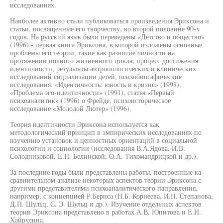
исследованиях.
Наиболее активно стали публиковаться произведения Эриксона и
статьи, посвященные его творчеству, во второй половине 90-х
годов. На русский язык были переведены «Детство и общество»
(1996) - первая книга Эриксона, в которой изложены основные
проблемы его теории, такие как развитие личности на
протяжении полного жизненного цикла, процесс достижения
идентичности, результаты антропологических и клинических
исследований социализации детей, психобиогафические
исследования. «Идентичность: юность и кризис» (1998),
«Проблема эго-идентичности» (1991), статья «Первый
психоаналитик» (1996) о Фрейде, психоисторическое
исследование «Молодой Лютер» (1996).
Теория идентичности Эриксона используется как
методологический принцип в эмпирических исследованиях по
изучению установок и ценностных ориентаций в социальной
психологии и социологии (исследования В.А.Ядова, И.В.
Солодниковой, Е.П. Белинской, О.А. Тихомандрицкой и др.).
За последние годы были представлены работы, построенные ка
сравнительном анализе некоторых аспектов теории Эриксона с
другими представителями психоаналитического направления,
например, с концепцией Р.Бернса (Н.Б. Корнеева, И.Н. Степанова,
Д.П. Шульц, С. Э. Шульц и др.). Изучение отдельных аспектов
теории Эриксона представлено в работах А.В. Юпитова и Е.Н.
Хайрулина.