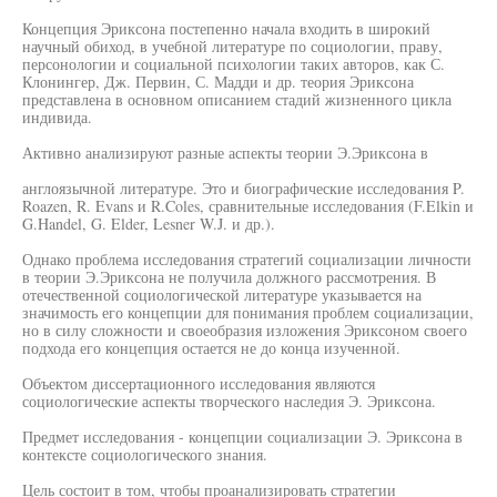
Концепция Эриксона постепенно начала входить в широкий
научный обиход, в учебной литературе по социологии, праву,
персонологии и социальной психологии таких авторов, как С.
Клонингер, Дж. Первин, С. Мадди и др. теория Эриксона
представлена в основном описанием стадий жизненного цикла
индивида.
Активно анализируют разные аспекты теории Э.Эриксона в
англоязычной литературе. Это и биографические исследования P.
Roazen, R. Evans и R.Coles, сравнительные исследования (F.Elkin и
G.Handel, G. Elder, Lesner W.J. и др.).
Однако проблема исследования стратегий социализации личности
в теории Э.Эриксона не получила должного рассмотрения. В
отечественной социологической литературе указывается на
значимость его концепции для понимания проблем социализации,
но в силу сложности и своеобразия изложения Эриксоном своего
подхода его концепция остается не до конца изученной.
Объектом диссертационного исследования являются
социологические аспекты творческого наследия Э. Эриксона.
Предмет исследования - концепции социализации Э. Эриксона в
контексте социологического знания.
Цель состоит в том, чтобы проанализировать стратегии