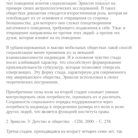
тип поведения агентов социализации Эриксон показал на
примере своих антропологических исследований. В таких
обществах девиантам отводится второстепенная роль, которая не
освобождает их от осмеяния и отвращения со стороны
большинства, для которого они служат олицетворением
негативного поведения, требующего подавления в себе. Ужас и
отвращение направлены не против этих людей, а против тех
духов, которые влияют на их поведение.
В урбанизированных и высоко мобильных обществах такой способ
социализации менее применим из-за меньшей
взаимозависимости индивидов. И в основном чувство стыда
носит клеймящий характер, что способствует формированию
привлекательности субкультур, которые позволяют отвергать
отвергающих. Эту форму стыда, характерную для современного
ему американского общества, Эриксон использовал в своих
теоретических построениях.
Приобретение силы воли на второй стадии означает умение
контролировать свои потребности, оценивать их и различать.
Сохранность социального порядка поддерживается через
потребность индивида в определении размера его воли и воли
других людей, что является функцией института права.
2 Эриксон Э. Детство и общество. - СПб, 2000. - С. 238.
Третья стадия, приходящаяся на возраст четырех-семи лет, так