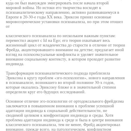
куда он был вынужден эмигрировать после начала второй
мировой войны. Но истоки его творчества восходят к
психоаналитическому направлению, активно развивавшемуся в
Европе в 20-30-е годы XX века. Эриксон принял основные
мировоззренческие установки психоанализа, но при этом отошел
от
классического психоанализа по нескольким важным пунктам:
переместил акцент с Id на Ego; его теория охватывает весь
жизненный цикл от младенчества до старости в отличие от теории
Фрейда, акцентировавшего внимание на детстве; предлагает иной
взгляд на психосексуальные конфликты и уделяет значительное
внимание социальному контексту, в котором проходит развитие
индивида.
Трансформация психоаналитического подхода приблизила
Эриксона к кругу проблем «эго-психологии», нового направления
в психоанализе, возникшего во второй половине 30-х годов,
которые оказались Эриксону ближе и в значительной степени
определили круг его будущих исследований.
Основное отличие эго-психологии от ортодоксального фрейдизма
заключается в повышенном внимании к проблеме успешной
адаптации индивида к социальной действительности, не
сводимой целиком к конфронтации индивида и среды. Хотя
проблема адаптации индивида к среде и была в центре внимания
классического психоанализа, тем не менее, Фрейд акцентировал
внимание, прежде всего, на патологическом, конфликтном