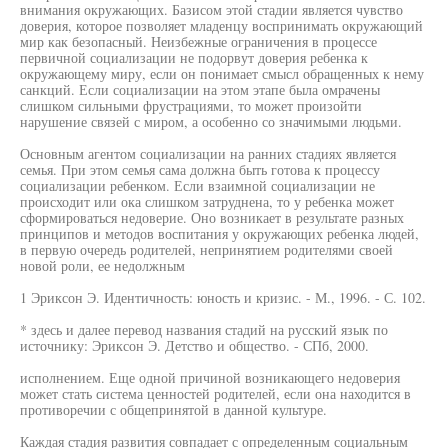
внимания окружающих. Базисом этой стадии является чувство
доверия, которое позволяет младенцу воспринимать окружающий
мир как безопасный. Неизбежные ограничения в процессе
первичной социализации не подорвут доверия ребенка к
окружающему миру, если он понимает смысл обращенных к нему
санкций. Если социализации на этом этапе была омрачены
слишком сильными фрустрациями, то может произойти
нарушение связей с миром, а особенно со значимыми людьми.
Основным агентом социализации на ранних стадиях является
семья. При этом семья сама должна быть готова к процессу
социализации ребенком. Если взаимной социализации не
происходит или ока слишком затруднена, то у ребенка может
сформироваться недоверие. Оно возникает в результате разных
принципов и методов воспитания у окружающих ребенка людей,
в первую очередь родителей, непринятием родителями своей
новой роли, ее недолжным
1 Эриксон Э. Идентичность: юность и кризис. - М., 1996. - С. 102.
* здесь и далее перевод названия стадий на русский язык по
источнику: Эриксон Э. Детство и общество. - СПб, 2000.
исполнением. Еще одной причиной возникающего недоверия
может стать система ценностей родителей, если она находится в
противоречии с общепринятой в данной культуре.
Каждая стадия развития совпадает с определенным социальным