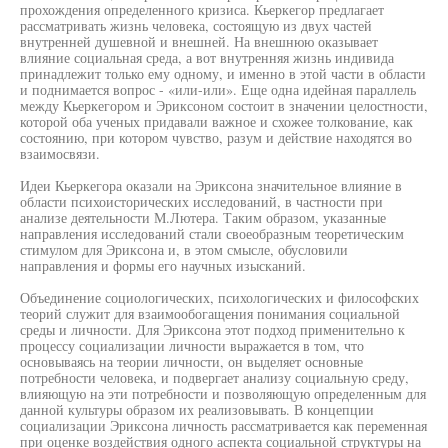
прохождения определенного кризиса. Кьеркегор предлагает
рассматривать жизнь человека, состоящую из двух частей
внутренней душевной и внешней. На внешнюю оказывает
влияние социальная среда, а вот внутренняя жизнь индивида
принадлежит только ему одному, и именно в этой части в области
и поднимается вопрос - «или-или». Еще одна идейная параллель
между Кьеркегором и Эриксоном состоит в значении целостности,
которой оба ученых придавали важное и схожее толкование, как
состоянию, при котором чувство, разум и действие находятся во
взаимосвязи.
Идеи Кьеркегора оказали на Эриксона значительное влияние в
области психоисторических исследований, в частности при
анализе деятельности М.Лютера. Таким образом, указанные
направления исследований стали своеобразным теоретическим
стимулом для Эриксона и, в этом смысле, обусловили
направления и формы его научных изысканий.
Объединение социологических, психологических и философских
теорий служит для взаимообогащения понимания социальной
среды и личности. Для Эриксона этот подход применительно к
процессу социализации личности выражается в том, что
основываясь на теории личности, он выделяет основные
потребности человека, и подвергает анализу социальную среду,
влияющую на эти потребности и позволяющую определенным для
данной культуры образом их реализовывать. В концепции
социализации Эриксона личность рассматривается как переменная
при оценке воздействия одного аспекта социальной структуры на