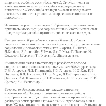
внимание, особенно если учесть, что Э. Эриксон - одна из
наиболее значимых фигур в зарубежной социологии и
психологии XX столетия, а его идеи оказали и продолжают
оказывать влияние на различные направления социологии и
психологии.
Изучение творческого наследия Э. Эриксона, предложившего
оригинальную концепцию социализации личности, может стать
плодотворным для обогащения социологического наследия.
Степень научной разработанности проблемы. Проблема
социализации личности нашла свое отражение в трудах классиков
социологии и психологии таких, как З.Фрейд, Ж.Пиаже,
Л.Колберг, Э.Дюркгейм, Ч.Кули, Дж.Г. Мид, Т. Парсонс, Н.
Смелзер, Н.Бергман, Т. Лукман, А. Щюц и другие.
Значительный вклад з постановку и разработку проблем
социализации внесли отечественные ученые: Н.В.Андреенкова,
Г.М. Андреева, Я.И. Гилинский, Б.Г. Ананьев, И.С. Кон, Б.Ф.
Поршнев, Б.Д. Парыгин, П.Н. Лебедев, Л.И.Спиридонов, Л.В.
Партина, P.M. Шамионов, СП. Иваненков, В.П. Воробьев, Ю.И.
Кривов, Е.Б. Весна и др.
Творчество Эриксона всегда привлекало внимание
исследователей. Поцытки проанализировать его работы
предпринимались представителями разных направлений и с
различных точек зрения. Однако в нашей стране только в 70-х
годах XX века появились первые исследования теории Эриксона в