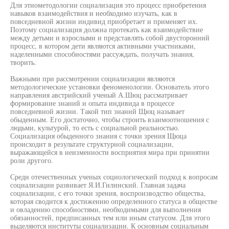
Для этнометодологии социализация это процесс приобретения
навыков взаимодействия и необходимо изучать, как в
повседневной жизни индивид приобретает и применяет их.
Поэтому социализация должна протекать как взаимодействие
между детьми и взрослыми и представлять собой двусторонний
процесс, в котором дети являются активными участниками,
наделенными способностями рассуждать, получать знания,
творить.
Важными при рассмотрении социализации являются
методологические установки феноменологии. Основатель этого
направления австрийский ученый А.Шюц рассматривает
формирование знаний и опыта индивида в процессе
повседневной жизни. Такой тип знаний Щюц называет
обыденным. Его достаточно, чтобы строить взаимоотношения с
людьми, культурой, то есть с социальной реальностью.
Социализация обыденного знания с точки зрения Щюца
происходит в результате структурной социализации,
выражающейся в неизменности восприятия мира при принятии
роли другого.
Среди отечественных ученых социологический подход к вопросам
социализации развивает Я.И.Гилинский. Главная задача
социализации, с его точки зрения, воспроизводство общества,
которая сводится к достижению определенного статуса в обществе
и овладению способностями, необходимыми для выполнения
обязанностей, предписанных тем или иным статусом. Для этого
выделяются институты социализации. К основным социальным