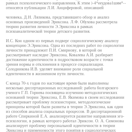
рамках психологического направления, К этим )-4*ееудова1шям^--
относятся публикации Л.И. Анциферовой, описавшей
человека, Д.Н. Ляликова, представившего обзор и анализ
основных произведений Эриксона. Л.Ф. Обухова рассмотрела
теорию развития личности Э.Эриксона в рамках
психоаналитической теории детского развития.
И.С. Кон одним из первых подверг социологическому анализу
концепцию Э.Эриксона. Одна из последних работ по социологии
личности принадлежит П.И. Смирнову, в которой он
рассматривает наследие Эриксона, Ковалева А.И. разбирает
достижение идентичности в подростковом возрасте с точки
зрения нормы и отклонения в процессе социализации.
Солодникова И.В. уделяет внимание роли социальной
идентичности в жизненном пути личности.
С конца 70-х годов по настоящее время были выполнены
несколько диссертационных исследований: работа болгарского
ученого Г.П. Горнева посвящена изучению методологических
оснований теории Эриксона, Е.В. Якимова в своем исследовании
рассматривает проблему психоистории, методологические
принципы которой были развиты в теории Э.Эриксона, как один
из способов анализа социальных процессов. В диссертационной
работе Спиркиной Е.А. анализируется развитие направления эго-
психологии, в рамках которого работал Эриксон. О. А. Симонова
анализирует проблему персональной идентичности в теории
Эриксона и применимости этого понятия в социологических