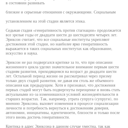
в состоянии развивать
близкие и серьезные отношения с окружающими. Социальным
установлением на этой стадии является этика.
Седьмая стадия «генеративность против стагнации» продолжается
все зрелые годы от двадцати шести до шестидесяти четырех лет.
Эриксон считает, что все социальные институты укрепляют
достижения этой стадии, но наиболее ярко генеративность
выражается в таких социальных институтах как образование,
искусство и наука.
Эриксон не раз подвергался критике за то, что при описании
жизненного цикла уделял значительное внимание первым шести
стадиям развития, приходящимся на возраст до двадцати шести
лет. Остальной период жизни он рассматривал через призму
только двух стадий развития, не давая им столь же объемного
описания как предыдущим. Хотя и признавал, что достижения
первых стадий могут быть подвергнуты переоценке и вновь стать
актуальными из-за изменившихся условий жизнедеятельности в
старших возрастах. Так, например, утрата супруга (супруги), по
мнению Эриксона, вызовет изменения в процессе социализации
личности и потребность вернуться к достижениям доверия,
автономии, инициативы, идентичноети, близости и только после
этого вновь достичь генеративности.
Критика в адрес Эриксона в данном случае уместна, так как