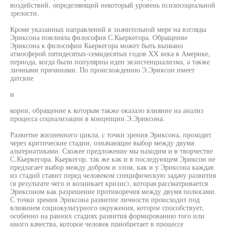
воздействий, определяющий некоторый уровень психосоциальной
зрелости.
Кроме указанных направлений в значительной мере на взгляды
Эриксона повлияла философия С.Кьеркегора. Обращение
Эриксона к философии Кьеркегора может быть вызвано
атмосферой пятидесятых-семидесятых годов XX века в Америке,
периода, когда были популярны идеи экзистенциализма, а также
личными причинами. По происхождению Э.Эриксон имеет
датские
и
корни, обращение к которым также оказало влияние на анализ
процесса социализации в концепции Э.Эриксона.
Развитие жизненного цикла, с точки зрения Эриксона, проходит
через критические стадии, означающие выбор между двумя
альтернативами. Схожее предложение мы находим и в творчестве
С.Кьеркегора. Кьеркегор, так же как и в последующем Эриксон не
предлагает выбор между добром и злом, как и у Эриксона каждая
из стадий ставит перед человеком специфическую задачу развития
(в результате чего и возникает кризис), которая рассматривается
Эриксоном как разрешение противоречия между двумя полюсами.
С точки зрения Эриксона развитие личности происходит под
влиянием социокультурного окружения, которое способствует,
особенно на ранних стадиях развития формированию того или
иного качества, которое человек приобретает в процессе