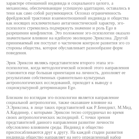
характере отношений индивида и социального целого, а
механизмы, обеспечивающие успешную адаптацию, оставались в
тени как само собой разумеющееся. Осозназ ограниченность
фрейдовской трактовки взаимоотношений индивида и общества
как носящих исключительно антагонистический характер, эго-
психологи стремились подчеркнуть значение и роль Ego в
разрешении конфликтов. Это положение эго-психологии оказало
значительное влияние на идейную эволюцию Эриксона. Другой
принимаемый им постулат о частичном контроле развития эго со
стороны общества, которое обуславливает разнообразие форм
поведения.
Эрик Эриксон являясь представителем второго этапа эго-
психологии, когда методологической основой этого направления
становится еще большая ориентация на личность, дополняет ее
результатами собственных сравнительно-культурных
антропологических исследований, приходит к выводу о
социокультурной детерминации Ego.
Близким по взглядам эго-психологии является направление
социальной антропологии, также оказавшее влияние на
Э.Эриксона, в лице таких представителей как Р.Бенедикт, М.Мид,
А.Кардинер, с которыми Эриксон тесно сотрудничал во время
своих антропологических экспедиций. С точки зрения
представителей данного направления развитие личности
обусловлено влиянием среды. Индивид и общество
приспосабливаются друг к другу. На каждой стадии развития
индивида общество направляет на него определенный набор