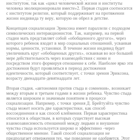
институтом, так как «цикл человеческой жизни и институты
человека эволюционировали вместе»2. Первая стадия соотносится
с институтом религии, который поддерживает на протяжении
жизни индивида ту веру, которую он обрел в детстве.
Концепция социализации Эриксона имеет параллели с подходом
символических интеракционистов. Так, например, на первой
стадии мать представляет собой «обобщенного другого», через
которого ребенок входит в мир социальных отношений, усваивая
нормы, ценности, установки. В течение жизни индивид будет
увеличивать круг «обобщенных других», осваивая во все большей
мере действительность через взаимодействия с ними и
посредством этого формируя отношение к себе. Наиболее ярко эти
достижения будут проявляться в период достижения
идентичности, который соответствует, с точки зрения Эриксона,
возрасту двенадцати-девятнадцати лет.
Вторая стадия, «автономия против стыда и сомнения», возникает
между вторым и третьим годами в жизни ребенка. Чувство стыда
является широким и значимым понятием в процессе
социализации. Например, с точки зрения Д. Брейтуэйта чувство
стыда может носить две характеристики, как способ
воссоединения и как способ клеймения. Первая характеристика
относится к обществам, в которых существует высокая
взаимозависимость отношений между людьми и внушение
чувства стыда используется широко и эффективно -через
общественное мнение. Такой способ социализации не
предполагает отвержения тех, чье поведение не одобряется. Этот