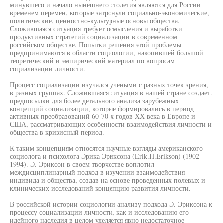
минувшего и начало нынешнего столетия являются для России
временем перемен, которые затронули социально-экономические,
политические, ценностно-культурные основы общества.
Сложившаяся ситуация требует осмысления и выработки
продуктивных стратегий социализации в современном
российском обществе. Попытки решения этой проблемы
предпринимаются в области социологии, накопившей большой
теоретический и эмпирический материал по вопросам
социализации личности.
Процесс социализации изучался учеными с разных точек зрения,
в разных группах. Сложившаяся ситуация в нашей стране создает.
предпосылки для более детального анализа зарубежных
концепций социализации, которые формировались в период
активных преобразований 60-70-х годов XX века в Европе и
США, рассматривающих особенности взаимодействия личности и
общества в кризисный период.
К таким концепциям относятся научные взгляды американского
социолога и психолога Эрика Эриксона (Erik.H.Erikson) (1902-
1994). Э. Эриксон в своем творчестве воплотил
междисциплинарный подход в изучении взаимодействия
индивида и общества, создав на основе проведенных полевых и
клинических исследований концепцию развития личности.
В российской истории социологии анализу подхода Э. Эриксона к
процессу социализации личности, как и исследованию его
идейного наследия в целом уделяется явно недостаточное