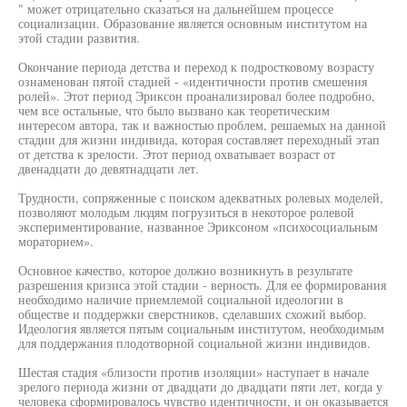
" может отрицательно сказаться на дальнейшем процессе
социализации. Образование является основным институтом на
этой стадии развития.
Окончание периода детства и переход к подростковому возрасту
ознаменован пятой стадией - «идентичности против смешения
ролей». Этот период Эриксон проанализировал более подробно,
чем все остальные, что было вызвано как теоретическим
интересом автора, так и важностью проблем, решаемых на данной
стадии для жизни индивида, которая составляет переходный этап
от детства к зрелости. Этот период охватывает возраст от
двенадцати до девятнадцати лет.
Трудности, сопряженные с поиском адекватных ролевых моделей,
позволяют молодым людям погрузиться в некоторое ролевой
экспериментирование, названное Эриксоном «психосоциальным
мораторием».
Основное качество, которое должно возникнуть в результате
разрешения кризиса этой стадии - верность. Для ее формирования
необходимо наличие приемлемой социальной идеологии в
обществе и поддержки сверстников, сделавших схожий выбор.
Идеология является пятым социальным институтом, необходимым
для поддержания плодотворной социальной жизни индивидов.
Шестая стадия «близости против изоляции» наступает в начале
зрелого периода жизни от двадцати до двадцати пяти лет, когда у
человека сформировалось чувство идентичности, и он оказывается