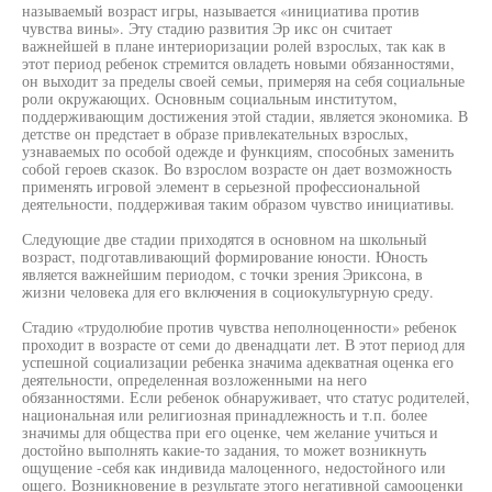
называемый возраст игры, называется «инициатива против
чувства вины». Эту стадию развития Эр икс он считает
важнейшей в плане интериоризации ролей взрослых, так как в
этот период ребенок стремится овладеть новыми обязанностями,
он выходит за пределы своей семьи, примеряя на себя социальные
роли окружающих. Основным социальным институтом,
поддерживающим достижения этой стадии, является экономика. В
детстве он предстает в образе привлекательных взрослых,
узнаваемых по особой одежде и функциям, способных заменить
собой героев сказок. Во взрослом возрасте он дает возможность
применять игровой элемент в серьезной профессиональной
деятельности, поддерживая таким образом чувство инициативы.
Следующие две стадии приходятся в основном на школьный
возраст, подготавливающий формирование юности. Юность
является важнейшим периодом, с точки зрения Эриксона, в
жизни человека для его включения в социокультурную среду.
Стадию «трудолюбие против чувства неполноценности» ребенок
проходит в возрасте от семи до двенадцати лет. В этот период для
успешной социализации ребенка значима адекватная оценка его
деятельности, определенная возложенными на него
обязанностями. Если ребенок обнаруживает, что статус родителей,
национальная или религиозная принадлежность и т.п. более
значимы для общества при его оценке, чем желание учиться и
достойно выполнять какие-то задания, то может возникнуть
ощущение -себя как индивида малоценного, недостойного или
ощего. Возникновение в результате этого негативной самооценки