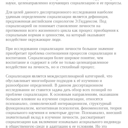
науки, целенаправленно изучающих социализацию и ее процессы.
Для целей данного диссертационного исследования наиболее
удачным определением социализации является дефиниция,
предложенная английским социологом Э.Гидденсом. Под
социализацией он понимает становление личности на
протяжении всего жизненного цикла как процесс приобщения к
социальным нормам и ценностям, на который оказывают
воздействие окружающие люди.
При исследовании социализации личности большое значение
приобретает проблема соотношения процессов социализации и
воспитания. Социализация более широкое понятие, чем
воспитание и содержит в себе не только целенаправленное
воздействие на личность, но и стихийный процесс.
Социализация является междисциплинарной категорией, что
обуславливает многообразие подходов к её изучению и
разнообразие определений. В данном диссертационном
исследовании не ставится задача дать обзор всех позиций по
проблеме социализации. К основным направлениям, оказавшим
большое влияние на изучение социализации, относятся
психоанализ, символический интеракционизм, структурный
функционализм, когнитивная психология, феноменология, теория
социального научения и некоторые другие. Психоанализ, внесший
значительный вклад в изучение личности, рассматривает
социализацию как включение изначально асоциального индивида
в общественную среду и адаптацию к ее условиям. Но это