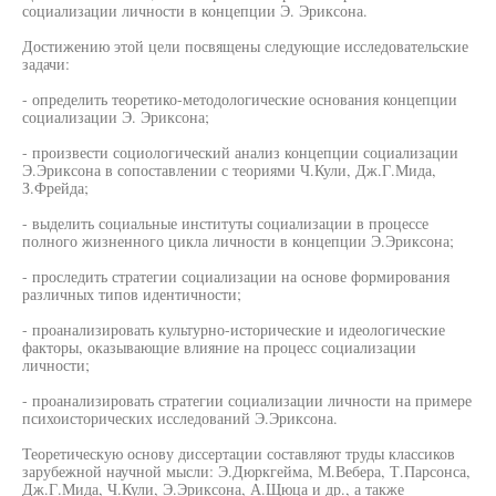
социализации личности в концепции Э. Эриксона.
Достижению этой цели посвящены следующие исследовательские
задачи:
- определить теоретико-методологические основания концепции
социализации Э. Эриксона;
- произвести социологический анализ концепции социализации
Э.Эриксона в сопоставлении с теориями Ч.Кули, Дж.Г.Мида,
З.Фрейда;
- выделить социальные институты социализации в процессе
полного жизненного цикла личности в концепции Э.Эриксона;
- проследить стратегии социализации на основе формирования
различных типов идентичности;
- проанализировать культурно-исторические и идеологические
факторы, оказывающие влияние на процесс социализации
личности;
- проанализировать стратегии социализации личности на примере
психоисторических исследований Э.Эриксона.
Теоретическую основу диссертации составляют труды классиков
зарубежной научной мысли: Э.Дюркгейма, М.Вебера, Т.Парсонса,
Дж.Г.Мида, Ч.Кули, Э.Эриксона, А.Щюца и др., а также