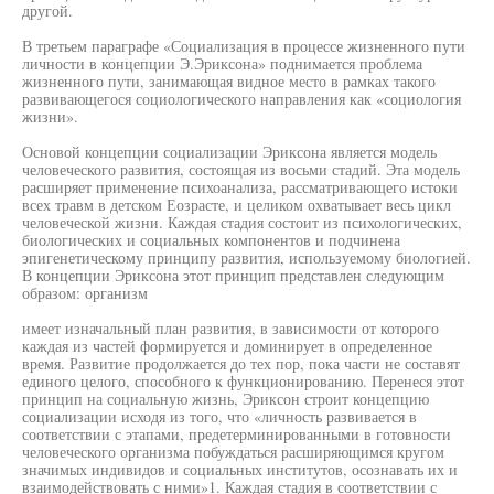
другой.
В третьем параграфе «Социализация в процессе жизненного пути
личности в концепции Э.Эриксона» поднимается проблема
жизненного пути, занимающая видное место в рамках такого
развивающегося социологического направления как «социология
жизни».
Основой концепции социализации Эриксона является модель
человеческого развития, состоящая из восьми стадий. Эта модель
расширяет применение психоанализа, рассматривающего истоки
всех травм в детском Еозрасте, и целиком охватывает весь цикл
человеческой жизни. Каждая стадия состоит из психологических,
биологических и социальных компонентов и подчинена
эпигенетическому принципу развития, используемому биологией.
В концепции Эриксона этот принцип представлен следующим
образом: организм
имеет изначальный план развития, в зависимости от которого
каждая из частей формируется и доминирует в определенное
время. Развитие продолжается до тех пор, пока части не составят
единого целого, способного к функционированию. Перенеся этот
принцип на социальную жизнь, Эриксон строит концепцию
социализации исходя из того, что «личность развивается в
соответствии с этапами, предетерминированными в готовности
человеческого организма побуждаться расширяющимся кругом
значимых индивидов и социальных институтов, осознавать их и
взаимодействовать с ними»1. Каждая стадия в соответствии с