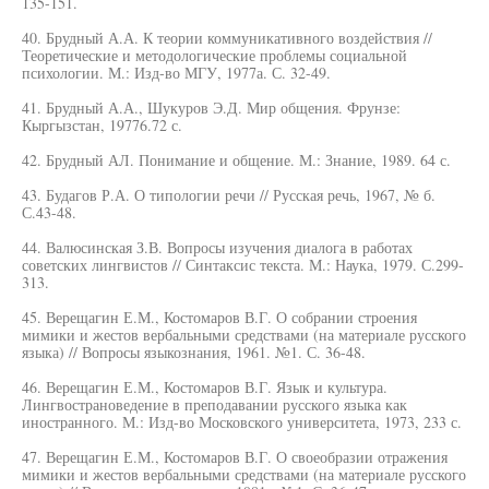
135-151.
40. Брудный А.А. К теории коммуникативного воздействия //
Теоретические и методологические проблемы социальной
психологии. М.: Изд-во МГУ, 1977а. С. 32-49.
41. Брудный А.А., Шукуров Э.Д. Мир общения. Фрунзе:
Кыргызстан, 19776.72 с.
42. Брудный АЛ. Понимание и общение. М.: Знание, 1989. 64 с.
43. Будагов Р.А. О типологии речи // Русская речь, 1967, № б.
С.43-48.
44. Валюсинская З.В. Вопросы изучения диалога в работах
советских лингвистов // Синтаксис текста. М.: Наука, 1979. С.299-
313.
45. Верещагин Е.М., Костомаров В.Г. О собрании строения
мимики и жестов вербальными средствами (на материале русского
языка) // Вопросы языкознания, 1961. №1. С. 36-48.
46. Верещагин Е.М., Костомаров В.Г. Язык и культура.
Лингвострановедение в преподавании русского языка как
иностранного. М.: Изд-во Московского университета, 1973, 233 с.
47. Верещагин Е.М., Костомаров В.Г. О своеобразии отражения
мимики и жестов вербальными средствами (на материале русского