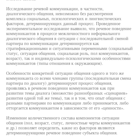
Исследование речевой коммуникации, в частности,
диалогического общения, невозможно без рассмотрения
комплекса социальных, психологических и лингвистических
факторов, детерминирующих данный процесс. Проведенное
экспериментальное исследование выявило, что речевое поведение
коммуникантов в процессе межличностного неформального
диалогического общения в ситуации с последовательной сменой
партнера по коммуникации детерминируется как
стратификационными и ситуативными переменными (социальный
статус, ситуация общения, социальная роль, пол коммуникантов,
возраст), так и индивидуально-психологическими особенностями
коммуникантов (типы отношения к окружающим).
Особенности конкретной ситуации общения одного и того же
коммуниканта со всеми членами группы (последовательная смена
партнера по диалогу) детерминируют процесс общения,
проявляясь в речевом поведении коммуникантов как при
развитии темы диалога (множество разнообразных «сценариев»
развития одной той же темы), так и в том, что опыт общения с
разными партнерами по коммуникации либо принимается, либо
отторгается коммуникантом в зависимости от его «ценности».
Изменение количественного состава компонентов ситуации
общения (пол, возраст, статус, личностные черты коммуникантов
и др.) позволяет определить, какие из факторов являются
детерминирующими речевое поведение субъекта общения.