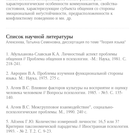
характерологические особенности коммуникантов, свойства-
состояния, характеризующие субъекта общения со стороны
эмоциональной не/устойчивости, предрасположенности к
конфликтному поведению и мн. др.
Список научной литературы
Алексеева, Татьяна Семеновна, диссертация по теме "Теория языка"
1. Абульханова-Славская К.А. Личностный аспект проблемы
общения // Проблема общения в психологии. -М.: Наука, 1981. С.
218-241.
2. Аврорин В.А. Проблемы изучения функциональной стороны
языка. М.: Наука, 1975. 275 с.
3. Агеев B.C. Влияние факторов культуры на восприятие и оценку
человека человеком // Вопросы психологии. 1985. - №3. С. 135-
140.
4. Агеев B.C. Межгрупповое взаимодействие", социально-
психологические проблемы. М., 1990. 240 с.
5. Айзенк Г.Ю. Количество измерений личности: 16,5 или 3?
Критерии таксономической парадигмы // Иностранная психология.
1993. - № 2. Т.2. С. 9-23.