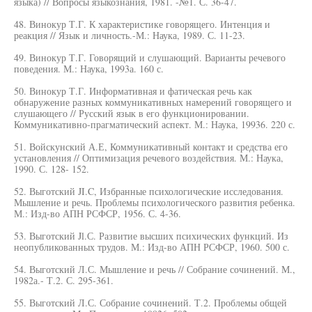
языка) // Вопросы языкознания, 1981. -№1. С. 36-47.
48. Винокур Т.Г. К характеристике говорящего. Интенция и
реакция // Язык и личность.-М.: Наука, 1989. С. 11-23.
49. Винокур Т.Г. Говорящий и слушающий. Варианты речевого
поведения. М.: Наука, 1993а. 160 с.
50. Винокур Т.Г. Информативная и фатическая речь как
обнаружение разных коммуникативных намерений говорящего и
слушающего // Русский язык в его функционировании.
Коммуникативно-прагматический аспект. М.: Наука, 19936. 220 с.
51. Войскунский А.Е, Коммуникативный контакт и средства его
установления // Оптимизация речевого воздействия. М.: Наука,
1990. С. 128- 152.
52. Выготский JI.C, Избранные психологические исследования.
Мышление и речь. Проблемы психологического развития ребенка.
М.: Изд-во АПН РСФСР, 1956. С. 4-36.
53. Выготский Jl.С. Развитие высших психических функций. Из
неопубликованных трудов. М.: Изд-во АПН РСФСР, 1960. 500 с.
54. Выготский Л.С. Мышление и речь // Собрание сочинений. М.,
1982а.- Т.2. С. 295-361.
55. Выготский Л.С. Собрание сочинений. Т.2. Проблемы общей