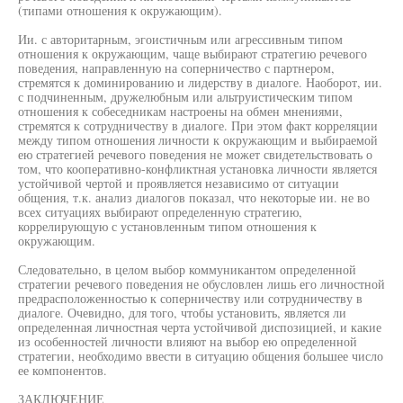
(типами отношения к окружающим).
Ии. с авторитарным, эгоистичным или агрессивным типом
отношения к окружающим, чаще выбирают стратегию речевого
поведения, направленную на соперничество с партнером,
стремятся к доминированию и лидерству в диалоге. Наоборот, ии.
с подчиненным, дружелюбным или альтруистическим типом
отношения к собеседникам настроены на обмен мнениями,
стремятся к сотрудничеству в диалоге. При этом факт корреляции
между типом отношения личности к окружающим и выбираемой
ею стратегией речевого поведения не может свидетельствовать о
том, что кооперативно-конфликтная установка личности является
устойчивой чертой и проявляется независимо от ситуации
общения, т.к. анализ диалогов показал, что некоторые ии. не во
всех ситуациях выбирают определенную стратегию,
коррелирующую с установленным типом отношения к
окружающим.
Следовательно, в целом выбор коммуникантом определенной
стратегии речевого поведения не обусловлен лишь его личностной
предрасположенностью к соперничеству или сотрудничеству в
диалоге. Очевидно, для того, чтобы установить, является ли
определенная личностная черта устойчивой диспозицией, и какие
из особенностей личности влияют на выбор ею определенной
стратегии, необходимо ввести в ситуацию общения большее число
ее компонентов.
ЗАКЛЮЧЕНИЕ