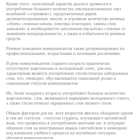
Кроме этого, спонтанный характер диалога проявился в
употреблении большого количества лексикализованных пауз
колебаний («сорняков»), представленных рядом
десемантизированных лексем, в огромном количестве речевых
«сбоев» (ложные начала, повторы-хезитации, замена слов,
заикания), в необходимости заполнения паузы/пауз словами со
значением неопределенности, а также в избыточности речевых
средств.
Речевое поведение коммуникантов также детерминировано их
профессиональными, возрастными и половыми различиями.
В речи коммуникантов старшего возраста практически
отсутствуют жаргонизмы и молодежный сленг, для них
характерным является употребление стилистически нейтральных
слов, что, очевидно, обуславливается социальной ролью и
социальным статусом коммуникантов.
Ии. более младшего возраста употребляют большое количество
жаргонизмов, слов, являющихся маркерами молодежного сленга,
а также стилистически окрашенных слов низкого стиля.
Общим фактором для ии. всех возрастов явилось обладание одним
и тем же статусом - статусом студента, изучающего английский
язык, что проявилось в употребление многими ии. в ситуации
общения слов на иностранных языках (английском и немецком)
под влиянием учебного процесса на неучебную ситуацию
общения коммуникантов.