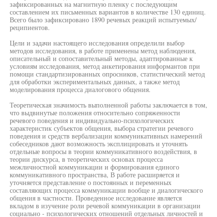
зафиксированных на магнитную пленку с последующим
составлением их письменных вариантов в количестве 130 единиц.
Всего было зафиксировано 1890 речевых реакций испытуемых/
реципиентов.
Цели и задачи настоящего исследования определили выбор
методов исследования, в работе применены метод наблюдения,
описательный и сопоставительный методы, адаптированные к
условиям исследования, метод анкетирования информантов при
помощи стандартизированных опросников, статистический метод
для обработки экспериментальных данных, а также метод
моделирования процесса диалогового общения.
Теоретическая значимость выполненной работы заключается в том,
что выдвинутые положения относительно сопряженности
речевого поведения и индивидуально-психологических
характеристик субъектов общения, выбора стратегии речевого
поведения и средств вербализации коммуникативных намерений
собеседников дают возможность эксплицировать и уточнять
отдельные вопросы в теории коммуникативного воздействия, в
теории дискурса, в теоретических основах процесса
межличностной коммуникации и формирования единого
коммуникативного пространства, В работе расширяется и
уточняется представление о постоянных и переменных
составляющих процесса коммуникации вообще и диалогического
общения в частности. Проведенное исследование является
вкладом в изучение роли речевой коммуникации в организации
социально - психологических отношений отдельных личностей и