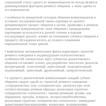
социальный статус одного из коммуникантов не всегда является
доминирующим фактором речевого общения, а лишь одним из
его компонентов;
• особенности конкретной ситуация общения коммуникантов в
условиях последовательной смены партнера по диалогу
детерминируют процесс общения в целом, проявляясь в речевом
поведении коммуникантов; опыт общения с предыдущими
партнерами используется в разной степени в каждом
последующем диалоге, влияет на отношение субъекта общения к
предмету обсуждения вплоть до полного изменения
первоначальной точки зрения;
• выявленные экспериментально факты корреляции стратегий
речевого поведения и индивидуально-психологических
особенностей (личностных черт) субъектов диалогического
общения составляют основу для разработки типологии диалогов:
авторитарный, эгоистичный, агрессивный, подозрительный,
подчиняемый, зависимый, дружелюбный, альтруистический;
• в процессе диалогической коммуникации каждый субъект
общения следует одной из стратегий речевого поведения -
«сотрудничества» или «соперничества», реализуя при этом
соответствующие речевые образцы; реализация стратегии
сотрудничества соотносится с такими речевыми актами, как
обращения, просьбы, вопросы, экспрессивы/бехабитивы,
реализация стратегии соперничества соотносится с командами/
директивами/прескрипциями, вопросами, возражениями,