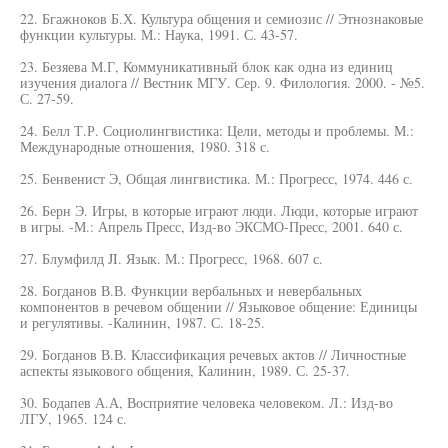
22. Бгажноков Б.Х. Культура общения и семиозис // Этнознаковые
функции культуры. М.: Наука, 1991. С. 43-57.
23. Безяева М.Г, Коммуникативный блок как одна из единиц
изучения диалога // Вестник МГУ. Сер. 9. Филология. 2000. - №5.
С. 27-59.
24. Белл Т.Р. Социолингвистика: Цели, методы и проблемы. М.:
Международные отношения, 1980. 318 с.
25. Бенвенист Э, Общая лингвистика. М.: Прогресс, 1974. 446 с.
26. Берн Э. Игры, в которые играют люди. Люди, которые играют
в игры. -М.: Апрель Пресс, Изд-во ЭКСМО-Пресс, 2001. 640 с.
27. Блумфилд JI. Язык. М.: Прогресс, 1968. 607 с.
28. Богданов В.В. Функции вербальных и невербальных
компонентов в речевом общении // Языковое общение: Единицы
и регулятивы. -Калинин, 1987. С. 18-25.
29. Богданов В.В. Классификация речевых актов // Личностные
аспекты языкового общения, Калинин, 1989. С. 25-37.
30. Бодапев А.А, Восприятие человека человеком. Л.: Изд-во
ЛГУ, 1965. 124 с.