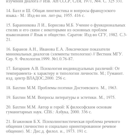
изучения диалога // Изв. АН СССР, СЛЯ, 1971, №4. С. 325 331.
14. Балл и Ш. Общая лингвистика и вопросы французского
языка.- М.: Изд-во ин. лит-ры, 1955. 416 с.
15. Баранникова Л И., Борисова М.Б. Учение о функциональных
стилях и его связи с некоторыми из основных проблем
языкознания // Язык и общество. Саратов: Изд-во СГУ, 1982. С.3-
21.
16. Баранов А.Н., Иванова Е.А. Лексические показатели
минимальных диалогов (элементы типологии) // Вестник МГУ.
Сер. 9. Филология.1999. №1.0.76-87.
17. Батаршев А.В. Психология индивидуальных различий: От
темперамента- к характеру и типологии личности. М.; Гуманит.
изд. центр ВЛАДОС,2000. 256 с.
18. Бахтин М.М. Проблемы поэтики Достоевского. М., 1963.
19. Бахтин М.М. Вопросы литературы и эстетики. М., 1975.
20. Бахтин М.М. Автор и герой: К философским основам
гуманитарных наук. СПб.: Азбука, 2000. 336 с.
21. Бгажноков Б.Х. Психолингвистическая проблема речевого
общения (личностно и социально ориентированное речевое
общение). М.: Дис.д. филол. и., 1973. 191 с.