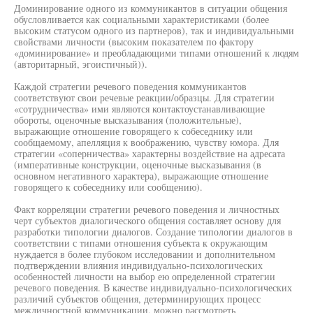
Доминирование одного из коммуникантов в ситуации общения
обусловливается как социальными характеристиками (более
высоким статусом одного из партнеров), так и индивидуальными
свойствами личности (высоким показателем по фактору
«доминирование» и преобладающими типами отношений к людям
(авторитарный, эгоистичный)).
Каждой стратегии речевого поведения коммуникантов
соответствуют свои речевые реакции/образцы. Для стратегии
«сотрудничества» ими являются контактоустанавливающие
обороты, оценочные высказывания (положительные),
выражающие отношение говорящего к собеседнику или
сообщаемому, апелляция к воображению, чувству юмора. Для
стратегии «соперничества» характерны воздействие на адресата
(императивные конструкции, оценочные высказывания (в
основном негативного характера), выражающие отношение
говорящего к собеседнику или сообщению).
Факт корреляции стратегии речевого поведения и личностных
черт субъектов диалогического общения составляет основу для
разработки типологии диалогов. Создание типологии диалогов в
соответствии с типами отношения субъекта к окружающим
нуждается в более глубоком исследовании и дополнительном
подтверждении влияния индивидуально-психологических
особенностей личности на выбор ею определенной стратегии
речевого поведения. В качестве индивидуально-психологических
различий субъектов общения, детерминирующих процесс
межличностной коммуникации, можно рассмотреть