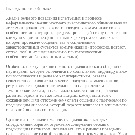
Выводы по второй главе
Анализ речевого поведения испытуемых в процессе
неформального межличностного диалогического общения выявил
детерминированность речевого поведения коммуникантов как
особенностями ситуации, предусматривающей смену партнера по
коммуникации, и неофициальным характером обстановки, в
которой протекало общение, так и социальными
характеристиками субъектов коммуникации (профессия, возраст,
статус, пол) и их индивидуально-психологическими
особенностями (личностными чертами).
Особенность ситуации «цепочного» диалогического общения с
партнерами, которые отличались по социальным, индивидуально-
психологическим и речевым характеристикам, оказала
существенное влияние на речевое поведение коммуникантов, в
результате чего диалоги отличались по направлениям
тематической беседы, и наблюдалось множество «сценариев»
развития одной и той же темы каждым коммуникантом с
сохранением (или отторжением) опыта общения с партнерами по
предыдущим диалогам, который переосмысливался в зависимости
от личной оценки его говорящим.
Сравнительный анализ количества диалогов, в которых
определенным образом отражается содержание беседы с
предыдущим партнером, показывает, что в речевом поведении
нашел отражение разный социальный опыт коммуникантов. У ии.