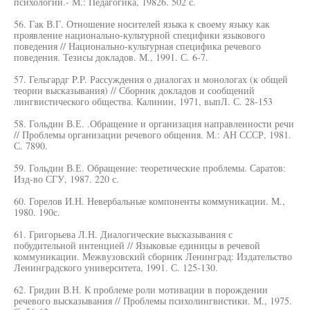
психологии.- М.: Педагогика, 19826. 502 с.
56. Гак В.Г. Отношение носителей языка к своему языку как
проявление национально-культурной специфики языкового
поведения // Национально-культурная специфика речевого
поведения. Тезисы докладов. М., 1991. С. 6-7.
57. Гельгардг P.P. Рассуждения о диалогах и монологах (к общей
теории высказывания) // Сборник докладов и сообщений
лингвистического общества. Калинин, 1971, выпЛ. С. 28-153
58. Гольдин В.Е. .Обращение и организация направленности речи
// Проблемы организации речевого общения. М.: АН СССР, 1981.
С. 7890.
59. Гольдин В.Е. Обращение: теоретические проблемы. Саратов:
Изд-во СГУ, 1987. 220 с.
60. Горелов И.Н. Невербальные компоненты коммуникации. М.,
1980. 190с.
61. Григорьева Л.Н. Диалогические высказывания с
побудительной интенцией // Языковые единицы в речевой
коммуникации. Межвузовский сборник Ленинград: Издательство
Ленинградского университета, 1991. С. 125-130.
62. Гридин В.Н. К проблеме роли мотивации в порождении
речевого высказывания // Проблемы психолингвистики. М., 1975.