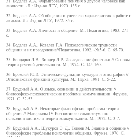
31. Бодалев А.А. Формирование понятия о другом человеке как
личности. -Л.: Изд-во ЛГУ, 1970. 135 с.
32. Бодалев А.А. Об общении и учете его характеристик в работе с
людьми. Л.: Изд-во ЛГУ, 1972. 85 с.
33. Бодалев А.А. Личность и общение. М.: Педагогика, 1983. 271
с.
34. Бодалев А.А,, Ковалев Г.А. Психологические трудности
общения и их преодоление//Педагогика, 1992. -№5-6. С. 65-70.
35. Бондарко Л.В., Зиндер Л.Р. Исследование фонетики // Основы
теории речевой деятельности. М., 1974. С. 145-160.
36. Бромлей Ю.В. Этнические функции культуры и этнографии //
Этнознаковые функции культуры. М.: Наука, 1991. С. 5-22.
37. Брудный А.А. О языке, сознании и действительности //
Философско-психологические проблемы коммуникации. Фрунзе,
1971. С. 32-53.
38. Брудный А.А. Некоторые философские проблемы теории
общения // Материалы IV Всесоюзного симпозиума по
психолингвистике и теории коммуникации. М., 1972. С. 3-7.
39. Брудный А.А., Шукуров Э. Д., Токоев М, Знание и общение //
Философские проблемы психологии общения. Фрунзе, 1976. С.