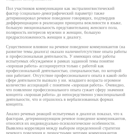
Пол участников коммуникации как экстралингвистический
фактор (социально-демографический параметр) также
детерминировал речевое поведение говорящих, подтвердив
дифференциацию в реализации принципа вежливости в языке,
большую эмоциональность представительниц женского пола,
полярность интересов мужчин и женщин, большую
предрасположенность женщин к диалогу.
Существенное влияние на речевое поведение коммуникантов (на
развитие темы диалога) оказало наличие/отсутствие опыта работы
и профессиональная деятельность. У имеющих опыт работы
испытуемых обсуждаемое в рамках заданной темы понятие
«хорошая работа» ассоциируется только с работой как
профессиональной деятельностью, специальностью, по которой
они работают. Отсутствие профессионального опыта в какой-либо
сфере деятельности вызвало у ии. младшего возраста огромное
количество ассоциаций с понятием «хорошая работа». Очевидно,
что появление профессионального опыта сужает сферу значения
концепта «хорошая работа» до непосредственно узкоспециальной
деятельности, что и отразилось в вербализованных формах
концепта.
Анализ речевых реакций испытуемых в диалогах показал, что к
факторам, детерминирующим речевое поведение коммуникантов,
относятся их индивидуально-психологические особенности.
Выявлена корреляция между выбором определенной стратегии
речевого поведения и личностными чертами коммуникантов