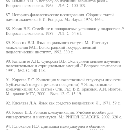
86. Ильина В.И. К вопросу об изучении вариантов речи //
Вопросы психологии. 1965. - №6. С, 100-109.
87. Историко-филологические исследования. Сборник статей
памяти академика Н.И. Конрада. М.: Наука, 1974. 466 с.
88. Каган В.Е. Семейные и полоролевые установки у подростков //
Вопросы психологии. 1987. - №2. С. 54-61.
89. Карасик В.И. Язык социального статуса. М.: Институт
языкознания РАН; Волгоградский государственный
педагогический институт, 1992. 330 с.
90. Кепалайте А.П., Суворова В.В. Экспериментальное изучение
положительных и отрицательных эмоций // Вопросы психологии.
1991. -№2. С. 140-148.
91. Киреева Е.С. Концепция множественной структуры личности
(субъектный модус в речевом поведении) // Язык, сознание,
коммуникация: Сб. статей / Отв. Ред. В.В. Красных, А.И. Изотов.
М.: диалог-МГУ, 2000. - Вып. 12. С. 13-19.
92. Киселева Л.А. Язык как средство воздействия. Л., 1971. 59 с.
93. Клюев Е.В. Речевая коммуникация: Учебное пособие для
университетов и институтов. М.: РИПОЛ КЛАССИК, 2002. 320 с.
94. Юпоканов И.Э. Динамика межкулыурного общения.