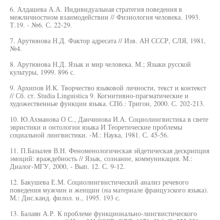
6. Алдашева А.А. Индивидуальная стратегия поведения в
межличностном взаимодействии // Физиология человека. 1993.
Т.19. - №6. С. 22-29.
7. Арутюнова Н.Д. Фактор адресата // Изв. АН СССР, СЛЯ, 1981,
№4.
8. Арутюнова Н.Д. Язык и мир человека. М.; Языки русской
культуры, 1999. 896 с.
9. Архипов И.К. Творчество языковой личности, текст и контекст
// Сб. ст. Studia Linguistica 9. Когнитивно-прагматические и
художественные функции языка. СПб.: Тригон, 2000. С. 202-213.
10. Ю.Ахманова О С., Данчинова И.А. Социолингвистика в свете
эвристики и онтологии языка И Теоретические проблемы
социальной лингвистики. -М.: Наука, 1981. С. 45-56.
11. П.Базылев В.Н. Феноменологическая эйдетическая дескрипция
эмоций: враждебность // Язык, сознание, коммуникация. М.:
Диалог-МГУ, 2000, - Вып. 12. С. 9-12.
12. Бакушева Е.М. Социолингвистический анализ речевого
поведения мужчин и женщин (на материале французского языка).
М.: Дис.канд. филол. н., 1995. 193 с.
13. Балаян А.Р. К проблеме функционально-лингвистического