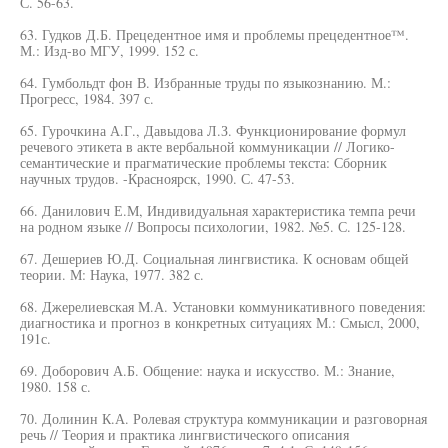
С. 56-63.
63. Гудков Д.Б. Прецедентное имя и проблемы прецедентное™.
М.: Изд-во МГУ, 1999. 152 с.
64. Гумбольдт фон В. Избранные труды по языкознанию. М.:
Прогресс, 1984. 397 с.
65. Гурочкина А.Г., Давыдова Л.З. Функционирование формул
речевого этикета в акте вербальной коммуникации // Логико-
семантические и прагматические проблемы текста: Сборник
научных трудов. -Красноярск, 1990. С. 47-53.
66. Данилович Е.М, Индивидуальная характеристика темпа речи
на родном языке // Вопросы психологии, 1982. №5. С. 125-128.
67. Дешериев Ю.Д. Социальная лингвистика. К основам общей
теории. М: Наука, 1977. 382 с.
68. Джерелиевская М.А. Установки коммуникативного поведения:
диагностика и прогноз в конкретных ситуациях М.: Смысл, 2000,
191с.
69. Доборович А.Б. Общение: наука и искусство. М.: Знание,
1980. 158 с.
70. Долинин К.А. Ролевая структура коммуникации и разговорная
речь // Теория и практика лингвистического описания