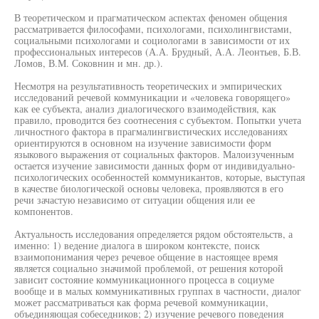
В теоретическом и прагматическом аспектах феномен общения
рассматривается философами, психологами, психолингвистами,
социальными психологами и социологами в зависимости от их
профессиональных интересов (А.А. Брудный, А.А. Леонтьев, Б.В.
Ломов, В.М. Соковнин и мн. др.).
Несмотря на результативность теоретических и эмпирических
исследований речевой коммуникации и «человека говорящего»
как ее субъекта, анализ диалогического взаимодействия, как
правило, проводится без соотнесения с субъектом. Попытки учета
личностного фактора в прагмалингвистических исследованиях
ориентируются в основном на изучение зависимости форм
языкового выражения от социальных факторов. Малоизученным
остается изучение зависимости данных форм от индивидуально-
психологических особенностей коммуникантов, которые, выступая
в качестве биологической основы человека, проявляются в его
речи зачастую независимо от ситуации общения или ее
компонентов.
Актуальность исследования определяется рядом обстоятельств, а
именно: 1) ведение диалога в широком контексте, поиск
взаимопонимания через речевое общение в настоящее время
является социально значимой проблемой, от решения которой
зависит состояние коммуникационного процесса в социуме
вообще и в малых коммуникативных группах в частности, диалог
может рассматриваться как форма речевой коммуникации,
объединяющая собеседников; 2) изучение речевого поведения