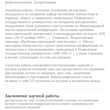
репрезентативами, экзерситивами.
Апробация работы. Основные положения диссертации
обсуждались на заседаниях кафедр английской лингвистики и
перевода, общего и германского языкознания Ульяновского
государственного университета, на заседаниях методического
объединения, были изложены в выступлениях на Международной
научно-практической конференции «Актуальные проблемы
сопоставительной лингвистики и лингводидактики на пороге XXI
века» (28-29 октября 1999 г., г. Ульяновск), Всероссийском
семинаре «Проблемы прикладной лингвистики» (г. Пенза),
ежегодных межвузовских научно-практических конференциях по
лингвистике и лингводидактике, проводимых в Ульяновском
государственном университете (1998-2002 гг.), а также отражены
в восьми публикациях по теме диссертации.
Структура работы определяется поставленными задачами и
логикой развития основной темы диссертационного исследования.
Диссертация состоит из введения, двух глав, заключения,
библиографии и приложения. Библиографический список
включает в себя 233 источника на русском и английском языках.
Заключение научной работы
диссертация на тему "Социопсихолингвистические составляющие
речевого поведения коммуникантов в условиях неформального
диалогического общения"