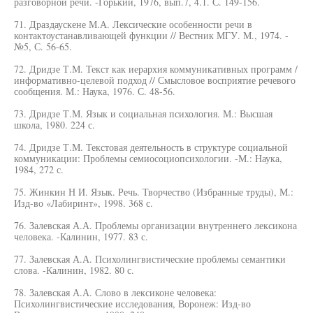
разговорной речи. -Горький, 1976, вып.7, 4.1. С. 149-156.
71. Драздаускене М.А. Лексические особенности речи в
контактоустанавливающей функции // Вестник МГУ. М., 1974. -
№5, С. 56-65.
72. Дридзе Т.М. Текст как иерархия коммуникативных программ /
информативно-целевой подход // Смысловое восприятие речевого
сообщения. М.: Наука, 1976. С. 48-56.
73. Дридзе Т.М. Язык и социальная психология. М.: Высшая
школа, 1980. 224 с.
74. Дридзе Т.М. Текстовая деятельность в структуре социальной
коммуникации: Проблемы семиосоциопсихологии. -М.: Наука,
1984, 272 с.
75. Жинкин Н И. Язык. Речь. Творчество (Избранные труды), М.:
Изд-во «Лабиринт», 1998. 368 с.
76. Залевская А.А. Проблемы организации внутреннего лексикона
человека. -Калинин, 1977. 83 с.
77. Залевская А.А. Психолингвистические проблемы семантики
слова. -Калинин, 1982. 80 с.
78. Залевская А.А. Слово в лексиконе человека:
Психолингвистические исследования, Воронеж: Изд-во