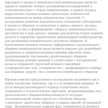
партнеров в процессе межличностной коммуникации является
одним из наиболее активно развивающихся направлений в
психолингвистике и теории коммуникации, в рамках которых
недостаточно изучено влияние личностных особенностей
коммуникантов на выбор поведенческих стратегий; 3)
исследование развития межличностных отношений собеседников
в процессе общения, установление и оценка личного «вклада»
каждого из них в формирование «общего» коммуникативного
пространства в ходе диалога значимо для развития теории ведения
диалога и выработки практических рекомендаций коммуникантам
для достижения положительного результата общения; 4)
психолингвистическое описание неформального диалогического
общения коммуникантов представляется важным для дальнейшей
разработки и совершенствования приемов обратной связи,
продуцирования участниками диалогического общения
оптимальных речевых реакций в соответствии с поставленной
целью и избранной стратегией речевого поведения:
«сотрудничество» или «соперничество», проявляющееся в выборе
как языковых средств, так и элементов невербального общения.
Научная новизна предлагаемого исследования заключается как в
самой постановке проблемы, так и в ее конкретном решении. В
русле междисциплинарного подхода осуществлен анализ
социальных и психологических факторов, детерминирующих ход
диалогического общения коммуникантов в ситуации
последовательной смены одного из субъектов общения
(«цепочное» диалоговое общение) в рамках единой обсуждаемой
темы. Экспериментально выявлен факт сопряженности речевого