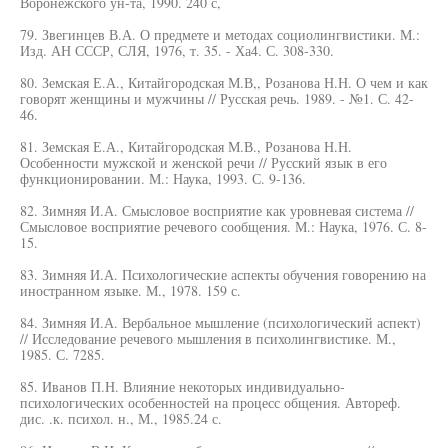
Воронежского ун-та, 1990. 240 с,
79. Звегинцев В.А. О предмете и методах социолингвистики. М.:
Изд. АН СССР, СЛЯ, 1976, т. 35. - Ха4. С. 308-330.
80. Земская Е.А., Китайгородская М.В,, Розанова Н.Н. О чем и как
говорят женщины и мужчины // Русская речь. 1989. - №1. С. 42-
46.
81. Земская Е.А., Китайгородская М.В., Розанова Н.Н.
Особенности мужской и женской речи // Русский язык в его
функционировании. М.: Наука, 1993. С. 9-136.
82. Зимняя И.А. Смысловое восприятие как уровневая система //
Смысловое восприятие речевого сообщения. М.: Наука, 1976. С. 8-
15.
83. Зимняя И.А. Психологические аспекты обучения говорению на
иностранном языке. М., 1978. 159 с.
84. Зимняя И.А. Вербальное мышление (психологический аспект)
// Исследование речевого мышления в психолингвистике. М.,
1985. С. 7285.
85. Иванов П.Н. Влияние некоторых индивидуально-
психологических особенностей на процесс общения. Автореф.
дис. .к. психол. н., М., 1985.24 с.