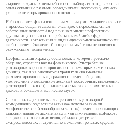
старшего возраста в меньшей степени наблюдается «присвоение»
опыта общения с разными собеседниками, поскольку у них есть
уже вполне сформировавшаяся позиция.
Наблюдавшиеся факты изменения мнения у ии. младшего возраста
в процессе общения связаны, очевидно, с переосмыслением
собственных ценностей под влиянием мнения референтной
группы, отсутствием опыта работы в какой-либо сфере
деятельности, возрастными и индивидуально-психологическими
особенностями (зависимый и подчиняемый типы отношения к
окружающим) испытуемых.
Неофициальный характер обстановки, в которой протекало
общение, отразился как на фонетическом (употребление
разговорных вариантов произношения некоторых лексических
единиц), так и на лексическом уровнях языка (меньшая
регламентированность содержания и средств общения,
употребление определенной лексики (просторечных выражений,
разговорной лексики)), а также в частых отклонениях от темы
диалога и большом и количестве шуток.
Спонтанность, динамизм, экспрессивность разговорной
коммуникации обусловили активное использование ии.
морфологических (словообразовательных) средств, включающих
широкий диапазон ласкательных и уничижительных аффиксов,
специальных глагольных основ, обладающих резкой
экспрессивностью, и стремление к экономии речевых средств.