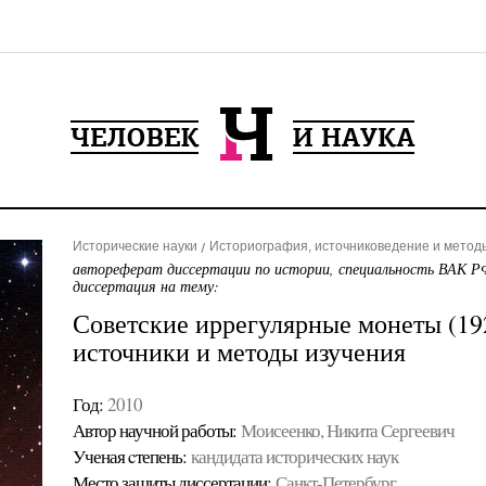
Исторические науки
Историография, источниковедение и метод
автореферат диссертации по истории, специальность ВАК РФ
диссертация на тему:
Советские иррегулярные монеты (192
источники и методы изучения
Год:
2010
Автор научной работы:
Моисеенко, Никита Сергеевич
Ученая cтепень:
кандидата исторических наук
Место защиты диссертации:
Санкт-Петербург