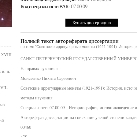
Код cпециальности ВАК:
07.00.09
Купить диссертацию
Полный текст автореферата диссертации
по теме "Советские иррегулярные монеты (1921-1991): История, 
 ХVIII
САНКТ-ПЕТЕРБУРГСКИЙ ГОСУДАРСТВЕННЫЙ УНИВЕР
На правах рукописи
 в. н.
Моисеенко Никита Сергеевич
VII-
Советские иррегулярные монеты (1921-1991): История, источ
методы изучения
кой
Специальность 07.00 09 - Историография, источниковедение 
Автореферат диссертации на соискание ученой степени канди
ой
00460
475