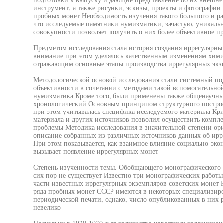
инструмент, а также рисунки, эскизы, проекты и фотографи
пробных монет Необходимость изучения такого большого и ра
что исследуемые памятники нумизматики, зачастую, уникаль
совокупности позволяет получить о них более объективное п
Предметом исследования стала история создания иррегулярны
внимание при этом уделялось качественным изменениям химич
отражающим основные этапы производства иррегулярных экз
Методологической основой исследования стали системный по
объективности в сочетании с методами такой вспомогательно
нумизматика Кроме того, были применены также общенаучны
хронологический Основным принципом структурного построе
при этом учитывалась специфика исследуемого материала Кр
материала и других источников позволил осуществить компл
проблемы Методика исследования в значительной степени ори
описание собранных из различных источников данных об ирр
При этом показывается, как взаимное влияние социально-эк
вызывает появление иррегулярных монет
Степень изученности темы. Обобщающего монографического н
сих пор не существует Известно три монографических работы
части известных иррегулярных экземпляров советских монет 
ряда пробных монет СССР имеются в некоторых специализиров
периодической печати, однако, число опубликованных в них 
невелико
Поскольку в 1920-1930-х гг количество известных коллекцио