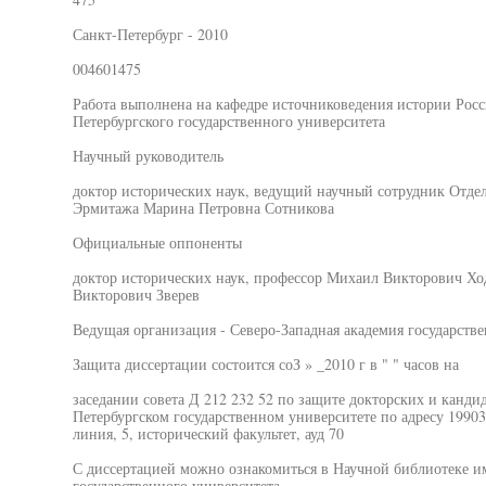
Санкт-Петербург - 2010
004601475
Работа выполнена на кафедре источниковедения истории Росс
Петербургского государственного университета
Научный руководитель
доктор исторических наук, ведущий научный сотрудник Отде
Эрмитажа Марина Петровна Сотникова
Официальные оппоненты
доктор исторических наук, профессор Михаил Викторович Ход
Викторович Зверев
Ведущая организация - Северо-Западная академия государств
Защита диссертации состоится соЗ » _2010 г в " " часов на
заседании совета Д 212 232 52 по защите докторских и канди
Петербургском государственном университете по адресу 19903
линия, 5, исторический факультет, ауд 70
С диссертацией можно ознакомиться в Научной библиотеке и
государственного университета