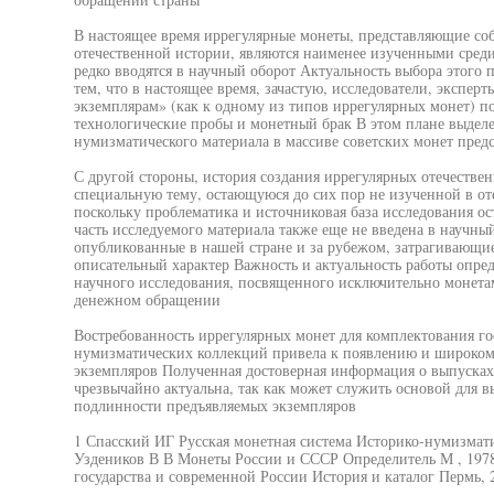
В настоящее время иррегулярные монеты, представляющие с
отечественной истории, являются наименее изученными среди 
редко вводятся в научный оборот Актуальность выбора этого 
тем, что в настоящее время, зачастую, исследователи, экспе
экземплярам» (как к одному из типов иррегулярных монет) 
технологические пробы и монетный брак В этом плане выделе
нумизматического материала в массиве советских монет пред
С другой стороны, история создания иррегулярных отечествен
специальную тему, остающуюся до сих пор не изученной в о
поскольку проблематика и источниковая база исследования о
часть исследуемого материала также еще не введена в научн
опубликованные в нашей стране и за рубежом, затрагивающие 
описательный характер Важность и актуальность работы опред
научного исследования, посвященного исключительно монетам
денежном обращении
Востребованность иррегулярных монет для комплектования го
нумизматических коллекций привела к появлению и широком
экземпляров Полученная достоверная информация о выпусках
чрезвычайно актуальна, так как может служить основой для 
подлинности предъявляемых экземпляров
1 Спасский ИГ Русская монетная система Историко-нумизмати
Уздеников В В Монеты России и СССР Определитель М , 1978
государства и современной России История и каталог Пермь, 