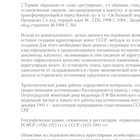
2 Термин образован от слова «регулярные», т е обычные, ст
установленные законом, запланированные к выпуску, и ассими
трансформирующейся перед буквой «р» в 1г- См Большой энц
Прохорова 2-е изд, перераб идоп М , СПб, 1998 С 1004 , Дво
еизд,стереотип М.1998 С 384
Исходя из вышесказанного, целью данного исследовании явля
истории создания иррегулярных монет СССР, методов их изуч
создания Для этого необходимо было решить следующие исслед
классифицировать и проанализировать письменные историчес
документы, каталоги), включающие в себя сведения об иррегу
полно зафиксировать комплекс нумизматических памятников,
иррегулярных монет, 4) установить этапы, проследить истор
зависимости от складывавшейся в стране экономической или п
анализа исторических источников предложить систематизаци
Хронологические рамки работы определяются материалом, со
(вещественными источниками) Рассматривается период с сере
Петроградский монетный двор медальера Л Ф Васютинского
медальной частью и начало его работы над штемпельным инст
декабря 1991 г - констатации прекращения существования С
СНГ
Географические рамки, охваченные в диссертации, ограничив
РСФСР (1920-1922 гг) и СССР (1923-1991 гг)
Объектами исследования явились иррегулярные экземпляры со
подготовки к выпуску и дающие представление об их внешне