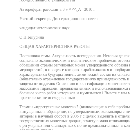
Автореферат разослан « 3 » ^ ^^¿А _2010 г
Ученый секретарь Диссертационного совета
кандидат исторических наук
О Н Бачурина
ОБЩАЯ ХАРАКТЕРИСТИКА РАБОТЫ
Постановка темы. Актуальность исследования. История дене
социально-экономическим и политическим проблемам отечес
обращении страны регулярных монет утвержденного образца в
мероприятий, в процессе которых вырабатываются и подбира
характеристики будущих монет, химический состав их сплав
(обязательно отражающее государственную принадлежность и 
защиты от подделок Описанию и классификации монет советс
массовыми тиражами, предназначенных и использовавшихся
большое число работ историков и нумизматов1 Вместе с тем м
практически не исследованным
Термин «иррегулярные монеты»2 (включающие в себя пробные
выпущенные в обращение, не утвержденные, экземпляры с не
автором в научный оборот в 2006 г с целью выделить в отдел
государственных монетных дворах, зачастую мало отличающи
е регулярных или стандартных), но не предназначенные, в ко
обращении страны