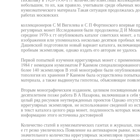
небольшим, то их, как правило, учитывали среди обычных мо
нумизматического материала Такая ситуация продолжалась до к
работах московских
коллекционеров С М Вигилева и С П Фортинского впервые п
регулярных монет Исследования были продолжены Д И Мош
середине 1970-х гт опубликовать каталог советских монет, а т
изображения или упоминалось несколько десятков пробных м
Дашевский подготовили новый вариант каталога, включающий
пробным экземплярам, однако издать его авторам не удалось
Первой попыткой изучения иррегулярных монет с применение
1984 г немецким нумизматом Р Каимом специализированного
более 140 экземпляров В этой монографии были опубликованы
топология их хранения Р Каимом была осуществлена попытк
материала, а также выдвинуты гипотезы, объясняющие появл
Вторым монографическим изданием, целиком посвященным ир
десятилетием позже работа В А Назарова, включившая в себя
целый ряд рисунков неутвержденных проектов Однако отсутс
иррегулярных экземпляров, не использование сведений из ис
в текст каталога целого ряда монет, подлинность которых мож
информацию этого источника достоверной
Количество статей в нумизматических газетах и журналах, п
е гт резко увеличилось Появление на антикварном рынке, всл
значительного количества иррегулярных экземпляров привело 
учитывающего вновь открытые иррегулярные монеты, стало 