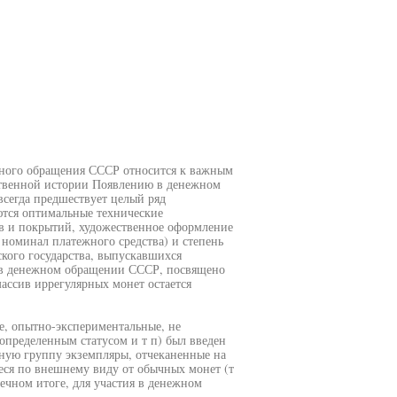
жного обращения СССР относится к важным
твенной истории Появлению в денежном
сегда предшествует целый ряд
ются оптимальные технические
ов и покрытий, художественное оформление
номинал платежного средства) и степень
кого государства, выпускавшихся
 в денежном обращении СССР, посвящено
ассив иррегулярных монет остается
, опытно-экспериментальные, не
определенным статусом и т п) был введен
ьную группу экземпляры, отчеканенные на
еся по внешнему виду от обычных монет (т
нечном итоге, для участия в денежном