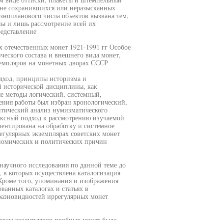
и не сохранившихся или неразысканных
знопланового числа объектов вызвана тем,
ны и лишь рассмотрение всей их
редставление
х отечественных монет 1921-1991 гг Особое
еского состава и внешнего вида монет,
емпляров на монетных дворах СССР
дход, принципы историзма и
й исторической дисциплины, как
е методы логический, системный,
ния работы был избран хронологический,
итический анализ нумизматического
ексный подход к рассмотрению изучаемой
ентирована на обработку и системное
егулярных экземплярах советских монет
ономических и политических причин
аучного исследования по данной теме до
, в которых осуществлена каталогизация
Кроме того, упоминания и изображения
анных каталогах и статьях в
разновидностей иррегулярных монет
нерам экземпляров пробных монет было