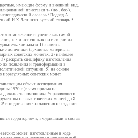
андартные, имеющие форму и внешний вид,
лированной приставки т- (не-, бес-),
иклопедический словарь / Подред А
рецкий И X Латинско-русский словарь 5-
ется комплексное изучение как самой
ения, так и источников по истории их
овательские задачи 1) выявить,
кие источники (архивные материалы,
лярных советских монетах, 2) наиболее
 3) раскрыть специфику изготовления
ию их появления и трансформации в
олитической ситуации, 5) на основе
ю иррегулярных советских монет
ставляющим объект исследования
дины 1920 г (время приема на
 на должность помощника Управляющего
рументом первых советских монет) до 8
ССР и подписания Соглашения о создании
аются территориями, входившими в состав
ветских монет, изготовленные в ходе
м виде оттиски, плакеты и штемпельный