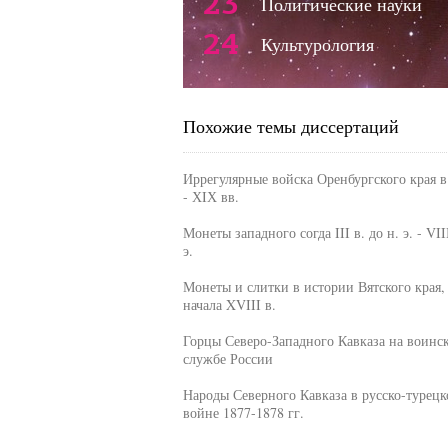
23
Политические науки
24
Культурология
Похожие темы диссертаций
Иррегулярные войска Оренбургского края в
- ХIХ вв.
Монеты западного согда III в. до н. э. - VIII
э.
Монеты и слитки в истории Вятского края, 
начала XVIII в.
Горцы Северо-Западного Кавказа на воинс
службе России
Народы Северного Кавказа в русско-турецк
войне 1877-1878 гг.