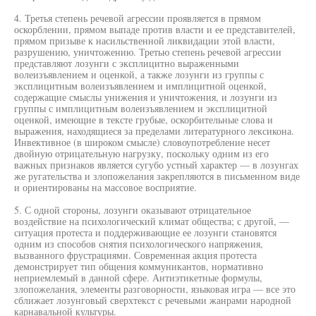
4. Третья степень речевой агрессии проявляется в прямом
оскорблении, прямом выпаде против власти и ее представителей,
прямом призыве к насильственной ликвидации этой власти,
разрушению, уничтожению. Третью степень речевой агрессии
представляют лозунги с эксплицитно выраженными
волеизъявлением и оценкой, а также лозунги из группы с
эксплицитным волеизъявлением и имплицитной оценкой,
содержащие смыслы унижения и уничтожения, и лозунги из
группы с имплицитным волеизъявлением и эксплицитной
оценкой, имеющие в тексте грубые, оскорбительные слова и
выражения, находящиеся за пределами литературного лексикона.
Инвективное (в широком смысле) словоупотребление несет
двойную отрицательную нагрузку, поскольку одним из его
важных признаков является сугубо устный характер — в лозунгах
же ругательства и злопожелания закрепляются в письменном виде
и ориентированы на массовое восприятие.
5. С одной стороны, лозунги оказывают отрицательное
воздействие на психологический климат общества; с другой, —
ситуация протеста и поддерживающие ее лозунги становятся
одним из способов снятия психологического напряжения,
вызванного фрустрациями. Современная акция протеста
демонстрирует тип общения коммуникантов, нормативно
неприемлемый в данной сфере. Антиэтикетные формулы,
злопожелания, элементы разговорности, языковая игра — все это
сближает лозунговый сверхтекст с речевыми жанрами народной
карнавальной культуры.