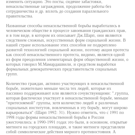
изменить ситуацию. Это посты, сидячие забастовки,
ненасильственные заграждения, продолжение работы без
сотрудничества и др. вплоть до создания параллельного
правительства.
Названные способы ненасильственной борьбы выработались в
человеческом обществе в процессе завоевания гражданских прав,
и в том виде, в котором их описывает Дж.Шарп, они являются
следствием сложных, искусственных форм социальной жизни. В
нашей стране использование этих способов не подкреплено
развитой технологией социальной жизни, поэтому акция протеста
как способ ненасильственного протеста, видимо, является одной
из форм преодоления элементарных форм общественной жизни, о
которых говорил М.Мамардашвили, и средством выработки
формальных демократических представительств социальных
групп.
Количество граждан, активно участвующих в ненасильственной
борьбе, значительно меньше числа тех людей, которые их
пассивно поддерживают или являются сочувствующими: ".группа,
которая фактически участвует в ненасильственной борьбе, меньше
"притесняемой" группы, хотя количество людей и различных
социальных институтов, вовлеченных в эту борьбу, могут широко
варьироваться" (Шарп 1992: 31). Нужно отметить, что с 1991 по
1998 годы формы ненасильственной борьбы в России
ужесточились: в 1990-1991 годах это были, в основном, открытые
митинги на городских площадях, и такие митинги представляли
собой символические действия мирного противостояния. А