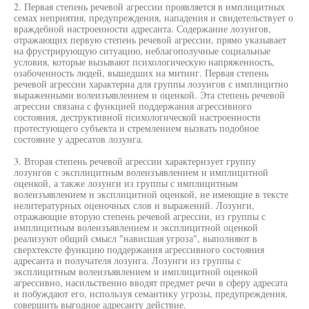
2. Первая степень речевой агрессии проявляется в имплицитных
семах неприятия, предупреждения, нападения и свидетельствует о
враждебной настроенности адресанта. Содержание лозунгов,
отражающих первую степень речевой агрессии, прямо указывает
на фрустрирующую ситуацию, неблагополучные социальные
условия, которые вызывают психологическую напряженность,
озабоченность людей, вышедших на митинг. Первая степень
речевой агрессии характерна для группы лозунгов с имплицитно
выраженными волеизъявлением и оценкой. Эта степень речевой
агрессии связана с функцией поддержания агрессивного
состояния, деструктивной психологической настроенности
протестующего субъекта и стремлением вызвать подобное
состояние у адресатов лозунга.
3. Вторая степень речевой агрессии характеризует группу
лозунгов с эксплицитным волеизъявлением и имплицитной
оценкой, а также лозунги из группы с имплицитным
волеизъявлением и эксплицитной оценкой, не имеющие в тексте
нелитературных оценочных слов и выражений. Лозунги,
отражающие вторую степень речевой агрессии, из группы с
имплицитным волеизъявлением и эксплицитной оценкой
реализуют общий смысл "нависшая угроза", выполняют в
сверхтексте функцию поддержания агрессивного состояния
адресанта и получателя лозунга. Лозунги из группы с
эксплицитным волеизъявлением и имплицитной оценкой
агрессивно, насильственно вводят предмет речи в сферу адресата
и побуждают его, используя семантику угрозы, предупреждения,
совершить выгодное адресанту действие.