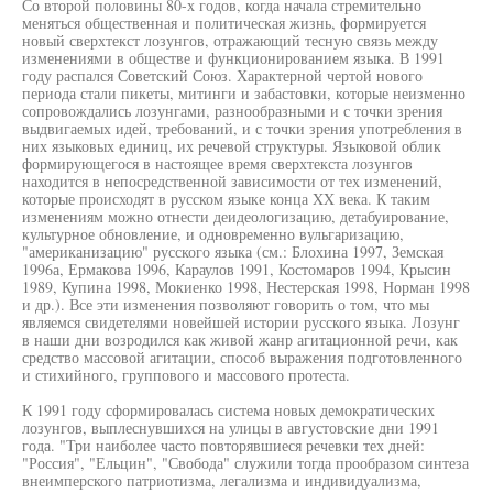
Со второй половины 80-х годов, когда начала стремительно
меняться общественная и политическая жизнь, формируется
новый сверхтекст лозунгов, отражающий тесную связь между
изменениями в обществе и функционированием языка. В 1991
году распался Советский Союз. Характерной чертой нового
периода стали пикеты, митинги и забастовки, которые неизменно
сопровождались лозунгами, разнообразными и с точки зрения
выдвигаемых идей, требований, и с точки зрения употребления в
них языковых единиц, их речевой структуры. Языковой облик
формирующегося в настоящее время сверхтекста лозунгов
находится в непосредственной зависимости от тех изменений,
которые происходят в русском языке конца XX века. К таким
изменениям можно отнести деидеологизацию, детабуирование,
культурное обновление, и одновременно вульгаризацию,
"американизацию" русского языка (см.: Блохина 1997, Земская
1996а, Ермакова 1996, Караулов 1991, Костомаров 1994, Крысин
1989, Купина 1998, Мокиенко 1998, Нестерская 1998, Норман 1998
и др.). Все эти изменения позволяют говорить о том, что мы
являемся свидетелями новейшей истории русского языка. Лозунг
в наши дни возродился как живой жанр агитационной речи, как
средство массовой агитации, способ выражения подготовленного
и стихийного, группового и массового протеста.
К 1991 году сформировалась система новых демократических
лозунгов, выплеснувшихся на улицы в августовские дни 1991
года. "Три наиболее часто повторявшиеся речевки тех дней:
"Россия", "Ельцин", "Свобода" служили тогда прообразом синтеза
внеимперского патриотизма, легализма и индивидуализма,