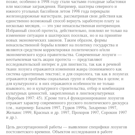
позже, особенно в 1998 году стали частыми голодные забастовки
или массовые заграждения. Например, шахтеры северного и
южного угольных бассейнов летом 1998 года перекрыли
железнодорожные магистрали, рассматривая свои действия как
единственно возможный способ вернуть заработную плату за
несколько месяцев, — это уже ненасильственная интервенция.
Избранный способ протеста, действительно, повлиял не только на
изменение ситуации в шахтерских поселках, но и на принятие
новых экономических законов. Таким образом, формы
ненасильственной борьбы влияют на политику государства и
являются средством корректировки политического и/или
экономического курса правительства. Современные лозунги —
неотъемлемая часть акции протеста — представляют
исследовательский интерес и для лингвиста, так как в речевой
ткани лозунга отражаются изменения жанра (понимаемого как
система однотипных текстов); и для социолога, так как в лозунгах
отражаются проблемы социальных групп и общества в целом; и
для культуролога: в них отражаются особенности не только
языкового, но и культурного строительства, отбор и комбинация
культурных ценностей, закрепленных в лингвокультуремах
(Воробьев 1997: 45). |Сроме того,4 функционирование лозунгов
отражает характер современного русского политического дискурса
(см., например: Базылев 1997, Гудков 1999а, Захаренко 1997,
Жельвис 1999, Красных и др. 1997, Прохоров 1997, Сорокин 1997
и др.).
Цель диссертационной работы — выявление специфики лозунгов
постсоветского времени. Объектом исследования в работе