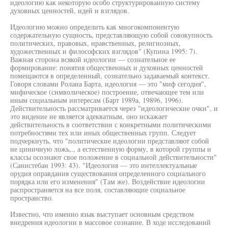
идеологию как некоторую особо структурированную систему
духовных ценностей, идей и взглядов.
Идеологию можно определить как многокомпонентую
содержательную сущность, представляющую собой совокупность
политических, правовых, нравственных, религиозных,
художественных и философских взглядов" (Купина 1995: 7).
Важная сторона всякой идеологии — сознательное ее
формирование: понятия общественных и духовных ценностей
помещаются в определенный, сознательно задаваемый контекст.
Говоря словами Ролана Барта, идеология — это "миф сегодня",
мифическое (символическое) построение, отвечающее тем или
иным социальным интересам (Барт 1989а, 19896, 1996).
Действительность рассматривается через "идеологические очки", и
это видение не является адекватным, оно искажает
действительность в соответствии с конкретными политическими
потребностями тех или иных общественных групп. Следует
подчеркнуть, что "политические идеологии представляют собой
не циничную ложь,., а естественную форму, в которой группы и
классы осознают свое положение в социальной действительности"
(Санистебан 1993: 43). "Идеология — это интеллектуальные
орудия оправдания существования определенного социального
порядка или его изменения" (Там же). Воздействие идеологии
распространяется на все поля, составляющие социальное
пространство.
Известно, что именно язык выступает основным средством
внедрения идеологии в массовое сознание. В ходе исследований