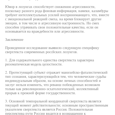
Юмор в лозунгах способствует снижению агрессивности,
поскольку разного рода фоновая информация, намеки, каламбуры
требуют интеллектуальных усилий воспринимающего, что, вместе
с эмоциональной реакцией смеха, на время блокирует другие
эмоции, в том числе и агрессивную настроенность. Но смех
способен утрачивать свои положительные качества, если он
основывается на враждебности или агрессивности.
Заключение
Проведенное исследование выявило следующую специфику
сверхтекста современных россйских лозунгов.
1. Для содержательного единства сверхтекста характерна
ризоматическая модель целостности.
2. Протестующий субъект отражает манихейско-фаталистический
тип сознания, характеризующийся тем, что человеческие судьбы
индивидуальным образом, на основе личных способностей и
заслуг нельзя изменить, что реванш побежденных возможен
только как революционно-эсхатологический, коллективный
прорыв к прежней форме государственности.
3. Основной темпоральной координатой сверхтекста является
текущий момент действительности; основным пространственным
указателем сверхтекста является Россия. Положительная
перспектива пути России видится в возвращении к