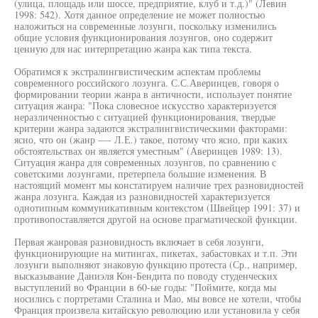
(улица, площадь или шоссе, предприятие, клуб и т.д.)" (Левин
1998: 542). Хотя данное определение не может полностью
наложиться на современные лозунги, поскольку изменились
общие условия функционирования лозунгов, оно содержит
ценную для нас интерпретацию жанра как типа текста.
Обратимся к экстралингвистическим аспектам проблемы
современного российского лозунга. С.С.Аверинцев, говоря о
формировании теории жанра в античности, использует понятие
ситуация жанра: "Пока словесное искусство характеризуется
неразличенностью с ситуацией функционирования, твердые
критерии жанра задаются экстралингвистическими факторами:
ясно, что он (жанр —- Л.Е.) такое, потому что ясно, при каких
обстоятельствах он является уместным" (Аверинцев 1989: 13).
Ситуация жанра для современных лозунгов, по сравнению с
советскими лозунгами, претерпела большие изменения. В
настоящий момент мы констатируем наличие трех разновидностей
жанра лозунга. Каждая из разновидностей характеризуется
однотипным коммуникативным контекстом (Швейцер 1991: 37) и
противопоставляется другой на основе прагматической функции.
Первая жанровая разновидность включает в себя лозунги,
функционирующие на митингах, пикетах, забастовках и т.п. Эти
лозунги выполняют знаковую функцию протеста (Ср., например,
высказывание Даниэля Кон-Бендита по поводу студенческих
выступлений во Франции в 60-ые годы: "Поймите, когда мы
носились с портретами Сталина и Мао, мы вовсе не хотели, чтобы
Франция произвела китайскую революцию или установила у себя