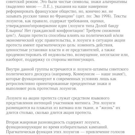
советский режим. Это были чистые символы, знаки альтернативы
(выделено мною — Л.Е.), указания на наше намерение
реформировать французское общество, но, конечно же, не
зазывать русские танки во Францию" (цит. по: Эко 1998). Тексты
лозунгов, как правило, содержат требования, оценки,
утверждение/опровержение идеи (лозунги типа Долой банду
Ельцина! Нет гражданской конфронтации! Требуем снижения
цен!). Акции протеста способны влиять на политический и/или
экономический курс правительства, и лозунги в ситуации акции
протеста имеют прагматическую цель: изменить действия,
ценностные установки власти и ее представителей, а также
продемонстировать ей недовольство, возмущение, несогласие или,
наоборот, поддержку со стороны митингующих.
Внутри данной группы встречаются и лозунги-штампы советского
политического дискурса (например, Коммунизм — наше знамя!),
которые функционируют в современных условиях лишь как
ретроспективно ориентированные прецедентные знаки и
выполняют роль протестных лозунгов.
Лозунги на акции протеста служат средством языкового
представления интенций участников митинга. Эти лозунги
размещаются на плакатах из ватмана или ткани, и "жизнь" их
длится столько, сколько длится акция протеста.
Вторая жанровая разновидность содержит лозунги,
функционирующие во время избирательных кампаний.
Прагматическая функция этих лозунгов — привлечение голосов