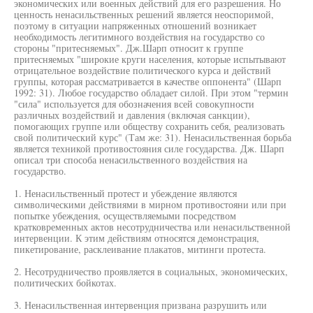
экономических или военных действий для его разрешения. Но
ценность ненасильственных решений является неоспоримой,
поэтому в ситуации напряженных отношений возникает
необходимость легитимного воздействия на государство со
стороны "притесняемых". Дж.Шарп относит к группе
притесняемых "широкие круги населения, которые испытывают
отрицательное воздействие политического курса и действий
группы, которая рассматривается в качестве оппонента" (Шарп
1992: 31). Любое государство обладает силой. При этом "термин
"сила" используется для обозначения всей совокупности
различных воздействий и давления (включая санкции),
помогающих группе или обществу сохранить себя, реализовать
свой политический курс" (Там же: 31). Ненасильственная борьба
является техникой противостояния силе государства. Дж. Шарп
описал три способа ненасильственного воздействия на
государство.
1. Ненасильственный протест и убеждение являются
символическими действиями в мирном противостояни или при
попытке убеждения, осуществляемыми посредством
кратковременных актов несотрудничества или ненасильственной
интервенции. К этим действиям относятся демонстрация,
пикетирование, расклеивание плакатов, митинги протеста.
2. Несотрудничество проявляется в социальных, экономических,
политических бойкотах.
3. Ненасильственная интервенция призвана разрушить или