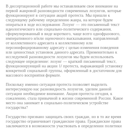
В диссертационной работе мы останавливаем свое внимание на
первой жанровой разновидности современных лозунгов, которые
функционируют в ситуации акций протеста. Мы пришли к
следующему рабочему определению жанра, на которое будем
опираться в ходе исследования: Лозунг — это письменный текст
идеологического или социально-политического содержания,
сформулированный в виде короткого, чаще всего однофразового,
императивного и/или оценочного высказывания, направленный
от коллективного адресанта к коллективному или
персонифицированному адресату с целью изменения поведения
или ценностных установок данного адресата. Применительно к
исследуемой разновидности лозунгов мы будем использовать
следующее определение: лозунг — краткий письменный текст,
функционирующий на акции 1/ протеста, выражающий установку
конкретной социальной группы, оформленный в достаточном для
массового восприятия формате.
Поскольку именно ситуация протеста позволяет выделить
интересующую нас разновидность лозунгов, уделим данной
ситуации необходимое внимание. Акция протеста сегодня, к
сожалению, стала привычной в жизни современной России. Какое
место она занимает в социально-политическом устройстве
государства?
Государство призвано защищать своих граждан, но в то же время
государство ограничивает гражданские права. Гражданские права
заключаются в возможности участвовать в определении политики