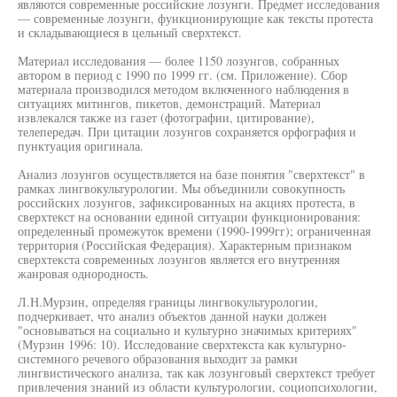
являются современные российские лозунги. Предмет исследования
— современные лозунги, функционирующие как тексты протеста
и складывающиеся в цельный сверхтекст.
Материал исследования — более 1150 лозунгов, собранных
автором в период с 1990 по 1999 гг. (см. Приложение). Сбор
материала производился методом включенного наблюдения в
ситуациях митингов, пикетов, демонстраций. Материал
извлекался также из газет (фотографии, цитирование),
телепередач. При цитации лозунгов сохраняется орфография и
пунктуация оригинала.
Анализ лозунгов осуществляется на базе понятия "сверхтекст" в
рамках лингвокультурологии. Мы объединили совокупность
российских лозунгов, зафиксированных на акциях протеста, в
сверхтекст на основании единой ситуации функционирования:
определенный промежуток времени (1990-1999гг); ограниченная
территория (Российская Федерация). Характерным признаком
сверхтекста современных лозунгов является его внутренняя
жанровая однородность.
Л.Н.Мурзин, определяя границы лингвокультурологии,
подчеркивает, что анализ объектов данной науки должен
"основываться на социально и культурно значимых критериях"
(Мурзин 1996: 10). Исследование сверхтекста как культурно-
системного речевого образования выходит за рамки
лингвистического анализа, так как лозунговый сверхтекст требует
привлечения знаний из области культурологии, социопсихологии,