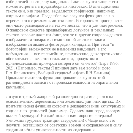
избирателей на сторону кандидата. Такие лозунги чаще всего
можно встретить в предвыборных листовках. В агитационном
тексте они, как правило, выделяются графически, например,
жирным шрифтом. Предвыборные лозунги функционально
пересекаются с рекламными текстами. В городском пространстве
они часто размещаются на тех же местах, что и уличная реклама.
О жанровом сходстве предвыборных лозунгов и рекламных
текстов говорит даже тот факт, что те и другие сопровождаются
изображением товара: в агитационной листовке таким
изображением является фотография кандидата. При этом "в
фотографии выражаются не намерения кандидата, а его
побуждения — все те семейные, психические, даже эротические
обстоятельства, весь тот стиль жизни, продуктом и
привлекательным примером которого он является" (Барт 1996:
202). (Например, тексты Я пришел дать вам волю! и фото
Г.А.Явлинского', Выбирай сердцем! и фото Б.Н.Ельцина).
Продолжительность функционирования лозунгов этой
разновидности зависит от продолжительности избирательной
кампании.
Лозунги третьей жанровой разновидности размещаются на
основательных, деревянных или железных, уличных щитах. Их
прагматическая функция состоит в декларировании культурных и
социальных ценностей (например, Сделаем наш город городом
высокой культуры! Низкий поклон вам, дорогие ветераны!
Умножим трудовые традиции свердловчан!). Чаще всего это
лозунги, оставшиеся от советских времен и сохраняемые в силу
традиции и/или универсальности их содержания.