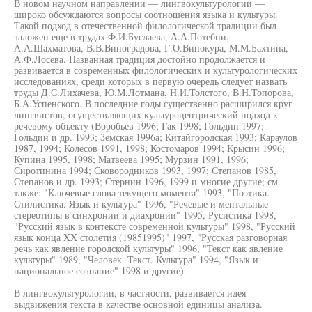
В новом научном направлении — лингвокультурологии —
широко обсуждаются вопросы соотношения языка и культуры.
Такой подход в отечественной филологической традиции был
заложен еще в трудах Ф.И.Буслаева, А.А.Потебни,
А.А.Шахматова, В.В.Виноградова, Г.О.Винокура, М.М.Бахтина,
А.Ф.Лосева. Названная традиция достойно продолжается и
развивается в современных филологических и культурологических
исследованиях, среди которых в первую очередь следует назвать
труды Д.С.Лихачева, Ю.М.Лотмана, Н.И.Толстого, В.Н.Топорова,
Б.А.Успенского. В последние годы существенно расширился круг
лингвистов, осуществляющих кулыуроцентрический подход к
речевому объекту (Воробьев 1996; Гак 1998; Гольдин 1997;
Гольдин и др. 1993; Земская 1996а; Китайгородская 1993; Караулов
1987, 1994; Колесов 1991, 1998; Костомаров 1994; Крысин 1996;
Купина 1995, 1998; Матвеева 1995; Мурзин 1991, 1996;
Сиротинина 1994; Сковородников 1993, 1997; Степанов 1985,
Степанов и др. 1993; Стернин 1996, 1999 и многие другие; см.
также: "Ключевые слова текущего момента" 1993, "Поэтика.
Стилистика. Язык и культура" 1996, "Речевые и ментальные
стереотипы в синхронии и диахронии" 1995, Русистика 1998,
"Русский язык в контексте современной культуры" 1998, "Русский
язык конца XX столетия (19851995)" 1997, "Русская разговорная
речь как явление городской культуры" 1996, "Текст как явление
культуры" 1989, "Человек. Текст. Культура" 1994, "Язык и
национальное сознание" 1998 и другие).
В лингвокультурологии, в частности, развивается идея
выдвижения текста в качестве основной единицы анализа.