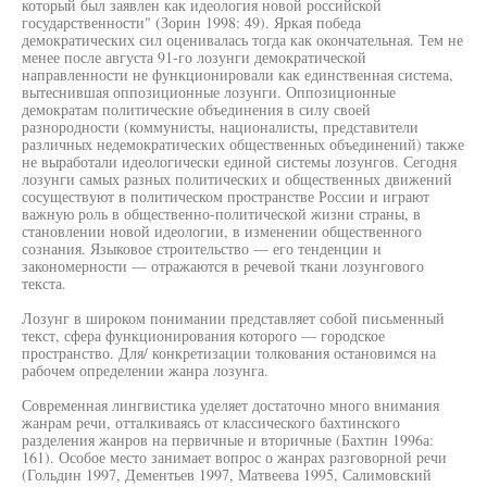
который был заявлен как идеология новой российской
государственности" (Зорин 1998: 49). Яркая победа
демократических сил оценивалась тогда как окончательная. Тем не
менее после августа 91-го лозунги демократической
направленности не функционировали как единственная система,
вытеснившая оппозиционные лозунги. Оппозиционные
демократам политические объединения в силу своей
разнородности (коммунисты, националисты, представители
различных недемократических общественных объединений) также
не выработали идеологически единой системы лозунгов. Сегодня
лозунги самых разных политических и общественных движений
сосуществуют в политическом пространстве России и играют
важную роль в общественно-политической жизни страны, в
становлении новой идеологии, в изменении общественного
сознания. Языковое строительство — его тенденции и
закономерности — отражаются в речевой ткани лозунгового
текста.
Лозунг в широком понимании представляет собой письменный
текст, сфера функционирования которого — городское
пространство. Для/ конкретизации толкования остановимся на
рабочем определении жанра лозунга.
Современная лингвистика уделяет достаточно много внимания
жанрам речи, отталкиваясь от классического бахтинского
разделения жанров на первичные и вторичные (Бахтин 1996а:
161). Особое место занимает вопрос о жанрах разговорной речи
(Гольдин 1997, Дементьев 1997, Матвеева 1995, Салимовский