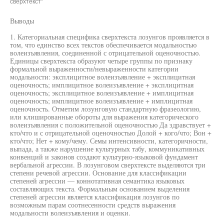
сверхтекст"
Выводы
1. Категориальная специфика сверхтекста лозунгов проявляется в
том, что единство всех текстов обеспечивается модальностью
волеизъявления, соединенной с отрицательной оценочностью.
Единицы сверхтекста образуют четыре группы по признаку
формальной выраженности/невыраженности категории
модальности: эксплицитное волеизъявление + эксплицитная
оценочность; имплицитное волеизъявление + эксплицитная
оценочность; эксплицитное волеизъявление + имплицитная
оценочность; имплицитное волеизъявление + имплицитная
оценочность. Отметим лозунговую стандартную фразеологию,
или клишированные обороты для выражения категорического
волеизъявления с положительной оценочностью Да здравствует +
кто/что и с отрицательной оценочностью Долой + кого/что; Вон +
кто/что; Нет + кому/чему. Семы интенсивности, категоричности,
выпада, а также нарушение культурных табу, коммуникативных
конвенций и законов создают культурно-языковой фундамент
вербальной агрессии. В лозунговом сверхтексте выделяются три
степени речевой агрессии. Основание для классификации
степеней агрессии — коннотативная семантика языковых
составляющих текста. Формальным основанием выделения
степеней агрессии является классификация лозунгов по
возможным парам соотнесенности средств выражения
модальности волеизъявления и оценки.