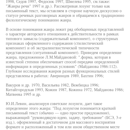
1998, Седов 1997, Федосюк 1997, Шмелева 1995, см.также:
"Жанры речи" 1997 и др.). Рассматривая лозунг только как
письменный текст, мы оставляем в стороне научную дискуссию о
статусе речевых разговорных жанров и обращаемся к традиционно
филологическому пониманию жанра.
В основе понимания жанра лежит ряд обобщенных представлений
о характере авторского отношения к действительности в рамках
типового замысла (содержательный компонент), о структурных
признаках оформленного содержания (стилистический
компонент) и об экстралингвистической типичности
представления (ситуативный компонент). Приведем определение
жанра, предложенное Л.М.Майдановой: ".форма, которая в
известной степени обеспечивает способ передачи определенной
информации в определенных условиях" (Майданова 1986:112).
Глубокие исследования жанров разных функциональных стилей
представлены в работах: Аверинцев 1989, Бахтин 1996;
Вакуров и др. 1970, Васильева 1982, Вежбицка 1996;
Китайгородская 1993, Кожин 1987, Кожина 1972, Майданова 1986;
Матвеева 1995 и др.
Ю.И.Левин, анализируя советские лозунги, дает такое
определение этого жанра: "Под лозунгом понимается краткий
письменный текст (обычно — одно простое предложение),
выражающий "руководящую идею, задачу, требование" (БСЭ, 3-е
изд.), оформленный в достаточном для массового восприятия
формате и расположенный в том или ином общественном месте