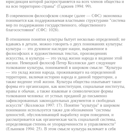
юрисдикция которой распространяется на всех членов общества и
на всю территорию страны" (Гаджиев 1994: 99).
В современном философском словаре (далее — СФС) экономика
понимается как поддерживаемая властными структурами "система
мер по поддержанию государственного, общественного
благосостояния" (СФС: 1028).
В отношении понятия культуры бытует несколько определений; не
вдаваясь в детали, можно говорить о двух пониманиях культуры:
культура — это духовное наследие нации, выраженное в
философских и художественных текстах, произведениях
искусства, и культура — это уклад жизни народа и видение этой
жизни. Немецкий философ Петер Козловски дает следующее
толкование культуры, понимаемой в широком смысле: "Культура
— это уклад жизни народа, проживающего на определенной
территории, включая историю народа и данной территории, а
также видение этой жизни. Культура общества охватывает такие
формы его организации, как конституция, социальные институты,
нравы и обычаи, а также языковые и символические формы
толкования человека: от устных преданий до письменно
зафиксированных законодательных документов и свободных
искусств" (Козловски 1997: 17). Понятие "культура" в широком
понимании используется также для обозначения "системы
ценностей, обусловливающей выработку норм поведения, и
рассматривается как органическая часть социальной системы,
определяющая степень ее упорядоченности и управляемости"
(Ельников 1994: 25). В этом смысле культура включает в себя