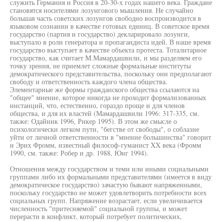
служить Германия и Россия в 20-30-х годах нашего века. Граждане
становятся носителями лозунгового мышления. Не случайно
большая часть советских лозунгов свободно воспроизводится в
языковом сознании в качестве готовых единиц. В советское время
государство (партия и государство) декларировало лозунги,
выступало в роли генератора и пропагандиста идей. В наше время
государство выступает в качестве объекта протеста. Тоталитарное
государство, как считает М.Мамардашвили, и мы разделяем его
точку зрения, не приемлет сложные формальные институты
демократического представительства, поскольку они предполагают
свободу и ответственность каждого члена общества.
Элементарные же формы гражданского общества ссылаются на
"общее" мнение, которое никогда не проходит формализованных
инстанций, что, естественно, гораздо проще и для членов
общества, и для их властей (Мамардашвили 1996: 317-335, см.
также: Одайник 1996, Рикер 1995). В этом же смысле о
психологически легком пути, "бегстве от свободы", о соблазне
уйти от личной ответственности в "мнение большинства" говорит
и Эрих Фромм, известный философ-гуманист XX века (Фромм
1990, см. также: Робер и др. 1988, Юнг 1994).
Отношения между государством и теми или иными социальными
группами либо их формальными представителями (имеется в виду
демократическое государство) зачастую бывают напряженными,
поскольку государство не может удовлетворить потребности всех
социальных групп. Напряжение возрастает, если увеличивается
численность "притесняемой" социальной группы, и может
перерасти в конфликт, который потребует политических,