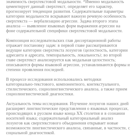
значимость сверхтекстовой модальности. ^Именно модальность
цементирует данный сверхтекст, определяет его характер,
прогнозирует тенденции развития. Содержательные параметры
категории модальности вскрывают важную речевую особенность
сверхтекста — вербализацию агрессии. Задача второго этапа
анализа — выявление языковых форм выражения агрессии на
фоне содержательной специфики сверхтекстовой модальности.
Композиция исследовательских глав диссертационной работы
отражает постановку задач: в первой главе рассматриваются
ведущие категории сверхтекста лозунгов (целостность, категории
адресанта и адресата, темпоральность, локальность); во второй
главе сверхтекст анализируется как модальная целостность;
описываются формы языковой агрессии, устанавливаются формы и
степени проявления последней.
В процессе исследования использовались методики
категориально-текстового, компонентного, контекстуального,
стилистического, социолингвистического анализа, а также прием
социолингвистической диагностики.
Актуальность темы исследования. Изучение лозунгов наших дней
расширяет лингвистические представления о языковых процессах,
происходящих в русском языке конца XX столетия и в сознании
носителей языка; содержательный категориальный анализ
лозунгов как сверхтекстового объединения открывает новые
возможности лингвистического анализа, связанные, в частности, с
социальной диагностикой.