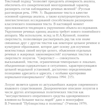
Текстовый подход "позволяет преодолеть атомарность анализа,
обеспечить его синкретический многоуровневый характер,
расширить состав наблюдаемых речевых явлений" (Русская
разговорная речь. 1996: 3). Выдвижение текста в качестве
основной единицы анализа, а также культуроцентричность
лингвистических исследований способствовали расширению
классического понимания текста. В настоящий момент
прослеживается тенденция к укрупнению объекта исследования.
Укрупнение речевых единиц анализа требует нового понятийного
аппарата. Мы используем, вслед за Н.А.Купиной, понятие
сверхтекста, позволяющее рассматривать ряд так или иначе
связанных друг с другом текстов как некоторое цельное речевое и
культурное образование, которое дает основу для изучения
межтекстовых связей внутри целого, объяснения отдельных
речевых и жанровых закономерностей! изучаемых текстов в
сверхтексте лозунгов. "Сверхтекст — совокупность
высказываний, текстов, ограниченная темпорально и локально,
объединенная содержательно и ситуативно, характеризующаяся
цельной модальной установкой, достаточно определенными
позициями адресанта и адресата, с особыми критериями
нормального/анормального" (Купина 1994: 215).
Лозунг является одним из актуальнейших жанров современного
языкового существования. Диахроническое описание лозунгов в
числе других агитационных политических текстов как
"могущественного оперативного средства одновременного
влияния на большие массы людей" дано в монографии
В.Ученовой "Публицистика и политика" (Ученова 1979).