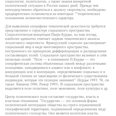
социологии, политологии, а также знания конкретной
политической ситуации в России наших дней. Прежде чем
непосредственно обратиться к анализу сверхтекста, необходимо
предварительно остановиться на некоторых ""теоретических
положениях нелингвистического характера.
Для выявления специфики тематической целостности требуется
представление о структуре социального пространства.
Социологическая концепция Пьера Бурдье, на наш взгляд,
наиболее адекватно отвечает задачам тематического анализа
лозунгового сверхтекста. Французский социолог рассматривает
социальный мир в виде многомерного пространства,
построенного по принципам дифференциации и распределения
составляющих полей. Социальное пространство включает в себя
несколько полей. "Поле — в понимании П.Бурдье — это
специфическая система объективных связей между различными
позициями, находящимися в альянсе или в конфликте, в
конкуренции или в кооперации, определяемыми социально и в
большой степени не зависящими от физического существования
индивидов, которые эти позиции занимают" (Бурдье 1993: 58, см.
также: Качанов 1996, Рикер 1995). В социальном пространстве
выделяются поле политики, поле экономики, поле культуры и др.
Центр политического поля составляет государство, власть и
властные отношения. "Государство — это основная форма
политической интеграции общества на строго ограниченной
географической территории, подчиненной определенному виду
политического господства. Оно является носителем власти,