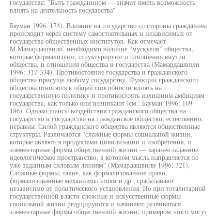
государства: "Быть гражданином — значит иметь возможность
влиять на деятельность государства"
Бауман 1996: 174). Влияние на государство со стороны гражданиеа
происходит через систему самостоятельных и независимых от
государства общественных институтов. Как отмечает
М.Мамардашвили, необходимо наличие "мускулов" общества,
которые формализуют, структурируют и отношения внутри
общества, и отношения общества и государства (Мамардашвили
1996: 317-334). Противостояние государства и гражданского
общества присуще любому государству. Функции гражданского
общества относятся к общей способности влиять на
государственную политику и противостоять излишним амбициям
государства, как только они возникают (см.: Бауман 1996: 169-
186). Однако шансы воздействия гражданского общества на
государство и государства на гражданское общество, естественно,
неравны. Силой гражданского общества являются общественные
структуры. Различаются "сложные формы социальной жизни,
которые являются продуктами цивилизации и изобретения, и
элементарные формы общественной жизни — заранее заданное
идеологическое пространство, в котором мысль направляется по
уже заданным силовым линиям" (Мамардашвили 1996: 321).
Сложные формы, такие, как формализованное право,
формализованные механизмы этики и др., срабатывают
независимо от политического установления. Но при тоталитарной
государственной власти сложные и искусственные формы
социальной жизни редуцируются и начинают развиваться
элементарные формы общественной жизни, примером этого могут