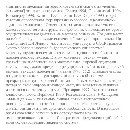
Лингвисты проявили интерес к лозунгам в связи с изучением
феномена'] тоталитарного языка (Геллер 1994, Гловиньский 1996,
Клемперер 1998, Купина 1995, Левин 1998, Серио 1993, и др.),
который способствует формированию особого, идеологически
заданного мышления. Известно, что именно язык выступает в
качестве основного инструмента идеологии, с помощью которого
осуществляется воздействие на массовое сознание. Лозунги несут
на себе большую часть идеологической нагрузки пропаганды. По
замечанию Ю.И.Левина, лозунговый универсум в СССР является
"частью более широкого "идеологического универсума",
конституируемого всем множеством находящихся в обращении
идеологических текстов. В этом контексте лозунги — как
кратчайшие и обращенные к максимально широкой аудитории
тексты — выражают предельно редуцированный и экзотерический
вариант текущей идеологии" (Левин 1998: 552). Стандартизация
лозунгового текста в унитарной политической системе
превращает лозунг в речевой штамп — "языковое клише, которое
потеряло свою информационную нагрузку вследствие излишне
частотного повторения в речи" (Прохоров 1997: 94; о языковых
клише см. также: Пермяков 1970, Рождественский 1970, Гудков
1999а и др.) — и тем самым лишает лозунг экспрессивной
новизны. Именно по этой причине в советское время лозунг как
агитационный жанр потерял свою злободневность. В настоящее
время советские лозунги в их совокупности можно
охарактеризовать как цельный сверхтекст, представляющий собой
единую, относительно закрытую систему.