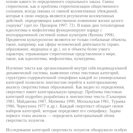
основе какого-то определенного социального заказа. Смена
стереотипов, как и проблема стереотипизации общественного
сознания, всегда связана со сменой коллективных убеждений,
которые в свою очередь являются результатом коллективных
действий, определяющих качественное изменение жизни целого
социума" (цит.по: Прохоров 1997: 72). В наши дни тоталитарные
идеологемы и мифологемы функционируют наряду с
неупорядоченной системой новых культурем (Купина 1998).
Предметом культурологии являются не только глобальные объекты,
такие, например, как сферы человеческой деятельности (право,
образование, медицина и др.), но и объекты более узкого
характера, отражающие стереотипные представления о мире,
такие, как идеологемы, мифологемы, культуремы.
Изучение текста как организованной внутри себя индивидуальной
динамической системы, выявление сетки текстовых категорий,
структурно-содержательной специфики каждой из универсальных
категорий позволило лингвистам перейти к категориальному
анализу сверхтекстовых образований. Как видно из определения,
сверхтекст имеет категориальную природу. Проблема текстовых
категорий подробно разработана в лингвистике текста (Гальперин
1981, Майданова 1987, Матвеева 1990, Москальская 1981, Тураева
1986, Чернухина 1977 и др.). Каждый сверхтекст обладает своим
набором категорий, которые определяют его специфику. Задача
первого этапа анализа — определить категориальный облик
сверхтекста лозунгов.
Исследование категорий сверхтекста лозунгов обнаружило особую