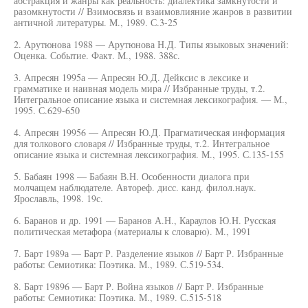
абстракция и жанры как реальность: диалектика замкнутости и
разомкнутости // Взимосвязь и взаимовлияние жанров в развитии
античной литературы. М., 1989. С.3-25
2. Арутюнова 1988 — Арутюнова Н.Д. Типы языковых значений:
Оценка. Событие. Факт. М., 1988. 388с.
3. Апресян 1995а — Апресян Ю.Д. Дейксис в лексике и
грамматике и наивная модель мира // Избранные труды, т.2.
Интегральное описание языка и системная лексикография. — М.,
1995. С.629-650
4. Апресян 19956 — Апресян Ю.Д. Прагматическая информация
для толкового словаря // Избранные труды, т.2. Интегральное
описание языка и системная лексикография. М., 1995. С.135-155
5. Бабаян 1998 — Бабаян В.Н. Особенности диалога при
молчащем наблюдателе. Автореф. дисс. канд. филол.наук.
Ярославль, 1998. 19с.
6. Баранов и др. 1991 — Баранов А.Н., Караулов Ю.Н. Русская
политическая метафора (материалы к словарю). М., 1991
7. Барт 1989а — Барт Р. Разделение языков // Барт Р. Избранные
работы: Семиотика: Поэтика. М., 1989. С.519-534.
8. Барт 19896 — Барт Р. Война языков // Барт Р. Избранные
работы: Семиотика: Поэтика. М., 1989. С.515-518