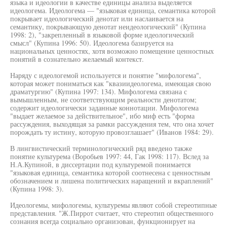
языка и идеологии в качестве единицы анализа выделяется
идеологема. Идеологема — "языковая единица, семантика которой
покрывает идеологический денотат или наслаивается на
семантику, покрывающую денотат неидеологический" (Купина
1998: 2), "закрепленный в языковой форме идеологический
смысл" (Купина 1996: 50). Идеологема базируется на
национальных ценностях, хотя возможно помещение ценностных
понятий в сознательно желаемый контекст.
Наряду с идеологемой используется и понятие "мифологема",
которая может пониматься как "квазиидеологема, имеющая свою
драматургию" (Купина 1997: 134). Мифологема связана с
вымышленным, не соответствующим реальности денотатом;
содержит идеологически заданные коннотации. Мифологема
"выдает желаемое за действительное", ибо миф есть "форма
рассуждения, выходящая за рамки рассуждения тем, что она хочет
порождать ту истину, которую провозглашает" (Иванов 1984: 29).
В лингвистический терминологический ряд введено также
понятие культурема (Воробьев 1997: 44, Гак 1998: 117). Вслед за
Н.А.Купиной, в диссертации под культуремой понимается
"языковая единица, семантика которой соотнесена с ценностным
обозначением и лишена политических наращений и вкраплений"
(Купина 1998: 3).
Идеологемы, мифологемы, культуремы являют собой стереотипные
представления. "Ж.Пиррот считает, что стереотип общественного
сознания всегда социально организован, функционирует на