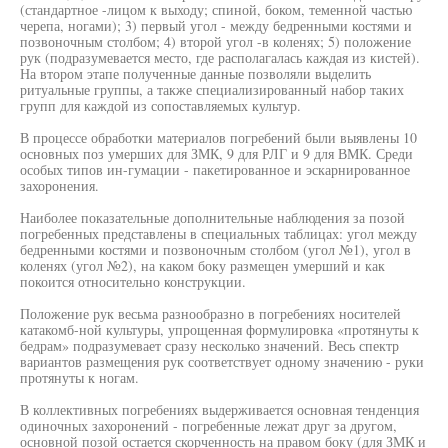
(стандартное -лицом к выходу; спиной, боком, теменной частью
черепа, ногами); 3) первый угол - между бедренными костями и
позвоночным столбом; 4) второй угол -в коленях; 5) положение
рук (подразумевается место, где располагалась каждая из кистей).
На втором этапе полученные данные позволяли выделить
ритуальные группы, а также специализированный набор таких
групп для каждой из сопоставляемых культур.
В процессе обработки материалов погребений были выявлены 10
основных поз умерших для ЗМК, 9 для РЛГ и 9 для ВМК. Среди
особых типов ин-гумации - пакетированное и эскарнированное
захоронения.
Наиболее показательные дополнительные наблюдения за позой
погребенных представлены в специальных таблицах: угол между
бедренными костями и позвоночным столбом (угол №1), угол в
коленях (угол №2), на каком боку размещен умерший и как
покоится относительно конструкции.
Положение рук весьма разнообразно в погребениях носителей
катакомб-ной культуры, упрощенная формулировка «протянуты к
бедрам» подразумевает сразу несколько значений. Весь спектр
вариантов размещения рук соответствует одному значению - руки
протянуты к ногам.
В коллективных погребениях выдерживается основная тенденция
одиночных захоронений - погребенные лежат друг за другом,
основной позой остается скорченность на правом боку (для ЗМК и