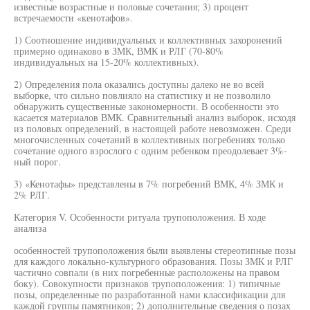
известные возрастные и половые сочетания; 3) процент
встречаемости «кенотафов».
1) Соотношение индивидуальных и коллективных захоронений
примерно одинаково в ЗМК, ВМК и РЛГ (70-80%
индивидуальных на 15-20% коллективных).
2) Определения пола оказались доступны далеко не во всей
выборке, что сильно повлияло на статистику и не позволило
обнаружить существенные закономерности. В особенности это
касается материалов ВМК. Сравнительный анализ выборок, исходя
из половых определений, в настоящей работе невозможен. Среди
многочисленных сочетаний в коллективных погребениях только
сочетание одного взрослого с одним ребенком преодолевает 3%-
ный порог.
3) «Кенотафы» представлены в 7% погребений ВМК, 4% ЗМК и
2% РЛГ.
Категория V. Особенности ритуала трупоположения. В ходе
анализа
особенностей трупоположения были выявлены стереотипные позы
для каждого локально-культурного образования. Позы ЗМК и РЛГ
частично совпали (в них погребенные расположены на правом
боку). Совокупности признаков трупоположения: 1) типичные
позы, определенные по разработанной нами классификации для
каждой группы памятников; 2) дополнительные сведения о позах