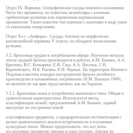
Отдел IX. Воронки. Специфические сосуды неясного назначения.
Часто без орнамента, но известны экземпляры с елочным
гребенчатым штампом или веревочным вертикальным
орнаментом. Также известен тип воронки с налепами в виде ушек
со сквозными отверстиями.
Отдел Х++. «Амфоры». Сосуды, близкие по морфологии
высокошейной керамике V отдела, но обладают несколькими
ручками.
3.2. Бронзовые орудия в погребальном обряде. Изучение металла
эпохи средней бронзы производится в работах A.M. Бианки, A.A.
Бритюка, B.C. Бочкарева, Е.И. Гака, A.A. Иессена, С.Н.
Кореневского, М.Б. Рысина, E.H. Черных. На территории Нижнего
Подонья известны находки инструментов бронзо-литейного
производства в катакомбных погребениях (Н.М. Власкин 1999),
но явление не так ярко представлено, как на Украине.
3.2.1. Бронзовые ножи в погребениях манычского типа. Общая и
сравнительная характеристика. Используется метод
классификации ножей, предложенный A.M. Бианки, задачей
выступает не построение новой
классификации предметов, а предварительная систематизация с
целью сравнительного анализа встречаемости в изучаемых
культурных типах. Можно предположить, что все типы
исследуемых предметов связаны в одну систему, близки по