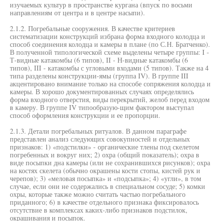
изучаемых культур в пространстве кургана (впуск по восьми
направлениям от центра и в центре насыпи).
2.1.2. Погребальные сооружения. В качестве критериев
систематизации конструкций избрана форма входного колодца и
способ соединения колодца и камеры в плане (по С.Н. Братченко).
В полученной типологической схеме выделены четыре группы: I -
Т-видные катакомбы (6 типов), II - Н-видные катакомбы (6
типов), III - катакомбы с угловыми входами (5 типов). Также на 4
типа разделены конструкции-ямы (группа IV). В группе III
акцентировано внимание только на способе сопряжения колодца и
камеры. В хорошо документированных случаях определялись
форма входного отверстия, виды перекрытий, желоб перед входом
в камеру. В группе IV типообразую-щим фактором выступал
способ оформления конструкции и ее пропорции.
2.1.3. Детали погребальных ритуалов. В данном параграфе
представлен анализ следующих совокупностей и отдельных
признаков: 1) «подстилки» - органические тлены под скелетом
погребенных и вокруг них; 2) охра (общий показатель); охра в
виде посыпки дна камеры (или не сохранившихся рисунков); охра
на костях скелета (обычно окрашены кости стопы, кистей рук и
черепов); 3) «меловая посыпка» и «подсыпка»; 4) «угли», в том
случае, если они не содержались в специальном сосуде; 5) комки
охры, которые также можно считать частью погребального
приданного; 6) в качестве отдельного признака фиксировалось
отсутствие в комплексах каких-либо признаков подстилок,
окрашивания и посыпок.