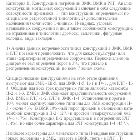
Категория II. Конструкции погребений ЗМК, ВМК и РЛГ. Анализ
конструкций могильных сооружений включает в себя следующие
совокупности признаков: 1) тип конструкции, определяемый по
специально разработанной типологии; 2) дополнительные
наблюдения (количество Т-видных, Н-видных, угловых
катакомбных сооружений и ям, а также особенности конструкции,
не отраженные в типологии: дромосы, заплечики, фигурные
колодцы, виды закладов).
1) Анализ данных встречаемости типов конструкций в ЗМК, ВМК
и РЛГ позволил предположить, что для каждой культуры (или
этапа) характерны определенные сооружения. Первоначально на
диаграмме был определен порог в 3%, что привело к
распределению конструкций по всем 7 зонам схемы.
Специфическими конструкциями на этом этапе сравнения
выступают для ЗМК - Ш-5, для ВМК -1-5, II-1 и IV-1, для РЛГ - II-
4. Общими для всех трех культурных типов являются катакомбы
II-2 и 1-3. ВМК и ЗМК сближает представительность сооружения
II-3, ВМК и РЛГ -1-2, РЛГ и ЗМК -1-4. Установление порога в
10% меняет картину: наиболее типичны для ЗМК конструкции II-
3 - около 43%. В ВМК 10%-ный порог пройден в отношении ката-
комбной конструкции II-2 (12%) и простой четырехугольной ямы
1V-1 (17%). Конструкция II-2 представлена и в погребениях РЛГ
(14%), но еще более характерна для РЛГ конструкция 1-4 (45%).
Наиболее характерны для манычского типа Н-видные конструкции
(около половины - в ЗМК, четверть в ВМК, треть - в РЛГ). Т-