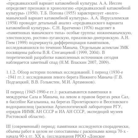
«предкавказский вариант катакомбной культуры. A.A. Иессен
определяет признаки и хронологию «предкавказской катакомбной
культуры» (1950). Т.Б. Попова (1955) характеризует «волго-
манычский вариант катакомбной культуры». A.A. Иерусалимская
(1958) проводит детальный анализ «предкавказского варианта
катакомбной культуры». С.Н. Братченко (1976) выделяет в
«памятниках манычского типа» особые группы: нижнеманычскую,
элистинскую, ростово-луганскую, приазовско-днепровскую. А.Н.
Геем (1999) подчеркнута дифференциация памятников,
исследовавшихся по течению Маныча. Отдельным аспектам ЗМК
посвящены работы В.Я. Стеганцевой (1999, 2004). В
теоретической разработке накопленных источников сегодня
наблюдается заметный спад (Н.М. Власкин 2007, 2009).
1.1.2. Обзор истории полевых исследований. I период (1930-е
-1941 гг.): исследования левого берега Нижнего Маныча (Г.В.
Подгаецкий, В.В. Гольмстен, М.И. Артамонов).
II период (1945-1990-е гг.): раскапываются памятники в
междуречье Сала и Маныча, на левом и правом берегах реки Сал,
в бассейне Кагальника, на берегах Пролетарского и Веселовского
водохранилищ (раскопки Археологической лаборатории РГУ,
отрядов ИИМК АН СССР и ИА АН СССР, экспедиций музеев
Ростовской области).
III (современный) период: памятники исследуются спорадически,
объемы работ в целом не сопоставимы с раскопками конца 70-х -
начала 90-х гг. XX в. (исследования РРОО «Донское