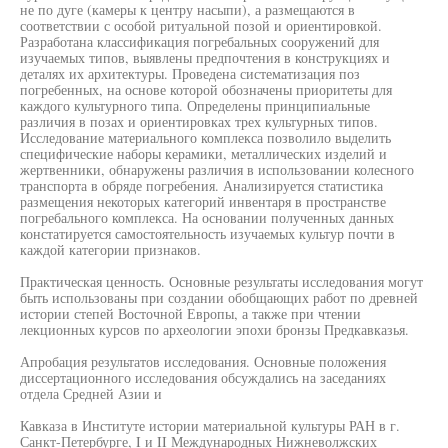
не по дуге (камеры к центру насыпи), а размещаются в
соответствии с особой ритуальной позой и ориентировкой.
Разработана классификация погребальных сооружений для
изучаемых типов, выявлены предпочтения в конструкциях и
деталях их архитектуры. Проведена систематизация поз
погребенных, на основе которой обозначены приоритеты для
каждого культурного типа. Определены принципиальные
различия в позах и ориентировках трех культурных типов.
Исследование материального комплекса позволило выделить
специфические наборы керамики, металлических изделий и
жертвенники, обнаружены различия в использовании колесного
транспорта в обряде погребения. Анализируется статистика
размещения некоторых категорий инвентаря в пространстве
погребального комплекса. На основании полученных данных
констатируется самостоятельность изучаемых культур почти в
каждой категории признаков.
Практическая ценность. Основные результаты исследования могут
быть использованы при создании обобщающих работ по древней
истории степей Восточной Европы, а также при чтении
лекционных курсов по археологии эпохи бронзы Предкавказья.
Апробация результатов исследования. Основные положения
диссертационного исследования обсуждались на заседаниях
отдела Средней Азии и
Кавказа в Институте истории материальной культуры РАН в г.
Санкт-Петербурге, I и II Международных Нижневолжских