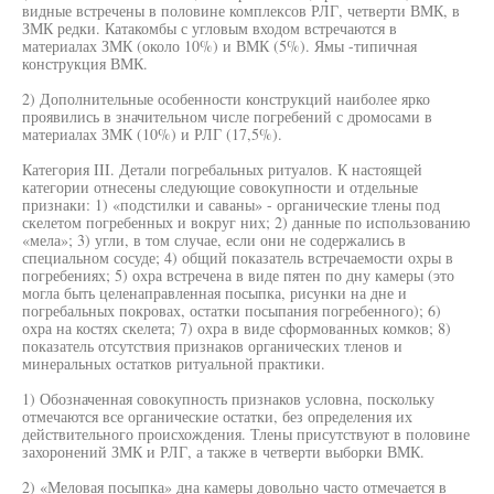
видные встречены в половине комплексов РЛГ, четверти ВМК, в
ЗМК редки. Катакомбы с угловым входом встречаются в
материалах ЗМК (около 10%) и ВМК (5%). Ямы -типичная
конструкция ВМК.
2) Дополнительные особенности конструкций наиболее ярко
проявились в значительном числе погребений с дромосами в
материалах ЗМК (10%) и РЛГ (17,5%).
Категория III. Детали погребальных ритуалов. К настоящей
категории отнесены следующие совокупности и отдельные
признаки: 1) «подстилки и саваны» - органические тлены под
скелетом погребенных и вокруг них; 2) данные по использованию
«мела»; 3) угли, в том случае, если они не содержались в
специальном сосуде; 4) общий показатель встречаемости охры в
погребениях; 5) охра встречена в виде пятен по дну камеры (это
могла быть целенаправленная посыпка, рисунки на дне и
погребальных покровах, остатки посыпания погребенного); 6)
охра на костях скелета; 7) охра в виде сформованных комков; 8)
показатель отсутствия признаков органических тленов и
минеральных остатков ритуальной практики.
1) Обозначенная совокупность признаков условна, поскольку
отмечаются все органические остатки, без определения их
действительного происхождения. Тлены присутствуют в половине
захоронений ЗМК и РЛГ, а также в четверти выборки ВМК.
2) «Меловая посыпка» дна камеры довольно часто отмечается в