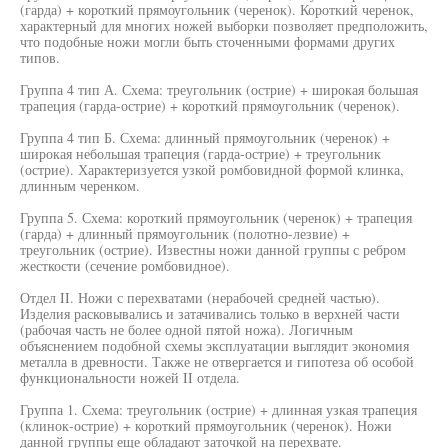
(гарда) + короткий прямоугольник (черенок). Короткий черенок,
характерный для многих ножей выборки позволяет предположить,
что подобные ножи могли быть сточенными формами других
типов.
Группа 4 тип А. Схема: треугольник (острие) + широкая большая
трапеция (гарда-острие) + короткий прямоугольник (черенок).
Группа 4 тип Б. Схема: длинный прямоугольник (черенок) +
широкая небольшая трапеция (гарда-острие) + треугольник
(острие). Характеризуется узкой ромбовидной формой клинка,
длинным черенком.
Группа 5. Схема: короткий прямоугольник (черенок) + трапеция
(гарда) + длинный прямоугольник (полотно-лезвие) +
треугольник (острие). Известны ножи данной группы с ребром
жесткости (сечение ромбовидное).
Отдел II. Ножи с перехватами (нерабочей средней частью).
Изделия расковывались и затачивались только в верхней части
(рабочая часть не более одной пятой ножа). Логичным
объяснением подобной схемы эксплуатации выглядит экономия
металла в древности. Также не отвергается и гипотеза об особой
функциональности ножей II отдела.
Группа 1. Схема: треугольник (острие) + длинная узкая трапеция
(клинок-острие) + короткий прямоугольник (черенок). Ножи
данной группы еще обладают заточкой на перехвате.