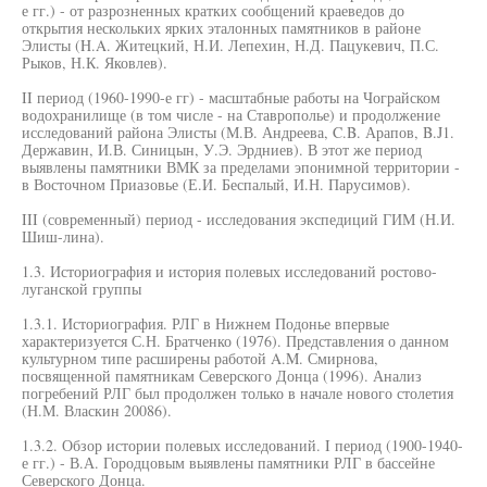
е гг.) - от разрозненных кратких сообщений краеведов до
открытия нескольких ярких эталонных памятников в районе
Элисты (H.A. Житецкий, Н.И. Лепехин, Н.Д. Пацукевич, П.С.
Рыков, Н.К. Яковлев).
II период (1960-1990-е гг) - масштабные работы на Чограйском
водохранилище (в том числе - на Ставрополье) и продолжение
исследований района Элисты (М.В. Андреева, C.B. Арапов, B.J1.
Державин, И.В. Синицын, У.Э. Эрдниев). В этот же период
выявлены памятники ВМК за пределами эпонимной территории -
в Восточном Приазовье (Е.И. Беспалый, И.Н. Парусимов).
III (современный) период - исследования экспедиций ГИМ (Н.И.
Шиш-лина).
1.3. Историография и история полевых исследований ростово-
луганской группы
1.3.1. Историография. РЛГ в Нижнем Подонье впервые
характеризуется С.Н. Братченко (1976). Представления о данном
культурном типе расширены работой A.M. Смирнова,
посвященной памятникам Северского Донца (1996). Анализ
погребений РЛГ был продолжен только в начале нового столетия
(Н.М. Власкин 20086).
1.3.2. Обзор истории полевых исследований. I период (1900-1940-
е гг.) - В.А. Городцовым выявлены памятники РЛГ в бассейне
Северского Донца.