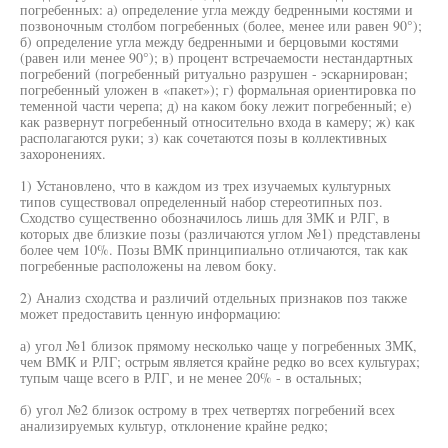
погребенных: а) определение угла между бедренными костями и
позвоночным столбом погребенных (более, менее или равен 90°);
б) определение угла между бедренными и берцовыми костями
(равен или менее 90°); в) процент встречаемости нестандартных
погребений (погребенный ритуально разрушен - эскарнирован;
погребенный уложен в «пакет»); г) формальная ориентировка по
теменной части черепа; д) на каком боку лежит погребенный; е)
как развернут погребенный относительно входа в камеру; ж) как
располагаются руки; з) как сочетаются позы в коллективных
захоронениях.
1) Установлено, что в каждом из трех изучаемых культурных
типов существовал определенный набор стереотипных поз.
Сходство существенно обозначилось лишь для ЗМК и РЛГ, в
которых две близкие позы (различаются углом №1) представлены
более чем 10%. Позы ВМК принципиально отличаются, так как
погребенные расположены на левом боку.
2) Анализ сходства и различий отдельных признаков поз также
может предоставить ценную информацию:
а) угол №1 близок прямому несколько чаще у погребенных ЗМК,
чем ВМК и РЛГ; острым является крайне редко во всех культурах;
тупым чаще всего в РЛГ, и не менее 20% - в остальных;
б) угол №2 близок острому в трех четвертях погребений всех
анализируемых культур, отклонение крайне редко;