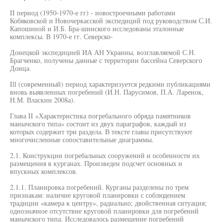
II период (1950-1970-е гг) - новостроечными работами
Кобяковской и Новочеркасской экспедиций под руководством С.И.
Капошиной и И.Б. Бра-шинского исследованы эталонные
комплексы. В 1970-е гг. Северско-
Донецкой экспедицией ИА АН Украины, возглавляемой С.Н.
Брагченко, получены данные с территории бассейна Северского
Донца.
Ill (современный) период характеризуется редкими публикациями
вновь выявленных погребений (И.Н. Парусимов, П.А. Ларенок,
Н.М. Власкин 2008а).
Глава II «Характеристика погребального обряда памятников
манычского типа» состоит из двух параграфов, каждый из
которых содержит три раздела. В тексте главы присутствуют
многочисленные сопоставительные диаграммы.
2.1. Конструкции погребальных сооружений и особенности их
размещения в курганах. Произведен подсчет основных и
впускных комплексов.
2.1.1. Планировка погребеннй. Курганы разделены по трем
признакам: наличие круговой планировки с соблюдением
традиции «камера к центру», радиально; двойственная ситуация;
однозначное отсутствие круговой планировки для погребений
манычского типа. Исследовалось размещение погребений