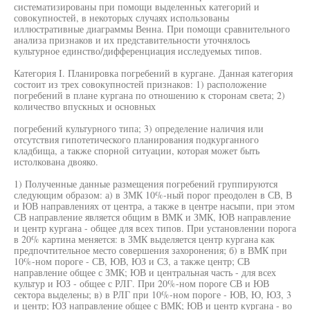
систематизированы при помощи выделенных категорий и
совокупностей, в некоторых случаях использованы
иллюстративные диаграммы Венна. При помощи сравнительного
анализа признаков и их представительности уточнялось
культурное единство/дифференциация исследуемых типов.
Категория I. Планировка погребений в кургане. Данная категория
состоит из трех совокупностей признаков: 1) расположение
погребений в плане кургана по отношению к сторонам света; 2)
количество впускных и основных
погребений культурного типа; 3) определение наличия или
отсутствия гипотетического планирования подкурганного
кладбища, а также спорной ситуации, которая может быть
истолкована двояко.
1) Полученные данные размещения погребений группируются
следующим образом: а) в ЗМК 10%-ный порог преодолен в СВ, В
и ЮВ направлениях от центра, а также в центре насыпи, при этом
СВ направление является общим в ВМК и ЗМК, ЮВ направление
и центр кургана - общее для всех типов. При установлении порога
в 20% картина меняется: в ЗМК выделяется центр кургана как
предпочтительное место совершения захоронения; б) в ВМК при
10%-ном пороге - СВ, ЮВ, ЮЗ и СЗ, а также центр; СВ
направление общее с ЗМК; ЮВ и центральная часть - для всех
культур и ЮЗ - общее с РЛГ. При 20%-ном пороге СВ и ЮВ
сектора выделены; в) в РЛГ при 10%-ном пороге - ЮВ, Ю, ЮЗ, 3
и центр; ЮЗ направление общее с ВМК; ЮВ и центр кургана - во