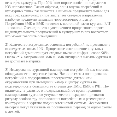
всех трех культурах. При 20%-ном пороге особенно выделяется
ЮЗ направление. Таким образом, зоны впуска погребений в
культурных типах различаются. Наименее предпочтительным для
всех трех культурных типов выступает северное направление,
наиболее предпочтительными -юго-восточное и центр.
Погребения ЗМК и ВМК тяготеют к восточной части кургана, РЛГ
- к южной. Очевидно, что с увеличением процентного порога
индивидуальность предпочтений в культурных типах возрастает,
что может говорить о тенденции.
2) Количество встреченных основных погребений не превышает в
исследуемых типах 10%. Процентное соотношение впускных
погребений демонстрирует сходные высокие цифры - около 90%.
Около 25% захоронений ЗМК и ВМК впущено в насыпь кургана и
не достигает материка.
3) Исследование курганной планировки погребений как системы
обнаруживает интересные факты. Наличие схемы планирования
погребений в подкурганном пространстве дугами или
окружностями при выведении камер к центру кургана не
подтвердилось в большинстве случаев для ЗМК, ВМК и РЛГ. По-
видимому, в развитое и позднекатакомбное время традиция
планирования курганов уступает место в иерархии признаков
ритуалу особого тру-поположения погребенных и размещение
конструкции в кургане подчиняется новой системе. Исключения
выборки могут указывать на постепенный переход от одной схемы
к другой.