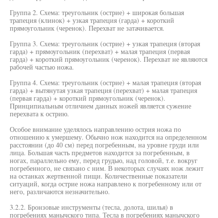
Группа 2. Схема: треугольник (острие) + широкая большая
трапеция (клинок) + узкая трапеция (гарда) + короткий
прямоугольник (черенок). Перехват не затачивается.
Группа 3. Схема: треугольник (острие) + узкая трапеция (вторая
гарда) + прямоугольник (перехват) + малая трапеция (первая
гарда) + короткий прямоугольник (черенок). Перехват не являются
рабочей частью ножа.
Группа 4. Схема: треугольник (острие) + малая трапеция (вторая
гарда) + вытянутая узкая трапеция (перехват) + малая трапеция
(первая гарда) + короткий прямоугольник (черенок).
Принципиальным отличием данных ножей является сужение
перехвата к острию.
Особое внимание уделялось направлению острия ножа по
отношению к умершему. Обычно нож находится на определенном
расстоянии (до 40 см) перед погребенным, на уровне груди или
лица. Большая часть предметов находится за погребенным, в
ногах, параллельно ему, перед грудью, над головой, т.е. вокруг
погребенного, не связано с ним. В некоторых случаях нож лежит
на останках жертвенной пищи. Количественные показатели
ситуаций, когда острие ножа направлено к погребенному или от
него, различаются незначительно.
3.2.2. Бронзовые инструменты (тесла, долота, шилья) в
погребениях манычского типа. Тесла в погребениях манычского