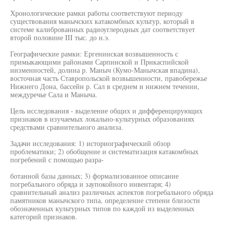
Хронологические рамки работы соответствуют периоду
существования манычских катакомбных культур, который в
системе калиброванных радиоуглеродных дат соответствует
второй половине III тыс. до н.э.
Географические рамки: Ергенинская возвышенность с
примыкающими районами Сарпинской и Прикаспийской
низменностей, долина р. Маныч (Кумо-Манычская впадина),
восточная часть Ставропольской возвышенности, правобережье
Нижнего Дона, бассейн р. Сал в среднем и нижнем течении,
междуречье Сала и Маныча.
Цель исследования - выделение общих и дифференцирующих
признаков в изучаемых локально-культурных образованиях
средствами сравнительного анализа.
Задачи исследования: 1) историографический обзор
проблематики; 2) обобщение и систематизация катакомбных
погребений с помощью разра-
ботанной базы данных; 3) формализованное описание
погребального обряда и заупокойного инвентаря; 4)
сравнительный анализ различных аспектов погребального обряда
памятников манычского типа, определение степени близости
обозначенных культурных типов по каждой из выделенных
категорий признаков.