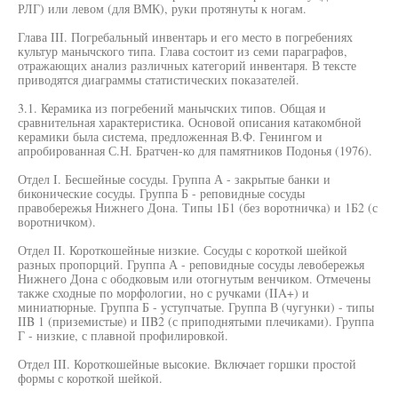
РЛГ) или левом (для ВМК), руки протянуты к ногам.
Глава III. Погребальный инвентарь и его место в погребениях
культур манычского типа. Глава состоит из семи параграфов,
отражающих анализ различных категорий инвентаря. В тексте
приводятся диаграммы статистических показателей.
3.1. Керамика из погребений манычских типов. Общая и
сравнительная характеристика. Основой описания катакомбной
керамики была система, предложенная В.Ф. Генингом и
апробированная С.Н. Братчен-ко для памятников Подонья (1976).
Отдел I. Бесшейные сосуды. Группа А - закрытые банки и
биконические сосуды. Группа Б - реповидные сосуды
правобережья Нижнего Дона. Типы 1Б1 (без воротничка) и 1Б2 (с
воротничком).
Отдел II. Короткошейные низкие. Сосуды с короткой шейкой
разных пропорций. Группа А - реповидные сосуды левобережья
Нижнего Дона с ободковым или отогнутым венчиком. Отмечены
также сходные по морфологии, но с ручками (IIA+) и
миниатюрные. Группа Б - уступчатые. Группа В (чугунки) - типы
IIB 1 (приземистые) и IIB2 (с приподнятыми плечиками). Группа
Г - низкие, с плавной профилировкой.
Отдел III. Короткошейные высокие. Включает горшки простой
формы с короткой шейкой.