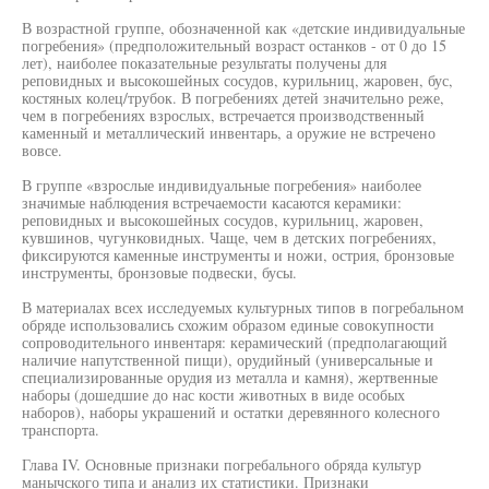
В возрастной группе, обозначенной как «детские индивидуальные
погребения» (предположительный возраст останков - от 0 до 15
лет), наиболее показательные результаты получены для
реповидных и высокошейных сосудов, курильниц, жаровен, бус,
костяных колец/трубок. В погребениях детей значительно реже,
чем в погребениях взрослых, встречается производственный
каменный и металлический инвентарь, а оружие не встречено
вовсе.
В группе «взрослые индивидуальные погребения» наиболее
значимые наблюдения встречаемости касаются керамики:
реповидных и высокошейных сосудов, курильниц, жаровен,
кувшинов, чугунковидных. Чаще, чем в детских погребениях,
фиксируются каменные инструменты и ножи, острия, бронзовые
инструменты, бронзовые подвески, бусы.
В материалах всех исследуемых культурных типов в погребальном
обряде использовались схожим образом единые совокупности
сопроводительного инвентаря: керамический (предполагающий
наличие напутственной пищи), орудийный (универсальные и
специализированные орудия из металла и камня), жертвенные
наборы (дошедшие до нас кости животных в виде особых
наборов), наборы украшений и остатки деревянного колесного
транспорта.
Глава IV. Основные признаки погребального обряда культур
манычского типа и анализ их статистики. Признаки