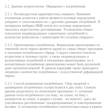
2.2. Данные антропологии. Обращение с погребенным
2.2.1. Половозрастная характеристика умерших. Наименее
изученным аспектом в работе являются половые определения
умерших и сопоставление их с другими данными погребений. В
материалах выборки ВМК почти все половые определения
оказались недостаточно достоверными. Установлены общие
показатели индивидуальных (одиночных) погребений и
количество комплексов с инвентарем без остатков умершего.
2.2.2. Ориентировка погребенных. Формальная ориентировка по
теменной части черепа является одним из самых общих признаков
в описании погребального обряда. Следует отметить близость
возрастных и половых групп, а также индивидуальных и
коллективных погребений в отношении ориентировки, но в
коллективных погребениях ориентировка может быть различной,
даже противоположной. В данном параграфе также приводятся
сведения о количестве погребенных с искусственной деформацией
черепа.
2.2.3. Способ размещения погребенных. Сбор сведений о
размещении погребенных осуществлялся в два этапа. Сначала
данные разделялись по нескольким признакам: 1) основные
данные позы погребенного (на боку, на спине, на боку с
разворотом на спину, в редких случаях - на животе), здесь же
учитывались расчлененные (эскарнированные) и пакетированные
костяки; 2) положение погребенного относительно входа в камеру