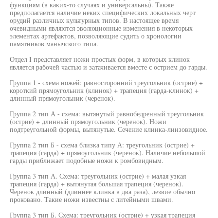
функциям (в каких-то случаях и универсальны). Также
предполагается наличие неких специфических локальных черт
орудий различных культурных типов. В настоящее время
очевидными являются эволюционные изменения в некоторых
элементах артефактов, позволяющие судить о хронологии
памятников манычского типа.
Отдел I представляет ножи простых форм, в которых клинок
является рабочей частью и затачивается вместе с острием до гарды.
Группа 1 - схема ножей: равносторонний треугольник (острие) +
короткий прямоугольник (клинок) + трапеция (гарда-клинок) +
длинный прямоугольник (черенок).
Группа 2 тип А - схема: вытянутый равнобедренный треугольник
(острие) + длинный прямоугольник (черенок). Ножи
подтреугольной формы, вытянутые. Сечение клинка-линзовидное.
Группа 2 тип Б - схема близка типу А: треугольник (острие) +
трапеция (гарда) + прямоугольник (черенок). Наличие небольшой
гарды приближает подобные ножи к ромбовидным.
Группа 3 тип А. Схема: треугольник (острие) + малая узкая
трапеция (гарда) + вытянутая большая трапеция (черенок).
Черенок длинный (длиннее клинка в два раза), лезвие обычно
проковано. Такие ножи известны с литейными швами.
Группа 3 тип Б. Схема: треугольник (острие) + узкая трапеция