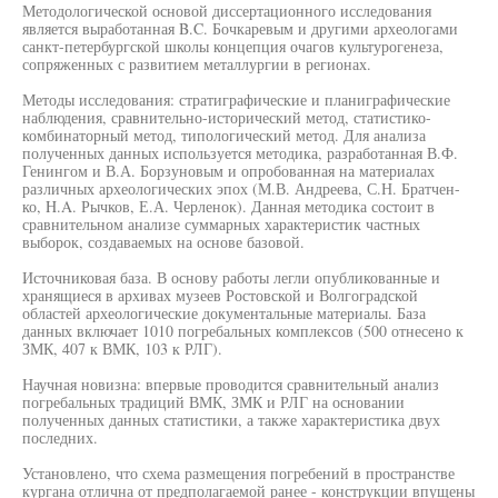
Методологической основой диссертационного исследования
является выработанная B.C. Бочкаревым и другими археологами
санкт-петербургской школы концепция очагов культурогенеза,
сопряженных с развитием металлургии в регионах.
Методы исследования: стратиграфические и планиграфические
наблюдения, сравнительно-исторический метод, статистико-
комбинаторный метод, типологический метод. Для анализа
полученных данных используется методика, разработанная В.Ф.
Генингом и В.А. Борзуновым и опробованная на материалах
различных археологических эпох (М.В. Андреева, С.Н. Братчен-
ко, H.A. Рычков, Е.А. Черленок). Данная методика состоит в
сравнительном анализе суммарных характеристик частных
выборок, создаваемых на основе базовой.
Источниковая база. В основу работы легли опубликованные и
хранящиеся в архивах музеев Ростовской и Волгоградской
областей археологические документальные материалы. База
данных включает 1010 погребальных комплексов (500 отнесено к
ЗМК, 407 к ВМК, 103 к РЛГ).
Научная новизна: впервые проводится сравнительный анализ
погребальных традиций ВМК, ЗМК и РЛГ на основании
полученных данных статистики, а также характеристика двух
последних.
Установлено, что схема размещения погребений в пространстве
кургана отлична от предполагаемой ранее - конструкции впущены