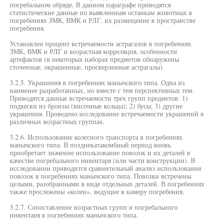
погребальном обряде. В данном параграфе приводятся
статистические данные по выявленным останкам животных в
погребениях ЗМК, ВМК и РЛГ, их размещение в пространстве
погребения.
Установлен процент встречаемости астрагалов в погребениях
ЗМК, ВМК и РЛГ и возрастная корреляция, особенности
артефактов (в некоторых наборах предметов обнаружены
сточенные, окрашенные, просверленные астрагалы).
3.2.5. Украшения в погребениях манычского типа. Одна из
наименее разработанных, но вместе с тем перспективных тем.
Приводятся данные встречаемости трех групп предметов: 1)
подвески из бронзы (височные кольца); 2) бусы; 3) другие
украшения. Проведено исследование встречаемости украшений в
различных возрастных группах.
3.2.6. Использование колесного транспорта в погребениях
манычского типа. В позднекатакомбный период вновь
приобретает значение использование повозок и их деталей в
качестве погребального инвентаря (или части конструкции). В
исследовании приводится сравнительный анализ использования
повозок в погребениях манычского типа. Повозки встречены
целыми, разобранными в виде отдельных деталей. В погребениях
также прослежены «колеи», ведущие в камеру погребения.
3.2.7. Сопоставление возрастных групп и погребального
инвентаря в погребениях манычского типа.