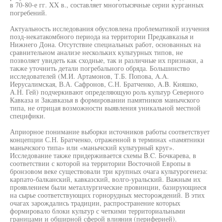
в 70-80-е гг. XX в., составляет многотысячные серии курганных
погребений.
Актуальность исследования обусловлена проблематикой изучения
позд-некатакомбного периода на территории Предкавказья и
Нижнего Дона. Отсутствие специальных работ, основанных на
сравнительном анализе нескольких культурных типов, не
позволяет увидеть как сходные, так и различные их признаки, а
также уточнить детали погребального обряда. Большинство
исследователей (М.И. Артамонов, Т.Б. Попова, A.A.
Иерусалимская, В.А. Сафронов, С.Н. Братченко, A.B. Кияшко,
А.Н. Гей) подчеркивают определяющую роль культур Северного
Кавказа и Закавказья в формировании памятников манычского
типа, не отрицая возможности выявления уникальной местной
специфики.
Априорное понимание выборки источников работы соответствует
концепции С.Н. Братченко, отраженной в терминах «памятники
манычского типа» или «манычский культурный круг».
Исследование также придерживается схемы B.C. Бочкарева, в
соответствии с которой на территории Восточной Европы в
бронзовом веке существовали три крупных очага культурогенеза:
карпато-балканский, кавказский, волго-уральский. Важным их
проявлением были металлургические провинции, базирующиеся
на сырье соответствующих горнорудных месторождений. В этих
очагах зарождались традиции, распространение которых
формировало блоки культур с четкими территориальными
границами и обширной сферой влияния (периферией).