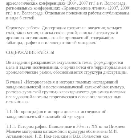
археологических конференциях (2004, 2007 гг.) в г. Волгограде,
региональных конференциях «Краеведческие чтения» (2007, 2009
гг.) в г. Волгограде. Отдельные положения работы опубликованы
в виде б статей.
Структура работы. Диссертация состоит из введения, четырех
глав, заключения, списка сокращений, списка литературы и
архивных источников, а также приложений, содержащих
таблицы, графики и иллюстративный материал.
СОДЕРЖАНИЕ РАБОТЫ
Во введении раскрывается актуальность темы, формулируются
цель и задачи исследования, очерчиваются его территориальные и
хронологические рамки, обосновывается структура диссертации.
В главе I «Историография и история полевых исследований
западноманычской и восточноманычской катакомбных культур,
ростово-луганской группы» характеризуется динамика полевых
исследований и этапы теоретического освоения накопленных
источников.
1.1. Историография и история полевых исследований
западноманычской катакомбной культуры
1.1.1. Историография. Выявленные в 30-е гг. XX в. на Нижнем
Маныче материалы катакомбной культуры обозначены М.И.
Артамоновым, Г.В. Под-гаецким и В.В. Гольмстен как