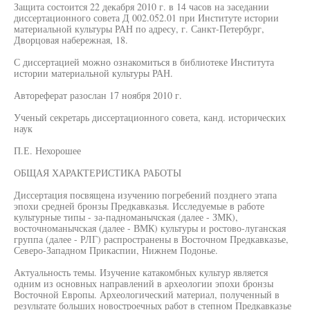
Защита состоится 22 декабря 2010 г. в 14 часов на заседании
диссертационного совета Д 002.052.01 при Институте истории
материальной культуры РАН по адресу, г. Санкт-Петербург,
Дворцовая набережная, 18.
С диссертацией можно ознакомиться в библиотеке Института
истории материальной культуры РАН.
Автореферат разослан 17 ноября 2010 г.
Ученый секретарь диссертационного совета, канд. исторических
наук
П.Е. Нехорошее
ОБЩАЯ ХАРАКТЕРИСТИКА РАБОТЫ
Диссертация посвящена изучению погребений позднего этапа
эпохи средней бронзы Предкавказья. Исследуемые в работе
культурные типы - за-падноманычская (далее - ЗМК),
восточноманычская (далее - ВМК) культуры и ростово-луганская
группа (далее - РЛГ) распространены в Восточном Предкавказье,
Северо-Западном Прикаспии, Нижнем Подонье.
Актуальность темы. Изучение катакомбных культур является
одним из основных направлений в археологии эпохи бронзы
Восточной Европы. Археологический материал, полученный в
результате больших новостроечных работ в степном Предкавказье