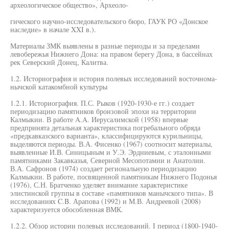
археологическое общество», Археоло-
гического научно-исследовательского бюро, ГАУК РО «Донское
наследие» в начале XXI в.).
Материалы ЗМК выявлены в разные периоды и за пределами
левобережья Нижнего Дона: на правом берегу Дона, в бассейнах
рек Северский Донец, Калитва.
1.2. Историография и история полевых исследований восточнома-
нычской катакомбной культуры
1.2.1. Историография. П.С. Рыков (1920-1930-е гг.) создает
периодизацию памятников бронзовой эпохи на территории
Калмыкии. В работе A.A. Иерусалимской (1958) впервые
предпринята детальная характеристика погребального обряда
«предкавказского варианта», классифицируются курильницы,
выделяются периоды. В.А. Фисенко (1967) соотносит материалы,
выявленные И.В. Синицыным и У.Э. Эрдниевым, с эталонными
памятниками Закавказья, Северной Месопотамии и Анатолии.
В.А. Сафронов (1974) создает региональную периодизацию
Калмыкии. В работе, посвященной памятникам Нижнего Подонья
(1976), С.Н. Братченко уделяет внимание характеристике
элистинской группы в составе «памятников манычского типа». В
исследованиях C.B. Арапова (1992) и М.В. Андреевой (2008)
характеризуется обособленная ВМК.
1.2.2. Обзор истории полевых исследований. I период (1800-1940-