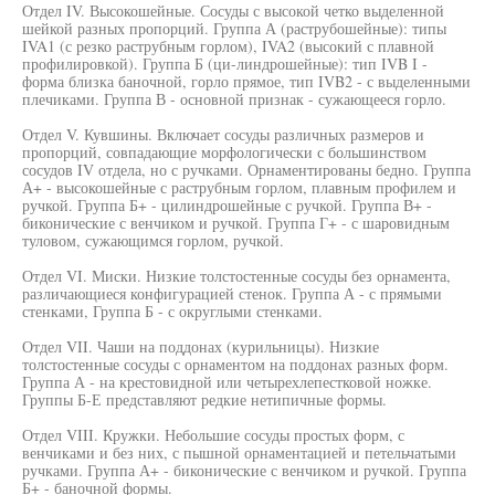
Отдел IV. Высокошейные. Сосуды с высокой четко выделенной
шейкой разных пропорций. Группа А (раструбошейные): типы
IVA1 (с резко раструбным горлом), IVA2 (высокий с плавной
профилировкой). Группа Б (ци-линдрошейные): тип IVB I -
форма близка баночной, горло прямое, тип IVB2 - с выделенными
плечиками. Группа В - основной признак - сужающееся горло.
Отдел V. Кувшины. Включает сосуды различных размеров и
пропорций, совпадающие морфологически с большинством
сосудов IV отдела, но с ручками. Орнаментированы бедно. Группа
А+ - высокошейные с раструбным горлом, плавным профилем и
ручкой. Группа Б+ - цилиндрошейные с ручкой. Группа В+ -
биконические с венчиком и ручкой. Группа Г+ - с шаровидным
туловом, сужающимся горлом, ручкой.
Отдел VI. Миски. Низкие толстостенные сосуды без орнамента,
различающиеся конфигурацией стенок. Группа А - с прямыми
стенками, Группа Б - с округлыми стенками.
Отдел VII. Чаши на поддонах (курильницы). Низкие
толстостенные сосуды с орнаментом на поддонах разных форм.
Группа А - на крестовидной или четырехлепестковой ножке.
Группы Б-Е представляют редкие нетипичные формы.
Отдел VIII. Кружки. Небольшие сосуды простых форм, с
венчиками и без них, с пышной орнаментацией и петельчатыми
ручками. Группа А+ - биконические с венчиком и ручкой. Группа
Б+ - баночной формы.