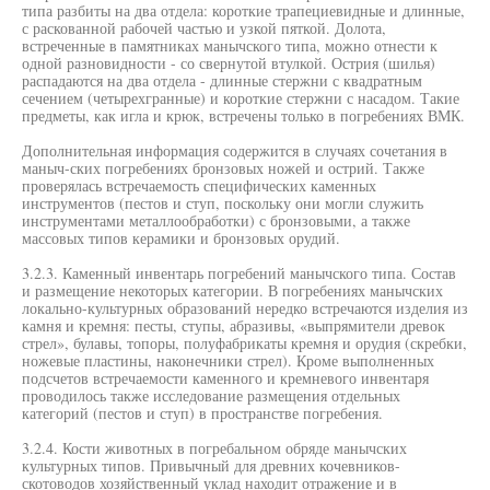
типа разбиты на два отдела: короткие трапециевидные и длинные,
с раскованной рабочей частью и узкой пяткой. Долота,
встреченные в памятниках манычского типа, можно отнести к
одной разновидности - со свернутой втулкой. Острия (шилья)
распадаются на два отдела - длинные стержни с квадратным
сечением (четырехгранные) и короткие стержни с насадом. Такие
предметы, как игла и крюк, встречены только в погребениях ВМК.
Дополнительная информация содержится в случаях сочетания в
маныч-ских погребениях бронзовых ножей и острий. Также
проверялась встречаемость специфических каменных
инструментов (пестов и ступ, поскольку они могли служить
инструментами металлообработки) с бронзовыми, а также
массовых типов керамики и бронзовых орудий.
3.2.3. Каменный инвентарь погребений манычского типа. Состав
и размещение некоторых категории. В погребениях манычских
локально-культурных образований нередко встречаются изделия из
камня и кремня: песты, ступы, абразивы, «выпрямители древок
стрел», булавы, топоры, полуфабрикаты кремня и орудия (скребки,
ножевые пластины, наконечники стрел). Кроме выполненных
подсчетов встречаемости каменного и кремневого инвентаря
проводилось также исследование размещения отдельных
категорий (пестов и ступ) в пространстве погребения.
3.2.4. Кости животных в погребальном обряде манычских
культурных типов. Привычный для древних кочевников-
скотоводов хозяйственный уклад находит отражение и в