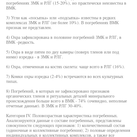
погребениях ЗМК и РЛГ (15-20%), но практически неизвестна в
ВМК.
3) Угли как «посыпка» или «подсыпка» известны в редких
комплексах ЗМК и РЛГ (не более 10%). В погребениях ВМК
признак не представлен.
4) Охра зафиксирована в половине погребений ЗМК и РЛГ, в
ВМК -редкость.
5) Охра в виде пятен по дну камеры (поверх тленов или под
ними) изредка - в ЗМК и РЛГ.
6) Охра, отмеченная на костях скелета: чаще всего в РЛГ (16%).
7) Комки охры изредка (2-4%) встречаются во всех культурных
типах.
8) Погребений, в которых не зафиксировано признаков
органических тленов и ритуальных деталей минерального
происхождения больше всего в ВМК - 74% (очевидно, неполные
отчетные данные). В ЗМК и РЛГ 30-40%.
Категория IV. Половозрастная характеристика погребенных.
Анализируются данные о составе погребенных, представлены
совокупности следующих признаков: 1) количественный состав
(одиночные и коллективные погребения); 2) половые определения
индивидуальных и коллективных комплексов, а также все