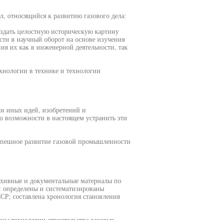
л, относящийся к развитию газового дела:
оздать целостную историческую картину
ести в научный оборот на основе изучения
ия их как в инженерной деятельности, так
хнологии в технике и технологии
и иных идей, изобретений и
о возможности в настоящем устранить эти
спешное развитие газовой промышленности
рхивные и документальные материалы по
: определены и систематизированы
ССР; составлена хронология становления
ны технологии строительства газовых