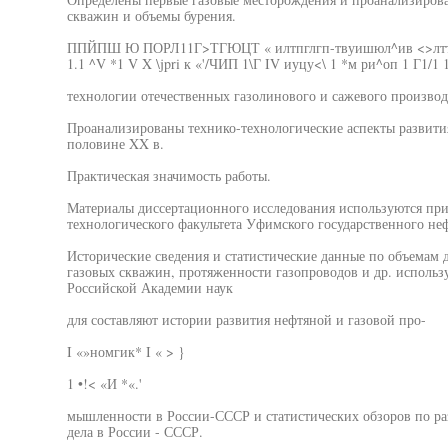
скважин и объемы бурения.
ППЙПШ Ю ПОРЛ11Г>ТГЮЦТ « илтпглгп-твуишюл^ив <>лтт
1.1 ^V *1 V X \jpri к «'/ЧИП 1\Г IV иуцу<\ 1 *м ри^оп 1 Г1/1
технологии отечественных газолинового и сажевого производ
Проанализированы технико-технологические аспекты развития
половине XX в.
Практическая значимость работы.
Материалы диссертационного исследования используются при
технологического факультета Уфимского государственного неф
Исторические сведения и статистические данные по объемам 
газовых скважин, протяженности газопроводов и др. использ
Российской Академии наук
для составляют истории развития нефтяной и газовой про-
I «»номгик* I « > }
1 •!< «И *«.'
мышленности в России-СССР и статистических обзоров по ра
дела в России - СССР.