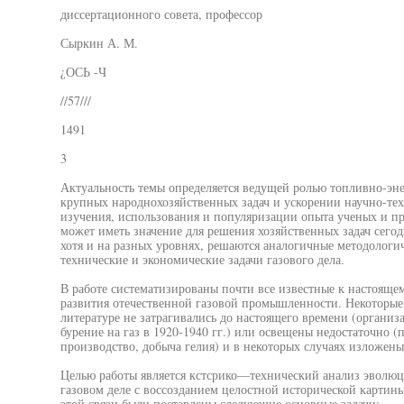
диссертационного совета, профессор
Сыркин А. М.
¿ОСЬ -Ч
//57///
1491
3
Актуальность темы определяется ведущей ролью топливно-эн
крупных народнохозяйственных задач и ускорении научно-тех
изучения, использования и популяризации опыта ученых и пр
может иметь значение для решения хозяйственных задач сегодн
хотя и на разных уровнях, решаются аналогичные методологи
технические и экономические задачи газового дела.
В работе систематизированы почти все известные к настояще
развития отечественной газовой промышленности. Некоторые 
литературе не затрагивались до настоящего времени (организа
бурение на газ в 1920-1940 гг.) или освещены недостаточно (
производство, добыча гелия) и в некоторых случаях изложены
Целью работы является кстсрико—технический анализ эволюц
газовом деле с воссозданием целостной исторической картин
этой связи были поставлены следующие основные задачи: