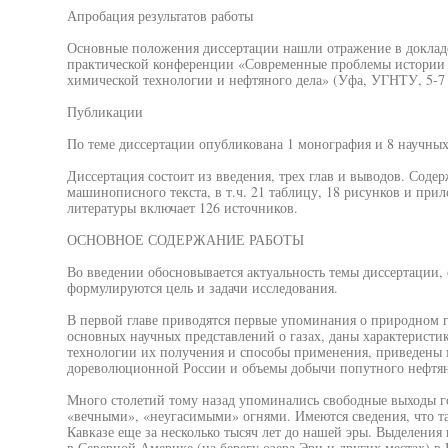
Апробация результатов работы
Основные положения диссертации нашли отражение в доклад
практической конференции «Современные проблемы истории е
химической технологии и нефтяного дела» (Уфа, УГНТУ, 5-7 д
Публикации
По теме диссертации опубликована 1 монография и 8 научных
Диссертация состоит из введения, трех глав и выводов. Соде
машинописного текста, в т.ч. 21 таблицу, 18 рисунков и пр
литературы включает 126 источников.
ОСНОВНОЕ СОДЕРЖАНИЕ РАБОТЫ
Во введении обосновывается актуальность темы диссертации, 
формулируются цель и задачи исследования.
В первой главе приводятся первые упоминания о природном г
основных научных представлений о газах, даны характеристи
технологии их получения и способы применения, приведены 
дореволюционной России и объемы добычи попутного нефтяно
Много столетий тому назад упоминались свободные выходы г
«вечными», «неугасимыми» огнями. Имеются сведения, что т
Кавказе еще за несколько тысяч лет до нашей эры. Выделения
в Северной Америке (на берегу озера Эри и других местах) в 