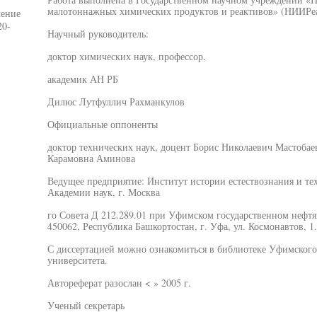
малотоннажных химических продуктов и реактивов» (НИИРе
чение
20-
Научный руководитель:
доктор химических наук, профессор,
академик АН РБ
Дилюс Лутфуллич Рахманкулов
Официальные оппоненты
доктор технических наук, доцент Борис Николаевич Мастобае
Карамовна Аминова
Ведущее предприятие: Институт истории естествознания и те
Академии наук, г. Москва
го Совета Д 212.289.01 при Уфимском государственном нефтя
450062, Республика Башкортостан, г. Уфа, ул. Космонавтов, 1.
С диссертацией можно ознакомиться в библиотеке Уфимского 
университета.
Автореферат разослан < » 2005 г.
Ученый секретарь