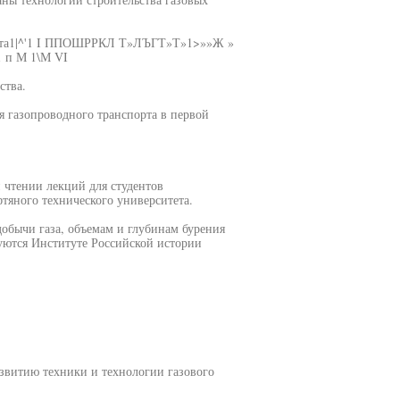
а1|^'1 I ППОШРРКЛ Т»ЛЪГТ»Т»1>»»Ж »
 1 п М 1\М VI
ства.
 газопроводного транспорта в первой
 чтении лекций для студентов
тяного технического университета.
добычи газа, объемам и глубинам бурения
уются Институте Российской истории
звитию техники и технологии газового