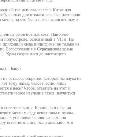
родный газ использовался в Китае для
робуренных дня откачки солевыл растворов
о метан, за что были названы «огненными
личных религиозных сект. Наиболее
м полуострове, основанный в VII в. На
и приходили сюда пилигримы не только из
ии. Богослужения в Сураханском храме
.1). Храм сохранился до настоящего
ы (г. Баку)
и не осталось секретов, которые бы наука не
0 лет тому назад, человечество лишь
тся в весе? Чтобы ответить на этот и
ематическое изучение газов, научиться
о естествознания. Казавшаяся некогда
реднее место между веществом и духом,
жила к установке основных законов
ру естествознания, было доказано, что
.
ивных знаний о действительности.