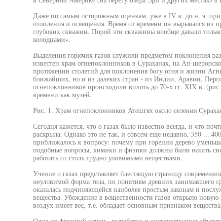
Даже по самым осторожным оценкам, уже в IV в. до н. э. при
отопления и освещения. Время от времени он вырывался из п
глубоких скважин. Порой эти скважины вообще давали тольк
колодцами».
Выделения горючих газов служили предметом поклонения раз
известен храм огнепоклонников в Сураханах, на Ап-шеронско
протяжении столетий для поклонения богу огня и жизни Агн
ближайших, но и из далеких стран - из Индии, Аравии, Перс
огнепоклонников происходили вплоть до 70-х гг. XIX в. (рис
времени как музей.
Рис. 1. Храм огнепоклонников Атешгях около селения Сурахая
Сегодня кажется, что о газах было известно всегда, и что почт
раскрыла. Однако это не так, и совсем еще недавно, 350 ... 40
приближалось к вопросу: почему при горении дерево уменьшае
подобные вопросы, химики и физики должны были начать сист
работать со столь трудно уловимыми веществами.
Учение о газах представляет блестящую страницу современног
неуловимой форма тела, по понятиям древних занимавшего с
оказалась подчиняющейся наиболее простым законам и послу
вещества. Убеждение в вещественности газов открыло новую э
воздух имеет вес, т.е. обладает основным признаком вещества
Одна из функций науки - выработка и систематизация объект