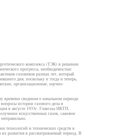
ергетического комплекса (ТЭК) в решении
нического прогресса, необходимостью
актиков-газовиков разных лет, который
яшнего дня, поскольку и тогда и теперь,
ческие, организационные, научно-
му времени сведения о начальном периоде
вопросы истории газового дела в
ция в августе 1933г. Главгаза НКТП,
получение искусственных газов, сажевое
 неправильно.
ии технологий и технических средств в
ы их развития в рассматриваемый период. В