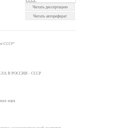
Читать диссертацию
Читать автореферат
сии-СССР"
А В РОССИИ - СССР
ских наук
аучно-исследовательский институт