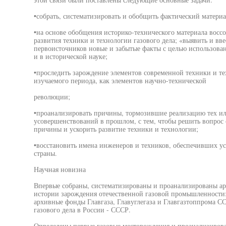
•собрать, систематизировать и обобщить фактический материа
•на основе обобщения историко-технического материала восс
развития техники и технологии газового дела; «выявить и вв
первоисточников новые и забытые факты с целью использован
и в исторической науке;
•проследить зарождение элементов современной техники и те
изучаемого периода, как элементов научно-технической
революции;
•проанализировать причины, тормозившие реализацию тех ил
усовершенствований в прошлом, с тем, чтобы решить вопрос 
причины и ускорить развитие техники и технологии;
•восстановить имена инженеров и техников, обеспечивших у
страны.
Научная новизна
Впервые собраны, систематизированы и проанализированы а
истории зарождения отечественной газовой промышленности
архивные фонды Главгаза, Главуглегаза и Главгазтоппрома С
газового дела в России - СССР.
Определены первые газовые месторождения и проанализирова