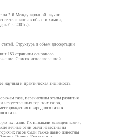
е на 2-й Международной научно-
стествознания в области химии,
екабря 2001г.).
 статей. Структура и объем диссертации
ржит 183 страницы основного
иложение. Список использованной
ее научная и практическая значимость,
орючем газе, перечислены этапы развития
ки искусственных горючих газов,
месторождения природного газа в
го газа.
орючих газов. Их называли «священными»,
акие вечные огни были известны на
 горючих газов были также давно известны
Персии, Индии, Китае и т. д.