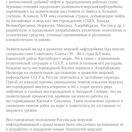
с интенсивной добычей нефти в традиционных районах суши,
бурными темпами продолжает развиваться морская нефтедобыча,
перемещаясь на значительные расстояния от берега и большие
глубины. К началу XXI века основные страны, добывающие нефть
на шельфовых и морских месторождениях (США, Канада,
Великобритания, Норвегия, Мексика, Азербайджан, Россия и др.),
разработали и продолжают разрабатывать различные технологии и
технические средства, успешно применяемые в различных
климатических условиях.
Значительный вклад в развитие морской нефтедобычи был внесен
специалистами Советского Союза (30 - 80-е годы XX века,
Бакинский район Каспийского моря). Но в связи с изменением
политической ситуации в СССР, а затем и полным его распадом,
большая часть месторождений Каспия перешла к Азербайджану.
Несмотря на значительные достижения, в развитии морской
нефтедобычи СССР и России отмечались и застойные периоды.
Одной из важных причин уменьшения темпов освоения морских
месторождений явилось открытие в 60-х годах целого ряда
нефтяных и газовых месторождений в Западной Сибири, что на
значительный промежуток времени заслонило работы на
месторождениях Каспия и Сахалина. Такое положение привело к
снижению темпов работ на море и наметилось их отставание от
мирового уровня.
Восстановление положения России как морской
нефтедобывающей страны может быть обеспечено включением ее
в разработку и внедрение новых технологий морской