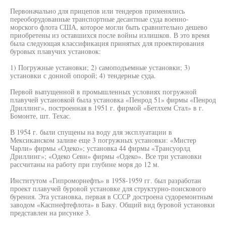
Первоначально для прицепов или тендеров применялись
переоборудованные транспортные десантные суда военно-
морского флота США, которое могли быть сравнительно дешево
приобретены из оставшихся после войны излишков. В это время
была следующая классификация принятых для проектирования
буровых плавучих установок:
1) Погружные установки; 2) самоподъемные установки; 3)
установки с донной опорой; 4) тендерные суда.
Первой выпущенной в промышленных условиях погружной
плавучей установкой была установка «Пенрод 51» фирмы «Пенрод
Дриллинг», построенная в 1951 г. фирмой «Бетлхем Стал» в г.
Бомонте, шт. Техас.
В 1954 г. были спущены на воду для эксплуатации в
Мексиканском заливе еще 3 погружных установки: «Мистер
Чарли» фирмы «Одеко»; установка 44 фирмы «Трансуорлд
Дриллинг»; «Одеко Севн» фирмы «Одеко». Все три установки
рассчитаны на работу при глубине моря до 12 м.
Институтом «Гипроморнефть» в 1958-1959 гг. был разработан
проект плавучей буровой установке для структурно-поискового
бурения. Эта установка, первая в СССР достроена судоремонтным
заводом «Каспнефтефлота» в Баку. Общий вид буровой установки
представлен на рисунке 3.