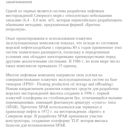
заканчиванием
Одной из первых является система разработки нефтяных
месторождений Северного моря с относительно небольшими
запасами (6,4 - 8,0 млн. м3), которые нерентабельно разрабатывать
обычными методами, предложенная фирмой «Бритиш
петролеум».
Опыт проектирования и использования плавучих
эксплуатационных комплексов показал, что исходя из состояния
морской нефтегазодобычи с середины 80-х годов применение этих
систем значительно расширится, поскольку в определенных
условиях они обладают неоспоримыми преимуществами перед
другими аналогичными системами. В 1986 г. во всем мире число
таких комплексов превышало 15 единиц.
Многие нефтяные компании направили свои усилия на
совершенствование плавучих эксплуатационных систем на базе
танкеров (FPSO - Floating production oil storage and offloading).
Новым направлением развития плавучих средств для разработки
морских месторождений явилось создание в 1996 г. первой
плавучей платформы на столбовидном буе, отличающейся малыми
перемещениями, имеющей фонтанную арматуру «сухого» типа
(SPAR). Прототип SPAR использовался как терминал и
хранилище нефти в 1972 г. на месторождении «Брент» в
Северном море. В разработке SPAR принимали участие
конструкторы, создавшие платформу TLP, которая явилась
базисом для возникновения SPAR.