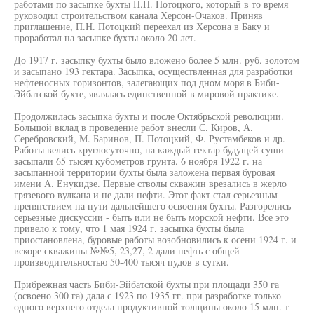
работами по засыпке бухты П.Н. Потоцкого, который в то время
руководил строительством канала Херсон-Очаков. Приняв
приглашение, П.Н. Потоцкий переехал из Херсона в Баку и
проработал на засыпке бухты около 20 лет.
До 1917 г. засыпку бухты было вложено более 5 млн. руб. золотом
и засыпано 193 гектара. Засыпка, осуществленная для разработки
нефтеносных горизонтов, залегающих под дном моря в Биби-
Эйбатской бухте, являлась единственной в мировой практике.
Продолжилась засыпка бухты и после Октябрьской революции.
Большой вклад в проведение работ внесли С. Киров, А.
Серебровский, М. Баринов, П. Потоцкий, Ф. Рустамбеков и др.
Работы велись круглосуточно, на каждый гектар будущей суши
засыпали 65 тысяч кубометров грунта. 6 ноября 1922 г. на
засыпанной территории бухты была заложена первая буровая
имени А. Енукидзе. Первые стволы скважин врезались в жерло
грязевого вулкана и не дали нефти. Этот факт стал серьезным
препятствием на пути дальнейшего освоения бухты. Разгорелись
серьезные дискуссии - быть или не быть морской нефти. Все это
привело к тому, что 1 мая 1924 г. засыпка бухты была
приостановлена, буровые работы возобновились к осени 1924 г. и
вскоре скважины №№5, 23,27, 2 дали нефть с общей
производительностью 50-400 тысяч пудов в сутки.
Прибрежная часть Биби-Эйбатской бухты при площади 350 га
(освоено 300 га) дала с 1923 по 1935 гг. при разработке только
одного верхнего отдела продуктивной толщины около 15 млн. т