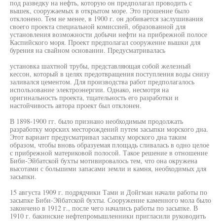
под разведку на нефть, которую он предполагал проводить с
вышек, сооружаемых в открытом море. Это прошение было
отклонено. Тем не менее, в 1900 г. он добивается заслушивания
своего проекта специальной комиссией, образованной для
установления возможности добычи нефти на прибрежной полосе
Каспийского моря. Проект предполагал сооружение вышки для
бурения на свайном основании. Предусматривалась
установка шахтной трубы, представляющая собой железный
кессон, который в целях предотвращения поступления воды снизу
заливался цементом. Для производства работ предполагалось
использование электроэнергии. Однако, несмотря на
оригинальность проекта, тщательность его разработки и
настойчивость автора проект был отклонен.
В 1898-1900 гг. было признано необходимым продолжать
разработку морских месторождений путем засыпки морского дна.
Этот вариант предусматривал засыпку морского дна таким
образом, чтобы вновь образуемая площадь сливалась в одно целое
с прибрежной материковой полосой. Такое решение в отношение
Биби-Эйбатской бухты мотивировалось тем, что она окружена
высотами с большими запасами земли и камня, необходимых для
засыпки.
15 августа 1909 г. подрядчики Тами и Дойгман начали работы по
засыпке Биби-Эйбатской бухты. Сооружение каменного мола было
закончено в 1912 г., после чего начались работы по засыпке. В
1910 г. бакинские нефтепромышленники пригласили руководить