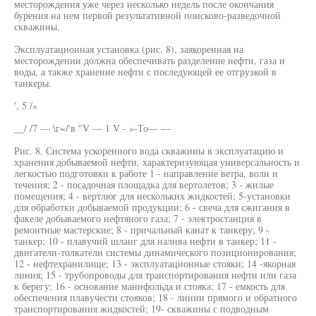
месторождения уже через несколько недель после окончания
бурения на нем первой результативной поисково-разведочной
скважины.
Эксплуатационная установка (рис. 8), заякоренная на
месторождении должна обеспечивать разделение нефти, газа и
воды, а также хранение нефти с последующей ее отгрузкой в
танкеры.
', 5 /«
__/ /7 — \г~/'в "V — 1 V - »-То— —
Рис. 8. Система ускоренного вода скважины в эксплуатацию и
хранения добываемой нефти, характеризующая универсальность и
легкостью подготовки к работе 1 - направление ветра, волн и
течения; 2 - посадочная площадка для вертолетов; 3 - жилые
помещения; 4 - вертлюг для нескольких жидкостей; 5-установки
для обработки добываемой продукции; 6 - свеча для сжигания в
факеле добываемого нефтяного газа; 7 - электростанция в
ремонтные мастерские; 8 - причальный канат к танкеру; 9 -
танкер; 10 - плавучий шланг для налива нефти в танкер; 11 -
двигатели-толкатели системы динамического позиционирования;
12 - нефтехранилище; 13 - эксплуатационные стояки; 14 -якорная
линия; 15 - трубопроводы для транспортирования нефти или газа
к берегу; 16 - основание манифольда и стояка; 17 - емкость для
обеспечения плавучести стояков; 18 - линии прямого и обратного
транспортирования жидкостей; 19- скважины с подводным