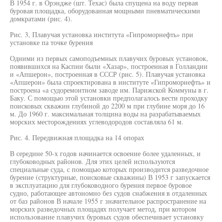
В 1954 г. в Орэндже (шт. Техас) была спущена на воду первая
буровая площадка, оборудованная мощными пневматическими
домкратами (рис. 4).
Рис. 3, Плавучая установка института «Гипроморнефть» при
установке па точке бурения
Одними из первых самоподъемных плавучих буровых установок,
появившихся на Каспии были «Хазар», построенная в Голландии
и «Апшерон», построенная в СССР (рис. 5). Плавучая установка
«Апшерон» была спроектирована в институте «Гипроморнефть» и
построена «а судоремонтном заводе им. Парижской Коммуны в г.
Баку. С помощью этой установки предполагалось вести проходку
поисковых скважин глубиной до 2200 м при глубине моря до 16
м. До 1960 г. максимальная толщина воды на разрабатываемых
морских месторождениях углеводородов составляла 61 м.
Рис. 4. Передвижная площадка на 14 опорах
В середине 50-х годов начинается освоение более удаленных, и
глубоководных районов. Для этих целей используются
специальные суда, с помощью которых производится разведочное
бурение (структурные, поисковые скважины) В 1953 г запускается
в эксплуатацию для глубоководного бурения первое буровое
судно, работающее автономно без судов снабжения в отдаленных
от баз районов В начале 1955 г значительное распространение на
морских разведочных площадях получает метод, при котором
использование плавучих буровых судов обеспечивает установку