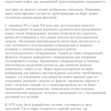
подготовки нефти для дальнейшей транспортировки затруднено и
этот факт во многих случаях необходимо учитывать. Перекачка
таких многофазных систем по трубопроводам на берег может
осложнена целым рядом факторов.
С середины 50-х годов XX века при эксплуатации морских
месторождений большое внимание уделялось конструированию
новых типов оборудования, которое позволило бы сократить
время обслуживания и тем самым снизить эксплуатационные
затраты. Увеличение рентабельности могло быть достигнуто за
счет необычного использования углеводородов в морских
условиях и оптимизации размещения и работы
эксплуатационного оборудования. Одним из таких направлений
являлось создание компактного оборудования для сепарации
газонефтяного потока. Применение сепарационных установок
обеспечивало разделение потока на два наиболее важных
компонента: нефть и газ. Нефть транспортируется на берег
выбранным для данного месторождения способом (трубопровод,
танкер), а в отношении газа оператор может принять одно из
следующих решений: сжигать на факеле; закачивать обратно в
пласт; получать сжатый газ и транспортировать его на берег;
производить электроэнергию; химическим путем получать
синтетические продукты; получать сжиженный газ с последующей
доставкой его на берег.
В 1979 году была разработана система, состоящая из двух
циклонов. Газ и нефть подаются в первый циклон, где