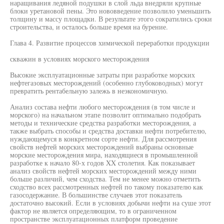
наращивания ледяной подушки в слой льда внедряли крупные
блоки уретановой пены. Это нововведение позволило уменьшить
толщину и массу площадки. В результате этого сократились сроки
строительства, и осталось больше время на бурение.
Глава 4. Развитие процессов химической переработки продукции
скважин в условиях морского месторождения
Высокие эксплуатационные затраты при разработке морских
нефтегазовых месторождений (особенно глубоководных) могут
превратить рентабельную залежь в неэкономичную.
Анализ состава нефти любого месторождения (в том числе и
морского) на начальном этапе позволит оптимально подобрать
методы и технические средства разработки месторождения, а
также выбрать способы и средства доставки нефти потребителю,
нуждающемуся в конкретном сорте нефти. Для рассмотрения
свойств нефтей морских месторождений выбраны основные
морские месторождения мира, находящиеся в промышленной
разработке к начало 80-х годов XX столетия. Как показывает
анализ свойств нефтей морских месторождений между ними
больше различий, чем сходства. Тем не менее можно отметить
сходство всех рассмотренных нефтей по такому показателю как
газосодержание. В большинстве случаев этот показатель
достаточно высокий. Если в условиях добычи нефти на суше этот
фактор не является определяющим, то в ограниченном
пространстве эксплуатационных платформ проведение