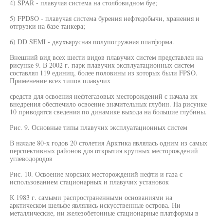
4) SPAR - плавучая система на столбовидном буе;
5) FPDSO - плавучая система бурения нефтедобычи, хранения и
отгрузки на базе танкера;
6) DD SEMI - двухъярусная полупогружная платформа.
Внешний вид всех шести видов плавучих систем представлен на
рисунке 9. В 2002 г. парк плавучих эксплуатационных систем
составлял 119 единиц, более половины из которых были FPSO.
Применение всех типов плавучих
средств для освоения нефтегазовых месторождений с начала их
внедрения обеспечило освоение значительных глубин. На рисунке
10 приводятся сведения по динамике выхода на большие глубины.
Рис. 9. Основные типы плавучих эксплуатационных систем
В начале 80-х годов 20 столетия Арктика являлась одним из самых
перспективных районов для открытия крупных месторождений
углеводородов
Рис. 10. Освоение морских месторождений нефти и газа с
использованием стационарных и плавучих установок
К 1983 г. самыми распространенными основаниями на
арктическом шельфе являлись искусственные острова. Ни
металлические, ни железобетонные стационарные платформы в