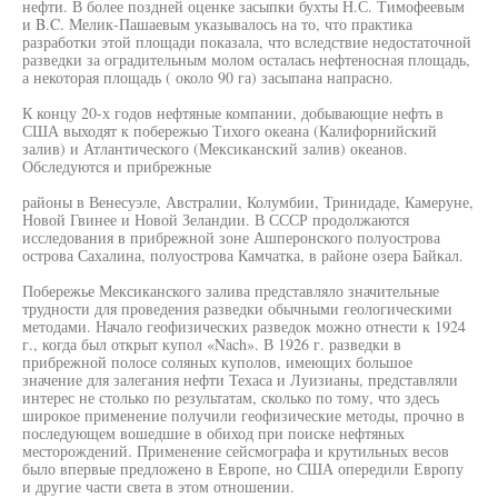
нефти. В более поздней оценке засыпки бухты Н.С. Тимофеевым
и B.C. Мелик-Пашаевым указывалось на то, что практика
разработки этой площади показала, что вследствие недостаточной
разведки за оградительным молом осталась нефтеносная площадь,
а некоторая площадь ( около 90 га) засыпана напрасно.
К концу 20-х годов нефтяные компании, добывающие нефть в
США выходят к побережью Тихого океана (Калифорнийский
залив) и Атлантического (Мексиканский залив) океанов.
Обследуются и прибрежные
районы в Венесуэле, Австралии, Колумбии, Тринидаде, Камеруне,
Новой Гвинее и Новой Зеландии. В СССР продолжаются
исследования в прибрежной зоне Ашперонского полуострова
острова Сахалина, полуострова Камчатка, в районе озера Байкал.
Побережье Мексиканского залива представляло значительные
трудности для проведения разведки обычными геологическими
методами. Начало геофизических разведок можно отнести к 1924
г., когда был открыт купол «Nach». В 1926 г. разведки в
прибрежной полосе соляных куполов, имеющих большое
значение для залегания нефти Техаса и Луизианы, представляли
интерес не столько по результатам, сколько по тому, что здесь
широкое применение получили геофизические методы, прочно в
последующем вошедшие в обиход при поиске нефтяных
месторождений. Применение сейсмографа и крутильных весов
было впервые предложено в Европе, но США опередили Европу
и другие части света в этом отношении.