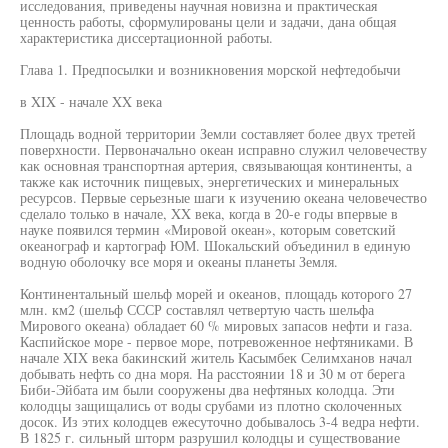
исследования, приведены научная новизна и практическая
ценность работы, сформулированы цели и задачи, дана общая
характеристика диссертационной работы.
Глава 1. Предпосылки и возникновения морской нефтедобычи
в XIX - начале XX века
Площадь водной территории Земли составляет более двух третей
поверхности. Первоначально океан исправно служил человечеству
как основная транспортная артерия, связывающая континенты, а
также как источник пищевых, энергетических и минеральных
ресурсов. Первые серьезные шаги к изучению океана человечество
сделало только в начале, XX века, когда в 20-е годы впервые в
науке появился термин «Мировой океан», которым советский
океанограф и картограф ЮМ. Шокальский объединил в единую
водную оболочку все моря и океаны планеты Земля.
Континентальный шельф морей и океанов, площадь которого 27
млн. км2 (шельф СССР составлял четвертую часть шельфа
Мирового океана) обладает 60 % мировых запасов нефти и газа.
Каспийское море - первое море, потревоженное нефтяниками. В
начале XIX века бакинский житель Касымбек Селимханов начал
добывать нефть со дна моря. На расстоянии 18 и 30 м от берега
Биби-Эйбата им были сооружены два нефтяных колодца. Эти
колодцы защищались от воды срубами из плотно сколоченных
досок. Из этих колодцев ежесуточно добывалось 3-4 ведра нефти.
В 1825 г. сильный шторм разрушил колодцы и существование