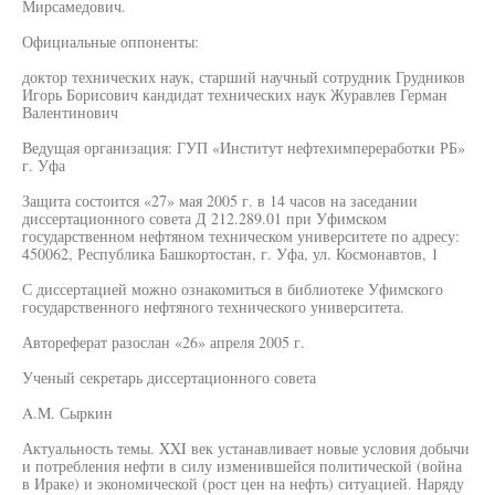
Мирсамедович.
Официальные оппоненты:
доктор технических наук, старший научный сотрудник Грудников
Игорь Борисович кандидат технических наук Журавлев Герман
Валентинович
Ведущая организация: ГУП «Институт нефтехимпереработки РБ»
г. Уфа
Защита состоится «27» мая 2005 г. в 14 часов на заседании
диссертационного совета Д 212.289.01 при Уфимском
государственном нефтяном техническом университете по адресу:
450062, Республика Башкортостан, г. Уфа, ул. Космонавтов, 1
С диссертацией можно ознакомиться в библиотеке Уфимского
государственного нефтяного технического университета.
Автореферат разослан «26» апреля 2005 г.
Ученый секретарь диссертационного совета
A.M. Сыркин
Актуальность темы. XXI век устанавливает новые условия добычи
и потребления нефти в силу изменившейся политической (война
в Ираке) и экономической (рост цен на нефть) ситуацией. Наряду