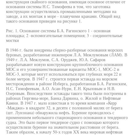
конструкция свайного основания, имеющая основное отличие от
основания системы Н.С. Тимофеева в том, что заготовка
конструкции осуществлялась промышленными методами на
заводе, а их монтаж в море - плавучими кранами. Общий вид
такого основания приведен на рисунке 1.
Рис. 1. Основание системы Б.А. Рагинского 1 - основная
площадка; 2 -вспомогательные помещения; 3 - соединительные
мостки
В 1946 г. были внедрены сборно-разборные основания морских
буровых, разработанные инженером Л.А. Межлумовым (ЛАМ). В
1949 г. Л.А. Межлумов, С.А. Оруджев, Ю.А. Сафаров
разрабатывают новую конструкцию крупноблочного основания
МОС и его усовершенствованные варианты МОС-1, МОС-2 и
МОС-3, которые могут использоваться при глубинах моря 22 и
более метров. В 1947 г. строится первая эстакада на морском
месторождении в районе Изберга, разработанная Б.А. Рагинским,
Н.С. Тимофеевым, А.О. Асан-Нури, Е.Н. Крыловым и Н.В.
Озеровым. Впоследствии эстакады такого типа были построены в
районах Гюргяны-море, Банка Дарвина, о. Жилой и Нефтяные
Камни. В 1947 г. мало известная в то время компания «Керр
-Макджи» в квадрате 32, в десяти с половиной милях от берега
(шт. Луизиана) обнаружила нефть. Бурение проводилось с
применением небольшого стационарного основания и тендерного
судна. Это было первое тендерное судно с помощью которого
осуществляли бурение на значительном расстоянии от берега.
Таким образом, к началу 50-х годов XX века мировая нефтяная