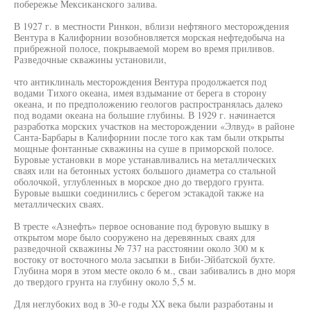
побережье Мексиканского залива.
В 1927 г. в местности Ринкон, вблизи нефтяного месторождения
Вентура в Калифорнии возобновляется морская нефтедобыча на
прибрежной полосе, покрываемой морем во время приливов.
Разведочные скважины установили,
что антиклиналь месторождения Вентура продолжается под
водами Тихого океана, имея вздымание от берега в сторону
океана, и по предположению геологов распространялась далеко
под водами океана на большие глубины. В 1929 г. начинается
разработка морских участков на месторождении «Элвуд» в районе
Санта-Барбары в Калифорнии после того как там были открыты
мощные фонтанные скважины на суше в приморской полосе.
Буровые установки в море устанавливались на металлических
сваях или на бетонных устоях большого диаметра со стальной
оболочкой, углубленных в морское дно до твердого грунта.
Буровые вышки соединились с берегом эстакадой также на
металлических сваях.
В тресте «Азнефть» первое основание под буровую вышку в
открытом море было сооружено на деревянных сваях для
разведочной скважины № 737 на расстоянии около 300 м к
востоку от восточного мола засыпки в Биби-Эйбатской бухте.
Глубина моря в этом месте около 6 м., сваи забивались в дно моря
до твердого грунта на глубину около 5,5 м.
Для неглубоких вод в 30-е годы XX века были разработаны и