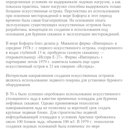
определенных условиях не выдерживали ледовых нагрузок, а как
показала практика, такие нагрузки способны выдерживать только
большие искусственные острова. Перспектива их использования
при освоении месторождений в море Бофорта в этот период
времени была самая благоприятная. На основании опыта
эксплуатации существующих искусственных островов была
разработана, концепция их создания и использования под
основания для бурения скважин и эксплуатации месторождений.
В море Бофорта близ дельты р. Маккензи фирма «Импириал» в
середине 1978 г. с первого искусственного острова, сооруженного
в водах глубиной 13 м, пробурила газовую скважину —
открывательницу «Иссерк Е-27». Фирма «Импириал» с
партнерами летом 1979 г. наметила намыть еще один
искусственный остров в 21 км севернее «Иссерка».
Интересным направлением создания искусственных островов
являлось использование ледяного покрова для установки бурового
оборудования.
В 70-х было успешно опробовано использование искусственного
утолщенного льда в качестве временных площадок для бурения
нефтяных скважин. Однако применяемая технология
намораживания льда не позволяла за короткий срок создать
крупные ледяные блоки. Для строительства ледяной
нефтедобывающей площадки в условиях Арктики требовалось
около 100 блоков льда, объемом 100 м3. В 1979 г. технология
создания ледовых оснований была изменена: по мере