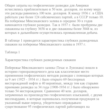
Общие затраты на геофизические разведки для Америки
исчислялись приблизительно в 50 млн. долларов, по всему миру
эти расходы равнялись 100 млн. долларов. К концу 1936 г. в США
работало уже более 124 сейсмических партий, а в СССР только 10.
На побережье Мексиканского залива в середине 30-х годов
начинаются глубокие разведки. Так в 1937 г. были пробурены две
скважины на глубину 3658 м и две скважины более 3048 м, из
которых в дальнейшем осуществлялась промышленная добыча.
В таблице 1 приводится характеристика глубоких разведочных
скважин на побережье Мексиканского залива в 1937 г.
Таблица 1
Характеристика глубоких разведочных скважин
Побережье Мексиканского залива (Техас и Луизиана) вошло в
историю горноразведочного дела как классическое место
применения геофизических методов разведки с помощью которых
за 9 лет (1925 - 1934 гг.) было открыто 69 бесспорных
месторождений нефти и 40 вероятных, между тем как старыми
приемами разведка за 34 года (1900-1934 гг.) было обнаружено
только 54 месторождения. Сравнение 40 млн. долларов,
затраченных на производство геофизических изысканий, с двумя
миллиардами, в которые оценивалась полученная продукция за
указанный выше период, убедительно оправдывало
существование 95 геофизических партий работающих на