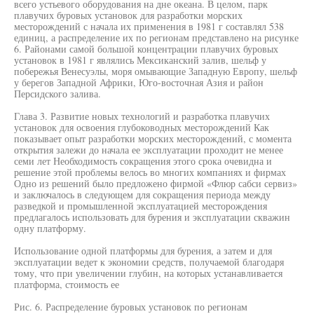
всего устьевого оборудования на дне океана. В целом, парк
плавучих буровых установок для разработки морских
месторождений с начала их применения в 1981 г составлял 538
единиц, а распределение их по регионам представлено на рисунке
6. Районами самой большой концентрации плавучих буровых
установок в 1981 г являлись Мексиканский залив, шельф у
побережья Венесуэлы, моря омывающие Западную Европу, шельф
у берегов Западной Африки, Юго-восточная Азия и район
Персидского залива.
Глава 3. Развитие новых технологий и разработка плавучих
установок для освоения глубоководных месторождений Как
показывает опыт разработки морских месторождений, с момента
открытия залежи до начала ее эксплуатации проходит не менее
семи лет Необходимость сокращения этого срока очевидна и
решение этой проблемы велось во многих компаниях и фирмах
Одно из решений было предложено фирмой «Флюр сабси сервиз»
и заключалось в следующем для сокращения периода между
разведкой и промышленной эксплуатацией месторождения
предлагалось использовать для бурения и эксплуатации скважин
одну платформу.
Использование одной платформы для бурения, а затем и для
эксплуатации ведет к экономии средств, получаемой благодаря
тому, что при увеличении глубин, на которых устанавливается
платформа, стоимость ее
Рис. 6. Распределение буровых установок по регионам