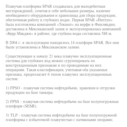
Плавучая платформа SPAR создавалась для малодебитных
месторождений, сочетая в себе небольшие размеры, наличие
необходимого оборудования и хранилища для сбора продукции,
обеспечивая работу в глубоких водах. Первая SPAR «Нептун»
была изготовлена компанией «Текнип» на верфи в Финляндии,
доставлена в Мексиканский залив и эксплуатировалась компанией
«Керр-Макджи» в районе, где глубина воды составляла 588 м.
В 2004 г. в эксплуатации находилось 14 платформ SPAR. Все они
были установлены в Мексиканском заливе.
Существующие к началу 21 века плавучие эксплуатационные
системы для глубоких вод можно сгруппировать по
конструкционным признакам и по проводимым на них
операциям. Такая классификация, учитывая оба указанных
признака, предполагает 6 типов плавучих эксплуатационных
систем:
1) FPSO - плавучая система нефтедобычи, хранения и отгрузки
продукции на базе танкера;
2) FPSS - плавучая система нефтедобычи на базе полупогружных
платформ (SEMI);
3) TLP - плавучая система нефтедобычи на базе полупогружной
платформы с избыточной плавучестью с натяжными опорами;