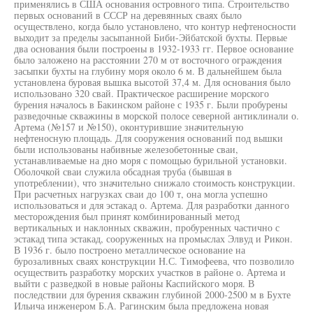
применялись в США основания островного типа. Строительство
первых оснований в СССР на деревянных сваях было
осуществлено, когда было установлено, что контур нефтеносности
выходит за пределы засыпанной Биби-Эйбатской бухты. Первые
два основания были построены в 1932-1933 гг. Первое основание
было заложено на расстоянии 270 м от восточного ограждения
засыпки бухты на глубину моря около 6 м. В дальнейшем была
установлена буровая вышка высотой 37,4 м. Для основания было
использовано 320 свай. Практическое расширение морского
бурения началось в Бакинском районе с 1935 г. Были пробурены
разведочные скважины в морской полосе северной антиклинали о.
Артема (№157 и №150), оконтурившие значительную
нефтеносную площадь. Для сооружения оснований под вышки
были использованы набивные железобетонные сваи,
устанавливаемые на дно моря с помощью бурильной установки.
Оболочкой сваи служила обсадная труба (бывшая в
употреблении), что значительно снижало стоимость конструкции.
При расчетных нагрузках сваи до 100 т, она могла успешно
использоваться и для эстакад о. Артема. Для разработки данного
месторождения был принят комбинированный метод
вертикальных и наклонных скважин, пробуренных частично с
эстакад типа эстакад, сооруженных на промыслах Элвуд и Рикон.
В 1936 г. было построено металлическое основание на
бурозаливных сваях конструкции Н.С. Тимофеева, что позволило
осуществить разработку морских участков в районе о. Артема и
выйти с разведкой в новые районы Каспийского моря. В
последствии для бурения скважин глубиной 2000-2500 м в Бухте
Ильича инженером Б.А. Рагинским была предложена новая