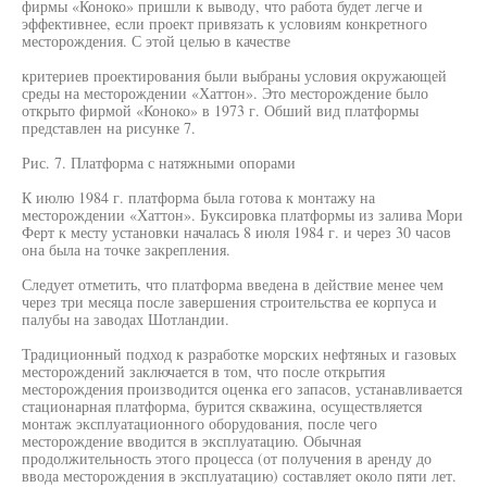
фирмы «Коноко» пришли к выводу, что работа будет легче и
эффективнее, если проект привязать к условиям конкретного
месторождения. С этой целью в качестве
критериев проектирования были выбраны условия окружающей
среды на месторождении «Хаттон». Это месторождение было
открыто фирмой «Коноко» в 1973 г. Обший вид платформы
представлен на рисунке 7.
Рис. 7. Платформа с натяжными опорами
К июлю 1984 г. платформа была готова к монтажу на
месторождении «Хаттон». Буксировка платформы из залива Мори
Ферт к месту установки началась 8 июля 1984 г. и через 30 часов
она была на точке закрепления.
Следует отметить, что платформа введена в действие менее чем
через три месяца после завершения строительства ее корпуса и
палубы на заводах Шотландии.
Традиционный подход к разработке морских нефтяных и газовых
месторождений заключается в том, что после открытия
месторождения производится оценка его запасов, устанавливается
стационарная платформа, бурится скважина, осуществляется
монтаж эксплуатационного оборудования, после чего
месторождение вводится в эксплуатацию. Обычная
продолжительность этого процесса (от получения в аренду до
ввода месторождения в эксплуатацию) составляет около пяти лет.