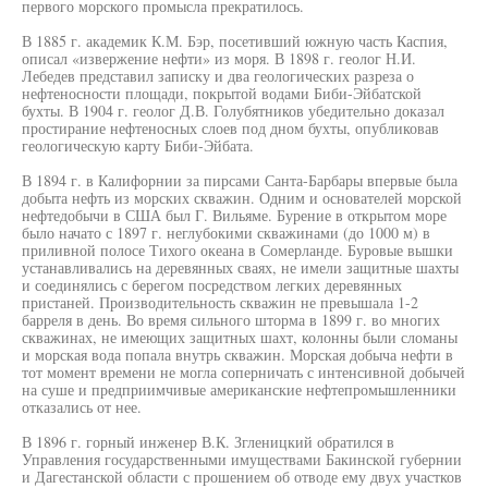
первого морского промысла прекратилось.
В 1885 г. академик К.М. Бэр, посетивший южную часть Каспия,
описал «извержение нефти» из моря. В 1898 г. геолог Н.И.
Лебедев представил записку и два геологических разреза о
нефтеносности площади, покрытой водами Биби-Эйбатской
бухты. В 1904 г. геолог Д.В. Голубятников убедительно доказал
простирание нефтеносных слоев под дном бухты, опубликовав
геологическую карту Биби-Эйбата.
В 1894 г. в Калифорнии за пирсами Санта-Барбары впервые была
добыта нефть из морских скважин. Одним и основателей морской
нефтедобычи в США был Г. Вильяме. Бурение в открытом море
было начато с 1897 г. неглубокими скважинами (до 1000 м) в
приливной полосе Тихого океана в Сомерланде. Буровые вышки
устанавливались на деревянных сваях, не имели защитные шахты
и соединялись с берегом посредством легких деревянных
пристаней. Производительность скважин не превышала 1-2
барреля в день. Во время сильного шторма в 1899 г. во многих
скважинах, не имеющих защитных шахт, колонны были сломаны
и морская вода попала внутрь скважин. Морская добыча нефти в
тот момент времени не могла соперничать с интенсивной добычей
на суше и предприимчивые американские нефтепромышленники
отказались от нее.
В 1896 г. горный инженер В.К. Згленицкий обратился в
Управления государственными имуществами Бакинской губернии
и Дагестанской области с прошением об отводе ему двух участков