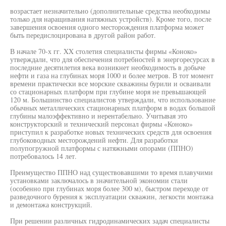
возрастает незначительно (дополнительные средства необходимы
только для наращивания натяжных устройств). Кроме того, после
завершения освоения одного месторождения платформа может
быть передислоцирована в другой район работ.
В начале 70-х гг. XX столетия специалисты фирмы «Коноко»
утверждали, что для обеспечения потребностей в энергоресурсах в
последние десятилетия века возникнет необходимость в добыче
нефти и газа на глубинах моря 1000 и более метров. В тот момент
времени практически все морские скважины бурили и осваивали
со стационарных платформ при глубине моря не превышающей
120 м. Большинство специалистов утверждали, что использование
обычных металлических стационарных платформ в водах большой
глубины малоэффективно и нерентабельно. Учитывая это
конструкторский и технический персонал фирмы «Коноко»
приступил к разработке новых технических средств для освоения
глубоководных месторождений нефти. Для разработки
полупогружной платформы с натяжными опорами (ППНО)
потребовалось 14 лет.
Преимущество ППНО над существовавшими то время плавучими
установками заключалось в значительной экономии стали
(особенно при глубинах моря более 300 м), быстром переходе от
разведочного бурения к эксплуатации скважин, легкости монтажа
и демонтажа конструкций.
При решении различных гидродинамических задач специалисты