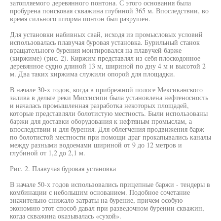
затопляемого деревянного понтона. С этого основания была
пробурена поисковая скважина глубиной 365 м. Впоследствии, во
время сильного шторма понтон был разрушен.
Для установки набивных свай, исходя из промысловых условий
использовалась плавучая буровая установка. Бурильный станок
вращательного бурения монтировался на плавучей барже
(киржиме) (рис. 2). Киржим представлял из себя плоскодонное
деревянное судно длиной 13 м, шириной по дну 4 м и высотой 2
м. Два таких киржима служили опорой для площадки.
В начале 30-х годов, когда в прибрежной полосе Мексиканского
залива в дельте реки Миссисипи была установлена нефтеносность
и началась промышленная разработка некоторых площадей,
которые представляли болотистую местность. Были использованы
баржи для доставки оборудования к нефтяным промыслам, а
впоследствии и для бурения. Для облегчения продвижения барж
по болотистой местности при помощи драг прокапывались каналы
между разными водоемами шириной от 9 до 12 метров и
глубиной от 1,2 до 2,1 м.
Рис. 2. Плавучая буровая установка
В начале 50-х годов использовались прицепные баржи - тендеры в
комбинации с небольшим основанием. Подобное сочетание
значительно снижало затраты на бурение, причем особую
экономию этот способ давал при разведочном бурении скважин,
когда скважина оказывалась «сухой».