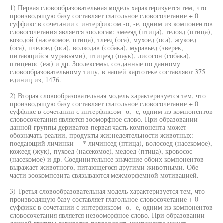
1) Первая словообразовательная модель характеризуется тем, что
производящую базу составляет глагольное словосочетание + 0
суффикс в сочетании с интерфиксом -о, -е, одним из компонентов
словосочетания является зоологам: змееяд (птица), телояд (птица),
козодой (насекомое, птица), тлеед (оса), мухоед (оса), жукоед
(оса), пчелоед (оса), волкодав (собака), муравьед (зверек,
питающийся муравьями), птицеяд (паук), лисогон (собака),
птиценос (еж) и др. Зоолексемы, созданные по данному
словообразовательному типу, в нашей картотеке составляют 375
единиц из, 1476.
2) Вторая словообразовательная модель характеризуется тем, что
производящую базу составляет глагольное словосочетание + 0
суффикс в сочетании с интерфиксом -о, -е, одним из компонентов
словосочетания является зооморфное слово. При образовании
данной группы дериватов первая часть компонента может
обозначать реалии, продукты жизнедеятельности животных:
поедающий личинки —* личиноед (птица), волосоед (насекомое),
кожеед (жук), пухоед (насекомое), медоед (птица), кровосос
(насекомое) и др. Соединительное значение обоих компонентов
выражает животного, питающегося другими животными. Обе
части зоокомпозита связываются межморфемной мотивацией.
3) Третья словообразовательная модель характеризуется тем, что
производящую базу составляет глагольное словосочетание + 0
суффикс в сочетании с интерфиксом -о, -е, одним из компонентов
словосочетания является незооморфное слово. При образовании
данной группы дериватов первая часть компонента может