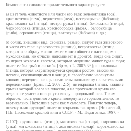
Компоненты сложного прилагательного характеризуют:
а) цвет тела животного или части его тела: зеленоглазка (оса),
крас-нотелка (паук), чернотелка (жук), пестрокрылка (бабочка);
краснохвост-ка (птица), пестрогрузка (птица), белоглазка (птица),
Черноголовка (птица), краснобородка (рыба), , белорыбица
(рыба), серокопытка (птица), златогузка (бабочка) и др.;
б) облик, внешний вид, свойства, размер, силуэт тела животного
и части его тела: вуалехвостка (шпица), веерохвостка (птица,
которая «по образу жизни имеет много общего с настоящими
мухоловками, но отчасти напоминает и дронго). Когда она сидит,
то играет хохлом и хвостом, которым медленно машет туда и сюда;
полет ее быстрый и легкий» [Брэм, т.2, 2007: 93]; шшоклювка
(птица, которая «характеризуется средним ростом, высокими
ногами, суживающимися к концу, и своеобразно изогнутым
клювом; передние пальцы соединены наполовину плавательными
перепонками» [Брэм, т.2, 2007: 215]; нитекрыпка (птица, «задние
крылья которой вовсе не плоские, а на протяжении крыла его
отдельные участки повернуты вокруг продольной оси. Таким
образом, часть длинного крыла повернута то горизонтально, то
вертикально. Настоящие рули как у самолета. Понятно теперь,
почему планирующий полет нитекрылок так прям» [Никитский,
Н.Б. Насекомые красной книги СССР. - М.: Педагогика, 1987. -
С.107]; крупноглазка (птица), мягкохвостка (птица), широконоска
(утка), мягкохвостка (птица), долгоножка (комар), короткохвостка
(птица), брюхоротка (червь), толстоголовка (бабочка),