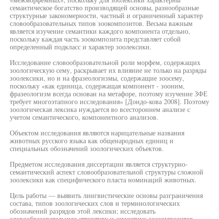
семантическое богатство производящей основы, разнообразные
структурные закономерности, частный и ограниченный характер
словообразовательных типов зоокомпозитов. Весьма важным
является изучение семантики каждого компонента отдельно,
поскольку каждая часть зоокомпозита представляет собой
определенный подкласс и характер зоолексики.
Исследование словообразовательной роли морфем, содержащих
зоологическую сему, раскрывает их влияние не только на разряды
зоолексики, но и на фразеологизмы, содержащие зоосему,
поскольку «как единица, содержащая компонент - зооним,
фразеологизм всегда основан на метафоре, поэтому изучение ЗФЕ
требует многоэтапного исследования» [Дондо-кова 2008]. Поэтому
зоологическая лексика нуждается во всестороннем анализе с
учетом семантического, компонентного анализов.
Объектом исследования являются нарицательные названия
животных русского языка как общенародных единиц и
специальных обозначений зоологических объектов.
Предметом исследования диссертации является структурно-
семантический аспект словообразовательной структуры сложной
зоолексики как специфического пласта номинаций животных.
Цель работы — выявить лингвистические основы разграничения
состава, типов зоологических слов и терминологических
обозначений разрядов этой лексики; исследовать
словообразовательную структуру и семантику зоокомпозитов.