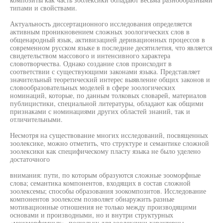
типами и свойствами.
Актуальность диссертационного исследования определяется
активным проникновением сложных зоологических слов в
общенародный язык, активизацией деривационных процессов в
современном русском языке в последние десятилетия, что является
свидетельством массового и интенсивного характера
словотворчества. Однако создание слов происходит в
соответствии с существующими законами языка. Представляет
значительный теоретический интерес выявление общих законов и
словообразовательных моделей в сфере зоологических
номинаций, которые, по данным толковых словарей, материалов
публицистики, специальной литературы, обладают как общими
признаками с номинациями других областей знаний, так и
отличительными.
Несмотря на существование многих исследований, посвященных
зоолексике, можно отметить, что структуре и семантике сложной
зоолексики как специфическому пласту языка не было уделено
достаточного
внимания: пути, по которым образуются сложные зооморфные
слова; семантика компонентов, входящих в состав сложной
зоолексемы; способы образования зоокомпозитов. Исследование
компонентов зоолексем позволяет обнаружить разные
мотивационные отношения не только между производящими
основами и производными, но и внутри структурных
«межморфемных», поскольку для зоолексики характерны