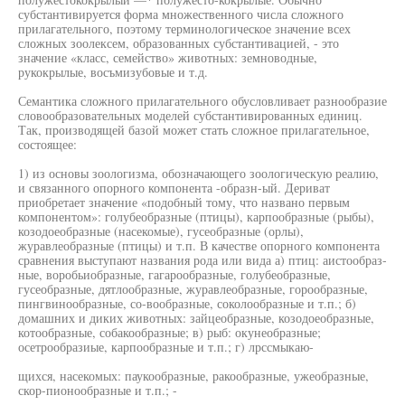
субстантивируется форма множественного числа сложного
прилагательного, поэтому терминологическое значение всех
сложных зоолексем, образованных субстантивацией, - это
значение «класс, семейство» животных: земноводные,
рукокрылые, восъмизубовые и т.д.
Семантика сложного прилагательного обусловливает разнообразие
словообразовательных моделей субстантивированных единиц.
Так, производящей базой может стать сложное прилагательное,
состоящее:
1) из основы зоологизма, обозначающего зоологическую реалию,
и связанного опорного компонента -образн-ый. Дериват
приобретает значение «подобный тому, что названо первым
компонентом»: голубеобразные (птицы), карпообразные (рыбы),
козодоеобразные (насекомые), гусеобразные (орлы),
журавлеобразные (птицы) и т.п. В качестве опорного компонента
сравнения выступают названия рода или вида а) птиц: аистообраз-
ные, воробьиобразные, гагарообразные, голубеобразные,
гусеобразные, дятлообразные, журавлеобразные, горообразные,
пингвинообразные, со-вообразные, соколообразные и т.п.; б)
домашних и диких животных: зайцеобразные, козодоеобразные,
котообразные, собакообразные; в) рыб: окунеобразные;
осетрообразиые, карпообразные и т.п.; г) лрссмыкаю-
щихся, насекомых: паукообразные, ракообразные, ужеобразные,
скор-пионообразные и т.п.; -