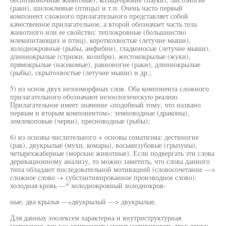
(раки), шилоклювые (птицы) и т.п. Очень часто первый
компонент сложного прилагательного представляет собой
качественное прилагательное, а второй обозначает часть тела
животного или ее свойство: теплокровные (большинство
млекопитающих и птиц), короткохвостые (летучие мыши),
холоднокровные (рыбы, амфибии), гладконосые (летучие мыши),
длиннокрылые (стрижи, колибри), жестококрылые (жуки),
прямокрылые (насекомые), равноногие (раки), длиннокрылые
(рыбы), скрытохвостые (летучие мыши) и др.;
5) из основ двух незооморфных слов. Оба компонента сложного
прилагательного обозначают незоологическую реалию.
Прилагательное имеет значение «подобный тому, что названо
первым и вторым компонентом»: земноводные (драконы),
землекоповые (черви), пресноводные (рыбы);
6) из основы числительного + основы соматизма: дестиногие
(рак), двукрылые (мухи, комары), восьмизубовые (грызуны),
четырехжаберные (морские животные). Если подвергать эти слова
деривационному анализу, то можно заметить, что слова данного
типа обладают последовательной мотивацией (словосочетание —>
сложное слово -+ субстантивированное производное слово):
холодная кровь —* холоднокровный холоднокров-
ные; два крылья —»двукрылый —> двукрылые.
Для данных зоолексем характерна и внутриструктурная
мотивация, так как компоненты могут мотивировать друг друга: