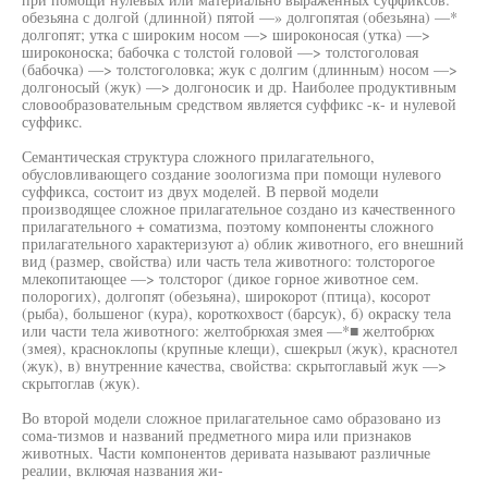
обезьяна с долгой (длинной) пятой —» долгопятая (обезьяна) —*
долгопят; утка с широким носом —> широконосая (утка) —>
широконоска; бабочка с толстой головой —> толстоголовая
(бабочка) —> толстоголовка; жук с долгим (длинным) носом —>
долгоносый (жук) —> долгоносик и др. Наиболее продуктивным
словообразовательным средством является суффикс -к- и нулевой
суффикс.
Семантическая структура сложного прилагательного,
обусловливающего создание зоологизма при помощи нулевого
суффикса, состоит из двух моделей. В первой модели
производящее сложное прилагательное создано из качественного
прилагательного + соматизма, поэтому компоненты сложного
прилагательного характеризуют а) облик животного, его внешний
вид (размер, свойства) или часть тела животного: толсторогое
млекопитающее —> толсторог (дикое горное животное сем.
полорогих), долгопят (обезьяна), широкорот (птица), косорот
(рыба), большеног (кура), короткохвост (барсук), б) окраску тела
или части тела животного: желтобрюхая змея —*■ желтобрюх
(змея), красноклопы (крупные клещи), сшекрыл (жук), краснотел
(жук), в) внутренние качества, свойства: скрытоглавый жук —>
скрытоглав (жук).
Во второй модели сложное прилагательное само образовано из
сома-тизмов и названий предметного мира или признаков
животных. Части компонентов деривата называют различные
реалии, включая названия жи-