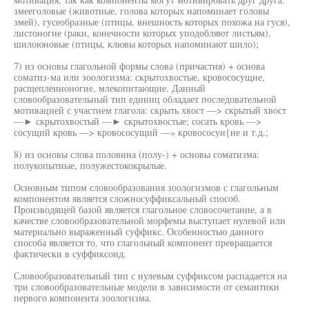
змееголовые (животные, голова которых напоминает головы
змей), гусеобразные (птицы, внешность которых похожа на гуся),
листоногие (раки, конечности которых уподобляют листьям),
шилоюновые (птицы, клювы которых напоминают шило);
7) из основы глагольной формы слова (причастия) + основа
соматиз-ма или зоологизма: скрытохвостые, кровососущие,
расщепленноногие, млекопитающие. Данный
словообразовательный тип единиц обладает последовательной
мотивацией с участием глагола: скрыть хвост —> скрытый хвост
—► скрытохвостый —► скрытохвостые; сосать кровь —>
сосущий кровь —> кровососущий —» кровососуи{ие и т.д.;
8) из основы слова половина (полу-) + основы соматизма:
полукопытные, полужестококрылые.
Основным типом словообразования зоологизмов с глагольным
компонентом является сложносуффиксальный способ.
Производящей базой является глагольное словосочетание, а в
качестве словообразовательной морфемы выступает нулевой или
материально выраженный суффикс. Особенностью данного
способа является то, что глагольный компонент превращается
фактически в суффиксоид.
Словообразовательный тип с нулевым суффиксом распадается на
три словообразовательные модели в зависимости от семантики
первого компонента зоологизма.