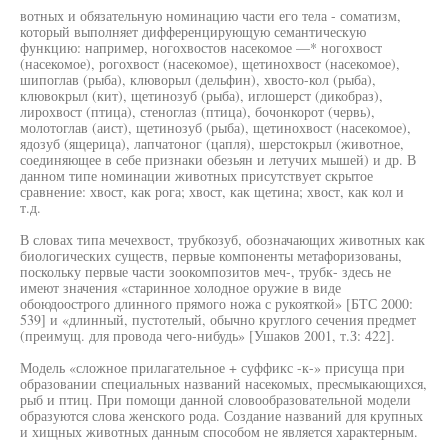
вотных и обязательную номинацию части его тела - соматизм,
который выполняет дифференцирующую семантическую
функцию: например, ногохвостов насекомое —* ногохвост
(насекомое), рогохвост (насекомое), щетинохвост (насекомое),
шипоглав (рыба), клюворыл (дельфин), хвосто-кол (рыба),
клювокрыл (кит), щетинозуб (рыба), иглошерст (дикобраз),
лирохвост (птица), стеноглаз (птица), бочонкорот (червь),
молотоглав (аист), щетинозуб (рыба), щетинохвост (насекомое),
ядозуб (ящерица), лапчатоног (цапля), шерстокрыл (животное,
соединяющее в себе признаки обезьян и летучих мышей) и др. В
данном типе номинации животных присутствует скрытое
сравнение: хвост, как рога; хвост, как щетина; хвост, как кол и
т.д.
В словах типа мечехвост, трубкозуб, обозначающих животных как
биологических существ, первые компоненты метафоризованы,
поскольку первые части зоокомпозитов меч-, трубк- здесь не
имеют значения «старинное холодное оружие в виде
обоюдоострого длинного прямого ножа с рукояткой» [БТС 2000:
539] и «длинный, пустотелый, обычно круглого сечения предмет
(преимущ. для провода чего-нибудь» [Ушаков 2001, т.З: 422].
Модель «сложное прилагательное + суффикс -к-» присуща при
образовании специальных названий насекомых, пресмыкающихся,
рыб и птиц. При помощи данной словообразовательной модели
образуются слова женского рода. Создание названий для крупных
и хищных животных данным способом не является характерным.