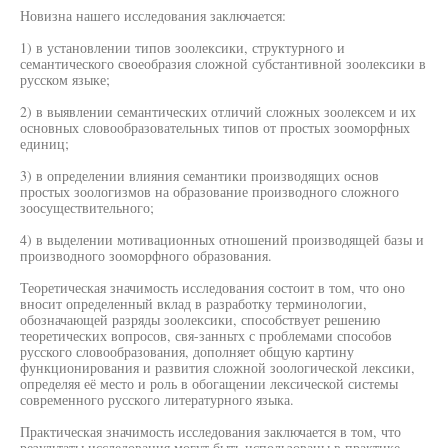
Новизна нашего исследования заключается:
1) в установлении типов зоолексики, структурного и
семантического своеобразия сложной субстантивной зоолексики в
русском языке;
2) в выявлении семантических отличий сложных зоолексем и их
основных словообразовательных типов от простых зооморфных
единиц;
3) в определении влияния семантики производящих основ
простых зоологизмов на образование производного сложного
зоосуществительного;
4) в выделении мотивационных отношений производящей базы и
производного зооморфного образования.
Теоретическая значимость исследования состоит в том, что оно
вносит определенный вклад в разработку терминологии,
обозначающей разряды зоолексики, способствует решению
теоретических вопросов, свя-занньтх с проблемами способов
русского словообразования, дополняет общую картину
функционирования и развития сложной зоологической лексики,
определяя её место и роль в обогащении лексической системы
современного русского литературного языка.
Практическая значимость исследования заключается в том, что
результаты исследования могут быть использованы в практике