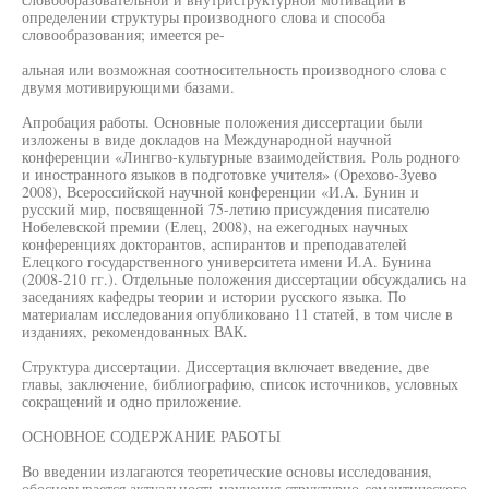
определении структуры производного слова и способа
словообразования; имеется ре-
альная или возможная соотносительность производного слова с
двумя мотивирующими базами.
Апробация работы. Основные положения диссертации были
изложены в виде докладов на Международной научной
конференции «Лингво-культурные взаимодействия. Роль родного
и иностранного языков в подготовке учителя» (Орехово-Зуево
2008), Всероссийской научной конференции «И.А. Бунин и
русский мир, посвященной 75-летию присуждения писателю
Нобелевской премии (Елец, 2008), на ежегодных научных
конференциях докторантов, аспирантов и преподавателей
Елецкого государственного университета имени И.А. Бунина
(2008-210 гг.). Отдельные положения диссертации обсуждались на
заседаниях кафедры теории и истории русского языка. По
материалам исследования опубликовано 11 статей, в том числе в
изданиях, рекомендованных ВАК.
Структура диссертации. Диссертация включает введение, две
главы, заключение, библиографию, список источников, условных
сокращений и одно приложение.
ОСНОВНОЕ СОДЕРЖАНИЕ РАБОТЫ
Во введении излагаются теоретические основы исследования,
обосновывается актуальность изучения структурно-семантического