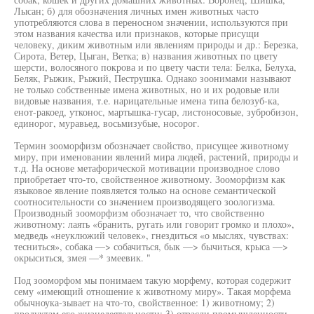
Лысан; б) для обозначения личных имен животных часто
употребляются слова в переносном значении, используются при
этом названия качества или признаков, которые присущи
человеку, диким животным или явлениям природы и др.: Березка,
Сирота, Ветер, Цыган, Ветка; в) названия животных по цвету
шерсти, волосяного покрова и по цвету части тела: Белка, Белуха,
Беляк, Рыжик, Рыжий, Пеструшка. Однако зоонимами называют
не только собственные имена животных, но и их родовые или
видовые названия, т.е. нарицательные имена типа белозуб-ка,
енот-ракоед, утконос, мартышка-гусар, листоносовые, зубробизон,
единорог, муравьед, восьмизубые, носорог.
Термин зооморфизм обозначает свойство, присущее животному
миру, при именовании явлений мира людей, растений, природы и
т.д. На основе метафорической мотивации производное слово
приобретает что-то, свойственное животному. Зооморфизм как
языковое явление появляется только на основе семантической
соотносительности со значением производящего зоологизма.
Производный зооморфизм обозначает то, что свойственно
животному: лаять «бранить, ругать или говорит громко и плохо»,
медведь «неуклюжий человек», гнездиться «о мыслях, чувствах:
тесниться», собака —> собачиться, бык —> бычиться, крыса —>
окрыситься, змея —* змеевик. "
Под зооморфом мы понимаем такую морфему, которая содержит
сему «имеющий отношение к животному миру». Такая морфема
обычноука-зывает на что-то, свойственное: 1) животному; 2)
продуктам его жизнедеятельности; 3) отрасли промышленности,