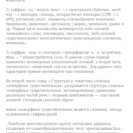
2) суффикс -ец-: носить хвост —> хвостоносец (бабочка), иной
ход —> иноходец «лошадь, которая бегает иноходью [СРЯ, т.1:
669], рогоносец (жук), сенокосец (паукообразное животное),
броненосец (животное), щитоносец (зверек), меченосец (рыба) и
др. Первая часть зоолексемы мотивируется либо основой
зооморфного слова: пчеловодец, хвостоносец, либо основой
существительного незоологического происхождения: сенокосец,
меченосец-,
3) суффикс -тель- в сочетании с интерфиксом -о, -е: истреблять
яйца —* яйцеистребитель (оса). В данном случае первый
компонент мотивирован зоологической основой, а вторая часть
соотносится с семантикой глагола истреблять. Для данного типа
характерны прямые мотивацион-ные отношения.
Во второй части главы «.Структура и семантика сложных
зооморфных существительных» раскрывается структура сложных
зооморфных существительных, мотивированных единицами
различных частей речи с опорным компонентом — глагольной
основой. Основным способом образо-
вания зооморфных существительных является сложение, иногда
осложненное суффиксацией.
. Наиболее многочисленную группу составляют дериваты,
созданные по словообразовательному типу: производящая база -
глагольное словосочетание, созданное по модели «зоологизм