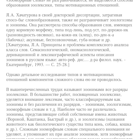
образования зоолексики, типы мотивационных отношений.
JI.A. Хачатурова в своей докторской диссертации, затрагивая
спосо-бьг словообразования, также не разграничивает зоологизмы
и зоонимы. Она рассмотрела способы образования слов, имеющих
одну корневую морфему, типа под-линь, под-уст, по-дорожн-ик
(разновидность овсянки), на-кожн-ик (клещ), по-ден-к-а
(бабочка); акуловые, беспозвоночные, губа-новые и др.
[Хачатурова, JI.A. Принципы и проблемы комплексного анализа
класса слов. Семасиологический, ономасиологической,
деривационной и лексикографической аспекты описания
зоонимов в русском языке: авто-реф. дис.... д-ра филол. наук. -
Екатеринбург, 1993. — С. 25-28.]
Однако детальное исследование типов и мотивационных
отношений компонентов сложного слова ею не проводилось.
В вышеперечисленных трудах называют зоонимами все разряды
зоолексики. В большинстве работ, посвященных зоолексике,
уделяется внимание лексемам, часто классифицируемым как
зоонимы и без различения их разрядов, - зоонимам, зоологизмам,
зооморфным словам и т.д. Наиболее часто не различались
зоонимы, представляющие собой собственные имена животных
(Вороной, Каштанка, Быстрый и др.), и зоологизмы (названия
животного как биологического существа типа конь, собака, кошка
и др.). Сложным зооморфным словам специального внимания не
уделяют, а упоминают их при анализе зоонимов, хотя зооморфные
композиты как часть зоолексики обладают весьма разнообразными