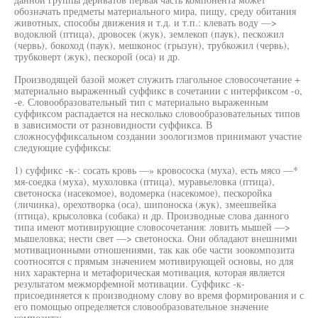
обозначать предметы материального мира, пищу, среду обитания
животных, способы движения и т.д. и т.п.: клевать воду —>
водоклюй (птица), дровосек (жук), землекоп (паук), пескожил
(червь), бокоход (паук), мешконос (грызун), трубкожил (червь),
трубковерт (жук), пескорой (оса) и др.
Производящей базой может служить глагольное словосочетание +
материально выраженный суффикс в сочетании с интерфиксом -о,
-е. Словообразовательный тип с материально выраженным
суффиксом распадается на несколько словообразовательных типов
в зависимости от разновидности суффикса. В
сложносуффиксальном создании зоологизмов принимают участие
следующие суффиксы:
1) суффикс -к-: сосать кровь —» кровососка (муха), есть мясо —*
мя-соедка (муха), мухоловка (птица), муравьеловка (птица),
светоноска (насекомое), водомерка (насекомое), пескоройка
(личинка), орехотворка (оса), шипоноска (жук), змеешвейка
(птица), крысоловка (собака) и др. Производные слова данного
типа имеют мотивирующие словосочетания: ловить мышей —>
мышеловка; нести свет —> светоноска. Они обладают внешними
мотивационными отношениями, так как обе части зоокомпозита
соотносятся с прямым значением мотивирующей основы, но для
них характерна и метафорическая мотивация, которая является
результатом межморфемной мотивации. Суффикс -к-
присоединяется к производному слову во время формирования и с
его помощью определяется словообразовательное значение
композита;