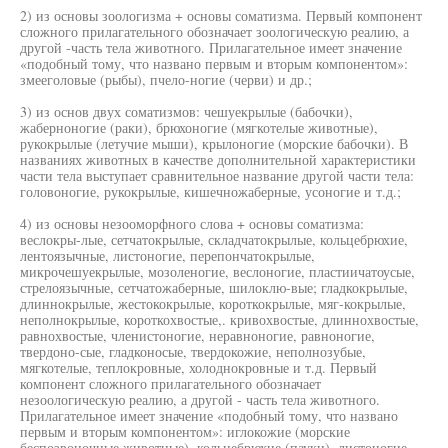
2) из основы зоологизма + основы соматизма. Первый компонент
сложного прилагательного обозначает зоологическую реалию, а
другой -часть тела животного. Прилагательное имеет значение
«подобный тому, что названо первым и вторым компонентом»:
змееголовые (рыбы), пчело-ногие (черви) и др.;
3) из основ двух соматизмов: чешуекрылые (бабочки),
жаберноногие (раки), брюхоногие (мягкотелые животные),
рукокрылые (летучие мыши), крылоногие (морские бабочки). В
названиях животных в качестве дополнительной характеристики
части тела выступает сравнительное название другой части тела:
головоногие, рукокрылые, кишечножаберные, усоногие и т.д.;
4) из основы незооморфного слова + основы соматизма:
веслокры-лые, сетчатокрылые, складчатокрылые, кольцебрюхие,
лентоязычные, листоногие, перепончатокрылые,
микрочешуекрылые, мозоленогие, веслоногие, пластиичатоусые,
стрелоязычные, сетчатожаберные, шилоклю-вые; гладкокрылые,
длиннокрылые, жестококрылые, короткокрылые, мяг-кокрылые,
неполнокрылые, короткохвостые,. кривохвостые, длиннохвостые,
равнохвостые, членистоногие, неравноногие, равноногие,
твердоно-сые, гладконосые, твердокожие, неполнозубые,
мягкотелые, теплокровные, холоднокровные и т.д. Первый
компонент сложного прилагательного обозначает
незоологическую реалию, а другой - часть тела животного.
Прилагательное имеет значение «подобный тому, что названо
первым и вторым компонентом»: иглокожие (морские
беспозвоночные животные), кольцебрюхие (пауки), листоногие