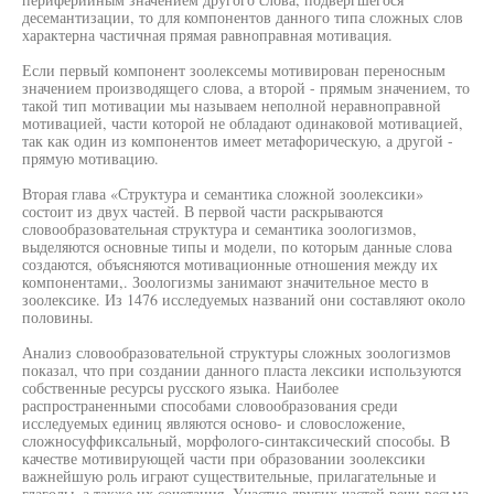
десемантизации, то для компонентов данного типа сложных слов
характерна частичная прямая равноправная мотивация.
Если первый компонент зоолексемы мотивирован переносным
значением производящего слова, а второй - прямым значением, то
такой тип мотивации мы называем неполной неравноправной
мотивацией, части которой не обладают одинаковой мотивацией,
так как один из компонентов имеет метафорическую, а другой -
прямую мотивацию.
Вторая глава «Структура и семантика сложной зоолексики»
состоит из двух частей. В первой части раскрываются
словообразовательная структура и семантика зоологизмов,
выделяются основные типы и модели, по которым данные слова
создаются, объясняются мотивационные отношения между их
компонентами,. Зоологизмы занимают значительное место в
зоолексике. Из 1476 исследуемых названий они составляют около
половины.
Анализ словообразовательной структуры сложных зоологизмов
показал, что при создании данного пласта лексики используются
собственные ресурсы русского языка. Наиболее
распространенными способами словообразования среди
исследуемых единиц являются осново- и словосложение,
сложносуффиксальный, морфолого-синтаксический способы. В
качестве мотивирующей части при образовании зоолексики
важнейшую роль играют существительные, прилагательные и
глаголы, а также их сочетания. Участие других частей речи весьма