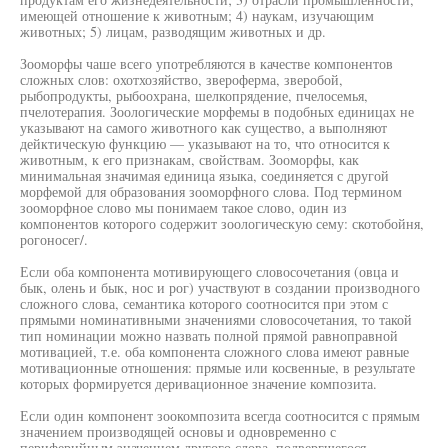
имеющей отношение к животным; 4) наукам, изучающим
животных; 5) лицам, разводящим животных и др.
Зооморфы чаше всего употребляются в качестве компонентов
сложных слов: охотхозяйство, звероферма, зверобой,
рыбопродукты, рыбоохрана, шелкопрядение, пчелосемья,
пчелотерапия. Зоологические морфемы в подобных единицах не
указывают на самого животного как существо, а выполняют
дейктическую функцию — указывают на то, что относится к
животным, к его признакам, свойствам. Зооморфы, как
минимальная значимая единица языка, соединяется с другой
морфемой для образования зооморфного слова. Под термином
зооморфное слово мы понимаем такое слово, один из
компонентов которого содержит зоологическую сему: скотобойня,
рогоносег/.
Если оба компонента мотивирующего словосочетания (овца и
бык, олень и бык, нос и рог) участвуют в создании производного
сложного слова, семантика которого соотносится при этом с
прямыми номинативными значениями словосочетания, то такой
тип номинации можно назвать полной прямой равноправной
мотивацией, т.е. оба компонента сложного слова имеют равные
мотивационные отношения: прямые или косвенные, в результате
которых формируется деривационное значение композита.
Если один компонент зоокомпозита всегда соотносится с прямым
значением производящей основы и одновременно с
периферийным значением другого слова, подвергшегося