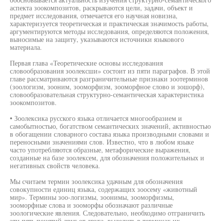
аспекта зоокомпозитов, раскрываются цели, задачи, объект и
предмет исследования, отмечается его научная новизна,
характеризуется теоретическая и практическая значимость работы,
аргументируются методы исследования, определяются положения,
выносимые на защиту, указываются источники языкового
материала.
Первая глава «Теоретические основы исследования
словообразования зоолексши» состоит из пяти параграфов. В этой
главе рассматриваются разграничительные признаки зоотерминов
(зоологизм, зооним, зооморфизм, зооморфное слово и зошорф),
словообразовательная структурно-семантическая характеристика
зоокомпозитов.
• Зоолексика русского языка отличается многообразием и
самобытностью, богатством семантических значений, активностью
в обогащении словарного состава языка производными словами и
переносными значениями слов. Известно, что в любом языке
часто употребляются образные, метафорические выражения,
созданные на базе зоолексем, для обозначения положительных и
негативных свойств человека.
Мы считаем термин зоолексика удачным для обозначения
совокупности единиц языка, содержащих зоосему «животный
мир». Термины зоо-логизмы, зоонимы, зооморфизмы,
зооморфные слова и зооморфы обозначают различные
зоологические явления. Следовательно, необходимо отграничить
эти пять понятий друг от друга, выделить в терминах их