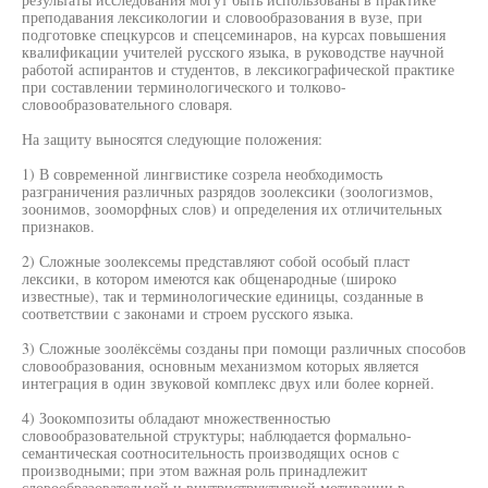
преподавания лексикологии и словообразования в вузе, при
подготовке спецкурсов и спецсеминаров, на курсах повышения
квалификации учителей русского языка, в руководстве научной
работой аспирантов и студентов, в лексикографической практике
при составлении терминологического и толково-
словообразовательного словаря.
На защиту выносятся следующие положения:
1) В современной лингвистике созрела необходимость
разграничения различных разрядов зоолексики (зоологизмов,
зоонимов, зооморфных слов) и определения их отличительных
признаков.
2) Сложные зоолексемы представляют собой особый пласт
лексики, в котором имеются как общенародные (широко
известные), так и терминологические единицы, созданные в
соответствии с законами и строем русского языка.
3) Сложные зоолёксёмы созданы при помощи различных способов
словообразования, основным механизмом которых является
интеграция в один звуковой комплекс двух или более корней.
4) Зоокомпозиты обладают множественностью
словообразовательной структуры; наблюдается формально-
семантическая соотносительность производящих основ с
производными; при этом важная роль принадлежит
словообразовательной и внутриструктурной мотивации в