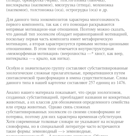
вислокрылка (насекомое), мясогрузка (птица), мохоножка
(насекомое), толстоножка (оса), острогрудка (оса) и др.
Для данного типа зоокомпозитов характерна многозначность
первого компонента, так как с его помощью раскрываются
непрямые мотивацион-ные отношения. Поэтому можно сказать,
что данный тип зоолексем обладает неравноправной мотивацией,
поскольку первая часть композита имеет метафорическую
мотивацию, а вторая характеризуется прямыми мотива-ционными
отношениями. В этом типе отмечается внутриструктурная
«межморфемная мотивация» (веерохвостка —* хвост, как веер,
нитекрылка —» крыло, как нитка).
Особую и значительную группу составляют субстантивированные
зоологические сложные прилагательные, превратившиеся путем
синтаксической трансформации в имена существительные. Слова
данного типа в нашей картотеке составляют 257 единиц из 1476.
Анализ нашего материала показывает, что среди зоологизмов,
созданных субстантивацией, преобладают названия не конкретных
животных, а их классов для обозначения определенного семейства
или отряда животных. Однако связь сложных
субстантивированных зоолексем со своими словоформами не
потеряна, поэтому для них характерна временная субституция.
Хотя современные толковые словари не указывают на исходные
словоформы, но в специальной литературе часто встречаются
такие формы: земноводный —> земноводные,
полужестококрылый —* полужесто-кокрылые. Обычно