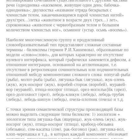
речи (однодневка «насекомое, живущее один день; бабочка-
однодневка»; двухвостка «название отряда бескрылых с
членистым телом, заканчивающимся парой членистых нитей»
двух(трех...)летка «животное в возрасте двух (трех...) лет»,
сороконожка «животное с червеобразным телом и большим
количеством членистых ног», осьминог (устар. осьмь «восемь»).
Наиболее многочисленную группу и продуктивный
словообразовательный тип представляют сложные составные
термины - билексемы (термин Р.И.Хашимова), образованные по
модели «слово+слово», для которых характерно не отсутствие
нулевого интерфикса, который графически заменяется дефисом, а
отношение интеграции, основанной на агглютинации, т.е.
отсутствие в ретроспекции сочинительных или подчинительных
отношений мейсду компонентами сложного слова: попугай-рыба
(рыба), молот-рыба (рыба), лягушка-бык (лягушка), жук-олень
(жук), жук-носорог (жук), воробей-сторож (воробей), муравей-
вор (муравей), птица-носорог (птица), орел-могилъи]йк (орел),
орел-долгохвост (орел), лебедь-кликун (лебедь), лебедь-трубач
(лебедь), лебедь-шипун (лебедь), пчела-плотник (пчела) и т.д.
С точки зрения семантической структуры производящей базы
можно выделить следующие типы билексем: 1) зоологизм +
зоологизм типа лягушка-бык (ящерица), жук-олень (жук), жук-
носорог (жук), птица-носорог (птица), крабоед-обезьяна
(обезьяна), сом-касатка (сом), рак-богомол (рак), лягушка-вол,
клоп-черепашка и т.д., в которых каждый компонент обозначает
животное, принадлежащее какому-либо другому типу, классу