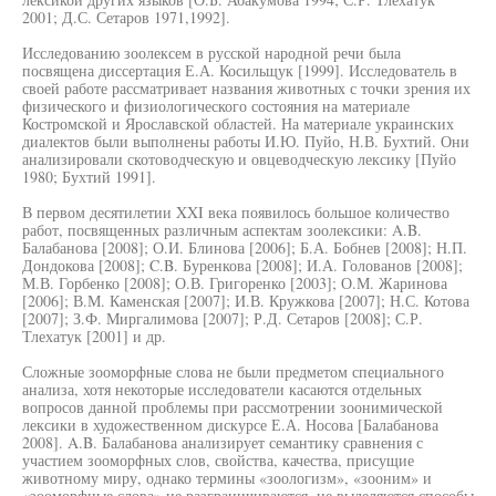
2001; Д.С. Сетаров 1971,1992].
Исследованию зоолексем в русской народной речи была
посвящена диссертация Е.А. Косильщук [1999]. Исследователь в
своей работе рассматривает названия животных с точки зрения их
физического и физиологического состояния на материале
Костромской и Ярославской областей. На материале украинских
диалектов были выполнены работы И.Ю. Пуйо, Н.В. Бухтий. Они
анализировали скотоводческую и овцеводческую лексику [Пуйо
1980; Бухтий 1991].
В первом десятилетии XXI века появилось большое количество
работ, посвященных различным аспектам зоолексики: A.B.
Балабанова [2008]; О.И. Блинова [2006]; Б.А. Бобнев [2008]; Н.П.
Дондокова [2008]; C.B. Буренкова [2008]; И.А. Голованов [2008];
М.В. Горбенко [2008]; О.В. Григоренко [2003]; О.М. Жаринова
[2006]; В.М. Каменская [2007]; И.В. Кружкова [2007]; Н.С. Котова
[2007]; З.Ф. Миргалимова [2007]; Р.Д. Сетаров [2008]; С.Р.
Тлехатук [2001] и др.
Сложные зооморфные слова не были предметом специального
анализа, хотя некоторые исследователи касаются отдельных
вопросов данной проблемы при рассмотрении зоонимической
лексики в художественном дискурсе Е.А. Носова [Балабанова
2008]. A.B. Балабанова анализирует семантику сравнения с
участием зооморфных слов, свойства, качества, присущие
животному миру, однако термины «зоологизм», «зооним» и
«зооморфные слова» не разграничиваются, не выделяются способы