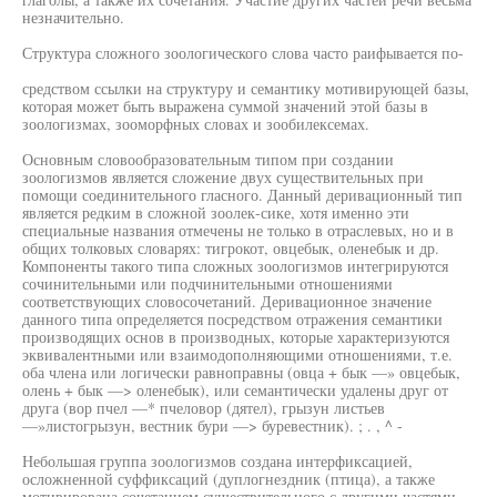
незначительно.
Структура сложного зоологического слова часто раифывается по-
средством ссылки на структуру и семантику мотивирующей базы,
которая может быть выражена суммой значений этой базы в
зоологизмах, зооморфных словах и зообилексемах.
Основным словообразовательным типом при создании
зоологизмов является сложение двух существительных при
помощи соединительного гласного. Данный деривационный тип
является редким в сложной зоолек-сике, хотя именно эти
специальные названия отмечены не только в отраслевых, но и в
общих толковых словарях: тигрокот, овцебык, оленебык и др.
Компоненты такого типа сложных зоологизмов интегрируются
сочинительными или подчинительными отношениями
соответствующих словосочетаний. Деривационное значение
данного типа определяется посредством отражения семантики
производящих основ в производных, которые характеризуются
эквивалентными или взаимодополняющими отношениями, т.е.
оба члена или логически равноправны (овца + бык —» овцебык,
олень + бык —> оленебык), или семантически удалены друг от
друга (вор пчел —* пчеловор (дятел), грызун листьев
—»листогрызун, вестник бури —> буревестник). ; . , ^ -
Небольшая группа зоологизмов создана интерфиксацией,
осложненной суффиксаций (дуплогнездник (птица), а также
мотивирована сочетанием существительного с другими частями