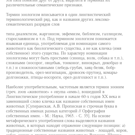
различительные семантические признаки.
Термин зоологизм вписывается в один лингвистический
терминологический ряд, как и названия других лексико-
семантических разрядов слов
типа диалектизм, жаргонизм, эвфемизм, библеизм, галлицизм,
старославянизм и т.п. Под термином зоологизм понимается
языковая единица, употребляемая для номинации самого
животного как биологического существа, а не как кличка (имя
собственное) этого существа. По характеру номинации
зоологизмы могут быть простыми (синица, волк, собака и т.п.),
сложными (носорог, овцебык, тонконог, винокрыл, дикобраз и
т.п.) и сложносоставными (лебедь-грубач, заяц-беляк, бобр-
производитель, орел-могипыцик, дровосек-прутоед, комары-
долгоножки, птицы-носороги, орел-долгохвост и т.п.).
Наиболее употребительным, частотным является термин зооним
(греч. zoon «животное» + onyma «имя»), вошедший в
Лингвистическое употребление в начале 60-х годов XX века и
заменивший слово кличка как название собственных имен
животных [Суперанская, A.B. Прописная и строчная буква в
собственных именах разных категорий // Орфография
собственных имен. - М.: Наука, 1965. - С. 35]. На основе
метафорического употребления слова выделяются названия
животных, в которых находят отражение следующие позиции: а)
традиционные собственные названия животных - лошадей, коров,
собак, кошек и других домашних животных: Воронец, Шишка,