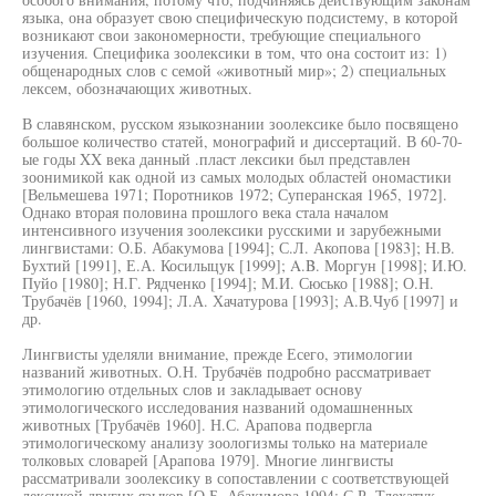
языка, она образует свою специфическую подсистему, в которой
возникают свои закономерности, требующие специального
изучения. Специфика зоолексики в том, что она состоит из: 1)
общенародных слов с семой «животный мир»; 2) специальных
лексем, обозначающих животных.
В славянском, русском языкознании зоолексике было посвящено
большое количество статей, монографий и диссертаций. В 60-70-
ые годы XX века данный .пласт лексики был представлен
зоонимикой как одной из самых молодых областей ономастики
[Вельмешева 1971; Поротников 1972; Суперанская 1965, 1972].
Однако вторая половина прошлого века стала началом
интенсивного изучения зоолексики русскими и зарубежными
лингвистами: О.Б. Абакумова [1994]; С.Л. Акопова [1983]; Н.В.
Бухтий [1991], Е.А. Косилыцук [1999]; A.B. Моргун [1998]; И.Ю.
Пуйо [1980]; Н.Г. Рядченко [1994]; М.И. Сюсько [1988]; О.Н.
Трубачёв [1960, 1994]; Л.А. Хачатурова [1993]; А.В.Чуб [1997] и
др.
Лингвисты уделяли внимание, прежде Есего, этимологии
названий животных. О.Н. Трубачёв подробно рассматривает
этимологию отдельных слов и закладывает основу
этимологического исследования названий одомашненных
животных [Трубачёв 1960]. Н.С. Арапова подвергла
этимологическому анализу зоологизмы только на материале
толковых словарей [Арапова 1979]. Многие лингвисты
рассматривали зоолексику в сопоставлении с соответствующей
лексикой других языков [О.Б. Абакумова 1994; С.Р. Тлехатук