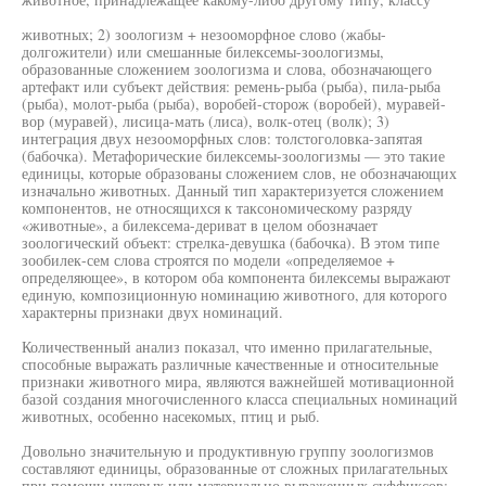
животных; 2) зоологизм + незооморфное слово (жабы-
долгожители) или смешанные билексемы-зоологизмы,
образованные сложением зоологизма и слова, обозначающего
артефакт или субъект действия: ремень-рыба (рыба), пила-рыба
(рыба), молот-рыба (рыба), воробей-сторож (воробей), муравей-
вор (муравей), лисица-мать (лиса), волк-отец (волк); 3)
интеграция двух незооморфных слов: толстоголовка-запятая
(бабочка). Метафорические билексемы-зоологизмы — это такие
единицы, которые образованы сложением слов, не обозначающих
изначально животных. Данный тип характеризуется сложением
компонентов, не относящихся к таксономическому разряду
«животные», а билексема-дериват в целом обозначает
зоологический объект: стрелка-девушка (бабочка). В этом типе
зообилек-сем слова строятся по модели «определяемое +
определяющее», в котором оба компонента билексемы выражают
единую, композиционную номинацию животного, для которого
характерны признаки двух номинаций.
Количественный анализ показал, что именно прилагательные,
способные выражать различные качественные и относительные
признаки животного мира, являются важнейшей мотивационной
базой создания многочисленного класса специальных номинаций
животных, особенно насекомых, птиц и рыб.
Довольно значительную и продуктивную группу зоологизмов
составляют единицы, образованные от сложных прилагательных
при помощи нулевых или материально выраженных суффиксов: