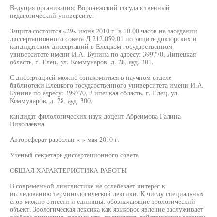
Ведущая организация: Воронежский государственный
педагогический университет
Защита состоится «29» июня 2010 г. в 10.00 часов на заседании
диссертационного совета Д 212.059.01 по защите докторских и
кандидатских диссертаций в Елецком государственном
университете имени И.А. Бунина по адресу: 399770, Липецкая
область, г. Елец, ул. Коммунаров, д. 28, ауд. 301.
С диссертацией можно ознакомиться в научном отделе
библиотеки Елецкого государственного университета имени И.А.
Бунина по адресу: 399770, Липецкая область, г. Елец, ул.
Коммунаров, д. 28, ауд. 300.
кандидат филологических наук доцент Абреимова Галина
Николаевна
Автореферат разослан « » мая 2010 г.
Ученый секретарь диссертационного совета
ОБЩАЯ ХАРАКТЕРИСТИКА РАБОТЫ
В современной лингвистике не ослабевает интерес к
исследованию терминологической лексики. К числу специальных
слов можно отнести и единицы, обозначающие зоологический
объект. Зоологическая лексика как языковое явление заслуживает
особого внимания, потому что, подчиняясь действующим законам