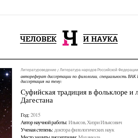
Литературоведение
Литература народов Российской Федерации 
автореферат диссертации по филологии, специальность ВАК 
диссертация на тему:
Суфийская традиция в фольклоре и 
Дагестана
Год:
2015
Автор научной работы:
Ильясов, Хизри Ильясович
Ученая cтепень:
доктора филологических наук
Место защиты диссертации:
Махачкала