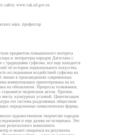
 сайта: www.vak.ed.gov.ru
еских наук, профессор
стали предметом повышенного интереса
клора и литературы народов Дагестана с
ле с традициями суфизма, все еще находится
ний об истории национального искусства,
ость исследования воздействий суфизма на
ой линии в произведениях современных
стема коммуникации ориентирована на их
ана на обновлении. Процессы толкования,
 становятся творческим актом. Причем,
и места, культурных условий. Цивилизация
льтура-это система разделяемых обществом
ющих определенные символические формы.
овесно-художественном творчестве народов
следования и еще далеко не исчерпана. Это
ение религиозного компонента
тер и может опираться на результаты
. Настоящая работа — одна из немногих,