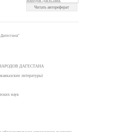
Читать автореферат
 Дагестана"
 НАРОДОВ ДАГЕСТАНА
кавказские литературы)
еских наук
м образовательном учреждении высшего