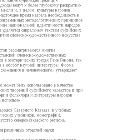
дходы ведут к более глубокому раскрытию
мысли и, в целом, культуры народов
 настоящее время назрела необходимость в
е современных методологических принципов
ание национальной идентичности народов
е уделяется сакральным текстам суфийских
ития словесно-художественного искусства
стов рассматриваются многие
станской словесно-художественных
в в эзотерических трудах Рене Генона, так
а в оборот научной литературы. Форма,
схождения и человеческого» утверждает
о может быть использовано в качестве
ских творений суфийского характера и при
рии фольклора и литературы народов
 использо-
ародов Северного Кавказа, в учебных
ических учебников, монографий,
сство северокавказского региона.
я различных отраслей науки.
 мусульманской культуры и литературы: