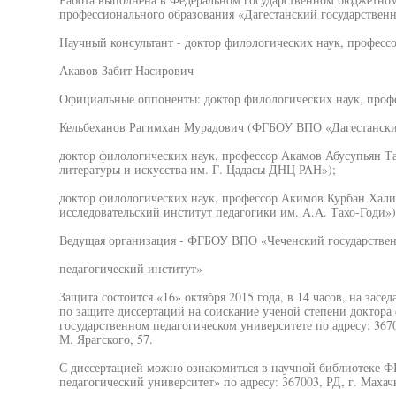
профессионального образования «Дагестанский государствен
Научный консультант - доктор филологических наук, професс
Акавов Забит Насирович
Официальные оппоненты: доктор филологических наук, проф
Кельбеханов Рагимхан Мурадович (ФГБОУ ВПО «Дагестанский
доктор филологических наук, профессор Акамов Абусупьян Т
литературы и искусства им. Г. Цадасы ДНЦ РАН»);
доктор филологических наук, профессор Акимов Курбан Хали
исследовательский институт педагогики им. A.A. Тахо-Годи»)
Ведущая организация - ФГБОУ ВПО «Чеченский государстве
педагогический институт»
Защита состоится «16» октября 2015 года, в 14 часов, на засе
по защите диссертаций на соискание ученой степени доктора
государственном педагогическом университете по адресу: 3670
М. Ярагского, 57.
С диссертацией можно ознакомиться в научной библиотеке 
педагогический университет» по адресу: 367003, РД, г. Махачк