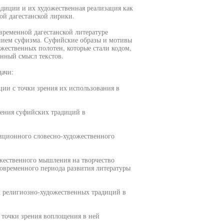
диции и их художественная реализация как
ой дагестанской лирики.
временной дагестанской литературе
нием суфизма. Суфийские образы и мотивы
жественных полотен, которые стали кодом,
нный смысл текстов.
дачи:
ии с точки зрения их использования в
ления суфийских традиций в
иционного словесно-художественного
ожественного мышления на творчество
современного периода развития литературы
х религиозно-художественных традиций в
с точки зрения воплощения в ней