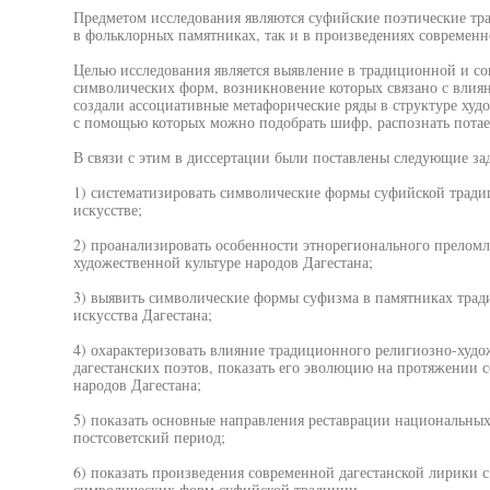
Предметом исследования являются суфийские поэтические тра
в фольклорных памятниках, так и в произведениях современн
Целью исследования является выявление в традиционной и со
символических форм, возникновение которых связано с влия
создали ассоциативные метафорические ряды в структуре худо
с помощью которых можно подобрать шифр, распознать потае
В связи с этим в диссертации были поставлены следующие за
1) систематизировать символические формы суфийской традиц
искусстве;
2) проанализировать особенности этнорегионального прелом
художественной культуре народов Дагестана;
3) выявить символические формы суфизма в памятниках трад
искусства Дагестана;
4) охарактеризовать влияние традиционного религиозно-худ
дагестанских поэтов, показать его эволюцию на протяжении 
народов Дагестана;
5) показать основные направления реставрации национальны
постсоветский период;
6) показать произведения современной дагестанской лирики 
символических форм суфийской традиции.