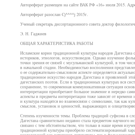
Автореферат размещен на сайте ВАК РФ «16» июля 2015. Адрес
Автореферат разослан Cj^^^^j 2015г.
Ученый секретарь диссертационного совета доктор филологич
Э. Н. Гаджиев
ОБЩАЯ ХАРАКТЕРИСТИКА РАБОТЫ
Исламские корни традиционной культуры народов Дагестана 
историков, этнологов, искусствоведов. Однако изучение фоль
точки зрения ее связей с мусульманской культурой, в том чис
в начальной стадии. Необходимостью восполнения представле
о ее содержательно-смысловом аспекте определяется актуальн
традиционное искусство народов Дагестана и проявлений эт
дагестанских поэтов. Если в традиционных культурах вся си
сохранение, то современная коммуникативная ситуация основ
интерпретации приобретают большое значение и нередко сами
аспекты и предметы интерпретации тоже зависят от времени 
и культура находятся во взаимосвязи с символами, так как ку
смыслов, установок и ценностей, выражающих и олицетворя
Степень изученности темы. Проблема традиций суфизма в сл
Дагестана сравнительно недавно стала предметом научного ис
связано с тем обстоятельством, что только в наше время изуч
традиционной культуры приобрело систематизированный харак
исследований как историков литературы, так и фольклористов