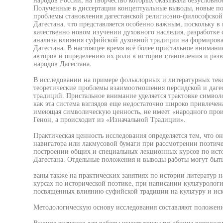
Полученные в диссертации концептуальные выводы, новые по
проблемы становления дагестанской религиозно-философской 
Дагестана, что представляется особенно важным, поскольку в
качественно новом изучении духовного наследия, разработк
анализа влияния суфийской духовной традиции на формиров
Дагестана. В настоящее время всё более пристальное внимани
авторов и определению их роли в истории становления и разв
народов Дагестана.
В исследовании на примере фольклорных и литературных тек
теоретические проблемы взаимоотношения персидской и даге
традиций. Пристальное внимание уделяется трактовке символо
как эта система взглядов еще недостаточно широко привлечен
имеющая символическую ценность, не имеет «народного прои
Генон, а происходит из «Изначальной Традиции».
Практическая ценность исследования определяется тем, что он
навигатора или лакмусовой бумаги при рассмотрении поэтиче
построении общих и специальных лекционных курсов по исто
Дагестана. Отдельные положения и выводы работы могут быть
ваны также на практических занятиях по истории литератур н
курсах по исторической поэтике, при написании культуролог
посвященных влиянию суфийской традиции на культуру и иску
Методологическую основу исследования составляют положени
Важное значение для работы имеют труды по общим вопросам