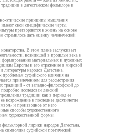
радиции в дагестанском фольклоре и
венно-этические принципы мышления
, имеют свои специфические черты.
ультуры претворяются в жизнь на основе
во стремилось дать оценку человеческой
новаторства. В этом плане заслуживает
деятельности, возникшей в прошлые века в
й формированию материальных и духовных
адициям Европы и его отражение в мировой
и литературы народов Дагестана.
к проблемам суфийского влияния на
чается привлечением для рассмотрения
х традиций - от западно-философской до
е подробно исследован лакский
роявления традиции как в период ее
 ее возрождение в последнее десятилетие
мвол» и производное от него
ичные способы художественного
нием художественной формы.
 фольклорной лирики народов Дагестана,
ена символика суфийской поэтической