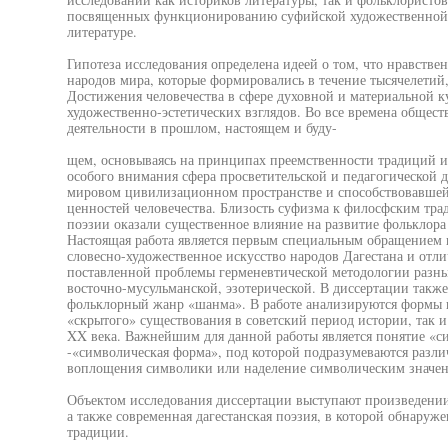
посвященных функционированию суфийской художественной т
литературе.
Гипотеза исследования определена идеей о том, что нравст
народов мира, которые формировались в течение тысячелетий
Достижения человечества в сфере духовной и материальной к
художественно-эстетических взглядов. Во все времена общест
деятельности в прошлом, настоящем и буду-
щем, основываясь на принципах преемственности традиций и 
особого внимания сфера просветительской и педагогической 
мировом цивилизационном пространстве и способствовавше
ценностей человечества. Близость суфизма к филосфским тр
поэзии оказали существенное влияние на развитие фольклора 
Настоящая работа является первым специальным обращением 
словесно-художественное искусство народов Дагестана и отли
поставленной проблемы герменевтической методологии разны
восточно-мусульманской, эзотерической. В диссертации такж
фольклорный жанр «шанма». В работе анализируются формы п
«скрытого» существования в советский период истории, так и
XX века. Важнейшим для данной работы является понятие «си
-«символическая форма», под которой подразумеваются разл
воплощения символики или наделение символическим значе
Объектом исследования диссертации выступают произведении
а также современная дагестанская поэзия, в которой обнаруж
традиции.