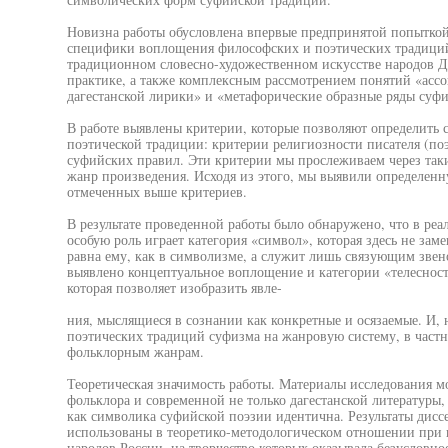
Новизна работы обусловлена впервые предпринятой попыткой
специфики воплощения философских и поэтических традиций
традиционном словесно-художественном искусстве народов Д
практике, а также комплексным рассмотрением понятий «асс
дагестанской лирики» и «метафорические образные ряды суф
В работе выявлены критерии, которые позволяют определить
поэтической традиции: критерии религиозности писателя (поэ
суфийских правил. Эти критерии мы прослеживаем через таки
жанр произведения. Исходя из этого, мы выявили определен
отмеченных выше критериев.
В результате проведенной работы было обнаружено, что в ре
особую роль играет категория «символ», которая здесь не зам
равна ему, как в символизме, а служит лишь связующим зве
выявлено концептуальное воплощение и категории «телеснос
которая позволяет изобразить явле-
ния, мыслящиеся в сознании как конкретные и осязаемые. И, 
поэтических традиций суфизма на жанровую систему, в частн
фольклорным жанрам.
Теоретическая значимость работы. Материалы исследования м
фольклора и современной не только дагестанской литературы, 
как символика суфийской поэзии идентична. Результаты дисс
использованы в теоретико-методологическом отношении при 
народов России, на творчество которых оказывала безусловно