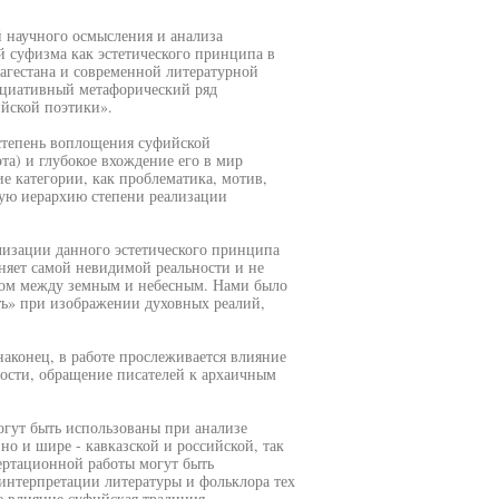
 научного осмысления и анализа
 суфизма как эстетического принципа в
агестана и современной литературной
оциативный метафорический ряд
ийской поэтики».
 степень воплощения суфийской
та) и глубокое вхождение его в мир
е категории, как проблематика, мотив,
ную иерархию степени реализации
ализации данного эстетического принципа
еняет самой невидимой реальности и не
ном между земным и небесным. Нами было
ть» при изображении духовных реалий,
наконец, в работе прослеживается влияние
ости, обращение писателей к архаичным
огут быть использованы при анализе
но и шире - кавказской и российской, так
ертационной работы могут быть
интерпретации литературы и фольклора тех
е влияние суфийская традиция.