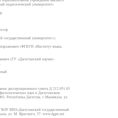
ный педагогический университет»
ор
ессор
 государственный университет»);
атарханович (ФГБУН «Институт языка,
кович (ГУ «Дагестанский научно-
.
нный
дании диссертационного совета Д 212.051.03
 филологических наук в Дагестанском
03, Республика Дагестан, г.Махачкала, ул.
ФГБОУ ВПО«Дагестанский государственный
ала, ул. М. Ярагского, 57. www.dgpu.net