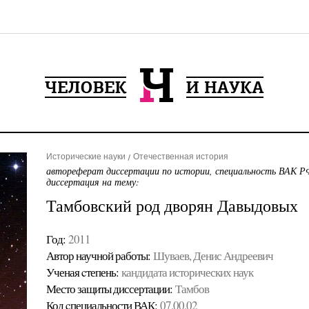
Исторические науки
Отечественная история
автореферат диссертации по истории, специальность ВАК РФ
диссертация на тему:
Тамбовский род дворян Давыдовых
Год:
2011
Автор научной работы:
Шуваев, Денис Андреевич
Ученая cтепень:
кандидата исторических наук
Место защиты диссертации:
Тамбов
Код cпециальности ВАК:
07.00.02