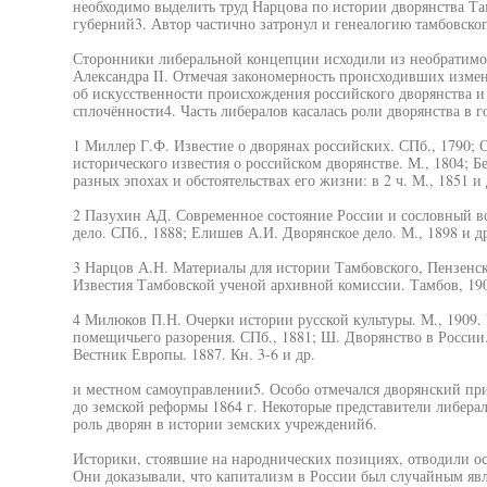
необходимо выделить труд Нарцова по истории дворянства Та
губерний3. Автор частично затронул и генеалогию тамбовско
Сторонники либеральной концепции исходили из необратимо
Александра II. Отмечая закономерность происходивших изме
об искусственности происхождения российского дворянства и
сплочённости4. Часть либералов касалась роли дворянства в 
1 Миллер Г.Ф. Известие о дворянах российских. СПб., 1790;
исторического известия о российском дворянстве. М., 1804; Б
разных эпохах и обстоятельствах его жизни: в 2 ч. М., 1851 и 
2 Пазухин АД. Современное состояние России и сословный во
дело. СПб., 1888; Елишев А.И. Дворянское дело. М., 1898 и д
3 Нарцов А.Н. Материалы для истории Тамбовского, Пензенског
Известия Тамбовской ученой архивной комиссии. Тамбов, 190
4 Милюков П.Н. Очерки истории русской культуры. М., 1909. 
помещичьего разорения. СПб., 1881; Ш. Дворянство в России
Вестник Европы. 1887. Кн. 3-6 и др.
и местном самоуправлении5. Особо отмечался дворянский прио
до земской реформы 1864 г. Некоторые представители либера
роль дворян в истории земских учреждений6.
Историки, стоявшие на народнических позициях, отводили о
Они доказывали, что капитализм в России был случайным яв