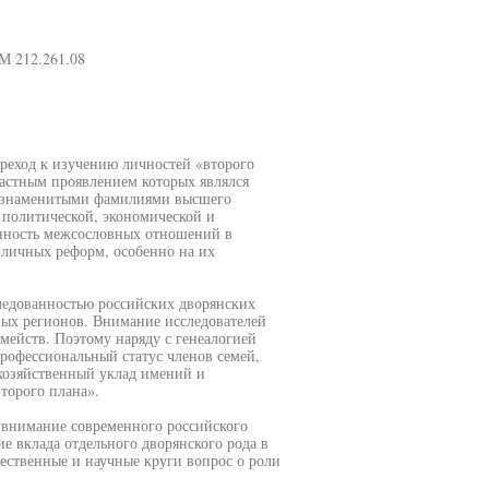
М 212.261.08
ереход к изучению личностей «второго
астным проявлением которых являлся
со знаменитыми фамилиями высшего
в политической, экономической и
енность межсословных отношений в
зличных реформ, особенно на их
следованностью российских дворянских
ьных регионов. Внимание исследователей
мейств. Поэтому наряду с генеалогией
рофессиональный статус членов семей,
хозяйственный уклад имений и
торого плана».
 внимание современного российского
е вклада отдельного дворянского рода в
ственные и научные круги вопрос о роли