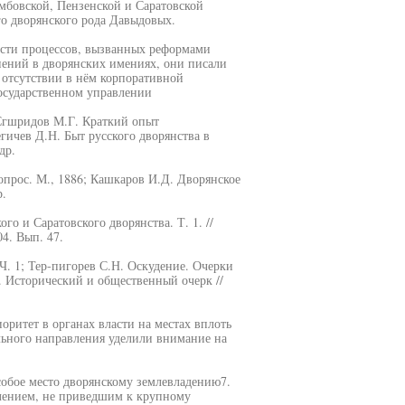
мбовской, Пензенской и Саратовской
го дворянского рода Давыдовых.
сти процессов, вызванных реформами
нений в дворянских имениях, они писали
 отсутствии в нём корпоративной
государственном управлении
 Сгшридов М.Г. Краткий опыт
егичев Д.Н. Быт русского дворянства в
др.
прос. М., 1886; Кашкаров И.Д. Дворянское
р.
о и Саратовского дворянства. Т. 1. //
4. Вып. 47.
Ч. 1; Тер-пигорев С.Н. Оскудение. Очерки
. Исторический и общественный очерк //
ритет в органах власти на местах вплоть
льного направления уделили внимание на
собое место дворянскому землевладению7.
лением, не приведшим к крупному