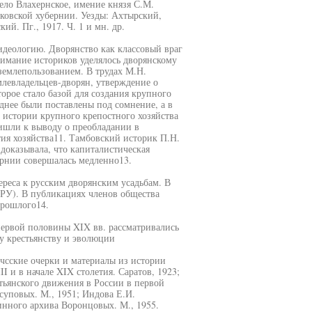
ело Влахернское, имение князя С.М.
ковской хубернии. Уезды: Ахтырский,
й. Пг., 1917. Ч. 1 и мн. др.
идеологию. Дворянство как классовый враг
нимание историков уделялось дворянскому
землепользованием. В трудах М.Н.
левладельцев-дворян, утверждение о
орое стало базой для создания крупного
днее были поставлены под сомнение, а в
о истории крупного крепостного хозяйства
шли к выводу о преобладании в
ия хозяйства11. Тамбовский историк П.Н.
доказывала, что капиталистическая
рнии совершалась медленно13.
реса к русским дворянским усадьбам. В
ИРУ). В публикациях членов общества
прошлого14.
первой половины XIX вв. рассматривались
у крестьянству и эволюции
чсские очерки и материалы из истории
I и в начале XIX столетия. Саратов, 1923;
тьянского движения в России в первой
уповых. М., 1951; Индова Е.И.
инного архива Воронцовых. М., 1955.