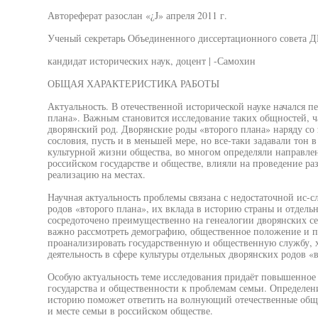
Автореферат разослан «¿J» апреля 2011 г.
Ученый секретарь Объединенного диссертационного совета Д
кандидат исторических наук, доцент | -Самохин
ОБЩАЯ ХАРАКТЕРИСТИКА РАБОТЫ
Актуальность. В отечественной исторической науке начался п
плана». Важным становится исследование таких общностей, ч
дворянский род. Дворянские роды «второго плана» наряду 
сословия, пусть и в меньшей мере, но все-таки задавали тон 
культурной жизни общества, во многом определяли направл
российском государстве и обществе, влияли на проведение ра
реализацию на местах.
Научная актуальность проблемы связана с недостаточной ис-
родов «второго плана», их вклада в историю страны и отдел
сосредоточено преимущественно на генеалогии дворянских се
важно рассмотреть демографию, общественное положение и п
проанализировать государственную и общественную службу, 
деятельность в сфере культуры отдельных дворянских родов «в
Особую актуальность теме исследования придаёт повышенное
государства и общественности к проблемам семьи. Определени
историю поможет ответить на волнующий отечественные обще
и месте семьи в российском обществе.