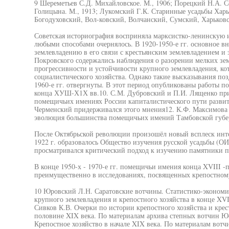
9 Шереметьев С.Д. Михайловское. М., 1906; Порецкий Н.А. С
Голицына. М., 1913; Лукомский Г.К. Старинные усадьбы Харь
Богодуховский, Вол-ковский, Волчанский, Сумский, Харьковски
Советская историография восприняла марксистко-ленинскую 
любыми способами очернялось. В 1920-1950-е гг. основное в
землевладению в его связи с крестьянским землевладением и 
Покровского содержались наблюдения о разорении мелких зем
прогрессивности и устойчивости крупного землевладения, кот
социалистического хозяйства. Однако такие высказывания поз
1960-е гг. отвергнуты. В этот период опубликованы работы п
конца ХУШ-Х1Х вв.10. С.М. Дубровский и П.И. Лященко при
помещичьих имениях России капиталистического пути развит
Черменский придерживался этого мнения12. К.Ф. Максимова 
эволюция большинства помещичьих имений Тамбовской губе
После Октябрьской революции произошёл новый всплеск инте
1922 г. образовалось Общество изучения русской усадьбы (О
просматривался критический подход к изучению памятники 
В конце 1950-х - 1970-е гг. помещичьи имения конца XVIII -
преимущественно в исследованиях, посвященных крепостном
10 Юровский Л.Н. Саратовские вотчины. Статистико-экономи
крупного землевладения и крепостного хозяйства в конце XVII
Сивков К.В. Очерки по истории крепостного хозяйства и крес
половине XIX века. По материалам архива степных вотчин Юс
Крепостное хозяйство в начале XIX века. По материалам вотч