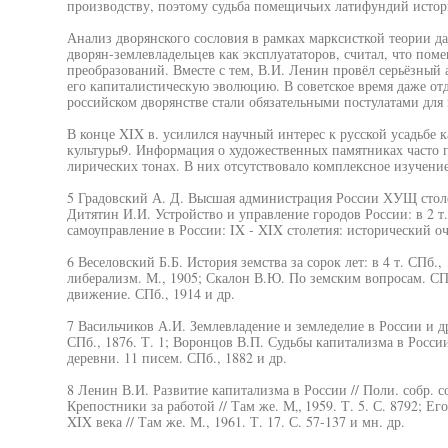
производству, поэтому судьба помещичьих латифундий истор
Анализ дворянского сословия в рамках марксисткой теории да
дворян-землевладельцев как эксплуататоров, считал, что пом
преобразований. Вместе с тем, В.И. Ленин провёл серьёзный 
его капиталистическую эволюцию. В советское время даже от
российском дворянстве стали обязательными постулатами для 
В конце XIX в. усилился научный интерес к русской усадьбе 
культуры9. Информация о художественных памятниках часто 
лирических тонах. В них отсутствовало комплексное изучение
5 Градовский А. Д. Высшая администрация России ХУЩ столе
Дитятин И.И. Устройство и управление городов России: в 2 т.
самоуправление в России: IX - XIX столетия: исторический оче
6 Веселовский Б.Б. История земства за сорок лет: в 4 т. СПб.
либерализм. М., 1905; Скалон В.Ю. По земским вопросам. СПб
движение. СПб., 1914 и др.
7 Васильчиков А.И. Землевладение и земледелие в России и др
СПб., 1876. Т. 1; Воронцов В.П. Судьбы капитализма в России
деревни. 11 писем. СПб., 1882 и др.
8 Ленин В.И. Развитие капитализма в России // Поли. собр. соч.
Крепостники за работой // Там же. М„ 1959. Т. 5. С. 8792; Е
XIX века // Там же. М., 1961. Т. 17. С. 57-137 и мн. др.