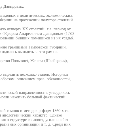
да Давыдовых.
авыдовых в политических, экономических,
убернии на протяжении полутора столетий.
ю четверть XX столетий, т.е. период от
ком Фёдором Андреевичем Давыдовым (1780
выселении бывших помещиков из их усадьб.
енно границами Тамбовской губернии.
ходилось выходить за эти рамки.
рство Польское), Женева (Швейцария),
 выделить несколько этапов. Историки
образом, описанием прав, обязанностей,
стической направленности, утвердилась
смогли накопить большой фактический
ой темпов и методов реформ 1860-х гг.,
 апологетический характер. Однако
ния о структуре сословия, усилившейся
оративных организаций и т. д. Среди них