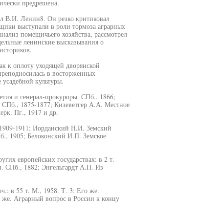
ически предрешена.
л В.И. Ленин8. Он резко критиковал
ещики выступали в роли тормоза аграрных
анализ помещичьего хозяйства, рассмотрел
дельные ленинские высказывания о
историков.
как к оплоту уходящей дворянской
преподносилась в восторженных
 усадебной культуры.
тия и генерал-прокуроры. СПб., 1866;
 СПб., 1875-1877; Кизеветгер А.А. Местное
рк. Пг., 1917 и др.
, 1909-1911; Иорданский Н.И. Земский
., 1905; Белоконский И.П. Земское
угих европейских государствах: в 2 т.
. СПб., 1882; Энгельгардт А.Н. Из
: в 55 т. М., 1958. Т. 3; Его же.
го же. Аграрный вопрос в России к концу