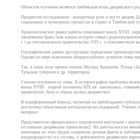
Объектом изучения является тамбовская ветвь дворянского ро
Предметом исследования - конкретные роль и место дворян Д
социальных и культурных процессах в стране и Тамбовской г
Хронологические рамки работы охватывают конец XVIII -перву
заключения брака (как начала истории семьи) родоначальни
г.) до постановления правительства 1925 г. о повсеместном 
Географические рамки диссертации определены преимуществ
Однако по мере выяснения общероссийских аспектов темы при
Так, в наше поле зрения попали Москва, Кишинёв, Плоцк (Ца
Тульская губерния и др. территории.
Степень изученности темы. В историографии проблемы можно
конца XVIII - первой половины XIX вв. занимались, главным 
привилегий, быта и образа жизни дворянства1.
В пореформенный период, несмотря на преобладание публици
достаточно объективная методология исследований. Учёные 
материал.
Представители официального направления выступали с критик
отстаивали дворянские привилегии2. Их работы носили явный
некоторые из этих трудов содержали ценные факты и наблюде
неоднородности его состава, о деятельности дворянских корп