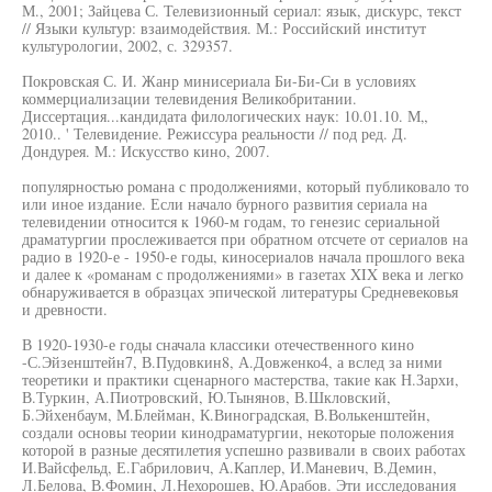
М., 2001; Зайцева С. Телевизионный сериал: язык, дискурс, текст
// Языки культур: взаимодействия. М.: Российский институт
культурологии, 2002, с. 329357.
Покровская С. И. Жанр минисериала Би-Би-Си в условиях
коммерциализации телевидения Великобритании.
Диссертация...кандидата филологических наук: 10.01.10. М„
2010.. ' Телевидение. Режиссура реальности // под ред. Д.
Дондурея. М.: Искусство кино, 2007.
популярностью романа с продолжениями, который публиковало то
или иное издание. Если начало бурного развития сериала на
телевидении относится к 1960-м годам, то генезис сериальной
драматургии прослеживается при обратном отсчете от сериалов на
радио в 1920-е - 1950-е годы, киносериалов начала прошлого века
и далее к «романам с продолжениями» в газетах XIX века и легко
обнаруживается в образцах эпической литературы Средневековья
и древности.
В 1920-1930-е годы сначала классики отечественного кино
-С.Эйзенштейн7, В.Пудовкин8, А.Довженко4, а вслед за ними
теоретики и практики сценарного мастерства, такие как Н.Зархи,
В.Туркин, А.Пиотровский, Ю.Тынянов, В.Шкловский,
Б.Эйхенбаум, М.Блейман, К.Виноградская, В.Волькенштейн,
создали основы теории кинодраматургии, некоторые положения
которой в разные десятилетия успешно развивали в своих работах
И.Вайсфельд, Е.Габрилович, А.Каплер, И.Маневич, В.Демин,
Л.Белова, В.Фомин, Л.Нехорошев, Ю.Арабов. Эти исследования