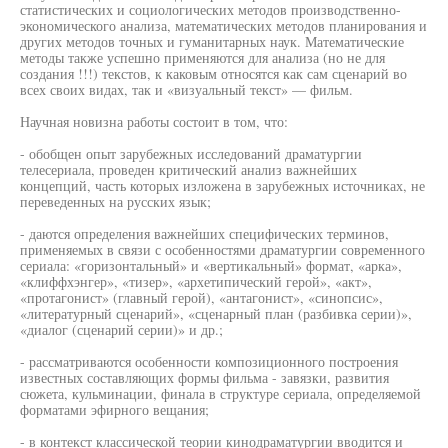
статистических и социологических методов производственно-
экономического анализа, математических методов планирования и
других методов точных и гуманитарных наук. Математические
методы также успешно применяются для анализа (но не для
создания !!!) текстов, к каковым относятся как сам сценарий во
всех своих видах, так и «визуальный текст» — фильм.
Научная новизна работы состоит в том, что:
- обобщен опыт зарубежных исследований драматургии
телесериала, проведен критический анализ важнейших
концепций, часть которых изложена в зарубежных источниках, не
переведенных на русских язык;
- даются определения важнейших специфических терминов,
применяемых в связи с особенностями драматургии современного
сериала: «горизонтальный» и «вертикальный» формат, «арка»,
«клиффхэнгер», «тизер», «архетипический герой», «акт»,
«протагонист» (главный герой), «антагонист», «синопсис»,
«литературный сценарий», «сценарный план (разбивка серии)»,
«диалог (сценарий серии)» и др.;
- рассматриваются особенности композиционного построения
известных составляющих формы фильма - завязки, развития
сюжета, кульминации, финала в структуре сериала, определяемой
форматами эфирного вещания;
- в контекст классической теории кинодраматургии вводится и