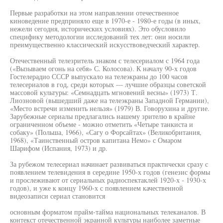
Первые разработки на этом направлении отечественное
киноведение предприняло еще в 1970-е - 1980-е годы (в иных,
нежели сегодня, исторических условиях). Это обусловило
специфику методологии исследований тех лет: они носили
преимущественно классический искусствоведческий характер.
Отечественный телезритель знаком с телесериалом с 1964 года
(«Вызываем огонь на себя» С. Колосова). К началу 90-х годов
Гостелерадио СССР выпускало на телеэкраны до 100 часов
телесериалов в год, среди которых — лучшие образцы советской
массовой культуры: «Семнадцать мгновений весны» (1973) Т.
Лиозновой (вышедший даже на телеэкраны Западной Германии),
«Место встречи изменить нельзя» (1979) В. Говорухина и другие.
Зарубежные сериалы предлагались нашему зрителю в крайне
ограниченном объеме - можно отметить «Четыре танкиста и
собаку» (Польша, 1966), «Сагу о Форсайтах» (Великобритания,
1968), «Таинственный остров капитана Немо» с Омаром
Шарифом (Испания, 1973) и др.
За рубежом телесериал начинает развиваться практически сразу с
появлением телевидения в середине 1950-х годов (генезис формы
и прослеживают от сериальных радиоспектаклей 1920-х - 1930-х
годов), и уже к концу 1960-х с появлением качественной
видеозаписи сериал становится
основным форматом прайм-тайма национальных телеканалов. В
контекст отечественной экранной культуры наиболее заметные