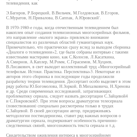
телевидения, как
Э.Багиров, Р.Борецкий, В.Вильчек, М.Голдовская, В.Егоров,
С.Муратов, Н.Привалова, В.Саппак, А.Юровский'.
В 1970-1980-е годы, когда отечественным телевидением был
накоплен опыт создания телевизионных многосерийных фильмов,
это направление «малого экрана» привлекло внимание
специалистов из различных областей гуманитарных наук.
Примечательно, что практически сразу вслед за выходом сборника
«Диалоги о телевидении»2, где были собраны интервью с такими
известными мастерами кино, как С.Колосов, Л.Касаткина,
А.Смирнов, А.Каплер, М.Ромм, С.Герасимов, М.Хуциев,
В.Лисакович, в свет выходит коллективный труд «Многосерийный
телефильм. Истоки. Практика. Перспективы»3. Некоторые из
авторов этого сборника в последующие годы продолжили
разработку теории телевидения. Диссертант особо выделяет в этом
ряду работы Ю.Богомолова, Н.Зоркой, В.Михалковича, Н.Хренова
и др. Среди современных исследований, затрагивающих
проблематику сериала, следует назвать диссертации С.Зайцевой4
и С.Покровской5. При этом вопросы драматургии телесериала
(повествования) специально рассмотрены только в трудах
С.Зайцевой. В своей диссертации автор, придерживаясь
методологии постмодернизма, ставит ряд важных вопросов о
драматургии сериала, подчеркивает особенность причинно-
следственных связей, многозначность текста сериала и т.д.
Свидетельством оживления интереса к многосерийному