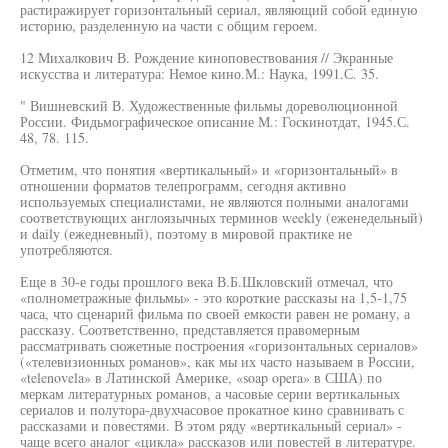
растиражирует горизонтальный сериал, являющий собой единую
историю, разделенную на части с общим героем.
12 Михалкович В. Рождение киноповествования // Экранные
искусства и литература: Немое кино.М.: Наука, 1991.С. 35.
" Вишневский В. Художественные фильмы дореволюционной
России. Фидьмографическое описание М.: Госкинотдат, 1945.С.
48, 78. 115.
Отметим, что понятия «вертикальный» и «горизонтальный» в
отношении форматов телепрограмм, сегодня активно
используемых специалистами, не являются полными аналогами
соответствующих англоязычных терминов weekly (еженедельный)
и daily (ежедневный), поэтому в мировой практике не
употребляются.
Еще в 30-е годы прошлого века В.Б.Шкловский отмечал, что
«полнометражные фильмы» - это короткие рассказы на 1,5-1,75
часа, что сценарий фильма по своей емкости равен не роману, а
рассказу. Соответственно, представляется правомерным
рассматривать сюжетные построения «горизонтальных сериалов»
(«телевизионных романов», как мы их часто называем в России,
«telenovela» в Латинской Америке, «soap opera» в США) по
меркам литературных романов, а часовые серии вертикальных
сериалов и полутора-двухчасовое прокатное кино сравнивать с
рассказами и повестями. В этом ряду «вертикальный сериал» -
чаще всего аналог «цикла» рассказов или повестей в литературе.