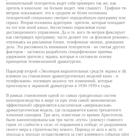
внимательный телезритель ведет себя примерно так же, как
зритель в кинозале: он больше видит, чем слышит) . Графики тв-
метрии показывают, что в среднем не более половины
телезрителей специально смотрит определённую программу или
сериал. Вторая половина аудитории -зрители, которые попадают
на тот или иной канал, бессистемно переключая пульт
дистанционного управления. Да и те, кого тв-метрия фиксирует
как смотрящих программу, часто делают это «в фоновом режиме»,
отвлекаясь на рекламные блоки, телефонные звонки, домашние
дела. Эта рассеянность внимания телезрителя - не считая других
факторов - заставила разработать специфические приёмы
удержания зрителя у экрана, которые и составили основу
принципов телевизионной драматургии.
Параграф второй «Эволюция выразительных средств экрана и ilk
влияние на становление драматургических моделей кино - и
телефильмов» посвящен анализу тех изменений, которые
произошли в экранной драматургии в 1930-1950-е годы.
В рамках становления одной из самых грандиозных систем
кинопроизводства в мире (и при этом самой экономически
эффективной) оформляется классическая «американская»
драматургическая модель, где складывается канон трехактного
членения сценария. Три акта, известные со времен Аристотеля,
были канонизированы как три части «пути» (journey) главного
героя: от слабости к силе; от поражения к победе; от разрушения
своего мира к строительству нового. Переход от акта к акту, от
эпизода к эпизоду осуществляется за счет ключевого события (plot