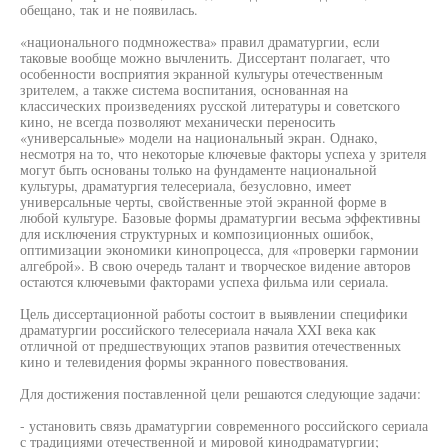
обещано, так и не появилась.
«национального подмножества» правил драматургии, если
таковые вообще можно вычленить. Диссертант полагает, что
особенности восприятия экранной культуры отечественным
зрителем, а также система воспитания, основанная на
классических произведениях русской литературы и советского
кино, не всегда позволяют механически переносить
«универсальные» модели на национальный экран. Однако,
несмотря на то, что некоторые ключевые факторы успеха у зрителя
могут быть основаны только на фундаменте национальной
культуры, драматургия телесериала, безусловно, имеет
универсальные черты, свойственные этой экранной форме в
любой культуре. Базовые формы драматургии весьма эффективны
для исключения структурных и композиционных ошибок,
оптимизации экономики кинопроцесса, для «проверки гармонии
алгеброй». В свою очередь талант и творческое видение авторов
остаются ключевыми факторами успеха фильма или сериала.
Цель диссертационной работы состоит в выявлении специфики
драматургии российского телесериала начала XXI века как
отличной от предшествующих этапов развития отечественных
кино и телевидения формы экранного повествования.
Для достижения поставленной цели решаются следующие задачи:
- установить связь драматургии современного российского сериала
с традициями отечественной и мировой кинодраматургии;