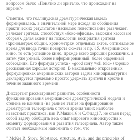
вопросом было: «Понятно ли зрителю, что происходит на
экране?»
Отметим, что голливудская драматургическая модель
формировалась, в значительной мере исходя из обобщения
практических результатов (насколько повествование развлекает,
увлекает зрителя, способствуя «бокс-офисам», высоким кассовым
сборам), делая акцент на психологии восприятия зрителя
(хронометраж общий, хронометраж отдельных актов, оптимальное
время для ввода точки поворота сюжета и пр.)15. Американское
кино, то есть успешное кино, прежде всего хороший рассказчик, а
затем уже умный, более информированный, более одаренный
собеседник. Его формула успеха - «good story well told» (хорошо
рассказанная хорошая история). В максимально откровенных
формулировках американских авторов задача кинодраматургии
декларируется предельно просто: удержать зрителя в кресле в
течение заданного времени.
Диссертант рассматривает развитие, особенности
функционирования американской драматургической модели и
степень ее влиянии (на раннем этапе) на формирование
драматургии телесериала с точки зрения таких наиболее
известных практиков, как Р.Макки16 и С.Филд17, не ставя перед
собой задачу обобщить весь опыт мирового киноискусства к
моменту формирования и развития телесериала. Автор также
считает необходимым напомнить о том, что
" МсКее R. Story. Substance, structure, style, and the principles of