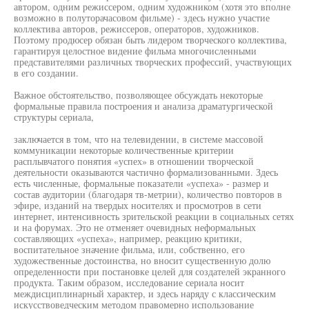
автором, одним режиссером, одним художником (хотя это вполне
возможно в полуторачасовом фильме) - здесь нужно участие
коллектива авторов, режиссеров, операторов, художников.
Поэтому продюсер обязан быть лидером творческого коллектива,
гарантируя целостное видение фильма многочисленными
представителями различных творческих профессий, участвующих
в его создании.
Важное обстоятельство, позволяющее обсуждать некоторые
формальные правила построения и анализа драматургической
структуры сериала,
заключается в том, что на телевидении, в системе массовой
коммуникации некоторые количественные критерии
расплывчатого понятия «успех» в отношении творческой
деятельности оказываются частично формализованными. Здесь
есть численные, формальные показатели «успеха» - размер и
состав аудитории (благодаря тв-метрии), количество повторов в
эфире, изданий на твердых носителях и просмотров в сети
интернет, интенсивность зрительской реакции в социальных сетях
и на форумах. Это не отменяет очевидных неформальных
составляющих «успеха», например, реакцию критики,
воспитательное значение фильма, или, собственно, его
художественные достоинства, но вносит существенную долю
определенности при постановке целей для создателей экранного
продукта. Таким образом, исследование сериала носит
междисциплинарный характер, и здесь наряду с классическим
искусствоведческим методом правомерно использование