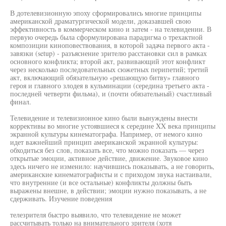
В дотелевизионную эпоху сформировались многие принципы
американской драматургической модели, доказавшей свою
эффективность в коммерческом кино и затем - на телевидении. В
первую очередь была сформулирована парадигма о трехактной
композиции киноповествования, в которой задача первого акта -
завязки (setup) - разъяснение зрителю расстановки сил в рамках
основного конфликта; второй акт, развивающий этот конфликт
через несколько последовательных сюжетных перипетий; третий
акт, включающий обязательную «решающую битву» главного
героя и главного злодея в кульминации (середина третьего акта -
последней четверти фильма), и (почти обязательный) счастливый
финал.
Телевидение и телевизионное кино были вынуждены внести
коррективы во многие устоявшиеся к середине XX века принципы
экранной культуры кинематографа. Например, от немого кино
идет важнейший принцип американской экранной культуры:
обходиться без слов, показать все, что можно показать — через
открытые эмоции, активное действие, движение. Звуковое кино
здесь ничего не изменило: научившись показывать, а не говорить,
американские кинематографисты и с приходом звука настаивали,
что внутренние (и все остальные) конфликты должны быть
выражены внешне, в действии; эмоции нужно показывать, а не
сдерживать. Изучение поведения
телезрителя быстро выявило, что телевидение не может
рассчитывать только на внимательного зрителя (хотя