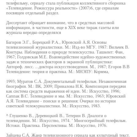
телефильму, сериалу стала публикация коллективного сборника
«Телевидение. Режиссура реальности» (2007)6, где сериалам
посвящен отдельный раздел.
Диссертант обращает внимание, что в средствах массовой
информации, в частности, еще в XIX веке тираж газеты или
журнала нередко определялся
Багиров Э.Г., Борецкий P.A., Юровский А.Я. Основы
телевизионной журналистики. М.: Изд-во МГУ. 1987: Вильчек В.
Контуры. Наблюдения о природе телеискусства. Ташкент: Фан,
1967; Голдовская М.Е. Взаимодействие идейно-художественных
задач и технических факторов в экранной публицистике:
Автореф. лисс. ...доктора искусствоведения. M., 1987; Егоров В.В
Телевидение: теория и практика. М.: МНЭПУ: Кормма,
1993; Муратов С.А. Документальный телефильм. Незаконченная
биография. M.: ВК, 2009; Привалова H.K. Композиция передачи
как система средств выражения её идеи. М.: Искусство, 1996;
Саппак B.C. Телевидение и мы. M.: Искусство, 1963; Юровский
А.Я. Телевидение - поиски и решения: Очерки по истории
советской тележурналистики. М.: Искусство, 1983.
^ Глушенко В., Деревицкий В., Тетерин В. Диалоги о
телевидении. М.: Искусство, 1974. ' Многосерийный телефильм.
Истоки. Практика. Перспективы. M.: Искусство, 1976.
Зайцева С.А. Жанр телевизионного сериала как культурный текст.