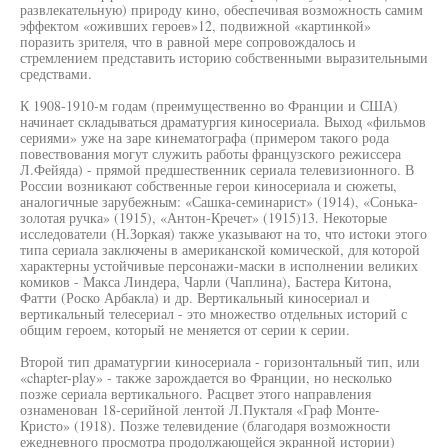
развлекательную) природу кино, обеспечивая возможность самим
эффектом «оживших героев»12, подвижной «картинкой»
поразить зрителя, что в равной мере сопровождалось и
стремлением представить историю собственными выразительными
средствами.
К 1908-1910-м годам (преимущественно во Франции и США)
начинает складываться драматургия киносериала. Выход «фильмов
сериями» уже на заре кинематографа (примером такого рода
повествования могут служить работы французского режиссера
Л.Фейяда) - прямой предшественник сериала телевизионного. В
России возникают собственные герои киносериала и сюжеты,
аналогичные зарубежным: «Сашка-семинарист» (1914), «Сонька-
золотая ручка» (1915), «Антон-Кречет» (1915)13. Некоторые
исследователи (Н.Зоркая) также указывают на то, что истоки этого
типа сериала заключены в американской комической, для которой
характерны устойчивые персонажи-маски в исполнении великих
комиков - Макса Линдера, Чарли (Чаплина), Бастера Китона,
Фатти (Роско Арбакла) и др. Вертикальный киносериал и
вертикальный телесериал - это множество отдельных историй с
общим героем, который не меняется от серии к серии.
Второй тип драматургии киносериала - горизонтальный тип, или
«chapter-play» - также зарождается во Франции, но несколько
позже сериала вертикального. Расцвет этого направления
ознаменован 18-серийной лентой Л.Пукталя «Граф Монте-
Кристо» (1918). Позже телевидение (благодаря возможности
ежедневного просмотра продолжающейся экранной истории)