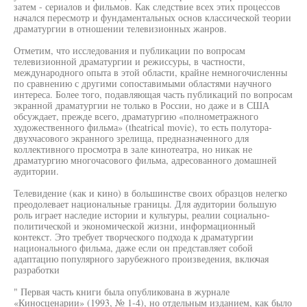
затем - сериалов и фильмов. Как следствие всех этих процессов
начался пересмотр и фундаментальных основ классической теории
драматургии в отношении телевизионных жанров.
Отметим, что исследования и публикации по вопросам
телевизионной драматургии и режиссуры, в частности,
международного опыта в этой области, крайне немногочисленны
по сравнению с другими сопоставимыми областями научного
интереса. Более того, подавляющая часть публикаций по вопросам
экранной драматургии не только в России, но даже и в США
обсуждает, прежде всего, драматургию «полнометражного
художественного фильма» (theatrical movie), то есть полутора-
двухчасового экранного зрелища, предназначенного для
коллективного просмотра в зале кинотеатра, но никак не
драматургию многочасового фильма, адресованного домашней
аудитории.
Телевидение (как и кино) в большинстве своих образцов нелегко
преодолевает национальные границы. Для аудитории большую
роль играет наследие истории и культуры, реалии социально-
политической и экономической жизни, информационный
контекст. Это требует творческого подхода к драматургии
национального фильма, даже если он представляет собой
адаптацию популярного зарубежного произведения, включая
разработки
" Первая часть книги была опубликована в журнале
«Киносценарии» (1993, № 1-4), но отдельным изданием, как было