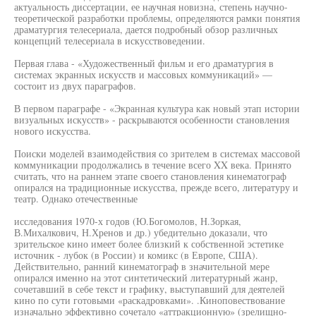
актуальность диссертации, ее научная новизна, степень научно-
теоретической разработки проблемы, определяются рамки понятия
драматургия телесериала, дается подробный обзор различных
концепций телесериала в искусствоведении.
Первая глава - «Художественный фильм и его драматургия в
системах экранных искусств и массовых коммуникаций» —
состоит из двух параграфов.
В первом параграфе - «Экранная культура как новый этап истории
визуальных искусств» - раскрываются особенности становления
нового искусства.
Поиски моделей взаимодействия со зрителем в системах массовой
коммуникации продолжались в течение всего XX века. Принято
считать, что на раннем этапе своего становления кинематограф
опирался на традиционные искусства, прежде всего, литературу и
театр. Однако отечественные
исследования 1970-х годов (Ю.Богомолов, Н.Зоркая,
В.Михалкович, Н.Хренов и др.) убедительно доказали, что
зрительское кино имеет более близкий к собственной эстетике
источник - лубок (в России) и комикс (в Европе, США).
Действительно, ранний кинематограф в значительной мере
опирался именно на этот синтетический литературный жанр,
сочетавший в себе текст и графику, выступавший для деятелей
кино по сути готовыми «раскадровками». .Киноповествование
изначально эффективно сочетало «аттракционную» (зрелищно-