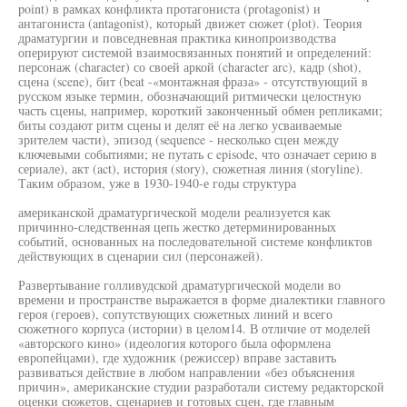
point) в рамках конфликта протагониста (protagonist) и
антагониста (antagonist), который движет сюжет (plot). Теория
драматургии и повседневная практика кинопроизводства
оперируют системой взаимосвязанных понятий и определений:
персонаж (character) со своей аркой (character arc), кадр (shot),
сцена (scene), бит (beat -«монтажная фраза» - отсутствующий в
русском языке термин, обозначающий ритмически целостную
часть сцены, например, короткий законченный обмен репликами;
биты создают ритм сцены и делят её на легко усваиваемые
зрителем части), эпизод (sequence - несколько сцен между
ключевыми событиями; не путать с episode, что означает серию в
сериале), акт (act), история (story), сюжетная линия (storyline).
Таким образом, уже в 1930-1940-е годы структура
американской драматургической модели реализуется как
причинно-следственная цепь жестко детерминированных
событий, основанных на последовательной системе конфликтов
действующих в сценарии сил (персонажей).
Развертывание голливудской драматургической модели во
времени и пространстве выражается в форме диалектики главного
героя (героев), сопутствующих сюжетных линий и всего
сюжетного корпуса (истории) в целом14. В отличие от моделей
«авторского кино» (идеология которого была оформлена
европейцами), где художник (режиссер) вправе заставить
развиваться действие в любом направлении «без объяснения
причин», американские студии разработали систему редакторской
оценки сюжетов, сценариев и готовых сцен, где главным