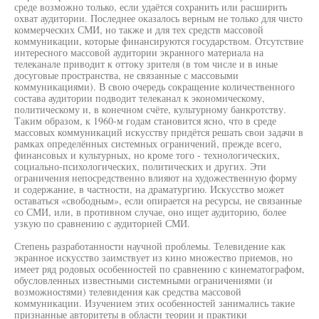
среде возможно только, если удаётся сохранить или расширить
охват аудитории. Последнее оказалось верным не только для чисто
коммерческих СМИ, но также и для тех средств массовой
коммуникации, которые финансируются государством. Отсутствие
интересного массовой аудитории экранного материала на
телеканале приводит к оттоку зрителя (в том числе и в иные
досуговые пространства, не связанные с массовыми
коммуникациями). В свою очередь сокращение количественного
состава аудитории подводит телеканал к экономическому,
политическому и, в конечном счёте, культурному банкротству.
Таким образом, к 1960-м годам становится ясно, что в среде
массовых коммуникаций искусству придётся решать свои задачи в
рамках определённых системных ограничений, прежде всего,
финансовых и культурных, но кроме того - технологических,
социально-психологических, политических и других. Эти
ограничения непосредственно влияют на художественную форму
и содержание, в частности, на драматургию. Искусство может
оставаться «свободным», если опирается на ресурсы, не связанные
со СМИ, или, в противном случае, оно ищет аудиторию, более
узкую по сравнению с аудиторией СМИ.
Степень разработанности научной проблемы. Телевидение как
экранное искусство заимствует из кино множество приемов, но
имеет ряд родовых особенностей по сравнению с кинематографом,
обусловленных известными системными ограничениями (и
возможностями) телевидения как средства массовой
коммуникации. Изучением этих особенностей занимались такие
признанные авторитеты в области теории и практики