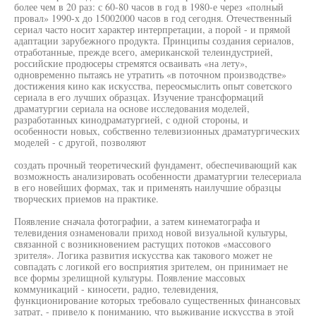
более чем в 20 раз: с 60-80 часов в год в 1980-е через «полный
провал» 1990-х до 15002000 часов в год сегодня. Отечественный
сериал часто носит характер интерпретации, а порой - и прямой
адаптации зарубежного продукта. Принципы создания сериалов,
отработанные, прежде всего, американской телеиндустрией,
российские продюсеры стремятся осваивать «на лету»,
одновременно пытаясь не утратить «в поточном производстве»
достижения кино как искусства, переосмыслить опыт советского
сериала в его лучших образцах. Изучение трансформаций
драматургии сериала на основе исследования моделей,
разработанных кинодраматургией, с одной стороны, и
особенности новых, собственно телевизионных драматургических
моделей - с другой, позволяют
создать прочный теоретический фундамент, обеспечивающий как
возможность анализировать особенности драматургии телесериала
в его новейших формах, так и применять наилучшие образцы
творческих приемов на практике.
Появление сначала фотографии, а затем кинематографа и
телевидения ознаменовали приход новой визуальной культуры,
связанной с возникновением растущих потоков «массового
зрителя». Логика развития искусства как такового может не
совпадать с логикой его восприятия зрителем, он принимает не
все формы зрелищной культуры. Появление массовых
коммуникаций - киносети, радио, телевидения,
функционирование которых требовало существенных финансовых
затрат, - привело к пониманию, что выживание искусства в этой