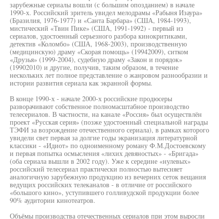
зарубежные сериалы вошли (с большим опозданием) в начале
1990-х. Российский зритель увидел мелодрамы «Рабыня Изаура»
(Бразилия, 1976-1977) и «Санта Барбара» (США, 1984-1993),
мистический «Твин Пике» (США, 1991-1992) - первый из
сериалов, удостоенный серьезного разбора кинокритиками,
детектив «Коломбо» (США, 1968-2003), производственную
(медицинскую) драму «Скорая помощь» (19942009), ситком
«Друзья» (1999-2004), судебную драму «Закон и порядок»
(19902010) и другие, получив, таким образом, в течение
нескольких лет полное представление о жанровом разнообразии и
истории развития сериала как экранной формы.
В конце 1990-х - начале 2000-х российские продюсеры
разворачивают собственное полномасштабное производство
телесериалов. В частности, на канале «Россия» был осуществлён
проект «Русская серия» (позже удостоенный специальной награды
ТЭФИ за возрождение отечественного сериала), в рамках которого
увидели свет первая за долгие годы экранизация литературной
классики - «Идиот» по одноименному роману Ф.М.Достоевскому
и первая попытка осмысления «лихих девяностых» - «Бригада»
(оба сериала вышли в 2002 году). Уже к середине «нулевых»
российский телесериал практически полностью вытесняет
аналогичную зарубежную продукцию из вечерних сеток вещания
ведущих российских телеканалов - в отличие от российского
«большого кино», уступившего голливудской продукции более
90% аудитории кинотеатров.
Объёмы производства отечественных сериалов при этом выросли