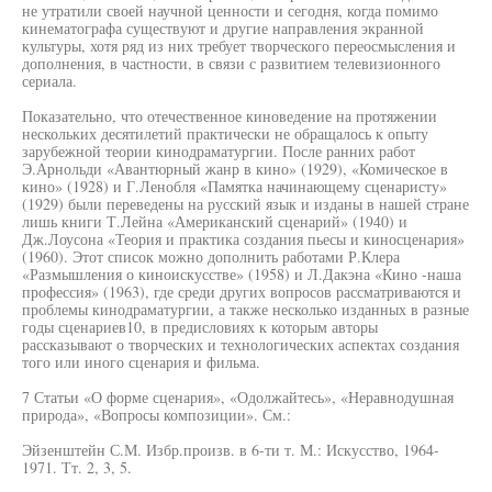
не утратили своей научной ценности и сегодня, когда помимо
кинематографа существуют и другие направления экранной
культуры, хотя ряд из них требует творческого переосмысления и
дополнения, в частности, в связи с развитием телевизионного
сериала.
Показательно, что отечественное киноведение на протяжении
нескольких десятилетий практически не обращалось к опыту
зарубежной теории кинодраматургии. После ранних работ
Э.Арнольди «Авантюрный жанр в кино» (1929), «Комическое в
кино» (1928) и Г.Ленобля «Памятка начинающему сценаристу»
(1929) были переведены на русский язык и изданы в нашей стране
лишь книги Т.Лейна «Американский сценарий» (1940) и
Дж.Лоусона «Теория и практика создания пьесы и киносценария»
(1960). Этот список можно дополнить работами Р.Клера
«Размышления о киноискусстве» (1958) и Л.Дакэна «Кино -наша
профессия» (1963), где среди других вопросов рассматриваются и
проблемы кинодраматургии, а также несколько изданных в разные
годы сценариев10, в предисловиях к которым авторы
рассказывают о творческих и технологических аспектах создания
того или иного сценария и фильма.
7 Статьи «О форме сценария», «Одолжайтесь», «Неравнодушная
природа», «Вопросы композиции». См.:
Эйзенштейн С.М. Избр.произв. в 6-ти т. М.: Искусство, 1964-
1971. Тт. 2, 3, 5.