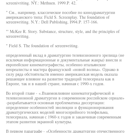
screenivriting. NY.: Methuen. 1999.P. 42.
" См., например, классическое пособие по кинодраматургии
американского типа: Ficld S. Screenplay. The foundation of
sereenwriting. N.Y.: Dell Publishing, I994.P. 157-166.
"' McKee R. Story. Substance, structure, style, and ihe principles of
sereenwriting.
" Field S. The foundation of sereenwriting.
определенный вклад в драматургию телевизионного зрелища (не
исключая информационные и документальные жанры) внесли и
европейские кинематографисты, особенно итальянские
неореалисты и мастера французской «новой волны». Однако в
силу ряда обстоятельств именно американская модель оказала
решающее влияние на развитие традиций телесериала как в
Европе, так и в нашей стране, начиная с 1990-х годов.
Во второй главе - «.Взаимовлияние кинематографической и
телевизионной драматургии в современном российском сериале»
-разрабатывается основная проблематика диссертации:
определение особенностей эволюции и функционирования
драматургических моделей многосерийного телефильма,
телесериала, начиная с 1960-х годов и заканчивая современным
этапом развития экранной культуры.
В первом параграфе - «Особенности драматургии отечественного