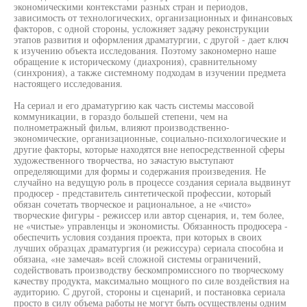
экономическими контекстами разных стран и периодов,
зависимость от технологических, организационных и финансовых
факторов, с одной стороны, усложняет задачу реконструкции
этапов развития и оформления драматургии, с другой - дает ключ
к изучению объекта исследования. Поэтому закономерно наше
обращение к историческому (диахрония), сравнительному
(синхрония), а также системному подходам в изучении предмета
настоящего исследования.
На сериал и его драматургию как часть системы массовой
коммуникации, в гораздо большей степени, чем на
полнометражный фильм, влияют производственно-
экономические, организационные, социально-психологические и
другие факторы, которые находятся вне непосредственной сферы
художественного творчества, но зачастую выступают
определяющими для формы и содержания произведения. Не
случайно на ведущую роль в процессе создания сериала выдвинут
продюсер - представитель синтетической профессии, который
обязан сочетать творческое и рациональное, а не «чисто»
творческие фигуры - режиссер или автор сценария, и, тем более,
не «чистые» управленцы и экономисты. Обязанность продюсера -
обеспечить условия создания проекта, при которых в своих
лучших образцах драматургия (и режиссура) сериала способна и
обязана, «не замечая» всей сложной системы ограничений,
содействовать производству бескомпромиссного по творческому
качеству продукта, максимально мощного по силе воздействия на
аудиторию. С другой, стороны и сценарий, и постановка сериала
просто в силу объема работы не могут быть осуществлены одним