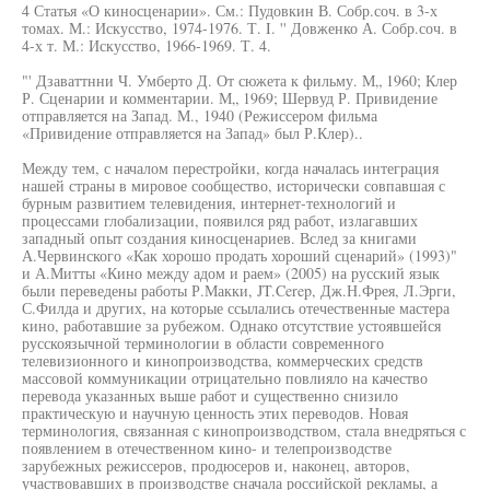
4 Статья «О киносценарии». См.: Пудовкин В. Собр.соч. в 3-х
томах. М.: Искусство, 1974-1976. Т. I. '' Довженко А. Собр.соч. в
4-х т. М.: Искусство, 1966-1969. Т. 4.
"' Дзаваттнни Ч. Умберто Д. От сюжета к фильму. М„ 1960; Клер
Р. Сценарии и комментарии. М„ 1969; Шервуд Р. Привидение
отправляется на Запад. М., 1940 (Режиссером фильма
«Привидение отправляется на Запад» был Р.Клер)..
Между тем, с началом перестройки, когда началась интеграция
нашей страны в мировое сообщество, исторически совпавшая с
бурным развитием телевидения, интернет-технологий и
процессами глобализации, появился ряд работ, излагавших
западный опыт создания киносценариев. Вслед за книгами
А.Червинского «Как хорошо продать хороший сценарий» (1993)"
и А.Митты «Кино между адом и раем» (2005) на русский язык
были переведены работы Р.Макки, JT.Cerep, Дж.Н.Фрея, Л.Эрги,
С.Филда и других, на которые ссылались отечественные мастера
кино, работавшие за рубежом. Однако отсутствие устоявшейся
русскоязычной терминологии в области современного
телевизионного и кинопроизводства, коммерческих средств
массовой коммуникации отрицательно повлияло на качество
перевода указанных выше работ и существенно снизило
практическую и научную ценность этих переводов. Новая
терминология, связанная с кинопроизводством, стала внедряться с
появлением в отечественном кино- и телепроизводстве
зарубежных режиссеров, продюсеров и, наконец, авторов,
участвовавших в производстве сначала российской рекламы, а