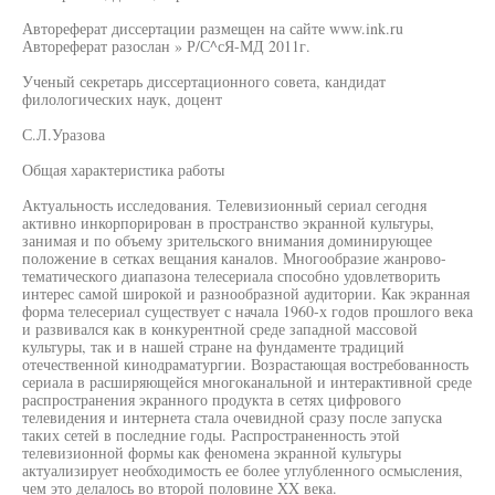
Автореферат диссертации размещен на сайте www.ink.ru
Автореферат разослан » Р/С^сЯ-МД 2011г.
Ученый секретарь диссертационного совета, кандидат
филологических наук, доцент
С.Л.Уразова
Общая характеристика работы
Актуальность исследования. Телевизионный сериал сегодня
активно инкорпорирован в пространство экранной культуры,
занимая и по объему зрительского внимания доминирующее
положение в сетках вещания каналов. Многообразие жанрово-
тематического диапазона телесериала способно удовлетворить
интерес самой широкой и разнообразной аудитории. Как экранная
форма телесериал существует с начала 1960-х годов прошлого века
и развивался как в конкурентной среде западной массовой
культуры, так и в нашей стране на фундаменте традиций
отечественной кинодраматургии. Возрастающая востребованность
сериала в расширяющейся многоканальной и интерактивной среде
распространения экранного продукта в сетях цифрового
телевидения и интернета стала очевидной сразу после запуска
таких сетей в последние годы. Распространенность этой
телевизионной формы как феномена экранной культуры
актуализирует необходимость ее более углубленного осмысления,
чем это делалось во второй половине XX века.