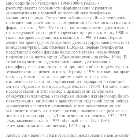
многосерийного телефильма 1960-1980-х годов» -
рассматриваются особенности формирования и развития
драматургических моделей многосерийного телефильма
указанного периода. Отечественный многосерийный телефильм
проходит этапы активного формирования, обретения классических
форм, расцвета (1960-1970-е гг.), затем закрепления достигнутого
с последующей стагнацией творческих процессов к концу 1980-х
годов, которые завершились коллапсом в 1990-е годы. Первые
десять лет драматургия телефильма демонстрирует зависимость от
кинодраматургии. Как отмечает Н.Зоркая, первые телепроекты
представляли собой фильмы большого метража, механически
поделенные на части-серии («Вызываем огонь на себя», 1964). В
те же годы активно ведется поиск новых, учитывающих
специфику телевизионных форм приемов в области драматургии,
художественного решения и т.д. Переход к 1970-м годам, которые
по праву можно считать расцветом советского сериала,
ознаменован известной и чрезвычайно популярной 5-серийной
лентой «Адъютант его превосходительства» (1969). По замечанию
исследователей, в этот период в драматургии телефильма
обнаруживаются черты, характерные именно для многосерийного
повествования: внимание к драматургии отдельной серии, общая
драматургия членится по ключевым узлам повествования, что
усиливает интригу и интерес зрителя; появляется специфическая
эстетика (стиль) сериала («Тени исчезают в полдень», 1971-1973;
«Как закалялась сталь», 1973; «Вечный зов», 1973-1983;
«Семнадцать мгновений весны», 1973 и др.).
Авторы этих работ учатся прерывать повествование в конце серии