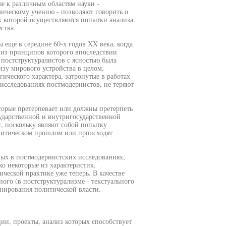
 к различным областям науки -
ическому учению - позволяют говорить о
х которой осуществляются попытки анализа
ства.
еще в середине 60-х годов XX века, когда
 из принципов которого впоследствии
 постструктуралистов с ясностью была
изу мирового устройства в целом,
ического характера, затронутые в работах
 исследованиях постмодернистов, не теряют
торые претерпевает или должны претерпеть
ударственной и внутригосударственной
, поскольку являют собой попытку
олитическом прошлом или происходят
ых в постмодернистских исследованиях,
о некоторые из характеристик,
ческой практике уже теперь. В качестве
го (в постструктурализме - текстуального
нирования политической власти.
ии, проекты, анализ которых способствует