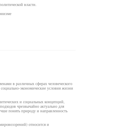
политической власти.
ернизме
енами в различных сферах человеческого
, социально-экономические условия жизни
литических и социальных концепций,
подходов чрезвычайно актуально для
учше понять природу и направленность
мировоззрений) относится и