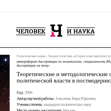
Политические науки
Теория политики, история и методология п
автореферат диссертации по политологии, специальность ВА
диссертация на тему:
Теоретические и методологические 
политической власти в постмодерни
Год:
2006
Автор научной работы:
Аласания, Кира Юрьевна
Ученая cтепень:
кандидата политических наук
Место защиты диссертации:
Москва