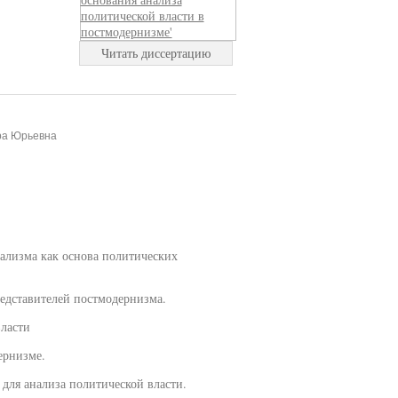
Читать диссертацию
ра Юрьевна
рализма как основа политических
редставителей постмодернизма.
власти
ернизме.
для анализа политической власти.