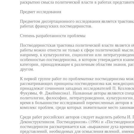
раскрытию смысла политической власти в работах представит
Предмет исследования
Предметом диссертационного исследования является трактовка
работах французских постмодернистов.
Степень разработанности проблемы
Постмодернистская трактовка политической власти является о
работы можно отнести не только к сфере политической мысли
например, к культурологии, социологии или литературоведен
особенностью постмодернизма, в котором утверждается взаимо
категории, принадлежащие к различным областям знания, рас
другом.
К первой группе работ по проблематике постмодернизма можн
рассматривающих принципы постмодернизма как междисципли
принадлежат сочинения западных исследователей П. Козловски
Фукуямы, Ф. Джеймисона1. Названные авторы являются специ
политологии, философии, литературоведении, культурологии, 
время в большинстве исследований перечисленных авторов в 
комплекс проблем, среди которых значительное место занима
Среди работ российских авторов следует выделить работы И. 
Деконструктивизм. Постмодернизм» (1996) и «Постмодернизм о
постмодернизм рассматривается как «выражение духа времени»
представлений, необходимых для осмысления явлений, имеющ