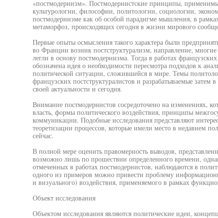
«постмодернизм». Постмодернистские принципы, применимые
культурологии, философии, политологии, социологии, эконом
постмодернизме как об особой парадигме мышления, в рамка
метаморфоз, происходящих сегодня в жизни мирового сообще
Первые опыты осмысления такого характера были предприняты 
во Франции возник постструктурализм, направление, многие
легли в основу постмодернизма. Тогда в работах французских
обозначена идея о необходимости пересмотра подходов к анал
политической ситуации, сложившейся в мире. Темы политолог
французских постструктуралистов и разрабатываемые затем в
своей актуальности и сегодня.
Внимание постмодернистов сосредоточено на изменениях, ко
власть, формы политического воздействия, принципы межгос
коммуникации. Подобные исследования представляют интерес
теоретизации процессов, которые имели место в недавнем п
сейчас.
В полной мере оценить правомерность выводов, представленн
возможно лишь по прошествии определенного времени, однак
отмеченных в работах постмодернистов, наблюдаются в полити
одного из примеров можно привести проблему информационно
и визуального) воздействия, применяемого в рамках функцио
Объект исследования
Объектом исследования являются политические идеи, концепц