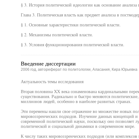
§ 3. История политической идеологии как основание анализа 
Глава 3. Политическая власть как предмет анализа в постмод
§ 1. Основные характеристики политической власти.
§ 2. Механизмы политической власти.
§ 3. Условия функционирования политической власти.
Введение диссертации
2006 год, автореферат по политологии, Аласания, Кира Юрьевна
Актуальность темы исследования
Вторая половина XX века ознаменована кардинальными перем
существования. Радикально и быстро меняются политические
миллионов людей, особенно в наиболее развитых странах.
Эти перемены нашли свое отражение во множестве новых по
мировоззренческих подходов. Изучение данных концепций и 
современной политической науки, поскольку оно позволяет л
политической и социальной динамики в современном мире.
К числу таких мировоззренческих подходов (или комплексов 