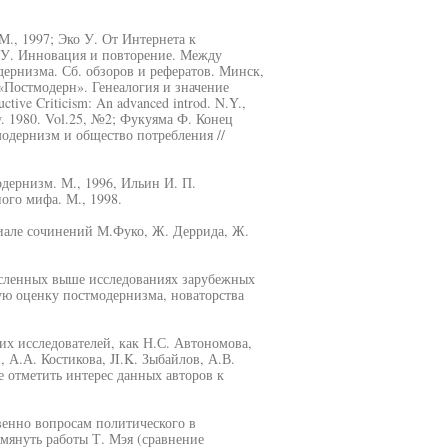
М., 1997; Эко У. От Интернета к
ко У. Инновация и повторение. Между
дернизма. Сб. обзоров и рефератов. Минск,
 «Постмодерн». Генеалогия и значение
tive Criticism: An advanced introd. N.Y.,
ew. 1980. Vol.25, №2; Фукуяма Ф. Конец
одернизм и общество потребления //
дернизм. М., 1996, Ильин И. П.
ого мифа. М., 1998.
риале сочинений М.Фуко, Ж. Деррида, Ж.
сленных выше исследованиях зарубежных
ую оценку постмодернизма, новаторства
х исследователей, как Н.С. Автономова,
 А.А. Костикова, JI.K. Зыбайлов, А.В.
е отметить интерес данных авторов к
венно вопросам политического в
мянуть работы Т. Мэя (сравнение