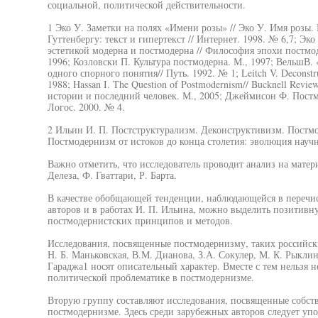
социальной, политической действительности.
1 Эко У. Заметки на полях «Имени розы» // Эко У. Имя розы. 
Гуттенбергу: текст и гипертекст // Интернет. 1998. № 6,7; Э
эстетикой модерна и постмодерна // Философия эпохи постмо
1996; Козловски П. Культура постмодерна. М., 1997; ВельшВ.
одного спорного понятия// Путь. 1992. № 1; Leitch V. Deconstruc
1988; Hassan I. The Question of Postmodernism// Bucknell Revi
истории и последний человек. М., 2005; Джеймисон Ф. Постм
Логос. 2000. № 4.
2 Ильин И. П. Постструктурализм. Деконструктивизм. Постмо
Постмодернизм от истоков до конца столетия: эволюция научн
Важно отметить, что исследователь проводит анализ на мате
Делеза, Ф. Гваттари, Р. Барта.
В качестве обобщающей тенденции, наблюдающейся в перечи
авторов и в работах И. П. Ильина, можно выделить позитивн
постмодернистских принципов и методов.
Исследования, посвященные постмодернизму, таких российски
Н. Б. Маньковская, В.М. Дианова, З.А. Сокулер, М. К. Рыклин,
Гараджа1 носят описательный характер. Вместе с тем нельзя н
политической проблематике в постмодернизме.
Вторую группу составляют исследования, посвященные собст
постмодернизме. Здесь среди зарубежных авторов следует упо