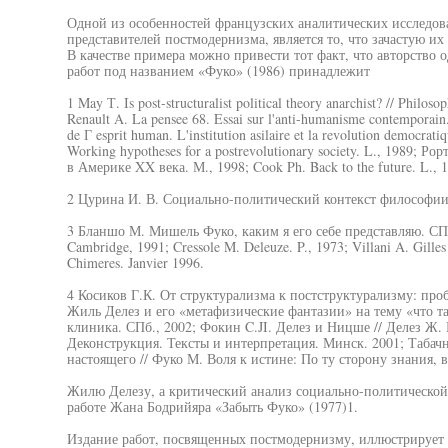
Одной из особенностей французских аналитических исследов
представителей постмодернизма, является то, что зачастую и
В качестве примера можно привести тот факт, что авторство 
работ под названием «Фуко» (1986) принадлежит
1 May Т. Is post-structuralist political theory anarchist? // Philoso
Renault A. La pensee 68. Essai sur l'anti-humanisme contemporain
de Г esprit human. L'institution asilaire et la revolution democrati
Working hypotheses for a postrevolutionary society. L., 1989; 
в Америке XX века. М., 1998; Cook Ph. Back to the future. L., 
2 Цурина И. В. Социально-политический контекст философии
3 Бланшо М. Мишель Фуко, каким я его себе представляю. СПб.
Cambridge, 1991; Cressole M. Deleuze. P., 1973; Villani A. Gilles 
Chimeres. Janvier 1996.
4 Косиков Г.К. От структурализма к постструктурализму: про
Жиль Делез и его «метафизические фантазии» на тему «что та
клиника. СПб., 2002; Фокин C.JI. Делез и Ницше // Делез Ж. 
Деконструкция. Тексты и интерпретация. Минск. 2001; Табач
настоящего // Фуко М. Воля к истине: По ту сторону знания, в
Жилю Делезу, а критический анализ социально-политической
работе Жана Бодрийяра «Забыть Фуко» (1977)1.
Издание работ, посвященных постмодернизму, иллюстрирует