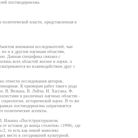
елей постмодернизма.
 политической власти, представленная в
бъектом внимания исследователей, чьи
, но и к другим научным областям,
ию. Данная специфика связана с
связь всех областей жизни и науки, а
сматриваются во взаимодействии друг с
о отнести исследования авторов,
нарные. К примерам работ такого рода
, В. Вельша, В. Лейча, И. Хассана, Ф.
алистами в различных научных областях -
социологии, исторической науке. В то же
рамках постмодернизма затрагивается
ют политические аспекты.
П. Ильина «Постструктурализм.
т истоков до конца столетия» (1998), где
2, то есть как некий комплекс
их место в сегодняшней культурной,