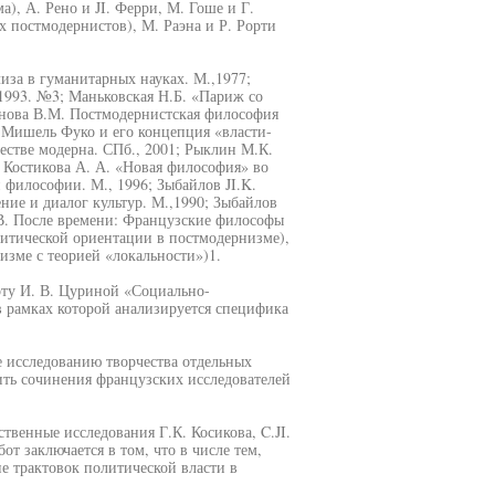
, А. Рено и JI. Ферри, М. Гоше и Г.
 постмодернистов), М. Раэна и Р. Рорти
за в гуманитарных науках. М.,1977;
1993. №3; Маньковская Н.Б. «Париж со
анова В.М. Постмодернистская философия
. Мишель Фуко и его концепция «власти-
ществе модерна. СПб., 2001; Рыклин М.К.
 Костикова А. А. «Новая философия» во
философии. М., 1996; Зыбайлов JI.K.
ие и диалог культур. М.,1990; Зыбайлов
 В. После времени: Французские философы
литической ориентации в постмодернизме),
изме с теорией «локальности»)1.
оту И. В. Цуриной «Социально-
 рамках которой анализируется специфика
 исследованию творчества отдельных
тить сочинения французских исследователей
ственные исследования Г.К. Косикова, C.JI.
от заключается в том, что в числе тем,
е трактовок политической власти в