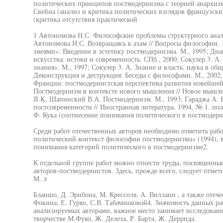
политических принципов постмодернизма с теорией анархизма)
Свейна (анализ и критика политических взглядов французских
(критика отсутствия практической
1 Автономова Н.С. Философские проблемы структурного анали
Автономова Н.С. Возвращаясь к азам // Вопросы философии. 
змеями»: Введение в эстетику постмодернизма. М., 1995; Ди
искусства: истоки и современность. СПб., 2000; Сокулер 3. А
знания». М., 1997; Сокулер 3. А. Знание и власть: наука в об
Деконструкция и деструкция: Беседы с философами. М., 2002;
Франции: постмодернистская перспектива развития новейшей 
Постмодернизм в контексте нового мышления // Новое мышлен
JI.K, Шапинский В.А. Постмодернизм. М., 1993; Гараджа А.
постсовременности // Иностранная литература. 1994. № 1. по
Ф. Кука (соотнесение понимания политического в постмодерн
Среди работ отечественных авторов необходимо отметить раб
политический контекст философии постмодернизма» (1994), в
понимания категорий политического в постмодернизме2.
К отдельной группе работ можно отнести труды, посвященные
авторов-постмодернистов. Здесь, прежде всего, следует отме
М. л
Бланшо, Д. Эрибона, М. Крессоля, А. Виллани , а также отече
Фокина, Е. Гурко, С.В. Табачниковой4. Значимость данных раб
анализируемых авторами, важное место занимает исследовани
творчестве М.Фуко, Ж. Делеза, Р. Барта, Ж. Деррида.