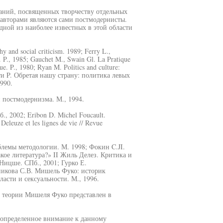
аний, посвященных творчеству отдельных
х авторами являются сами постмодернисты.
одной из наиболее известных в этой области
phy and social criticism. 1989; Ferry L.,
. P., 1985; Gauchet M., Swain Gl. La Pratique
que. P., 1980; Ryan M. Politics and culture:
Рорти P. Обретая нашу страну: политика левых
1990.
 постмодернизма. М., 1994.
, 2002; Eribon D. Michel Foucault.
Deleuze et les lignes de vie // Revue
блемы методологии. М. 1998; Фокин C.JI.
кое литература?» II Жиль Делез. Критика и
Ницше. СПб., 2001; Гурко Е.
никова С.В. Мишель Фуко: историк
ласти и сексуальности. М., 1996.
 теории Мишеля Фуко представлен в
 определенное внимание к данному