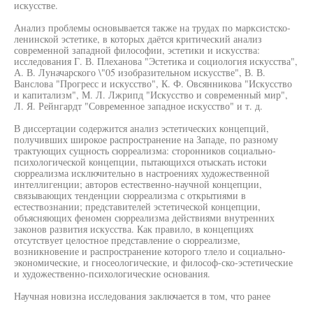
искусстве.
Анализ проблемы основывается также на трудах по марксистско-
ленинской эстетике, в которых даётся критический анализ
современной западной философии, эстетики и искусства:
исследования Г. В. Плеханова "Эстетика и социология искусства",
А. В. Луначарского \"05 изобразительном искусстве", В. В.
Ванслова "Прогресс и искусство", К. Ф. Овсянникова "Искусство
и капитализм", М. Л. Лжрипд "Искусство и современный мир",
Л. Я. Рейнгардт "Современное западное искусство" и т. д.
В диссертации содержится анализ эстетических концепций,
получивших широкое распространение на Западе, по разному
трактующих сущность сюрреализма: сторонников социально-
психологической концепции, пытающихся отыскать истоки
сюрреализма исключительно в настроениях художественной
интеллигенции; авторов естественно-научной концепции,
связывающих тенденции сюрреализма с открытиями в
естествознании; представителей эстетической концепции,
объясняющих феномен сюрреализма действиями внутренних
законов развития искусства. Как правило, в концепциях
отсутствует целостное представление о сюрреализме,
возникновение и распространение которого тлело и социально-
экономические, и гносеологические, и философ-ско-эстетические
и художественно-психологические основания.
Научная новизна исследования заключается в том, что ранее