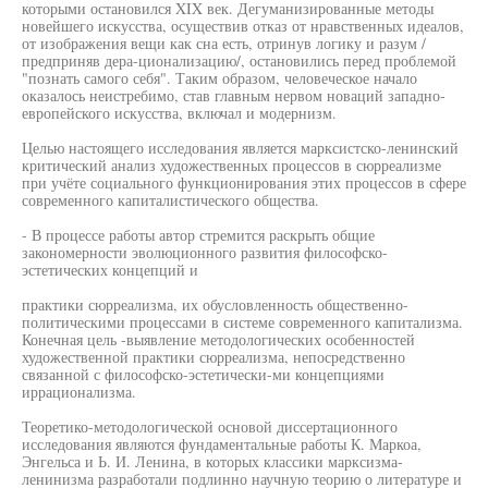
которыми остановился XIX век. Дегуманизированные методы
новейшего искусства, осуществив отказ от нравственных идеалов,
от изображения вещи как сна есть, отринув логику и разум /
предприняв дера-ционализацию/, остановились перед проблемой
"познать самого себя". Таким образом, человеческое начало
оказалось неистребимо, став главным нервом новаций западно-
европейского искусства, включал и модернизм.
Целью настоящего исследования является марксистско-ленинский
критический анализ художественных процессов в сюрреализме
при учёте социального функционирования этих процессов в сфере
современного капиталистического общества.
- В процессе работы автор стремится раскрыть общие
закономерности эволюционного развития философско-
эстетических концепций и
практики сюрреализма, их обусловленность общественно-
политическими процессами в системе современного капитализма.
Конечная цель -выявление методологических особенностей
художественной практики сюрреализма, непосредственно
связанной с философско-эстетически-ми концепциями
иррационализма.
Теоретико-методологической основой диссертационного
исследования являются фундаментальные работы К. Маркоа,
Энгельса и Ь. И. Ленина, в которых классики марксизма-
ленинизма разработали подлинно научную теорию о литературе и