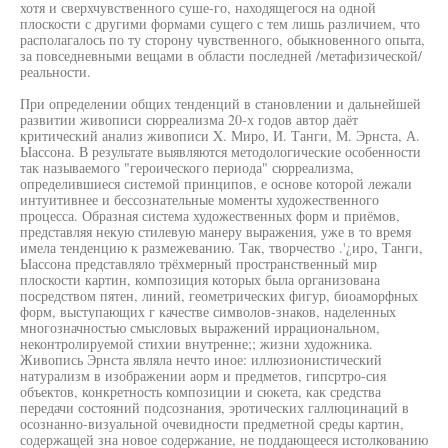
хотя и сверхчувственного суше-го, находящегося на одной
плоскости с другими формами сущего с тем лишь различием, что
располагалось по ту сторону чувственного, обыкновенного опыта,
за повседневными вещами в области последней /метафизической/
реальности.
При определении общих тенденций в становлении и дальнейшей
развитии живописи сюрреализма 20-х годов автор даёт
критический анализ живописи X. Миро, И. Танги, М. Эрнста, А.
Ыассона. В результате выявляются методологические особенности
так называемого "героического периода" сюрреализма,
определившиеся системой принципов, е основе которой лежали
интуитивнее и бессознательные моменты художественного
процесса. Образная система художественных форм и приёмов,
представляя некую стилевую манеру выражения, уже в то время
имела тенденцию к размежеванию. Так, творчество .'¿иро, Танги,
Ыассона представляло трёхмерный пространственный мир
плоскости картин, композиция которых была организована
посредством пятен, линий, геометрических фигур, биоаморфных
форм, выступающих г качестве символов-знаков, наделенных
многозначностью смысловых выражений иррациональном,
неконтролируемой стихии внутренне;; жизни художника.
Живопись Эрнста являла нечто иное: иллюзионистический
натурализм в изображении аорм и предметов, гипсртро-сия
объектов, конкретность композиции и сюкета, как средства
передачи состояний подсознания, эротических галлюцинаций в
осознанно-визуальной очевидности предметной среды картин,
содержащей зна новое содержание, не поддающееся истолкованию