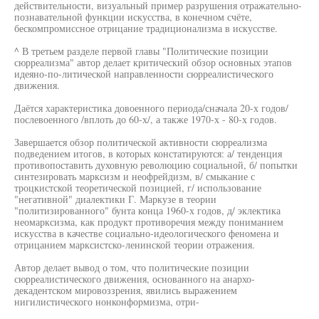
действительности, визуальный пример разрушения отражательно-
познавательной функции искусства, в конечном счёте,
бескомпромиссное отрицание традиционализма в искусстве.
^ В третьем разделе первой главы "Политические позиции
сюрреализма" автор делает критический обзор основных этапов
идеяно-по-литической направленности сюрреалистического
движения.
Даётся характеристика довоенного периода/сначала 20-х годов/
послевоенного /вплоть до 60-х/, а также 1970-х - 80-х годов.
Завершается обзор политической активности сюрреализма
подведением итогов, в которых констатируются: а/ тенденция
противопоставить духовную революцию социальной, б/ попытки
синтезировать марксизм и неофрейдизм, в/ смыкание с
троцкистской теоретической позицией, г/ использование
"негативной" диалектики Г. Маркузе в теории
"политизированного" бунта конца 1960-х годов, д/ эклектика
неомарксизма, как продукт противоречия между пониманием
искусства в качестве социально-идеологического феномена и
отрицанием марксистско-ленинской теории отражения.
Автор делает вывод о том, что политические позиции
сюрреалистического движения, основанного на анархо-
декадентском мировоззрения, явились выражением
нигилистического нонконформизма, отри-