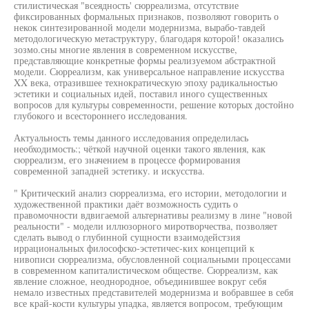
стилистическая "всеядность' сюрреализма, отсутствие
фиксированных формальных признаков, позволяют говорить о
некок синтезированной модели модернизма, вырабо-тавдей
методологическую метаструктуру, благодаря которой! оказались
зозмо.сны многие явления в современном искусстве,
представляющие конкретные формы реализуемом абстрактной
модели. Сюрреализм, как универсальное направление искусства
XX века, отразившее технократическую эпоху радикальностью
эстетики и социальных идей, поставил иного существенных
вопросов для культуры современности, решение которых достойно
глубокого и всестороннего исследования.
Актуальность темы данного исследования определилась
необходимость:; чёткой научной оценки такого явления, как
сюрреализм, его значением в процессе формирования
современной западней эстетику. и искусства.
" Критический анализ сюрреализма, его истории, методологии и
художественной практики даёт возможность судить о
правомочности вдвигаемой альтернативы реализму в лине "новой
реальности" - модели иллюзорного миротворчества, позволяет
сделать вывод о глубинной сущности взаимодейстзия
иррациональных философско-эстетичес-ких концепций к
нивописи сюрреализма, обусловленной социальными процессами
в современном капиталистическом обществе. Сюрреализм, как
явление сложное, неоднородное, объединившее вокруг себя
немало известных представителей модернизма и вобравшее в себя
все край-кости культуры упадка, является вопросом, требующим