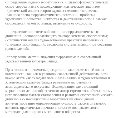
-определение идейно-теоретических и философско-эстетических
основ сюрреализма с последующим критическим анализом;
-критический анализ теории художественного творчества
-важного звена сюрреалистической эстетики; -проблема
художника и общества, искусства и действительности в рамках
сюрреалистической эстетики, выявление её сущности;
-определение политической позиции сюрреалистического
движения - основополагающего фактора эстетики сюрреализма;
-критический анализ художественной практики направления
-стилевых модификаций, эволюции системы принципов создания
произведений;
-определение места и значения сюрреализма в современной
художественной культуре Запада.
Практическая значимость'диссертации заключается в её позна-
вательности, так как в условиях современной действительности
важно акать как складывались и развивались в художественной и
эстетической культуре Запада различные направления
авангардистского искусства. Исследование, где с позиций
марксистско-ленинской эт-тетики автор стремится к объективному
истолкованию фактов становления и развития сюрреалистического
движения с- последующим теоретическим обобщением,
аргументированно определяющим сущность рассматриваемого
явления, практически значило в качестве познавательного
материала для широких масс нашего общества.