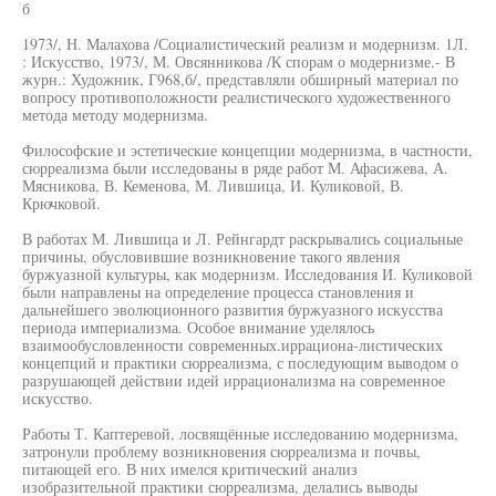
б
1973/, Н. Малахова /Социалистический реализм и модернизм. 1Л.
: Искусство, 1973/, М. Овсянникова /К спорам о модернизме.- В
журн.: Художник, Г968,б/, представляли обширный материал по
вопросу противоположности реалистического художественного
метода методу модернизма.
Философские и эстетические концепции модернизма, в частности,
сюрреализма были исследованы в ряде работ М. Афасижева, А.
Мясникова, В. Кеменова, М. Лившица, И. Куликовой, В.
Крючковой.
В работах М. Лившица и Л. Рейнгардт раскрывались социальные
причины, обусловившие возникновение такого явления
буржуазной культуры, как модернизм. Исследования И. Куликовой
были направлены на определение процесса становления и
дальнейшего эволюционного развития буржуазного искусства
периода империализма. Особое внимание уделялось
взаимообусловленности современных.иррациона-листических
концепций и практики сюрреализма, с последующим выводом о
разрушающей действии идей иррационализма на современное
искусство.
Работы Т. Каптеревой, лосвящённые исследованию модернизма,
затронули проблему возникновения сюрреализма и почвы,
питающей его. В них имелся критический анализ
изобразительной практики сюрреализма, делались выводы