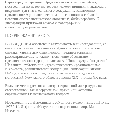
Структура диссертации. Представленная к защите работа,
построенная по историко-теоретическому принципу, включает:
введение, три главы основного содержания, заключение,
приложение /хронологические данные основных событий в
истории сюрреалистического движения/, библиографию. К
диссертации приложен альбом с фотографиями,
иллюстрирующими её текст.
П. СОДЕРЖАНИЕ РАБОТЫ
ВО ВВЕДЕНИИ обоснована актуальность теш исследования, её
иель и научная направленность. Дана краткая историческая
справка, характеризующая период, предшествовавший
рассматриваемому язлекию-- появление объективно-
идеалистического иррационализма А. Шопенгауэра, "позднего"
Шеллинга, субъективно-идеалистического иррационализма
Кьеркёгора, релятивистской концепции "философии жизни"
Ни^ще, - всё это как следствие политических и духовных
потрясений буржуазного общества конца XIX - начала XX века.
Большое место уделено анализу специальной литературы, кай
стечественнсй, так и зарубежной, прямо или косвенно
обращающейся к исследуемому вопросу.
Исследования Л. Дьяконицына /Сущность модернизма. Л.:Наука,
1975/, 1!. Ляфшица /Искусство и современный мир. М.:
Искусство,