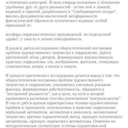
эстетических категорий. В свою очередь положение о сближении
удалённых друг от друга реальностей - истин ной и ложной,
видимой и скрытой, разработанное в "Сообщающихся сосудах",
явилось фундаментом внелогичной метафоричности
фантастической образности поэтического видения, особой
ирреальной ат-
мосферы сюрреалистических произведений, не подвластной
здраво!,'у смыслу и логике повседневности.
В разделе даётся исследование общеэстетической постановки
проблем художественного творчества в сюрреализме. Даётся
критический обзор ¿акторов, формирующих художественную
практику сюрреализма: сок, воображение, фантазия, стимуляция
сумасшествия, вопрос о жизни и смерти.
В процессе критического исследования делается вывод о том, что
общеэстетическая постановка проблем художественного
творчества в сюрреализме, отказавшись учитывать реальные
факторы, формирующие действительность, обращается к
"внутренней реальности", как к цели, на пути к которой
применяются различные способы уничтожения "контроля разума".
В тексте даётся краткая характеристика технико-художественных
приёмов и принципов, используемых в практике сюрреализма:
вербальный автоматизм, автоматизм в живописи, коллективное'
творчество, критико-параноический метод, принцип психического
автоматизма, принцип лирического автоматизма. Отмечено их
методологическое соответствие эстетико-х/дожествен-ной