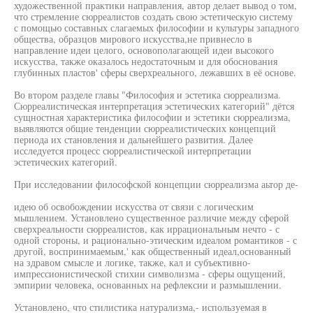
художественной практики направления, автор делает вывод о том,
что стремление сюрреалистов создать свою эстетическую систему
с помощью составных слагаемых философии и культуры западного
общества, образцов мирового искусства,не привнесло в
направление идеи целого, основополагающей идеи высокого
искусства, также оказалось недостаточным и для обоснования
глубинных пластов' сферы сверхреального, лежавших в её основе.
Во втором разделе главы "Философия и эстетика сюрреализма.
Сюрреалистическая интерпретация эстетических категорий" дётся
сущностная характеристика философии и эстетики сюрреализма,
выявляются общие тенденции сюрреалистических концепций
периода их становления и дальнейшего развития. Далее
исследуется процесс сюрреалистической интерпретации
эстетических категорий.
При исследовании философской концепции сюрреализма аьтор де-
идею об освобождении искусства от связи с логическим
мышлением. Установлено существенное различие между сферой
сверхреальности сюрреалистов, как иррациональным нечто - с
одной стороны, и рационально-этическим идеалом романтиков - с
другой, воспринимаемым,' как общественный идеал,основанный
на здравом смысле и логике, также, кал и субъективно-
импрессионистической стихии символизма - сферы ощущений,
эмпирии человека, основанных на рефлексии и размышлении.
Установлено, что стилистика натурализма,- используемая в