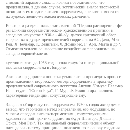
с позиций здравого смысла, логики повседневного, что
представляло, в данном случае, эстетический аналог творческой
позиции всех представителен сюрреализма, вне зависимости от
их художественно-методологических различий.
Во втором разделе главы,озаглавленной "Период расширения сфе
ры елияния сюрреалистической- художественной практики в
западном искусстве /1930-е - 40-е/у, даётся критический обзор
творчества вздущах представителей сюрреализма /С. Дали, Мэн
Рей, X. Бельмар, К. Зелигман, 0. Домингес, Г. Арп, Матта и др./.
Отмечено усиленное нарастание воздействия сюрреализма на
западно-европейское ис-
кусство вплоть до 1936 года - года триумфа интернациональной
выставки сюрреализма в Лондоне.
Автором предпринята попытка установить и проследить процесс
проникновения творческого метода сюрреализма в практику
представителей современного искусства Англии /Сэмуэл Пеллмер
Нэш, студия "Юстон Роуд", Г. Мур, Ф. Бэкон и др./, выявить
характерные тенденции, сопутствующие ему.
Завершая обзор искусства сюрреализма 1930-х годов автор делает
вывод, что творческий метод направления, его модуляции, во
многом определились экспериментами, сопутствующими
художественной практике дадаистов /Курт Швитерс, Дюшан,
Эрнст, Мэн Рей/. Так называемый сюрреалистический объект
наследовал систему принципов, положенных в основу создания