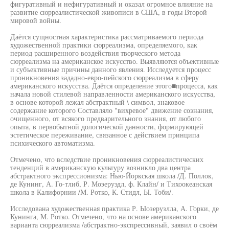
фигуративный и нефигуративный и оказал огромное влияние на
развитие сюрреалистической живописи в США, в годы Второй
мировой войны.
Даётся сущностная характеристика рассматриваемого периода
художественной практики сюрреализма, определяемого, как
период расширенного воздействия творческого метода
сюрреализма на американское искусство. Выявляются объективные
и субъективные причины данного явления. Исследуется процесс
проникновения зададно-евро-пейского сюрреализма в сферу
американского искусства. Даётся определение этого■процесса, как
начала новой стилевой направленности американского искусства,
в основе которой лежал абстрактный \ символ, знаковое
содержание которого Составляло "вихревое" движение сознания,
очищенного, от всякого предварительного знания, от любого
опыта, в первобытной дологической данности, формирующей
эстетическое переживание, связанное с действием принципа
психического автоматизма.
Отмечено, что вследствие проникновения сюрреалистических
тенденций в американскую культуру возникло два центра
абстрактного экспрессионизма: Нью-Йоркская школа /Д. Поллок,
де Кунинг, А. Го-тлиб, Р. Моэеруэдл, ф. Клайн/ и Тихоокеанская
школа в Калифорнии /М. Ротко, К. Стидл, Ы. Тоби/.
Исследована художественная практика Р. Ыозерузлла, А. Горки, де
Кунинга, М. Ротко. Отмечено, что на основе американского
варианта сюрреализма /абстрактно-экспрессивный, заявил о своём