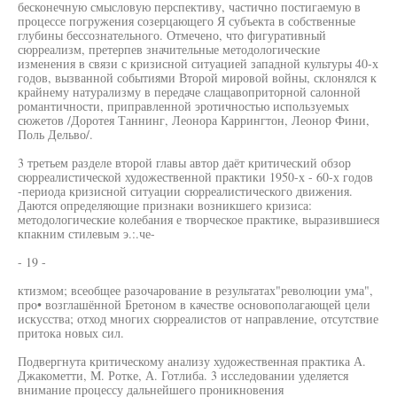
бесконечную смысловую перспективу, частично постигаемую в
процессе погружения созерцающего Я субъекта в собственные
глубины бессознательного. Отмечено, что фигуративный
сюрреализм, претерпев значительные методологические
изменения в связи с кризисной ситуацией западной культуры 40-х
годов, вызванной событиями Второй мировой войны, склонялся к
крайнему натурализму в передаче слащавоприторной салонной
романтичности, приправленной эротичностью используемых
сюжетов /Доротея Таннинг, Леонора Каррингтон, Леонор Фини,
Поль Дельво/.
3 третьем разделе второй главы автор даёт критический обзор
сюрреалистической художественной практики 1950-х - 60-х годов
-периода кризисной ситуации сюрреалистического движения.
Даются определяющие признаки возникшего кризиса:
методологические колебания е творческое практике, выразившиеся
кпакним стилевым э.:.че-
- 19 -
ктизмом; всеобщее разочарование в результатах"революции ума",
про• возглашённой Бретоном в качестве основополагающей цели
искусства; отход многих сюрреалистов от направление, отсутствие
притока новых сил.
Подвергнута критическому анализу художественная практика А.
Джакометти, М. Ротке, А. Готлиба. 3 исследовании уделяется
внимание процессу дальнейшего проникновения