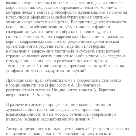
являясь специфическим способом выражения идеалистического
мировоззрения, сюрреализм определяется теми же корнями,
которые лежат в основе философского идеализма, как выражения
исторически сформировавшейся буржуазной политико-
экономической системы общества. Восприятие действительности,
основанное на абсолютизации субъективного в форме и
содержании художественного образа, позволяет судить о
гносеологических корнях сюрреализма. Выяснение социальных
корней сюрреализма связано с определением идеологической
ориентации его представителей, идейной платформы
направления, анархо-нигилистический субъективизм которой
отразил конфликт между личностью и обществом, как следствие
отчуждения, возникшего в результате протеста против
технократической цивилизации:, престижного потребительства,
унификации масс, стандартизации вкусов".
Проводниками идей субъективизма в сюрреализме становятся
иррационалистическая философия А. Шопенгауэра,
релятивистская эстетика Ницше, интуитивизм А. Бергсона,
антропология 3. Фрейда.
В разделе исследуется процесс формирования эстетики и
художественной практики сюрреализма, проблема
взаимосвязанности и взаимообусловленности современной
культуры Запада и рассматриваемого явления. ""
Автором предпринята попытка установить общее и разное в таких
направлениях, как романтизм, символизм, натурализм и