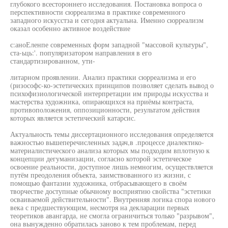
глубокого всестороннего исследования. Постановка вопроса о
перспективности сюрреализма в практике современного
западного искусстза и сегодня актуальна. Именно сюрреализм
оказал особенно активное воздействие
с:аноЕленпе современных форм западной "массовой культуры",
ста-ьць:'. популяризатором направления в его
стандартизированном, ути-
литарном проявлении. Анализ практики сюрреализма и его
(ризософс-ко-эстетических принципов позволяет сделать вывод о
психофизиологической интерпретации им природы искусства и
мастерства художника, опирающихся на приёмы контраста,
противоположения, оппозиционности, результатом действия
которых является эстетический катарсис.
Актуальность темы диссертационного исследования определяется
важностью вышеперечисленных задач,в .процессе диалектико-
материалистического анализа которых мы подходим вплотную к
концепции дегуманизации, согласно которой эстетическое
освоение реальности, доступное лишь немногим, осуществляется
путём преодоления объекта, заимствованного из жизни, с
помощью фантазии художника, отбрасывающего в своём
творчестве доступные обычному восприятию свойства "эстетики
осваиваемой действительности". Внутренняя логика спора нового
века с предшествующим, несмотря на декларации первых
теоретиков авангарда, не смогла ограничиться только "разрывом",
она вынужденно обратилась заново к тем проблемам, перед