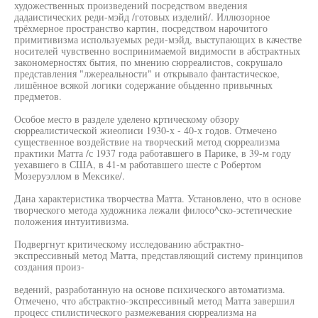
художественных произведений посредством введения
дадаистических реди-мэйд /готовых изделий/. Иллюзорное
трёхмерное пространство картин, посредством нарочитого
примитивизма используемых реди-мэйд, выступающих в качестве
носителей чувственно воспринимаемой видимости в абстрактных
закономерностях бытия, по мнению сюрреалистов, сокрушало
представления "лжереальности" и открывало фантастическое,
лишённое всякой логики содержание обыденно привычных
предметов.
Особое место в разделе уделено кртическому обзору
сюрреалистической жиеописи 1930-х - 40-х годов. Отмечено
существенное воздействие на творческий метод сюрреализма
практики Матта /с 1937 года работавшего в Парике, в 39-м году
уехавшего в США, в 41-м работавшего шесте с Робертом
Мозеруэллом в Мексике/.
Дана характеристика творчества Матта. Установлено, что в основе
творческого метода художника лежали филосо^ско-эстетические
положения интуитивизма.
Подвергнут критическому исследованию абстрактно-
экспрессивный метод Матта, представляющий систему принципов
создания произ-
ведений, разработанную на основе психического автоматизма.
Отмечено, что абстрактно-экспрессивный метод Матта завершил
процесс стилистического размежевания сюрреализма на