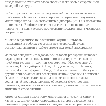
определяющие сущность этого явления и его роль в современной
западной культуре.
Библиография советских исследователей по фундаментальным
проблемам и более частным вопросам модернизма, разумеется,
много шире названных источников в диссертации. Она постоянно
пополняется. В обзоре введения выделены лишь основные
направления критического исследования модернизма, в частности,
сюрреализма.
Многие теортетические положения, оценки и выводы,
изложенные в работах советских исследователей, стали
основополагающими в работе автора над темой диссертации.
Из работ западных исследователей автором разобраны наиболее
характерные положения, концепции и выводы относительно
проблемы теории и практики сюрреализма. Исследования А.
Балакиан, П. Уолд-берга, 2. Надо, И. Дюплесси, Р. Шаттока,
Бигсби, Дж. Годцфауна, Г. Рида, Э. Льюси-Смита, Г. Маркузе и
других привлекались для освещения данной проблемы в качестве
фактологического материала, на основе которого возможно
составить чёткое представление об истории формирования
движения, тех или иных обстоятельствах, имеющих существенное
значение в его эволюции.
Автор стремился подать тему многопланово, свести в единую
картину характеристику сюрреализма, историю зарождения и
развития иррационалистических тенденций в сюрреалистическом