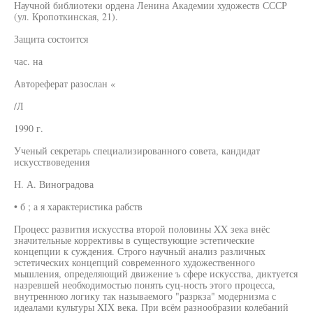
Научной библиотеки ордена Ленина Академии художеств СССР
(ул. Кропоткинская, 21).
Защита состоится
час. на
Автореферат разослан «
/Л
1990 г.
Ученый секретарь специализированного совета, кандидат
искусствоведения
Н. А. Виноградова
• б ; а я характеристика рабств
Процесс развития искусства второй половины XX зека внёс
значительные коррективы в существующие эстетические
концепции к суждения. Строго научный анализ различных
эстетических концепций современного художественного
мышления, определяющий движение ъ сфере искусства, диктуется
назревшей необходимостью понять суц-ность этого процесса,
внутреннюю логику так называемого "разркза" модернизма с
идеалами культуры XIX века. При всём разнообразии колебаний