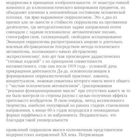
модернизма в принципах изобразительности: от неаигура-тивной
живописи до иллюзионистического копирования предметов, их
объединяет влечение к непонятийным состояниям человеческой
психики, так ярко выраженное сюрреализмом. Это о,дна из
причин ьли-ле-льности и стойкости сюрреализма на протяжении
десятилетие, где методологические задачи направления почти
совпадали с задачам психоанализа: автоматическое письмо,
стенография снов, галлюцинаций, свободное ассоциирование.
Эманация сюрреализма распространялась широко и длительно,
вовлекая абстракционизм /посредством метода психического
автоматизма, положившего начало абстрактному
экспрессионизму/, поп-арт /как производное дадаистических
"готовых изделий" с их принципом совместимости
несовместимого, став-зим после 1919 года - условной даты
прекращения деятельности Да-да, основополагающим в
формировании сюрреалистической практики/, наконец,
концептуализм, знаковая семантика которого имела много общего
с "чистым психическим автоматизмом", (ршсировавяшм
"реальное функционирование мысли" при отсутствии какого эк то
ни было контроля со стороны разума с целью получения эффекта
орительксго возбудителя. В свою очередь, метод коллективного
творчества, наиболее популярный на ранних стадиях становления
направления, ъ конце 60-х годов возродился в неожиданных
формах перфёмекса и эн-вайронмента. Неудивительно, что
благодаря такой универсальности
проявлений сюрреализм явился полномочным представителем
модернистских направлений XX века. Потрясающая