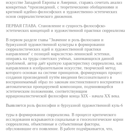
искусстве Западной Европы и Америки, стараясь сочетать анализ
конкретных ^произведений, с теоретическими обобщениями и
критикой идейно-философских и художественно-эстетических
основ сюрреалистического движения.
ПЕРВАЯ ГЛАВА. Становление и сущность философско-
эстетических концепций и художественной практики сюрреализма
В первом разделе главы "Значение и роль филосоаии и
буржуазной художественной культуры в формировании
сюрреалистических идей и художественной практики
направления" с позиций марксистско-ленинской эстетики,
опираясь на труды советских учёных, занимающихся данной
проблемой, автор даёт краткую характеристику сюрреализма, как
направления в изобразительном искусстве, творческий метод
которого основан на системе принципов, формирующих процесс
создания произведений путём введения бессознательного в
воспринимаемый образ по законам инстинктивного восприятия в
автоматически проецируемой композиции, подчиняющейся
эстетическим положениям, соответствующим
иррационалистической философии конца XIX - начала XX века.
Выявляется роль философии и бурзуазной художественной куль-6
туры в формировании сюрреализма. В процессе критического
исследования вскрываются социальные и гносеологические корни
сюрреализма, объективные и субъективные факторы,
обусловившие его появление. В работе подчёркивается, что,