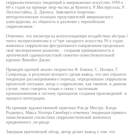
сюрреалистических тенденций в американское искусство 1950-х -
60-х годов на примере твор-чьства де Кунинга, Р.Мосзеруэлла, Р.
Лихтенстайна, Д. Джонса. Заявляются теоретико-
методологические позиции представителей американского
азангардизма, их общность и различие с европейским
сюрреализмом.'
Отмечено, что несмотря на всепоглощающее воздействие абстрак-\
тного экспрессионизма в сс^ере западного искусства 50-х годое,
живопись сюрреализма фигуративного направления продолжала
своё эволюционное развитие, - сохраняя приверженность к
эротической садомазохистской сюжетно-повествовательной
картине /Бенойет Джон/.
Проведён краткий анализ творчества Ф. Бэкона, С. Нолана, Г.
Сазерленда, в результате которого сделан вывод, что оно отразило
тенденции рассматриваемого периода, определившие сюрреализм
кризисной ситуации, когда о сюрреализме, как таковом, в данном
случае, тжно говорить только е связи с частичным
проникновением в систему принципов создания произведений -в
процессе интеграции.
На примере художественной практики Роя де Мистре, Клода
Роджерса, Макса Уолтера Свенберга отмечена 'тенденция прямого
заимствования стилистики сюрреалистической живописи
предвоенного ,пе-риодг.
Завершая критический обзор, автор делает вывод о том, что