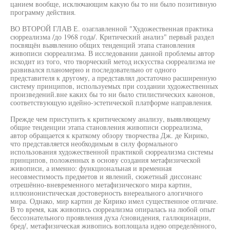
цанием вообще, исключающим какую бы то ни было позитивную
программу действия.
ВО ВТОРОЙ ГЛАВ Е. озаглавленной "Художественная практика
сюрреализма /до 1968 года/. Критический анализ" первый раздел
посвящён выявлению общих тенденций этапа становления
живописи сюрреализма. В исследовании данной проблемы автор
исходит из того, что творческий метод искусства сюрреализма не
развивался планомерно и последовательно от одного
представителя к другому, а представлял достаточно расширенную
систему принципов, используемых при создании художественных
произведений.вне каких бы то ни было стилистических канонов,
соответствующую идейно-эстетической платформе направления.
Прежде чем приступить к критическому анализу, выявляющему
общие тенденции этапа становления живописи сюрреализма,
автор обращается к краткому обзору творчества Дж. де Кирико,
что представляется необходимым в силу формального
использования художественной практикой сюрреализма системы
принципов, положенных в основу создания метафизической
живописи, а именно: функциональная и временная
несовместимость предметов и явлений, сюжетный диссонанс
отрешённо-вневременного метафизического мира картин,
иллюзионистическая достоверность внереального алогичного
мира. Однако, мир картин де Кирико имел существенное отличие.
В то время, как живопись сюрреализма опиралась на любой опыт
бессознательного проявления духа /сновидения, галлюцинации,
бред/, метафизическая живопись воплощала идею определённого,