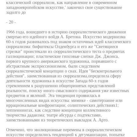
классический сюрреализм, как направление в современном
западноевропейском искусстве,' закончил свое существование
задолго до
- 20 -
1966 года, вошедшего в историю сюрреалистического движения
смертью его идейного войдя А. Бретона. Искусство модернизма
60-х годов развивалось под знаком остаточных идей классического
сюрреализма: бифштексы Олденбурга и его же "Светящиеся
стрелки" проистекали из сюрреалистического теста о предметах
галлюцинации; пластические гипсовые слепки Дж. Джонса,
первого крупного американского художника, порвавшего с
абстрактным экспрессионизмом, были следствием
сюрреалистической концепции о снах. Идея "бесконтрольного
действия", заимствованная из сюрреализма,определила сферу
деятельности художника в искусстве Запада 60-х годов
стремлением к разрушению общепринятых представлений
реальности, поиску иного смыслового содержания уже известных
предметов и явлений. Эта тенденция проявилась в
многочисленных видах искусства: мимике - самотерзание или
иррациональные конфронтации; солиптических действиях1;
хеппеннингах, как следствие концепции коллективного
творчества дадаизма; театре абсурда с подтекстами,
заимствованными из теоретических выкладок А. Арто.
Отмечено, что эволюционные перемены в сюрреалистическом
искусстве определились тенденцией к дегуманизации, попытке