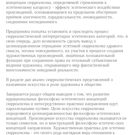
концепции сюрреализма, определяемой стремлением к
эстетическому катарсису - эффекту эстетического воздействия
произведений, основывающимся на предельном обострении
приёмов алогичности, парадоксальности, неожиданности,
соединении несоединимого.
Предпринята попытка установить и проследить процесс
сюрреалистической интерпретации эстетических категорий, что, в
свою очередь, дало возможность сделать вывод о
целенаправленном отрицании эстетикой сюрреализма здравого
смысла, логики повседневного, их участия в процессе создания
художественных произведений, лишённых познавательной
функции при сохранении права на тотальный субъективизм
видения художника, открывающего мир фантастической
многозначности неведомой реальности.
В разделе дан анализ сюрреалистических представлений о
назначение искусства и роли художника в обществе.
Завершается раздел общим выводом о том, что развитие
иррациональных философско-эстетичесних концепций
сюрреализма и непосредственно практики направления идут
параллельными путями. Цели искусства сюрреализма
определяются целенаправленностью философско-эстетических
концепций. Произведение искусства сюрреализма оказывается не
только символом, но и конструкцией философско-эстетиче-ских
концепций направления. Художественная практика для эстетики
сюрреализма - это своего рода наглядная мера отношения к