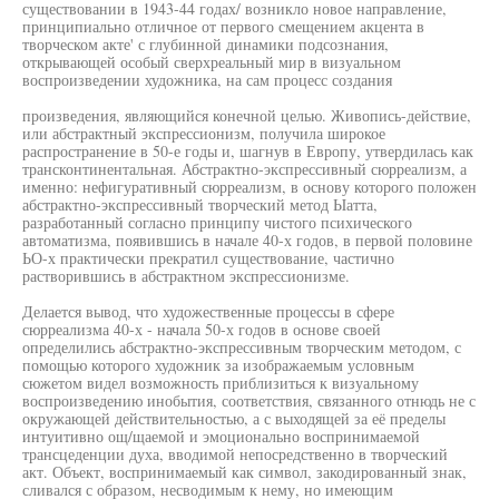
существовании в 1943-44 годах/ возникло новое направление,
принципиально отличное от первого смещением акцента в
творческом акте' с глубинной динамики подсознания,
открывающей особый сверхреальный мир в визуальном
воспроизведении художника, на сам процесс создания
произведения, являющийся конечной целью. Живопись-действие,
или абстрактный экспрессионизм, получила широкое
распространение в 50-е годы и, шагнув в Европу, утвердилась как
трансконтинентальная. Абстрактно-экспрессивный сюрреализм, а
именно: нефигуративный сюрреализм, в основу которого положен
абстрактно-экспрессивный творческий метод Ыатта,
разработанный согласно принципу чистого психического
автоматизма, появившись в начале 40-х годов, в первой половине
ЬО-х практически прекратил существование, частично
растворившись в абстрактном экспрессионизме.
Делается вывод, что художественные процессы в сфере
сюрреализма 40-х - начала 50-х годов в основе своей
определились абстрактно-экспрессивным творческим методом, с
помощью которого художник за изображаемым условным
сюжетом видел возможность приблизиться к визуальному
воспроизведению инобытия, соответствия, связанного отнюдь не с
окружающей действительностью, а с выходящей за её пределы
интуитивно ощ/щаемой и эмоционально воспринимаемой
трансцеденции духа, вводимой непосредственно в творческий
акт. Объект, воспринимаемый как символ, закодированный знак,
сливался с образом, несводимым к нему, но имеющим