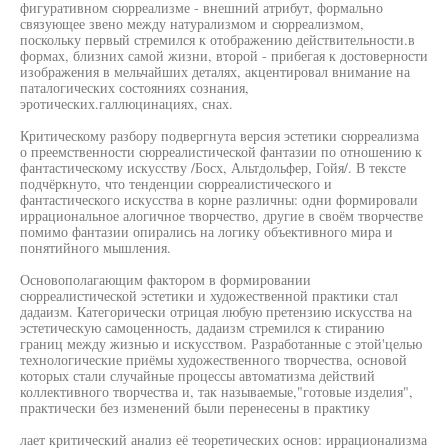
фигуративном сюрреализме - внешний атрибут, формально
связующее звено между натурализмом и сюрреализмом,
поскольку первый стремился к отображению действительности.в
формах, близних самой жизни, второй - прибегая к достоверности
изображения в мельчайших деталях, акцентировал внимание на
паталогических состояниях сознания,
эротических.галлюцинациях, снах.
Критическому разбору подвергнута версия эстетики сюрреализма
о преемственности сюрреалистической фантазии по отношению к
фантастическому искусству /Босх, Альтдольфер, Гойя/. В тексте
подчёркнуто, что тенденции сюрреалистического и
фантастического искусства в корне различны: одни формировали
иррациональное алогичное творчество, другие в своём творчестве
помимо фантазии опирались на логику объективного мира и
понятийного мышления.
Основополагающим фактором в формировании
сюрреалистической эстетики и художественной практики стал
дадаизм. Категорически отрицая любую претензию искусства на
эстетическую самоценность, дадаизм стремился к стиранию
границ между жизнью и искусством. Разработанные с этой'целью
технологические приёмы художественного творчества, основой
которых стали случайные процессы автоматизма действий
коллективного творчества и, так называемые,"готовые изделия",
практически без изменений были перенесены в практику
лает критический анализ её теоретических основ: иррационализма