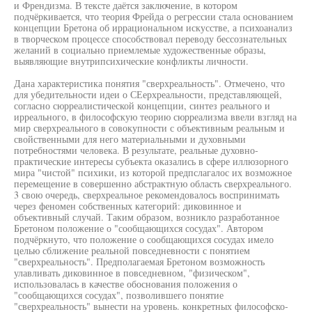
и Френдизма. В тексте даётся заключение, в котором
подчёркивается, что теория Фрейда о регрессии стала основанием
концепции Бретона об иррациональном искусстве, а психоанализ
в творческом процессе способствовал переводу бессознательных
желаний в социально приемлемые художественные образы,
выявляющие внутрипсихические конфликты личности.
Дана характеристика понятия "сверхреальность". Отмечено, что
для убедительности идеи о СЕерхреальности, представляющей,
согласно сюрреалистической концепции, синтез реального и
ирреального, в философскую теорию сюрреализма ввели взгляд на
мир сверхреального в совокупности с объективным реальным и
свойственными для него материальными и духовными
потребностями человека. В результате, реальные духовно-
практические интересы субъекта оказались в сфере иллюзорного
мира "чистой" психики, из которой предпслагалос их возможное
перемещение в совершенно абстрактную область сверхреального.
3 свою очередь, сверхреальное рекомендовалось воспринимать
через феномен собственных категорий: диковинное и
объективный случай. Таким образом, возникло разработанное
Бретоном положение о "сообщающихся сосудах". Автором
подчёркнуто, что положение о сообщающихся сосудах имело
целью сближение реальной повседневности с понятием
"сверхреальность". Предполагаемая Бретоном возможность
улавливать диковинное в повседневном, "физическом",
использовалась в качестве обоснования положения о
"сообщающихся сосудах", позволившего понятие
"сверхреальность" вынести на уровень. конкретных философско-