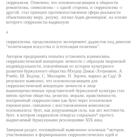
сюрреализм. Отмечено, что основополагающим в общности
романтизма, символизма - с одной стороны, и сюрреализма -с
другой, стал принцип противопоставления сферы реальности
объективному миру, разуму, логике /идея двоемирия/, на основе
которого сюрреалисты выдвинули
а
сюрреализма, продолжившую эксперимент дадаистов под девизом
"политизация искусства и эстетизация политики".
Автором предпринята попытка установить взаимосвязь
сюрреалистической концепции личности с образцом творческой
индивидуальности, извлечённым из истории культурного
развития буржуазного общества /Изодор Дюкас-Лотреамон, А.
Рэмбо, Ш. Бодлер, С. Малларме, П. Зерлен, маркиз де Сад/. В
результате выявлено, что основополагающим для
сюрреалистической концепции личности в лице
вышеперечисленных представителей буржуазной культуры стал
мятеж против общества, религии, морали, нравственности,
воспринятый сюрреалистами как бунт через психическое
пережигание, связанное с восстановлением комплексов
психоанализа: бунт, как разрушающая сила, как акт жестокости,
бунт, в котором сюрреализм отвергал социально^ протест,
выдвигаемый буржуазными резолюциями XIX века.
Завершая раздел, посвящённый выявлению основных ^акторов,
участвовавших в формировании сюрреалистических идей и