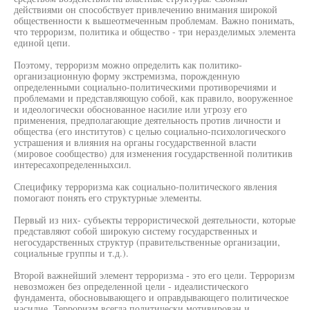
действиями он способствует привлечению внимания широкой
общественности к вышеотмеченным проблемам. Важно понимать,
что терроризм, политика и общество - три неразделимых элемента
единой цепи.
Поэтому, терроризм можно определить как политико-
организационную форму экстремизма, порожденную
определенными социально-политическими противоречиями и
проблемами и представляющую собой, как правило, вооруженное
и идеологически обоснованное насилие или угрозу его
применения, предполагающие деятельность против личности и
общества (его институтов) с целью социально-психологического
устрашения и влияния на органы государственной власти
(мировое сообщество) для изменения государственной политикив
интересахопределенныхсил.
Специфику терроризма как социально-политического явления
помогают понять его структурные элементы.
Первый из них- субъекты террористической деятельности, которые
представляют собой широкую систему государственных и
негосударственных структур (правительственные организации,
социальные группы и т.д.).
Второй важнейший элемент терроризма - это его цели. Терроризм
невозможен без определенной цели - идеалистического
фундамента, обосновывающего и оправдывающего политическое
насилие. Терроризм всегда политически мотивирован и