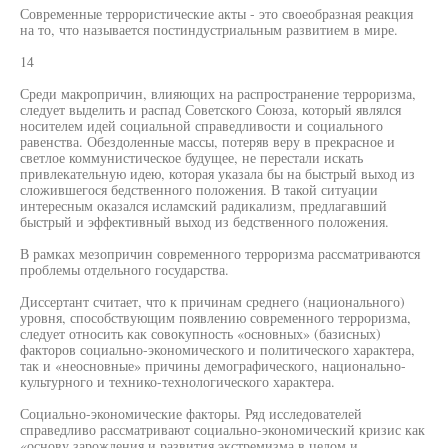
Современные террористические акты - это своеобразная реакция
на то, что называется постиндустриальным развитием в мире.
14
Среди макропричин, влияющих на распространение терроризма,
следует выделить и распад Советского Союза, который являлся
носителем идей социальной справедливости и социального
равенства. Обездоленные массы, потеряв веру в прекрасное и
светлое коммунистическое будущее, не перестали искать
привлекательную идею, которая указала бы на быстрый выход из
сложившегося бедственного положения. В такой ситуации
интересным оказался исламский радикализм, предлагавший
быстрый и эффективный выход из бедственного положения.
В рамках мезопричин современного терроризма рассматриваются
проблемы отдельного государства.
Диссертант считает, что к причинам среднего (национального)
уровня, способствующим появлению современного терроризма,
следует относить как совокупность «основных» (базисных)
факторов социально-экономического и политического характера,
так и «неосновные» причины демографического, национально-
культурного и технико-технологического характера.
Социально-экономические факторы. Ряд исследователей
справедливо рассматривают социально-экономический кризис как
«основу зарождения и развития экстремизма в целом и