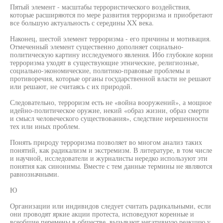
Пятый элемент - масштабы террористического воздействия,
которые расширяются по мере развития терроризма и приобретают
все большую актуальность с середины XX века.
Наконец, шестой элемент терроризма - его причины и мотивация.
Отмеченный элемент существенно дополняет социально-
политическую картину исследуемого явления. Ибо глубокие корни
терроризма уходят в существующие этнические, религиозные,
социально-экономические, политико-правовые проблемы и
противоречия, которые органы государственной власти не решают
или решают, не считаясь с их природой.
Следовательно, терроризм есть не «война вооружений», а мощное
идейно-политическое оружие, некий «образ жизни, образ смерти
и смысл человеческого существования», следствие нерешенности
тех или иных проблем.
Понять природу терроризма позволяет во многом анализ таких
понятий, как радикализм и экстремизм. В литературе, в том числе
и научной, исследователи и журналисты нередко используют эти
понятия как синонимы. Вместе с тем данные термины не являются
равнозначными.
Ю
Организации или индивидов следует считать радикальными, если
они проводят яркие акции протеста, исповедуют коренные и
всеобщие перемены в обществе, вызывают негативную реакцию у