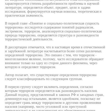
характеризуется степень разработанности проблемы в научной
литературе, определяется объект, предмет, цели и задачи
исследования, формулируется научная новизна, теоретическая и
практическая значимость.
В первой главе «Понятие и социально-политическая сущность
терроризма» исследуется содержание понятий радикализм,
экстремизм, терроризм, анализируется социально-политическая
природа терроризма, определяется структура и разновидности
террористической деятельности.
В диссертации отмечается, что в настоящее время в отечественной
и зарубежной литературе насчитывается более сотни различных
определений терроризма. Это связано с тем, что терроризм -
многоплановое явление, поэтому, часто исследователи обращают
внимание только на одну из сторон данного феномена, через
которую и определяют терроризм.
Автор полагает, что существующие определения терроризма
следует классифицировать по следующим группам.
В первую группу следует включить определения, согласно
которым терроризм определяется как разновидность насилия.
Данный подход, представленный в законах РФ и западных стран,
доминируя над остальными, является однобоким, поскольку не
определяет грань между терроризмом и другими проявлениями
насилия (например, чисто уголовной или преступной
деятельностью) и не характеризует его общественные корни