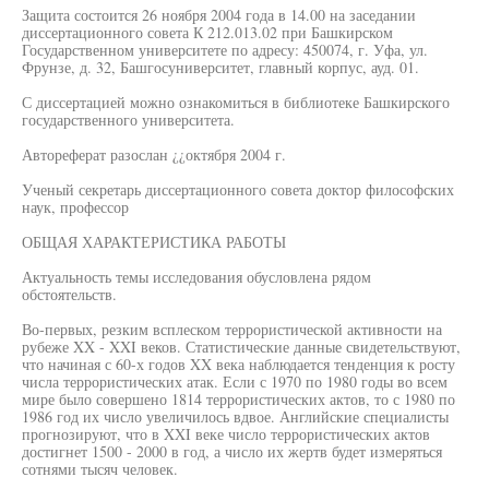
Защита состоится 26 ноября 2004 года в 14.00 на заседании
диссертационного совета К 212.013.02 при Башкирском
Государственном университете по адресу: 450074, г. Уфа, ул.
Фрунзе, д. 32, Башгосуниверситет, главный корпус, ауд. 01.
С диссертацией можно ознакомиться в библиотеке Башкирского
государственного университета.
Автореферат разослан ¿¿октября 2004 г.
Ученый секретарь диссертационного совета доктор философских
наук, профессор
ОБЩАЯ ХАРАКТЕРИСТИКА РАБОТЫ
Актуальность темы исследования обусловлена рядом
обстоятельств.
Во-первых, резким всплеском террористической активности на
рубеже XX - XXI веков. Статистические данные свидетельствуют,
что начиная с 60-х годов XX века наблюдается тенденция к росту
числа террористических атак. Если с 1970 по 1980 годы во всем
мире было совершено 1814 террористических актов, то с 1980 по
1986 год их число увеличилось вдвое. Английские специалисты
прогнозируют, что в XXI веке число террористических актов
достигнет 1500 - 2000 в год, а число их жертв будет измеряться
сотнями тысяч человек.