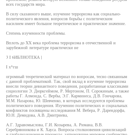
всех государств мира.
В силу сказанного выше, изучение терроризма как социально-
политического явления, вопросов борьбы с политическим
насилием имеет большое теоретическое и практическое значение.
Степень изученности проблемы.
Вплоть до XX века проблема терроризма в отечественной и
зарубежной литературе практически не
3 I 6ИБЛНОТЕКА |
I х^гш
огромный теоретический материал по вопросам, тесно связанным
с данной проблематикой. Так, свой вклад в изучение терроризма
внесли теории девиантного поведения, разработанные классиками
социологии Э. Дюркгеймом, Р. Мертоном, П. Сорокиным, а также
работы Г. Алмонда, С. Вербы, Э.Г. Карминеса, Д.В. Гончарова,
М.М. Назарова, Ю. Шевченко, в которых исследуются проблемы
политического поведения. Изучению политических и социальных
конфликтов посвящены исследования М. Вебера, Р. Дарендорфа,
Ю.Н. Демидова, А.В. Дмитриева,
A.Г. Здравомыслова, Г.И. Козырева, А. Римана, В.В.
Серебрянникова и К. Хауса. Вопросы столкновения цивилизаций
и глобализационные процессы, затронувшие мировое сообщество