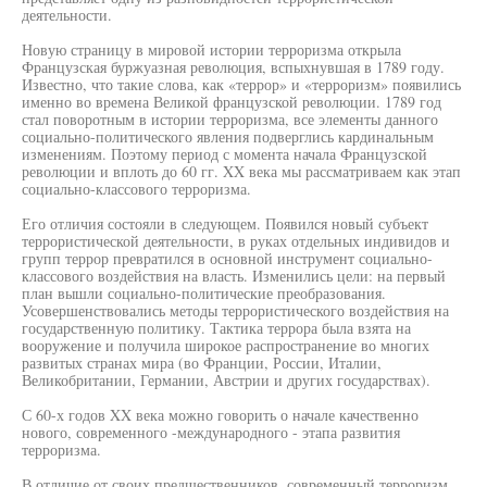
деятельности.
Новую страницу в мировой истории терроризма открыла
Французская буржуазная революция, вспыхнувшая в 1789 году.
Известно, что такие слова, как «террор» и «терроризм» появились
именно во времена Великой французской революции. 1789 год
стал поворотным в истории терроризма, все элементы данного
социально-политического явления подверглись кардинальным
изменениям. Поэтому период с момента начала Французской
революции и вплоть до 60 гг. XX века мы рассматриваем как этап
социально-классового терроризма.
Его отличия состояли в следующем. Появился новый субъект
террористической деятельности, в руках отдельных индивидов и
групп террор превратился в основной инструмент социально-
классового воздействия на власть. Изменились цели: на первый
план вышли социально-политические преобразования.
Усовершенствовались методы террористического воздействия на
государственную политику. Тактика террора была взята на
вооружение и получила широкое распространение во многих
развитых странах мира (во Франции, России, Италии,
Великобритании, Германии, Австрии и других государствах).
С 60-х годов XX века можно говорить о начале качественно
нового, современного -международного - этапа развития
терроризма.
В отличие от своих предшественников, современный терроризм