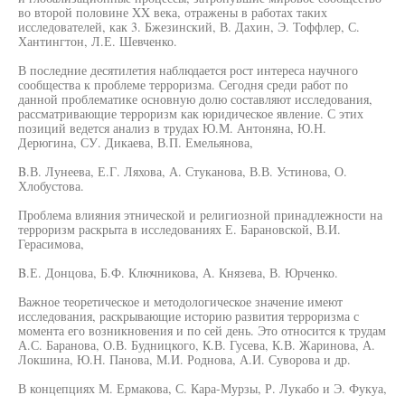
во второй половине XX века, отражены в работах таких
исследователей, как 3. Бжезинский, В. Дахин, Э. Тоффлер, С.
Хантингтон, Л.Е. Шевченко.
В последние десятилетия наблюдается рост интереса научного
сообщества к проблеме терроризма. Сегодня среди работ по
данной проблематике основную долю составляют исследования,
рассматривающие терроризм как юридическое явление. С этих
позиций ведется анализ в трудах Ю.М. Антоняна, Ю.Н.
Дерюгина, СУ. Дикаева, В.П. Емельянова,
B.В. Лунеева, Е.Г. Ляхова, А. Стуканова, В.В. Устинова, О.
Хлобустова.
Проблема влияния этнической и религиозной принадлежности на
терроризм раскрыта в исследованиях Е. Барановской, В.И.
Герасимова,
B.Е. Донцова, Б.Ф. Ключникова, А. Князева, В. Юрченко.
Важное теоретическое и методологическое значение имеют
исследования, раскрывающие историю развития терроризма с
момента его возникновения и по сей день. Это относится к трудам
А.С. Баранова, О.В. Будницкого, К.В. Гусева, К.В. Жаринова, А.
Локшина, Ю.Н. Панова, М.И. Роднова, А.И. Суворова и др.
В концепциях М. Ермакова, С. Кара-Мурзы, Р. Лукабо и Э. Фукуа,