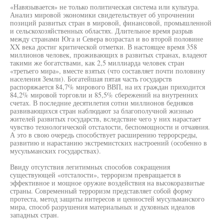
«Навязывается» не только политическая система или культура.
Анализ мировой экономики свидетельствует об упрочнении
позиций развитых стран в мировой, финансовой, промышленной
и сельскохозяйственных областях. Длительное время разрыв
между странами Юга и Севера возрастал и во второй половине
XX века достиг критической отметки. В настоящее время 358
миллионов человек, проживающих в развитых странах, владеют
такими же богатствами, как 2,5 миллиарда человек стран
«третьего мира», вместе взятых (что составляет почти половину
населения Земли). Богатейшая пятая часть государств
распоряжается 84,7% мирового ВВП, на их граждан приходится
84,2% мировой торговли и 85,5% сбережений на внутренних
счетах. В последние десятилетия сотни миллионов бедняков
развивающихся стран наблюдают за благополучной жизнью
жителей развитых государств, вследствие чего у них нарастает
чувство технологической отсталости, беспомощности и отчаяния.
А это в свою очередь способствует расширению террорсреды,
развитию и нарастанию экстремистских настроений (особенно в
мусульманских государствах).
Ввиду отсутствия легитимных способов сокращения
существующей «отсталости», терроризм превращается в
эффективное и мощное оружие воздействия на высокоразвитые
страны. Современный терроризм представляет собой форму
протеста, метод защиты интересов и ценностей мусульманского
мира, способ разрушения материальных и духовных идеалов
западных стран.