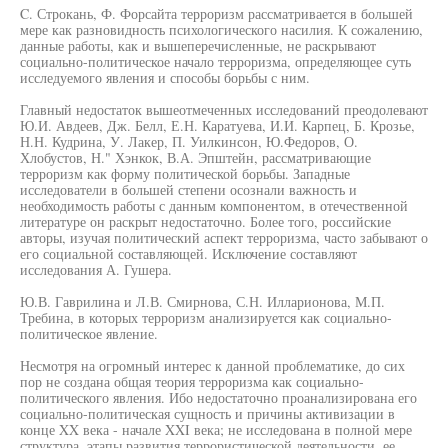
C. Строкань, Ф. Форсайта терроризм рассматривается в большей
мере как разновидность психологического насилия. К сожалению,
данные работы, как и вышеперечисленные, не раскрывают
социально-политическое начало терроризма, определяющее суть
исследуемого явления и способы борьбы с ним.
Главный недостаток вышеотмеченных исследований преодолевают
Ю.И. Авдеев, Дж. Белл, Е.Н. Каратуева, И.И. Карпец, Б. Крозье,
Н.Н. Кудрина, У. Лакер, П. Уилкинсон, Ю.Федоров, О.
Хлобустов, Н." Хэнкок, В.А. Эпштейн, рассматривающие
терроризм как форму политической борьбы. Западные
исследователи в большей степени осознали важность и
необходимость работы с данным компонентом, в отечественной
литературе он раскрыт недостаточно. Более того, российские
авторы, изучая политический аспект терроризма, часто забывают о
его социальной составляющей. Исключение составляют
исследования А. Гушера.
Ю.В. Гаврилина и Л.В. Смирнова, С.Н. Илларионова, М.П.
Требина, в которых терроризм анализируется как социально-
политическое явление.
Несмотря на огромный интерес к данной проблематике, до сих
пор не создана общая теория терроризма как социально-
политического явления. Ибо недостаточно проанализирована его
социально-политическая сущность и причины активизации в
конце XX века - начале XXI века; не исследована в полной мере
структура, этапы развития террористической деятельности, ее