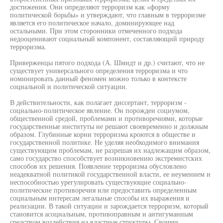
достижения. Они определяют терроризм как «форму
политической борьбы» и утверждают, что главным в терроризме
является его политическое начало, доминирующее над
остальными. При этом сторонники отмеченного подхода
недооценивают социальный компонент, составляющий природу
терроризма.
Приверженцы пятого подхода (А. Шмидт и др.) считают, что не
существует универсального определения терроризма и что
номинировать данный феномен можно только в контексте
социальной и политической ситуации.
В действительности, как полагает диссертант, терроризм -
социально-политическое явление. Он порожден социумом,
общественной средой, проблемами и противоречиями, которые
государственные институты не решают своевременно и должным
образом. Глубинные корни терроризма кроются в обществе и
государственной политике. Не уделяя необходимого внимания
существующим проблемам, не разрешая их надлежащим образом,
само государство способствует возникновению экстремистских
способов их решения. Появление терроризма обусловлено
неадекватной политикой государственной власти, ее неумением и
неспособностью урегулировать существующие социально-
политические противоречия или предоставить определенным
социальным интересам легальные способы их выражения и
реализации. В такой ситуации и зарождается терроризм, который
становится асоциальным, противоправным и антигуманным
средством воздействия на властные структуры. Своими