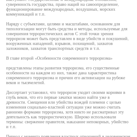
суверенность государства, право наций на самоопределение,
функционирование международных, воздушных, морских
коммуникаций и т.п.
Наряду с субъектами, целями и масштабами, основанием для
типологизации могут быть средства и методы, используемые для
совершения террористических актов С этой точки зрения
терроризм может быть представлен в виде убийств и покушений,
вооруженных нападений, взрывов, похищений, захватов
заложников, захватов транспортных средств и т.п.
В главе второй «Особенности современного терроризма»
представлены этапы развития терроризма, его существенные
особенности на каждом из них, также дана характеристика
современного терроризма и причин его активизации на рубеже
веков и тысячелетий.
Диссертант установил, что терроризм уходит своими корнями в
глубь веков, что его первые зачатки можно найти уже в
древности. Смещения или убийства вождей племени с целью
изменения социально-властной ситуации уже можно считать
ранними формами терроризма, хотя никто не рассматривал эту
деятельность как террористическую. Широко использовали
термины: свержение правителя, наказание непокорных, убийство
и т.п.
Период с момента появления властных отношений в человеческом