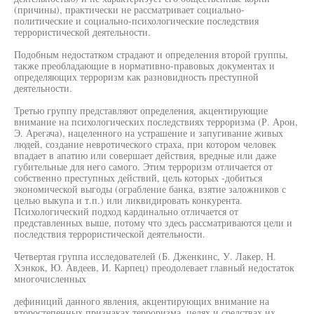
(причины), практически не рассматривает социально-
политические и социально-психологические последствия
террористической деятельности.
Подобным недостатком страдают и определения второй группы,
также преобладающие в нормативно-правовых документах и
определяющих терроризм как разновидность преступной
деятельности.
Третью группу представляют определения, акцентирующие
внимание на психологических последствиях терроризма (Р. Арон,
Э. Арегача), нацеленного на устрашение и запугивание живых
людей, создание невротического страха, при котором человек
впадает в апатию или совершает действия, вредные или даже
губительные для него самого. Этим терроризм отличается от
собственно преступных действий, цель которых -добиться
экономической выгоды (ограбление банка, взятие заложников с
целью выкупа и т.п.) или ликвидировать конкурента.
Психологический подход кардинально отличается от
представленных выше, потому что здесь рассматриваются цели и
последствия террористической деятельности.
Четвертая группа исследователей (Б. Дженкинс, У. Лакер, Н.
Хэнкок, Ю. Авдеев, И. Карпец) преодолевает главный недостаток
многочисленных
дефиниций данного явления, акцентирующих внимание на
второстепенных признаках терроризма, целях и средствах их