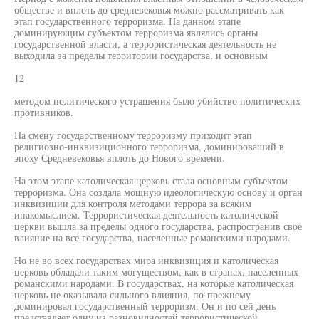
обществе и вплоть до средневековья можно рассматривать как
этап государственного терроризма. На данном этапе
доминирующим субъектом терроризма являлись органы
государственной власти, а террористическая деятельность не
выходила за пределы территории государства, и основным
12
методом политического устрашения было убийство политических
противников.
На смену государственному терроризму приходит этап
религиозно-инквизиционного терроризма, доминироваший в
эпоху Средневековья вплоть до Нового времени.
На этом этапе католическая церковь стала основным субъектом
терроризма. Она создала мощную идеологическую основу и орган
инквизиции для контроля методами террора за всяким
инакомыслием. Террористическая деятельность католической
церкви вышла за пределы одного государства, распространив свое
влияние на все государства, населенные романскими народами.
Но не во всех государствах мира инквизиция и католическая
церковь обладали таким могуществом, как в странах, населенных
романскими народами. В государствах, на которые католическая
церковь не оказывала сильного влияния, по-прежнему
доминировал государственный терроризм. Он и по сей день
представляет одну из разновидностей террористической