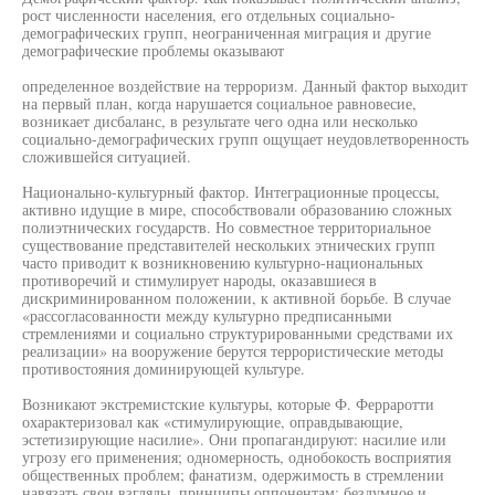
рост численности населения, его отдельных социально-
демографических групп, неограниченная миграция и другие
демографические проблемы оказывают
определенное воздействие на терроризм. Данный фактор выходит
на первый план, когда нарушается социальное равновесие,
возникает дисбаланс, в результате чего одна или несколько
социально-демографических групп ощущает неудовлетворенность
сложившейся ситуацией.
Национально-культурный фактор. Интеграционные процессы,
активно идущие в мире, способствовали образованию сложных
полиэтнических государств. Но совместное территориальное
существование представителей нескольких этнических групп
часто приводит к возникновению культурно-национальных
противоречий и стимулирует народы, оказавшиеся в
дискриминированном положении, к активной борьбе. В случае
«рассогласованности между культурно предписанными
стремлениями и социально структурированными средствами их
реализации» на вооружение берутся террористические методы
противостояния доминирующей культуре.
Возникают экстремистские культуры, которые Ф. Ферраротти
охарактеризовал как «стимулирующие, оправдывающие,
эстетизирующие насилие». Они пропагандируют: насилие или
угрозу его применения; одномерность, однобокость восприятия
общественных проблем; фанатизм, одержимость в стремлении
навязать свои взгляды, принципы оппонентам; бездумное и