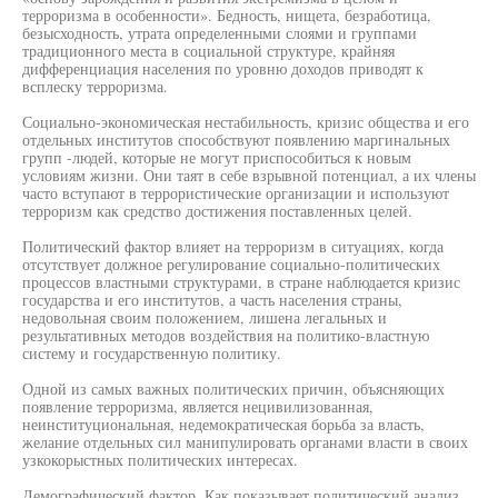
терроризма в особенности». Бедность, нищета, безработица,
безысходность, утрата определенными слоями и группами
традиционного места в социальной структуре, крайняя
дифференциация населения по уровню доходов приводят к
всплеску терроризма.
Социально-экономическая нестабильность, кризис общества и его
отдельных институтов способствуют появлению маргинальных
групп -людей, которые не могут приспособиться к новым
условиям жизни. Они таят в себе взрывной потенциал, а их члены
часто вступают в террористические организации и используют
терроризм как средство достижения поставленных целей.
Политический фактор влияет на терроризм в ситуациях, когда
отсутствует должное регулирование социально-политических
процессов властными структурами, в стране наблюдается кризис
государства и его институтов, а часть населения страны,
недовольная своим положением, лишена легальных и
результативных методов воздействия на политико-властную
систему и государственную политику.
Одной из самых важных политических причин, объясняющих
появление терроризма, является нецивилизованная,
неинституциональная, недемократическая борьба за власть,
желание отдельных сил манипулировать органами власти в своих
узкокорыстных политических интересах.
Демографический фактор. Как показывает политический анализ,