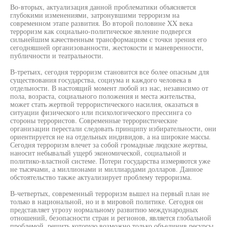
Во-вторых, актуализация данной проблематики объясняется
глубокими изменениями, затронувшими терроризм на
современном этапе развития. Во второй половине XX века
терроризм как социально-политическое явление подвергся
сильнейшим качественным трансформациям с точки зрения его
сегодняшней организованности, жестокости и маневренности,
публичности и театральности.
В-третьих, сегодня терроризм становится все более опасным для
существования государства, социума и каждого человека в
отдельности. В настоящий момент любой из нас, независимо от
пола, возраста, социального положения и места жительства,
может стать жертвой террористического насилия, оказаться в
ситуации физического или психологического прессинга со
стороны террористов. Современные террористические
организации перестали следовать принципу избирательности, они
ориентируется не на отдельных индивидов, а на широкие массы.
Сегодня терроризм влечет за собой громадные людские жертвы,
наносит небывалый ущерб экономической, социальной и
политико-властной системе. Потери государства измеряются уже
не тысячами, а миллионами и миллиардами долларов. Данное
обстоятельство также актуализирует проблему терроризма.
В-четвертых, современный терроризм вышел на первый план не
только в национальной, но и в мировой политике. Сегодня он
представляет угрозу нормальному развитию международных
отношений, безопасности стран и регионов, является глобальной
проблемой, решить которую возможно только объединив ресурсы