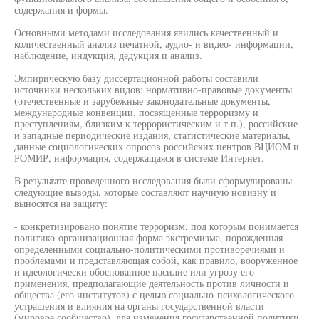
содержания и формы.
Основными методами исследования явились качественный и
количественный анализ печатной, аудио- и видео- информации,
наблюдение, индукция, дедукция и анализ.
Эмпирическую базу диссертационной работы составили
источники нескольких видов: нормативно-правовые документы
(отечественные и зарубежные законодательные документы,
международные конвенции, посвященные терроризму и
преступлениям, близким к террористическим и т.п.), российские
и западные периодические издания, статистические материалы,
данные социологических опросов российских центров ВЦИОМ и
РОМИР, информация, содержащаяся в системе Интернет.
В результате проведенного исследования были сформулированы
следующие выводы, которые составляют научную новизну и
выносятся на защиту:
- конкретизировано понятие терроризм, под которым понимается
политико-организационная форма экстремизма, порожденная
определенными социально-политическими противоречиями и
проблемами и представляющая собой, как правило, вооруженное
и идеологически обоснованное насилие или угрозу его
применения, предполагающие деятельность против личности и
общества (его институтов) с целью социально-психологического
устрашения и влияния на органы государственной власти
(мировое сообщество), для изменения государственной политики