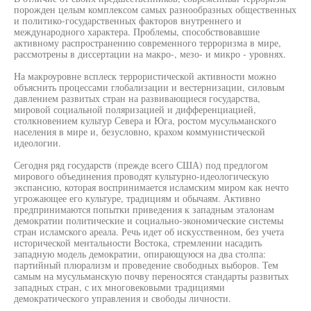
порожден целым комплексом самых разнообразных общественных
и политико-государственных факторов внутреннего и
международного характера. Проблемы, способствовавшие
активному распространению современного терроризма в мире,
рассмотрены в диссертации на макро-, мезо- и микро - уровнях.
На макроуровне всплеск террористической активности можно
объяснить процессами глобализации и вестернизации, силовым
давлением развитых стран на развивающиеся государства,
мировой социальной поляризацией и дифференциацией,
столкновением культур Севера и Юга, ростом мусульманского
населения в мире и, безусловно, крахом коммунистической
идеологии.
Сегодня ряд государств (прежде всего США) под предлогом
мирового объединения проводят культурно-идеологическую
экспансию, которая воспринимается исламским миром как нечто
угрожающее его культуре, традициям и обычаям. Активно
предпринимаются попытки приведения к западным эталонам
демократии политические и социально-экономические системы
стран исламского ареала. Речь идет об искусственном, без учета
исторической ментальности Востока, стремлении насадить
западную модель демократии, опирающуюся на два столпа:
партийный плюрализм и проведение свободных выборов. Тем
самым на мусульманскую почву переносятся стандарты развитых
западных стран, с их многовековыми традициями
демократического управления и свободы личности.