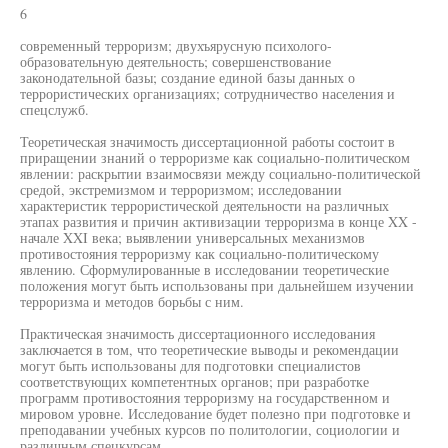
6
современный терроризм; двухъярусную психолого-
образовательную деятельность; совершенствование
законодательной базы; создание единой базы данных о
террористических организациях; сотрудничество населения и
спецслужб.
Теоретическая значимость диссертационной работы состоит в
приращении знаний о терроризме как социально-политическом
явлении: раскрытии взаимосвязи между социально-политической
средой, экстремизмом и терроризмом; исследовании
характеристик террористической деятельности на различных
этапах развития и причин активизации терроризма в конце XX -
начале XXI века; выявлении универсальных механизмов
противостояния терроризму как социально-политическому
явлению. Сформулированные в исследовании теоретические
положения могут быть использованы при дальнейшем изучении
терроризма и методов борьбы с ним.
Практическая значимость диссертационного исследования
заключается в том, что теоретические выводы и рекомендации
могут быть использованы для подготовки специалистов
соответствующих компетентных органов; при разработке
программ противостояния терроризму на государственном и
мировом уровне. Исследование будет полезно при подготовке и
преподавании учебных курсов по политологии, социологии и
различным спецкурсам.