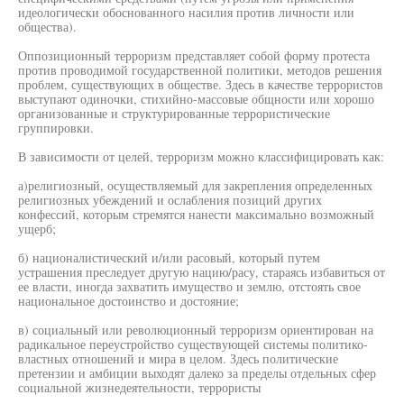
идеологически обоснованного насилия против личности или
общества).
Оппозиционный терроризм представляет собой форму протеста
против проводимой государственной политики, методов решения
проблем, существующих в обществе. Здесь в качестве террористов
выступают одиночки, стихийно-массовые общности или хорошо
организованные и структурированные террористические
группировки.
В зависимости от целей, терроризм можно классифицировать как:
а)религиозный, осуществляемый для закрепления определенных
религиозных убеждений и ослабления позиций других
конфессий, которым стремятся нанести максимально возможный
ущерб;
б) националистический и/или расовый, который путем
устрашения преследует другую нацию/расу, стараясь избавиться от
ее власти, иногда захватить имущество и землю, отстоять свое
национальное достоинство и достояние;
в) социальный или революционный терроризм ориентирован на
радикальное переустройство существующей системы политико-
властных отношений и мира в целом. Здесь политические
претензии и амбиции выходят далеко за пределы отдельных сфер
социальной жизнедеятельности, террористы