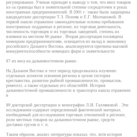
регулирование. Ученые приходят к выводу о том, что ввоз товаров
из-за границы был в значительной степени сосредоточен в руках
иностранных предпринимателей. В 2001 г. также были защищены
кандидатские диссертации Т.З. Позняк и Е.Г. Молчановой. В
первой нашли отражение законодательные основы пребывания
иностранных подданных в регионе, их торговая деятельность,
численность торговцев и их торговых заведений, степень их
влияния на местном 86 рынке . Вторая диссертация посвящена
немецким предпринимателям, освещается их вклад в экономику
российского Дальнего Востока, анализируются причины высокой
конкурентоспособности немецких фирм и значительности
87 их веса на дальневосточном рынке .
На Дальнем Востоке в этот период продолжалось изучение
отдельных аспектов освоения региона в целом (история
крестьянства, развитие рыбной промышленности, промыслов,
ремесел), а также отдельных его областей88. История
дальневосточной промышленности и транспорта нашла отражение
в
89 докторской диссертации и монографии Л.И. Галлямовой . Эти
исследования содержат определенный фактический материал,
необходимый для исследования торговых отношений в регионе,
роли местных товаров на дальневосточном рынке, средств
доставки грузов и т. п.
Таким образом, анализ литературы показал, что, хотя история