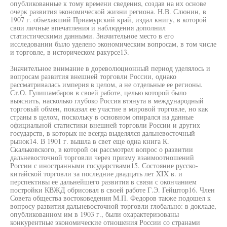
опубликованные к тому времени сведения, создав на их основе
очерк развития экономической жизни региона. Н.В. Слюнин, в
1907 г. объехавший Приамурский край, издал книгу, в которой
свои личные впечатления и наблюдения дополнил
статистическими данными. Значительное место в его
исследовании было уделено экономическим вопросам, в том числе
и торговле, в историческом ракурсе13.
Значительное внимание в дореволюционный период уделялось и
вопросам развития внешней торговли России, однако
рассматривалась империя в целом, а не отдельные ее регионы.
Ст.О. Гулишамбаров в своей работе, целью которой было
выяснить, насколько глубоко Россия втянута в международный
торговый обмен, показал ее участие в мировой торговле, но как
страны в целом, поскольку в основном опирался на данные
официальной статистики внешней торговли России и других
государств, в которых не всегда выделялся дальневосточный
рынок14. В 1901 г. вышла в свет еще одна книга К.
Скальковского, в которой он рассмотрел вопрос о развитии
дальневосточной торговли через призму взаимоотношений
России с иностранными государствами15. Состояние русско-
китайской торговли за последние двадцать лет XIX в. и
перспективы ее дальнейшего развития в связи с окончанием
постройки КВЖД обрисовал в своей работе Г.Э. Гейштор16. Член
Совета общества востоковедения М.П. Федоров также подошел к
вопросу развития дальневосточной торговли глобально: в докладе,
опубликованном им в 1903 г., были охарактеризованы
конкурентные экономические отношения России со странами