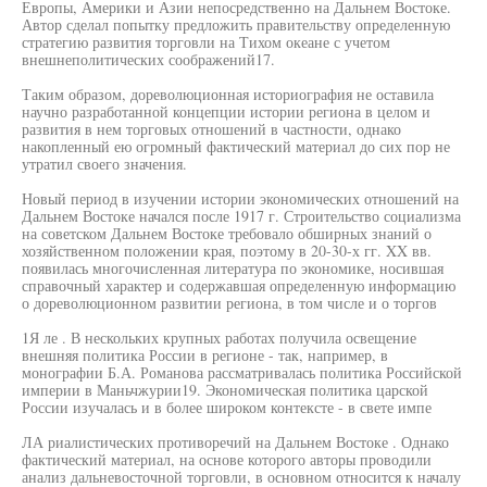
Европы, Америки и Азии непосредственно на Дальнем Востоке.
Автор сделал попытку предложить правительству определенную
стратегию развития торговли на Тихом океане с учетом
внешнеполитических соображений17.
Таким образом, дореволюционная историография не оставила
научно разработанной концепции истории региона в целом и
развития в нем торговых отношений в частности, однако
накопленный ею огромный фактический материал до сих пор не
утратил своего значения.
Новый период в изучении истории экономических отношений на
Дальнем Востоке начался после 1917 г. Строительство социализма
на советском Дальнем Востоке требовало обширных знаний о
хозяйственном положении края, поэтому в 20-30-х гг. XX вв.
появилась многочисленная литература по экономике, носившая
справочный характер и содержавшая определенную информацию
о дореволюционном развитии региона, в том числе и о торгов
1Я ле . В нескольких крупных работах получила освещение
внешняя политика России в регионе - так, например, в
монографии Б.А. Романова рассматривалась политика Российской
империи в Маньчжурии19. Экономическая политика царской
России изучалась и в более широком контексте - в свете импе
ЛА риалистических противоречий на Дальнем Востоке . Однако
фактический материал, на основе которого авторы проводили
анализ дальневосточной торговли, в основном относится к началу