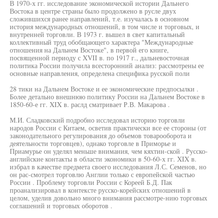
В 1970-х гг. исследование экономической истории Дальнего
Востока в центре страны было продолжено в русле двух
сложившихся ранее направлений, т.е. изучалась в основном
история международных отношений, в том числе и торговых, и
внутренней торговли. В 1973 г. вышел в свет капитальный
коллективный труд обобщающего характера "Международные
отношения на Дальнем Востоке", в первой его книге,
посвященной периоду с XVII в. по 1917 г., дальневосточная
политика России получила всесторонний анализ: рассмотрены ее
основные направления, определена специфика русской поли
28 тики на Дальнем Востоке и ее экономические предпосылки .
Более детально внешнюю политику России на Дальнем Востоке в
1850-60-е гг. XIX в. раслд сматривает Р.В. Макарова .
М.И. Сладковский подробно исследовал историю торговли
народов России с Китаем, осветив практически все ее стороны (от
законодательного регулирования до объемов товарооборота и
деятельности торговцев), однако торговле в Приморье и
Приамурье он уделял меньше внимания, чем кяхтин-ской . Русско-
английские контакты в области экономики в 50-60-х гг. XIX в.
избрал в качестве предмета своего исследования Л.С. Семенов, но
он рас-смотрел торговлю Англии только с европейской частью
России . Проблему торговли России с Кореей Б.Д. Пак
проанализировал в контексте русско-корейских отношений в
целом, уделив довольно много внимания рассмотре-нию торговых
соглашений и торговых оборотов .