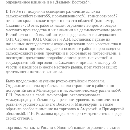
определенное влияние и на Дальнем Востоке54.
В 1980-е гг. получили освещение различные аспекты
сельскохозяйственного55, промышленного56, транспортного57
освоения края, а также отдельго ных его областей (например,
Сахалина) . В этих работах нашел отражение вопрос о товарах
местного производства и их значении на дальневосточном рынке.
В этой связи наибольший интерес представляют исследования
О.И. Сергеева, Ю.Н. Осипова и А.И. Костанова; первые из
названных исследователей охарактеризовали роль крестьянства и
казачества в торговле, выделили основные районы производства
сельскохозяйственной продукции и основных ее потребителей, а
последний достаточно подробно описал развитие частной и
государственной торговли на Сахалине и пришел к выводу об
узости и изолированности местного рынка, препятствовавших
деятельности частного капитала.
Было продолжено изучение русско-китайской торговли.
Отдельные аспекты проблемы нашли отражение в работах по
истории Китая и Маньчжурии и их экономическому развитию59.
Г.Н. Романова в своей монографии охарактеризовала
международную обстановку в регионе, уровень экономического
развития русского Дальнего Востока и Маньчжурии, а также
обратила особое внимание на торговлю в Амурской и Приморской
областях60. Г.Н. Романова продолжила рассмотрение темы в ряде
своих статей61.
Торговые контакты России с Японией нашли отражение в статье