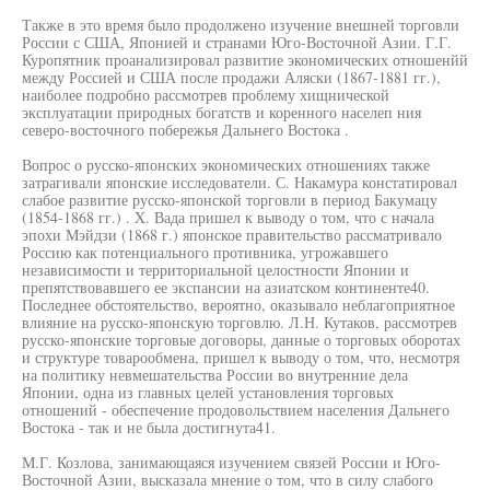
Также в это время было продолжено изучение внешней торговли
России с США, Японией и странами Юго-Восточной Азии. Г.Г.
Куропятник проанализировал развитие экономических отношенйй
между Россией и США после продажи Аляски (1867-1881 гг.),
наиболее подробно рассмотрев проблему хищнической
эксплуатации природных богатств и коренного населеп ния
северо-восточного побережья Дальнего Востока .
Вопрос о русско-японских экономических отношениях также
затрагивали японские исследователи. С. Накамура констатировал
слабое развитие русско-японской торговли в период Бакумацу
(1854-1868 гг.) . X. Вада пришел к выводу о том, что с начала
эпохи Мэйдзи (1868 г.) японское правительство рассматривало
Россию как потенциального противника, угрожавшего
независимости и территориальной целостности Японии и
препятствовавшего ее экспансии на азиатском континенте40.
Последнее обстоятельство, вероятно, оказывало неблагоприятное
влияние на русско-японскую торговлю. Л.Н. Кутаков, рассмотрев
русско-японские торговые договоры, данные о торговых оборотах
и структуре товарообмена, пришел к выводу о том, что, несмотря
на политику невмешательства России во внутренние дела
Японии, одна из главных целей установления торговых
отношений - обеспечение продовольствием населения Дальнего
Востока - так и не была достигнута41.
М.Г. Козлова, занимающаяся изучением связей России и Юго-
Восточной Азии, высказала мнение о том, что в силу слабого