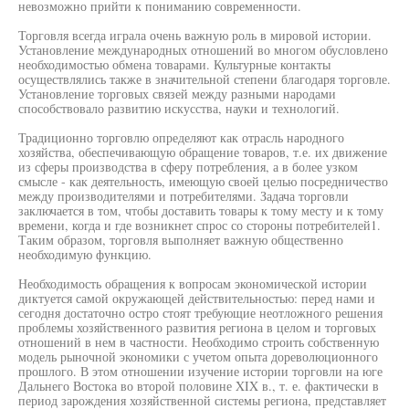
невозможно прийти к пониманию современности.
Торговля всегда играла очень важную роль в мировой истории.
Установление международных отношений во многом обусловлено
необходимостью обмена товарами. Культурные контакты
осуществлялись также в значительной степени благодаря торговле.
Установление торговых связей между разными народами
способствовало развитию искусства, науки и технологий.
Традиционно торговлю определяют как отрасль народного
хозяйства, обеспечивающую обращение товаров, т.е. их движение
из сферы производства в сферу потребления, а в более узком
смысле - как деятельность, имеющую своей целью посредничество
между производителями и потребителями. Задача торговли
заключается в том, чтобы доставить товары к тому месту и к тому
времени, когда и где возникнет спрос со стороны потребителей1.
Таким образом, торговля выполняет важную общественно
необходимую функцию.
Необходимость обращения к вопросам экономической истории
диктуется самой окружающей действительностью: перед нами и
сегодня достаточно остро стоят требующие неотложного решения
проблемы хозяйственного развития региона в целом и торговых
отношений в нем в частности. Необходимо строить собственную
модель рыночной экономики с учетом опыта дореволюционного
прошлого. В этом отношении изучение истории торговли на юге
Дальнего Востока во второй половине XIX в., т. е. фактически в
период зарождения хозяйственной системы региона, представляет