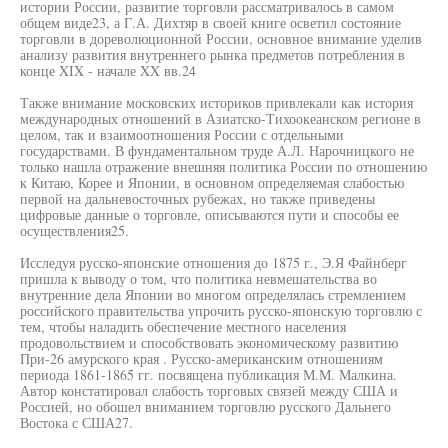
истории России, развитие торговли рассматривалось в самом
общем виде23, а Г.А. Дихтяр в своей книге осветил состояние
торговли в дореволюционной России, основное внимание уделив
анализу развития внутреннего рынка предметов потребления в
конце XIX - начале XX вв.24
Также внимание московских историков привлекали как история
международных отношений в Азиатско-Тихоокеанском регионе в
целом, так и взаимоотношения России с отдельными
государствами. В фундаментальном труде А.Л. Нарочницкого не
только нашла отражение внешняя политика России по отношению
к Китаю, Корее и Японии, в основном определяемая слабостью
первой на дальневосточных рубежах, но также приведены
цифровые данные о торговле, описываются пути и способы ее
осуществления25.
Исследуя русско-японские отношения до 1875 г., Э.Я Файнберг
пришла к выводу о том, что политика невмешательства во
внутренние дела Японии во многом определялась стремлением
российского правительства упрочить русско-японскую торговлю с
тем, чтобы наладить обеспечение местного населения
продовольствием и способствовать экономическому развитию
При-26 амурского края . Русско-американским отношениям
периода 1861-1865 гг. посвящена публикация М.М. Малкина.
Автор констатировал слабость торговых связей между США и
Россией, но обошел вниманием торговлю русского Дальнего
Востока с США27.