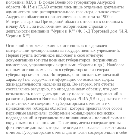
половины XIX в. В фонде Военного губернатора Амурской
области (Ф.15-и) ГААО отложились лишь отдельные документы
административно-распорядительного характера, а также отчет
Амурского областного статистического комитета за 1900 г.
Материалы архива Приморской области относятся в основном к
началу XX в., за исключением исторической справки о
деятельности компании "Чурин и К°" (Ф. 8-Д Торговый дом "И.Я.
Чурин и К°").
Основной комплекс архивных источников представлен
материалами делопроизводства государственных учреждений.
Первая группа источников включает в себя отчетную
документацию (отчеты военных губернаторов, пограничных
комиссаров, управляющих акцизными сборами и др.). Наиболее
ценным источником являются губернаторские и генерал-
губернаторские отчеты. Во-первых, они носили комплексный
характер (т.е. содержали информацию об основных сферах
жизнедеятельности населения края. Во-вторых, эти отчеты
составлялись регулярно, по определенному образцу, что дает
возможность проследить динамику целого ряда направлений в
развитии Дальнего Востока. В фондах РГИА ДВ содержатся также
статистические сведения к губернаторским отчетам и их
приложениям (обзорам областей), которые представляют собой
первичные материалы, собираемые командирами воинских
подразделений и гражданскими чиновниками - полицейскими и
окружными исправниками. Такие документы содержат ценные
фактические данные, которые не всегда включались в текст самих
отчетов. Губернаторские отчеты фактически сосредоточили в себе