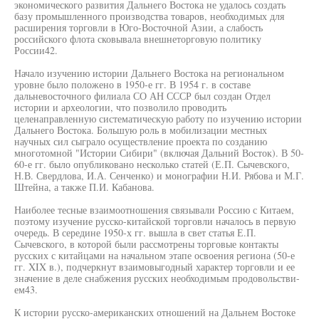
экономического развития Дальнего Востока не удалось создать
базу промышленного производства товаров, необходимых для
расширения торговли в Юго-Восточной Азии, а слабость
российского флота сковывала внешнеторговую политику
России42.
Начало изучению истории Дальнего Востока на региональном
уровне было положено в 1950-е гг. В 1954 г. в составе
дальневосточного филиала СО АН СССР был создан Отдел
истории и археологии, что позволило проводить
целенаправленную систематическую работу по изучению истории
Дальнего Востока. Большую роль в мобилизации местных
научных сил сыграло осуществление проекта по созданию
многотомной "Истории Сибири" (включая Дальний Восток). В 50-
60-е гг. было опубликовано несколько статей (Е.П. Сычевского,
Н.В. Свердлова, И.А. Сенченко) и монографии Н.И. Рябова и М.Г.
Штейна, а также П.И. Кабанова.
Наиболее тесные взаимоотношения связывали Россию с Китаем,
поэтому изучение русско-китайской торговли началось в первую
очередь. В середине 1950-х гг. вышла в свет статья Е.П.
Сычевского, в которой были рассмотрены торговые контакты
русских с китайцами на начальном этапе освоения региона (50-е
гг. XIX в.), подчеркнут взаимовыгодный характер торговли и ее
значение в деле снабжения русских необходимым продовольстви-
ем43.
К истории русско-американских отношений на Дальнем Востоке