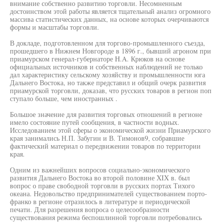
внимание собственно развитию торговли. Несомненным
достоинством этой работы является тщательный анализ огромного
массива статистических данных, на основе которых очерчиваются
формы и масштабы торговли.
В докладе, подготовленном для торгово-промышленного съезда,
прошедшего в Нижнем Новгороде в 1896 г., бывший агроном при
приамурском генерал-губернаторе H.A. Крюков на основе
официальных источников и собственных наблюдений не только
дал характеристику сельскому хозяйству и промышленности юга
Дальнего Востока, но также представил и общий очерк развития
приамурской торговли, доказав, что русских товаров в регион поп
ступало больше, чем иностранных .
Большое значение для развития торговых отношений в регионе
имело состояние путей сообщения, в частности водных.
Исследованием этой сферы о экономической жизни Приамурского
края занимались Н.П. Забугин и В. Тимонов9, собравшие
фактический материал о передвижении товаров по территории
края.
Одним из важнейших вопросов социально-экономического
развития Дальнего Востока во второй половине XIX в. был
вопрос о праве свободной торговли в русских портах Тихого
океана. Недовольство предпринимателей существованием порто-
франко в регионе отразилось в литературе и периодической
печати. Для разрешения вопроса о целесообразности
существования режима беспошлинной торговли потребовались