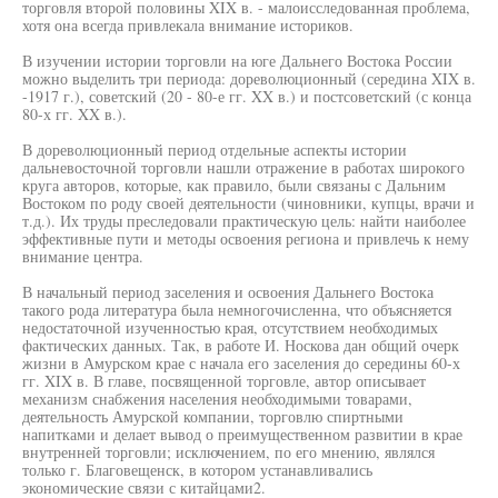
торговля второй половины XIX в. - малоисследованная проблема,
хотя она всегда привлекала внимание историков.
В изучении истории торговли на юге Дальнего Востока России
можно выделить три периода: дореволюционный (середина XIX в.
-1917 г.), советский (20 - 80-е гг. XX в.) и постсоветский (с конца
80-х гг. XX в.).
В дореволюционный период отдельные аспекты истории
дальневосточной торговли нашли отражение в работах широкого
круга авторов, которые, как правило, были связаны с Дальним
Востоком по роду своей деятельности (чиновники, купцы, врачи и
т.д.). Их труды преследовали практическую цель: найти наиболее
эффективные пути и методы освоения региона и привлечь к нему
внимание центра.
В начальный период заселения и освоения Дальнего Востока
такого рода литература была немногочисленна, что объясняется
недостаточной изученностью края, отсутствием необходимых
фактических данных. Так, в работе И. Носкова дан общий очерк
жизни в Амурском крае с начала его заселения до середины 60-х
гг. XIX в. В главе, посвященной торговле, автор описывает
механизм снабжения населения необходимыми товарами,
деятельность Амурской компании, торговлю спиртными
напитками и делает вывод о преимущественном развитии в крае
внутренней торговли; исключением, по его мнению, являлся
только г. Благовещенск, в котором устанавливались
экономические связи с китайцами2.