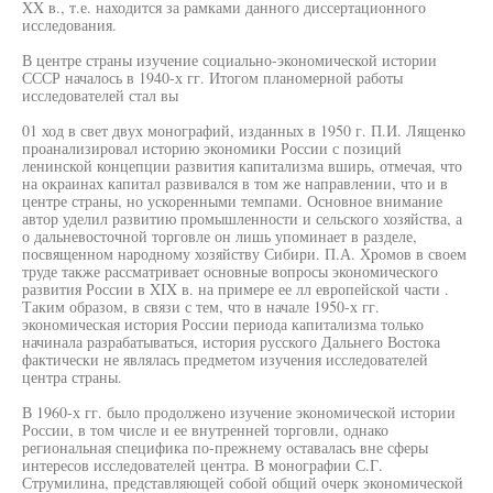
XX в., т.е. находится за рамками данного диссертационного
исследования.
В центре страны изучение социально-экономической истории
СССР началось в 1940-х гг. Итогом планомерной работы
исследователей стал вы
01 ход в свет двух монографий, изданных в 1950 г. П.И. Лященко
проанализировал историю экономики России с позиций
ленинской концепции развития капитализма вширь, отмечая, что
на окраинах капитал развивался в том же направлении, что и в
центре страны, но ускоренными темпами. Основное внимание
автор уделил развитию промышленности и сельского хозяйства, а
о дальневосточной торговле он лишь упоминает в разделе,
посвященном народному хозяйству Сибири. П.А. Хромов в своем
труде также рассматривает основные вопросы экономического
развития России в XIX в. на примере ее лл европейской части .
Таким образом, в связи с тем, что в начале 1950-х гг.
экономическая история России периода капитализма только
начинала разрабатываться, история русского Дальнего Востока
фактически не являлась предметом изучения исследователей
центра страны.
В 1960-х гг. было продолжено изучение экономической истории
России, в том числе и ее внутренней торговли, однако
региональная специфика по-прежнему оставалась вне сферы
интересов исследователей центра. В монографии С.Г.
Струмилина, представляющей собой общий очерк экономической