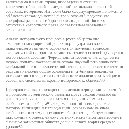
капитализма в нашей стране, впоследствии ставшей
теоретической основой исследований нескольких поколений
советских историков. Им также было сформулировано положение
об "историческом единстве центра и окраин", подчеркнута
специфика развития Сибири (включая Дальний Восток):
отсутствие крепостного права, более позднее заселение и
освоение и т.д.
Анализ исторического процесса в русле общественно-
экономических формаций до сих пор не утратил своего
практического значения, особенно при изучении вопросов
экономической истории, и во многом остается основой для оценки
исторических событий. Формационная теория является одной из
первых попыток построения на основе научной рациональности
глобальной картины человеческой истории, она пытается системно
раскрыть наиболее общие основания и глубинные тенденции
исторического процесса и на этой основе анализировать общие и
особенные свойства конкретно-исторических обществ90.
Пространственная типизация и временная периодизация явлений
и процессов исторического развития могут рассматриваться на
разных уровнях, т.е. основываться и на единичном, и на
особенном, и на общем91. Фор-мационный подход является
методом типизации и периодизации, основанном на учете
особенного, поэтому он слишком абстрактен для безусловного
приложения к определенному региону: между этой метатеорией и
анализом конкретных обществ должна лежать теория среднего
уровня92.