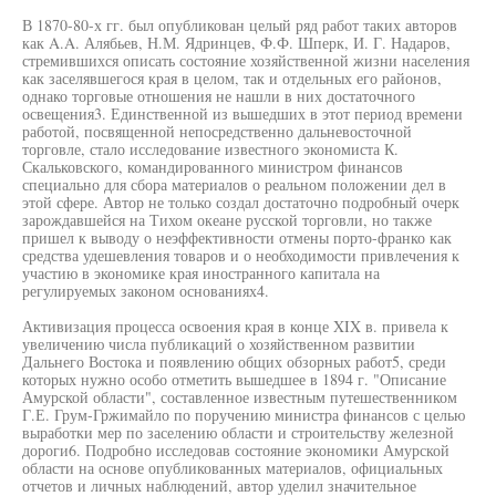
В 1870-80-х гг. был опубликован целый ряд работ таких авторов
как A.A. Алябьев, Н.М. Ядринцев, Ф.Ф. Шперк, И. Г. Надаров,
стремившихся описать состояние хозяйственной жизни населения
как заселявшегося края в целом, так и отдельных его районов,
однако торговые отношения не нашли в них достаточного
освещения3. Единственной из вышедших в этот период времени
работой, посвященной непосредственно дальневосточной
торговле, стало исследование известного экономиста К.
Скальковского, командированного министром финансов
специально для сбора материалов о реальном положении дел в
этой сфере. Автор не только создал достаточно подробный очерк
зарождавшейся на Тихом океане русской торговли, но также
пришел к выводу о неэффективности отмены порто-франко как
средства удешевления товаров и о необходимости привлечения к
участию в экономике края иностранного капитала на
регулируемых законом основаниях4.
Активизация процесса освоения края в конце XIX в. привела к
увеличению числа публикаций о хозяйственном развитии
Дальнего Востока и появлению общих обзорных работ5, среди
которых нужно особо отметить вышедшее в 1894 г. "Описание
Амурской области", составленное известным путешественником
Г.Е. Грум-Гржимайло по поручению министра финансов с целью
выработки мер по заселению области и строительству железной
дороги6. Подробно исследовав состояние экономики Амурской
области на основе опубликованных материалов, официальных
отчетов и личных наблюдений, автор уделил значительное