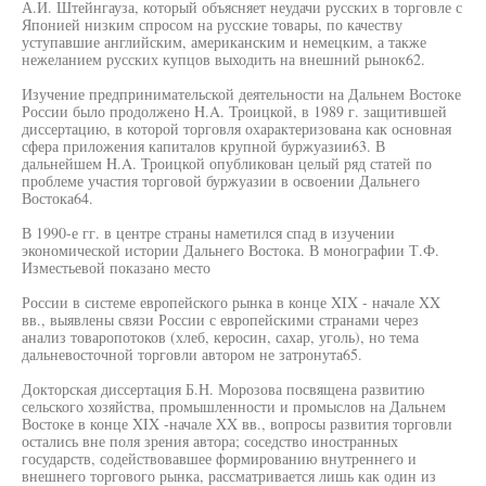
А.И. Штейнгауза, который объясняет неудачи русских в торговле с
Японией низким спросом на русские товары, по качеству
уступавшие английским, американским и немецким, а также
нежеланием русских купцов выходить на внешний рынок62.
Изучение предпринимательской деятельности на Дальнем Востоке
России было продолжено H.A. Троицкой, в 1989 г. защитившей
диссертацию, в которой торговля охарактеризована как основная
сфера приложения капиталов крупной буржуазии63. В
дальнейшем H.A. Троицкой опубликован целый ряд статей по
проблеме участия торговой буржуазии в освоении Дальнего
Востока64.
В 1990-е гг. в центре страны наметился спад в изучении
экономической истории Дальнего Востока. В монографии Т.Ф.
Изместьевой показано место
России в системе европейского рынка в конце XIX - начале XX
вв., выявлены связи России с европейскими странами через
анализ товаропотоков (хлеб, керосин, сахар, уголь), но тема
дальневосточной торговли автором не затронута65.
Докторская диссертация Б.Н. Морозова посвящена развитию
сельского хозяйства, промышленности и промыслов на Дальнем
Востоке в конце XIX -начале XX вв., вопросы развития торговли
остались вне поля зрения автора; соседство иностранных
государств, содействовавшее формированию внутреннего и
внешнего торгового рынка, рассматривается лишь как один из