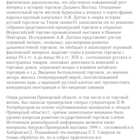
фактические доказательства, что обусловило повышенный рост
интереса к истории торговли Дальнего Востока. Отношение
значительной части местной буржуазии к вопросу о порто-франко
выразил крупный капиталист A.B. Даттан в очерке истории
русской торговли на Тихом океане10, написанном им по решению
собрания представителей приамурской торговли к открытию
Всероссийской торгово-промышленной выставки в Нижнем
Новгороде. Исследование A.B. Даттана представляет для нас
огромный интерес, поскольку, рассматривая развитие
дальневосточной торговли, он обобщает и анализирует огромный
фактический материал, выделяет этапы в развитии торговли с
конца 50-х гг. и до конца 90-х гг. XIX в., соотношение русских и
иностранных товаров, описывает деятельность компаний и
торговых домов, затрагивает вопрос о влиянии китайских
торговцев и т.д. Введение беспошлинной торговли, по мнению
автора, явилось стимулирующей мерой, способствовавшей
заселению края, а окрепший русский капитал мог противостоять
конкуренции иностранцев и без введения таможни.
Очерк развития Приморской области, в том числе и ее торговой
жизни, был написан приамурским генерал-губернатором П.Ф.
Унтербергером на основе опубликованных материалов и обзоров
Приморской области11, причем значительное внимание было
уделено вопросам развития государственной торговли хлебом.
Источником разнообразной информации являются также
материалы Амурско-Приморской выставки 1899 г., состоявшейся в
Хабаровске12. Издававший эти материалы Е.Т. Смирнов не
только обработал их, но и собрал практически все