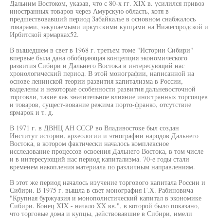
Дальним Востоком, указав, что с 80-х гг. XIX в. усилился привоз
иностранных товаров через Амурскую область, хотя в
предшествовавший период Забайкалье в основном снабжалось
товарами, закупаемыми иркутскими купцами на Нижегородской и
Ирбитской ярмарках52.
В вышедшем в свет в 1968 г. третьем томе "Истории Сибири"
впервые была дана обобщающая концепция экономического
развития Сибири и Дальнего Востока в интересующий нас
хронологический период. В этой монографии, написанной на
основе ленинской теории развития капитализма в России,
выделены и некоторые особенности развития дальневосточной
торговли, такие как значительное влияние иностранных торговцев
и товаров, сущест-вование режима порто-франко, отсутствие
ярмарок и т. д.
В 1971 г. в ДВНЦ АН СССР во Владивостоке был создан
Институт истории, археологии и этнографии народов Дальнего
Востока, в котором фактически началось комплексное
исследование процессов освоения Дальнего Востока, в том числе
и в интересующий нас период капитализма. 70-е годы стали
временем накопления материала по различным направлениям.
В этот же период началось изучение торгового капитала России и
Сибири. В 1975 г. вышла в свет монография Г.Х. Рабиновича
"Крупная буржуазия и монополистический капитал в экономике
Сибири. Конец XIX - начало XX вв.", в которой было показано,
что торговые дома и купцы, действовавшие в Сибири, имели