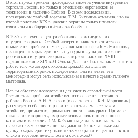
В этот период времени проводилось также изучение внутренней
торговли России, но только в отношении европейской ее
территории и частично Сибири. В своем исследовании,
посвященном хлебной торговле, Т.М. Китанина отметила, что во
второй половине XIX в. далекие окраины только начинали
втягиваться в общероссийский хлебообмен .
В 1980-х гг. ученые центра обратились к исследованию
внутреннего рынка. Особый интерес в плане теоретического
осмысления проблемы имеет для нас монография Б.Н. Миронова,
посвященная характеристике структуры и функционирования
российского внутреннего рынка в первой половине XVIII -
первой половине XIX в.34 Однако Дальний Восток, так же как и в
работе того же автора о хлебных ценах35,остался вне
территориальных рамок исследования. Тем не менее, эти
монографии могут быть использованы в качестве сравнительного
материала.
Новым объектом исследования для ученых европейской части
России стала проблема хозяйственного освоения восточных
районов России. А.И. Алексеев (в соавторстве с Б.Н. Морозовым)
рассмотрел особенности развития капитализма в сельском
хозяйстве, промыслах, промышленности Приамурья и Приморья,
показал их товарность, охарактеризовал роль ино-странного
капитала в торговле . В.М. Кабузан выделил основные этапы
переселенческого движения на Дальний Восток, а также дал
краткую характеристику экономического развития региона, в том
числе и торговой деятельности его жителей37.