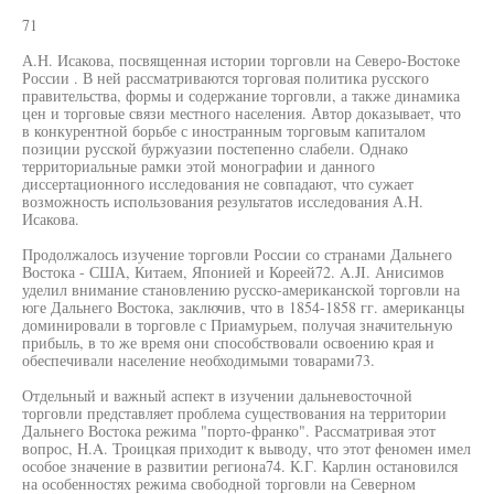
71
А.Н. Исакова, посвященная истории торговли на Северо-Востоке
России . В ней рассматриваются торговая политика русского
правительства, формы и содержание торговли, а также динамика
цен и торговые связи местного населения. Автор доказывает, что
в конкурентной борьбе с иностранным торговым капиталом
позиции русской буржуазии постепенно слабели. Однако
территориальные рамки этой монографии и данного
диссертационного исследования не совпадают, что сужает
возможность использования результатов исследования А.Н.
Исакова.
Продолжалось изучение торговли России со странами Дальнего
Востока - США, Китаем, Японией и Кореей72. A.JI. Анисимов
уделил внимание становлению русско-американской торговли на
юге Дальнего Востока, заключив, что в 1854-1858 гг. американцы
доминировали в торговле с Приамурьем, получая значительную
прибыль, в то же время они способствовали освоению края и
обеспечивали население необходимыми товарами73.
Отдельный и важный аспект в изучении дальневосточной
торговли представляет проблема существования на территории
Дальнего Востока режима "порто-франко". Рассматривая этот
вопрос, H.A. Троицкая приходит к выводу, что этот феномен имел
особое значение в развитии региона74. К.Г. Карлин остановился
на особенностях режима свободной торговли на Северном