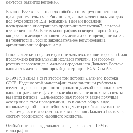
факторов развития региона66.
В конце 1990-х гг. вышло два обобщающих труда по истории
предпринимательства в России, созданных коллективом авторов
под руководством В.И. Бовыкина. Первый посвящен
исследованию иностранного предпринимательства67, а второй -
отечественного68. В этих монографиях освещен широкий круг
вопросов, имеющих отношение к деятельности предпринимателей
на территории России: законодательное регулирование,
организационные формы и т.д.
В постсоветский период изучение дальневосточной торговли было
продолжено региональными исследователями. Товарообмен
русских переселенцев с малыми народами юга Дальнего Востока
нашел отражение в докторской диссертации Ю.А. Сема69.
В 1991 г. вышел в свет второй том истории Дальнего Востока
СССР. Издание этой монографии стало заметным рубежом в
изучении дореволюционного прошлого далекой окраины: в нем
нашли отражение и фактическое обоснование основные аспекты
развития региона . Дальневосточная торговля также получила
освещение в этом исследовании, но в самом общем виде,
поскольку одной из важнейших задач авторов было выявление
закономерностей и особенностей втягивания Дальнего Востока в
систему российского народного хозяйства.
Особый интерес представляет вышедшая в свет в 1994 г.
монография