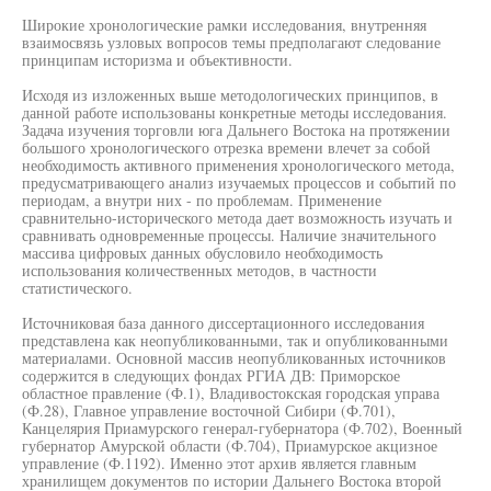
Широкие хронологические рамки исследования, внутренняя
взаимосвязь узловых вопросов темы предполагают следование
принципам историзма и объективности.
Исходя из изложенных выше методологических принципов, в
данной работе использованы конкретные методы исследования.
Задача изучения торговли юга Дальнего Востока на протяжении
большого хронологического отрезка времени влечет за собой
необходимость активного применения хронологического метода,
предусматривающего анализ изучаемых процессов и событий по
периодам, а внутри них - по проблемам. Применение
сравнительно-исторического метода дает возможность изучать и
сравнивать одновременные процессы. Наличие значительного
массива цифровых данных обусловило необходимость
использования количественных методов, в частности
статистического.
Источниковая база данного диссертационного исследования
представлена как неопубликованными, так и опубликованными
материалами. Основной массив неопубликованных источников
содержится в следующих фондах РГИА ДВ: Приморское
областное правление (Ф.1), Владивостокская городская управа
(Ф.28), Главное управление восточной Сибири (Ф.701),
Канцелярия Приамурского генерал-губернатора (Ф.702), Военный
губернатор Амурской области (Ф.704), Приамурское акцизное
управление (Ф.1192). Именно этот архив является главным
хранилищем документов по истории Дальнего Востока второй