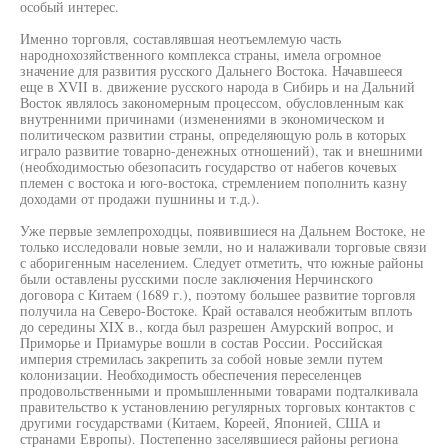
особый интерес.
Именно торговля, составлявшая неотъемлемую часть
народнохозяйственного комплекса страны, имела огромное
значение для развития русского Дальнего Востока. Начавшееся
еще в XVII в. движение русского народа в Сибирь и на Дальний
Восток являлось закономерным процессом, обусловленным как
внутренними причинами (изменениями в экономическом и
политическом развитии страны, определяющую роль в которых
играло развитие товарно-денежных отношений), так и внешними
(необходимостью обезопасить государство от набегов кочевых
племен с востока и юго-востока, стремлением пополнить казну
доходами от продажи пушнины и т.д.).
Уже первые землепроходцы, появившиеся на Дальнем Востоке, не
только исследовали новые земли, но и налаживали торговые связи
с аборигенным населением. Следует отметить, что южные районы
были оставлены русскими после заключения Нерчинского
договора с Китаем (1689 г.), поэтому большее развитие торговля
получила на Северо-Востоке. Край оставался необжитым вплоть
до середины XIX в., когда был разрешен Амурский вопрос, и
Приморье и Приамурье вошли в состав России. Российская
империя стремилась закрепить за собой новые земли путем
колонизации. Необходимость обеспечения переселенцев
продовольственными и промышленными товарами подталкивала
правительство к установлению регулярных торговых контактов с
другими государствами (Китаем, Кореей, Японией, США и
странами Европы). Постепенно заселявшиеся районы региона