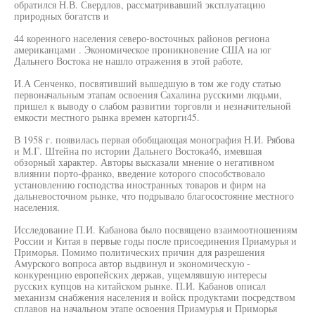
обратился Н.В. Свердлов, рассматривавший эксплуатацию
природных богатств и
44 коренного населения северо-восточных районов региона
американцами . Экономическое проникновение США на юг
Дальнего Востока не нашло отражения в этой работе.
И.А Сенченко, посвятивший вышедшую в том же году статью
первоначальным этапам освоения Сахалина русскими людьми,
пришел к выводу о слабом развитии торговли и незначительной
емкости местного рынка времен каторги45.
В 1958 г. появилась первая обобщающая монография Н.И. Рябова
и М.Г. Штейна по истории Дальнего Востока46, имевшая
обзорный характер. Авторы высказали мнение о негативном
влиянии порто-франко, введение которого способствовало
установлению господства иностранных товаров и фирм на
дальневосточном рынке, что подрывало благосостояние местного
населения.
Исследование П.И. Кабанова было посвящено взаимоотношениям
России и Китая в первые годы после присоединения Приамурья и
Приморья. Помимо политических причин для разрешения
Амурского вопроса автор выдвинул и экономическую -
конкуренцию европейских держав, ущемлявшую интересы
русских купцов на китайском рынке. П.И. Кабанов описал
механизм снабжения населения и войск продуктами посредством
сплавов на начальном этапе освоения Приамурья и Приморья