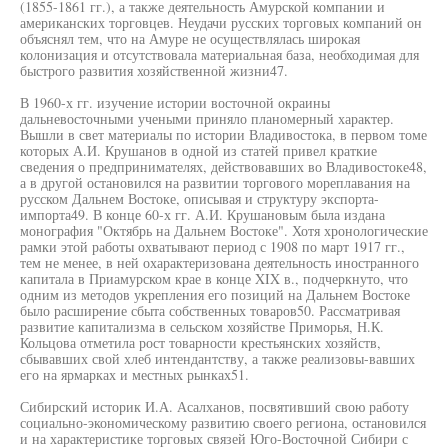
(1855-1861 гг.), а также деятельность Амурской компании и
американских торговцев. Неудачи русских торговых компаний он
объяснял тем, что на Амуре не осуществлялась широкая
колонизация и отсутствовала материальная база, необходимая для
быстрого развития хозяйственной жизни47.
В 1960-х гг. изучение истории восточной окраины
дальневосточными учеными приняло планомерный характер.
Вышли в свет материалы по истории Владивостока, в первом томе
которых А.И. Крушанов в одной из статей привел краткие
сведения о предпринимателях, действовавших во Владивостоке48,
а в другой остановился на развитии торгового мореплавания на
русском Дальнем Востоке, описывая и структуру экспорта-
импорта49. В конце 60-х гг. А.И. Крушановым была издана
монография "Октябрь на Дальнем Востоке". Хотя хронологические
рамки этой работы охватывают период с 1908 по март 1917 гг.,
тем не менее, в ней охарактеризована деятельность иностранного
капитала в Приамурском крае в конце XIX в., подчеркнуто, что
одним из методов укрепления его позиций на Дальнем Востоке
было расширение сбыта собственных товаров50. Рассматривая
развитие капитализма в сельском хозяйстве Приморья, Н.К.
Кольцова отметила рост товарности крестьянских хозяйств,
сбывавших свой хлеб интендантству, а также реализовы-вавших
его на ярмарках и местных рынках51.
Сибирский историк И.А. Асалханов, посвятивший свою работу
социально-экономическому развитию своего региона, остановился
и на характеристике торговых связей Юго-Восточной Сибири с