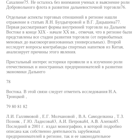
Сахалине75. Не осталось без внимания ученых и выяснение роли
Добровольного флота в развитии дальневосточной торговли76.
Отдельные аспекты торговых отношений в регионе нашли
отражение в статьях JI.H. Булдыгеровой и В.Г. Дацышена77.
Первая рассматривает формы внутренней торговли на Дальнем
Востоке в конце XIX - начале XX вв., отмечая, что в регионе были
представлены все стадии развития торговли (от первобытных
меновых до высокоорганизованных универсальных). Второй
исследует вопросы контрабанды спиртных напитков из Китая,
анализирует причины этого явления.
Пристальный интерес историки проявили и к изучению роли
отечественных и иностранных предпринимателей в развитии
экономики Дальнего
78
Востока. В этой связи следует отметить исследования H.A.
Троицкой ,
79 80 81 82
Л.И. Галлямовой , Е.Г. Молчановой , В.А. Самоделкина , Т.З.
Позняк , Г.Ю. Ладисова83, А.И. Петрова84, A.B. Алепко85.
Последний в 2001 г. издал монографию, в которой подробно
описана как собственно деятельность зарубежных
предпринимателей в регионе, так и ее законодательное