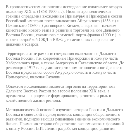
В хронологическом отношении исследование охватывает вторую
половину XIX в. (1858-1900 гг.). Нижняя хронологическая
граница определена вхождением Приамурья и Приморья в состав
Российской империи после заключения Айгуньского (1858 г.) и
Пекинского (1860 г.) договоров с Китаем, а верхняя - началом
качественно нового этапа в развитии торговли на юге Дальнего
Востока России, связанного с отменой порто-франко (1900 г.), а
также постройкой СЖД и КВЖД, изменивших направление
движения товаров.
Территориальные рамки исследования включают юг Дальнего
Востока России, т.е. современные Приморский и южную часть
Хабаровского края, а также Амурскую и Сахалинскую области. До
революции 1917 г. в административном отношении юг Дальнего
Востока представлял собой Амурскую область и южную часть
Приморской, включая Сахалин.
Объектом исследования является торговля на территории юга
Дальнего Востока России во второй половине XIX века, а
предметом — процесс ее формирования, развития и роль в
хозяйственной жизни региона.
Методологической основой изучения истории России и Дальнего
Востока в советский период являлась концепция общественного
развития, подчеркивающая решающее значение экономического
базиса. Применив теорию общественно-экономических формаций
к опыту России, В.И. Ленин разработал концепцию развития