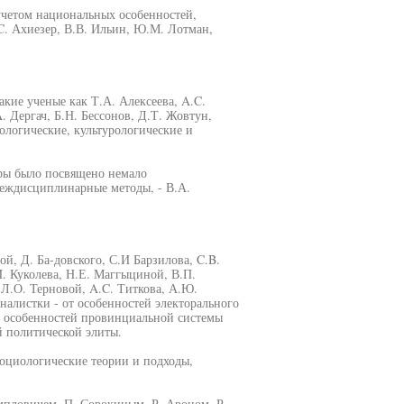
четом национальных особенностей,
C. Ахиезер, В.В. Ильин, Ю.М. Лотман,
ие ученые как Т.А. Алексеева, A.C.
. Дергач, Б.Н. Бессонов, Д.Т. Жовтун,
логические, культурологические и
уры было посвящено немало
междисциплинарные методы, - В.А.
й, Д. Ба-довского, С.И Барзилова, C.B.
. Куколева, Н.Е. Маггыциной, В.П.
 Л.О. Терновой, A.C. Титкова, А.Ю.
налистки - от особенностей электорального
о особенностей провинциальной системы
 политической элиты.
оциологические теории и подходы,
мпловичем, П. Сорокиным, Р. Ароном, Р.