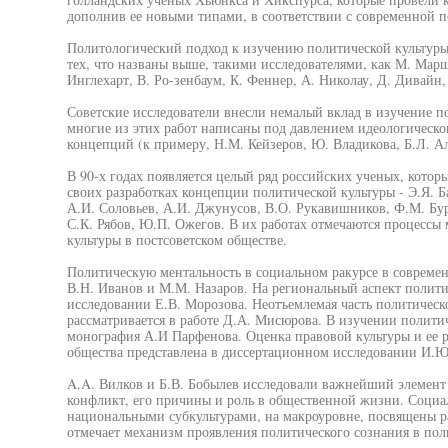
дополнив ее новыми типами, в соответствии с современной п
Политологический подход к изучению политической культуры
тех, что названы выше, такими исследователями, как М. Маршал
Инглехарт, В. Ро-зенбаум, К. Феннер, А. Николау, Д. Дивайн
Советские исследователи внесли немалый вклад в изучение п
многие из этих работ написаны под давлением идеологическо
концепций (к примеру, Н.М. Кейзеров, Ю. Владикова, Б.Л. Ал
В 90-х годах появляется целый ряд российских ученых, котор
своих разработках концепции политической культуры - Э.Я. 
А.И. Соловьев, А.И. Джунусов, В.О. Рукавишников, Ф.М. Бур
С.К. Рябов, Ю.П. Ожегов. В их работах отмечаются процесс
культуры в постсоветском обществе.
Политическую ментальность в социальном ракурсе в совреме
В.Н. Иванов и М.М. Назаров. На региональный аспект полити
исследовании Е.В. Морозова. Неотъемлемая часть политическ
рассматривается в работе Д.А. Мисюрова. В изучении полит
монография А.И Парфенова. Оценка правовой культуры и ее 
общества представлена в диссертационном исследовании И.Ю
A.A. Вилков и Б.В. Бобылев исследовали важнейший элемент
конфликт, его причины и роль в общественной жизни. Соци
национальными субкультурами, на макроуровне, посвящены р
отмечает механизм проявления политического сознания в пол