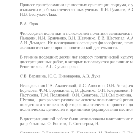
Процесс трансформации ценностных ориентации социума, с у
изложены в работах отечественных ученых -JI.H. Гумилев, A.
И.В. Бестужев-Лада,
B.А. Ядов.
Философией политики и психологией политики занимались так
Панарин, И.И. Кравченко, В.Н. Шевченко, Е.В. Шестопал, A.A
А.И. Демидов. Их исследования освещают философские, психо
аксиологические стороны политической деятельности.
В течение последних десяти лет вопросу политической культ
диссертационных работ, в которых используются различные 
Решетникова, А.Г. Суслопарова,
C.B. Варакина, Ю.С. Пивоварова, A.B. Дука.
Исследования Г.А. Аванесовой, Л.С. Анюсина, О.Н. Астафьево
Борисова, Ф.М. Бородкина, Д В. Доленко, О.И. Ковриковой, И
Пастухова, Т.М. Поляковой, О.И. Сенатова, Л.Н.См1фнягина,
Шутова, - раскрывают различные аспекты политической регио
поведения и этнических факторов политического процесса, д
политических ценностей и принципов формирования местной
В диссертационной работе были использованы классические с
разработанные О. Контом, Г. Спенсером, Н.
Смелзером, Э Дюркгеймом, Т. Парсонсом, М. Вебером, Л. Гу