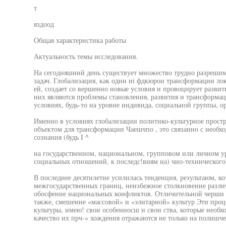
т
яздоод
Общая характеристика работы
Актуальность темы исследования.
На сегодняшний день существует множество трудно разреши
задач. Глобализация, как один иi фдкюрои трансформации ло
ей, создает со вершенно новые условия и провоцирует разв
них являются проблемы становления, развития и трансформа
условиях, будь-то на уровне индивида, социальной группы, о
Именно в условиях глобализации политико-культурное прост
объектом для трансформации Чаешчпо , это связанно с необх
сознания (будь I ^
на государственном, национальном, групповом или личном у
социальных отношений, к последс!виям на) чио-технического 
В последнее десятилетие усилилась тенденция, результаюм, к
межгосударственных границ, неизбежное столкновение разли
обосфение национальных конфликтов. Отличительной черши 
также, смешение «массовой» и «элитарной» культур Эти проц
культуры, имею! свои особенносш н свои ства, которые необхо
качество их прч-» хождения отражаются не только на полишче