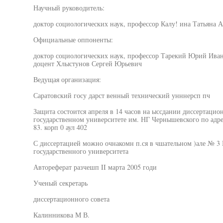
Научный руководитель:
доктор социологических наук, профессор Калу! ина Татьяна А
Официальные оппоненты:
доктор социологических наук, профессор Тарекий Юрий Иван
доцент Хлыстунов Сергей Юрьевич
Ведущая организация:
Саратовский госу дарст венный технический унннерсп пч
Защита состоится апреля в 14 часов на ыссдании диссертацио
государственном университете им. НГ Чернышевского по адресу
83. корп 0 аул 402
С диссертацией можно очнакомн п.ся в чшательном )але № 3
государственного университета
Автореферат разчешп II марта 2005 годи
Ученый секретарь
диссертационного совета
Калинникова М В.