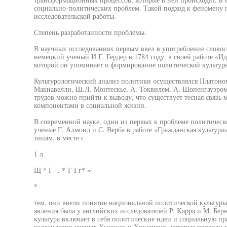
социально-политических проблем. Такой подход к феномену 
исследовательской работы.
Степень разработанности проблемы.
В научных исследованиях первым ввел в употребление словос
немецкий ученый И.Г. Гердер в 1784 году, в своей работе «И
которой он упоминает о формирование политической культуры
Культурологический анализ политики осуществлялся Платоно
Макиавелли, Ш.Л. Монтескье, А. Токвилем, А. Шопенгауэром,
трудов можно прийти к выводу, что существует тесная связь
компонентами в социальной жизни.
В современной науке, одни из первых к проблеме политическ
ученые Г. Алмонд и С. Верба в работе «Гражданская культура
типам, в месте с
1 л
Щ * I - . *-Г I г* ~
*
тем, они ввели понятие национальной политической культуры
явления была у английских исследователей P. Kappa и М. Берн
культура включает в себя политические идеи и социальную пр
голландских ученых Хьюнкса и Хикспурса, которые провели 