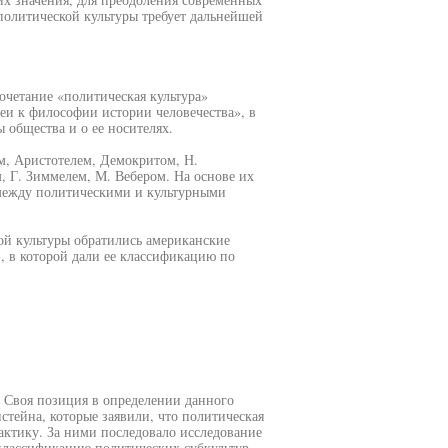
политической культуры требует дальнейшей
очетание «политическая культура»
деи к философии истории человечества», в
 общества и о ее носителях.
м, Аристотелем, Демокритом, Н.
 Г. Зиммелем, М. Вебером. На основе их
 между политическими и культурными
ой культуры обратились американские
», в которой дали ее классификацию по
 Своя позиция в определении данного
стейна, которые заявили, что политическая
актику. За ними последовало исследование
классификацию политических субкультур,