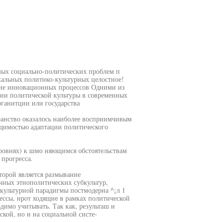
мых социально-политических проблем п
кальных политико-культурных целостное!
итие инновационных процессов Одними из
ции политической культуры в современных
рганитции или государства
ранство оказалось наиболее восприимчивым
одимостью адаптации политического
ровнях) к шмо няющимся обстоятельствам
прогресса.
оторой является размывание
чных этнополитических субкультур,
культурной парадигмы постмодерна ^¡л 1
ессы, нрот ходящие в рамках политической
димо учитывать. Так как, результаш и
ской, но и на социальной систе-