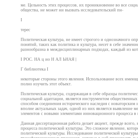
ме. Цельность этих процессов, их проникновение во все соци
общества, не может ни вызвать исследовательский пн-
I
терес
Политическая культура, не имеет строгого и однозначного оп
понятий, таких как политика и культура, несет в себе значени
разнообразна в междисциплинарных подходах, каждый из ко
I РОС. НА ц ио Н АЛ ЬНАЯ |
Г библиотека I
некоторые стороны этого явления. Использование всех имею
полно изучить этот объект.
Политическая культура, содержащая в себе образцы политичес
социальной адаптации, является инструментом общественных 
способом соединения исторического наследия с новаторским 
вполне актуальных задач, одной из них является выявление 
элементов с новыми элементами инновационного процесса в п
Данная диссертационная работа делает акцент, прежде всего,
процесса политической культуры. Это сложное явление, котор
политической культуры. Исследование политической культуры
трансформационных процессов, которые в ней происходят, и 