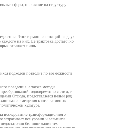
альные сферы, п влияние на структуру
ределения. Этот термин, состоящий из двух
е каждого из них. Ее трактовка достаточно
торых отражает пишь
щихся подходов позволит по возможности
кого поведения, а также методы
преобразований, одновременно с этим, и
идеями Отсюда, представляется целый ряд
механизма совмещения консервативных
олитической культуре.
 на исследование трансформационного
ое затрагивает все уровни и элементы
 недостаточно без понимания тех
их значения, для преодоления современных