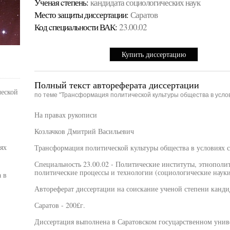
Ученая cтепень:
кандидата социологических наук
Место защиты диссертации:
Саратов
Код cпециальности ВАК:
23.00.02
Купить диссертацию
Полный текст автореферата диссертации
ческой
по теме "Трансформация политической культуры общества в усло
На правах рукописи
Козлачков Дмитрий Васильевич
ях
Трансформация политической культуры общества в условиях 
Специальность 23.00.02 - Политические институты, этнополи
политические процессы и технологии (социологические науки
 в
Автореферат диссертации на соискание ученой степени канди
Саратов - 200£г.
Диссертация выполнена в Саратовском госуцарственном унив