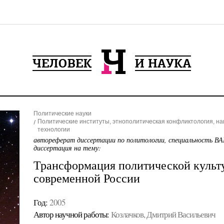
Политические науки
Политические институты, этнополитическая конфликтология, н
технологии
автореферат диссертации по политологии, специальность ВА
диссертация на тему:
Трансформация политической культу
современной России
Год:
2005
Автор научной работы:
Козлачков, Дмитрий Васильевич