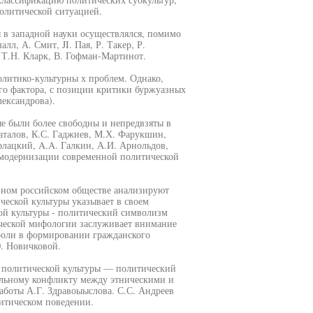
олитической ситуацией.
 в западной науки осуществлялся, помимо
л, А. Смит, JI. Пая, Р. Такер, Р.
, Т.Н. Кларк, В. Гофман-Мартинот.
олитико-культурны х проблем. Однако,
го фактора, с позиции критики буржуазных
ександрова).
ые были более свободны и непредвзяты в
Баталов, К.С. Гаджиев, М.Х. Фарукшин,
лацкий, A.A. Галкин, А.И. Арнольдов,
ы модернизации современной политической
нном российском обществе анализируют
ческой культуры указывает в своем
ой культуры - политический символизм
ической мифологии заслуживает внимание
роли в формировании гражданского
. Новичковой.
 политической культуры — политический
альному конфликту между этническими и
аботы А.Г. Здравоыыслова. С.С. Андреев
итическом поведении.