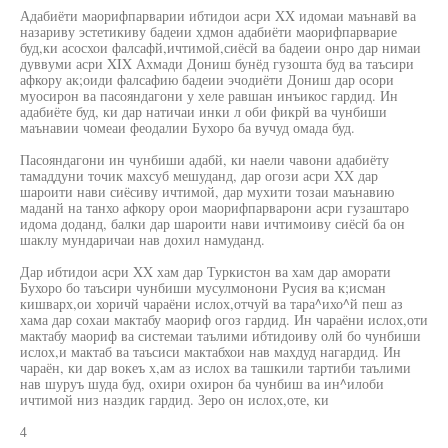
Адабиёти маорифпарварии ибтидои асри XX идомаи маънавй ва
назариву эстетикиву бадеии хдмон адабиёти маорифпарварие
буд,ки асосхои фалсафй,ичтимой,сиёсй ва бадеии онро дар нимаи
дуввуми асри XIX Ахмади Дониш бунёд гузошта буд ва таъсири
афкору ак;оиди фалсафию бадеии эчодиёти Дониш дар осори
муосирон ва пасояндагони у хеле равшан инъикос гардид. Ин
адабиёте буд, ки дар натичаи инки л оби фикрй ва чунбиши
маънавии чомеаи феодалии Бухоро ба вучуд омада буд.
Пасояндагони ин чунбиши адабй, ки наели чавони адабиёту
тамаддуни точик махсуб мешуданд, дар огози асри XX дар
шароити нави сиёсиву ичтимой, дар мухити тозаи маънавию
маданй на танхо афкору орои маорифпарварони асри гузаштаро
идома доданд, балки дар шароити нави ичтимоиву сиёсй ба он
шаклу мундаричаи нав дохил намуданд.
Дар ибтидои асри XX хам дар Туркистон ва хам дар аморати
Бухоро бо таъсири чунбиши мусулмонони Русия ва к;исман
кишварх,ои хоричй чараёни ислох,отчуй ва тара^ихо^й пеш аз
хама дар сохаи мактабу маориф огоз гардид. Ин чараёни ислох,оти
мактабу маориф ва системаи таълими ибтидоиву олй бо чунбиши
ислох,и мактаб ва таъсиси мактабхои нав махдуд нагардид. Ин
чараён, ки дар вокеъ х,ам аз ислох ва ташкили тартиби таълими
нав шуруъ шуда буд, охири охирон ба чунбиш ва ин^илоби
ичтимой низ наздик гардид. Зеро он ислох,оте, ки
4