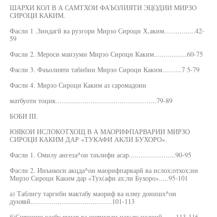
ШАРХИ КОЛ В А САМТХОИ ФАЪОЛИЯТИ ЭЦОДИИ МИРЗО
СИРОЦИ КАКИМ.
Фасли 1 .Зиндагй ва рузгори Мирзо Сироци Х,аким................42-
59
Фасли 2. Мероси манзуми Мирзо Сироци Каким.................60-75
Фасли 3. Фаъолияти табибии Мирзо Сироци Каким..........7 5-79
Фасли 4. Мирзо Сироци Каким аз саромадони
матбуоти тоцик....................................................79-89
БОБИ III.
ЮЯКОИ ИСЛОКОТХОЩ В А МАОРИФПАРВАРИИ МИРЗО
СИРОЦИ КАКИМ ДАР «ТУКАФИ АКЛИ БУХОРО».
Фасли 1. Омилу ангеза^ои таълифи асар........................90-95
Фасли 2. Инъикоси акцда^ои маорифпарварй ва ислох;отхох;ии
Мирзо Сироци Каким дар «Тух(афи ах;ли Бухоро».....95-101
а) Таблигу таргиби мактабу маориф ва илму донишх^ои
дунявй..........................................101-113
б)Ситоиши касбу хуиар ва интикрди цах;лу нодонй.......113-116