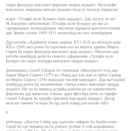
таври фишурда маълумот фарохам оварда шудааст. Муаллифи
маколахои зикршуда акоиди худашро баъд аз тахлилу баррасии
асари «Тухафи ахли Бухоро» баён кардааст. Дар хусуси он ки
М.Ашурова саёхатномаи «Тухафи ахли Бухоро»-ро яке аз
сарчашмахои эътимодбахши омузиши харакати конститутсионй
дар Эрони солхои 1905-1911 мехисобад,мо низ чонибдорем.
Дар китоби «Адабиёти точик (аерхои ХУ1-Х1Х ва ибтидои асри
XX)» (209) низ рочеъ ба тарчумаи хол ва мероси адабии Мирзо
Сироч ба таври фишурда маълумот дода шудааст. Инчунин дар
китоби номбурда дойр ба сюжети сафарномаи «Тухафи ахли
Бухоро» ба таври нопурра маълумот оварда шудааст.
Донишманд Сохиб Табаров бо унвонхои «Маълумоти тоза дар
бораи Мирзо Сироч» (157) ва «Чанд дал ели нав аз хаёти Сарвар
ва Мирзо Сироч» (158) маколахо таълиф намудааст. Дар ма^олахои
номбурда рочеъ ба таъзияномаи «Зиёъи алим» маълумот оварда
шудааст. Ин чо ба маврид астдайд намоем,ки он навиштачоти
форсие,ки дар мачаллаи «Оина» дарч ёфта буд,танхо аз тарафи
Сохиб Табаров бо хуруфи сриликй баргардон шудааст. Дигар
чизе,ки таваччу^и моро ба худ чалб намуд,нигоштаи зайл
8
мебошад: «Доктор Собир дар хднгоми сафархо ба Арабистони
Саудй ба хдч меравад ва ба унвону рутбаи Х,очй шарафманд
мегардад» (157.14). Mo ба ин а^идаи баён кардаи донишманди