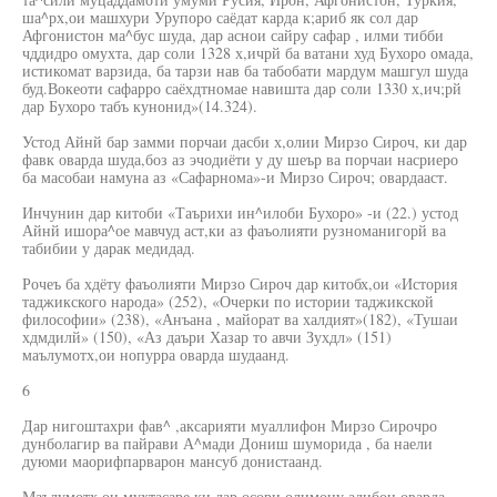
ша^рх,ои машхури Урупоро саёдат карда к;ариб як сол дар
Афгонистон ма^бус шуда, дар аснои сайру сафар , илми тибби
чддидро омухта, дар соли 1328 х,ичрй ба ватани худ Бухоро омада,
истикомат варзида, ба тарзи нав ба табобати мардум машгул шуда
буд.Вокеоти сафарро саёхдтномае навишта дар соли 1330 х,ич;рй
дар Бухоро табъ кунонид»(14.324).
Устод Айнй бар замми порчаи дасби х,олии Мирзо Сироч, ки дар
фавк оварда шуда,боз аз эчодиёти у ду шеър ва порчаи насриеро
ба масобаи намуна аз «Сафарнома»-и Мирзо Сироч; овардааст.
Инчунин дар китоби «Таърихи ин^илоби Бухоро» -и (22.) устод
Айнй ишора^ое мавчуд аст,ки аз фаъолияти рузноманигорй ва
табибии у дарак медидад.
Рочеъ ба хдёту фаъолияти Мирзо Сироч дар китобх,ои «История
таджикского народа» (252), «Очерки по истории таджикской
философии» (238), «Анъана , майорат ва халдият»(182), «Тушаи
хдмдилй» (150), «Аз даъри Хазар то авчи Зухдл» (151)
маълумотх,ои нопурра оварда шудаанд.
6
Дар нигоштахри фав^ ,аксарияти муаллифон Мирзо Сирочро
дунболагир ва пайрави А^мади Дониш шуморида , ба наели
дуюми маорифпарварон мансуб донистаанд.
Маълумотх,ои мухтасаре ки дар осори олимону адибон оварда