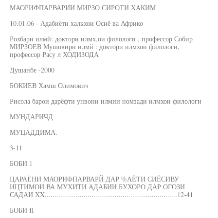
МАОРИФПАРВАРИИ МИРЗО СИРОТИ ХАКИМ
10.01.06 - Адабиёти халкхои Осиё ва Африко
Рохбари илмй: доктори илмх,ои филологи , профессор Собир
МИРЗОЕВ Мушовири илмй : доктори илмхои филологи,
профессор Расу л ХОДИЗОДА
Душанбе -2000
БОКИЕВ Хамш Олимович
Рисола барои дарёфти унвони илмии номзади илмхои филологи
МУНДАРИЧД
МУЦАДДИМА.
3-11
БОБИ 1
ЦАРАЁНИ МАОРИФПАРВАРЙ ДАР %АЁТИ СИЁСИВУ
ИЦТИМОИ ВА МУХИТИ АДАБИИ БУХОРО ДАР ОГОЗИ
САДАИ XX....................................................................12-41
БОБИ II