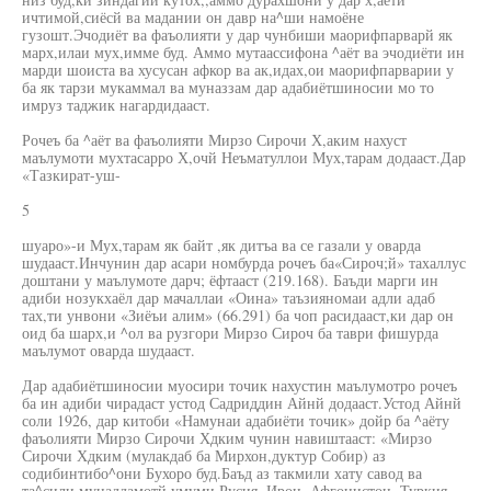
ичтимой,сиёсй ва мадании он давр на^ши намоёне
гузошт.Эчодиёт ва фаъолияти у дар чунбиши маорифпарварй як
марх,илаи мух,имме буд. Аммо мутаассифона ^аёт ва эчодиёти ин
марди шоиста ва хусусан афкор ва ак,идах,ои маорифпарварии у
ба як тарзи мукаммал ва муназзам дар адабиётшиносии мо то
имруз таджик нагардидааст.
Рочеъ ба ^аёт ва фаъолияти Мирзо Сирочи Х,аким нахуст
маълумоти мухтасарро Х,очй Неъматуллои Мух,тарам додааст.Дар
«Тазкират-уш-
5
шуаро»-и Мух,тарам як байт ,як дитъа ва се газали у оварда
шудааст.Инчунин дар асари номбурда рочеъ ба«Сироч;й» тахаллус
доштани у маълумоте дарч; ёфтааст (219.168). Баъди марги ин
адиби нозукхаёл дар мачаллаи «Оина» таъзияномаи адли адаб
тах,ти унвони «Зиёъи алим» (66.291) ба чоп расидааст,ки дар он
оид ба шарх,и ^ол ва рузгори Мирзо Сироч ба таври фишурда
маълумот оварда шудааст.
Дар адабиётшиносии муосири точик нахустин маълумотро рочеъ
ба ин адиби чирадаст устод Садриддин Айнй додааст.Устод Айнй
соли 1926, дар китоби «Намунаи адабиёти точик» дойр ба ^аёту
фаъолияти Мирзо Сирочи Хдким чунин навиштааст: «Мирзо
Сирочи Хдким (мулакдаб ба Мирхон,дуктур Собир) аз
содибинтибо^они Бухоро буд.Баъд аз такмили хату савод ва
та^сили муцаддамотй умуми Русия, Ирон, Афгонистон, Туркия,