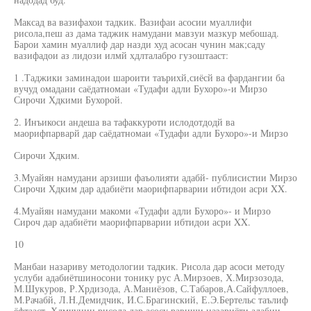
Максад ва вазифахои тадкик. Вазифаи асосии муаллифи
рисола,пеш аз дама таджик намудани мавзуи мазкур мебошад.
Барои хамин муаллиф дар назди худ асосан чунин мак;саду
вазифадои аз лидози илмй хдлталабро гузоштааст:
1 .Таджики заминадои шароити таърихй,сиёсй ва фардангии ба
вучуд омадани саёдатномаи «Тудафи адли Бухоро»-и Мирзо
Сирочи Хдкими Бухорой.
2. Инъикоси андеша ва тафаккуроти ислодотдодй ва
маорифпарварй дар саёдатномаи «Тудафи адли Бухоро»-и Мирзо
Сирочи Хдким.
3.Муайян намудани арзиши фаъолияти адабй- публисистии Мирзо
Сирочи Хдким дар адабиёти маорифпарварии ибтидои асри XX.
4.Муайян намудани макоми «Тудафи адли Бухоро»- и Мирзо
Сироч дар адабиёти маорифпарварии ибтидои асри XX.
10
Манбаи назариву методологии тадкик. Рисола дар асоси методу
услуби адабиётшиносони тонику рус А.Мирзоев, Х.Мирзозода,
М.Шукуров, Р.Хрдизода, А.Маниёзов, С.Табаров,А.Сайфуллоев,
М.Рачабй, Л.Н.Демидчик, И.С.Брагинский, Е.Э.Бертельс таълиф
ёфтааст. Хдмчунин рисола дар асосу равиши назариёти адабии