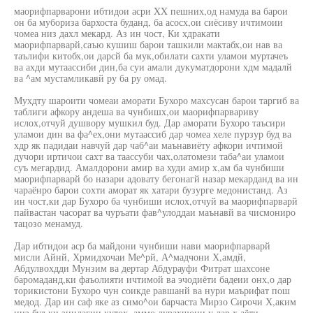
маорифпарварони ибтидои асри XX пешних,од намуда ва барои
он ба мубориза бархоста буданд, ба асосх,ои сиёсиву ичтимоии
чомеа низ дахл мекард. Аз ин чост, Ки хдракати
маорифпарварй,саъю кушиш барои ташкили мактабх,ои нав ва
таълифи китобх,ои дарсй ба мук,обилати сахти уламои муртачеъ
ва ахди мутаассиби дин,ба суи амали дукуматдорони хдм мадалй
ва ^ам мустамликавй ру ба ру омад.
Мухдту шароити чомеаи аморати Бухоро махсусан барои таргиб ва
таблиги афкору андеша ва чунбишх,ои маорифпарвариву
ислох,отчуй душвору мушкил буд. Дар аморати Бухоро таъсири
уламои дин ва фа^ех,они мутаассиб дар чомеа хеле пурзур буд ва
хдр як падидаи навчуй дар чаб^аи маънавиёту афкори ичтимой
дучори иртичои сахт ва таассуби чах,олатомези таба^аи уламои
суъ мегардид. Амалдорони амир ва худи амир х,ам ба чунбиши
маорифпарварй бо назари адовату бегонагй назар мекарданд ва ин
чараёнро барои сохти аморат як хатари бузурге медонистанд. Аз
ин чост,ки дар Бухоро ба чунбиши ислох,отчуй ва маорифпарварй
пайвастан часорат ва чуръати фав^улоддаи маънавй ва чисмониро
тацозо менамуд.
Дар ибтидои аср ба майдони чунбиши нави маорифпарварй
мисли Айнй, Хрмидхочаи Ме^рй, А^мадчони Х,амдй,
Абдулвохдди Мунзим ва дертар Абдурауфи Фитрат шахсоне
баромаданд,ки фаъолияти ичтимой ва эчодиёти бадеии онх,о дар
торикистони Бухоро чун соикде равшанй ва нури маърифат пош
медод. Дар ин саф яке аз симо^ои барчаста Мирзо Сирочи Х,аким
низ буд,ки зиндагии кутох,,аммо дурахшони у дар х,аёти