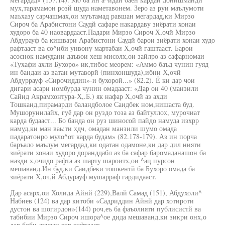
мух,тарамамон розй шуда наметавонем. Зеро аз руи маълумоти
маъхазу сарчашмах,ои муътамад равшан мегардад,ки Мирзо
Сироч ба Арабистони Саудй сафаре накардаву зиёрати хонаи
худоро ба 40 наовардааст.Падари Мирзо Сироч Х,очй Мирзо
Абдурауф ба кишвари Арабистони Саудй барои зиёрати хонаи худо
рафтааст ва со^иби унвону мартабаи Х,очй гаштааст. Барои
асоснок намудани даъвои хеш мисолх,ои зайлро аз сафарномаи
«Тухафи ахли Бухоро» ик,тибос меорем: «Аммо баъд чунин гуяд
ин бандаи аз ватан мутаворй (пинхоншуда),ибни Х,очй
Абдуррауф «Сирочиддин»-и бухорой...» (82.2). Ё ки дар чои
дигари асари номбурда чунин омадааст: «Дар он 40 (манзили
Сайид Акрамхонтура-Х,.Б.) як нафар Х,очй аз ахди
Тошканд,пирамарди баландболое Саидбек ном,нишаста буд.
Мушорунилайх, гуё дар он руздо тоза аз байтуллох, мурочиат
карда будааст... Бо банда он руз шиносой пайдо намуда изхрр
намуд,ки ман ваь;ти хдч, омадан манзили шумо омада
падаратонро муло^от карда будам» (82.178-179). Аз ин порча
баръало маълум мегардад,ки одатан одамоне,ки дар дил нияти
зиёрати хонаи худоро доранддабл аз ба сафар баромаданашон ба
назди х,очидо рафта аз шарту шароитх,ои ^ац пурсон
мешаванд.Ин буд,ки Саидбеки тошкентй ба Бухоро омада ба
зиёрати Х,оч,й Абдурауф мушарраф гардидааст.
Дар асарх,ои Холида Айнй (229),Валй Самад (151), Абдухоли^
Набиев (124) ва дар китоби «Садриддин Айнй дар хотироти
дустон ва шогирдон»(144) роч,еъ ба фаъолияти публисистй ва
табибии Мирзо Сироч ишора^ое дида мешаванд,ки зикри онх,о
дар боби дуюми кор рафтааст.