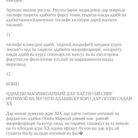
Арзиши амалии рисола. Рисола барои мудакдикон дар мавриди
таълифи таърихи адабиёти форсу точик,таърихи накди адабй ва
адабиётшиносйдамчунин таълифи китобдои дарсй,васоити
таълимй,
11
таснифи к;омусдои адабй, таърихй,маърифатй,хондани курси
лексия^о оид ба таърихи адабиёти маорифпарварй, назариёту
накди адабй ва курсу семинарх,ои махсус ва ба омузгорони
факултах,ои филологияи точ,икй ва шаркшиносон мадад
мерасонад.
12
БОБИ1
ЧДРАЁНИ МАОРИФПАРВАРЙ ДАР ХАЁТИ СИЁСИВУ
ИЧТИМОЙ ВА МУ^ИТИ АДАБИИ БУХОРО ДАР ОГОЗИ САДАИ
XX
Дар нимаи дуввуми асри XIX дар хдёти сиёсию ичтимой ва
фардангию адабии Осиёи Марказй равняй нав- равняй
маорифпарварй ба вучуд омад, кн чараёни ташаккул ва та комули
он то ибтидои асри XX идома ёфтааст.Чунон ки дар асрх,ой
гузашта бисёр аь;оиди ичтимой ва фал�