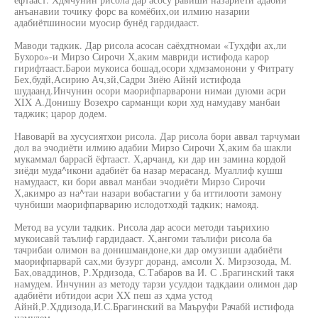
анъанавии точику форс ва комёбих,ои илмию назарии
адабиётшиносии муосир бунёд гардидааст.
Маводи тадкик. Дар рисола асосан саёхдтномаи «Тухдфи ах,ли
Бухоро»-и Мирзо Сирочи Х,аким мавриди истифода карор
гирифтааст.Барои мукоиса бошад,осори хдмзамонони у Фитрату
Бех,будй,Асирию Ач,зй,Садри Зиёю Айнй истифода
шудаанд.Инчунин осори маорифпарварони нимаи дуюми асри
XIX А.Донишу Возехро сарманщи кори худ намудаву манбаи
таджик; царор додем.
Навоварй ва хусусиятхои рисола. Дар рисола бори аввал тарчумаи
дол ва эчодиёти илмию адабии Мирзо Сирочи Х,аким ба шакли
мукаммал баррасй ёфтааст. Х,арчанд, ки дар ин замина кордой
зиёди муда^икони адабиёт ба назар мерасанд. Муаллиф кушш
намудааст, ки бори аввал манбаи эчодиёти Мирзо Сирочи
Х,акимро аз на^таи назари вобастагии у ба иттилооти замону
чунбиши маорифпарварию ислодотходй тадкик; намояд.
Метод ва усули тадкик. Рисола дар асоси методи таърихию
мукоисавй таълиф гардидааст. Х,ангоми таълифи рисола ба
тачрибаи олимон ва донишмандоне,ки дар омузиши адабиёти
маорифпарварй сах,ми бузург доранд, амсоли X. Мирзозода, М.
Бах,оваддинов, Р.Хрдизода, С.Табаров ва И. С .Брагинский такя
намудем. Инчунин аз методу тарзи усулдои тадкдаии олимон дар
адабиёти ибтидои асри XX пеш аз хдма устод
Айнй,Р.Хддизода,И.С.Брагинский ва Маъруфи Рачабй истифода
намудем.