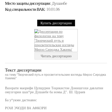
Место защиты диссертации:
Душанбе
Код cпециальности ВАК:
10.01.06
Купить диссертацию
Читать диссертацию
Текст диссертации
на тему "Творческий путь и просветительские взгляды Мирзо Сироджа
Хакима"
Вазорати маорифи Цулщурии Тоцикистон Донишгохи давлатии
омузгории шах^ри Душанбе ба номы Д". Ш. Цураев
Ба у^укми дастнавис
РО\И ЭЧОДИ ВА АФКОРИ