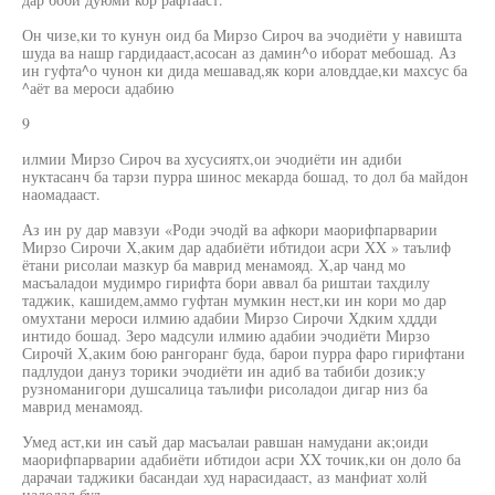
Он чизе,ки то кунун оид ба Мирзо Сироч ва эчодиёти у навишта
шуда ва нашр гардидааст,асосан аз дамин^о иборат мебошад. Аз
ин гуфта^о чунон ки дида мешавад,як кори аловддае,ки махсус ба
^аёт ва мероси адабию
9
илмии Мирзо Сироч ва хусусиятх,ои эчодиёти ин адиби
нуктасанч ба тарзи пурра шинос мекарда бошад, то дол ба майдон
наомадааст.
Аз ин ру дар мавзуи «Роди эчодй ва афкори маорифпарварии
Мирзо Сирочи Х,аким дар адабиёти ибтидои асри XX » таълиф
ётани рисолаи мазкур ба маврид менамояд. Х,ар чанд мо
масъаладои мудимро гирифта бори аввал ба риштаи тахдилу
таджик, кашидем,аммо гуфтан мумкин нест,ки ин кори мо дар
омухтани мероси илмию адабии Мирзо Сирочи Хдким хддди
интидо бошад. Зеро мадсули илмию адабии эчодиёти Мирзо
Сирочй Х,аким бою рангоранг буда, барои пурра фаро гирифтани
падлудои дануз торики эчодиёти ин адиб ва табиби дозик;у
рузноманигори душсалица таълифи рисоладои дигар низ ба
маврид менамояд.
Умед аст,ки ин саъй дар масъалаи равшан намудани ак;оиди
маорифпарварии адабиёти ибтидои асри XX точик,ки он доло ба
дарачаи таджики басандаи худ нарасидааст, аз манфиат холй
надодад буд.