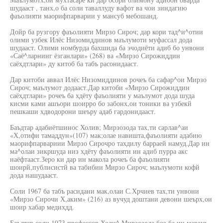
шудааст , танх,о ба соли таваллуду вафот ва чои зиндагию
фаъолияти маорифпарварии у мансуб мебошанд.
Дойр ба рузгору фаъолияти Мирзо Сироч; дар кори тад^и^отии
олими узбек Илёс Низомиддинов маълумоти муфассал дода
шудааст. Олими номбурда бахшида ба эчодиёти адиб бо унвони
«Саё^ларнинг ёзганлари» (268) ва «Мирзо Сирожиддин
саёхдтлари» ду китоб ба табъ расонидааст.
Дар китоби аввал Илёс Низомиддинов рочеъ ба сафар^ои Мирзо
Сироч; маълумот додааст.Дар китоби «Мирзо Сирожиддин
саёхдтлари» рочеъ ба хдёту фаъолияти у маълумот дода шуда
кисми ками ашъори шоирро бо забонх,ои тоники ва узбекй
пешкаши хдводорони шеъру адаб гардонидааст.
Баъдтар адабиётшинос Холив; Мирзозода тах,ти сарлав^аи
«Х,отифи тамаддун»(107) мак;олае навишта,фаъолияти адабию
маорифпарвариии Мирзо Сирочро тахдилу барраей намуд.Дар ин
ма^олаи зикршуда низ хдёту фаъолияти ин адиб пурра акс
наёфтааст.Зеро ки дар ин макола рочеъ ба фаъолияти
шоирй,публисистй ва табибии Мирзо Сироч; маълумоти кофй
дода нашудааст.
Соли 1967 ба табъ расидани мак,олаи С.Хрчиев тах,ти унвони
«Мирзо Сирочи Х,аким» (216) аз вучуд доштани девони шеърх,ои
шоир хабар медихдд.
Баъдтар соли 1973 профессор Холи^ Мирзозода боз ба ин мавзуъ