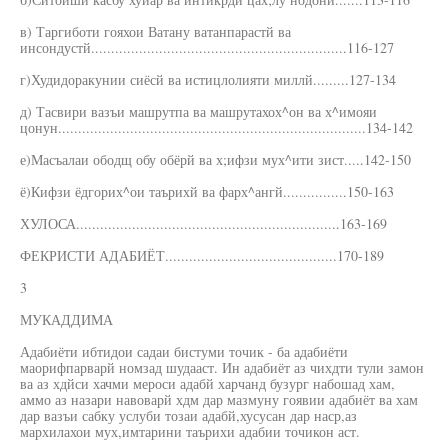
в) Таргиботи гояхои Ватану ватанпарастй ва
инсондустй................................................................116-127
г)Худидоракунии сиёсй ва истицлолияти миллй.........127-134
д) Тасвири вазъи машрутпа ва машрутахох^он ва х^имояи
цонун.............................................................................134-142
е)Масъалаи ободщ обу обёрй ва х;ифзи мух^ити зист.....142-150
ё)Кифзи ёдгорих^ои таърихй ва фарх^ангй................150-163
ХУЛОСА..................................................................163-169
ФЕКРИСТИ АДАБИЁТ...........................................170-189
3
МУКАДДИМА
Адабиёти ибтидои садаи бистуми точик - ба адабиёти
маорифпарварй номзад шудааст. Ин адабиёт аз чихдти тули замон
ва аз хдйси хачми мероси адабй харчанд бузург набошад хам,
аммо аз назари навоварй хдм дар мазмуну гоявии адабиёт ва хам
дар вазъи сабку услуби тозаи адабй,хусусан дар наср,аз
мархилахои мух,имтарини таърихи адабии точикон аст.