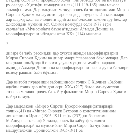
ру оварда «Х,отифи тамаддуни нав»(111.119-165) ном макола
таълиф намуд. Дар маь;олаи мазкур рочеъ ба зиндагиномаи Мирзо
Сирочи Х,аким маълумоти фаровон дода шудааст. Ин мак,оларо
дар шархд х,ол ва эчодиёти адиб аз ма^олах,ои комилтару бех,тар
х,исобидан мумкин аст. Олими номбурда соли 1977 зери
сарлав^аи «Муносибати баъзе а^идахои А^мади Дониш ва
маорифиарварони ибтидои асри XX» (114) маколаи
7
дигаре ба табъ расонд,ки дар хусуси акоиди маорифпарварии
Мирзо Сирочи Хдким ва дигар маорифпарварон бахс мекард. Дар
мак;олаи номбурда б о рохи усули мук,оиса муайян кардани
аь;оиди Ахмади Дониш ва маорифпарварони наели дуюм ба таври
возеху равшан баён ёфтааст.
Дар китоби пурарзиши забоншиноси точик С.Х,очиев «Забони
адабии точик дар ибтидои асри XX» (217) баъзе маълумотхои
тозаеро метавон рочеъ ба хаёту фаъолияти Мирзо Сирочи Х,аким
пайдо намуд.
Дар мацолахои «Мирзо Сироти Бухорой-маърифатпарварй
точик»(41) ва «Мирзо Сиродж Бухорои о конституционном
движении в Иране (1905-1911 гг.)» (232),ки ба калами
М.Ашурова таълиф ёфтаанд,рочеъ ба хаёту фаъолияти
маорифпарварй ва муносибати Мирзо Сироч ба чунбиши
машрутахохии Эронисолхои 1905-1911 ба