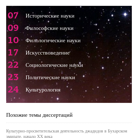
07
Исторические науки
09
Философские науки
10
Филологические науки
17
Искусствоведение
22
Социологические науки
23
Политические науки
24
Культурология
Похожие темы диссертаций
Культурно-просветительская деятельность джадидов в Бухарском
эмирате, начало ХХ века