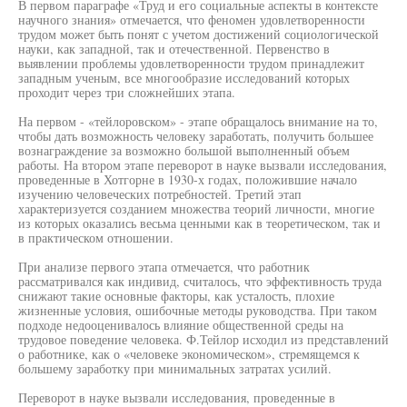
В первом параграфе «Труд и его социальные аспекты в контексте
научного знания» отмечается, что феномен удовлетворенности
трудом может быть понят с учетом достижений социологической
науки, как западной, так и отечественной. Первенство в
выявлении проблемы удовлетворенности трудом принадлежит
западным ученым, все многообразие исследований которых
проходит через три сложнейших этапа.
На первом - «тейлоровском» - этапе обращалось внимание на то,
чтобы дать возможность человеку заработать, получить большее
вознаграждение за возможно большой выполненный объем
работы. На втором этапе переворот в науке вызвали исследования,
проведенные в Хотгорне в 1930-х годах, положившие начало
изучению человеческих потребностей. Третий этап
характеризуется созданием множества теорий личности, многие
из которых оказались весьма ценными как в теоретическом, так и
в практическом отношении.
При анализе первого этапа отмечается, что работник
рассматривался как индивид, считалось, что эффективность труда
снижают такие основные факторы, как усталость, плохие
жизненные условия, ошибочные методы руководства. При таком
подходе недооценивалось влияние общественной среды на
трудовое поведение человека. Ф.Тейлор исходил из представлений
о работнике, как о «человеке экономическом», стремящемся к
большему заработку при минимальных затратах усилий.
Переворот в науке вызвали исследования, проведенные в