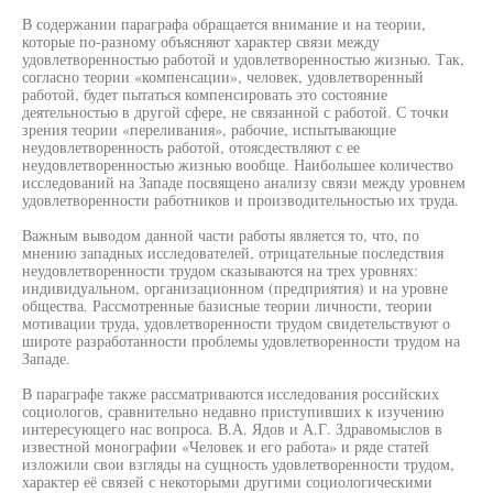
В содержании параграфа обращается внимание и на теории,
которые по-разному объясняют характер связи между
удовлетворенностью работой и удовлетворенностью жизнью. Так,
согласно теории «компенсации», человек, удовлетворенный
работой, будет пытаться компенсировать это состояние
деятельностью в другой сфере, не связанной с работой. С точки
зрения теории «переливания», рабочие, испытывающие
неудовлетворенность работой, отоясдествляют с ее
неудовлетворенностью жизнью вообще. Наибольшее количество
исследований на Западе посвящено анализу связи между уровнем
удовлетворенности работников и производительностью их труда.
Важным выводом данной части работы является то, что, по
мнению западных исследователей, отрицательные последствия
неудовлетворенности трудом сказываются на трех уровнях:
индивидуальном, организационном (предприятия) и на уровне
общества. Рассмотренные базисные теории личности, теории
мотивации труда, удовлетворенности трудом свидетельствуют о
широте разработанности проблемы удовлетворенности трудом на
Западе.
В параграфе также рассматриваются исследования российских
социологов, сравнительно недавно приступивших к изучению
интересующего нас вопроса. В.А. Ядов и А.Г. Здравомыслов в
известной монографии «Человек и его работа» и ряде статей
изложили свои взгляды на сущность удовлетворенности трудом,
характер её связей с некоторыми другими социологическими