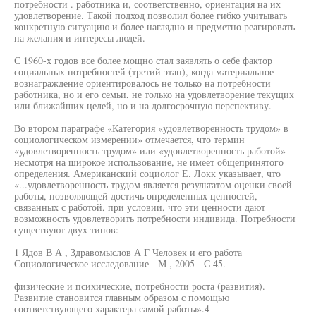
потребности . работника и, соответственно, ориентация на их
удовлетворение. Такой подход позволил более гибко учитывать
конкретную ситуацию и более наглядно и предметно реагировать
на желания и интересы людей.
С 1960-х годов все более мощно стал заявлять о себе фактор
социальных потребностей (третий этап), когда материальное
вознаграждение ориентировалось не только на потребности
работника, но и его семьи, не только на удовлетворение текущих
или ближайших целей, но и на долгосрочную перспективу.
Во втором параграфе «Категория «удовлетворенность трудом» в
социологическом измерении» отмечается, что термин
«удовлетворенность трудом» или «удовлетворенность работой»
несмотря на широкое использование, не имеет общепринятого
определения. Американский социолог Е. Локк указывает, что
«...удовлетворенность трудом является результатом оценки своей
работы, позволяющей достичь определенных ценностей,
связанных с работой, при условии, что эти ценности дают
возможность удовлетворить потребности индивида. Потребности
существуют двух типов:
1 Ядов В А , Здравомыслов А Г Человек и его работа
Социологическое исследование - М , 2005 - С 45.
физические и психические, потребности роста (развития).
Развитие становится главным образом с помощью
соответствующего характера самой работы».4