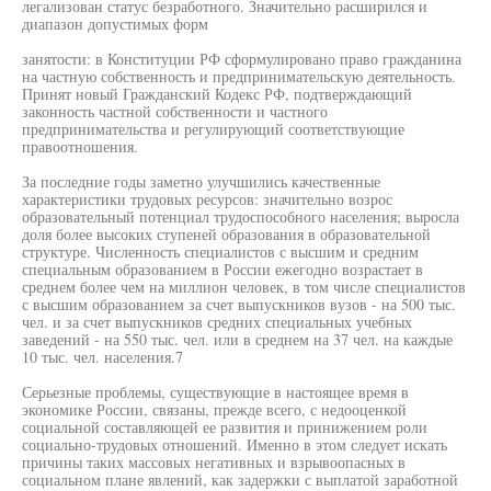
легализован статус безработного. Значительно расширился и
диапазон допустимых форм
занятости: в Конституции РФ сформулировано право гражданина
на частную собственность и предпринимательскую деятельность.
Принят новый Гражданский Кодекс РФ, подтверждающий
законность частной собственности и частного
предпринимательства и регулирующий соответствующие
правоотношения.
За последние годы заметно улучшились качественные
характеристики трудовых ресурсов: значительно возрос
образовательный потенциал трудоспособного населения; выросла
доля более высоких ступеней образования в образовательной
структуре. Численность специалистов с высшим и средним
специальным образованием в России ежегодно возрастает в
среднем более чем на миллион человек, в том числе специалистов
с высшим образованием за счет выпускников вузов - на 500 тыс.
чел. и за счет выпускников средних специальных учебных
заведений - на 550 тыс. чел. или в среднем на 37 чел. на каждые
10 тыс. чел. населения.7
Серьезные проблемы, существующие в настоящее время в
экономике России, связаны, прежде всего, с недооценкой
социальной составляющей ее развития и принижением роли
социально-трудовых отношений. Именно в этом следует искать
причины таких массовых негативных и взрывоопасных в
социальном плане явлений, как задержки с выплатой заработной