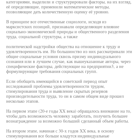
категориями, выделили и структурировали факторы, на их взгляд,
её определяющие, применили математические методы,
позволяющие дать количественную оценку её уровню.
В принципе все отечественные социологи, исходя из
марксистских позиций, признавали определяющее влияние
социально-экономической природы и общественного разделения
труда, социальной структуры, а также
политической надстройки общества на отношение к труду и
удовлетворенность им. Но большинство из них рассматривали эти
общие социальные условия сквозь призму индивидуального
сознания или в лучшем случае, как вышеуказанные авторы, через
специфические факторы, действующие на предприятии3, а не
формулирующие требования социальных групп.
Если обобщить имеющийся в советский период опыт
исследований проблемы удовлетворенности трудом,
стимулирования труда и выявление скрытых резервов
производительности труда, то он в самом общем виде прошел
несколько этапов.
На первом этапе (20-е годы XX века) обращалось внимание на то,
чтобы дать возможность человеку заработать, получить большее
вознаграждение за возможно больший сделанный объем работы.
На втором этапе, начиная с 30-х годов XX века, в основу
стимулирования все больше кладутся индивидуальные