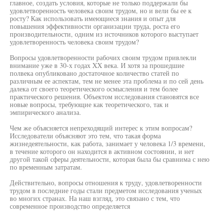
главное, создать условия, которые не только поддержали бы
удовлетворенность человека своим трудом, но и вели бы ее к
росту? Как использовать имеющиеся знания и опыт для
повышения эффективности организации труда, роста его
производительности, одним из источников которого выступает
удовлетворенность человека своим трудом?
Вопросы удовлетворенности рабочих своим трудом привлекли
внимание уже в 30-х годах XX века. И хотя за прошедшие
полвека опубликовано достаточное количество статей по
различным ее аспектам, тем не менее эта проблема и по сей день
далека от своего теоретического осмысления и тем более
практического решения. Объектом исследования становятся все
новые вопросы, требующие как теоретического, так и
эмпирического анализа.
Чем же объясняется непреходящий интерес к этим вопросам?
Исследователи объясняют это тем, что такая форма
жизнедеятельности, как работа, занимает у человека 1/3 времени,
в течение которого он находится в активном состоянии, и нет
другой такой сферы деятельности, которая была бы сравнима с нею
по временным затратам.
Действительно, вопросы отношения к труду, удовлетворенности
трудом в последние годы стали предметом исследования ученых
во многих странах. На наш взгляд, это связано с тем, что
современное производство определяется