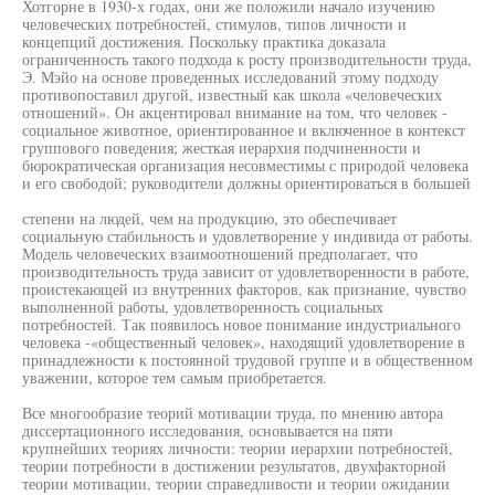
Хотгорне в 1930-х годах, они же положили начало изучению
человеческих потребностей, стимулов, типов личности и
концепций достижения. Поскольку практика доказала
ограниченность такого подхода к росту производительности труда,
Э. Мэйо на основе проведенных исследований этому подходу
противопоставил другой, известный как школа «человеческих
отношений». Он акцентировал внимание на том, что человек -
социальное животное, ориентированное и включенное в контекст
группового поведения; жесткая иерархия подчиненности и
бюрократическая организация несовместимы с природой человека
и его свободой; руководители должны ориентироваться в большей
степени на людей, чем на продукцию, это обеспечивает
социальную стабильность и удовлетворение у индивида от работы.
Модель человеческих взаимоотношений предполагает, что
производительность труда зависит от удовлетворенности в работе,
проистекающей из внутренних факторов, как признание, чувство
выполненной работы, удовлетворенность социальных
потребностей. Так появилось новое понимание индустриального
человека -«общественный человек», находящий удовлетворение в
принадлежности к постоянной трудовой группе и в общественном
уважении, которое тем самым приобретается.
Все многообразие теорий мотивации труда, по мнению автора
диссертационного исследования, основывается на пяти
крупнейших теориях личности: теории иерархии потребностей,
теории потребности в достижении результатов, двухфакторной
теории мотивации, теории справедливости и теории ожидании