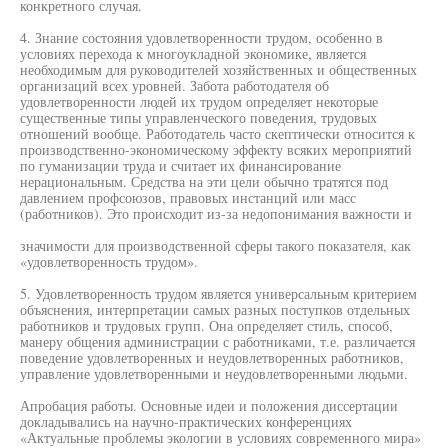
конкретного случая.
4. Знание состояния удовлетворенности трудом, особенно в
условиях перехода к многоукладной экономике, является
необходимым для руководителей хозяйственных и общественных
организаций всех уровней. Забота работодателя об
удовлетворенности людей их трудом определяет некоторые
существенные типы управленческого поведения, трудовых
отношений вообще. Работодатель часто скептически относится к
производственно-экономическому эффекту всяких мероприятий
по гуманизации труда и считает их финансирование
нерациональным. Средства на эти цели обычно тратятся под
давлением профсоюзов, правовых инстанций или масс
(работников). Это происходит из-за недопонимания важности и
значимости для производственной сферы такого показателя, как
«удовлетворенность трудом».
5. Удовлетворенность трудом является универсальным критерием
объяснения, интерпретации самых разных поступков отдельных
работников и трудовых групп. Она определяет стиль, способ,
манеру общения администрации с работниками, т.е. различается
поведение удовлетворенных и неудовлетворенных работников,
управление удовлетворенными и неудовлетворенными людьми.
Апробация работы. Основные идеи и положения диссертации
докладывались на научно-практических конференциях
«Актуальные проблемы экологии в условиях современного мира»