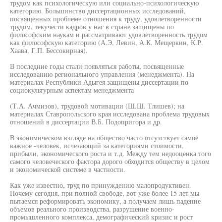
трудом как психологическую или социально-психологическую
категорию. Большинство диссертационных исследований,
посвященных проблеме отношения к труду, удовлетворенности
трудом, текучести кадров у нас в стране защищены по
философским наукам и рассматривают удовлетворенность трудом
как философскую категорию (А.Э, Левин, А.К. Мещеркин, К.Р.
Хаава, Г.П. Бессокирная).
В последние годы стали появляться работы, посвященные
исследованию регионального управления (менеджмента). На
материалах Республики Адыгея защищены диссертации по
социокультурным аспектам менеджмента
(Т.А. Ачмизов), трудовой мотивации (Ш.Ш. Тлишев); на
материалах Ставропольского края исследована проблема трудовых
отношений в диссертации В.Б. Подопригора и др.
В экономическом взгляде на общество часто отсутствует самое
важное -человек, исчезающий за категориями стоимости,
прибыли, экономического роста и т.д. Между тем недооценка того
самого человеческого фактора дорого обходится обществу в целом
и экономической системе в частности.
Как уже известно, труд по принуждению малопродуктивен.
Почему сегодня, при полной свободе, вот уже более 15 лет мы
пытаемся реформировать экономику, а получаем лишь падение
объемов реального производства, разрушение военно-
промышленного комплекса, демографический кризис и рост