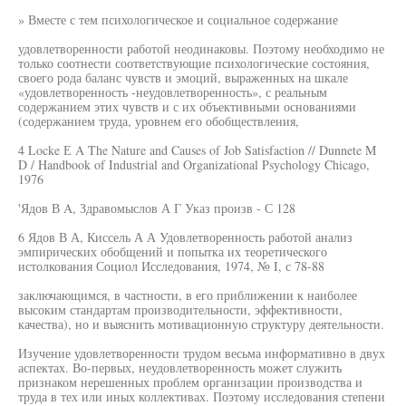
» Вместе с тем психологическое и социальное содержание
удовлетворенности работой неодинаковы. Поэтому необходимо не
только соотнести соответствующие психологические состояния,
своего рода баланс чувств и эмоций, выраженных на шкале
«удовлетворенность -неудовлетворенность», с реальным
содержанием этих чувств и с их объективными основаниями
(содержанием труда, уровнем его обобществления,
4 Locke Е A The Nature and Causes of Job Satisfaction // Dunnete M
D / Handbook of Industrial and Organizational Psychology Chicago,
1976
'Ядов В A, Здравомыслов А Г Указ произв - С 128
6 Ядов В А, Киссель А А Удовлетворенность работой анализ
эмпирических обобщений и попытка их теоретического
истолкования Социол Исследования, 1974, № I, с 78-88
заключающимся, в частности, в его приближении к наиболее
высоким стандартам производительности, эффективности,
качества), но и выяснить мотивационную структуру деятельности.
Изучение удовлетворенности трудом весьма информативно в двух
аспектах. Во-первых, неудовлетворенность может служить
признаком нерешенных проблем организации производства и
труда в тех или иных коллективах. Поэтому исследования степени