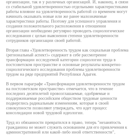
организации, так и у различных организаций. И, наконец, в связи
со стабильной удовлетворенностью отдельными характеристиками
работы влияние на удовлетворенность работой со временем могут
начинать оказывать новые или же ранее малозначимые
характеристики работы. Поэтому для успешного управления и
создания положительного расположения в отношении
организации необходимо регулярно проводить социологические
исследования с целью выяснения степени удовлетворенности
сотрудников организации своей работой.
Вторая глава «Удовлетворенность трудом как социальная проблема
(региональный аспект)» содержит в себе рассмотрение
трансформации исследуемой категории социологии труда в
постсоветском пространстве и основные результаты конкретно-
социологического исследования проблемы удовлетворенности
трудом на ряде предприятий Республики Адыгея.
В первом параграфе «Трансформация удовлетворенности трудом
на постсоветском пространстве» отмечается, что в течение
последних десятилетий провозглашаемые, одобряемые и
поддерживаемые российским обществом трудовые ценности
подверглись радикальным изменениям, которые в своей
совокупности позволяют утверждать, что идет процесс
консолидации новой трудовой идеологии.
Труд из обязанности превратился в право, теперь "незанятость
гражданина не может служить основанием для его привлечения к
административной или какой-либо иной ответственности",