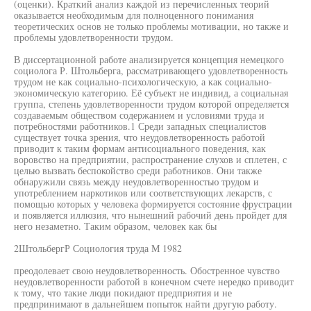
(оценки). Краткий анализ каждой из перечисленных теорий
оказывается необходимым для полноценного понимания
теоретических основ не только проблемы мотивации, но также и
проблемы удовлетворенности трудом.
В диссертационной работе анализируется концепция немецкого
социолога Р. Штольберга, рассматривающего удовлетворенность
трудом не как социально-психологическую, а как социально-
экономическую категорию. Её субъект не индивид, а социальная
группа, степень удовлетворенности трудом которой определяется
создаваемым обществом содержанием и условиями труда и
потребностями работников.1 Среди западных специалистов
существует точка зрения, что неудовлетворенность работой
приводит к таким формам антисоциального поведения, как
воровство на предприятии, распространение слухов и сплетен, с
целью вызвать беспокойство среди работников. Они также
обнаружили связь между неудовлетворенностью трудом и
употреблением наркотиков или соответствующих лекарств, с
помощью которых у человека формируется состояние фрустрации
и появляется иллюзия, что нынешний рабочий день пройдет для
него незаметно. Таким образом, человек как бы
2ШтольбергР Социология труда М 1982
преодолевает свою неудовлетворенность. Обостренное чувство
неудовлетворенности работой в конечном счете нередко приводит
к тому, что такие люди покидают предприятия и не
предпринимают в дальнейшем попыток найти другую работу.