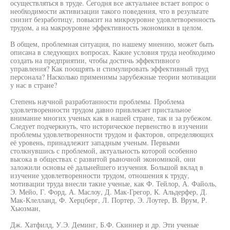
осуществляться в труде. Сегодня все актуальнее встает вопрос о
необходимости активизации такого поведения, что в результате
снизит безработицу, повысит на микроуровне удовлетворенность
трудом, а на макроуровне эффективность экономики в целом.
В общем, проблемная ситуация, по нашему мнению, может быть
описана в следующих вопросах. Какие условия труда необходимо
создать на предприятии, чтобы достичь эффективного
управления? Как поощрять и стимулировать эффективный труд
персонала? Насколько применимы зарубежные теории мотивации
у нас в стране?
Степень научной разработанности проблемы. Проблема
удовлетворенности трудом давно привлекает пристальное
внимание многих ученых как в нашей стране, так и за рубежом.
Следует подчеркнуть, что историческое первенство в изучении
проблемы удовлетворенности трудом и факторов, определяющих
её уровень, принадлежит западным ученым. Первыми
столкнувшись с проблемой, актуальность которой особенно
высока в обществах с развитой рыночной экономикой, они
заложили основы её дальнейшего изучения. Большой вклад в
изучение удовлетворенности трудом, отношения к труду,
мотивации труда внесли такие ученые, как Ф. Тейлор, А. Файоль,
Э. Мейо, Г. Форд, А. Маслоу, Д. Мак-Грегор, К. Альдерфер, Д.
Мак-Клелланд, Ф. Херцберг, Л. Портер, Э. Лоутер, В. Врум, Р.
Хьюзман,
Дж. Хатфилд, У.Э. Деминг, Б.Ф. Скиннер и др. Эти ученые