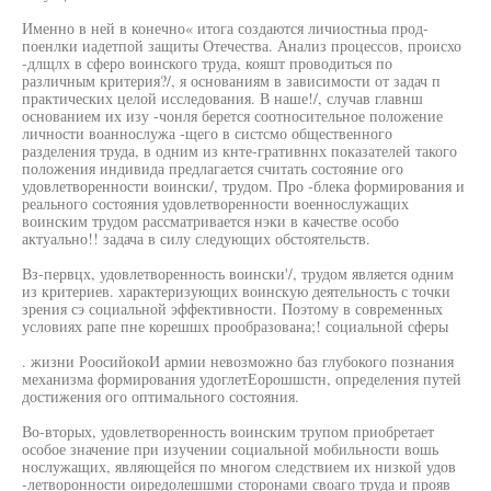
Именно в ней в конечно« итога создаются личиостныа прод-
поенлки иадетпой защиты Отечества. Анализ процессов, происхо
-длщлх в сферо воинского труда, кояшт проводиться по
различным критерия?/, я основаниям в зависимости от задач п
практических целой исследования. В наше!/, случав главнш
основанием их изу -чонля берется соотносительное положение
личности воаннослужа -щего в систсмо общественного
разделения труда, в одним из кнте-гративннх показателей такого
положения индивида предлагается считать состояние ого
удовлетворенности воински/, трудом. Про -блека формирования и
реального состояния удовлетворенности военнослужащих
воинским трудом рассматривается нэки в качестве особо
актуально!! задача в силу следующих обстоятельств.
Вз-первцх, удовлетворенность воински'/, трудом является одним
из критериев. характеризующих воинскую деятельность с точки
зрения сэ социальной эффективности. Поэтому в современных
условиях рапе пне корешшх прообразована;! социальной сферы
. жизни РоосийокоИ армии невозможно баз глубокого познания
механизма формирования удоглетЕорошшстн, определения путей
достижения ого оптимального состояния.
Во-вторых, удовлетворенность воинским трупом приобретает
особое значение при изучении социальной мобильности вошь
нослужащих, являющейся по многом следствием их низкой удов
-летворонности оиредолешшми сторонами своаго труда и прояв