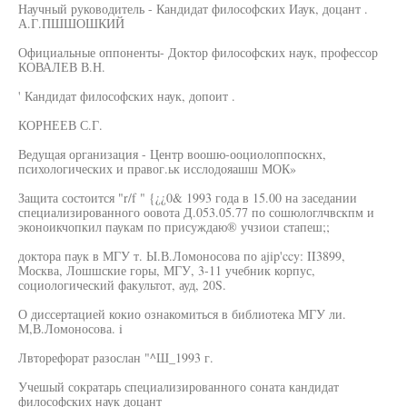
Научный руководитель - Кандидат философских Иаук, доцант .
А.Г.ПШШОШКИЙ
Официальные оппоненты- Доктор философских наук, профессор
КОВАЛЕВ В.Н.
' Кандидат философских наук, допоит .
КОРНЕЕВ С.Г.
Ведущая организация - Центр воошю-ооциолоппоскнх,
психологических и правог.ьк исслодояашш МОК»
Защита состоится "r/f " {¿¿0& 1993 года в 15.00 на заседании
специализированного оовота Д.053.05.77 по сошюлоглчвскпм и
эконоикчопкил паукам по присуждаю® учзиои стапеш;;
доктора паук в МГУ т. Ы.В.Ломоносова по ajip'ccy: II3899,
Москва, Лошшские горы, МГУ, 3-11 учебник корпус,
социологический факультот, ауд, 20S.
О диссертацией кокио ознакомиться в библиотека МГУ ли.
М,В.Ломоносова. i
Лвторефорат разослан "^Ш_1993 г.
Учешый сократарь специализированного соната кандидат
философских наук доцант