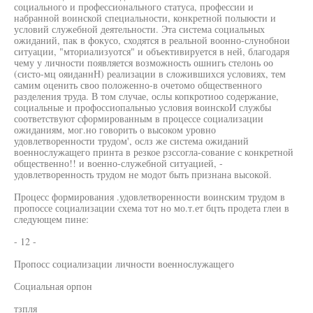
социального и профессионального статуса, профессии и
набранной воинской специальности, конкретной полыюсти и
условий служебной деятельности. Эта система социальных
ожиданий, пак в фокусо, сходятся в реальной воонно-слунобнои
ситуации, "мториализуотся" и объективируется в ней, благодаря
чему у личности появляется возможность ошнигь стелонь оо
(систо-мц ояиданнН) реализации в сложившихся условиях, тем
самим оценить своо положенно-в очетомо общественного
разделения труда. В том случае, ослы копкротиоо содержание,
социальные и профоссиопальныо условия воинскоИ службы
соответствуют сформированным в процессе социализации
ожиданиям, мог.но говорить о высоком уровно
удовлетворенности трудом', ослз же система ожиданий
военнослужащего принта в резкое рзссогла-сование с конкретной
общественно!! и военно-служебной ситуацией, -
удовлетворенность трудом не модот быть признана высокой.
Процесс формирования .удовлетворенности воинским трудом в
пропоссе социализации схема тот но мо.т.ет бцть продета глеи в
следующем пине:
- 12 -
Пропосс социализации личности военнослужащего
Социальная орпон
тзпля