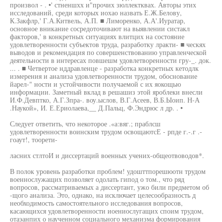
произвол - . •' стненшхх и"прочих зюллектквах. Авторы этих
исследований, среди которых иохао назвать Е.Ж.Белову,
К.Закфлр,' Г.А.Китвель, А.П. ■ Лиморенко, А.А'.Иуратар,
основное вникание сосредоточивают на выявлении систакл
факторов,' в конкретных ситуациях влитцих на состояние
удовлетворенности субъектов труда, разработку лракти- ■ ческях
выводов и рекомендация по совершенствованию управленческой
деятельности в интересах повшешм удовлетворенности гру-_. док.
... . ■ Четвертое нддравленце - разработка конкретных кетодлк
измерения и анализа удовлетворенности трудом, обоснование
йарел-" ности и устойчивости получаемой с их яокощью
информации. Заметный вклад в решашиз этой яроблеки внесли
И.Ф.Девптко, А.Г.Зпра-. воу.ыслов, В.Г.Асеев, В.Б.Ыоип. Н-А
.Наукой», И. Е.Ериолаева,__ Д.Пальц, Ф.Эндрюс л др. . •
Следует ответить, что некоторое .«а:вяг.; праблсш
удовлетворенности воинским трудом освощаютсЕ - рпде г.-.г .-
гоаут!, тоорети-
ласних стлтоИ и диссертаций военных учених-общеотвоводов*.
В полок уровень разработки проблем! удошттпорешюотн трудом
военнослужащих позволяет одолать гипод о том., что ряд
вопросов, рассматриваемых а диссертант, ужо били предметом об
-щого анализа. Это, однако, на исключает целесообразность д
необходимость самостоятельного исследования вопросов,
касающихся удовлетворенности иоениослугащих споим трудом,
отаэанпих о наученном социального механизма формирования