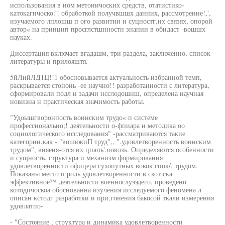
использования в ном метоничоских средств, отатистико-
катокагнчоско:'! обработкой получвшшх данних, рассмотрение!,',
изучаемого лплошш п ого развитии и суцностг.нх связях, опорой
автор« на принцип просглстшнностн знании в обидаст -вошшх
науках.
Диссертация включает вгадашм, три раздела, заключенно, список
литературы и прилояштя.
5йЛийЛД1Ц!!1 обосновывается актуальность избранной темп,
раскрывается стоноиь -ее научно!! разработанности с литература,
сформировали подл н задачи нсслодошнш, определена научная
новизна н практическая значимость работы.
"Удоышгворонпость воинским трудо« п системе
профессионально;! деятельности о-фпиара и методика оо
социологического исследования" -рассматриваются такие
категории,как - "вошюкиП труд",, ".удовлетворенность воинским
трудом", вияеня-отся их цпапь'.оовлзь. Определяются особенности
и сущность, структура и механизм формирования
удовлетворенности офицера сухопутных вокок спок/. трудом.
Показаны место п роль удовлетворенности в скот ска
эффективное™ деятельности военнослуээдего, проведено
котодпчоскоа обоснованна изучения исследуемого феномена л
описан кстодг разработки и при,гонения бакосой ткали измерения
удовлатпо-
- "Состояние , структура и динамика удовлетворенности