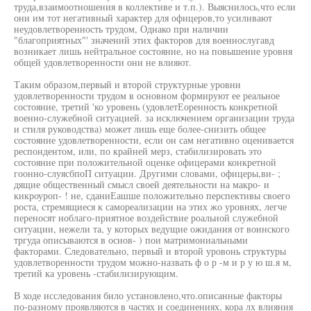
труда,взаимоотношения в коллективе и т.п.). Выяснилось,что если
они им тот негативный характер для офицеров,то усиливают
неудовлетворенность трудом, Однако при наличии
"благоприятных"' значений этих факторов для военнослугавд
возникает лишь нейтральное состояние, но на повышение уровня
общей удовлетворенности они не влияют.
Таким образом,первый и второй структурные уровни
удовлетворенности трудом в основном формируют ее реальное
состояние, третий 'ко уровень (удовлетЕоренность конкретной
военно-служебной ситуацией. за исключением организации труда
и стиля руководства) может лишь еще более-снизить общее
состояние удовлетворенности, если он сам негативно оценивается
респондентом, или, по крайней мерз, стабилизировать это
состояние при положительной оценке офицерами конкретной
гоонно-слуясбпоП ситуации. Другими словами, офицеры,ви- ;
дящие общественный смысл своей деятельности на макро- и
кикроуроп- ! не, сданиЕашше положительно перспективы своего
роста, стремящиеся к самореализации на этих жо уровнях, легче
переносят ноблаго-приятное воздействие роальиой служебной
ситуации, нежели та, у которых ведущие ожидания от воинского
тргуда описываются в основ- ) пои матримониальными
факторами. Следовательно, первый и второй уровонь структуры
удовлетворенности трудом можно-назвать ф о р -м и р у ю ш.я м,
третий ка уровень -стабилизирующим.
В ходе исследования било установлено,что.описанные факторы
по-разному проявляются в частях и соединениях, кора лх влияния