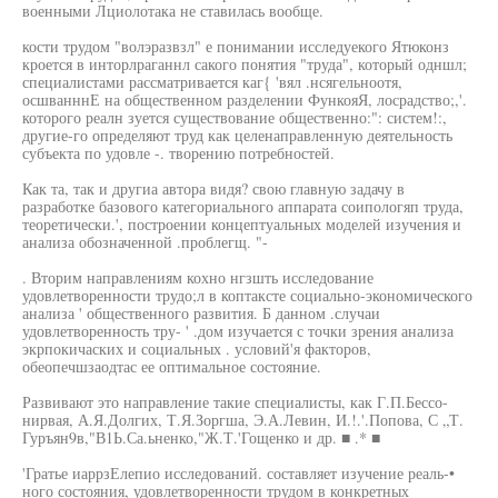
военными Лциолотака не ставилась вообще.
кости трудом "волэразвзл" е понимании исследуекого Ятюконз
кроется в инторлраганнл сакого понятия "труда", который одншл;
специалистами рассматривается каг{ 'вял .нсягельноотя,
осшванннЕ на общественном разделении ФункояЯ, лосрадство;,'.
которого реалн зуется существование общественно:": систем!:,
другие-го определяют труд как целенаправленную деятельность
субъекта по удовле -. творению потребностей.
Как та, так и другиа автора видя? свою главную задачу в
разработке базового категориального аппарата соипологяп труда,
теоретически.', построении концептуальных моделей изучения и
анализа обозначенной .проблегщ. "-
. Вторим направлениям кохно нгзшть исследование
удовлетворенности трудо;л в коптаксте социально-экономического
анализа ' общественного развития. Б данном .случаи
удовлетворенность тру- ' .дом изучается с точки зрения анализа
экрпокичаских и социальных . условий'я факторов,
обеопечшзаодтас ее оптимальное состояние.
Развивают это направление такие специалисты, как Г.П.Бессо-
нирвая, А.Я.Долгих, Т.Я.Зоргша, Э.А.Левин, И.!.'.Попова, С „Т.
Гуръян9в,"В1Ь.Са.ьненко,"Ж.Т.'Гощенко и др. ■ .* ■
'Гратье иаррзЕлепио исследований. составляет изучение реаль-•
ного состояния, удовлетворенности трудом в конкретных