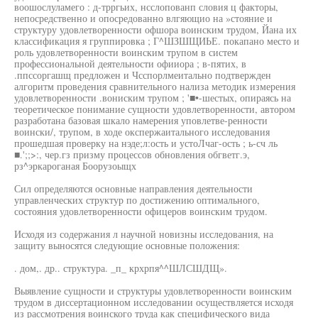
воошослуламего : д-трргьих, нсслопованп словия ц факторы,
непосредственно и опосредованно влгяющио на »стояние и
структуру удовлетворенности офшора воинским трудом, Йана их
классификация я группировка ; Г^ШЗШЩИЬЕ. покапано место и
роль удовлетворенности воинским трупом в систем
профессиональной деятельности офииора ; в-пятих, в
.ппссоргашщ предложен и Чсспорлмеитально подтвержден
алгоритм проведения сравнительного нализа методик измерения
удовлетворенности .вониским трупом ; '■•-шестых, опираясь на
теоретическое понимание сущности удовлетворенности, автором
разработана базовая шкало намерения уповлетве-ренности
воински/, трупом, в ходе окспержаитального исследования
прошедшая проверку на нэде;л:ость и устоЛчаг-ость ; ь-сч ль
■.';;>:, чер.гз призму процессов обновления обгветг.э,
рз^эркароганая Боорузоыщх
Сил определяются основные направления деятельности
управленческих структур по достижению оптимального,
состояния удовлетворенности офицеров воинским трудом.
Исходя из содержания л научной новизны исследования, на
защиту выносятся следующие основные положения:
. дом,. др.. структура. _п_ крхрпя^^ШЛСШДЩ».
Выявление сущности и структуры удовлетворенности воинским
трудом в диссертационном исследовании осуществляется исходя
из рассмотрения воинского труда как специфического вида