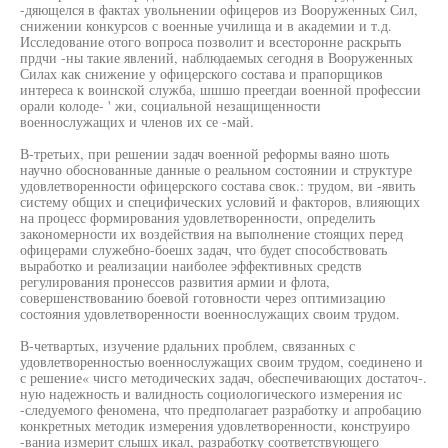
-дяющелся в фактах увольнении офицеров из Вооруженных Сил,
снижении конкурсов с военные училища и в академии и т.д.
Исследование отого вопроса позволит и всесторонне раскрыть
прдчи -ны такие явлений, наблюдаемых сегодня в Вооруженных
Силах как снижение у офицерского состава и прапорщиков
интереса к воинской служба, шшшо преегдаи военной профессии
орали колоде- ' жи, социальной незащищенности
военнослужащих и членов их се -май.
В-третьих, при решении задач военной реформы ваяно шоть
научно обоснованные данные о реальном состоянии и структуре
удовлетворенности офицерского состава свок.: трудом, ви -явить
систему общих и специфических условий и факторов, влияющих
на процесс формирования удовлетворенности, определить
закономерности их воздействия на выполнение стоящих перед
офицерами служебно-боешх задач, что будет способствовать
выработко и реализации наиболее эффективных средств
регулирования пронессов развития армии и флота,
совершенствованию боевой готовности через оптимизацию
состояния удовлетворенности военнослужащих своим трудом.
В-четвартых, изучение рдальних проблем, связанных с
удовлетворенностью военнослужащих своим трудом, соединено и
с решение« чисго методических задач, обеспечивающих достаточ-.
ную надежность и валидность социологического измерения ис
-следуемого феномена, что предполагает разработку и апробацию
конкретных методик измерения удовлетворенности, конструиро
-ваниа измерит слышх икал, разработку соответствующего