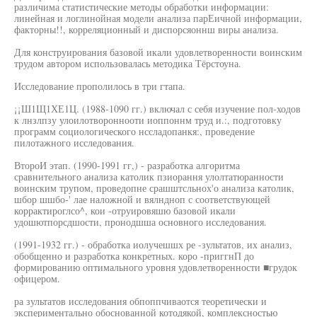
различима статистические методы обработки информации:
линейная и логлинойная модели анализа парЕичной информации,
факторны!!, корреляционный и диспорсяоннш виры анализа.
Для конструирования базовой икали удовлетворенности воинским
трудом автором использовалась методика Тёрстоуна.
Исследование прополилось в три гтапа.
¡¡Ш1Щ1ХЕ1Ц. (1988-1090 гг.) включал с себя изучение пол-ходов
к лнзлпзу улоилотвороннооти иоппоннм труд и.:, подготовку
программ социологического нссладопанкя:, проведение
пилотажного исследования.
ВтороИ этап. (1990-1991 гг,) - разработка алгоритма
сравнительного анализа католик пзиорання улолтатюранности
воинским трупом, проведопне срашштсльнох'о анализа католик,
шбор шшбо-' лае наложной и вялндноп с соответствующей
коррактироглсо^, кои -отруировяшю базовой икали
удошютпорсдшости, пронодшша основного исследования.
(1991-1932 гг.) - обработка иолучешшх ре -зультатов, их анализ,
обобщенно и разработка конкретных. коро -приггнП до
формированию оптимального уровня удовлетворенности ■грудок
офицером.
ра зультатов исследования обпоппчиваотся теоретически и
экспериментально обоснованной котодякой, комплексностью