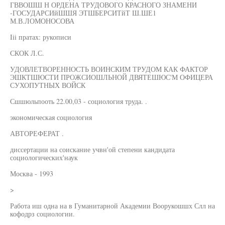
ГВВОШШ Н ОРДЕНА ТРУДОВОГО КРАСНОГО ЗНАМЕНИ
-ГОСУДАРСИйШШЯ ЭТШБЕРСИТйТ Ш.ШЕ1
М.В.ЛОМОНОСОВА
Iii пратах: рукописи
СКОК Л.С.
УДОВЛЕТВОРЕННОСТЬ ВОИНСКИМ ТРУДОМ КАК ФАКТОР
ЭШКТШЮСТИ ПРОЖСИОШЛЬНОЙ ДВЯТЕШЮС'М ОФИЦЕРА
СУХОПУТНЫХ ВОЙСК
Сшшюльпооть 22.00,03 - социология труда. .
экономическая социология
АВТОРЕФЕРАТ .
диссертации на соискание учвн'ой степени кандидата
социологических'наук
Москва - 1993
>
Работа иш одна на в Гуманитарной Академии Воорукошшх Слл на
кофодрз социологии.