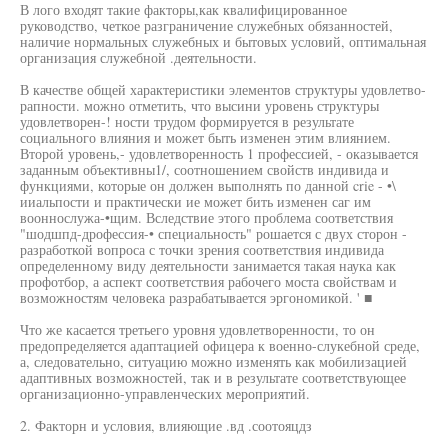
В лого входят такие факторы,как квалифицированное
руководство, четкое разграничение служебных обязанностей,
наличие нормальных служебных и бытовых условий, оптимальная
организация служебной .деятельности.
В качестве общей характеристики элементов структуры удовлетво-
рапности. можно отметить, что высини уровень структуры
удовлетворен-! ности трудом формируется в результате
социального влияния и может быть изменен этим влиянием.
Второй уровень,- удовлетворенность 1 профессией, - оказывается
заданным объективны1/, соотношением свойств индивида и
функциями, которые он должен выполнять по данной crie - •\
ииальпости и практически ие может бить изменен саг им
вооннослужа-•щим. Вследствие этого проблема соответствия
"шодшпд-дрофессия-• специальность" рошается с двух сторон -
разработкой вопроса с точки зрения соответствия индивида
определенному виду деятельности занимается такая наука как
профотбор, а аспект соответствия рабочего моста свойствам и
возможностям человека разрабатывается эргономикой. ' ■
Что же касается третьего уровня удовлетворенности, то он
предопределяется адаптацией офицера к военно-слукебной среде,
а, следовательно, ситуацию можно изменять как мобилизацией
адаптивных возможностей, так и в результате соответствующее
организационно-управленческих мероприятий.
2. Факторн и условия, влияющие .вд .соотояцдз