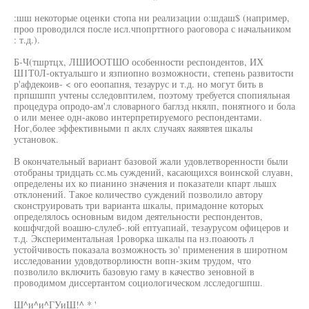
:шш некоторые оценки стопа ни реализации о:шдаш$ (например,
проо проводился после исл.чпопрттного раоговора с начальником
: т.д.).
Б-Ч(тшртцх, ЛШИООТШО особенности респондентов, ИХ
Ш1Т0Л-октуальшго и язпиопно возможности, степень развитости
р'афдекоив- < ого еоопапня, тезаурус и т.д. но могут бить в
прпшшпп учтены сследовптилем, поэтому требуется спопияльная
процедура опродо-ам'л словарного баглзд нкялп, понятного и бола
о или менее одн-аково интерпретируемого респондентами.
Ног,более эффективными п аклх случаях яаяявтея шкалы
установок.
В окончательный вариант базовой жали удовлетворенности были
отобраны тридцать сс.мь суждений, касающихся воинской слуавн,
определены их ко пианино значения и показатели кпарт лышх
отклонений. Такое количество суждений позволило автору
сконструировать три варианта шкалы, примадонне которых
определялось основным видом деятельности респондентов,
кошфчгдой воашю-слулеб-.юй ептуапиай, тезаурусом офицеров и
т.д. Экспериментальная 1роворка шкалы па нз.поаюоть л
устойчивость показала возможность зо' применения в широтном
исследовании удовдотворлиюстн вопн-зким трудом, что
позволило включить базовую гаму в качество зеновной в
проводимом диссертантом социологическом лсследогшпш.
Ш^и^и^ГУиШ!^ * '