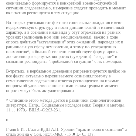
окончательно формируется в конкретной военно-служебной
ситуации,следовательно, измерение следует проводить в момент
включения респондента в эту ситуацию.
Во-вторых,учитывая тот факт,что социальные ожидания имеют
иерархическую структуру и носят динамический и изменчивый
характер, а в сознании индивида у.огут отражаться на разных
уровнях (рапиональ ном или эмоциональном), важно в ходе
опроса добиться "актуализации" этих ожиданий, пароведя их в
рациональную сферу осмысления, а этому по утверждению
психологов^, в большей степени способствует формулировка
достаточно развернутых вопросов (суждении), "создание" в
сознании респондента "проблемной ситуации" с их помощью.
В-третьих, в вербальном доведении репрезентируются далйхо не
все факты актуально переживаемого сознания,поэтому в
семантическом содержании ответов респондентов на прямые
вопросы об удовлетворенно сги ими своим трудом в момент
опроса могут 'быть актуализированы
^ Описание этого метода дается в различной социологической
литературе. Напр.. Социальные исследования: Теория и методы.
11., . 1970,- ВШ.5.-С:2£3-231.
о
Г-адя Б.И. Л.'алг.нКдШ А.Н. Уровни "практического сознания" л
стиль жнзна // Сои. иссл.-М63. - „>.■ I.- С. 137.