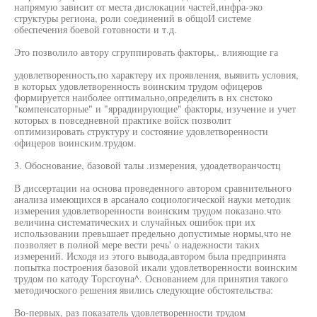
напрямую зависит от места дислокации частей,инфра-эко
структуры региона, роли соединений в общоИ системе
обеспечения боевой готовности и т.д.
Это позволило автору сгруппировать факторы,. влияющие га
удовлетворенность,по характеру их проявления, выявить условия,
в которых удовлетворенность воинским трудом офицеров
формируется наиболее оптимально,определить в нх снстоко
"компенсаторные" и "яррадиирующие" факторы, изучение и учет
которых в повседневной практике войск позволит
оптимизировать структуру и состояние удовлетворенности
офицеров воинским.трудом.
3. Обоснование, базовой талы .измерения, удоадетворанчостц
В диссертации на основа проведенного автором сравнительного
анализа имеющихся в арсанало социологической науки методик
измерения удовлетворенности воинским трудом показано.что
величина систематических и случайных ошибок при их
использовании превышает предельно допустимые нормы,что не
позволяет в полной мере вести речь' о надежности таких
измерений. Исходя из этого вывода,автором была предпринята
попытка построения базовой икали удовлетворенности воинским
трудом по катоду Торсгоуна^. Основанием для принятия такого
методичоского решения явились следующие обстоятельства:
Во-первых, раз показатель удовлетворенности трудом