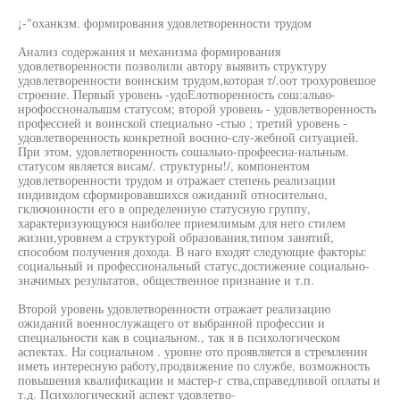
¡-"оханкзм. формирования удовлетворенности трудом
Анализ содержания и механизма формирования
удовлетворенности позволили автору выявить структуру
удовлетворенности воинским трудом,которая т/.оот трохуровешое
строение. Первый уровень -удоЕлотворенность сош:алыю-
нрофоссноналышм статусом; второй уровень - удовлетворенность
профессией и воинской специально -стыо ; третий уровень -
удовлетворенность конкретной воснно-слу-жебной ситуацией.
При этом, удовлетворенность сошальио-профеесиа-нальным.
статусом является висам/. структурны!/, компонентом
удовлетворенности трудом и отражает степень реализации
индивидом сформировавшихся ожиданий относительно,
гключонности его в определенную статусную группу,
характеризующуюся наиболее приемлимым для него стилем
жизни,уровнем а структурой образования,типом занятий,
способом получения дохода. В наго входят следующие факторы:
социальный и профессиональный статус,достижение социально-
значимых результатов, общественное признание и т.п.
Второй уровень удовлетворенности отражает реализацию
ожиданий военнослужащего от выбранной профессии и
специальности как в социальном., так я в психологическом
аспектах. На социальном . уровне ото проявляется в стремлении
иметь интересную работу,продвижение по службе, возможность
повышения квалификации и мастер-г ства,справедливой оплаты и
т.д. Психологический аспект удовлетво-