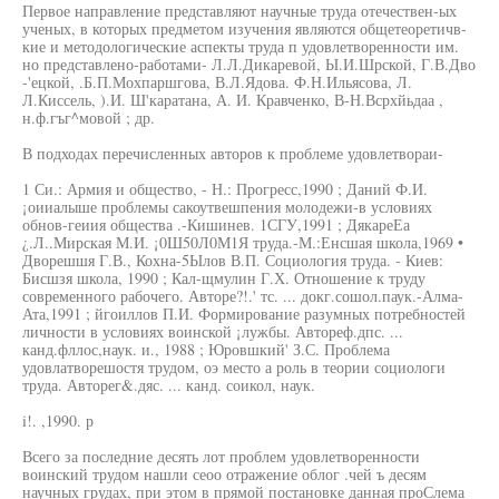
Первое направление представляют научные труда отечествен-ых
ученых, в которых предметом изучения являются общетеоретичв-
кие и методологические аспекты труда п удовлетворенности им.
но представлено-работами- Л.Л.Дикаревой, Ы.И.Шрской, Г.В.Дво
-'ецкой, .Б.П.Мохпаршгова, В.Л.Ядова. Ф.Н.Ильясова, Л.
Л.Киссель, ).И. Ш'каратана, А. И. Кравченко, В-Н.Всрхйьдаа ,
н.ф.гъг^мовой ; др.
В подходах перечисленных авторов к проблеме удовлетвораи-
1 Си.: Армия и общество, - Н.: Прогресс,1990 ; Даний Ф.И.
¡оииалыше проблемы сакоутвешпения молодежи-в условиях
обнов-геиия общества .-Кишинев. 1СГУ,1991 ; ДякареЕа
¿.Л..Мирская М.И. ¡0Ш50Л0М1Я труда.-М.:Енсшая школа,1969 •
Дворешшя Г.В., Кохна-5Ылов В.П. Социология труда. - Киев:
Бисшзя школа, 1990 ; Кал-щмулин Г.Х. Отношение к труду
современного рабочего. Авторе?!.' тс. ... докг.сошол.паук.-Алма-
Ата,1991 ; йгоиллов П.И. Формирование разумных потребностей
личности в условиях воинской ¡лужбы. Автореф.дпс. ...
канд.фллос,наук. и., 1988 ; Юровшкий' З.С. Проблема
удовлатворешостя трудом, оэ место а роль в теории социологи
труда. Авторег&.дяс. ... канд. соикол, наук.
i!. ,1990. р
Всего за последние десять лот проблем удовлетворенности
воинский трудом нашли сеоо отражение облог .чей ъ десям
научных грудах, при этом в прямой постановке данная проСлема