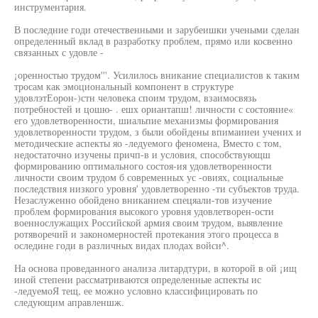
инструментария.
В последние годи отечественными и зарубеишки учеными сделан
определенный вклад в разработку проблем, прямо или косвенно
связанных с удовле -
¡оренностыо трудом'''. Усилилось вникание специалистов к таким
тросам как эмоциональный компонент в структуре
удовлэтЕорон-)стн человека споим трудом, взаимосвязь
потребностей и цошю- . ешх ориантапш! личности с состояние«
его удовлетворенности, шиальпие механизмы формирования
удовлетворенности трудом, з были обойдены впимаииеи учених и
методические аспекты яо -ледуемого феномена, Вместо с том,
недостаточно изучены причп-в и условия, способствующш
формированию оптимального состоя-ия удовлетворенности
личности своим трудом б современных ус -овиях, социальные
последствия низкого уровня' удовлетворенно -ти субъектов труда.
Незаслуженно обойдено вниканием спецяали-тов изучение
проблем формирования высокого уровня удовлетворен-ости
военнослужащих Российской армия своим трудом, выявление
ротяворечий и закономерностей протекания этого процесса в
оследине годи в различных видах плодах войси^.
На основа проведанного анализа литардтури, в которой в ой ¡ищ
иной степени рассматриваются определенные аспекты ис
-ледуемоЯ тещ, ее можно условно классифицировать по
следующим аправленшж.