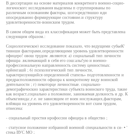
В диссертации на основе материалов конкретного военно-социо-
логкчоскогс исследования выделены п сгруппированы по
различным основаниям факторы, шзгосредствшшо иди
опосредованно формирующие состояние.и структуру
удовлетворенности-воинским трудом.
В самом общем вида их классификация может быть представлена
следующим образом.:
Социологическое) исследование показало, что ведущими субьеК'
тивнши факторами,определяющими уровень удовлетворенности
офицеро! овош трудом .являются: а) социальный тип личности
офишра .включающий в себя его сош:алы!ую и военно-
профессиональную направленность систему ценностных:
орйенгашй ; 6) психологический тип личности,
характеризующийся определенной стапель» подготовленности и
предрасположенности офшора к конкротному виду воинской
деятельности ; г) пекоторце личностные. соцнально-
демографичоскио характеристики субъекта воинского труда, такие
как возраст,социально а положение, занимаемая долкность и др. К
объекгивнда:,г.е. не зависящим от воен нослужащих,факторам,
влйящш на уровень его удовлетворенности вот схим трудом,
отнесена:
- социальный простня нрофоссии офицера в общество ;
- статусное положение избранной военной специальности в си- • '
стека ВУС МО ;