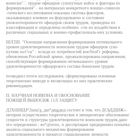
воински".', трудом офицеров сухопутных войск и факторы ео
формирования" - на материалах конкретного вошшо-соииоло
-гичоского исслепования показана снотока факторов,
оказывающих влияние на форсированно и состояние
уновлотпоронностп офицеров своим трудом, проведена их
классификация и определены особенно -сти их воздействия в
различных социальных и военио-профассиональ-ннх условиях.
ШЛ2Ш. "Осношшв направления формирования оптимального
уровня удовлетворенности воинским трудом офицеров сухо-
путнях ио1!ск" - исходя из потребностей воеЛпоГг реформы,
обновления Российской армии, проанализированы направления,
способствующие формированию оптимального уровня
удовлетворенности офицерского состава боннским трудом.
полкоденл итоги исследования, сформулированы основные
теорзтшескио виводн н вктакгшциа из них практические
рекомендации.
П. НАУЧНАЯ НОВИЗНА И ОБОСНОВАНИЕ
ПОЖЩЕЙ.ВЬШОСИЖ 11Л ЗАЩИТУ
Д2XiШЯДJ^2шщ!g_дш^дщgдид состоит в том, что ДСЬДДШЖ».
евтором осуществлено тооретичсское я эмпирическое обоснование
сущности и структуры удовлетворенности воинским трудом,дано
ого определенно ; во^дтогнх, п диссертации предпринята попытка
анализа социального механизма формирования
удовлетворенности в процессе гошшлиоанин личности