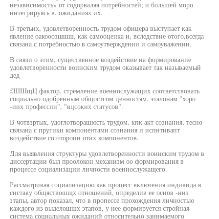
независимость» от содорваляя потребностей; и большей моро
интегрируясь в. ожиданиях их.
В-третьих, удовлетворенность трудом офицера выступает как
явление оакооозшшш, как самооценка и, вследствие отого,всегда
связана с потребностью в самоутверждении и самоуважении.
В связи о этим, существенное воздействие на формирование
удовлетворенности воинским трудом оказывает так называемый
дед-
£ШШщЦ фактор, стремление военнослужащих соответствовать
социально одобренным общостгом ценностям, эталонам "хоро
-иих профессии", "вцсоких статусов".
В-чотвзртых, удоглотворашюсть трудом. кпк акт сознания, тесно-
связана с пругики компонентами сознания и испнтивапт
воздействие со оторопи отих компонентов.
Для выявления структуры удовлетворенности воинским трудом в
диссертации был проолокон механизм оо формирования в
процессе социализации личности военнослужащего.
Рассматривая социализацию как процесс включения индивида в
систаку общяствошщх отношений, определив ее основ -низ
зтапы, автор показал, что в пропессе прохождения личностью
каждого из выделошшх этапов, у нее формируется стройная
система социальных ожиданий относительно занимаемого