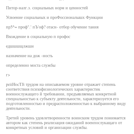
Пнтор-налг.з. социальных норм и ценностей
Усвоение социальных и проФоссионалышх Функции
пр5^= проф".' пЪ'оф? отасн- отбор обучение тания
Вхождение в социальную п профос
едшшшщлжши
назначение на дож -ность
определенно моста службы
г>
peiiHocTJi трудом на описываемом уровне отражает степень
соответствия психофизиологических характеристик
военнослужащего й требовании, предъявляемых конкретной
специальностью к субъекту деятельности, характеризуется его
подготовленностью и предрасположенностью к выбранному виду
деятельности.
Третий уровень удовлетворенности воинским трудом понимается
автором как степень реализация ожиданий военпослукащаго от
конкретных условий и организации службы.