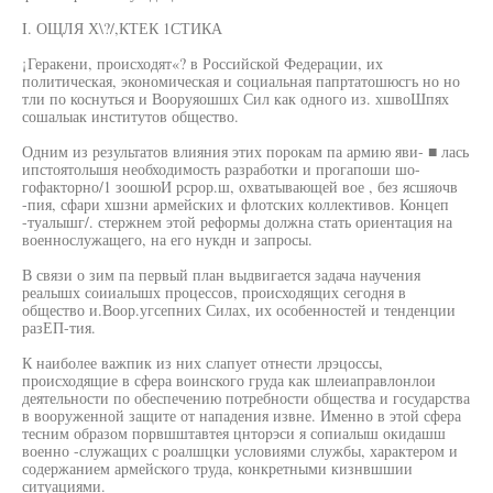
I. ОЩЛЯ Х\?/,КТЕК 1СТИКА
¡Геракени, происходят«? в Российской Федерации, их
политическая, экономическая и социальная папртатошюсгь но но
тли по коснуться и Вооруяошшх Сил как одного из. хшвоШпях
сошалыак институтов общество.
Одним из результатов влияния этих порокам па армию яви- ■ лась
ипстоятолышя необходимость разработки и прогапоши шо-
гофакторно/1 зоошюИ рсрор.ш, охватывающей вое , без ясшяочв
-пия, сфари хшзни армейских и флотских коллективов. Концеп
-туалышг/. стержнем этой реформы должна стать ориентация на
военнослужащего, на его нукдн и запросы.
В связи о зим па первый план выдвигается задача научения
реалышх соииалышх процессов, происходящих сегодня в
общество и.Воор.угсепних Силах, их особенностей и тенденции
разЕП-тия.
К наиболее важпик из них слапует отнести лрэцоссы,
происходящие в сфера воинского груда как шлеиаправлонлои
деятельности по обеспечению потребности общества и государства
в вооруженной защите от нападения извне. Именно в этой сфера
тесним образом порвшштавтея цнторэси я сопиалыш окидашш
военно -служащих с роалшцки условиями службы, характером и
содержанием армейского труда, конкретными кизнвшшии
ситуациями.