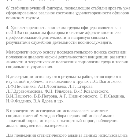
б/ стабилизирующий факторы, позволяющие стабилизировать ужа
сформированное реальное состояние удовлетворенности офшоров
воинским трупом,
4. Удовлетворенность воинским трудом офицера является ван-
неЙШ!м социальным фактором в системе аффективноетн его
профессиональной деятельности и напрямую связана с
результатами служебной деятельности вооннослужвдого.
Методологическую основу исследовательского поиска составили
положения диалектической деятельностноп концепции развития
личности и теоретические положения социологии труда и теории
социального управления.
В диссертации используются результаты работ, относящиеся к
изучаемой проблема и изложешшо в трупах Л.СЛЗыгогского,
Л.Ф.Не-лезняка, А.Н.Лоонтьева, Л.Г. Егорова,
Л.Г.Здравомыслова, Ф.Н. Ильясова, В.<5.Ковалевского,
В.И.Пашютто, В.В.Петрова, А.Г. Пили-понокого. С.И.Съодина,
Н.Ф.Фвденко, В.А.Ядова и щ>.
В проведенном исследовании использовался комплекс
социологический методов сбора первичной инфор/.аыии:
-анкетный опрос, интервью, экспортный опрос, наблюдение,
анализ документов, эксперимент.
Для проведения статистического анализа данных использовались