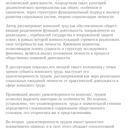
человеческой деятельности, поородством таких категорий
диалектического материализма как обшео, особенное и
единичное, чороз структурно-функциональный подход к анализу
развития социальных систем, теорию социализации личности.
Автор рассматривает воинский труд как обусловленную общест-
ввшшм разделенном функций доятольность, направленную на
реализацию ¡.этребностей государства в вооруженной защите
извне, в рамках которой военнослужащий стремится реализовать
свои потребности как личности. Кяючовнм моментом,
позволяющим понять сущность и структуру исследуемого
феномена, является,анализ положения личности в процессе
общественно-значимой деятельности.
В диссертации показано,что оношой такого положения с точки
зрения субъекта воинского труда, выступает его
удонлетворенность трудом, рассматриваемая как мера реализации
социальных ожиданий личности от практлчоспой дояталыюста в
сфере воинского труда.
Провеявший анализ удовлетворенности воински/, трудом
позволил выделить шкоторыо ее особенности. Во-порпых,
установлено, что улоамтворонносм. труда в значительной степени
определяется сложившимся содержанием общественного
сознания, ого отореогипа-ми и представлениями.
Во-вторых. удовлетворенность трудом имоот ценностно-
нормативную природу и в силу отого обладает относительной