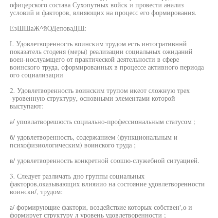
офицерского состава Сухопутных войск и провести анализ
условий и факторов, влияющих на процесс его формирования.
ЕзШШаЖ^йОДеповаДШ:
I. Удовлетворенность воинским трудом есть интогративннй
показатель стоденя (меры) реализации социальных ожиданий
воен-нослуамщего от практической деятельности в сфере
воинского труда, сформированных в процессе активного периода
ого социализации
2. Удовлетворенность воинским трупом икеот сложную трех
-уровенную структуру, основными элементами которой
выступают:
а/ уповлатворешюсть социально-профессиональным статусом ;
б/ удовлетворенность, содержанием (функциональным и
психофизиологическим) воинского труда ;
в/ удовлетворенность конкретной соошю-служебной ситуацией.
3. Следует различать дно группы социальных
факторов,оказывающих влияиио на состояние удовлетворенности
воински/, трудом:
а/ формирующие фактори, воздействие которых собствен',о и
формирует структуру л уровень удовлетворенности ;