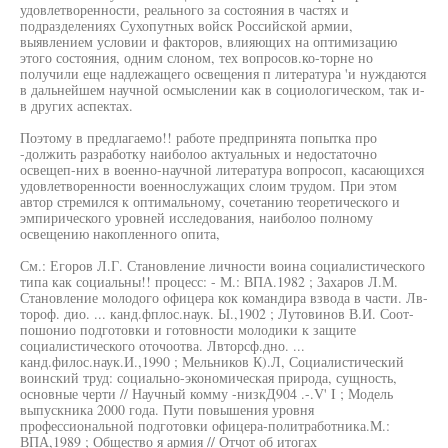
удовлетворенности, реального за состояния в частях и
подразделениях Сухопутных войск Российской армии,
выявлением условии и факторов, влияющих на оптимизацию
этого состояния, одним слоном, тех вопросов.ко-торне но
получили еще надлежащего освещения п литература 'и нуждаются
в дальнейшем научной осмыслении как в социологическом, так и-
в других аспектах.
Поэтому в предлагаемо!! работе предпринята попытка про
-должить разработку наиболоо актуальных и недостаточно
освещеп-них в военно-научной литература вопросоп, касающихся
удовлетворенности военнослужащих слоим трудом. При этом
автор стремился к оптимальному, сочетанию теоретического и
эмпирического уровней исследования, наиболоо полному
освещению накопленного опита,
См.: Егоров Л.Г. Становление личности воина социалистического
типа как социальны!! процесс: - М.: ВПА.1982 ; Захаров Л.М.
Становление молодого офицера кок командира взвода в части. Лв-
тороф. дио. ... канд.фплос.наук. Ы.,1902 ; Лутовинов В.И. Соот-
пошонио подготовки и готовности молодики к защите
социалистического оточоотва. Лвторсф.дно. ...
канд.филос.наук.И.,1990 ; Мельников К).Л, Социалистический
воинский труд: социально-экономическая природа, сущность,
основные черти // Научный комму -низкД904 .-.V' I ; Модель
выпускника 2000 года. Пути повышения уровня
профессиональной подготовки офицера-политработника.М.:
ВПА,1989 ; Общество я армия // Отчот об итогах