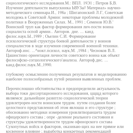
социологического исследования.М.: ВПЛ. 19Э1 ; Петров Б,В.
Изучение деятельности выпускника ЬВУЗа// Материал» научно-
методического семинара.И., 198а ; Шигапонский Л.Г, Советская
молодежь в Советской Армии: некоторые проблемы молодежной
политики в Вооруженных Силах. М., 1991 ; Семенов Ю.В.'
Воинский труп как фактор формирования лич-пости воина
социалиста оспой армии.. Авторов. дне. ... канд.
филос.наук.Ы.,1989 ; Оьелин С.И. Формирование
психологической структура боевой деятельности у воинов
специалистов в ходе изучения современной военной техники.
Автороф.инс. ...^иокт.психол, наук,М. ,1984 ; Чесноков В.Л.
Цашюстиио ориентация личности советского воина как объект
философско-согшологичоского'анализа. Автороф.дис. ...
канд.филос.паук.М.,1990.
глубокому осмыслению полученных результатов и моделированию
наиболее полосообразных путей решения выявленных проблем.
Перочпслошшо обстоятельства и предопределили актуальность
выбора токи диссертационного исследования, цщщд которого
являемся: дальнейшее развптло социологической.теории
удовлетрорен-ности воинским трудом. путем создания более
целостного представления об этом явлошш и его структуре ;
обоснованно методики измерения уровлвтвораншета трудом
офицерского состава ; опре -деление реального состояния и
структуры удовлетворенности трудом офинорского состава
Сухопутных войск и факторов, оказиваю-щих на нее прямое или
косвенное влияние ; выработка конкретных рекомендаций