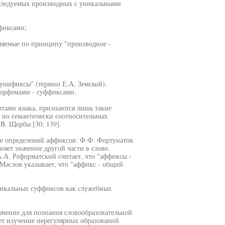
сследуемых производных с уникальными
фиксами;
еляемые по принципу "производное -
"унификсы" (термин Е.А. Земской),
морфемами - суффиксами.
ентами языка, признаются лишь такие
, но семантически соотносительных
.B. Щербы [30; 139].
ве определений аффиксов: Ф.Ф. Фортунатов
еняет значение другой части в слове,
.А. Реформатский считает, что "аффиксы -
 Маслов указывает, что "аффикс - общий
никальных суффиксов как служебных
чение для познания словообразовательной
ет изучение нерегулярных образований.