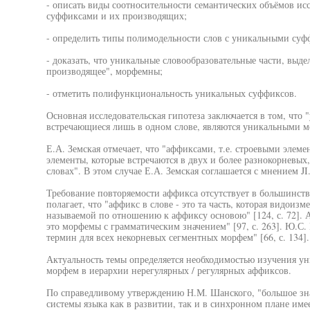
- описать виды соотносительности семантических объёмов и
суффиксами и их производящих;
- определить типы полимодельности слов с уникальными суф
- доказать, что уникальные словообразовательные части, выд
производящее", морфемны;
- отметить полифункциональность уникальных суффиксов.
Основная исследовательская гипотеза заключается в том, что 
встречающиеся лишь в одном слове, являются уникальными 
Е.А. Земская отмечает, что "аффиксами, т.е. строевыми элем
элементы, которые встречаются в двух и более разнокорневых
словах". В этом случае Е.А. Земская соглашается с мнением JI
Требование повторяемости аффикса отсутствует в большинст
полагает, что "аффикс в слове - это та часть, которая видоизм
называемой по отношению к аффиксу основою" [124, с. 72]. А
это морфемы с грамматическим значением" [97, с. 263]. Ю.С.
термин для всех некорневых сегментных морфем" [66, с. 134].
Актуальность темы определяется необходимостью изучения у
морфем в иерархии нерегулярных / регулярных аффиксов.
По справедливому утверждению Н.М. Шанского, "большое зна
системы языка как в развитии, так и в синхронном плане име