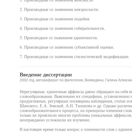
2. Производные со значением невзрослости.
3. Производные со значением подобия.
4. Производные со значением собирательности.
5. Производное со значением единичности.
6. Производные со значением субъективной оценки.
7. Производные со значением стилистической модификации.
Введение диссертации
2002 год, автореферат по филологии, Воеводина, Галина Алекса
Нерегулярные, единичные аффиксы давно обращают на себя в
словообразования. Выяснению их специфики, установлению и
продуктивных, регулярных посвящены наблюдения, статьи изв
Шанского, Е.А. Земской, А.Н. Тихонова и др. Однако различ
словообразовательного процесса, на принципы членения слова
только не прояснили многие проблемы уникальных аффиксов, 
неоправданно усложнили их изучение.
В настоящее время только вопрос о членимости слов с едини