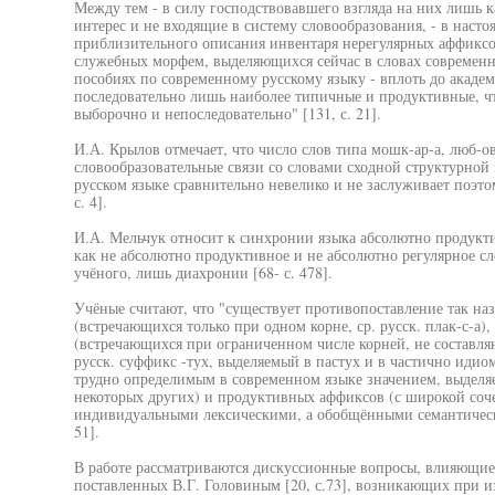
Между тем - в силу господствовавшего взгляда на них лишь 
интерес и не входящие в систему словообразования, - в насто
приблизительного описания инвентаря нерегулярных аффиксов
служебных морфем, выделяющихся сейчас в словах современно
пособиях по современному русскому языку - вплоть до акаде
последовательно лишь наиболее типичные и продуктивные, что
выборочно и непоследовательно" [131, с. 21].
И.А. Крылов отмечает, что число слов типа мошк-ар-а, люб-о
словообразовательные связи со словами сходной структурной
русском языке сравнительно невелико и не заслуживает поэт
с. 4].
И.А. Мельчук относит к синхронии языка абсолютно продукти
как не абсолютно продуктивное и не абсолютно регулярное сл
учёного, лишь диахронии [68- с. 478].
Учёные считают, что "существует противопоставление так н
(встречающихся только при одном корне, ср. русск. плак-с-а
(встречающихся при ограниченном числе корней, не составляю
русск. суффикс -тух, выделяемый в пастух и в частично идио
трудно определимым в современном языке значением, выделяе
некоторых других) и продуктивных аффиксов (с широкой соч
индивидуальными лексическими, а обобщёнными семантическим
51].
В работе рассматриваются дискуссионные вопросы, влияющие
поставленных В.Г. Головиным [20, с.73], возникающих при 