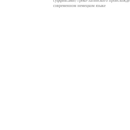
суффиксами) греко-латинского происхожде
современном немецком языке