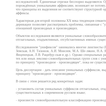
исследователей. Единичные отрезки бесспорно выделяются. 
порождённых уникальными аффиксами, возникает не потому, 
что принципы их выделения не соответствуют структурной о
аффиксы.
Характерная для второй половины XX века тенденция семант
деривации позволяет рассматривать проблемы, связанные с "
отношений производных и производящих.
Объектом исследования являются уникальные словообразоват
отглагольных, отадъективных, отсубстантивных именах сущес
Исследованием "унификсов" занимались многие лингвисты (
Земская, А.Н. Тихонов, А.И. Моисеев, М.А. Ше-лякин, Н.А. 
Янценецкая, Л.В. Рацибур-ская и др.). Однако специальных 
тех или иных лексико-словообразовательных групп слов с 
по принципу "производное - производящее", пока не существ
Цель диссертации - дать описание уникальных суффиксов, в
принципу "производное - производящее".
В связи с этим решается ряд конкретных задач:
- установить состав уникальных суффиксов отглагольных, от
существительных в современном русском языке;
- произвести словообразовательную классификацию произво