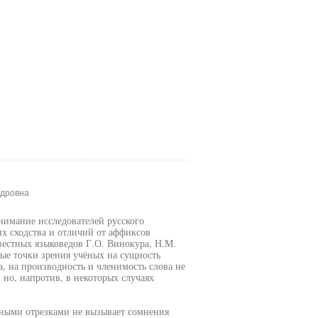
ндровна
нимание исследователей русского
х сходства и отличий от аффиксов
естных языковедов Г.О. Винокура, Н.М.
ные точки зрения учёных на сущность
, на производность и членимость слова не
но, напротив, в некоторых случаях
чными отрезками не вызывает сомнения