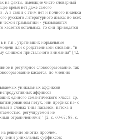
как на факты, имеющие чисто словарный
ящее время нет даже самого
. А в связи с этим нет и полного индекса
го русского литературного языка: во всех
мической грамматики - указываются
 касается остальных, то они приводятся
въ и т.п., утративших нормальные
 модели или с родственными словами, "в
ому слишком пристального внимания" [42,
вное и регулярное словообразование, так
овообразование касается, по мнению
азываемых уникальных аффиксов
), непродуктивных аффиксов
щих единого семантического класса; ср.
матизированном петух, или префикс па- с
мый в словах типа пасынок, патока и
етаемостью, регулируемой не
и ограничениями)" [2, с. 60-67; 88, с.
 на решение многих проблем,
изучении уникальных суффиксов: