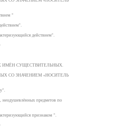
твием "
действием".
актеризующийся действием".
О
Х ИМЁН СУЩЕСТВИТЕЛЬНЫХ.
ЫХ СО ЗНАЧЕНИЕМ «НОСИТЕЛЬ
у".
ц, неодушевлённых предметов по
актеризующийся признаком ".
О