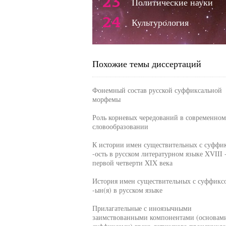
23
Политические науки
24
Культурология
Похожие темы диссертаций
Фонемный состав русской суффиксальной
морфемы
Роль корневых чередований в современном
словообразовании
К истории имен существительных с суффи
-ость в русском литературном языке XVIII 
первой четверти XIX века
История имен существительных с суффикс
-ын(я) в русском языке
Прилагательные с иноязычными
заимствованными компонентами (основам