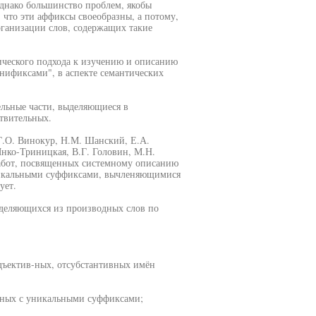
Однако большинство проблем, якобы
что эти аффиксы своеобразны, а потому,
рганизации слов, содержащих такие
ического подхода к изучению и описанию
унификсами", в аспекте семантических
ельные части, выделяющиеся в
твительных.
Г.О. Винокур, Н.М. Шанский, Е.А.
Янко-Триницкая, В.Г. Головин, М.Н.
работ, посвященных системному описанию
уникальными суффиксами, вычленяющимися
ует.
ыделяющихся из производных слов по
адъектив-ных, отсубстантивных имён
дных с уникальными суффиксами;