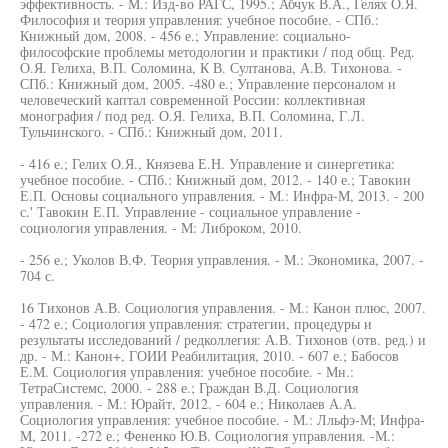
эффективность. - М.: Изд-во РАГС, 1995.; Абчук В.А., Гелях О.Я.
Философия и теория управления: учебное пособие. - СПб.:
Книжный дом, 2008. - 456 е.; Управление: социально-
философские проблемы методологии и практики / под общ. Ред.
О.Я. Гелиха, В.П. Соломина, К В. Султанова, А.В. Тихонова. -
СПб.: Книжный дом, 2005. -480 е.; Управление персоналом и
человеческий каптал современной России: коллективная
монография / под ред. О.Я. Гелиха, В.П. Соломина, Г.Л.
Тульчинского. - СПб.: Книжный дом, 2011.
- 416 е.; Гелих О.Я., Князева Е.Н. Управление и синергетика:
учебное пособие. - СПб.: Книжный дом, 2012. - 140 е.; Тавокин
Е.П. Основы социального управления. - М.: Инфра-М, 2013. - 200
с.' Тавокин Е.П. Управление - социальное управление -
социология управления. - М: Либроком, 2010.
- 256 е.; Уколов В.Ф. Теория управления. - М.: Экономика, 2007. -
704 с.
16 Тихонов А.В. Социология управления. - М.: Канон плюс, 2007.
- 472 е.; Социология управления: стратегии, процедуры и
результаты исследований / редколлегия: А.В. Тихонов (отв. ред.) и
др. - М.: Канон+, ГОИИ Реабилитация, 2010. - 607 е.; Бабосов
Е.М. Социология управления: учебное пособие. - Мн.:
ТетраСистемс, 2000. - 288 е.; Граждан В.Д. Социология
управления. - М.: Юрайт, 2012. - 604 е.; Николаев А.А.
Социология управления: учебное пособие. - М.: Лльфэ-М; Инфра-
М, 2011. -272 е.; Фененко Ю.В. Социология управления. -М.: