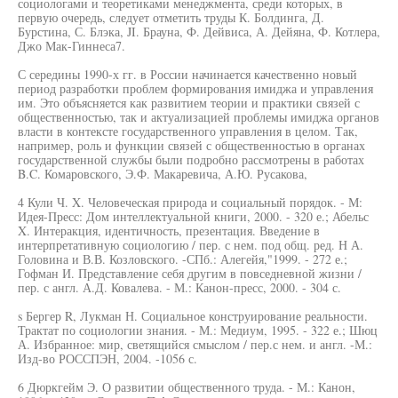
социологами и теоретиками менеджмента, среди которых, в
первую очередь, следует отметить труды К. Болдинга, Д.
Бурстина, С. Блэка, JI. Брауна, Ф. Дейвиса, А. Дейяна, Ф. Котлера,
Джо Мак-Гиннеса7.
С середины 1990-х гг. в России начинается качественно новый
период разработки проблем формирования имиджа и управления
им. Это объясняется как развитием теории и практики связей с
общественностью, так и актуализацией проблемы имиджа органов
власти в контексте государственного управления в целом. Так,
например, роль и функции связей с общественностью в органах
государственной службы были подробно рассмотрены в работах
B.C. Комаровского, Э.Ф. Макаревича, А.Ю. Русакова,
4 Кули Ч. X. Человеческая природа и социальный порядок. - М:
Идея-Пресс: Дом интеллектуальной книги, 2000. - 320 е.; Абельс
X. Интеракция, идентичность, презентация. Введение в
интерпретативную социологию / пер. с нем. под общ. ред. Н А.
Головина и В.В. Козловского. -СПб.: Алегейя,"1999. - 272 е.;
Гофман И. Представление себя другим в повседневной жизни /
пер. с англ. А.Д. Ковалева. - М.: Канон-пресс, 2000. - 304 с.
s Бергер R, Лукман Н. Социальное конструирование реальности.
Трактат по социологии знания. - М.: Медиум, 1995. - 322 е.; Шюц
А. Избранное: мир, светящийся смыслом / пер.с нем. и англ. -М.:
Изд-во РОССПЭН, 2004. -1056 с.
6 Дюркгейм Э. О развитии общественного труда. - М.: Канон,