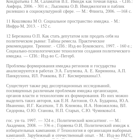
Кондратьева Т.М, Саламатов В.Е. Имидж как точная паука. - СПб.:
Амфора, 2006. - 301 е.; Лысикова О.В. Имиджелогия и паблик
рилевшнз в социокультурной сфере. — М.: Флинта, 2006. —168 с.
11 Кошлякова М О. Социальное пространство имиджа. - М.:
Инфра-М, 2013. - 152 с.
12 Березкина О.П. Как стать депутатом или продать себя на
политическом рынке: Тайны ремесла. Практические
рекомендации. Тренинг. - СПб.: Изд-во Буковского, 1997. - 160 е.;
Социально-психологические технологии создания политического
имиджа. — СПб.: Изд-во С.-Пегерб.
Проблемы формирования имиджа регионов и государства
анализируются в работах Э.А. Галумова, А. Е. Кирюнина, А.П.
Панкрухина, ИЛ. Рожкова, В.Г. Кисмерешкина13.
Существует также ряд диссертационных исследований,
посвященных различным проблемам имиджа организации,
органов власти и технологиям их формирования. Из них можно
выделить таких авторов, как E.H. Антонов, O.A. Бударина, Ю.А.
Иваненко, И.Г. Касаткин, Т.В. Климова, И.А. Новожилова, ВЛ.
Сидорова, О.Ю. Станова, Н.П. Старых, С.Ю. Чумикова14.
гос. ун-та. 1997. — 324 е.; Политический консалтинг. — М.:
Академия, 2008. — 336 е.; Горяеева О.И, Политический имидж к
избирательных кампаниях // Технология и организация выборных
кампаний. Зарубежный и отечественный опыт. - М.: Изд-во РАГС,