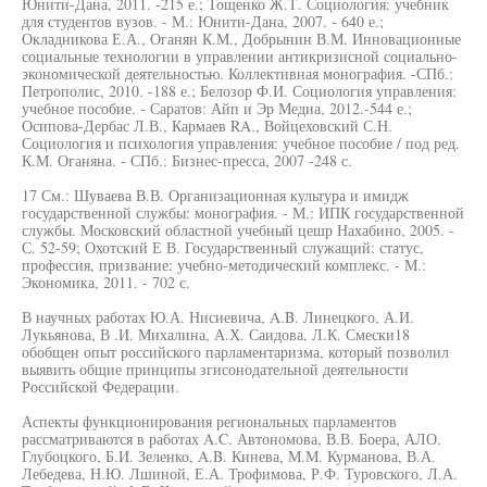
Юнити-Дана, 2011. -215 е.; Тощенко Ж.Т. Социология: учебник
для студентов вузов. - М.: Юнити-Дана, 2007. - 640 е.;
Окладникова Е.А., Оганян К.М., Добрынин В.М. Инновационные
социальные технологии в управлении антикризисной социально-
экономической деятельностью. Коллективная монография. -СПб.:
Петрополис, 2010. -188 е.; Белозор Ф.И. Социология управления:
учебное пособие. - Саратов: Айп и Эр Медиа, 2012.-544 е.;
Осипова-Дербас Л.В., Кармаев RA., Войцеховский С.Н.
Социология и психология управления: учебное пособие / под ред.
К.М. Оганяна. - СПб.: Бизнес-пресса, 2007 -248 с.
17 См.: Шуваева В.В. Организационная культура и имидж
государственной службы: монография. - М.: ИПК государственной
службы. Московский областной учебный цешр Нахабино, 2005. -
С. 52-59; Охотский Е В. Государственный служащий: статус,
профессия, призвание: учебно-методический комплекс. - М.:
Экономика, 2011. - 702 с.
В научных работах Ю.А. Нисиевича, A.B. Линецкого, А.И.
Лукьянова, В .И. Михалина, А.Х. Саидова, Л.К. Смески18
обобщен опыт российского парламентаризма, который позволил
выявить общие принципы згисонодательной деятельности
Российской Федерации.
Аспекты функционирования региональных парламентов
рассматриваются в работах A.C. Автономова, В.В. Боера, АЛО.
Глубоцкого, Б.И. Зеленко, A.B. Кинева, М.М. Курманова, В.А.
Лебедева, Н.Ю. Лшиной, Е.А. Трофимова, Р.Ф. Туровского, Л.А.