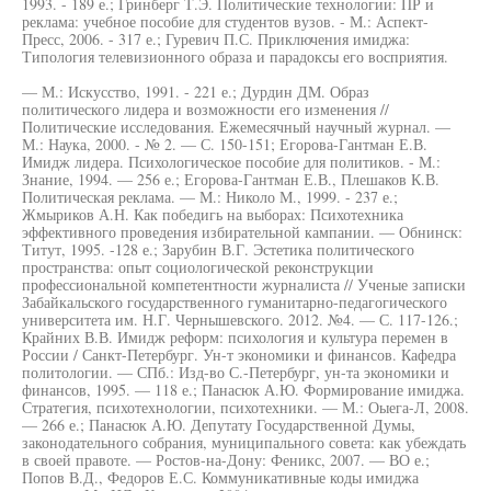
1993. - 189 е.; Гринберг Т.Э. Политические технологии: ПР и
реклама: учебное пособие для студентов вузов. - М.: Аспект-
Пресс, 2006. - 317 е.; Гуревич П.С. Приключения имиджа:
Типология телевизионного образа и парадоксы его восприятия.
— М.: Искусство, 1991. - 221 е.; Дурдин ДМ. Образ
политического лидера и возможности его изменения //
Политические исследования. Ежемесячный научный журнал. —
М.: Наука, 2000. - № 2. — С. 150-151; Егорова-Гантман Е.В.
Имидж лидера. Психологическое пособие для политиков. - М.:
Знание, 1994. — 256 е.; Егорова-Гантман Е.В., Плешаков К.В.
Политическая реклама. — М.: Николо М., 1999. - 237 е.;
Жмыриков А.Н. Как победигь на выборах: Психотехника
эффективного проведения избирательной кампании. — Обнинск:
Титут, 1995. -128 е.; Зарубин В.Г. Эстетика политического
пространства: опыт социологической реконструкции
профессиональной компетентности журналиста // Ученые записки
Забайкальского государственного гуманитарно-педагогического
университета им. Н.Г. Чернышевского. 2012. №4. — С. 117-126.;
Крайних В.В. Имидж реформ: психология и культура перемен в
России / Санкт-Петербург. Ун-т экономики и финансов. Кафедра
политологии. — СПб.: Изд-во С.-Петербург, ун-та экономики и
финансов, 1995. — 118 е.; Панасюк А.Ю. Формирование имиджа.
Стратегия, психотехнологии, психотехники. — М.: Оыега-Л, 2008.
— 266 е.; Панасюк А.Ю. Депутату Государственной Думы,
законодательного собрания, муниципального совета: как убеждать
в своей правоте. — Ростов-на-Дону: Феникс, 2007. — ВО е.;
Попов В.Д., Федоров Е.С. Коммуникативные коды имиджа