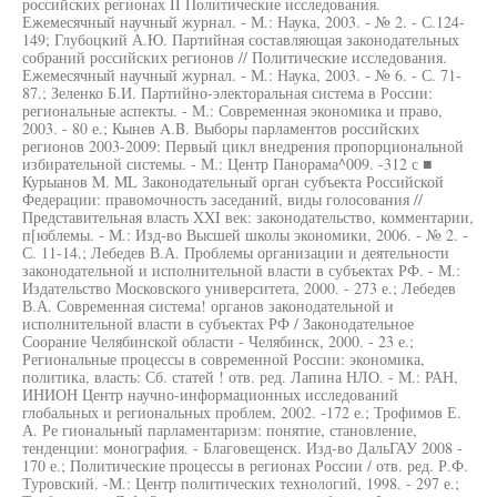
российских регионах II Политические исследования.
Ежемесячный научный журнал. - М.: Наука, 2003. - № 2. - С.124-
149; Глубоцкий А.Ю. Партийная составляющая законодательных
собраний российских регионов // Политические исследования.
Ежемесячный научный журнал. - М.: Наука, 2003. - № 6. - С. 71-
87.; Зеленко Б.И. Партийно-электоральная система в России:
региональные аспекты. - М.: Современная экономика и право,
2003. - 80 е.; Кынев A.B. Выборы парламентов российских
регионов 2003-2009: Первый цикл внедрения пропорциональной
избирательной системы. - М.: Центр Панорама^009. -312 с ■
Курыанов M. ML Законодательный орган субъекта Российской
Федерации: правомочность заседаний, виды голосования //
Представительная власть XXI век: законодательство, комментарии,
п[юблемы. - М.: Изд-во Высшей школы экономики, 2006. - № 2. -
С. 11-14.; Лебедев В.А. Проблемы организации и деятельности
законодательной и исполнительной власти в субъектах РФ. - М.:
Издательство Московского университета, 2000. - 273 е.; Лебедев
В.А. Современная система! органов законодательной и
исполнительной власти в субъектах РФ / Законодательное
Соорание Челябинской области - Челябинск, 2000. - 23 е.;
Региональные процессы в современной России: экономика,
политика, власть: Сб. статей ! отв. ред. Лапина НЛО. - М.: РАН,
ИНИОН Центр научно-информационных исследований
глобальных и региональных проблем, 2002. -172 е.; Трофимов Е.
А. Ре гиональный парламентаризм: понятие, становление,
тенденции: монография. - Благовещенск. Изд-во ДальГАУ 2008 -
170 е.; Политические процессы в регионах России / отв. ред. Р.Ф.
Туровский. -М.: Центр политических технологий, 1998. - 297 е.;