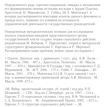
Определенного рода «протоисследования» имиджа и механизмов
его формирования своими истоками восходят к трудам Платона,
Аристотеля, Н. Макиавелли, Т. Гоббса, Ш.Л. Монтескье1, в
которых рассматриваются некоторые аспекты данного феномена и,
прежде всего, значение его влияния на успешность
управленческой деятельности государственных руководителей.
Определенные методологические позиции для исследования
анализа управления имиджем представительного органа
государственной власти создают теория социального действия,
разработанная М. Вебером, Т. Парсонсом2, теория и методология
структурного функционализма Т. Парсонса и Р. Мертона5.
Рассматриваемую нами проблему можно также исследовать с
1 Платон. Диалоги: пер. с древнегреч. / сост., ред. А.Ф. Лосев. -
М.: Мысль, 1986. - 607 е.; Аристотель. Политика. - М.: Мысль,
1997. — 459 е.; Макиавелли Н Государь / пер. с итальянского Г.Д.
Муравьевой. - М.: ACT, 2006. - 175 е.; Гоббс Т. Левиафан. - М.:
Мысль, 2001. - 478 е.; Монтескье LLLJI. О духе законов / сост.,
пер. и комментирование примечаний автора A.B. Матешук. -М.:
Мысль, 1999.-672 с.
1М. Вебер, прочитанный сегодня: сб. статей / под ред. Р.П.
Шлаковой. — СПб.: Изд-во С.Петербург. ун-та, 1997. - 214 е.;
Парсонс Т. О социальных системах / под ред. В.Ф. Чесноковой и
С.А. Белановского. - М.: Академический Проект, 2002. —832 е.;
Парсонс Т. О структуре социального действия. — М.: