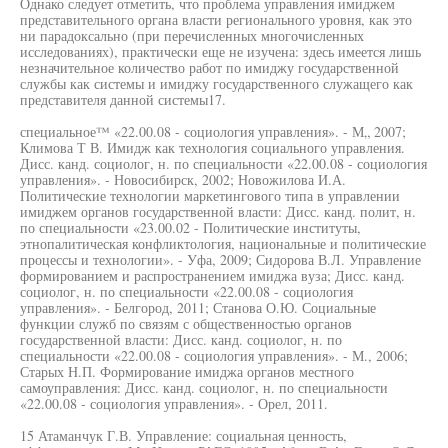
Однако следует отметить, что проблема управления имиджем
представительного органа власти регионального уровня, как это
ни парадоксально (при перечисленных многочисленных
исследованиях), практически еще не изучена: здесь имеется лишь
незначительное количество работ по имиджу государственной
службы как системы и имиджу государственного служащего как
представителя данной системы17.
специальное™ «22.00.08 - социология управления». - М„ 2007;
Климова Т В. Имидж как технология социального управления.
Дисс. канд. социолог, н. по специальности «22.00.08 - социология
управления». - Новосибирск, 2002; Новожилова И.А.
Политические технологии маркетингового типа в управлении
имиджем органов государственной власти: Дисс. канд. полит, н.
по специальности «23.00.02 - Политические институты,
этнопалитическая конфликтология, национальные и политические
процессы и технологии». - Уфа, 2009; Сидорова В.Л. Управление
формированием и распространением имиджа вуза; Дисс. канд.
социолог, н. по специальности «22.00.08 - социология
управления». - Белгород, 2011; Станова О.Ю. Социальные
функции служб по связям с общественностью органов
государственной власти: Дисс. канд. социолог, н. по
специальности «22.00.08 - социология управления». - М., 2006;
Старых Н.П. Формирование имиджа органов местного
самоуправления: Дисс. канд. социолог, н. по специальности
«22.00.08 - социология управления». - Орел, 2011.
15 Атаманчук Г.В. Управление: социальная ценность,