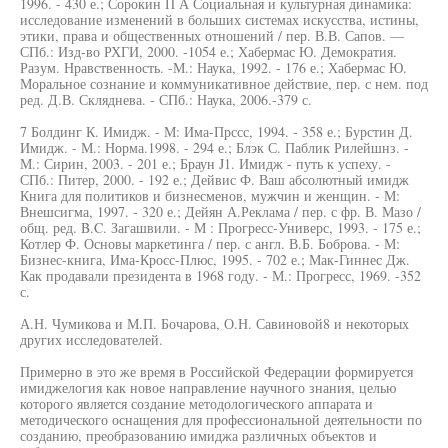
1996. - 430 е.; Сорокин П А Социальная и культурная динамика:
исследование изменений в больших системах искусства, истины,
этики, права и общественных отношений / пер. В.В. Сапов. —
СПб.: Изд-во РХГИ, 2000. -1054 е.; Хабермас Ю. Демократия.
Разум. Нравственность. -М.: Наука, 1992. - 176 е.; Хабермас Ю.
Моральное сознание и коммуникативное действие, пер. с нем. под
ред. Д.В. Скляднева. - СПб.: Наука, 2006.-379 с.
7 Болдинг К. Имидж. - М: Има-Прссс, 1994. - 358 е.; Бурстин Д.
Имидж. - М.: Норма.1998. - 294 е.; Блэк С. Паблик Рилейшнз. -
М.: Сирин, 2003. - 201 е.; Браун J1. Имидж - путь к успеху. -
СПб.: Питер, 2000. - 192 е.; Дейвис Ф. Ваш абсолютный имидж
Книга для политиков и бизнесменов, мужчин и женщин. - М:
Внешсигма, 1997. - 320 е.; Дейян А.Реклама / пер. с фр. В. Мазо /
общ. ред. B.C. Загашвили. - М : Прогресс-Универс, 1993. - 175 е.;
Котлер Ф. Основы маркетинга / пер. с англ. В.Б. Боброва. - М:
Бизнес-книга, Има-Кросс-Плюс, 1995. - 702 е.; Мак-Гиннес Дж.
Как продавали президента в 1968 году. - М.: Прогресс, 1969. -352
с.
А.Н. Чумикова и М.П. Бочарова, О.Н. Савиновой8 и некоторых
других исследователей.
Примерно в это же время в Российской Федерации формируется
имиджелогия как новое направление научного знания, целью
которого является создание методологического аппарата и
методического оснащения для профессиональной деятельности по
созданию, преобразованию имиджа различных объектов и