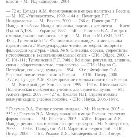
власти. - М.: ИД «Камерон», 2004.
— 72 е.; Цуладзе А.М. Формирование имиджа политика в России.
— М.: КД «Университет», 1999. -144 е.; Почепцов Г Г.
Иииджелогия. — М.: Ваклср, 2000. — 768 е.; Почепцов Г.Г.
Имидж и выборы. Имидж политика, партии, президента. — Киев:
Изд-во АДЕФ — Украина, 1997. - 140 е.; Ремизов В.А. Имидж и
имиджирование личности: лекция, - М.: Изд-во МГУКИ, 2007. -
48 е.; Тульчинский Г.Л Феноменология имиджа и метафизика
идентичности // Международные чтения по теории, истории и
философии культуры. - Вып. № 8: Символы, образы, стереотипы:
исторический и экзистенциональиый опыт. - СПб.: Эйдос, 2000. -
С. 101-111; Тульчинский Г.Л. Public Relations: репутация, влияние,
связи с общественностью, спонсорство. — СПб.: Изд-во С.-
Петербург, гос. акад. культуры, 1994. - 80 е.; Феофанов О.А.
Реклама: новые технологии в России. — СПб.: Питер, 2000. —
.377 е.; Цуладее-А.М. Формирование имиджа политика в России.
— М.: Книжный дом Университет, 1999. - 144 е.; Шестопал Е.Б.
Политическая психология: учебник для студентов вузов. — М.:
Аспект пресс, 2007. — 427 е.; Яковлев И.П. Стратегические
коммуникации: учебное пособие. - СПб.: Наука, 2006.-184 с.
" Галумов Э.А. Имидж против имиджа. - M.: Известия, 2005. -
552 е.; Галумов Э.А. Международный имидж России: стратегия
формирования. — М.: Известия, 2003. - 450 е.; Кирюнин А.Е.
Имидж региона как интериоризация культуры. - М.: Университет,
2000. — 144 е.; Панкрухин А.П. Маркетинг территорий. -СПб.:
Питер, 2006. - 416 с. Рожков И.Я., Кисмерешкин В.Г. Имидж