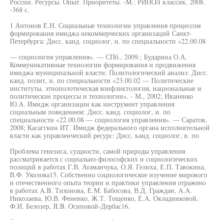
России. Ресурсы. Опыт. Приоритеты. -М.: РИПОЛ классик, 2008.
-368 с.
1 Антонов Е.Н. Социальные технологии управления процессом
формирования имиджа некоммерческих организаций Санкт-
Петербурга: Дисс. канд. социолог, н. по специальности «22.00.08
— социология управления». — СПб., 2009.; Бударина О.А.
Коммуникативные технологии формирования и продвижения
имиджа муниципальной власти: Политологический анализ: Дисс.
канд. полит, н. по специальности «23.00.02 — Политические
институты, этнополотическая конфликтология, национальные и
политические процессы и технологии». - М., 2002; Иваненко
Ю.А. Имидж организации как инструмент управления
социальным поведением: Дисс. канд. социолог, и. по
специальности «22.00.08 — социология управления». — Саратов,
2008; Касаггкин ИТ. Имидж федерального органа исполнительной
власти как управленческий ресурс: Дисс. канд. социолог, в. по
Проблема генезиса, сущности, самой природы управления
рассматривается с социально-философских и социологических
позиций в работах Г.В. Атаманчука, О.Я. Гелиха, Е.П. Тавокина,
В.Ф. Уколова15. Собственно социологическое изучение мирового
и отечественного опыта теории и практики управления отражено
в работах A.B. Тихонова, Е.М. Бабосова, В.Д. Граждан, A.A.
Николаева, Ю.В. Фененко, Ж.Т. Тощенко, Е.А. Окладниковой,
Ф.И. Белозер, JI.B. Осиповой-Дербас16.