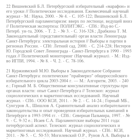
22 Вишневский Б.Л. Петербургский избирательный «марафон» и
его уроки // Политические исследования. Ежемесячный научный
журнал - М.: Наука, 2000. - № 4. - С. 105-122; Вишневский Б.Л.
Петербургский парламентаризм: вверх по лестнице, ведущей вниз
// Политическая экспертиза: ПОЛИТЭКС. - СПб.: Изд-во С.-
Петерб. ун-та, 2006. - Т. 2. - № 3. - С. 316-328.; Драбкина Т. М.
Законодательный (представительный) орган власти Ленинграда
Санкт-Петербурга: электоральная история // Выборы и партии в
регионах России. - СПб: Летний сад, 2000. - С. 214-228; Нестеров
Ю. Городской Совет Ленинграда - Санкт-Петербурга в 1990 - 1993
годах // Политический мониторинг (Научный журнал). - М.: Изд-
во ИГПИ, 1994. - № 8. - Ч. 2. - С. 78-106.
21 Куржиямский М.Ю. Выборы в Законодательное Собрание
Санкт-Петербурга: политические "праймериз" общероссийского
избирательного цикла 2003-2004 г. — М.: Алгоритм, 2003. - 240
е.; Горный М. Б. Общественные консультативные структуры при
органах власти: опыт Санкт-Петербурга // Телескоп: журнал
социологических и маркетинговых исследований. Научный
журнал. - СПб.: ООО КСИ, 2011. - № 2. - С. 14-24.; Горный МБ.,
Сунгуров А., Шишлов А. Сравнительный анализ избирательного
законодательства и опыт проведения избирательных кампаний в
Петербурге в 1993-1994 гг. - СПб.: Северная Пальмира, 1997. - №
9. - С. 9-32 е.; Исаев С.А. Парламентские выборы 2011 года:
петербургский аспект. Телескоп: журнал социологических и
маркетинговых исследований. Научный журнал. - СПб.: КСИ,
2011. - № 5. - С. 50-53; Могилевский О.Р., Рунов А.А. Выборы в