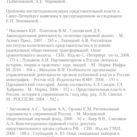
Тхабисимовой, А.Е. Чириковой .
Проблемы институционализации представительной власти в
Санет-Петербурге выявлены в диссертационном исследовании
E.H. Зиновкиной .
" Нисиевич ЮЛ.. Платонов В.М., Слизовский Д.Е.
Законодательная деятельность: политико-правовой анализ. - М.:
Аспект Пресс, 2007. - 285 е.; Липецкий A.B. Российские
институты политического представительства в условиях
радикальных общественных трансформаций. Опыт
сравнительного анализа. - СПб.: Изд-во С.-Петербург, ун-та, 2008.
- 375 е.; Лукьянов А.И. Парламентаризм в России (вопросы
истории, теории и практики): курс лекций. - М.: Норма: Инфра-
М, 2010. - 304 е.; Михалин В.И. Особенности организации
управленческой деятельности органов публичной власти в России:
монография. - Ростов н/Д: Издательство ЮФУ, 2008. - 151 е..
Парламентский глоссарий. Автор-составитель А.Х Саидов, ГЛ.
Хабриева - М.: Норма, 2008. - 352 е.; Представительная власть в
России: история и современность / под общ. ред. Л.К. Смески. -
М.: РОССПЭН, 2004. - 592 с.
" Авгономов A.C., Захаров A.A., Орлова Е.М. Региональные
парламенты в современной России. - М: Московский
общественный научный фонд, 2000. - 92 е.; Боер В В., Смоляков
A.A. Конституционно-правовой статус депутата
представительного органа субъекта РФ. - СПб.: Изд-во ГУАП,
2009. - 188 е.; Глубоцкий А. Ю. Опыт смешанных выборов в