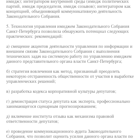
имидж); интегратором внутренней среды (имидж политических
партий, имидж председателя, имидж созывов); интегратором как
концепцией, объединяющей коммуникативную деятельность
Законодательного Собрания.
5. Технология управления имиджем Законодательного Собрания
Санкт-Петербурга позволила обнаружить потенциал следующих
практических: рекомендаций:
а) смещение акцентов деятельности управления по информации и
внешним связям Законодательного Собрания с выполнения
технических задач на системную работу по управлению имиджем
данного представительного органа власти Санкт-Петербурга;
б) стратегия вовлечения как метод, призванный преодолеть
некоторую отстраненность общественности от участия в выработке
управленческих решений;
в) разработка кодекса корпоративной культуры депутатов;
г) демонстрация статуса депутата как эксперта, профессионально
занимающегося сценарным прогнозированием;
д) включение института отзыва как механизма правовой
ответственности депутатов;
е) проведение коммуникационного аудита Законодательного
Собрания, что позволит оценить усилия данного органа власти по