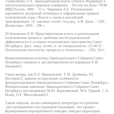
Тхабисимова Л.А. Законодательная власть субъекта Федерации в
институционально-правовом измерении. - Ростов-на-Дону: РЮИ
МВД России, 2004. - 32 е.; Чирикова А.Е. Региональные
парламенты: ресурсный потенциал и неформальные правила
политической игры / Власть и элиты в российской
трансформации: сб. научных статей / под ред. A.B. Дуки. - СПб.:
Интерсоцис, 2005. - 296 с.
20 Зиновкина E.H. Представительная власть в региональном
политическом процессе, щюблема институциональной
эффективности в условиях политического пространства Санкт-
Пггербурга: Дисс. канд. полит, н. по специальности «23.00.02 -
Политические институты, процессы и технологии». - СПб, 2011.
Коммуникативная политика Законодательного Собрания Санкт-
Петербурга отражена в диссертационном исследовании Е.В.
Пановой21.
Такие авторы, как Б.Л. Вишневский, Т.М. Драбкина, Ю.
Нестеров22, вывили исторические особенности
функционирования Законодательного Собрания Санкт-Петербурга.
Избирательные кампании Законодательного Собрания Санкт-
Петербурга рассматривают М.Ю. Куржиямский, М.Б. Горный, С.А.
Исаев, О.Р. Могилевский23.
Таким образом, анализ имеющейся литературы по проблеме
-диссертационного исследования показывает, что процесс
формирования корпоративного имиджа, имиджа территории,