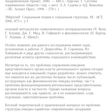
Академический Проект, 2000. — 880 е.; Парсонс Т. Система
современных обществ / пер. с англ. Л.А. Седова и АД. Ковалева.
—М.: Аспект Пресс, 1998. - 270 с. (
3МертонР. Социальная теория и социальная структура.-М.: ACT,
2006.-873 с. у I
позиций методологии символического интеракционизма (Ч. Кули,
Г. Блумер, Дж. Г. Мид, И. Гофман4) и феноменологии (П. Бергер,
Т. Лукман, А. Шюц5).
Особое значение для данного исследования имеют идеи,
изложенные и работах Э. Дюркгейма, П. Сорокина, Ю.
Хабермаса6 и ряда других социологов, рассматривающих
различные аспекты проблемы социального взаимодействия.
Несмотря на то, что проблемы управления имиджем
представительного органа власти регионального уровня сегодня
еще находятся в начальной стадии разработки, можно отметить,
что имеются все же достаточно большое число публикаций,
исследующих как феноменологию имиджа вообще, так • и
проблемы функционирования региональных представительных
органов власти в частности. Однако названные вопросы
рассматриваются, как правило, не в их взаимосвязи, а как
отдельные, самостоятельные проблемы.
Богатый теоретический и практический материал по проблеме
структуры имиджа наработан современными западными