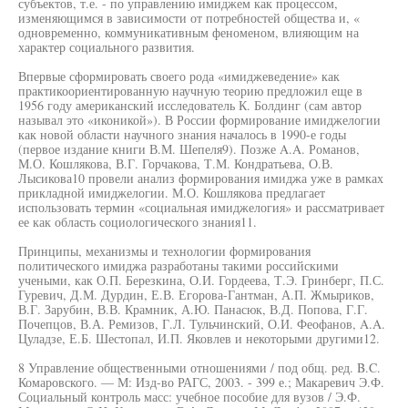
субъектов, т.е. - по управлению имиджем как процессом,
изменяющимся в зависимости от потребностей общества и, «
одновременно, коммуникативным феноменом, влияющим на
характер социального развития.
Впервые сформировать своего рода «имиджеведение» как
практикоориентированную научную теорию предложил еще в
1956 году американский исследователь К. Болдинг (сам автор
называл это «иконикой»). В России формирование имиджелогии
как новой области научного знания началось в 1990-е годы
(первое издание книги В.М. Шепеля9). Позже A.A. Романов,
М.О. Кошлякова, В.Г. Горчакова, Т.М. Кондратьева, О.В.
Лысикова10 провели анализ формирования имиджа уже в рамках
прикладной имиджелогии. М.О. Кошлякова предлагает
использовать термин «социальная имиджелогия» и рассматривает
ее как область социологического знания11.
Принципы, механизмы и технологии формирования
политического имиджа разработаны такими российскими
учеными, как О.П. Березкина, О.И. Гордеева, Т.Э. Гринберг, П.С.
Гуревич, Д.М. Дурдин, Е.В. Егорова-Гантман, А.П. Жмыриков,
В.Г. Зарубин, В.В. Крамник, А.Ю. Панасюк, В.Д. Попова, Г.Г.
Почепцов, В.А. Ремизов, Г.Л. Тульчинский, О.И. Феофанов, A.A.
Цуладзе, Е.Б. Шестопал, И.П. Яковлев и некоторыми другими12.
8 Управление общественными отношениями / под общ. ред. B.C.
Комаровского. — М: Изд-во РАГС, 2003. - 399 е.; Макаревич Э.Ф.
Социальный контроль масс: учебное пособие для вузов / Э.Ф.