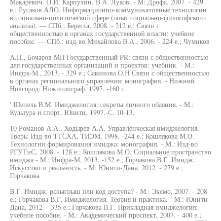
Макаревич. О.И. Карпухин, В.А. Луков. - М: Дрофа, 2007. - 429
е.; Русаков АЛО. Информационно-коммуникативные технологии
в социально-политической сфере (опыт социально-философского
анализа). — СПб.: Береста, 2008. - 212 е.; Связи с
общественностью в органах государственной власти: учебное
пособие. — СПб.: изд-во Михайлова В.А., 2006. - 224 е.; Чумиков
A.Н., Бочаров МП Государственный PR: связи с общественностью
для государственных организаций и проектов: учебник. - М.:
Инфра-М., 2013. - 329 е.; Савинова О.Н Связи с общественностью
в органах регионального управления: монография. - Нижний
Новгород: Нижполиграф, 1997. -160 с.
' Шепель В.М. Имиджелогия: секреты личного обаяния. - М.:
Культура и спорт, Юнити, 1997.-С. 10-13.
10 Романов А.А., Ходырев А.А. Управленческая имиджелогия. -
Тверь: Изд-во ТТСХА, ТИЭМ, 1998. -244 е.; Кошлякова М.О.
Технологии формирования имиджа: монография. - М.: Изд-во
РГУТиС, 2008. - 128 е.; Кошлякова М.О. Социальное пространство
имиджа - М.: Инфра-М, 2013. -152 е.; Горчакова В.Г. Имидж.
Искусство и реальность. - М: Юнити-Дана, 2012. - 279 е.;
Горчакова
B.Г. Имидж: розыгрыш или код доступа? - М.: Эксмо, 2007. - 208
е.; Горчакова В.Г. Имиджелогия. Теория и практика. - М.: Юнити-
Дана, 2012. - 335 е.; Горчакова В.Г. Прикладная имиджелогия:
учебное пособие. - М.: Академический проспект, 2007. - 400 е.;