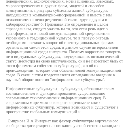
поведенческих, аксиологических, мотивационных, языковых,
мировоззренческих и других форм, моделей и способов
коммуникации, присущих субъектам данной субкультуры,
находящихся в компьютерно-опосредованной и вместе с тем
психологически непосредственной связи, друг с другом в
киберпространстве"6. Признавая это определение в целом
справедливым, следует указать на то, что если речь идет о
трансформации в новой коммуникационной среде явления
укоренного в традиционной культуре, то в первую очередь
необходимо поставить вопрос об институциональных формах
организации самой этой среды, в данном случае интерактивной
информационной среды интернета. Поэтому корректнее говорить
не о виртуальных субкультурах, подчеркивая их онтологический
статус (несмотря на свою виртуальность, они не перестают быть от
этого феноменом собственно субкультуры), а о об их
происхождении, которым они обязаны новой коммуникационной
среде. В связи с этим представляется оправданным введение в
научный оборот понятия "информогенные субкультуры".
Информогенные субкультуры - субкультуры, обязанные своим
возникновением и функционированием существованию
современных технологических информационных сред. В
современном мире можно говорить о феномене таких
информогенных субкультур, которые возникают и существуют в
пространстве глобальных коммуникаций и
' Смирнова И А Интернет как фактор субкультуры виртуального
сообщества диссертация на соискание ученой степени кандидата