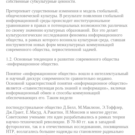
собственные субкультурные ценности.
Претерпевает существенные изменения и модель глобальной,
общечеловеческой культуры. В результате появления глобальной
информационной среды происходит институциональное
уравнивание в правах и потенциальных возможностях различных
по своему значению культурных образований. Все это делает
культурологические исследования феномена информационного
общества, в рамках которого возникла культурная среда, ставшая
инструментом новых форм межкультурных коммуникаций
современного общества, первостепенной задачей.
1.2. Основные тенденции в развитии современного общества
-информационное общество.
Понятие «информационное общество» вошло в интеллектуальный
и научный дискурс современности сравнительно недавно.
Основной характеристикой понятия «информационное общество»
является «главенствующая роль знаний и информации», включая
информационный обмен и способы коммуникаций
обеспечивающих его. Таким видели
постиндустриальное общество Д.Белл, М.Маклюэн, Э.Тоффлер,
Дж.Грант, Е.Масуд, А.Ракитин, Н.Моисеев и многие другие.
Советскими учеными эти идеи разрабатывались в рамках теории
научно-технической революции. В 70-80 гг. как в западной
футорологии, так и в отечественных исследованиях, посвященных
НТР, возлагались большие надежды на становление радикально