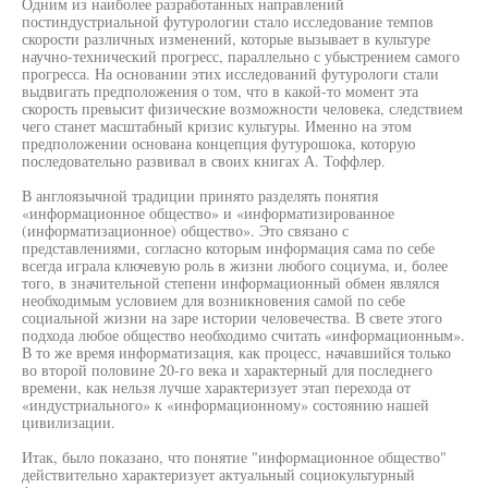
Одним из наиболее разработанных направлений
постиндустриальной футурологии стало исследование темпов
скорости различных изменений, которые вызывает в культуре
научно-технический прогресс, параллельно с убыстрением самого
прогресса. На основании этих исследований футурологи стали
выдвигать предположения о том, что в какой-то момент эта
скорость превысит физические возможности человека, следствием
чего станет масштабный кризис культуры. Именно на этом
предположении основана концепция футурошока, которую
последовательно развивал в своих книгах А. Тоффлер.
В англоязычной традиции принято разделять понятия
«информационное общество» и «информатизированное
(информатизационное) общество». Это связано с
представлениями, согласно которым информация сама по себе
всегда играла ключевую роль в жизни любого социума, и, более
того, в значительной степени информационный обмен являлся
необходимым условием для возникновения самой по себе
социальной жизни на заре истории человечества. В свете этого
подхода любое общество необходимо считать «информационным».
В то же время информатизация, как процесс, начавшийся только
во второй половине 20-го века и характерный для последнего
времени, как нельзя лучше характеризует этап перехода от
«индустриального» к «информационному» состоянию нашей
цивилизации.
Итак, было показано, что понятие "информационное общество"
действительно характеризует актуальный социокультурный