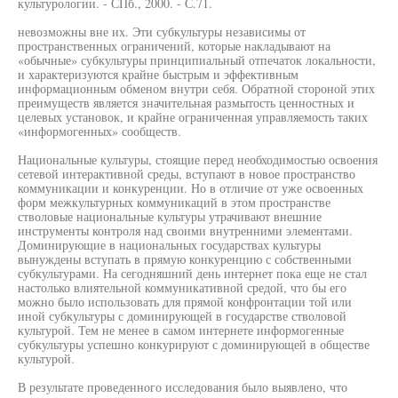
культурологии. - СПб., 2000. - С.71.
невозможны вне их. Эти субкультуры независимы от
пространственных ограничений, которые накладывают на
«обычные» субкультуры принципиальный отпечаток локальности,
и характеризуются крайне быстрым и эффективным
информационным обменом внутри себя. Обратной стороной этих
преимуществ является значительная размытость ценностных и
целевых установок, и крайне ограниченная управляемость таких
«информогенных» сообществ.
Национальные культуры, стоящие перед необходимостью освоения
сетевой интерактивной среды, вступают в новое пространство
коммуникации и конкуренции. Но в отличие от уже освоенных
форм межкультурных коммуникаций в этом пространстве
стволовые национальные культуры утрачивают внешние
инструменты контроля над своими внутренними элементами.
Доминирующие в национальных государствах культуры
вынуждены вступать в прямую конкуренцию с собственными
субкультурами. На сегодняшний день интернет пока еще не стал
настолько влиятельной коммуникативной средой, что бы его
можно было использовать для прямой конфронтации той или
иной субкультуры с доминирующей в государстве стволовой
культурой. Тем не менее в самом интернете информогенные
субкультуры успешно конкурируют с доминирующей в обществе
культурой.
В результате проведенного исследования было выявлено, что