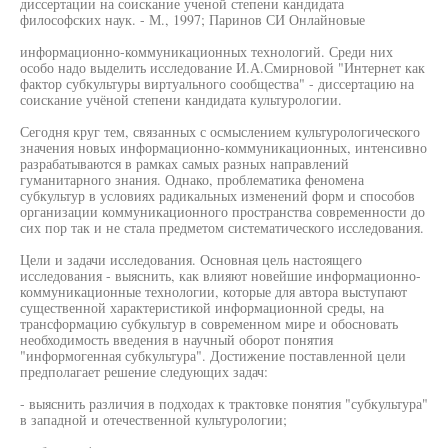
диссертации на соискание ученой степени кандидата
философских наук. - М., 1997; Паринов СИ Онлайновые
информационно-коммуникационных технологий. Среди них
особо надо выделить исследование И.А.Смирновой "Интернет как
фактор субкультуры виртуального сообщества" - диссертацию на
соискание учёной степени кандидата культурологии.
Сегодня круг тем, связанных с осмыслением культурологического
значения новых информационно-коммуникационных, интенсивно
разрабатываются в рамках самых разных направлений
гуманитарного знания. Однако, проблематика феномена
субкультур в условиях радикальных изменений форм и способов
организации коммуникационного пространства современности до
сих пор так и не стала предметом систематического исследования.
Цели и задачи исследования. Основная цель настоящего
исследования - выяснить, как влияют новейшие информационно-
коммуникационные технологии, которые для автора выступают
существенной характеристикой информационной среды, на
трансформацию субкультур в современном мире и обосновать
необходимость введения в научный оборот понятия
"информогенная субкультура". Достижение поставленной цели
предполагает решение следующих задач:
- выяснить различия в подходах к трактовке понятия "субкультура"
в западной и отечественной культурологии;