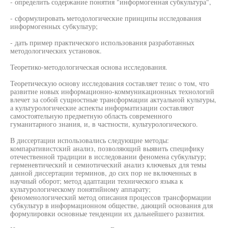
- определить содержание понятия "информогенная субкультура",
- сформулировать методологические принципы исследования
информогенных субкультур;
- дать пример практического использования разработанных
методологических установок.
Теоретико-методологическая основа исследования.
Теоретическую основу исследования составляет тезис о том, что
развитие новых информационно-коммуникационных технологий
влечет за собой сущностные трансформации актуальной культуры,
а культурологические аспекты информатизации составляют
самостоятельную предметную область современного
гуманитарного знания, и, в частности, культурологического.
В диссертации использовались следующие методы:
компаративистский анализ, позволяющий выявить специфику
отечественной традиции в исследовании феномена субкультур;
герменевтический и семиотический анализ ключевых для темы
данной диссертации терминов, до сих пор не включенных в
научный оборот; метод адаптации технического языка к
культурологическому понятийному аппарату;
феноменологический метод описания процессов трансформации
субкультур в информационном обществе, дающий основания для
формулировки основные тенденции их дальнейшего развития.