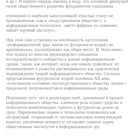
и др.). В первую очередь имелось в виду, что основной движущей
силой общественного развития, фундаментом социальных
отношений и наиболее капиталоёмкой отраслью станут не
промышленные (как в «индустриальном обществе»), а
информационные технологии, «место фабрики по значению
займёт научный институт».
При этом сама установка на неизбежность наступления
«информационной эры» никем из футурологов всерьёз не
критиковалась, рассматриваясь как общее место. И, безусловно,
этот подход во многом предопределил отношение
исследовательского сообщества к новым информационным
средам, таким, как интернет, когда они начали появляться: их
возникновение и развитие рассматривалось как практическое
подтверждение теорий информационного общества. Согласно
представлениям футурологов второй половины XX века
-естественное состояние постиндустриального общества связано с
предельной погруженностью в информационные среды.
Понимание того, что в реализации идей, заложенных в проекте
информационного общества, ключевую роль играют средства и
технологии коммуникации, пришло к футурологам далеко не
сразу. Первоначально знания и технологии понимались как
абстрактный, оторванный от системы массовых коммуникаций
капитал, увеличение которого и составляет главную задачу
общественных институтов в информационную эру.