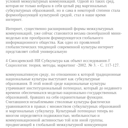
условий межкультурных коммуникаций. Одной из таких сред,
которая не только вобрала в себя целый ряд маргинальных
субкультурных образований, но и сама в некоторой степени стала
формообразующей культурной средой, стал в наше время
интернет.
Интернет, существенно расширивший формы межкультурных
коммуникаций, уже сейчас становится весьма своеобразной мини-
моделью или прообразом формирующегося глобального
информационного общества. Как одно из проявлений
глобалистических тенденций современной культуры интернет
представляет собой универсальную
4 Смосаревский НИ Субкультура как объект исследования //
Социология: теория, методы, маркетинг -2002. № 3. - С. 117-127.
коммуникативную среду, по отношению к которой традиционные
национальные культуры выступают как субкультурные
образования. В этой новой среде национальные культуры
утрачивают институциональный потенциал, который до недавнего
времени обеспечивался моделью национально-государственных
образований, бравших на себя охранительные функции.
Считавшиеся незыблемыми стволовые культуры фактически
уравниваются в правах с множеством субкультурных образований
и маргинальных субкультур. Культурный потенциал теперь во
многом определяется подвижностью, мобильностью и
коммуникационной активностью той или иной группы,
продвигающей в глобальной межкультурной конкуренции