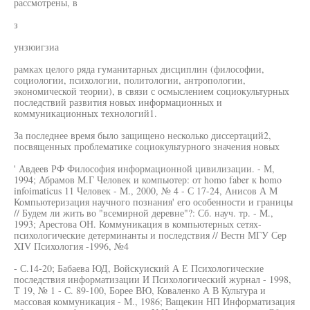
рассмотрены, в
з
унзюигзиа
рамках целого ряда гуманитарных дисциплин (философии,
социологии, психологии, политологии, антропологии,
экономической теории), в связи с осмыслением социокультурных
последствий развития новых информационных и
коммуникационных технологий1.
За последнее время было защищено несколько диссертаций2,
посвященных проблематике социокультурного значения новых
' Авдеев РФ Философия информационной цивилизации. - М,
1994; Абрамов М.Г Человек и компьютер: от homo faber к homo
infoimaticus 11 Человек - M., 2000, № 4 - С 17-24, Анисов А М
Компьютеризация научного познания' его особенности и границы
// Будем ли жить во "всемирной деревне"?: Сб. науч. тр. - M.,
1993; Арестова ОН. Коммуникация в компьютерных сетях-
психологические детерминанты и последствия // Вестн МГУ Сер
XIV Психология -1996, №4
- С.14-20; Бабаева ЮД, Войскуиский А Е Психологические
последствия информатизации И Психологический журнал - 1998,
Т 19, № 1 - С. 89-100, Борее ВЮ, Коваленко А В Культура и
массовая коммуникация - М., 1986; Ващекин НП Информатизация