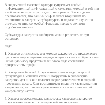
В современной массовой культуре существует особый
информационный миф, связанный с хакерами, который в той или
иной мере эксплуатирует индустрия и рынок. Здесь и далее
предполагается, что данный миф является вторичным по
отношению к хакерским субкультурам, и подлежит изучению
отдельно от них как особый феномен, наряду с другими
подобными мифами.
Субкультуры хакерских сообществ можно разделить на три
основных
вида:
1. Хакеров-энтузиастов, для которых хакерство это прежде всего
целостное мировоззрение, определяющее их стиль и образ жизни.
Основную массу представителей этого вида составляют
программисты-профи.
2. Хакеров-любителей. Представители этого вида хакерской
субкультуры в меньшей степени погружены в философию
хакерства, для них оно является скорее развлечением и формой
проведения досуга. Они воспринимает внешние характеристики
направления, не становясь реальными носителями ценностей
хакеров-энтузиастов.
3. Хакеры-профессионалы, для которых хакерское мастерство
представляет интерес с коммерческой точки зрения.