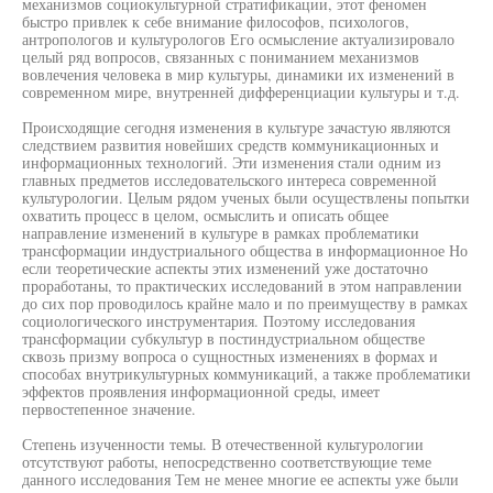
механизмов социокультурной стратификации, этот феномен
быстро привлек к себе внимание философов, психологов,
антропологов и культурологов Его осмысление актуализировало
целый ряд вопросов, связанных с пониманием механизмов
вовлечения человека в мир культуры, динамики их изменений в
современном мире, внутренней дифференциации культуры и т.д.
Происходящие сегодня изменения в культуре зачастую являются
следствием развития новейших средств коммуникационных и
информационных технологий. Эти изменения стали одним из
главных предметов исследовательского интереса современной
культурологии. Целым рядом ученых были осуществлены попытки
охватить процесс в целом, осмыслить и описать общее
направление изменений в культуре в рамках проблематики
трансформации индустриального общества в информационное Но
если теоретические аспекты этих изменений уже достаточно
проработаны, то практических исследований в этом направлении
до сих пор проводилось крайне мало и по преимуществу в рамках
социологического инструментария. Поэтому исследования
трансформации субкультур в постиндустриальном обществе
сквозь призму вопроса о сущностных изменениях в формах и
способах внутрикультурных коммуникаций, а также проблематики
эффектов проявления информационной среды, имеет
первостепенное значение.
Степень изученности темы. В отечественной культурологии
отсутствуют работы, непосредственно соответствующие теме
данного исследования Тем не менее многие ее аспекты уже были