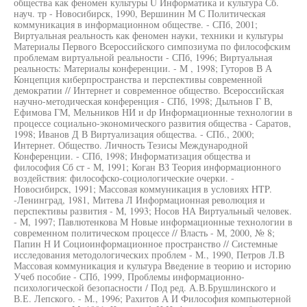
общества как феномен культуры U Информатика и культура Сб.
науч. тр - Новосибирск, 1990, Вершинин М С Политическая
коммуникация в информационном обществе. - СПб, 2001;
Виртуальная реальность как феномен науки, техники и культуры
Материалы Первого Всероссийского симпозиума по философским
проблемам виртуальной реальности - СПб, 1996; Виртуальная
реальность: Материалы конференции. - М , 1998; Гуторов В А
Концепция киберпространства и перспективы современной
демократии // Интернет и современное общество. Всероссийская
научно-методическая конференция - СПб, 1998; Дылънов Г В,
Ефимова ГМ, Мельников НИ и dp Информационные технологии в
процессе социально-экономического развития общества - Саратов,
1998; Иванов Д В Виртуализация общества. - СПб., 2000;
Интернет. Общество. Личность Тезисы Международной
Конференции. - СПб, 1998; Информатизация общества и
философия Сб ст - М, 1991; Коган ВЗ Теория информационного
воздействия: философско-социологические очерки. -
Новосибирск, 1991; Массовая коммуникация в условиях HTP.
-Ленинград, 1981, Митева Л Информационная революция и
перспективы развития - M, 1993; Носов НА Виртуальный человек.
- M, 1997; Павлютенкова М Новые информационные технологии в
современном политическом процессе // Власть - М, 2000, № 8;
Папин Н И Социоинформационное пространство // Системные
исследования методологических проблем - M., 1990, Петров Л.В
Массовая коммуникация и культура Введение в теорию и историю
Учеб пособие - СПб, 1999, Проблемы информационно-
психологической безопасности / Под ред. А.В.Брушлинского и
В.Е. Лепского. - М., 1996; Рахитов А И Философия компьютерной