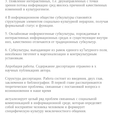
3. Появление интерактивных, т.е. двунаправленных с точки
зрения потока информации сред явилось причиной качественных
изменений в культурогенезе.
4 В информационном обществе субкультуры становятся
структурным элементом социально-культурной иерархии, получая
формальный статус и функции.
5. Онлайновые информогенные субкультуры, порождаемые в
интерактивных информационных средах и существующие внутри
них, качественно отличаются от традиционных субкультур.
6. Субкультуры, выпадающие из рамок единого ку7ьтурного поля,
неизбежно тяготеют к маргинализации и контркультурным
установкам.
Апробация работы. Содержание диссертации отражено в х
научных публикациях автора.
Структура диссертации. Работа состоит из введения, двух глав,
заключения и библиографии. В первой главе рассматриваются
теоретические проблемы, связанные с постановкой вопроса о
возникновении в наше время
актуализирует целый ряд проблем связанных с социальной
коммуникацией в информационной среде, которая определяет
собой восприятие человека человеком и формирует
специфическую культуру межличностного общения.