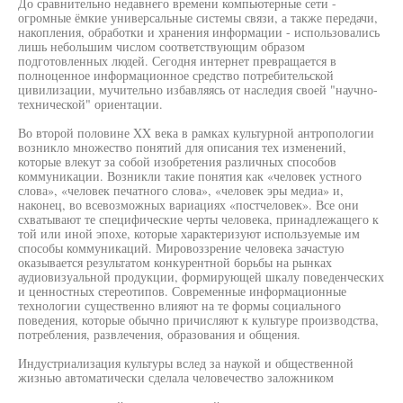
До сравнительно недавнего времени компьютерные сети -
огромные ёмкие универсальные системы связи, а также передачи,
накопления, обработки и хранения информации - использовались
лишь небольшим числом соответствующим образом
подготовленных людей. Сегодня интернет превращается в
полноценное информационное средство потребительской
цивилизации, мучительно избавляясь от наследия своей "научно-
технической" ориентации.
Во второй половине XX века в рамках культурной антропологии
возникло множество понятий для описания тех изменений,
которые влекут за собой изобретения различных способов
коммуникации. Возникли такие понятия как «человек устного
слова», «человек печатного слова», «человек эры медиа» и,
наконец, во всевозможных вариациях «постчеловек». Все они
схватывают те специфические черты человека, принадлежащего к
той или иной эпохе, которые характеризуют используемые им
способы коммуникаций. Мировоззрение человека зачастую
оказывается результатом конкурентной борьбы на рынках
аудиовизуальной продукции, формирующей шкалу поведенческих
и ценностных стереотипов. Современные информационные
технологии существенно влияют на те формы социального
поведения, которые обычно причисляют к культуре производства,
потребления, развлечения, образования и общения.
Индустриализация культуры вслед за наукой и общественной
жизнью автоматически сделала человечество заложником