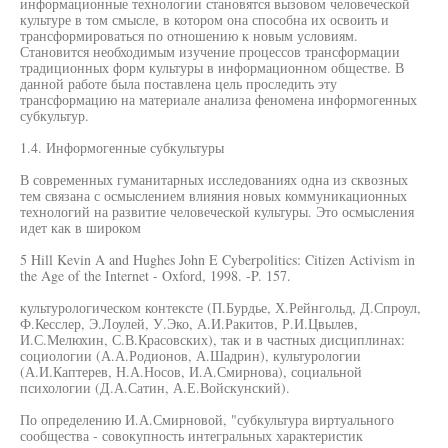
информационные технологии становятся вызовом человеческой
культуре в том смысле, в котором она способна их освоить и
трансформироваться по отношению к новым условиям.
Становится необходимым изучение процессов трансформации
традиционных форм культуры в информационном обществе. В
данной работе была поставлена цель проследить эту
трансформацию на материале анализа феномена информогенных
субкультур.
1.4. Информогенные субкультуры
В современных гуманитарных исследованиях одна из сквозных
тем связана с осмыслением влияния новых коммуникационных
технологий на развитие человеческой культуры. Это осмысления
идет как в широком
5 Hill Kevin A and Hughes John E Cyberpolitics: Citizen Activism in
the Age of the Internet - Oxford, 1998. -P. 157.
культурологическом контексте (П.Бурдье, Х.Рейнгольд, Д.Спроул,
Ф.Кесслер, Э.Лоулей, У.Эко, А.И.Ракитов, Р.И.Цвылев,
И.С.Мелюхин, С.В.Красовских), так и в частных дисциплинах:
социологии (А.А.Родионов, А.Шадрин), культурологии
(А.И.Каптерев, Н.А.Носов, И.А.Смирнова), социальной
психологии (Д.А.Сатин, А.Е.Войскунский).
По определению И.А.Смирновой, "субкультура виртуального
сообщества - совокупность интегральных характеристик