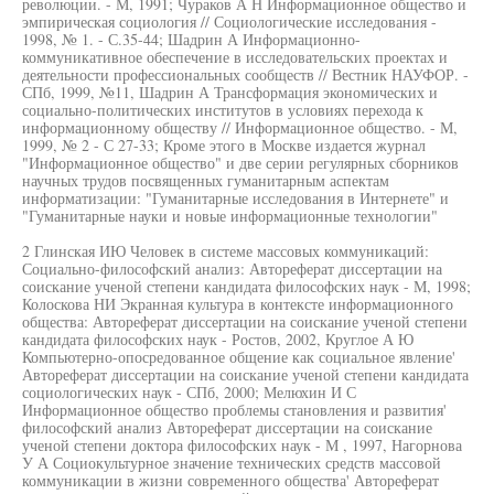
революции. - М, 1991; Чураков А Н Информационное общество и
эмпирическая социология // Социологические исследования -
1998, № 1. - С.35-44; Шадрин А Информационно-
коммуникативное обеспечение в исследовательских проектах и
деятельности профессиональных сообществ // Вестник НАУФОР. -
СПб, 1999, №11, Шадрин А Трансформация экономических и
социально-политических институтов в условиях перехода к
информационному обществу // Информационное общество. - М,
1999, № 2 - С 27-33; Кроме этого в Москве издается журнал
"Информационное общество" и две серии регулярных сборников
научных трудов посвященных гуманитарным аспектам
информатизации: "Гуманитарные исследования в Интернете" и
"Гуманитарные науки и новые информационные технологии"
2 Глинская ИЮ Человек в системе массовых коммуникаций:
Социально-философский анализ: Автореферат диссертации на
соискание ученой степени кандидата философских наук - М, 1998;
Колоскова НИ Экранная культура в контексте информационного
общества: Автореферат диссертации на соискание ученой степени
кандидата философских наук - Ростов, 2002, Круглое А Ю
Компьютерно-опосредованное общение как социальное явление'
Автореферат диссертации на соискание ученой степени кандидата
социологических наук - СПб, 2000; Мелюхин И С
Информационное общество проблемы становления и развития'
философский анализ Автореферат диссертации на соискание
ученой степени доктора философских наук - М , 1997, Нагорнова
У А Социокультурное значение технических средств массовой
коммуникации в жизни современного общества' Автореферат