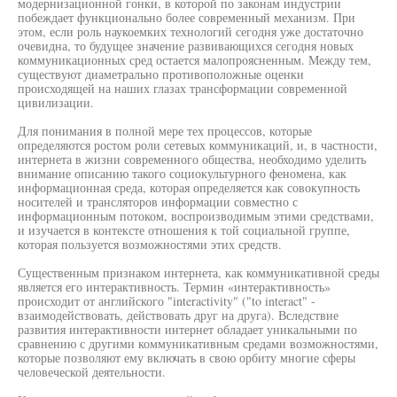
модернизационной гонки, в которой по законам индустрии
побеждает функционально более современный механизм. При
этом, если роль наукоемких технологий сегодня уже достаточно
очевидна, то будущее значение развивающихся сегодня новых
коммуникационных сред остается малопроясненным. Между тем,
существуют диаметрально противоположные оценки
происходящей на наших глазах трансформации современной
цивилизации.
Для понимания в полной мере тех процессов, которые
определяются ростом роли сетевых коммуникаций, и, в частности,
интернета в жизни современного общества, необходимо уделить
внимание описанию такого социокультурного феномена, как
информационная среда, которая определяется как совокупность
носителей и трансляторов информации совместно с
информационным потоком, воспроизводимым этими средствами,
и изучается в контексте отношения к той социальной группе,
которая пользуется возможностями этих средств.
Существенным признаком интернета, как коммуникативной среды
является его интерактивность. Термин «интерактивность»
происходит от английского "interactivity" ("to interact" -
взаимодействовать, действовать друг на друга). Вследствие
развития интерактивности интернет обладает уникальными по
сравнению с другими коммуникативным средами возможностями,
которые позволяют ему включать в свою орбиту многие сферы
человеческой деятельности.