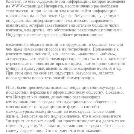
Контент, то есть содержание той информации, которая помещена
на WWW-страницах Интернета, неограниченно разнообразен
тематически, и при желании там можно найти информацию
практически на любую тему. Однако, безусловно, существуют
определённые информационно-тематические направления,
mainstreams, которые захватывают значительно большие части
контента, чем другие, что обусловлено различными причинами.
Индустрия контента делает наиболее революционные
изменения в области знаний и информации, в большей степени
чем даже изменение способов их потребления. Применение к
контенту таких понятий, как «версия», «качество», «объём»,
«структура», «гипертекстовая кроссированность» и т.п. заставляет
переосмыслить понятия авторского права, взаимопроникновения
культур и культурных явлений, многие жанровые понятия и т.д.
При этом сама по себе эта индустрия, безусловно, является
порождением новых технологий коммуникации.
Итак, были прослежены основные тенденции социокультурных
последствий перехода к информационному обществу. Показано,
что Интернет как новая, динамично развивающаяся
коммуникационная среда постиндустриального общества во
многом влияет на традиционные формы и способы
межкультурных коммуникаций во всех сферах человеческой
жизни. Несмотря на это подчеркивалось, что в конечном итоге
"интернет не меняет людей, он просто позволяет им делать то же
самое по-другому"5, а сама информационная среда нейтральна к
своему содержанию. Это означает, что возникающие