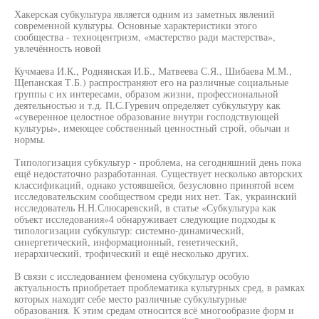
Хакерская субкультура является одним из заметных явлений
современной культуры. Основные характеристики этого
сообщества - техноцентризм, «мастерство ради мастерства»,
увлечённость новой
Кучмаева И.К., Роднянская И.Б., Матвеева С.Я., Шибаева М.М.,
Щепанская Т.Б.) распространяют его на различные социальные
группы с их интересами, образом жизни, профессиональной
деятельностью и т.д. П.С.Гуревич определяет субкультуру как
«суверенное целостное образование внутри господствующей
культуры», имеющее собственный ценностный строй, обычаи и
нормы.
Типологизация субкультур - проблема, на сегодняшний день пока
ещё недостаточно разработанная. Существует несколько авторских
классификаций, однако устоявшейся, безусловно принятой всем
исследовательским сообществом среди них нет. Так, украинский
исследователь Н.Н.Слюсаревский, в статье «Субкультура как
объект исследования»4 обнаруживает следующие подходы к
типологизации субкультур: системно-динамический,
синергетический, информационный, генетический,
иерархический, трофический и ещё несколько других.
В связи с исследованием феномена субкультур особую
актуальность приобретает проблематика культурных сред, в рамках
которых находят себе место различные субкультурные
образования. К этим средам относится всё многообразие форм и