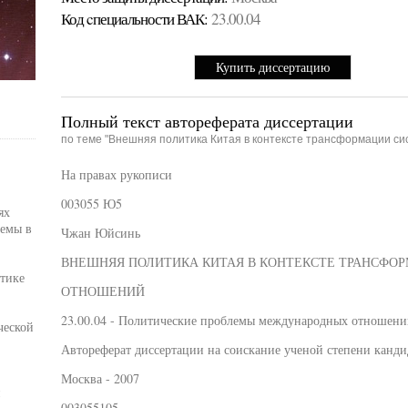
Код cпециальности ВАК:
23.00.04
Купить диссертацию
Полный текст автореферата диссертации
по теме "Внешняя политика Китая в контексте трансформации 
На правах рукописи
003055 Ю5
ях
емы в
Чжан Юйсинь
ВНЕШНЯЯ ПОЛИТИКА КИТАЯ В КОНТЕКСТЕ ТРАНСФ
тике
ОТНОШЕНИЙ
23.00.04 - Политические проблемы международных отношений
ческой
Автореферат диссертации на соискание ученой степени канди
Москва - 2007
и
003055105