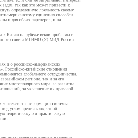
 задач, так как это может привести к
кнуть определенную лояльность своему
 антиамериканскому единению способен
ны и для обоих партнеров, и на
д к Китаю на рубеже веков проблемы и
ионного совета МГИМО (У) МИД России
иях и о российско-американских
». Российско-китайские отношения
омпонентов глобального сотрудничества.
вразийском регионе, так и за его
ние многополярного мира, за развитие
отношений, за укрепление их правовой
в контексте трансформации системы
 под углом зрения конкретной
шую теоретическую и практическую
ний.
м или ином ракурсе внешнюю политику