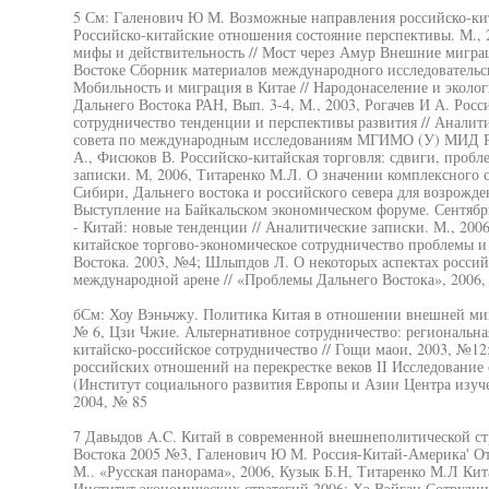
5 См: Галенович Ю М. Возможные направления российско-кита
Российско-китайские отношения состояние перспективы. М., 2
мифы и действительность // Мост через Амур Внешние мигра
Востоке Сборник материалов международного исследовательск
Мобильность и миграция в Китае // Народонаселение и эколо
Дальнего Востока РАН, Вып. 3-4, М., 2003, Рогачев И А. Рос
сотрудничество тенденции и перспективы развития // Анали
совета по международным исследованиям МГИМО (У) МИД Рос
А., Фисюков В. Российско-китайская торговля: сдвиги, пробл
записки. М, 2006, Титаренко М.Л. О значении комплексного 
Сибири, Дальнего востока и российского севера для возрожде
Выступление на Байкальском экономическом форуме. Сентябрь
- Китай: новые тенденции // Аналитические записки. М., 200
китайское торгово-экономическое сотрудничество проблемы и
Востока. 2003, №4; Шлыпдов Л. О некоторых аспектах россий
международной арене // «Проблемы Дальнего Востока», 2006,
бСм: Хоу Вэньчжу. Политика Китая в отношении внешней миг
№ 6, Цзи Чжие. Альтернативное сотрудничество: региональн
китайско-российское сотрудничество // Гощи маои, 2003, №12
российских отношений на перекрестке веков II Исследование
(Институт социального развития Европы и Азии Центра изуче
2004, № 85
7 Давыдов A.C. Китай в современной внешнеполитической с
Востока 2005 №3, Галенович Ю М. Россия-Китай-Америка' От
М.. «Русская панорама», 2006, Кузык Б.Н, Титаренко М.Л Кита
Институт экономических стратегий 2006; Хэ Вэйган Сотрудни