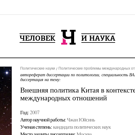
Политические науки
Политические проблемы международных от
автореферат диссертации по политологии, специальность ВА
диссертация на тему:
Внешняя политика Китая в контекст
международных отношений
Год:
2007
Автор научной работы:
Чжан Юйсинь
Ученая cтепень:
кандидата политических наук
Место защиты диссертации:
Москва