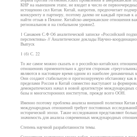
КНР на нынешнем этапе, не входит в число ее первоочередных
истощению сил Китая. Китай, напротив, предпочитает подчер
конкуренту и партнеру, поэтому далеко не каждый призыв к
найти отзыв в Пекине. Китайско-американские отношения важ
региональном и на глобальном уровне2.
1 Санакоев С.Ф Об аналитической записке «Российский подхо
перспективы» // Аналитические доклады Научно-координац
Выпуск
1 (б) С. 22
То же самое можно сказать и о российско-китайских отношен
отношениях применительно к другим сторонам «треугольника
являются в настоящее время одним из наиболее динамичных к
Они создают стабильную и прогнозируемую обстановку как в е
пределами Россия и Китай совместно выступают за формирова
демократических начал в новой архитектуре международных 
базы и многосторонних институтов, прежде всего ООН.
Именно поэтому проблема анализа внешней политики Китая 
международных отношений требует постоянных исследований
исторической эпохи. Такие исследования представляют боль
значимость для анализа современных международных отноше
Степень научной разработанности темы.
Существует достаточно много работ, рассматривающих в то