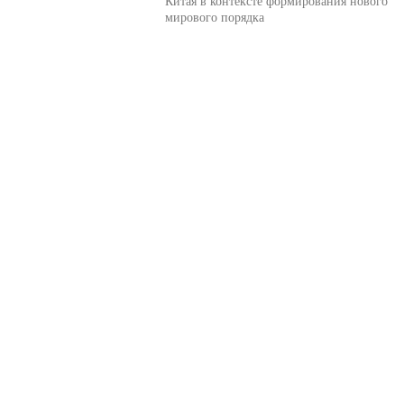
Китая в контексте формирования нового
мирового порядка