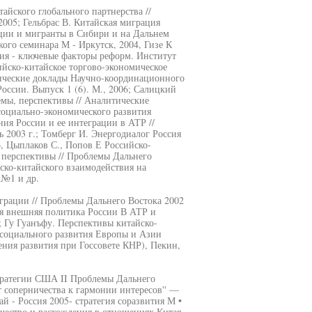
йского глобального партнерства //
005; Гельбрас В. Китайская миграция
ции и мигранты в Сибири и на Дальнем
ого семинара М - Иркутск, 2004, Гизе К
гия - ключевые факторы реформ. Институт
сийско-китайское торгово-экономическое
тические доклады Научно-координационного
сии. Выпуск 1 (6). М., 2006; Салицкий
емы, перспективы // Аналитические
социально-экономического развития
ния России и ее интеграции в АТР //
 2003 г.; Томберг И. Энергодиалог Россия
6, Цыплаков С., Попов Е Российско-
 перспективы // Проблемы Дальнего
ско-китайского взаимодействия на
 №1 и др.
рации // Проблемы Дальнего Востока 2002
ая внешняя политика России В АТР и
; Гу Гуанъфу. Перспективы китайско-
 социального развития Европы и Азии
ния развития при Госсовете КНР), Пекин,
тратегии США II Проблемы Дальнего
 соперничества к гармонии интересов'' —
й - Россия 2005- стратегия соразвития М •
чество и расхождения в отношениях Китая,