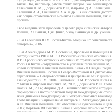
Китая. Это, например, работы таких авторов, как Александров
Галенович Ю.М., Добреньков В.И, Жир-нов Д.А, Клепацкий JI.
Салицкий А.И., Свешников A.A. и др.3 В них охвачен доста
как общие стратегические моменты внешней политики, так и
проблем.
Свое видение этой проблемы у целого ряда китайских авторо
Цзайци, Хэ Взйган, Цзя Цинго, Чжоу Вэньчжун и др. ученые, 
2 См Галенович Ю М Россия-Китай-Америка От соперничества
панорама», 2006.
3 См Александрова М. В. Состояние, проблемы и потенциал 
сотрудничества РФ и КНР II Российско-китайские отношения 
В.И О российско-китайских отношениях стратегического парт
Россия и Китай -сотрудничество в условиях глобализации М,
новой ситуации и внешняя политика Китая» // Сяньдай гоцзи
Внешняя политика России в Северо-Восточной и Центрально
перспективы // Северо-восточная и центральная Азия: дина
взаимодействий. М., 2004; Галенович Ю М. Ипостаси Китая
// Китай в мировой политике. М, 2003, Добреньков В.И. Глоб
анализ. М., 2006; Жирнов Д А. Внешнеполитическое сотрудни
формирования постбиполярной модели международных отноше
Азия динамика международных и межрегиональных взаимоде
Глобализация и национальные интересы II Международная жи
А И. Внешняя политика КНР обеспечение суверенитета и целе
2003; Портяков ВЛ Россия и Китай в мировой экономике // Р
глобализации. М-, 2005; Свешников А.А Концепции КНР в о