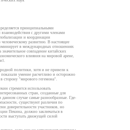
определяется принципиальными
 взаимодействия с другими членами
глобализации и координации
 человеческому развитию. В настоящее
 доминирует в международных отношениях
а значительное совпадение китайских
кономического влияния на мировой арене,
и1.
одной политики, хотя и не привели к
 показали умение расчетливо и осторожно
 в сторону "мирового гегемона".
екин стремится использовать
нтересованных стран, созданные для
 данном случае самые разнообразные. Где-
опасности, существуют различия по
ени доверительности участников, но
пции Пекина, должно заключаться в
ости выступать движущей силой
литике, если они не затрагивают интересы