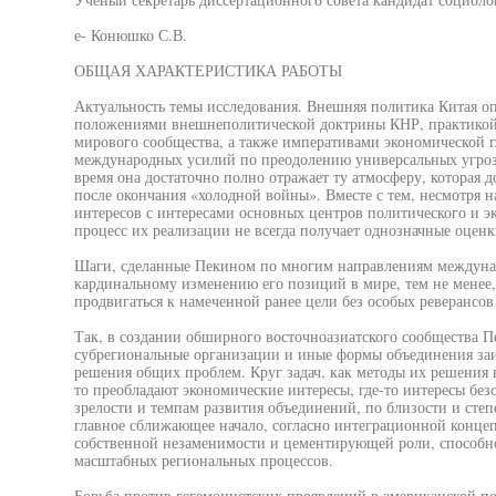
е- Конюшко С.В.
ОБЩАЯ ХАРАКТЕРИСТИКА РАБОТЫ
Актуальность темы исследования. Внешняя политика Китая 
положениями внешнеполитической доктрины КНР, практикой
мирового сообщества, а также императивами экономической 
международных усилий по преодолению универсальных угроз
время она достаточно полно отражает ту атмосферу, которая
после окончания «холодной войны». Вместе с тем, несмотря н
интересов с интересами основных центров политического и э
процесс их реализации не всегда получает однозначные оценк
Шаги, сделанные Пекином по многим направлениям междунар
кардинальному изменению его позиций в мире, тем не менее,
продвигаться к намеченной ранее цели без особых реверансов
Так, в создании обширного восточноазиатского сообщества П
субрегиональные организации и иные формы объединения заи
решения общих проблем. Круг задач, как методы их решения в
то преобладают экономические интересы, где-то интересы без
зрелости и темпам развития объединений, по близости и степ
главное сближающее начало, согласно интеграционной конце
собственной незаменимости и цементирующей роли, способн
масштабных региональных процессов.
Борьба против гегемонистских проявлений в американской по