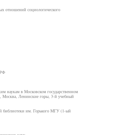
ых отношений социологического
 РФ
ким наукам в Московском государственном
2, Москва, Ленинские горы, 3-й учебный
ой библиотеки им. Горького МГУ (1-ый
гических наук