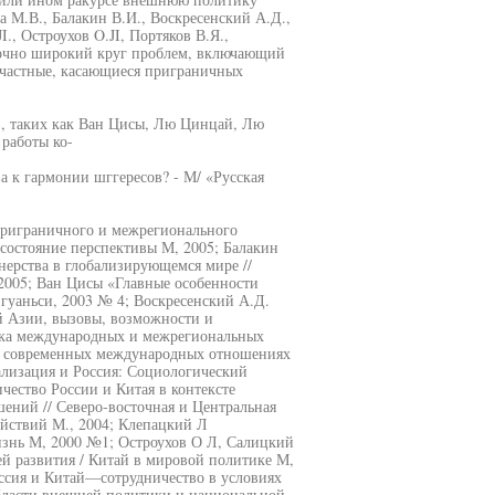
а М.В., Балакин В.И., Воскресенский А.Д.,
, Остроухов O.JI, Портяков В.Я.,
точно широкий круг проблем, включающий
 частные, касающиеся приграничных
в, таких как Ван Цисы, Лю Цинцай, Лю
работы ко-
 к гармонии шггересов? - М/ «Русская
приграничного и межрегионального
состояние перспективы М, 2005; Балакин
нерства в глобализирующемся мире //
 2005; Ван Цисы «Главные особенности
 гуаньси, 2003 № 4; Воскресенский А.Д.
й Азии, вызовы, возможности и
мика международных и межрегиональных
 в современных международных отношениях
ализация и Россия: Социологический
чество России и Китая в контексте
ний // Северо-восточная и Центральная
йствий М., 2004; Клепацкий Л
знь М, 2000 №1; Остроухов О Л, Салицкий
й развития / Китай в мировой политике М,
оссия и Китай—сотрудничество в условиях
бласти внешней политики и национальной