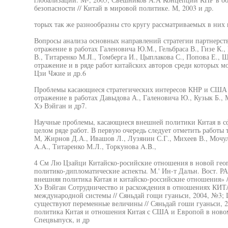
безопасности // Китай в мировой политике. М, 2003 и др.
торых так же разнообразны сто кругу рассматриваемых в них
Вопросы анализа основных направлений стратегии партнерст
отражение в работах Галеновича Ю.М., Гельбраса В., Гизе К.,
В., Титаренко M.JI., Томберга И., Цыплакова С., Попова Е., 
отражение и в ряде работ китайских авторов среди которых м
Цзи Чжие и др.6
Проблемы касающиеся стратегических интересов КНР и США 
отражение в работах Давыдова А., Галеновича Ю., Кузык Б., 
Хэ Вэйган и др7.
Научные проблемы, касающиеся внешней политики Китая в сф
целом ряде работ. В первую очередь следует отметить работы 
М, Жирнов Д.А., Ивашов Л., Лузянин С.Г., Михеев В., Мочу
A.A., Титаренко М.Л., Торкунова A.B.,
4 См Лю Цзайци Китайско-росийские отношения в новой геоп
политико-дипломатические аспекты. М.' Ин-т Дальн. Вост. 
внешняя политика Китая и китайско-российские отношения» /
Хэ Вэйган Сотрудничество и расхождения в отношениях КИ
международной системы // Сяньдай гощи гуаньси, 2004, №3;
существуют переменные величины // Сяньдай гоши гуаньси,
политика Китая и отношения Китая с США и Европой в новом
Спецвыпуск, и др