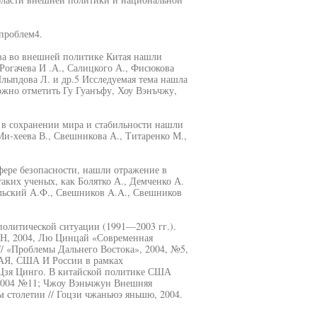
 проблем4.
ва во внешней политике Китая нашли
 Рогачева И .А., Салицкого А., Фисюкова
Шлыпдова Л. и др.5 Исследуемая тема нашла
ожно отметить Гу Гуанъфу, Хоу Вэнъчжу,
в сохранении мира и стабильности нашли
Ми-хеева В., Свешникова А., Титаренко М.,
ере безопасности, нашли отражение в
таких ученых, как Болятко А., Демченко А.
льский А.Ф., Свешников A.A., Свешников
олитической ситуации (1991—2003 гг.).
РАН, 2004, Лю Цинцай «Современная
/ «Проблемы Дальнего Востока», 2004, №5,
ТАЯ, США И России в рамках
 Цзя Цинго. В китайской политике США
 2004 №11; Чжоу Вэньчжун Внешняя
 столетии // Гоцзи чжаньюэ яньшю, 2004.