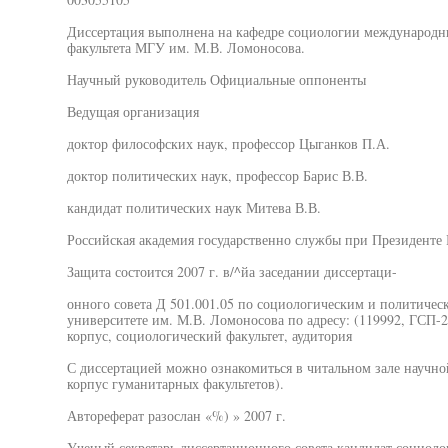
Диссертация выполнена на кафедре социологии международн
факультета МГУ им. М.В. Ломоносова.
Научный руководитель Официальные оппоненты
Ведущая организация
доктор философских наук, профессор Цыганков П.А.
доктор политических наук, профессор Барис В.В.
кандидат политических наук Митева В.В.
Российская академия государственно службы при Президенте
Защита состоится 2007 г. в/^йа заседании диссертаци-
онного совета Д 501.001.05 по социологическим и политичес
университете им. М.В. Ломоносова по адресу: (119992, ГСП-
корпус, социологический факультет, аудитория
С диссертацией можно ознакомиться в читальном зале научн
корпус гуманитарных факультетов).
Автореферат разослан «%) » 2007 г.
Ученый секретарь диссертационного совета кандидат социоло