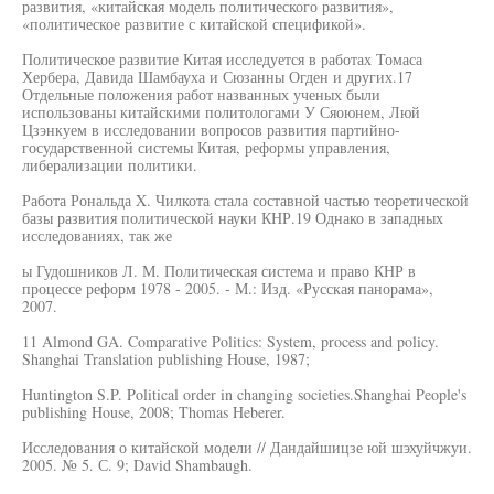
развития, «китайская модель политического развития»,
«политическое развитие с китайской спецификой».
Политическое развитие Китая исследуется в работах Томаса
Хербера, Давида Шамбауха и Сюзанны Огден и других.17
Отдельные положения работ названных ученых были
использованы китайскими политологами У Сяоюнем, Люй
Цзэнкуем в исследовании вопросов развития партийно-
государственной системы Китая, реформы управления,
либерализации политики.
Работа Рональда X. Чилкота стала составной частью теоретической
базы развития политической науки КНР.19 Однако в западных
исследованиях, так же
ы Гудошников Л. М. Политическая система и право КНР в
процессе реформ 1978 - 2005. - М.: Изд. «Русская панорама»,
2007.
11 Almond GA. Comparative Politics: System, process and policy.
Shanghai Translation publishing House, 1987;
Huntington S.P. Political order in changing societies.Shanghai People's
publishing House, 2008; Thomas Heberer.
Исследования о китайской модели // Дандайшицзе юй шэхуйчжуи.
2005. № 5. С. 9; David Shambaugh.