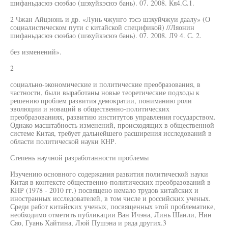
шифаньдасюэ сюэбао (шэхуйкэсюэ бань). 07. 2008. Кя4.С.1.
2 Чжан Айцзюнь и др. «Лунь чжунго тэсэ шэхуйчжуи даалу» (О
социалистическом пути с китайской спецификой) //Ляонин
шифаньдасюэ сюэбао (шэхуйкэсюэ бань). 07. 2008. Л9 4. С. 2.
без изменений».
2
социально-экономические и политические преобразования, в
частности, были выработаны новые теоретические подходы к
решению проблем развития демократии, пониманию роли
эволюции и новаций в общественно-политических
преобразованиях, развитию институтов управления государством.
Однако масштабность изменений, происходящих в общественной
системе Китая, требует дальнейшего расширения исследований в
области политической науки КНР.
Степень научной разработанности проблемы
Изучению основного содержания развития политической науки
Китая в контексте общественно-политических преобразований в
КНР (1978 - 2010 гг.) посвящено немало трудов китайских и
иностранных исследователей, в том числе и российских ученых.
Среди работ китайских ученых, посвященных этой проблематике,
необходимо отметить публикации Ван Ичэна, Линь Шанли, Нин
Сяо, Гуань Хайтина, Люй Пушэна и ряда других.3