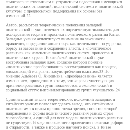
самосовершенствованием и устранением недостатков имеющихся
политических отношений, политической системы и политической
культуры, с предпосылкой поддержания их основы без
изменений.22
Автор, рассмотрев теоретические положения западной
политической науки, отмечает их определенную значимость для
исследования теории и практики политического развития Китая.
Западные ученые акцентируют внимание на законности
правления, определяют «политику» как деятельность государства,
борьбу за завоевание и сохранение власти, а «политическое
развитие» как изменение политических систем, процессов и
политических курсов. В китайской политической науке
востребована западная идея, согласно которой понятие
«политические преобразования» рассматриваются как процесс,
«помогающий исправить злоупотребления властью».23 По
мнению Альберта О. Хиршмана, «преобразование» является
изменением, приводящим к тому, что «права существующих
привилегированных групп подавляются, а экономический и
социальный статус непривилегированных групп улучшается».24
Сравнительный анализ теоретических положений западных и
китайских ученых позволяет сделать вывод, что китайскими
политологами в целом принята точка зрения, согласно которой
направления и формы политического развития разных стран
многообразны, а единой для всех модели политического развития
не существует. В ходе многолетнего проведения политики реформ
и открытости, а также в процессе научного поиска, в Китае