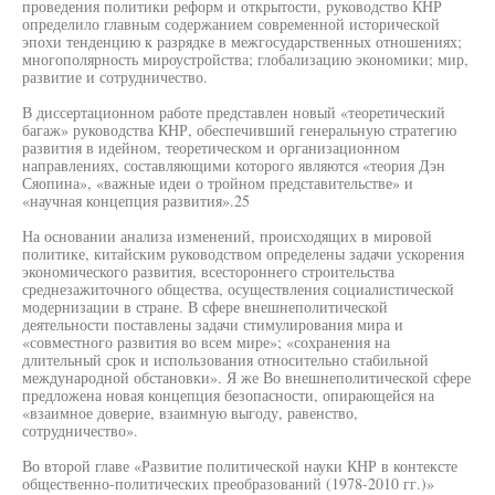
проведения политики реформ и открытости, руководство КНР
определило главным содержанием современной исторической
эпохи тенденцию к разрядке в межгосударственных отношениях;
многополярность мироустройства; глобализацию экономики; мир,
развитие и сотрудничество.
В диссертационном работе представлен новый «теоретический
багаж» руководства КНР, обеспечивший генеральную стратегию
развития в идейном, теоретическом и организационном
направлениях, составляющими которого являются «теория Дэн
Сяопина», «важные идеи о тройном представительстве» и
«научная концепция развития».25
На основании анализа изменений, происходящих в мировой
политике, китайским руководством определены задачи ускорения
экономического развития, всестороннего строительства
среднезажиточного общества, осуществления социалистической
модернизации в стране. В сфере внешнеполитической
деятельности поставлены задачи стимулирования мира и
«совместного развития во всем мире»; «сохранения на
длительный срок и использования относительно стабильной
международной обстановки». Я же Во внешнеполитической сфере
предложена новая концепция безопасности, опирающейся на
«взаимное доверие, взаимную выгоду, равенство,
сотрудничество».
Во второй главе «Развитие политической науки КНР в контексте
общественно-политических преобразований (1978-2010 гг.)»