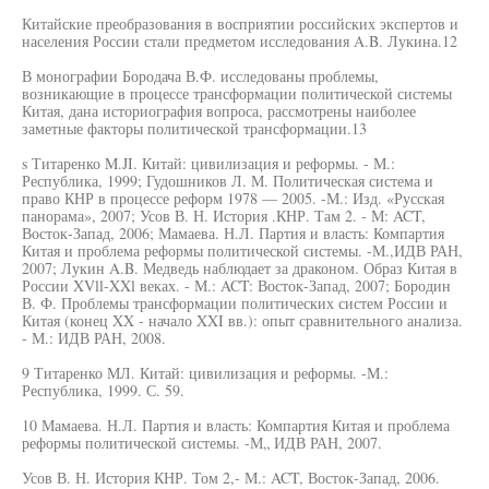
Китайские преобразования в восприятии российских экспертов и
населения России стали предметом исследования A.B. Лукина.12
В монографии Бородача В.Ф. исследованы проблемы,
возникающие в процессе трансформации политической системы
Китая, дана историография вопроса, рассмотрены наиболее
заметные факторы политической трансформации.13
s Титаренко M.JI. Китай: цивилизация и реформы. - М.:
Республика, 1999; Гудошников Л. М. Политическая система и
право КНР в процессе реформ 1978 — 2005. -М.: Изд. «Русская
панорама», 2007; Усов В. Н. История .КНР. Там 2. - М: ACT,
Восток-Запад, 2006; Мамаева. Н.Л. Партия и власть: Компартия
Китая и проблема реформы политической системы. -М.,ИДВ РАН,
2007; Лукин A.B. Медведь наблюдает за драконом. Образ Китая в
России XVll-XXl веках. - М.: ACT: Восток-Запад, 2007; Бородин
В. Ф. Проблемы трансформации политических систем России и
Китая (конец XX - начало XXI вв.): опыт сравнительного анализа.
- М.: ИДВ РАН, 2008.
9 Титаренко МЛ. Китай: цивилизация и реформы. -М.:
Республика, 1999. С. 59.
10 Мамаева. Н.Л. Партия и власть: Компартия Китая и проблема
реформы политической системы. -М„ ИДВ РАН, 2007.
Усов В. Н. История КНР. Том 2,- М.: ACT, Восток-Запад, 2006.