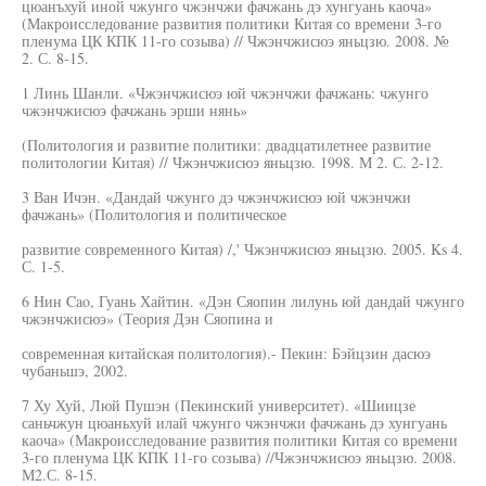
цюанъхуй иной чжунго чжэнчжи фачжань дэ хунгуань каоча»
(Макроисследование развития политики Китая со времени 3-го
пленума ЦК КПК 11-го созыва) // Чжэнчжисюэ яньцзю. 2008. №
2. С. 8-15.
1 Линь Шанли. «Чжэнчжисюэ юй чжэнчжи фачжань: чжунго
чжэнчжисюэ фачжань эрши нянь»
(Политология и развитие политики: двадцатилетнее развитие
политологии Китая) // Чжэнчжисюэ яньцзю. 1998. М 2. С. 2-12.
3 Ван Ичэн. «Дандай чжунго дэ чжэнчжисюэ юй чжэнчжи
фачжань» (Политология и политическое
развитие современного Китая) /,' Чжэнчжисюэ яньцзю. 2005. Ks 4.
С. 1-5.
6 Нин Cao, Гуань Хайтин. «Дэн Сяопин лилунь юй дандай чжунго
чжэнчжисюэ» (Теория Дэн Сяопина и
современная китайская политология).- Пекин: Бэйцзин дасюэ
чубаньшэ, 2002.
7 Ху Хуй, Люй Пушэн (Пекинский университет). «Шиицзе
саньчжун цюаньхуй илай чжунго чжэнчжи фачжань дэ хунгуань
каоча» (Макроисследование развития политики Китая со времени
3-го пленума ЦК КПК 11-го созыва) //Чжэнчжисюэ яньцзю. 2008.
М2.С. 8-15.