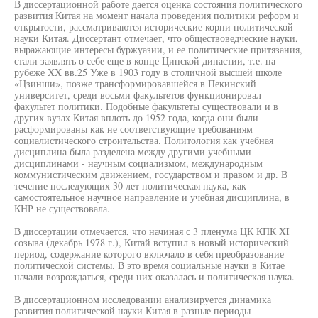
В диссертационной работе дается оценка состояния политического
развития Китая на момент начала проведения политики реформ и
открытости, рассматриваются исторические корни политической
науки Китая. Диссертант отмечает, что обществоведческие науки,
выражающие интересы буржуазии, и ее политические притязания,
стали заявлять о себе еще в конце Цинской династии, т.е. на
рубеже XX вв.25 Уже в 1903 году в столичной высшей школе
«Цзинши», позже трансформировавшейся в Пекинский
университет, среди восьми факультетов функционировал
факультет политики. Подобные факультеты существовали и в
других вузах Китая вплоть до 1952 года, когда они были
расформированы как не соответствующие требованиям
социалистического строительства. Политология как учебная
дисциплина была разделена между другими учебными
дисциплинами - научным социализмом, международным
коммунистическим движением, государством и правом и др. В
течение последующих 30 лет политическая наука, как
самостоятельное научное направление и учебная дисциплина, в
КНР не существовала.
В диссертации отмечается, что начиная с 3 пленума ЦК КПК XI
созыва (декабрь 1978 г.), Китай вступил в новый исторический
период, содержание которого включало в себя преобразование
политической системы. В это время социальные науки в Китае
начали возрождаться, среди них оказалась и политическая наука.
В диссертационном исследовании анализируется динамика
развития политической науки Китая в разные периоды