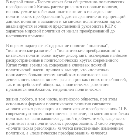
В первой главе «Теоретическая база общественно-политических
преобразований Китая» рассматриваются основные понятия,
используемые китайскими политологами в исследовании
политических преобразований, дается сравнение интерпретаций
данных понятий в западной и китайской политической науке,
анализируется эволюция представлений руководства КНР о
характере мировой политики от начала преобразований до
настоящего времени.
В первом параграфе «Содержание понятии "политика",
"политическое развитие" и "политические преобразования" в
китайской политической науке» диссертант, исследовав наиболее
распространенные в политологических кругах современного
Китая точки зрения на содержание ключевых понятий
политической науки, пришел к выводу, что «политика»
понимается большинством китайских политологов как
деятельность классов во имя реализации как своих потребностей,
так и потребностей общества, «политическое развитие»
признается неизбежной, тенденцией политической
жизни любого, в том числе, китайского общества, при этом
основными формами политического развития считаются
«политическая революция и политические преобразования».21 В
современную эпоху политическое развитие, по мнению китайских
политологов, занимающиеся данной проблематикой, чаще всего
принимает вид политических преобразований. В свою очередь,
«политическая революция» является качественным изменением
политики, а «политические преобразования» являются