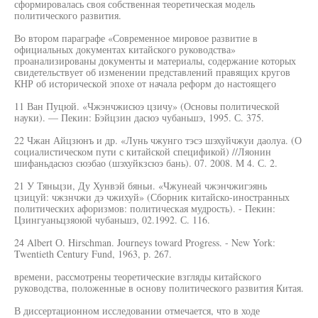
сформировалась своя собственная теоретическая модель
политического развития.
Во втором параграфе «Современное мировое развитие в
официальных документах китайского руководства»
проанализированы документы и материалы, содержание которых
свидетельствует об изменении представлений правящих кругов
КНР об исторической эпохе от начала реформ до настоящего
11 Ван Пуцюй. «Чжэнчжисюэ цзичу» (Основы политической
науки). — Пекин: Бэйцзин дасюэ чубаньшэ, 1995. С. 375.
22 Чжан Айцзюнъ и др. «Лунь чжунго тэсэ шэхуйчжуи даолуа. (О
социалистическом пути с китайской спецификой) //Ляонин
шифаньдасюз сюэбао (шэхуйкзсюэ бань). 07. 2008. М 4. С. 2.
21 У Тяньцзи, Ду Хунвэй бяньи. «Чжунеай чжэнчжигэянь
цзицуй: чжзнчжи дэ чжихуй» (Сборник китайско-иностранных
политических афоризмов: политическая мудрость). - Пекин:
Цзингуаньцзяоюй чубаньшэ, 02.1992. С. 116.
24 Albert О. Hirschman. Journeys toward Progress. - New York:
Twentieth Century Fund, 1963, p. 267.
времени, рассмотрены теоретические взгляды китайского
руководства, положенные в основу политического развития Китая.
В диссертационном исследовании отмечается, что в ходе