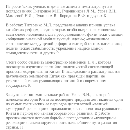
Из российских ученых отдельные аспекты темы затронуты в
исследованиях Титаренко M.JI, Гудошникова Л.М., Усова В.Н.,
Мамаевой Н.Л., Лукина A.B., Бородина В.Ф. и других.8
В работах Титаренко М.Л. представлен анализ причин успеха
китайских реформ, среди которых особо выделены: «понятная
всем слоям населения цель преобразований», фактически ставшая
«общенациональной мобилизующей идеей»; «взвешенное
соотношение между ценой реформ и выгодой от них населения»;
политическая стабильность; укрепление национальной
самоидентичности и других.9
Стоит особо отметить монографию Мамаевой Н.Л., которая
посвящена изучению партийно-политической составляющей
процесса модернизации Китая. В исследовании рассматривается
деятельность компартии Китая как правящей партии, не
утратившей своих руководящих позиций в современном
государстве.10
Заслуживает внимания также работа Усова В.Н., в которой
изложена история Китая за последние тридцать лет, включая один
из самых трагических ее периодов десятилетней «великой
культурной революции», проанализирована политика руководства
Китая в период его «зигзагообразного» развития. В работе
прослеживается история борьбы с последствиями «культурной
революции», анализируется поиск дальнейшего пути развития
страны.11