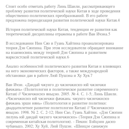
Стоит особо отметать работу Линь Шанли, рассматривающего
проблему развития политической науки Китая в ходе проведения
общественно-политических преобразований. В его работе
предложена периодизация развития политической науки Китая.4
История политической науки Китая, тенденции ее развития как
теоретической дисциплины отражены в работе Ван Ичэна.5
В исследовании Нин Сяо и Гуань Хайтина проанализирована
теория Дэн Сяопина. При этом исследователи обращают внимание
на взаимосвязь между теорией Дэн Сяопина и развитием
марксистской политической науки.6
Анализ особенностей политического развития Китая и влияющих
на него экономических факторов, а также международной
обстановки дан в работе Люй Пушэна и Ху Хуя.7
Ван Ичэн. «Дандай чжунго дэ чжэнчжисюэ юй чжэнчжи
фачжань» (Политология и политическое развитие современного
Китая) // Чжэнчжисюэ яньцзю. 2005. № 4. С. 1-5; Линь Шанли.
«Чжэнчжисюэ юй чжэнчжи фачжань: чжунго чжэнчжисюэ
фачжань эрши нянь» (Политология и развитие политики:
двадцатилетнее развитие политологии Китая) // Чжэнчжисюэ
яньцзю. 1998. Ni 2. С. 2-12; Нин Cao, Гуань Хайтин. «Дэн Сяопин
лилунь юй дандай чжунго чжэнчжисюэ» (Теория Дэн Сяопина и
современная китайская политология). - Пекин: Бэйцзин дасюэ
чубаньшэ, 2002; Ху Хуй, Люй Пушэн. «Шиицзе саньчжун