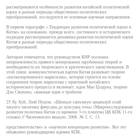
рассматриваются особенности развития китайской политической
науки в разные периоды общественно-политических
преобразований, исследуются ее основные научные направления.
В первом параграфе «.Тенденции развития политической науки в
Китае» на основании, прежде всего, системного и исторического
подходов рассматривается динамика развития политической науки
Китая в разные периоды общественно-политических
преобразований.
Автором отмечается, что руководством КНР осознана
неприемлемость прямого копирования зарубежных теорий и
необходимость их творческого и критического заимствования. В
этой связи, коммунистическая партия Китая развивает теорию
«китаизированного марксизма», которая строится на основе
соединения теории марксизма с практикой китайского
исторического процесса и включает, идеи Мао Цзэдуна, теорию
Дэн Сяопина, «важные идеи о тройном
25 Ху Хуй, Люй Пушэн. «Шиицзе санъчжун цюаньхуй илай
чжунго чжэнчжи фачусань дэ хунгуань точа» (Макроисследование
развития политики Китая со времени 3-го пленума ЦК КПК 11-го
созыва) // Чжэнчжисюэ яньцзю. 2008. № 2. С. 13.
представительстве» и «научную концепцию развития». Все это
объявлено руководящими идеями КПК.