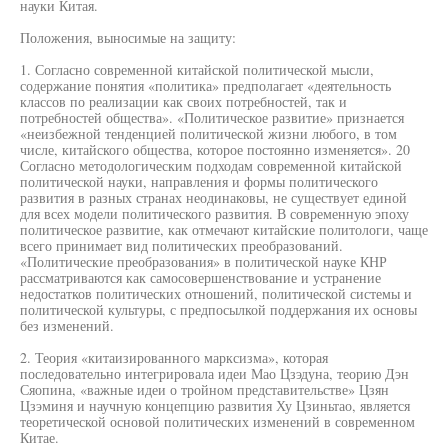
науки Китая.
Положения, выносимые на защиту:
1. Согласно современной китайской политической мысли,
содержание понятия «политика» предполагает «деятельность
классов по реализации как своих потребностей, так и
потребностей общества». «Политическое развитие» признается
«неизбежной тенденцией политической жизни любого, в том
числе, китайского общества, которое постоянно изменяется». 20
Согласно методологическим подходам современной китайской
политической науки, направления и формы политического
развития в разных странах неодинаковы, не существует единой
для всех модели политического развития. В современную эпоху
политическое развитие, как отмечают китайские политологи, чаще
всего принимает вид политических преобразований.
«Политические преобразования» в политической науке КНР
рассматриваются как самосовершенствование и устранение
недостатков политических отношений, политической системы и
политической культуры, с предпосылкой поддержания их основы
без изменений.
2. Теория «китаизированного марксизма», которая
последовательно интегрировала идеи Мао Цзэдуна, теорию Дэн
Сяопина, «важные идеи о тройном представительстве» Цзян
Цзэминя и научную концепцию развития Ху Цзиньтао, является
теоретической основой политических изменений в современном
Китае.