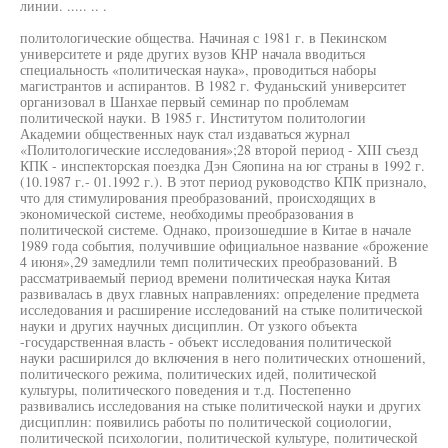
линии. ..... .. .
политологические общества. Начиная с 1981 г. в Пекинском
университете и ряде других вузов КНР начала вводиться
специальность «политическая наука», проводиться наборы
магистрантов и аспирантов. В 1982 г. Фуданьский университет
организовал в Шанхае первый семинар по проблемам
политической науки. В 1985 г. Институтом политологии
Академии общественных наук стал издаваться журнал
«Политологические исследования»;28 второй период - XIII съезд
КПК - инспекторская поездка Дэн Сяопина на юг страны в 1992 г.
(10.1987 г.- 01.1992 г.). В этот период руководство КПК признало,
что для стимулирования преобразований, происходящих в
экономической системе, необходимы преобразования в
политической системе. Однако, произошедшие в Китае в начале
1989 года события, получившие официальное название «брожение
4 июня»,29 замедлили темп политических преобразований. В
рассматриваемый период времени политическая наука Китая
развивалась в двух главных направлениях: определение предмета
исследования и расширение исследований на стыке политической
науки и других научных дисциплин. От узкого объекта
-государственная власть - объект исследования политической
науки расширился до включения в него политических отношений,
политического режима, политических идей, политической
культуры, политического поведения и т.д. Постепенно
развивались исследования на стыке политической науки и других
дисциплин: появились работы по политической социологии,
политической психологии, политической культуре, политической