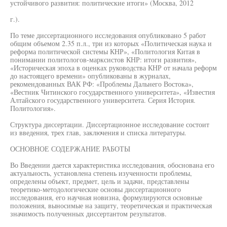
устойчивого развития: политические итоги» (Москва, 2012
г.).
По теме диссертационного исследования опубликовано 5 работ
общим объемом 2.35 п.л., три из которых «Политическая наука и
реформа политической системы КНР», «Политология Китая в
понимании политологов-марксистов КНР: итоги развития»,
«Историческая эпоха в оценках руководства КНР от начала реформ
до настоящего времени» опубликованы в журналах,
рекомендованных ВАК РФ: «Проблемы Дальнего Востока»,
«Вестник Читинского государственного университета», «Известия
Алтайского государственного университета. Серия История.
Политология».
Структура диссертации. Диссертационное исследование состоит
из введения, трех глав, заключения и списка литературы.
ОСНОВНОЕ СОДЕРЖАНИЕ РАБОТЫ
Во Введении дается характеристика исследования, обоснована его
актуальность, установлена степень изученности проблемы,
определены объект, предмет, цель и задачи, представлены
теоретико-методологические основы диссертационного
исследования, его научная новизна, формулируются основные
положения, выносимые на защиту, теоретическая и практическая
значимость полученных диссертантом результатов.