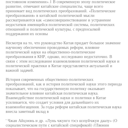
постоянном изменении».1 В современную эпоху политическое
развитие, отмечают китайские специалисты, чаще всего
принимает вид политических преобразований. «Политические
преобразования» в китайской политической мысли
рассматриваются как «самосовершенствование и устранение
недостатков имеющейся политической системы, политических
отношений и политической культуры, с предпосылкой
поддержания их основы
Несмотря на то, что руководство Китая придает большое значение
научному обеспечению проводимых реформ, влияние
политической науки на общественно-политические
преобразования в КНР, однако, исследовано недостаточно. В
связи с этим исследование взаимовлияния политической науки и
политической практики в Китае представляется актуальной и
важной задачей.
История современных общественно-политических
преобразований, как и история политической науки этого периода
показывает, что на государственную политику оказывает
значительное влияние китайская политическая наука.
Взаимодействие политической науки и политики в Китае
усиливается, что создает условия для дальнейшего их
взаимообогащения. За годы реформ китайская политическая наука
внесла заметный вклад в
' Чжан Айцзюнь и др. «Лунь чжунго тэсэ шзхуйчжуи даалу» (О
социалистическом пути с китайской спецификой) //Ляонин