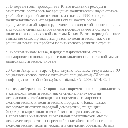
3. В первые годы проведения в Китае политики реформ и
открытости состоялось возвращение политической науке статуса
учебной и научной дисциплины, а с начала 1990-х годов
политологические исследования стали носить более
фундаментальный характер, начался переход от обзорного анализа
к глубоким специализированным исследованиям в области
политики и политической системы Китая. В этот период большое
внимание стало придаваться участию политической науки в
решении реальных проблем политического развития страны.
4. В современном Китае, наряду с марксистским, стали
формироваться новые научные направления политической мысли:
националистическое, «новые
20 Чжан Айцзюнь и др. «Лунь чжунго тэсэ шэхуйчжуи даалу» (О
социалистическом пути с китайской спецификой) //Ляонин
шифаньдасюэ сюэбао (шзхуйкэсюэбань). 07. 2008. М°4. С. 1.
левые», либеральное. Сторонники современного «национализма»
в китайской политической науке специализируются на
исследовании глобализации и современного мирового
экономического и политического порядка. «Новые левые»
исследуют институт народной демократии, тенденции
бюрократизации политической власти при социализме.
Направление китайской либеральной политической мысли
исследует перспективы перестройки китайского общества по
экономическим, политическим и культурным образцам Запада.