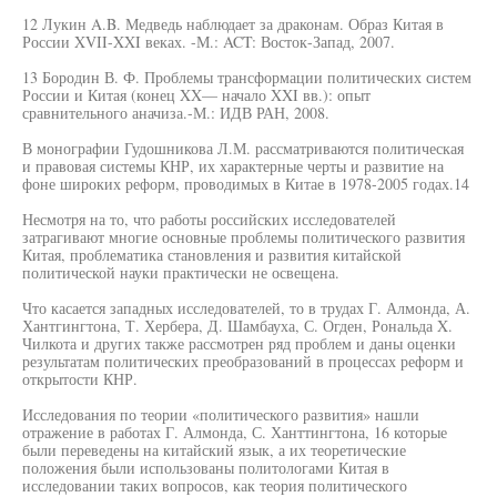
12 Лукин A.B. Медведь наблюдает за драконам. Образ Китая в
России XVII-XXI веках. -М.: ACT: Восток-Запад, 2007.
13 Бородин В. Ф. Проблемы трансформации политических систем
России и Китая (конец XX— начало XXI вв.): опыт
сравнительного аначиза.-М.: ИДВ РАН, 2008.
В монографии Гудошникова Л.М. рассматриваются политическая
и правовая системы КНР, их характерные черты и развитие на
фоне широких реформ, проводимых в Китае в 1978-2005 годах.14
Несмотря на то, что работы российских исследователей
затрагивают многие основные проблемы политического развития
Китая, проблематика становления и развития китайской
политической науки практически не освещена.
Что касается западных исследователей, то в трудах Г. Алмонда, А.
Хантгингтона, Т. Хербера, Д. Шамбауха, С. Огден, Рональда X.
Чилкота и других также рассмотрен ряд проблем и даны оценки
результатам политических преобразований в процессах реформ и
открытости КНР.
Исследования по теории «политического развития» нашли
отражение в работах Г. Алмонда, С. Ханттингтона, 16 которые
были переведены на китайский язык, а их теоретические
положения были использованы политологами Китая в
исследовании таких вопросов, как теория политического