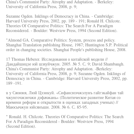
China's Communist Party: Atrophy and Adaptation. - Berkeley:
University of California Press, 2008, p. 9;
Suzanne Ogden. Inklings of Democracy in China. - Cambridge:
Harvard University Press, 2002, pp. 189 - 191; Ronald H. Chilcote.
Theories Of Comparative Politics: The Search For A Paradigm
Reconsidered. - Boulder: Westview Press, 1994 (Second Edition).
"Almond GA. Comparative Politics: System, process and policy.
Shanghai Translation publishing House, 1987; Huntington S.P. Political
order in changing societies. Shanghai People's publishing House, 2008.
17 Thomas Heberer. Исследования о китайской модели //
Дандайшицзе юй шэхуйчжуи. 2005. № 5. С. 9; David Shambaugh.
China's Communist Party: Atrophy and Adaptation. -Berkeley:
University of California Press, 2008, p. 9; Suzanne Ogden. Inklings of
Democracy in China. - Cambridge: Harvard University Press, 2002, pp.
189 -191.
u у Сяоюня, Люй Цзэнкуй. «Сифансюэчжэлунъ гайгэкайфан тай
чжунгочжэнчжи дэфачжань» (Политическое развитие Китая со
времени реформ и открытости в оценках западных ученых) //
Маюсычжуи юйсянъши. 2008. № 6. С. 85-95.
" Ronald. Н. Chilcote. Theories Of Comparative Politics: The Search
For A Paradigm Reconsidered - Boulder: Westview Press, 1994
(Second Edition).