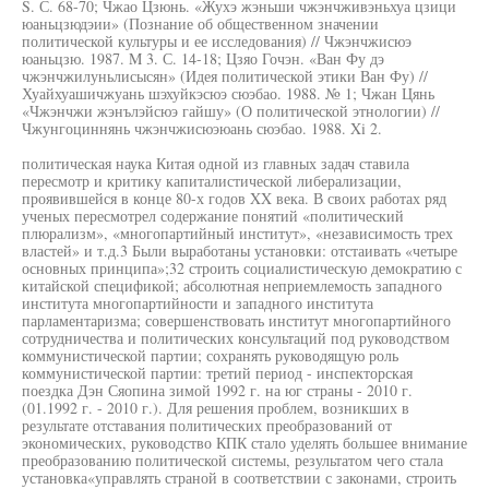
S. С. 68-70; Чжао Цзюнь. «Жухэ жэньши чжэнчживэньхуа цзици
юаньцзюдэии» (Познание об общественном значении
политической культуры и ее исследования) // Чжэнчжисюэ
юаньцзю. 1987. M 3. С. 14-18; Цзяо Гочэн. «Ван Фу дэ
чжэнчжилуньлисысян» (Идея политической этики Ван Фу) //
Хуайхуашичжуань шэхуйкэсюэ сюэбао. 1988. № 1; Чжан Цянь
«Чжэнчжи жэнълэйсюэ гайшу» (О политической этнологии) //
Чжунгоциннянь чжэнчжисюэюань сюэбао. 1988. Xi 2.
политическая наука Китая одной из главных задач ставила
пересмотр и критику капиталистической либерализации,
проявившейся в конце 80-х годов XX века. В своих работах ряд
ученых пересмотрел содержание понятий «политический
плюрализм», «многопартийный институт», «независимость трех
властей» и т.д.3 Были выработаны установки: отстаивать «четыре
основных принципа»;32 строить социалистическую демократию с
китайской спецификой; абсолютная неприемлемость западного
института многопартийности и западного института
парламентаризма; совершенствовать институт многопартийного
сотрудничества и политических консультаций под руководством
коммунистической партии; сохранять руководящую роль
коммунистической партии: третий период - инспекторская
поездка Дэн Сяопина зимой 1992 г. на юг страны - 2010 г.
(01.1992 г. - 2010 г.). Для решения проблем, возникших в
результате отставания политических преобразований от
экономических, руководство КПК стало уделять большее внимание
преобразованию политической системы, результатом чего стала
установка«управлять страной в соответствии с законами, строить