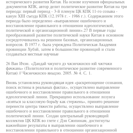
исторического развития Китая. На основе изучения официальных
документов КПК, автор делит политическое развитие Китая на три
периода: первый период - 3-й пленум ЦК КПК 11-го созыва -
канун XIII съезда КПК (12.1978 г. - 1986 г.). Содержанием этого
периода было определено «выправление ошибочного и
восстановление правильного в отношении идеологической,
политической и организационной линии».27 В первые годы
преобразований развитие политической науки Китая в основном
сосредоточивалось на решении базовых, организационных
вопросов. В 1977 г. была учреждена Политическая Академия
провинции Хубэй, затем в большинстве провинций и стали
создаваться местные научные
26 Ван Ичэн. «Дандай чжунго дэ чжэнчжисюэ юй чжтчжи
фачжань» (Политология и политическое развитие современного
Китая) // Чжэнчжисюэ яньцзю. 2005. № 4. С. 1.
Вновь установлена руководящая идея «раскрепощение сознания,
поиск истины в реальных фактах», осуществлено выправление
ошибочного и восстановление правильного в отношении
идеологической линии. Прекращено использование лозунга
«взяться за классовую борьбу как стержень», принято решение
перенести центра тяжести работы, осуществлено выправление
ошибочного и восстановление правильного в отношении
политической линии. Создан центральный руководящий
коллектив ЦК КПК во глете с Дэн Сяопинам, достигнуты
важнейшие результаты в выправлении ошибочного и
восстановлении правильного в отношении организационной