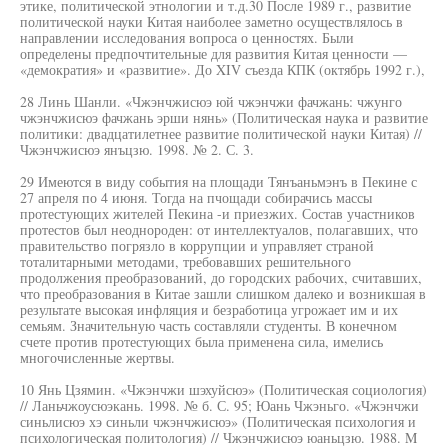
этике, политической этнологии и т.д.30 После 1989 г., развитие
политической науки Китая наиболее заметно осуществлялось в
направлении исследования вопроса о ценностях. Были
определены предпочтительные для развития Китая ценности —
«демократия» и «развитие». До XIV съезда КПК (октябрь 1992 г.),
28 Линь Шанли. «Чжэнчжисюэ юй чжэнчжи фачжань: чжунго
чжэнчжисюэ фачжань эрши нянь» (Политическая наука и развитие
политики: двадцатилетнее развитие политической науки Китая) //
Чжэнчжисюэ янъцзю. 1998. № 2. С. 3.
29 Имеются в виду события на площади Тянъаньмэнъ в Пекине с
27 апреля по 4 июня. Тогда на пчощади собирачись массы
протестующих жителей Пекина -и приезжих. Состав участников
протестов был неоднороден: от интеллектуалов, полагавших, что
правительство погрязло в коррупции и управляет страной
тоталитарными методами, требовавших решительного
продолжения преобразований, до городских рабочих, считавших,
что преобразования в Китае зашли слишком далеко и возникшая в
результате высокая инфляция и безработица угрожает им и их
семьям. Значительную часть составляли студенты. В конечном
счете против протестующих была применена сила, имелись
многочисленные жертвы.
10 Янь Цзямин. «Чжэнчжи шэхуйсюэ» (Политическая социология)
// Ланьчжоусюэкань. 1998. № б. С. 95; Юань Чжэньго. «Чжэнчжи
синьлисюэ хэ синьли чжэнчжисюэ» (Политическая психология и
психологическая политология) // Чжэнчжисюэ юаньцзю. 1988. M