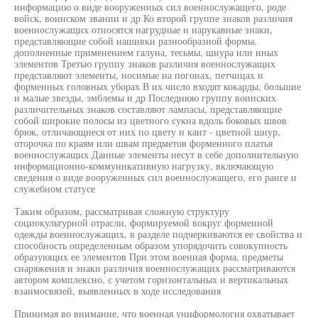
информацию о виде вооруженных сил военнослужащего, роде
войск, воинском звании и др Ко второй группе знаков различия
военнослужащих относятся нагрудные и нарукавные знаки,
представляющие собой нашивки разнообразной формы,
дополненные применением галуна, тесьмы, шнура или иных
элементов Третью группу знаков различия военнослужащих
представляют элементы, носимые на погонах, петчицах и
форменных головных уборах В их число входят кокарды, большие
и малые звезды, эмблемы и др Последнюю группу воинских
различительных знаков составляют лампасы, представляющие
собой широкие полосы из цветного сукна вдоль боковых швов
брюк, отличающиеся от них по цвету и кант - цветной шнур,
оторочка по краям или швам предметов форменного платья
военнослужащих Данные элементы несут в себе дополнительную
информационно-коммуникативную нагрузку, включающую
сведения о виде вооруженных сил военнослужащего, его ранге и
служебном статусе
Таким образом, рассматривая сложную структуру
социокультурной отрасли, формируемой вокруг форменной
одежды военнослужащих, в разделе подчеркиваются ее свойства и
способность определенным образом упорядочить совокупность
образующих ее элементов При этом военная форма, предметы
снаряжения и знаки различия военнослужащих рассматриваются
автором комплексно, с учетом горизонтальных и вертикальных
взаимосвязей, выявленных в ходе исследования
Принимая во внимание, что военная униформология охватывает