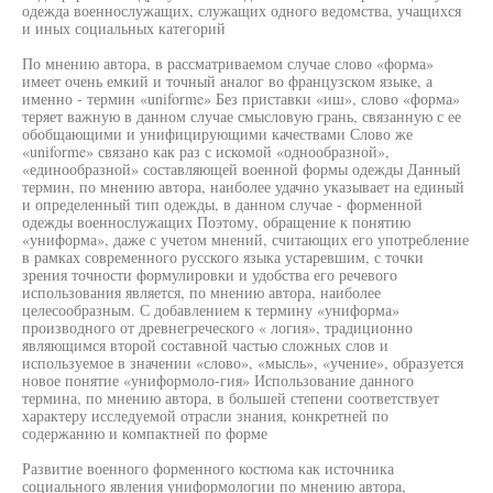
одежда военнослужащих, служащих одного ведомства, учащихся
и иных социальных категорий
По мнению автора, в рассматриваемом случае слово «форма»
имеет очень емкий и точный аналог во французском языке, а
именно - термин «uniforme» Без приставки «иш», слово «форма»
теряет важную в данном случае смысловую грань, связанную с ее
обобщающими и унифицирующими качествами Слово же
«uniforme» связано как раз с искомой «однообразной»,
«единообразной» составляющей военной формы одежды Данный
термин, по мнению автора, наиболее удачно указывает на единый
и определенный тип одежды, в данном случае - форменной
одежды военнослужащих Поэтому, обращение к понятию
«униформа», даже с учетом мнений, считающих его употребление
в рамках современного русского языка устаревшим, с точки
зрения точности формулировки и удобства его речевого
использования является, по мнению автора, наиболее
целесообразным. С добавлением к термину «униформа»
производного от древнегреческого « логия», традиционно
являющимся второй составной частью сложных слов и
используемое в значении «слово», «мысль», «учение», образуется
новое понятие «униформоло-гия» Использование данного
термина, по мнению автора, в большей степени соответствует
характеру исследуемой отрасли знания, конкретней по
содержанию и компактней по форме
Развитие военного форменного костюма как источника
социального явления униформологии по мнению автора,