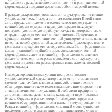
направления, раскрывающие возникновение и развитие военной
формы одежды воздушно-десантных войск и морской пехоты
В разделе раскрываются возможности структурирования военно-
униформологической сферы по иным основаниям В этой связи
автор предлагает положить в основу такого подхода деление
военной формы одежды на парадную, парадно-выходную,
повседневную, полевую и рабочую, каждая из которых, в свою
очередь, подразделяется на летнюю и зимнюю Предметное и
функциональное наполнение военной униформологии не является
исчерпывающей сущностной характеристикой рассматриваемого
феномена и представляется автору неполным без информационно-
коммуникативной, идейной и иных составляющих военной
формы Данные аспекты военной униформологии составляют
диалектическое единство рассматриваемого социокультурного
феномена и дополняют рассмотренные выше аспекты военной
формы одежды
Исследуя горизонтальные уровни построения военно-
унифорологической сферы, автор выделяет три относительно
самостоятельных блока, включающих собственно военное
обмундирование, а также тесно связанные с ним снаряжение и
знаки различия военнослужащих. В этой связи предпринята
авторская попытка дать название каждому из перечисленных
блоков. Отрасль, в рамках которой исследуются предметы
военного обмундирования, носит название «мундироведение»
Раздел военной униформологии, связанный с совокупностью
предметов военного снаряжения, по мнению автора, следует