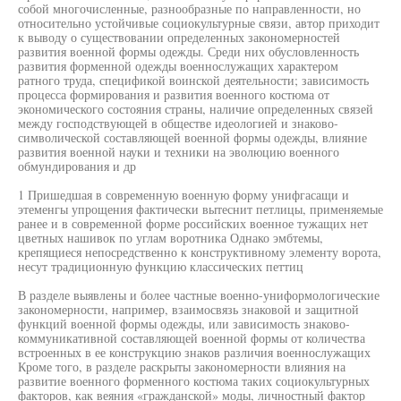
собой многочисленные, разнообразные по направленности, но
относительно устойчивые социокультурные связи, автор приходит
к выводу о существовании определенных закономерностей
развития военной формы одежды. Среди них обусловленность
развития форменной одежды военнослужащих характером
ратного труда, спецификой воинской деятельности; зависимость
процесса формирования и развития военного костюма от
экономического состояния страны, наличие определенных связей
между господствующей в обществе идеологией и знаково-
символической составляющей военной формы одежды, влияние
развития военной науки и техники на эволюцию военного
обмундирования и др
1 Пришедшая в современную военную форму унифгасащи и
этеменгы упрощения фактически вытеснит петлицы, применяемые
ранее и в современной форме российских военное тужащих нет
цветных нашивок по углам воротника Однако эмбтемы,
крепящиеся непосредственно к конструктивному элементу ворота,
несут традиционную функцию классических петтиц
В разделе выявлены и более частные военно-униформологические
закономерности, например, взаимосвязь знаковой и защитной
функций военной формы одежды, или зависимость знаково-
коммуникативной составляющей военной формы от количества
встроенных в ее конструкцию знаков различия военнослужащих
Кроме того, в разделе раскрыты закономерности влияния на
развитие военного форменного костюма таких социокультурных
факторов, как веяния «гражданской» моды, личностный фактор