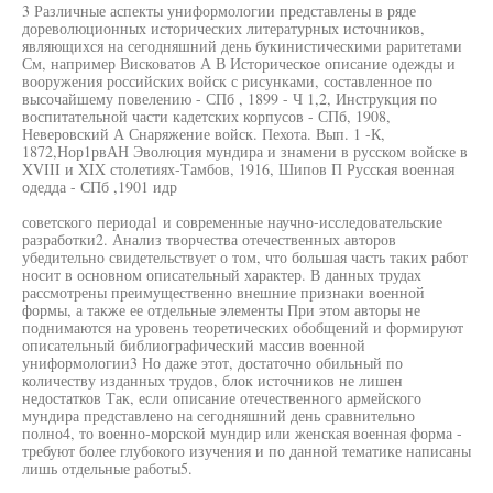
3 Различные аспекты униформологии представлены в ряде
дореволюционных исторических литературных источников,
являющихся на сегодняшний день букинистическими раритетами
См, например Висковатов А В Историческое описание одежды и
вооружения российских войск с рисунками, составленное по
высочайшему повелению - СПб , 1899 - Ч 1,2, Инструкция по
воспитательной части кадетских корпусов - СПб, 1908,
Неверовский А Снаряжение войск. Пехота. Вып. 1 -К,
1872,Нор1рвАН Эволюция мундира и знамени в русском войске в
XVIII и XIX столетиях-Тамбов, 1916, Шипов П Русская военная
одедда - СПб ,1901 идр
советского периода1 и современные научно-исследовательские
разработки2. Анализ творчества отечественных авторов
убедительно свидетельствует о том, что большая часть таких работ
носит в основном описательный характер. В данных трудах
рассмотрены преимущественно внешние признаки военной
формы, а также ее отдельные элементы При этом авторы не
поднимаются на уровень теоретических обобщений и формируют
описательный библиографический массив военной
униформологии3 Но даже этот, достаточно обильный по
количеству изданных трудов, блок источников не лишен
недостатков Так, если описание отечественного армейского
мундира представлено на сегодняшний день сравнительно
полно4, то военно-морской мундир или женская военная форма -
требуют более глубокого изучения и по данной тематике написаны
лишь отдельные работы5.