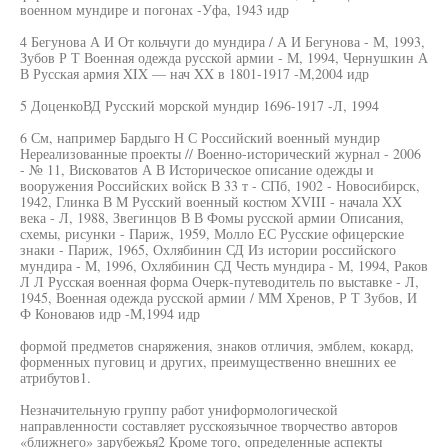
военном мундире и погонах -Уфа, 1943 идр
4 Бегунова А И От кольчуги до мундира / А И Бегунова - М, 1993,
Зубов Р Т Военная одежда русской армии - М, 1994, Чернушкин А
В Русская армия XIX — нач XX в 1801-1917 -М,2004 идр
5 ДоценкоВД Русский морской мундир 1696-1917 -Л, 1994
6 См, например Бардыго Н С Российский военный мундир
Нереализованные проекты // Военно-исторический журнал - 2006
- № 11, Висковатов А В Историческое описание одежды и
вооружения Российских войск В 33 т - СПб, 1902 - Новосибирск,
1942, Глинка В М Русский военный костюм XVIII - начала XX
века - Л, 1988, Звегинцов В В Фомы русской армии Описания,
схемы, рисунки - Париж, 1959, Молло ЕС Русские офицерские
знаки - Париж, 1965, Охлябинин СД Из истории российского
мундира - М, 1996, Охлябинин СД Честь мундира - М, 1994, Раков
Л Л Русская военная форма Очерк-путеводитель по выставке - Л,
1945, Военная одежда русской армии / ММ Хренов, Р Т Зубов, И
Ф Коноваюв идр -М,1994 идр
формой предметов снаряжения, знаков отличия, эмблем, кокард,
форменных пуговиц и других, преимущественно внешних ее
атрибутов1.
Незначительную группу работ униформологической
направленности составляет русскоязычное творчество авторов
«ближнего» зарубежья2 Кроме того, определенные аспекты