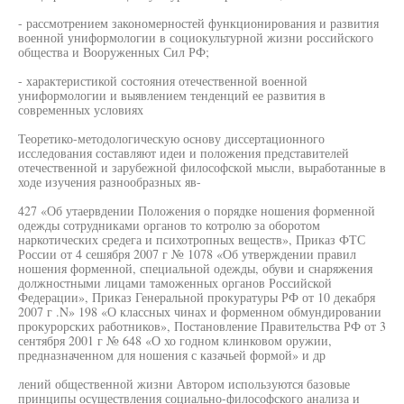
- рассмотрением закономерностей функционирования и развития
военной униформологии в социокультурной жизни российского
общества и Вооруженных Сил РФ;
- характеристикой состояния отечественной военной
униформологии и выявлением тенденций ее развития в
современных условиях
Теоретико-методологическую основу диссертационного
исследования составляют идеи и положения представителей
отечественной и зарубежной философской мысли, выработанные в
ходе изучения разнообразных яв-
427 «Об утаервдении Положения о порядке ношения форменной
одежды сотрудниками органов то котролю за оборотом
наркотических средега и психотропных веществ», Приказ ФТС
России от 4 сешября 2007 г № 1078 «Об утверждении правил
ношения форменной, специальной одежды, обуви и снаряжения
должностными лицами таможенных органов Российской
Федерации», Приказ Генеральной прокуратуры РФ от 10 декабря
2007 г .N» 198 «О классных чинах и форменном обмундировании
прокурорских работников», Постановление Правительства РФ от 3
сентября 2001 г № 648 «О хо годном клинковом оружии,
предназначенном для ношения с казачьей формой» и др
лений общественной жизни Автором используются базовые
принципы осуществления социально-философского анализа и