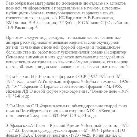
Разнообразные материалы по исследованию отдельных аспектов
военной униформологии представлены в научном, историко-
публицистическом и культуроведческом творчестве таких
отечественных авторов, как НС Бардыго, А В Висковатов,
ВМГчинка, В В Звегинцов, РТ Зубов, Е С Мочло, СД Охлябинин,
Л Л Раков и др 6
При этом следует подчеркнуть, что названные отечественные
авторы рассматривают отдельные элементы социокультурной
жизни, связанные с военной формой одежды и подавляющее
большинство их работ носит узкоспециализированный характер
Основное внимание в них уделяется детальному исследованию
вещественно-материальных качеств обмундирования, его покрою,
цветовой гамме, видов материалов, а также связанных с военной
1 См Берхип И Б Военная реформа в СССР (1924-1925 гг) -М,
1934, Казанский А Унификация формы // Война и техника - 1926 -
№ 43-44, Крюков И Гордись своей военной формой - М, 1955,
Яковлев ЛД О новой форме красноармейца // Военное дело -1919
-Л"°7-8 и др
2 См Иванов С П Форма одежды и обмундирование гвардейских
почков Петербургскою гарнизона втор пол XIX в //Военно-
исторический журнал -2003 -№6 -С 3-4, 81 и др
3 Афанасьев А Шлем в Красной Армии // Военный вестник - 1923
- Л° 22, Военная одежда русской армии - М, 1994, Гребин БП О
форме РККА // Военный вестник -1923 -№25, КривицкийА О