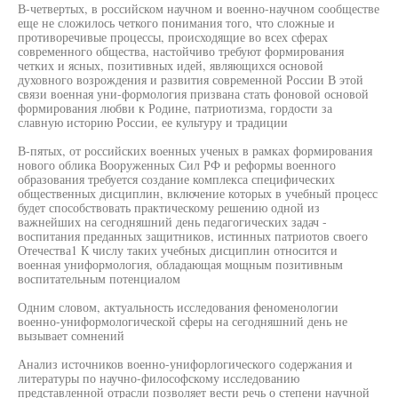
В-четвертых, в российском научном и военно-научном сообществе
еще не сложилось четкого понимания того, что сложные и
противоречивые процессы, происходящие во всех сферах
современного общества, настойчиво требуют формирования
четких и ясных, позитивных идей, являющихся основой
духовного возрождения и развития современной России В этой
связи военная уни-формология призвана стать фоновой основой
формирования любви к Родине, патриотизма, гордости за
славную историю России, ее культуру и традиции
В-пятых, от российских военных ученых в рамках формирования
нового облика Вооруженных Сил РФ и реформы военного
образования требуется создание комплекса специфических
общественных дисциплин, включение которых в учебный процесс
будет способствовать практическому решению одной из
важнейших на сегодняшний день педагогических задач -
воспитания преданных защитников, истинных патриотов своего
Отечества1 К числу таких учебных дисциплин относится и
военная униформология, обладающая мощным позитивным
воспитательным потенциалом
Одним словом, актуальность исследования феноменологии
военно-униформологической сферы на сегодняшний день не
вызывает сомнений
Анализ источников военно-унифорлогического содержания и
литературы по научно-философскому исследованию
представленной отрасли позволяет вести речь о степени научной