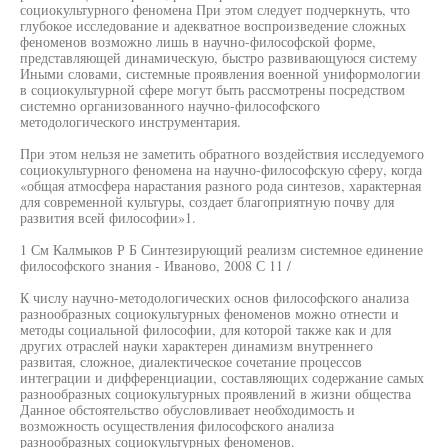
социокультурного феномена При этом следует подчеркнуть, что
глубокое исследование и адекватное воспроизведение сложных
феноменов возможно лишь в научно-философской форме,
представляющей динамическую, быстро развивающуюся систему
Иными словами, системные проявления военной униформологии
в социокультурной сфере могут быть рассмотрены посредством
системно организованного научно-философского
методологического инструментария.
При этом нельзя не заметить обратного воздействия исследуемого
социокультурного феномена на научно-философскую сферу, когда
«общая атмосфера нарастания разного рода синтезов, характерная
для современной культуры, создает благоприятную почву для
развития всей философии»1.
1 См Калмыков Р Б Синтезирующий реализм системное единение
философского знания - Иваново, 2008 С 11 /
К числу научно-методологических основ философского анализа
разнообразных социокультурных феноменов можно отнести и
методы социальной философии, для которой также как и для
других отраслей науки характерен динамизм внутреннего
развитая, сложное, диалектическое сочетание процессов
интеграции и дифференциации, составляющих содержание самых
разнообразных социокультурных проявлений в жизни общества
Данное обстоятельство обусловливает необходимость и
возможность осуществления философского анализа
разнообразных социокультурных феноменов.