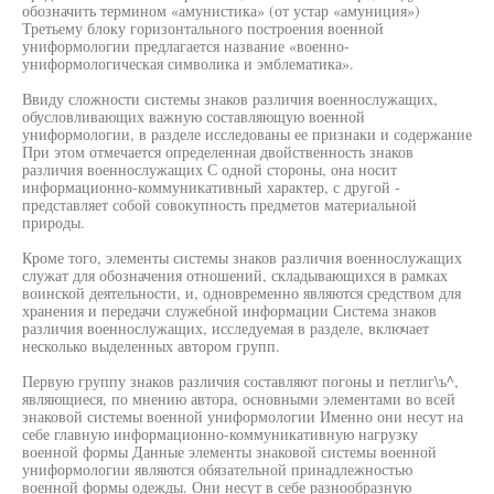
обозначить термином «амунистика» (от устар «амуниция»)
Третьему блоку горизонтального построения военной
униформологии предлагается название «военно-
униформологическая символика и эмблематика».
Ввиду сложности системы знаков различия военнослужащих,
обусловливающих важную составляющую военной
униформологии, в разделе исследованы ее признаки и содержание
При этом отмечается определенная двойственность знаков
различия военнослужащих С одной стороны, она носит
информационно-коммуникативный характер, с другой -
представляет собой совокупность предметов материальной
природы.
Кроме того, элементы системы знаков различия военнослужащих
служат для обозначения отношений, складывающихся в рамках
воинской деятельности, и, одновременно являются средством для
хранения и передачи служебной информации Система знаков
различия военнослужащих, исследуемая в разделе, включает
несколько выделенных автором групп.
Первую группу знаков различия составляют погоны и петлиг\ъ^,
являющиеся, по мнению автора, основными элементами во всей
знаковой системы военной униформологии Именно они несут на
себе главную информационно-коммуникативную нагрузку
военной формы Данные элементы знаковой системы военной
униформологии являются обязательной принадлежностью
военной формы одежды. Они несут в себе разнообразную