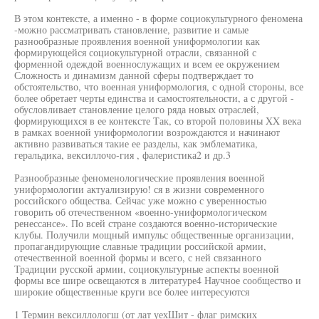
В этом контексте, а именно - в форме социокультурного феномена
-можно рассматривать становление, развитие и самые
разнообразные проявления военной униформологии как
формирующейся социокультурной отрасли, связанной с
форменной одеждой военнослужащих и всем ее окружением
Сложность и динамизм данной сферы подтверждает то
обстоятельство, что военная униформология, с одной стороны, все
более обретает черты единства и самостоятельности, а с другой -
обусловливает становление целого ряда новых отраслей,
формирующихся в ее контексте Так, со второй половины XX века
в рамках военной униформологии возрождаются и начинают
активно развиваться такие ее разделы, как эмблематика,
геральдика, вексиллочо-гия , фалеристика2 и др.3
Разнообразные феноменологические проявления военной
униформологии актуализирую! ся в жизни современного
российского общества. Сейчас уже можно с уверенностью
говорить об отечественном «военно-униформологическом
ренессансе». По всей стране создаются военно-исторические
клубы. Получили мощный импульс общественные организации,
пропагандирующие славные традиции российской армии,
отечественной военной формы и всего, с ней связанного
Традиции русской армии, социокультурные аспекты военной
формы все шире освещаются в литературе4 Научное сообщество и
широкие общественные круги все более интересуются
1 Термин вексиллологш (от лат уехШит - флаг римских