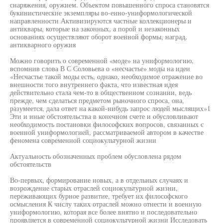
снаряжения, оружием. Объектом повышенного спроса становятся
букинистические экземпляры во-енно-униформологической
направленности Активизируются частные коллекционеры и
антиквары, которые на законных, а порой и незаконных
основаниях осуществляют оборот военной формы, наград,
антикварного оружия
Можно говорить о современной «моде» на униформологию,
вспомнив слова В С Соловьева о «несчастье» моды на идеи
«Несчастье такой моды есть, однако, необходимое отражение во
внешности того внутреннего факта, что известная идея
действительно стала чем-то в общественном сознании, ведь
прежде, чем сделаться предметом рыночного спроса, она,
разумеется, дала ответ на какой-нибудь запрос людей мыслящих»1
Эти и иные обстоятельства в конечном счете и обусловливают
необходимость постановки философских вопросов, связанных с
военной униформологией, рассматриваемой автором в качестве
феномена современной социокультурной жизни
Актуальность обозначенных проблем обусловлена рядом
обстоятельств
Во-первых, формирование новых, а в отдельных случаях и
возрождение старых отраслей социокультурной жизни,
переживающих бурное развитие, требует их философского
осмысления К числу таких отраслей можно отнести и военную
униформологию, которая все более внятно и последовательно
проявляется в современной социокультурной жизни Исследовать