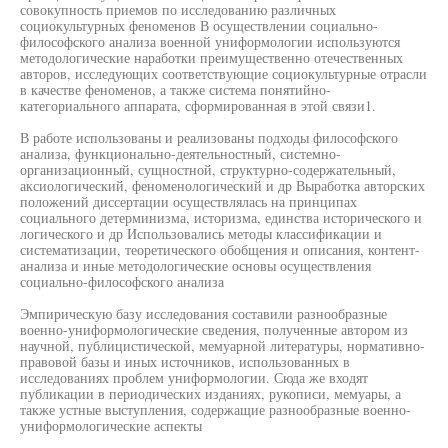
совокупность приемов по исследованию различных
социокультурных феноменов В осуществлении социально-
философского анализа военной униформологии используются
методологические наработки преимущественно отечественных
авторов, исследующих соответствующие социокультурные отрасли
в качестве феноменов, а также система понятийно-
категориального аппарата, сформированная в этой связи1.
В работе использованы и реализованы подходы философского
анализа, функционально-деятельностный, системно-
организационный, сущностной, структурно-содержательный,
аксиологический, феноменологический и др Выработка авторских
положений диссертации осуществлялась на принципах
социального детерминизма, историзма, единства исторического и
логического и др Использовались методы классификации и
систематизации, теоретического обобщения и описания, контент-
анализа и иные методологические основы осуществления
социально-философского анализа
Эмпирическую базу исследования составили разнообразные
военно-униформологические сведения, полученные автором из
научной, публицистической, мемуарной литературы, нормативно-
правовой базы и иных источников, использованных в
исследованиях проблем униформологии. Сюда же входят
публикации в периодических изданиях, рукописи, мемуары, а
также устные выступления, содержащие разнообразные военно-
униформологические аспекты