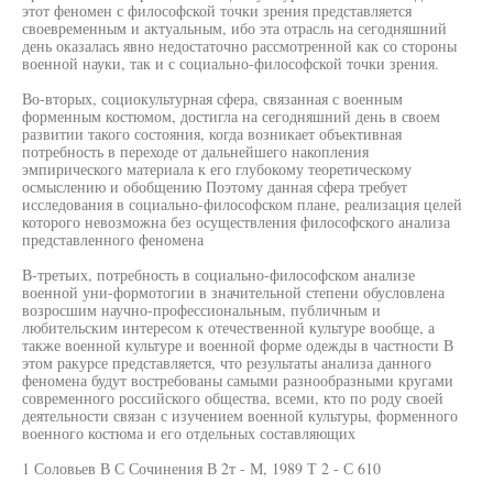
этот феномен с философской точки зрения представляется
своевременным и актуальным, ибо эта отрасль на сегодняшний
день оказалась явно недостаточно рассмотренной как со стороны
военной науки, так и с социально-философской точки зрения.
Во-вторых, социокультурная сфера, связанная с военным
форменным костюмом, достигла на сегодняшний день в своем
развитии такого состояния, когда возникает объективная
потребность в переходе от дальнейшего накопления
эмпирического материала к его глубокому теоретическому
осмыслению и обобщению Поэтому данная сфера требует
исследования в социально-философском плане, реализация целей
которого невозможна без осуществления философского анализа
представленного феномена
В-третьих, потребность в социально-философском анализе
военной уни-формотогии в значительной степени обусловлена
возросшим научно-профессиональным, публичным и
любительским интересом к отечественной культуре вообще, а
также военной культуре и военной форме одежды в частности В
этом ракурсе представляется, что результаты анализа данного
феномена будут востребованы самыми разнообразными кругами
современного российского общества, всеми, кто по роду своей
деятельности связан с изучением военной культуры, форменного
военного костюма и его отдельных составляющих
1 Соловьев В С Сочинения В 2т - М, 1989 Т 2 - С 610