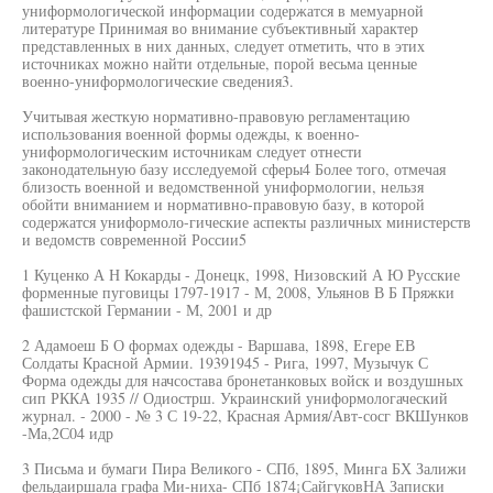
униформологической информации содержатся в мемуарной
литературе Принимая во внимание субъективный характер
представленных в них данных, следует отметить, что в этих
источниках можно найти отдельные, порой весьма ценные
военно-униформологические сведения3.
Учитывая жесткую нормативно-правовую регламентацию
использования военной формы одежды, к военно-
униформологическим источникам следует отнести
законодательную базу исследуемой сферы4 Более того, отмечая
близость военной и ведомственной униформологии, нельзя
обойти вниманием и нормативно-правовую базу, в которой
содержатся униформоло-гические аспекты различных министерств
и ведомств современной России5
1 Куценко А Н Кокарды - Донецк, 1998, Низовский А Ю Русские
форменные пуговицы 1797-1917 - М, 2008, Ульянов В Б Пряжки
фашистской Германии - М, 2001 и др
2 Адамоеш Б О формах одежды - Варшава, 1898, Егере ЕВ
Солдаты Красной Армии. 19391945 - Рига, 1997, Музычук С
Форма одежды для начсостава бронетанковых войск и воздушных
сип РККА 1935 // Одиострш. Украинский униформологаческий
журнал. - 2000 - № 3 С 19-22, Красная Армия/Авт-сосг ВКШунков
-Ма,2С04 идр
3 Письма и бумаги Пира Великого - СПб, 1895, Минга БХ Залижи
фельдаиршала графа Ми-ниха- СПб 1874¡СайгуковНА Записки