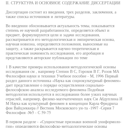
II. СТРУКТУРА И ОСНОВНОЕ СОДЕРЖАНИЕ ДИССЕРТАЦИИ
Диссертация состоит из введения, трех разделов, заключения, а
также списка источников и литературы.
Во введении обосновывается актуальность темы, показывается
степень ее научной разработанности, определяется объект и
предмет, формулируются цели и задачи исследования,
рассматривается его методологическая и эмпирическая основа,
научная новизна, определяются положения, выносимые на
защиту, а также раскрывается научно-теоретическая и
практическая значимость исследования, его апробация и
представляются авторские публикации по теме
1 В качестве примера использования методологической основы
исследования см , например Степин В С, Горохов В Г, Розов МА
Философия науки и техники Учебное пособие - М, 1996 Первый
раздел данного источника «Наука как социокультурный феномен»
дает представление о порядке осуществления социально-
философскою анализа исследуемого феномена Подобная
методология используется в исследовании более узких научных
отраслей, например, физико-магечатичеишх наук См Абдуплина И
М Наука как культурный феномен в концепции Карла Фридриха
фон Вайцзеккера // Вестник Московского ун-та -1997 -Серия 7
Философия -№5 - С 59-75
В первом разделе - «Сущностные признаки военной униформоло-
гии» определяются философско-методологические основы