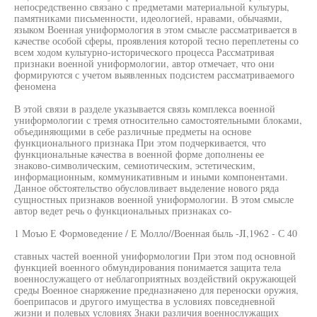
непосредственно связано с предметами материальной культуры,
памятниками письменности, идеологией, нравами, обычаями,
языком Военная униформология в этом смысле рассматривается в
качестве особой сферы, проявления которой тесно переплетены со
всем ходом культурно-исторического процесса Рассматривая
признаки военной униформологии, автор отмечает, что они
формируются с учетом выявленных подсистем рассматриваемого
феномена
В этой связи в разделе указывается связь комплекса военной
униформологии с тремя относительно самостоятельными блоками,
объединяющими в себе различные предметы на основе
функционального признака При этом подчеркивается, что
функциональные качества в военной форме дополнены ее
знаково-символическим, семиотическим, эстетическим,
информационным, коммуникативным и иными компонентами.
Данное обстоятельство обусловливает выделение нового ряда
сущностных признаков военной униформологии. В этом смысле
автор ведет речь о функциональных признаках со-
1 Моъю Е Формоведение / Е Молло//Военная быль -JI,1962 - С 40
ставных частей военной униформологии При этом под основной
функцией военного обмундирования понимается защита тела
военнослужащего от неблагоприятных воздействий окружающей
среды Военное снаряжение предназначено для переноски оружия,
боеприпасов и другого имущества в условиях повседневной
жизни и полевых условиях Знаки различия военнослужащих