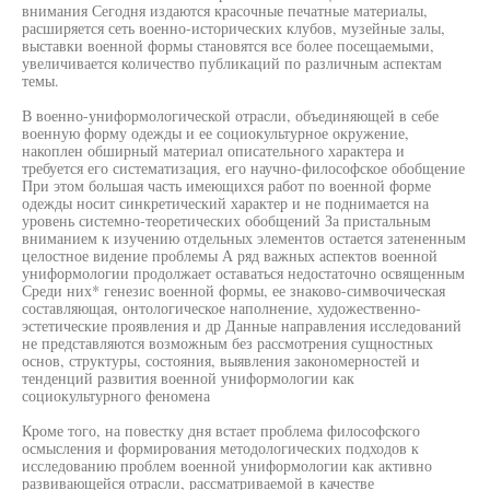
внимания Сегодня издаются красочные печатные материалы,
расширяется сеть военно-исторических клубов, музейные залы,
выставки военной формы становятся все более посещаемыми,
увеличивается количество публикаций по различным аспектам
темы.
В военно-униформологической отрасли, объединяющей в себе
военную форму одежды и ее социокультурное окружение,
накоплен обширный материал описательного характера и
требуется его систематизация, его научно-философское обобщение
При этом большая часть имеющихся работ по военной форме
одежды носит синкретический характер и не поднимается на
уровень системно-теоретических обобщений За пристальным
вниманием к изучению отдельных элементов остается затененным
целостное видение проблемы А ряд важных аспектов военной
униформологии продолжает оставаться недостаточно освященным
Среди них* генезис военной формы, ее знаково-симвочическая
составляющая, онтологическое наполнение, художественно-
эстетические проявления и др Данные направления исследований
не представляются возможным без рассмотрения сущностных
основ, структуры, состояния, выявления закономерностей и
тенденций развития военной униформологии как
социокультурного феномена
Кроме того, на повестку дня встает проблема философского
осмысления и формирования методологических подходов к
исследованию проблем военной униформологии как активно
развивающейся отрасли, рассматриваемой в качестве