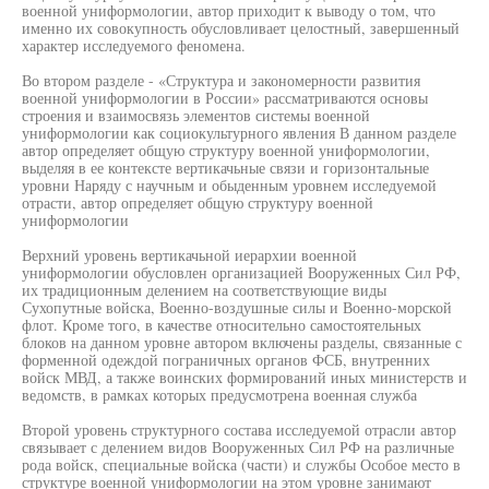
военной униформологии, автор приходит к выводу о том, что
именно их совокупность обусловливает целостный, завершенный
характер исследуемого феномена.
Во втором разделе - «Структура и закономерности развития
военной униформологии в России» рассматриваются основы
строения и взаимосвязь элементов системы военной
униформологии как социокультурного явления В данном разделе
автор определяет общую структуру военной униформологии,
выделяя в ее контексте вертикачьные связи и горизонтальные
уровни Наряду с научным и обыденным уровнем исследуемой
отрасти, автор определяет общую структуру военной
униформологии
Верхний уровень вертикачьной иерархии военной
униформологии обусловлен организацией Вооруженных Сил РФ,
их традиционным делением на соответствующие виды
Сухопутные войска, Военно-воздушные силы и Военно-морской
флот. Кроме того, в качестве относительно самостоятельных
блоков на данном уровне автором включены разделы, связанные с
форменной одеждой пограничных органов ФСБ, внутренних
войск МВД, а также воинских формирований иных министерств и
ведомств, в рамках которых предусмотрена военная служба
Второй уровень структурного состава исследуемой отрасли автор
связывает с делением видов Вооруженных Сил РФ на различные
рода войск, специальные войска (части) и службы Особое место в
структуре военной униформологии на этом уровне занимают