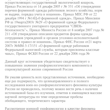
осуществляющих государственный экологический кошроль,
Приказ Рослесхоза от 14 декафя 2005 г № 331 «Об утверждении
перечня форменной одежды работников лесного хозяйства, норм
ее выдачи, порвдка учета и ношения», Приказ МПС РФ от 22
декабря 1994 г №14Ц«0 форменной одежде», Приказ Минсвязи
РФ ш 19марта2003г №29 «О форменной одежде Федерального
государственного унитарного предприятия "СВЯЗЬ-
безопасность"», Приказ Минюста России от 8 ноября 2007 года №
211 «Об утверждении описания предметов формы одежды
сотрудников учреждений и органов уголовно-исполнительной
сисгелш и правил ее ношения», Приказ ФНС России от21 марта
2007г №ММ-3-17/151 «О форменной одежде рабопшков
Федеральной налоговой службы, которым присвоены классные
чшьл», Приказ ФСКН России от 22 декабря 2006 года №
Данный круг источников убедительно свидетельствует о
повышении значения униформологического компонента в
социокультурной жизни современной России
Не умаляя ценность всех представленных источников, необходимо
еще раз подчеркнуть, что целенаправленного и полного
исследования воен-но-униформологического феномена культуры
России не проводилось, поэтому можно вести речь о наличии
источниковой базы его изучения, отметив в имеющемся массиве
научной литературы по теме определенные пробелы
обобщающего, теоретического характера
Рассмотрение военной униформологии в качестве феномена