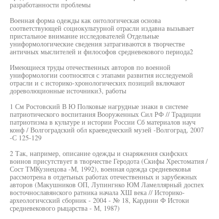
разработанности проблемы
Военная форма одежды как онтологическая основа
соответствующей социокультурной отрасли издавна вызывает
пристальное внимание исследователей Отдельные
униформологические сведения затрагиваются в творчестве
античных мыслителей и философов средневекового периода2
Имеющиеся труды отечественных авторов по военной
униформологии соотносятся с этапами развития исследуемой
отрасли и с историко-хронологических позиций включают
дореволюционные источники3, работы
1 См Ростовский В Ю Полковые нагрудные знаки в системе
патриотического воспитания Вооруженных Сил РФ // Традиции
патриотизма в культуре и истории России Сб материалов науч
конф / Волгоградский обл краеведческий музей -Волгоград, 2007
-С 125-129
2 Так, например, описание одежды и снаряжения скифских
воинов присутствует в творчестве Геродота (Скифы Хрестоматия /
Сост ТМКузнецова -М, 1992), военная одежда средневековья
рассмотрена в отдетьных работах отечественных и зарубежных
авторов (Макушников ОП, Лупингнко ЮМ Ламеллярный доспех
восточнославянского ратника начала ХШ века // Историко-
археологичсский сборник - 2004 - № 18, Кардини Ф Истоки
средневекового рыцарства - М, 1987)