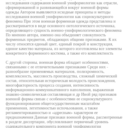
исследования содержания военной униформологии как отрасли,
сформированной и развивающейся вокруг военной формы
одежды Автором выявляются исходные принципы и методы
исследования военной униформологии как социокультурного
феномена При этом военная форменная одежда представлена и
рассматривается в виде основного онтологического источника,
определяющего сущность военно-униформологического феномена
По мнению автора, именно она объединяет совокупность
форменных предметов, обладающих общими признаками. К их
числу относятся единый цвет, единый покрой и конструкция,
единое качество материала, из которого изготовлены все элементы
конкретного форменного костюма, а также его комплектность
С другой стороны, военная форма обладает особенностями,
связанными с ее отличительными признаками Среди них -
разнообразие применяемых материалов, полихромность,
комплексность, массовость производства, сложный химический
состав, относительная историческая молодость происхождения,
многофакторность процесса создания, интенсивность
информационно-коммуникативного наполнения, выраженная
знаково-символическая составляющая и др Иной ряд признаков
военной формы связан с особенностями ее социокультурного
функционирования общегосударственным масштабом
применения, легитимностью испочьзования, а также
регламентированностью и «адресным» характером ее
предназначения Данные признаки военной формы, рассмотренные
в разделе диссертации, обусловливают первичный уровень
содержательного компонента военной униформологии