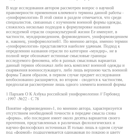
В ходе исследования автором рассмотрен вопрос о научной
правомерности применения ключевого термина данной работы -
«униформология» В этой связи в разделе отмечается, что среди
специалистов, связанных с изучением военной формы одежды,
сложилось несколько подходов к формулировке названия
исследуемой отрасли социокультурной жизни Ее именуют, в
частности, мундироведением, формоведениеч, униформоведением
и, наконец, униформологией1. По мнению автора, именно термин
«униформология» представляется наиболее удачным. Подход к
определению названия отрасли по категории «мундир», не в
полной мере обозначает истинные смысловые границы
исследуемого феномена, ибо в разных смысловых вариантах
данный термин обозначал либо весь комплект военной одежды и
снаряжения военнослужащего, либо лишь верхнюю часть военной
формы Таким образом, в первом случае предмет исследования
необоснованно расширяется, во втором - сводится к частностям,
предполагая рассмотрение лишь одного элемента военной формы
1 Пархаев О К Азбука российской униформолопни // Гербовед
-1997 -№22 - С 78
Понятие «формоведение»1, по мнению автора, характеризуется
отсутствием необходимой точности в передаче смысла слова
«форма», ибо последнее имеет около десятка вариантов своего
прочтения, представленных в различных филологических и
научно-философских источниках И только лишь в одном случае
под «формой» подразумевается одинаковая по покрою и цвету