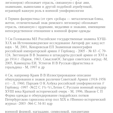
легионеров) обозначает отрасль, связанную с флаг ами,
знаменами, вымпелами и другой подобной атрибутикой,
играющей важную роль в военной униформологии
4 Термин фалеристика (от греч <рсйара — металлическая бляха,
жетон, отличительный знак римского легионера) обозначает
отрасль, связанную с орденами, медалями и знаками, имеющими
непосредственное отношение к военной форме одежды
3 См Голованова МЛ Российские государственные знамена ХУШ-
Х1Х вв Источниковедческое исследование Автореф дис каид ист
наук - М, 2001, Коиаровская ЕП Знаменная иконография
российской императорской армии // Гербовед - 2005 - № 83 -С 79-
124, Звггинцов В В Знамена и штандарты русской армии от XVI в
до 1914 г -Париж, 1963, СмысловОС Загадки советских наград -М,
2005, Каменцгва ЕИ, Устюгов Н В Русская сфрагистика и
геральдика - М, 1997 и др
4 См, например Краев В В Иллюстрировашюе описание
обмундирования и знаков различия Советской Армии (1918-1958
гг) - Л, 1960, Пархаев О К Азбука российской униформологии //
Гербовед -1997 -№22 С 1%-%\,Летин С Русскии военный мундир
XVIII века Краткий исторический очерк - М, 1996, Иванов С П
Форма одежды и обмундирование гвардейских потков
Петербургскою гарнизона втор пол XIX в //Военно-исторический
журнал -2003 -№6 С 34-81 идр
военной формой, наградами, символикой, предметами