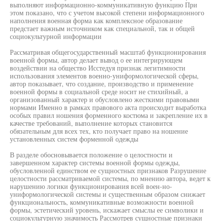
выполняют информационно-коммуникативную функцию При
этом показано, что с учетом высокой степени информационного
наполнения военная форма как комплексное образование
предстает важным источником как специальной, так и общей
социокультурной информации
Рассматривая общегосударственный масштаб функционирования
военной формы, автор делает вывод о ее интегрирующем
воздействии на общество Исстедуя признак легитимности
использования элементов военно-униформологической сферы,
автор показывает, что создание, производство и применение
военной формы в социальной среде носит не стихийный, а
организованный характер и обусловлено жесткими правовыми
нормами Именно в рамках правового акта происходит выработка
особых правил ношения форменного костюма и закрепление их в
качестве требований, выполнение которых становится
обязательным для всех тех, кто получает право на ношение
установленных систем форменной одежды
В разделе обосновывается положение о целостности и
завершенном характер системы военной формы одежды,
обусловленной единством ее сущностных признаков Разрушение
целостности рассматриваемой системы, по мнению автора, ведет к
нарушению логики функционирования всей воен-но-
униформологической системы и существенным образом снижает
функциональность, коммуникативные возможности военной
формы, эстетический уровень, искажает смыслы ее символики и
социокультурную значимость Рассмотрев сущностные признаки