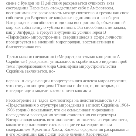
сцене с Кундри из II действия раскрывается сущность акта
сострадания Парсифаль отождествляет себя с Амфортасом,
воспринимая его расколотость между святостью и грехом как свою
собственную Разрешение конфликта единичною и всеобщею
Ватер видт в способности индивида воспринимай, объективный
мир как собственную vyбъeкгивнocть Эш способность не задана,
как у Зигфрида, а требует внутренних усилии 1ероя В
«Парсифалс» мироустрое-ние, свершившееся в сфере личности
проецируется на внешний миропорядок, восстаиавтивдя и
благоустраивая его
Третья ыава исследования («Мироустроитсльная концепция А
Скрябина») раскрывает уникальность скрябинского видения проб
темы преобразования мира Специфика мироустроительства
Скрябина заключается, во-
первых, н аюуализации процессуального аспекта миро>строения,
что созвучно концепциям ГТлатона и Фихю, и, во-вторых, п
интерпретации модели космогоническою акта
Рассмотрение вз' тядов композитора на действительность (3 1
«Представления о структуре мироздания в записях Скрябина 1904-
1906 годов») показывает, что он осмысливает мироздание
посредством воссоздания этапов стаповтсния ею структуры
Воспроизводя модель возникновения множества из единичности,
композитор наполняет составляющие ее катеюрии новым
содержанием Архетипы Хаоса, Космоса оформления раскрываются
в его концепции как психические явления Хаотическая