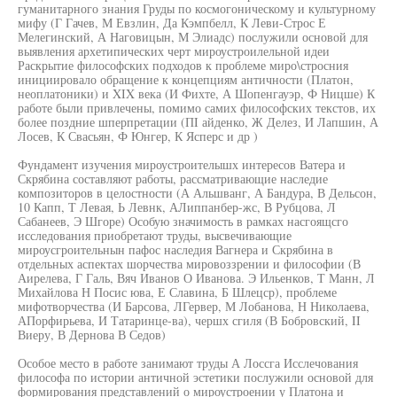
гуманитарного знания Груды по космогоническому и культурному
мифу (Г Гачев, М Евзлин, Да Кэмпбелл, К Леви-Строс Е
Мелегинский, А Наговицын, М Элиадс) послужили основой для
выявления архетипических черт мироустроилельной идеи
Раскрытие философских подходов к проблеме миро\стросния
инициировало обращение к концепциям античности (Платон,
неоплатоники) и XIX века (И Фихте, А Шопенгауэр, Ф Ницше) К
работе были привлечены, помимо самих философских текстов, их
более поздние шперпретации (ПI айденко, Ж Делез, И Лапшин, А
Лосев, К Свасьян, Ф Юнгер, К Ясперс и др )
Фундамент изучения мироустроителышх интересов Ватера и
Скрябина составляют работы, рассматривающие наследие
композиторов в целостности (А Альшванг, А Бандура, В Дельсон,
10 Капп, Т Левая, Ь Левнк, АЛиппанбер-жс, В Рубцова, Л
Сабанеев, Э Шгоре) Особую значимость в рамках насгоящсго
исследования приобретают труды, высвечивающие
мироусгроительнын пафос наследия Вагнера и Скрябина в
отдельных аспектах шорчества мировоззрении и философии (В
Аирелева, Г Галь, Вяч Иванов О Иванова. Э Ильенков, Т Манн, Л
Михайлова Н Посис юва, Е Славина, Б Шлецср), проблеме
мифотворчества (И Барсова, ЛГервер, М Лобанова, Н Николаева,
АПорфирьева, И Татаринце-ва), чершх сгиля (В Бобровский, II
Виеру, В Дернова В Седов)
Особое место в работе занимают труды А Лоссга Исслечования
философа по истории античной эстетики послужили основой для
формирования представлений о мироустроении у Платона и