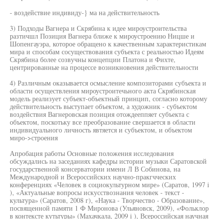
- воздействие индивиду-} ма на действительность
3) Подходы Вагнера и Скрябина к идее мироустроительства
разтичшл Позиция Вагнера ближе к мироустроению Ницше и
Шопенгауэра, которое обращено к качественным характеристикам
мира и способам сосуществования субъекта с реальностью Идеям
Скрябина более созвучны концепции Платона и Фихте,
центрированные на процессе возникновения действительности
4) Различным оказывается осмысление композиторами субъекта и
области осуществления мироустроитечьного акта Скрябинская
модель реализует субъект-объектный принцип, согласно которому
действительность выступает объектом, а художник - субъектом
воздействия Вагнеровская позиция отождееппяет субъекта с
объектом, поскотьку все преобразование свершается в области
индивидуального личность явтяется и субъектом, и объектом
миро->строения
Апробация работы Основные положения исследования
обсуждались на заседаниях кафедры истории музыки Саратовской
государственной консерватории имени Л В Собинова, на
Международной и Всероссийских научно-пракгчческих
конференциях «Человек в социокультурном мире» (Саратов, 1997 i
), «Актуальные вопросы искусствознания человек - текст -
культура» (Саратов, 2008 г), «Наука - Творчество - Образование»,
посвященной памяти 1 Ф Миронова (Ульяновск, 2009), «Фольклор
в контексте кутьтуры» (Махачкала, 2009 i ), Всероссийская научная