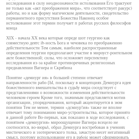
исследования в силу неоднозначности истолкования Его трактуют
не только как «акт преображения мира», что соответствует ракурс)
работы, но и как форму магическом деятельности, свидетельство
перманентного присутствия Божества Наконец особое
истолкование эгот термин получает п работах русских философов
конца
XIX - начала XX века которые опреде шот геургию как
совместную деятс ib-ность Ьога и чечовека по преображению
действительности Тем самым, наиболее распространенные
определения теургии предполагают участие в мироуст-роительном
акте божественной; силы, что осложняет перспективу
исследования из-за крайне противоречивых религиозных
предиавлении Вагнера и Скрябина
Понятие «демиург ия» в большей степени отвечает
направленности рабо-[Ы, поскольку в концепциях Демиурга идея
божественного вмешательства в судьбу мира соседствует с
представлениями о возможности изменения действительности
человеком-героем Кроме того, значимым представляется мотив
организации, упорядочивания, который акцентируется в эюм
понятии Тем не менее, термин «дсмиур!ия» также не вполне
отвечает тому пониманию миро-устроительства, которое принято
в данной работе Во-первых, как показано в ходе исследования, с
понятием «демиургия» мироощущение Вагнера всецело не
соотносится, во-вюры\, образ Демиурга востребован в учениях
мистического и эзотерического толка, зачастую несет негативный
смысл, поэтому использование его в pa6oie может сформировать