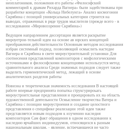
неоплатоников, положения его работы «Философский
комментарий к драмам Рихарда Вагнера» были задействованы при
разработке концепции «Кольца Нибелунга» Анализ космогонии
Скрябина с позиций универсальных категории строится на
выводах, отраженных в ряде трудов мыслителя (прежде всего - в
исследовании «Мировоззрение Скрябина»)
Ведущим напрарлеиием диссертации является раскрытие
мироуетрои-тельной идеи на основе ав юрских концепций
преображения действительности Основным методом исследования
избран системный подход, позволяющий осмыслить настедие
Вагнера и Скрябина в свете мироустроительной установки Для
соотнесения представлений композиторов с мифологическими
источниками и философскими концепциями использустся метод
сравнительного анализа Среди значимых подходов следует также
выделить герменевтический метод, лежащий в основе
аналитических разделов работы
Новизна и теоретическая значимость исследования В настоящей
работе впервые предпринята попытка струкгурироьагь
мироустроитсльные представления и проецировать их на область
художественной деятельности Осмысление творчества Ватера и
Скрябина с позиции мироустроения и создание целостного
представления о специфике реализации этой идеи также
представляется новым подходом к изучению наследия
композиторов Сам факт обращения в одном исследовании к
наследию ярчайших индивидуумов, относящихся к разным
национальным школам, - явление, встречающееся не часто