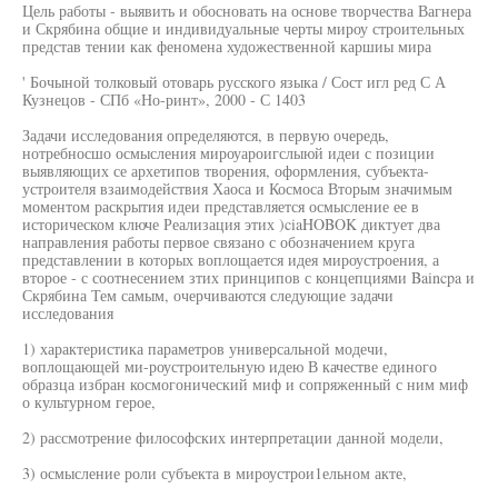
Цель работы - выявить и обосновать на основе творчества Вагнера
и Скрябина общие и индивидуальные черты мироу строительных
представ тении как феномена художественной каршиы мира
' Бочыной толковый отоварь русского языка / Сост игл ред С А
Кузнецов - СПб «Но-ринт», 2000 - С 1403
Задачи исследования определяются, в первую очередь,
нотребносшо осмысления мироуароигслыюй идеи с позиции
выявляющих се архетипов творения, оформления, субъекта-
устроителя взаимодействия Хаоса и Космоса Вторым значимым
моментом раскрытия идеи представляется осмысление ее в
историческом ключе Реализация этих )ciaHOBOK диктует два
направления работы первое связано с обозначением круга
представлении в которых воплощается идея мироустроения, а
второе - с соотнесением зтих принципов с концепциями Baincpa и
Скрябина Тем самым, очерчиваются следующие задачи
исследования
1) характеристика параметров универсальной модечи,
воплощающей ми-роустроительную идею В качестве единого
образца избран космогонический миф и сопряженный с ним миф
о культурном герое,
2) рассмотрение философских интерпретации данной модели,
3) осмысление роли субъекта в мироустрои1ельном акте,