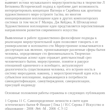
выявчяет истоки музыкального мироустроительства в творчестве Л
Бетховена Исторический подход к проблеме дает возможность
интерпретировать концепции Вагнера и Скрябина как архетипы
художественного миро-устроите 1ьства, во многом
инициировавшие воплощение идеи в других композиторских
системах (в том числе Г Малера, Дж Кейджа, К Штокхаузена)
Художественное воплощение идеи представляется перспективным
направлением развития современного искусства
Выявленные в работе художественно-философские подходы к
реализации мироустроительной идеи позволяют говорить о ее
универсализме и всеохватпо-сти Мироустроение осмысчивается в
диссертации как явление, пронизывающее различные сферы бытия
человека, определяющее сто феноменальность Творчески-
созидатечьныи аспект идеи отражает деятсчьностный срез
человеческого бытия, мироустроение, понятое в ракурсе
отношений единичного и всеобщего, актуализирует
диалогичпость существования человека, его встроен-иость в
систему мироздания, наконец, у миро)строигечьной идеи есть и
субъектное воплощение, выражающееся в потребности
самоидентификации, самоутверждения, самореализации,
присущей индивиду
Основные положения работы отражены в следующих публикациях
1 Серова 11 С. Самоопределение личности в свете идеи
эстетического бытия Ф Ницше [ Гека ] / Н.С Серова // Искусство и
образование - 2008 -№6 -М , 2008 -С 5-12