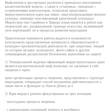
Выявленные в диссертации различия в принципах воплощения
космогонической модели, а (акже в установках, связанных с
устремлениями композиторов, позволили представить
мироустроительную идею как емкое, смыслопорождающее явление
кулыуры, имеющее неисчерпаемый креагивный потенциал
Мироустрое-ние Скрябина и Вашера осмысливается в работе как
творческий акт, раздвинувший 1раницы искусства, включивший
(ити вернувший) сю в процессы развития мироздания
Практическая значимость работы видится в возможности
использовать представленные материалы в образовательной и
культурно-просвежтечьской деятельности, при пощотовкс лекций
по истории музыки, культуролог, фичо-софии и другим
гуманшарным дисциплинам Положения, выносимые на защиту
1) Универсальной моделью офажающей мироустроительную идею
является космогонический миф поскольку он заключает в себе
сведения о прин-
ципе организации процесса творения, представления о структуре
мироздания, утверждает способ восприятия действительности а
также место и функции су бъекта-Демиу pi а
2) Идея мироуст роения сфокусирована на трех позициях
- воссоздание процесса творения,
- i армонизация отношений тичного и всеобщего,