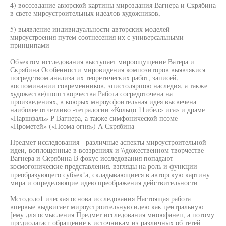
4) воссоздание авюрской картины мироздания Вагнера и Скрябина
в свете мироустроительных идеалов художников,
5) выявление индивидуальности авторских моделей
мироустроения путем соотнесения их с универсальными
принципами
Объектом исследования выступает мироощущение Ватера и
Скрябина Особенности мировидения композиторов выявчякися
посредством анализа их теоретических работ, записей,
воспоминании современников, зпистолярпою наследия, а также
художестве)шош творчества Работа сосредоточена на
произведениях, в коюрых мнроусфоительная идея высвечена
наиболее отчетливо -тетралогии «Кольцо 11ибел> ига» и драме
«Паршфаль» Р Вагнера, а также симфонической поэме
«Прометей» («Поэма огня») А Скрябина
Предмет исследования - различные аспекты мироустроительной
идеи, воплощенные в воззрениях и \\дожественном творчестве
Вагнера и Скрябина В фокус исследования попадают
космогонические представления, взгляды на роль и функции
преобразующего субьек!а, складывающиеся в авторскую картину
мира и определяющие идею преображения действительности
Мстодоло1 ическая основа исследования Настоящая работа
впервые выдвигает мироустроительную идею как центральную
[ему для осмысления Предмет исследования мноюфанеп, а потому
прсдиолагасг обращение к источникам из различных об тетей