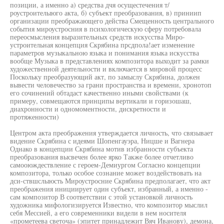
позиции, а именно а) средства дчя осущестечения т/
роустроителыюго акта, б) субъект преобразования, в) приниип
организации преображающего действа Смещенность центрального
события мироустросния в психологическую сферу потребовала
переосмысления выразительных средств искусства Миро-
устроительная концепция Скрябина прсдпола!ает изменение
параметров музыкальною языка и понимания языка искусства
вообще Музыка в представлениях композитора выходит за рамки
художественной деятельности и включается в мировой процесс
Поскольку преобразующий акт, по замыслу Скрябина, должен
вывести человечество за грани пространства и времени, хронотоп
его сочинений обтадаст качественно иными свойствами (к
примеру, совмещаются принципы вертикали и горизошаш,
диахронности и одномоментности, дискретности и
протяженности)
Центром акта преображения утверждается личность, что связывает
видение Скрябина с идеями Шопенгауэра, Ницше и Вагнера
Однако в концепции Скрябина мотив избранности субъекта
преобразования высвечен более ярко Также более отчетливо
самооюждествление с героем-Демиургом Согласно концепции
композитора, только особое сознание может воздействовать на
дси-ствшслыюсть Мироустросние Скрябина предполагает, что акт
преображения инициирует один субъект, избранный, а именно -
сам композитор В соответствии с этой установкой личность
художника мифологизируется Известно, что композитор мыслил
себя Мессией, а его современники видели в нем носителя
«прометеева светоча» (эпитет принадлежит Вяч Иванову), демона,