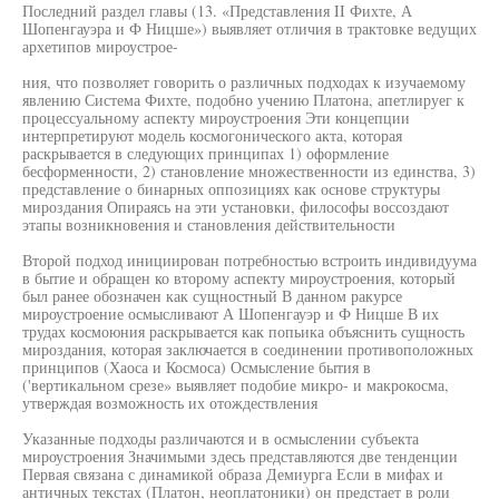
Последний раздел главы (13. «Представления II Фихте, А
Шопенгауэра и Ф Ницше») выявляет отличия в трактовке ведущих
архетипов мироустрое-
ния, что позволяет говорить о различных подходах к изучаемому
явлению Система Фихте, подобно учению Платона, апетлируег к
процессуальному аспекту мироустроения Эти концепции
интерпретируют модель космогонического акта, которая
раскрывается в следующих принципах 1) оформление
бесформенности, 2) становление множественности из единства, 3)
представление о бинарных оппозициях как основе структуры
мироздания Опираясь на эти установки, философы воссоздают
этапы возникновения и становления действительности
Второй подход инициирован потребностью встроить индивидуума
в бытие и обращен ко второму аспекту мироустроения, который
был ранее обозначен как сущностный В данном ракурсе
мироустроение осмысливают А Шопенгауэр и Ф Ницше В их
трудах космоюния раскрывается как попьика объяснить сущность
мироздания, которая заключается в соединении противоположных
принципов (Хаоса и Космоса) Осмысление бытия в
('вертикальном срезе» выявляет подобие микро- и макрокосма,
утверждая возможность их отождествления
Указанные подходы различаются и в осмыслении субъекта
мироустроения Значимыми здесь представляются две тенденции
Первая связана с динамикой образа Демиурга Если в мифах и
античных текстах (Платон, неоплатоники) он предстает в роли