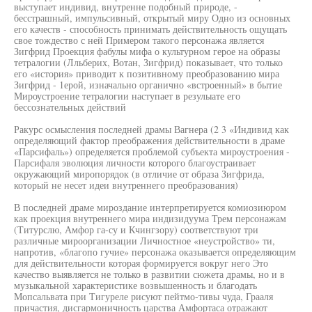
выступает индивид, внутренне подобный природе, -
бесстрашный, импульсивный, открытый миру Одно из основных
его качеств - способность принимать действительность ощущать
свое тождество с ней Примером такого персонажа является
Зигфрид Проекция фабулы мифа о культурном герое на образы
тетралогии (Лльберих, Вотан, Зигфрид) показывает, что только
его «история» приводит к позитивному преобразованию мира
Зигфрид - 1ерой, изначально органично «встроенный» в бытие
Мироустроение тетралогии наступает в резулыате его
бессознательных действий
Ракурс осмысления последней драмы Вагнера (2 3 «Индивид как
определяющий фактор преображения действительности в драме
«Парсифаль») определяется проблемой субъекта мироустроения -
Парсифаля эволюция личности которого благоустраивает
окружающий миропорядок (в отличие от образа Зигфрида,
который не несет идеи внутреннего преобразования)
В последней драме мироздание интерпретируется комиозиюром
как проекция внутреннего мира индизидуума Трем персонажам
(Титурслю, Амфор га-су и Кчингзору) соответствуют три
различные мироорганизации Личностное «неустройство» ти,
напротив, «благопо гучие» персонажа оказывается определяющим
для действительности которая формируется вокруг него Это
качество выявляется не только в развитии сюжета драмы, но и в
музыкальной характеристике возвышенность и благодать
Мопсальвата при Тигуреле рисуют пейтмо-тивы чуда, Грааля
причастия, дисгармоничность царства Амфортаса отражают