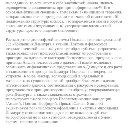
мирозданию, то есть нссст в себе хаотической начало, являясь
одновременно воплощением принципа оформленное™ Его
основные функции сводимы к трем актам а) инициации творения,
которая заключается в преодолении изначальной целостности, б)
поддержанию структуры космоса, что выражается в мотиве борьбы
с хтониче-скими чудовищами, в) утверждению космической
структуры через ее очищение (излечение)
Рассмотрение философской системы Платона и ею последователей
(12 «Концепция Демиурга в учении Платона и философов
неоплатонической школы») уточняет образ субъекта-устроителя, а
также осмысливает процессуальный аспект мироустроения в
проекции на идеальные категории беспредельного, предела, числа,
причины Анализ платоновского диалога «Тимей» позволяет
ограничить мифологические представления о Демиурге и его роти
в становлении мироздания Демиург Плалона - не творец, но
устроите 1ь мира, мастер, воплощающий в идеальных и
материальных сущностях вечный прообрал Значимыми идеями
птатоновского диалога, соотносимыми с ракурсом исследования,
представляются принцип творения по образцу, упорядочивающая
роль Демиурга, а также стадиальность отражения
мироустроительного процесса Неоплатонические концепции
(Амелий, Плотин, Порфирий, Прокл, Юлиан, Ямв-лих)
акцентируют роль числового оформления в картине мироздания
Демиург у неоплатоников предстает не юлько как субъект
мироустроения но и как категория, отождествляемая с Умом,
светом, творящим принципом