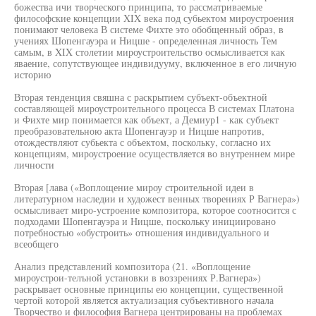
божества ичи творческого принципа, то рассматриваемые
философские концепции XIX века под субьектом мироустроения
понимают человека В системе Фихте это обобщенный образ, в
учениях Шопенгауэра и Ницше - определенная личность Тем
самым, в XIX столетии мироустроительство осмысливается как
яваение, сопутствующее индивидууму, включенное в его личную
историю
Вторая тенденция свяшна с раскрытием субъект-объектной
составляющей мироустроительного процесса В системах Платона
и Фихте мир понимается как объект, а Демиур1 - как субъект
преобразовательною акта Шопенгауэр и Ницше напротив,
отождествляют субьекта с объектом, поскольку, согласно их
концепциям, мироустроение осуществляется во внутреннем мире
личности
Вторая [лава («Воплощение мироу строительной идеи в
литературном наследии и художест венных творениях Р Вагнера»)
осмысливает миро-устроение композитора, которое соотносится с
подходами Шопенгауэра и Ницше, поскольку инициировано
потребностью «обустроить» отношения индивидуального и
всеобщего
Анализ представлений композитора (21. «Воплощение
мироустрои-телъной установки в воззрениях Р.Вагнера»)
раскрывает основные принципы ею концепции, существенной
чертой которой является актуализация субъективного начала
Творчество и философия Вагнера центрированы на проблемах