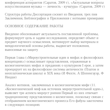
конференция аспирантов (Саратов, 2009 г), «Актуальные вопросы
искусствознания музыка — личность - кучьтура» (Саратов, 2009 г)
Структура работы Диссертация сосюит из Введения, трех пив
Заключения, Библиографии и Приложения с нотными примерами
ОСНОВНОЕ СОДЕРЖАНИЕ РАБОТЫ
Введение обосновывает актуальность поставленной проблемы,
формулирует цель и задачи исследования, определяет объект и
предмет научного осмысления, мотивирует выбор материала и
меюдологической основы работы, выдвигает положения,
выносимые на защиту
Первая 1лава («Мироустроительные идеи в мифах и философских
концепциях») осмысливает представления, отраженные в
космогонических мифах и преданиях о культурном I ерое, а затем
проецирует их на философские системы античности (Платон и
неоплатоническая школа) и XIX века (И Фихте, А Шопенгауэр, Ф
Ницше)
Анализ мотивов, заключенных в космогоническом мифе (11.
«Космогонический миф как источник мироустроителъиой идеи»),
выявляет три аспекта мироуст роения Первый из них отвечает
традиционному представлению о космогонии, поскольку связан с
отображением космогонического проиесса Его фабула закгпочена
в следующих позициях