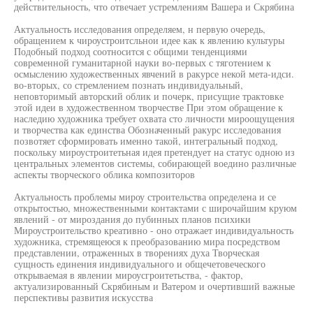
действительность, что отвечает устремлениям Вашера и Скрябина
Актуальность исследования определяем, н первую очередь,
обращением к чироустроитсльнои идее как к явлению культуры
Подобный подход соотносится с общими тенденциями
современной гуманитарной науки во-первых с тяготением к
осмыслению художественных явчений в ракурсе некой мета-идси.
во-вторых, со стремлением познать индивидуальный,
неповторимый авторский облик и почерк, присущие трактовке
этой идеи в художественном творчестве При этом обращение к
наследию художника требует охвата сто личности мироощущения
и творчества как единства Обозначенный ракурс исследования
позвотяет сформировать именно такой, интегральный подход,
поскольку мироустроитетьная идея претендует на статус одною из
центральных элементов системы, собирающей воедино различные
аспекты творческого облика композиторов
Актуальность проблемы мироу строительства определена и се
открытостью, множественными контактами с широчайшим круюм
явлений - от мироздания до пубинных планов психики
Мироустроительство креативно - оно отражает индивидуальность
художника, стремящеюся к преобразованию мира посредством
представлении, отраженных в творениях духа Творческая
сущность единения индивидуального и общечетовеческого
открываемая в явлении мироусгроитетьства, - фактор,
актуализированный Скрябиным и Ватером и очертивший важные
перспективы развития искусства