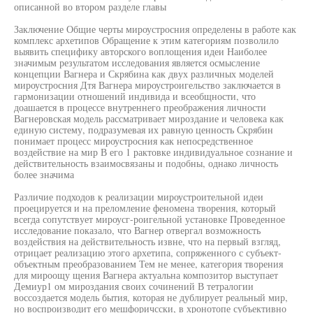
описанной во втором разделе главы
Заключение Общие черты мироустросния определены в работе как
комплекс архетипов Обращение к этим категориям позволило
выявить специфику авторского воплощения идеи Наиболее
значимым результатом исследования является осмысление
концепции Вагнера и Скрябина как двух различных моделей
мироустросния Дтя Вагнера мироустроигельство заключается в
гармонизации отношений индивида и всеобщности, что
доашается в процессе внутреннего преображения личности
Вагнеровская модель рассматривает мироздание и человека как
единую систему, подразумевая их равную ценность Скрябин
понимает процесс мироустросния как непосредственное
воздействие на мир В его 1 рактовке индивидуальное сознание и
действительность взаимосвязаны и подобны, однако личность
более значима
Различие подходов к реализации мироустроительной идеи
проецируется и на преломление феномена творения, который
всегда сопутствует мироусг-роигельной установке Проведенное
исследование показало, что Вагнер отвергал возможность
воздействия на действительность извне, что на первый взгляд,
отрицает реализацию этого архетипа, сопряженного с субъект-
объектным преобразованием Тем не менее, категория творения
для мироощу щения Вагнера актуальна композитор выступает
Демиур1 ом мироздания своих сочинений В тетралогии
воссоздается модель бытия, которая не дублирует реальный мир,
но воспроизводит его мешфоричсски, в хронотопе субъективно