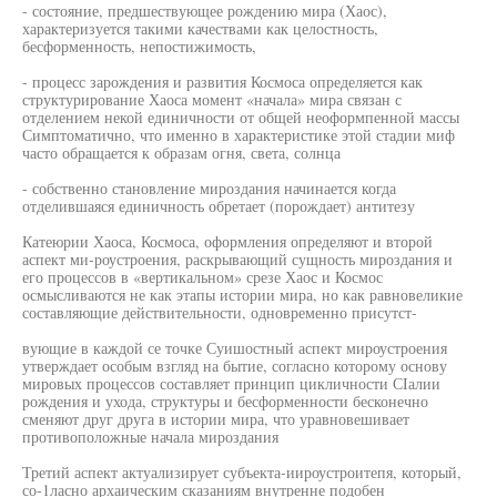
- состояние, предшествующее рождению мира (Хаос),
характеризуется такими качествами как целостность,
бесформенность, непостижимость,
- процесс зарождения и развития Космоса определяется как
структурирование Хаоса момент «начала» мира связан с
отделением некой единичности от общей неоформпенной массы
Симптоматично, что именно в характеристике этой стадии миф
часто обращается к образам огня, света, солнца
- собственно становление мироздания начинается когда
отделившаяся единичность обретает (порождает) антитезу
Катеюрии Хаоса, Космоса, оформления определяют и второй
аспект ми-роустроения, раскрывающий сущность мироздания и
его процессов в «вертикальном» срезе Хаос и Космос
осмысливаются не как этапы истории мира, но как равновеликие
составляющие действительности, одновременно присутст-
вующие в каждой се точке Суишостный аспект мироустроения
утверждает особым взгляд на бытие, согласно которому основу
мировых процессов составляет принцип цикличности СIалии
рождения и ухода, структуры и бесформенности бесконечно
сменяют друг друга в истории мира, что уравновешивает
противоположные начала мироздания
Третий аспект актуализирует субъекта-иироустроитепя, который,
со-1ласно архаическим сказаниям внутренне подобен