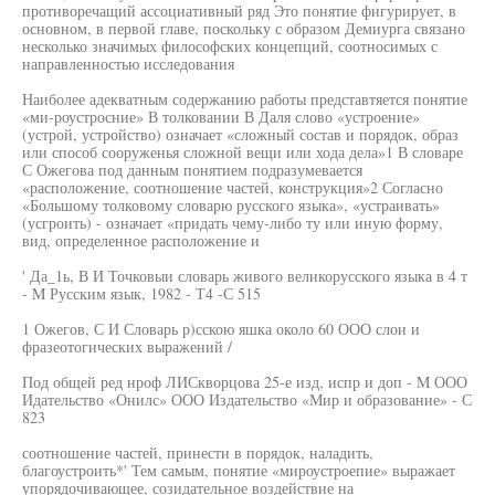
противоречащий ассоциативный ряд Это понятие фигурирует, в
основном, в первой главе, поскольку с образом Демиурга связано
несколько значимых философских концепций, соотносимых с
направленностью исследования
Наиболее адекватным содержанию работы представтяется понятие
«ми-роустросние» В толковании В Даля слово «устроение»
(устрой, устройство) означает «сложный состав и порядок, образ
или способ сооруженья сложной вещи или хода дела»1 В словаре
С Ожегова под данным понятием подразумевается
«расположение, соотношение частей, конструкция»2 Согласно
«Большому толковому словарю русского языка», «устраивать»
(усгроить) - означает «придать чему-либо ту или иную форму,
вид, определенное расположение и
' Да_1ь, В И Точковыи словарь живого великорусского языка в 4 т
- M Русским язык, 1982 - Т4 -С 515
1 Ожегов, С И Словарь р)сскою яшка около 60 ООО слои и
фразеотогических выражений /
Под общей ред нроф ЛИСкворцова 25-е изд, испр и доп - M ООО
Идательство «Онилс» ООО Издательство «Мир и образование» - С
823
соотношение частей, принести в порядок, наладить,
благоустроить*' Тем самым, понятие «мироустроепие» выражает
упорядочивающее, созидательное воздействие на