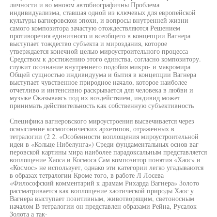
личности и во мноюм автобиографичны Проблема
индивидуализма, ставшая одной из ключевых для европейской
культуры вагнеровскои эпохи, и вопросы внутренней жизни
самого композитора зачастую отождествляются Решением
противоречия единичного и всеобщего в концепции Вагнера
выступает тождество субъекта и мироздания, которое
утверждается конечной целью мироустроительного процесса
Средством к достижению этого единства, согласно композитору.
служит осознание внутреннего подобия микро- и макромира
Общей сущностью индивидуума и бытия в концепции Вагнера
выступает чувственное природное начало, которое наиболее
отчетливо и интенсивно раскрывается для человека в любви и
музыке Оказываясь под их воздействием, индивид может
принимать действительность как собственную субъективность
Специфика вагнеровского мироустроения высвечивается через
осмысление космогонических архетипов, отраженных в
тетралогии (2 2. «Особенности воплощения мироустроительной
идеи в «Кольце Нибелунга») Среди фундаментальных основ ваг
перовской картины мира наиболее парадоксальным представляется
воплощение Хаоса и Космоса Сам композитор понятия «Хаос» и
«Космос» не использует, однако эти категории легко угадываются
в образах тетралогии Кроме того, в работе Л Лосева
«Философский комментарий к драмам Рихарда Вагнера» Золото
рассматривается как воплощение хаотической природы Хаос у
Вагнера выступает позитивным, животворящим, светоносным
началом В тетралогии он представлен образами Рейна, Русалок
Золота а так-