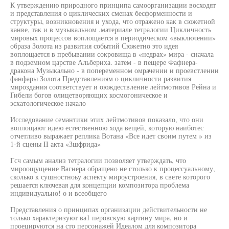
К утверждению природного принципа самоорганизации восходят
и представления о циклических сменах бесформенности и
структуры, возникновения и ухода, что отражено как в сюжетной
канве, так и в музыкальном .материале тетралогии Цикличность
мировых процессов воплощается в периодическом «выключении»
образа Золота из развития событий Сюжетно это идея
воплощается в пребывании сокровища в «недрах» мира - сначала
в подземном царстве Альбериха. затем - в пещере Фафнера-
дракона Музыкально - в попеременном омрачении и проевстлении
фанфары Золота Представлениям о цикличности развития
мироздания соответствует и оюждествление лейтмотивов Рейна и
Гибели богов олицетворяющих космогоническое и
эсхатологическое начало
Исследование семантики этих лейтмотивов показало, что они
воплощают идею естественною хода вещей, которую наиботес
отчетливо выражает реплика Вотана «Все идет своим путем » из
1-й сцены II акта «Зшфрида»
Гсч самым анализ тетралогии позволяет утверждать, что
мироощущение Вагнера обращено не столько к процессуальному,
сколько к сушностноьу аспекту мироустроения, в свете которого
решается ключевая для концепции композитора проблема
индивидуально! о и всеобщего
Представления о принципах организации действительности не
только характеризуют ва1 перовскую картину мира, но и
проецируются на сто персонажей Идеалом для композитора