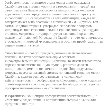
бесформенность начального этана космогонии осмыслена
Скрябиным как «трепет жизни» в самосознании, первый акт
самопочагания Начало оформления инициируется жешнисм
«другого» Космос предстает системой отношений Структура
чирооргашшции складывается из сети оппозиций, каждая из
которых может быть обозначена антиномией «Я - Другие» Тем
самым, с одной стороны, утверждае1ся подобие процессов
индивидуальною сознания и этапов становления мира, с друюй
стороны, макрокосм интерпретируется как живой организм,
наделенный психикой Мироздание Скрябина - это мега-личность,
в осмыслении которой чувственность и эротизм преоб гадают над
рациональным началом
Уподобление мирового процесса движениям человеческой
психики является основополагающим аспектом
чироустроительной концепции Скрябина По мысаи композитора,
переход человечества на иную ступень развития должен
инициировать именно психический сдвиг Индивидуальный
импульс, перестраивающий систему отношений мира, по мысли
Скрябина, должен распространиться на «внешнюю»
действительность и преобразовать ее Следствием икого «сдвига»
станет мировой катаклизм, разрушите 1ьный для существующих
пространственно-временных отношений
В скрябинской концепции преображения дейсгвшетыюсти (32
«Механизм воздействия на организацию бытия») значимыми
представ шются три