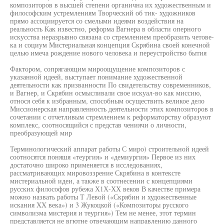
композиторов в высшей степени органична их художественным и
философским устремлениям Творческий об тик- художников
прямо ассоциируется со смелыми идеями воздействия на
реальность Как известно, реформа Вагнера в области оперного
искусства неразрывно связана со стремлением преобразить четове-
ка и социум Мистериальная концепция Скрябина своей конечной
целью имеча рождение нового человека и переустройство бытия
Фактором, сопрягающим мироощущение композиторов с
указанной идеей, выступает понимание художественной
деятельности как призванности По свидетельству современников,
и Вагнер, и Скрябин осмысливали свое искуал-во как миссию,
относя себя к избранным, способным осуществить великое дело
Миссионерская направленность деятельности этих композиторов в
сочетании с отчетливым стремлением к реформаторству образуют
комплекс, соотносящийся с представ чениячи о личности,
преобразующей мир
Терминологический аппарат работы С миро) строительной идеей
соотносятся поняшя «теургия» и «демиургия» Первое из них
достаточно широко применяется в исследованиях,
рассматривающих мировоззрение Скрябина в контексте
мистериальной идеи, а также в соотнесении с концепциями
русских философов рубежа Х1Х-ХХ веков В качестве примера
можно назвать работы Т Левой («Скрябин и художественные
искания XX века») и 3 Жукоцкой («Композиторы русского
символизма мистерия и теургия») Тем не менее, этот термин
представляется не вгютне отвечающим направлению данного