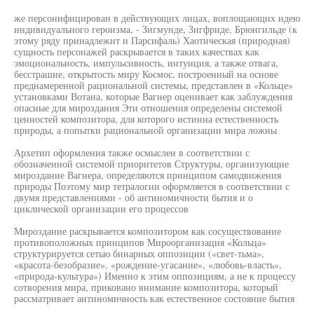
же персонифицирован в действующих лицах, воплощающих идею
индивидуального героизма, - Зигмунде, Зигфриде, Брюнгильде (к
этому ряду принадлежит и Парсифаль) Хаотическая (природная)
сущность персонажей раскрывается в таких качествах как
эмоциональность, импульсивность, интуиция, а также отвага,
бесстрашие, открытость миру Космос, построенный на основе
преднамеренной рациональной системы, представлен в «Кольце»
установками Вотана, которые Вагнер оценивает как заблуждения
опасные для мироздания Эти отношения определены системой
ценностей композитора, для которого истинна естественность
природы, а попытки рациональной организации мира ложны
Архетип оформления также осмыслен в соответствии с
обозначенной системой приоритетов Структуры, организующие
мироздание Вагнера, определяются принципом самодвижения
природы Поэтому мир тетралогии оформляется в соответствии с
двумя представлениями - об антиномичности бытия и о
циклической организации его процессов
Мироздание раскрывается композитором как сосуществование
противоположных принципов Мироорганизация «Кольца»
структурируется сетью бинарных оппозиции («свет-тьма»,
«красота-безобразие», «рождение-угасание», «любовь-власть»,
«природа-культура») Именно к этим оппозициям, а не к процессу
сотворения мира, приковано внимание композитора, который
рассматривает антиномичность как естественное состояние бытия