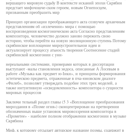
вершащего мировую судьбу В контексте исканий эпохи Скрябин
предстает мифочошче-ским героем, новым Огнепосцем,
призванным преобразить мир
Принцип организации преображающего акта созвучен архаичным
представлениям об «излечении» мира с помощью
воспроизведения космогоническою акта Согласно представлениям
композитора, человечество должно заново пережить свою
историю, чтобы перейти на новую эволюционную ступень Потому
скрябинское воплощение мироустроительнои идеи и
актуализирует процессу атьность творения Соотнесение стадий
скрябинской космогонии с уни-
нереальными системами, примерами которых в диссертации
выступают -малы становления эидоса, описанные А Лосевым в
работе «Музыка как предмет ю-Iикн», и принципы формирования
зстетическою предмета, отраженные в пча-юновском диалоге
«Филеб», позволяет утверждать подобие этих трех моделей, а
также интуитивную «осведомленность» композитора о сущности
мировых процессов
Заключи тельный раздел главы (5 3 «Воплощение преобразования
мироздания в «Поэме огня») сконцентрирован на претворении
обозначенных выше установок мировоззрения композитора в
«Прометее» - наиболее полном отображении космогонии в музыке
Скрябина
Миф, к которому отсылает авторское название поэмы, содержит в