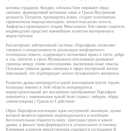
мотивы страдания, Кундри, соблазна Они омрачают образ
святыни, формируемый мотивами чаши и Грааля Внутренняя
цельность Титуреля, проецируясь вовне, создает позитивную,
гармоничную мироорганизацию, личностная раско-лотость
Амфортаса провоцирует упадок Монсальвата Тем самым сущность
индивидуума предстает важнейшим аспектом вагнеровского
мироустросния
Рассмотрение лейтмогивной системы «Парсифаля» позволяет
говорить о неоднозначности реализации конфликтного
потенциала сюжета, содержащего антиномии мрака и света, добра
и зла, святости и греха Музыкальное воплощение размывает
границы между этими оппозициями, высвечивая иные смыслы
Основные события драмы смещены в сферу внутренней жизни
персонажей, что подтверждает анализ музыкального материала
Развитие драмы центрируется идеей воплощения чувств 1ероев,
поскольку именно в этой области инициируется
мироустроительный акт внутреннее преображение Парсифаля
начинается с переживания чужой боли (сцена с лебедем, обряд
снятия покрова с Грааля из I действия)
Образ Парсифаля воплощает идею внутренней эволюции, целыо
которой является единение индивидуального и всеобщею
Бессознательная открытость миру, присущая герою в начале
драмы, в финале трансформируется в сознательную установку
Ключевым аспектом мироустроения становится сострадание В