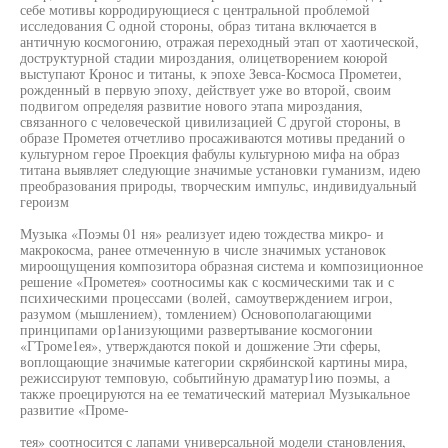
себе мотивы корродирующиеся с центральной проблемой
исследования С одной стороны, образ титана включается в
античную космогонию, отражая переходный этап от хаотической,
доструктурной стадии мироздания, олицетворением коюрой
выступают Кронос и титаны, к эпохе Зевса-Космоса Прометеи,
рожденный в первую эпоху, действует уже во второй, своим
подвигом определяя развитие нового этапа мироздания,
связанного с человеческой цивилизацией С другой стороны, в
образе Прометея отчетливо просаживаются мотивы преданий о
культурном герое Проекция фабулы культурною мифа на образ
титана выявляет следующие значимые установки гуманизм, идею
преобразования природы, творческим импульс, индивидуальный
героизм
Музыка «Поэмы 01 ня» реализует идею тождества микро- и
макрокосма, ранее отмеченную в числе значимых установок
мироощущения композитора образная система и композиционное
решение «Прометея» соотносимы как с космическими так и с
психическими процессами (волей, самоутверждением игрои,
разумом (мышлением), томлением) Основополагающими
принципами ор1анизующими развертывание космогонии
«ГТроме1ея», утверждаются покой и дошжение Эти сферы,
воплощающие значимые категории скрябинской картины мира,
режиссируют темповую, событийную драматур1ию поэмы, а
также проецируются на ее тематический материал Музыкальное
развитие «Проме-
тея» соотносится с лапами универсальной модели становления,