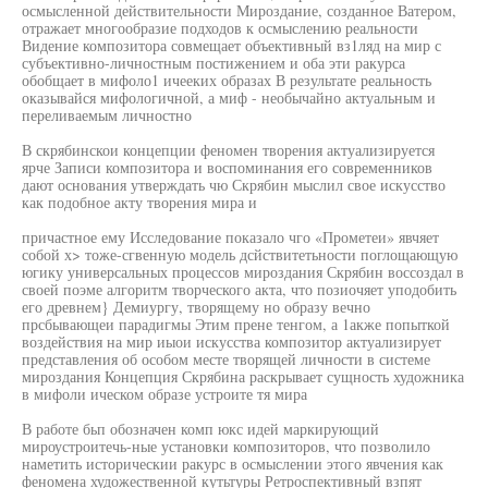
осмысленной действительности Мироздание, созданное Ватером,
отражает многообразие подходов к осмыслению реальности
Видение композитора совмещает объективный вз1ляд на мир с
субъективно-личностным постижением и оба эти ракурса
обобщает в мифоло1 ичееких образах В результате реальность
оказывайся мифологичной, а миф - необычайно актуальным и
переливаемым личностно
В скрябинскои концепции феномен творения актуализируется
ярче Записи композитора и воспоминания его современников
дают основания утверждать чю Скрябин мыслил свое искусство
как подобное акту творения мира и
причастное ему Исследование показало чго «Прометеи» явчяет
собой х> тоже-сгвенную модель дсйствитетьности поглощающую
югику универсальных процессов мироздания Скрябин воссоздал в
своей поэме алгоритм творческого акта, что позиочяет уподобить
его древнем} Демиургу, творящему но образу вечно
прсбывающеи парадигмы Этим прене тенгом, а 1акже попыткой
воздействия на мир иыои искусства композитор актуализирует
представления об особом месте творящей личности в системе
мироздания Концепция Скрябина раскрывает сущность художника
в мифоли ическом образе устроите тя мира
В работе бьп обозначен комп юкс идей маркирующий
мироустроитечь-ные установки композиторов, что позволило
наметить историческии ракурс в осмыслении этого явчения как
феномена художественной кутьтуры Ретроспективный взпят