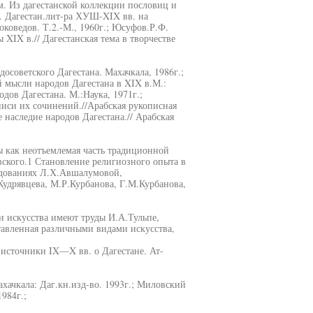
м. Из дагестанской коллекции пословиц и
С. Дагестан.лит-ра ХУШ-XIX вв. на
коведов. Т.2.-М., 1960г.; Юсуфов.Р.Ф.
XIX в.// Дагестанская тема в творчестве
осоветского Дагестана. Махачкала, 1986г.;
 мысли народов Дагестана в XIX в.М.:
дов Дагестана. М.:Наука, 1971г.;
писи их сочинений.//Арабская рукописная
 наследие народов Дагестана.// Арабская
ы как неотъемлемая часть традиционной
вского.1 Становление религиозного опыта в
едованиях Л.Х.Авшалумовой,
удрявцева, М.Р.Курбанова, Г.М.Курбанова,
и искусства имеют труды И.А.Тульпе,
тавленная различными видами искусства,
 источники IX—X вв. о Дагестане. Ат-
хачкала: Даг.кн.изд-во. 1993г.; Миловский
984г.;