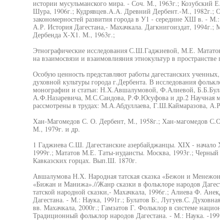
истории мусульманского мира. - Соч. М., 1963г.; Козубский 
Шура, 1906г.; Кудрявцев.A.A. Древний Дербент.-М., 1982г.;
закономерностей развития города в У1 - середине ХШ в. - М.:
А.Р. История Дагестана,- Махачкала. Дагкнигоиздат, 1994г.
Дербенда Х-Х1. М., 1963г.;
Этнографические исследования С.Ш.Гаджиевой, М.Е. Мататов
на взаимосвязи и взаимовлияния этнокультур в пространстве 
Особую ценность представляют работы дагестанских ученных,
духовной культуры города г.Дербента. В исследования фолькл
монографии и статьи: Н.Х.Авшалумовой, Ф.Алиевой, Б.Б.Була
А.Ф.Назаревича, М.С.Саидова, Р.Ф.Юсуфова и др.2 Научная м
рассмотрены в трудах: М.А.Абдуллаева, Г.Ш.Каймаразова, А.
Хан-Магомедов С. О. Дербент, М., 1958г.; Хан-магомедов С.О.
М., 1979г. и др.
1 Гаджиева С.Ш. Дагестанские азербайджанцы. XIX - начало X
1999г.; Мататов М.Е. Таты-иудаисты. Москва, 1993г.; Черный
Кавказских горцах. Вып.Ш. 1870г.
Авшалумова Н.Х. Народная татская сказка «Бежон и Менежон
«Бижан и Манижа».//Жанр сказки в фольклоре народов Дагеста
татской народной сказки,- Махачкала, 1996г.; Алиева Ф. Ан
Дагестана. - М.: Наука, 1991г.; Булатов Б:, Лугуев.С. Духовн
вв. Махачкала, 2000г.; Гамзатов Г. Фольклор в системе нацио
Традиционный фольклор народов Дагестана. - М.: Наука. -199