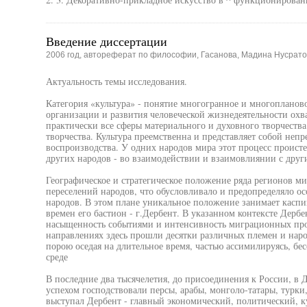
Введение диссертации
2006 год, автореферат по философии, Гасанова, Мадина Нусрат
Актуальность темы исследования.
Категория «культура» - понятие многогранное и многопланов
организации и развития человеческой жизнедеятельности охва
практически все сферы материального и духовного творчества
творчества. Культура преемственна и представляет собой неп
воспроизводства. У одних народов мира этот процесс происте
других народов - во взаимодействии и взаимовлиянии с друг
Географическое и стратегическое положение ряда регионов м
переселений народов, что обусловливало и предопределяло ос
народов. В этом плане уникальное положение занимает касп
времен его бастион - г.Дербент. В указанном контексте Дерб
насыщенность событиями и интенсивность миграционных проц
направлениях здесь прошли десятки различных племен и народ
порою оседая на длительное время, частью ассимилируясь, бес
среде
В последние два тысячелетия, до присоединения к России, в 
успехом господствовали персы, арабы, монголо-татары, турки,
выступал Дербент - главный экономический, политический, к