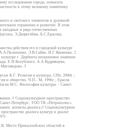
ему исследования города, повысить
ичастности к этому великому памятнику
ного и светского элементов в духовной
чительное отражение и развитие. В этом
 западных и ряда отечественных
Доусона, Э.Дюркгейма, Б.С.Ерасова,
нства действия его в городской культуре
 А.А.Пелипенко, Э.В.Сайко, И.Г.Яковенко, 2
 культуре г. Дербента неоценимое значение
да, Е.И.Козубского, А.А.Кудрявцева,
-Магомедова .3
усон К.Г. Религия и культура, СПб, 2000г.;
я и общество. Ч.П.- М, 1996г.; Ерасов
 Каган.М.С. Философия культуры. - Санкт-
вания. // Социокультурное пространство
- Санкт-Петербург, ТОО ТК «Петрополис»,
ании: аспекты диалога.// Социокультурное
 пространстве диалога культур и диалог
97г.
В.В. Место Прикаспийских областей в