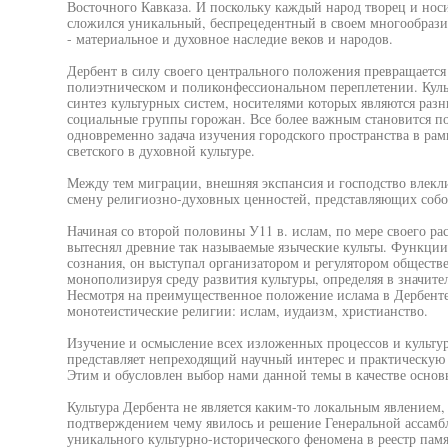
Восточного Кавказа. И поскольку каждый народ творец и носи
сложился уникальный, беспрецедентный в своем многообрази
- материальное и духовное наследие веков и народов.
Дербент в силу своего центрального положения превращается 
полиэтническом и поликонфессиональном переплетении. Куль
синтез культурных систем, носителями которых являются раз
социальные группы горожан. Все более важным становится п
одновременно задача изучения городского пространства в ра
светского в духовной культуре.
Между тем миграции, внешняя экспансия и господство влекли
смену религиозно-духовных ценностей, представляющих собо
Начиная со второй половины У11 в. ислам, по мере своего ра
вытеснял древние так называемые языческие культы. Функции
сознания, он выступал организатором и регулятором общест
монополизируя среду развития культуры, определяя в значите
Несмотря на преимущественное положение ислама в Дербент
монотеистические религии: ислам, иудаизм, христианство.
Изучение и осмысление всех изложенных процессов и культур
представляет непреходящий научный интерес и практическую 
Этим и обусловлен выбор нами данной темы в качестве основ
Культура Дербента не является каким-то локальным явлением,
подтверждением чему явилось и решение Генеральной ассам
уникального культурно-исторического феномена в реестр памя