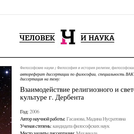
Философские науки
Философия и история религии, философска
автореферат диссертации по философии, специальность ВАК
диссертация на тему:
Взаимодействие религиозного и свет
культуре г. Дербента
Год:
2006
Автор научной работы:
Гасанова, Мадина Нусратовна
Ученая cтепень:
кандидата философских наук
Место защиты диссертации:
Махачкала