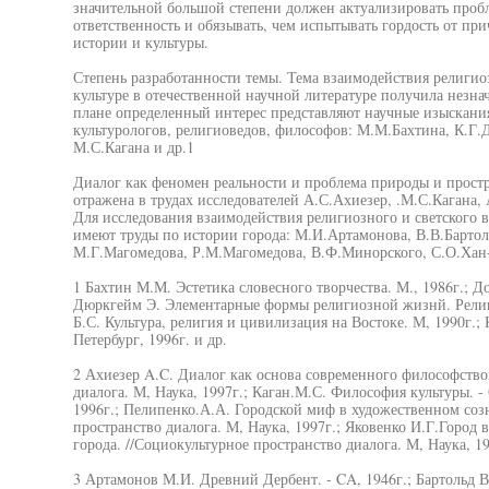
значительной большой степени должен актуализировать пробл
ответственность и обязывать, чем испытывать гордость от пр
истории и культуры.
Степень разработанности темы. Тема взаимодействия религиоз
культуре в отечественной научной литературе получила незна
плане определенный интерес представляют научные изыскания
культурологов, религиоведов, философов: М.М.Бахтина, К.Г.
М.С.Кагана и др.1
Диалог как феномен реальности и проблема природы и простра
отражена в трудах исследователей А.С.Ахиезер, .М.С.Кагана,
Для исследования взаимодействия религиозного и светского в
имеют труды по истории города: М.И.Артамонова, В.В.Бартоль
М.Г.Магомедова, Р.М.Магомедова, В.Ф.Минорского, С.О.Хан
1 Бахтин М.М. Эстетика словесного творчества. М., 1986г.; До
Дюркгейм Э. Элементарные формы религиозной жизнй. Религи
Б.С. Культура, религия и цивилизация на Востоке. М, 1990г.;
Петербург, 1996г. и др.
2 Ахиезер A.C. Диалог как основа современного философство
диалога. М, Наука, 1997г.; Каган.М.С. Философия культуры. 
1996г.; Пелипенко.А.А. Городской миф в художественном созн
пространство диалога. М, Наука, 1997г.; Яковенко И.Г.Город в
города. //Социокультурное пространство диалога. М, Наука, 19
3 Артамонов М.И. Древний Дербент. - CA, 1946г.; Бартольд 