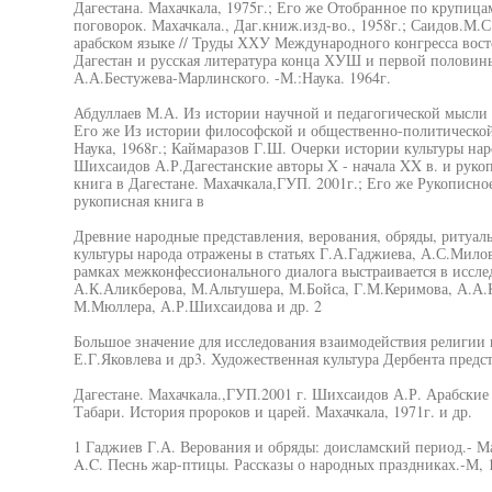
Дагестана. Махачкала, 1975г.; Его же Отобранное по крупица
поговорок. Махачкала., Даг.книж.изд-во., 1958г.; Саидов.М.
арабском языке // Труды ХХУ Международного конгресса восто
Дагестан и русская литература конца ХУШ и первой половины 
А.А.Бестужева-Марлинского. -М.:Наука. 1964г.
Абдуллаев М.А. Из истории научной и педагогической мысли д
Его же Из истории философской и общественно-политической
Наука, 1968г.; Каймаразов Г.Ш. Очерки истории культуры наро
Шихсаидов А.Р.Дагестанские авторы X - начала XX в. и руко
книга в Дагестане. Махачкала,ГУП. 2001г.; Его же Рукописное
рукописная книга в
Древние народные представления, верования, обряды, ритуал
культуры народа отражены в статьях Г.А.Гаджиева, А.С.Мило
рамках межконфессионального диалога выстраивается в иссл
А.К.Аликберова, М.Альтушера, М.Бойса, Г.М.Керимова, А.А.К
М.Мюллера, А.Р.Шихсаидова и др. 2
Большое значение для исследования взаимодействия религии 
Е.Г.Яковлева и др3. Художественная культура Дербента предс
Дагестане. Махачкала.,ГУП.2001 г. Шихсаидов А.Р. Арабские
Табари. История пророков и царей. Махачкала, 1971г. и др.
1 Гаджиев Г.А. Верования и обряды: доисламский период.- Ма
A.C. Песнь жар-птицы. Рассказы о народных праздниках.-М, 1