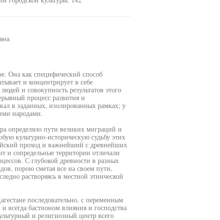
овна
ое. Она как специфический способ
тывает и концентрирует в себе
 людей и совокупность результатов этого
рерывный процесс развития и
кал в заданных, изолированных рамках; у
ими народами.
ира определяло пути великих миграций и
обую культурно-историческую судьбу этих
ийский проход и важнейший с древнейших
ент и сопредельные территории отличали
ессов. С глубокой древности в разных
ов, порою сметая все на своем пути,
следно растворяясь в местной этнической
Дагестане последовательно, с переменным
 и всегда бастионом влияния и господства
ультурный и религиозный центр всего