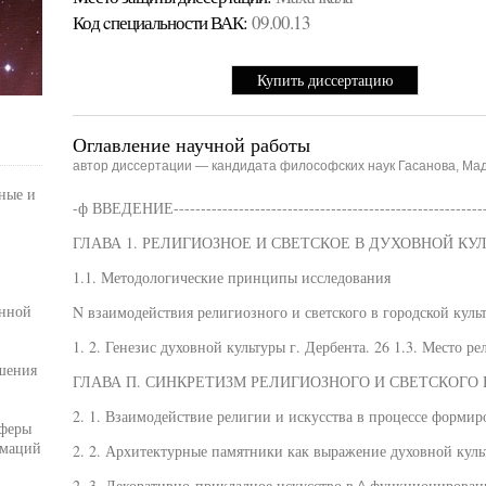
Код cпециальности ВАК:
09.00.13
Купить диссертацию
Оглавление научной работы
автор диссертации — кандидата философских наук Гасанова, Ма
ные и
-ф ВВЕДЕНИЕ----------------------------------------------------------
ГЛАВА 1. РЕЛИГИОЗНОЕ И СВЕТСКОЕ В ДУХОВНОЙ КУЛ
1.1. Методологические принципы исследования
енной
N взаимодействия религиозного и светского в городской культ
1. 2. Генезис духовной культуры г. Дербента. 26 1.3. Место ре
шения
ГЛАВА П. СИНКРЕТИЗМ РЕЛИГИОЗНОГО И СВЕТСКОГО 
2. 1. Взаимодействие религии и искусства в процессе формир
сферы
рмаций
2. 2. Архитектурные памятники как выражение духовной культ
2. 3. Декоративно-прикладное искусство в ^ функционирован