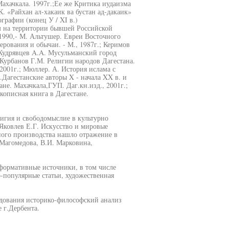
Махачкала. 1997г.;Ее же Критика иудаизма
К. «Райхан ал-хакаик ва бустан ад-дакаик»
рафии (конец У / XI в.)
ам на территории бывшей Российской
1990,- М. Альтушер. Евреи Восточного
ерования и обычаи. - М., 1987г.; Керимов
; Кудрявцев A.A. Мусульманский город
, Курбанов Г.М. Религии народов Дагестана.
2001г.; Мюллер. А. История ислама с
Дагестанские авторы X - начала XX в. и
не. Махачкала,ГУП. Даг.кн.изд., 2001г.;
кописная книга в Дагестане.
елигия и свободомыслие в культурно
 Яковлев Е.Г. Искусство и мировые
ного производства нашло отражение в
.Магомедова, В.И. Марковина,
формативные источники, в том числе
-популярные статьи, художественная
едования историко-философский анализ
 г.Дербента.