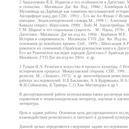
2 Авшалумова JI.X. Иудаизм и его особенности в Дагестане. 
и сионизма. - Махачкала: Даг. Кн. Изд., 1986г.; Аликберов А.
Мухаммада ад-Дарбанди как памятник мусульманской историог
Автореферат.канд.дис.СПб., 1991г.; Его же Ал-Фукаи // Исл
империи. Энциклопедический словарь.М., 1998 г.; Альтушер 
Кавказа (иврит). Иерусалим, 1990г.; Бойс.М. Зороастрийцы. В
Г.М. Шариат и его социальная сущность. - М.: Наука, 1978г.
Дагестана.- Махачкала: Даг.кн.изд-во, 1994г.; Курбанов М.Р.
История и современность.- Махачкала: ГУП .Даг. Кн. Изд-во, 
основания до новейших времен.-Спб., 1895г.; Шихсаидов А.Р.
рукописи их сочинений.//Арабская рукописная книга в Дагеста
Его же Рукописное наследие народов Дагестана.// Арабская ру
Махачкала.,ГУП Даг.кн.изд-во.2001г. и др.
3 Тульпе И.А. Религия и искусство в процессе культуры. // Р
историческом процессе. Межвузовский сборник. СПб., 199г.;
религии. М., «Знание», 1972г. и др. многообразием ремеслен
работах исследователей: Н.Б.Бакланова, А.А.Кудрявцева, Н.А
Ф.И.Соймонова, К.Тревера, С.О.Хан-Магомедова и др.1
В диссертационной работе использованы также различные ин
справочная и энциклопедическая литератур, научные и научно
литература.
Цель и задачи работы. Основная цель диссертационного иссл
взаимодействия религиозного и светского в духовной культуре
Данной целью определяются следующие задачи исследования: