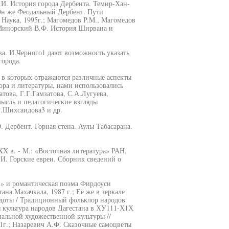
Е.И. История города Дербента. Темир-Хан-
 Он же Феодальный Дербент. Пути
 Наука, 1995г.; Магомедов P.M., Магомедов
; Минорский В.Ф. История Ширвана и
а. И.Черного1 дают возможность указать
города.
 в которых отражаются различные аспекты
ора и литературы, нами использовались
това, Г.Г.Гамзатова, С.А.Лугуева,
ысль и педагогические взгляды
Р.Шихсаидова3 и др.
 Дербент. Горная стена. Аулы Табасарана.
X в. - М.: «Восточная литература» РАН,
 И. Горские евреи. Сборник сведений о
» и романтическая поэма Фирдоуси
на.Махачкала, 1987 г.; Её же в зеркале
екдоты / Традиционный фольклор народов
ая культура народов Дагестана в ХУ111-Х1Х
нальной художественной культуры //
1г.; Назаревич А.Ф. Сказочные самоцветы