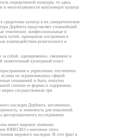
тель определенной культуры, то здесь
и и многоплановости конгломерат культур
в средоточие культур в их синкретическом
тура Дербента представляет сложнейший
ные этнические, конфессиональные и
оиск путей, принципов построения и
мках взаимодействия религиозного и
 за собой, одновременно, смешение и
й значительный культурный пласт.
спространения и укрепления, постепенно
 ислама не ограничивались сферой
венных отношений и быта, попутно
льной степени ее формы и содержание.
е мирно сосуществовали три
ного наследия Дербента, несомненно,
ценность, и значимость для поколений.
ы диссертационного исследования.
 она имеет мировое значение,
блеи ЮНЕСКО о внесении этого
тников мирового наследия. И этот факт в