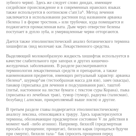
зубного червя). Здесь же следует слово диндах, имеющее
согдийское происхождение и в современных иранских языках
также используется в осетинском с!ап(1а^. Метод лечения
заключается в использовании растения под названием арванка
(белена 1 в форме тростник.» или трубочки, куда помещается и
поджигается промасленная вата. Дым через отверстие белены
поступает в дупло зуба, и умервщленные черви отторгаются.
Дается также этнолингвистический анализ ботанического термина
хишифпгак (вид молочая) как Лекарственного средства.
Выделяющий молокообразную жидкость хишифтак используется в
качестве слабительного при запорах и других кишечно-
желудочных заболеваниях. В разделе рассматриваются
терминология лекарственных средств и препаратов, а также
наименования предметов, имеющих ритуальный характер: арванка
(белена*, шурмар^ам (тестообразная масса для язв), замч (квасцы),
танакор (присыпка для лечения и подсушивания ран), таштоб
(питьё, настоенное на листке бумаги с текстом суры Корана), пыка
(присыпка из лечебных трав), тумор (тумор), раднума (талисман),
бозубанд (.алисман, прикрепляемый выше локтя) и другие.
В третьем разделе главы подвергается этнолингвистическому
анализу лексика, относящаяся к трауру. Здесь характеризуются
термины, обозначающие предсмертное состояние V ли действия в
момент чьей -либо агонии). Например, бихилЯ (предсмертная
просьба о прощении; прощегае), бихили карак (прощаться будучи
при смерти), бихилн тала-" бак (просить прощения перед