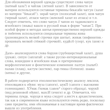
Для обозначения верхней одежды существуют слова чапун
(ватный хала?) и чайлак (летний халат). В зависимости от
материи используются составные термины бекасаби чаггун (халат
из материи "бекасаб"). зирай чапун (полосатый халат), шов чапун
(черный халат), атласи чапун (женский халат из атласа) и т.п.
Следует отметить, что слово чапун // чапон из таджикского и
ягнобского (языка) вашло в русский язык в форме "чапан'2. При
особой форме и методах шитья преимущественно верхней одежды
и тюбетеек используются специальные термины жива
(разновидность мелкой строчки при шитье), живак (инфинитив.-
прошивать мелкой стёжкой строчкой), куд&сб (узор), кук (шов) и
др.
Дале» анализируются слова боруня (грубошерстный халат), душа
(рукав), сипун (заплатай: а также русско-интернациональные
слова, вошедшие в ягнобскин язык н претерпевшие
морфологические и фонетические изменения: палтун (пальтО.
палаш (плащ), кастум (костюм), пар-тикка (бэтинхя). шаака
(кепка) и другие,
В работе подвергается этнолингвистическому анализу лексихя,
относящаяся к обуви: муза (сапоги), ыукП (сапоги с высокими
голенищами). ХУмак //хомак (canon* старого образца), чорукй
(вид резиновой обуви), махсИ (ичиги) и др. Отмечается, что
термины лумдк. чоруця и мука следует а.нестч к архаистическим,
так как в современном языке используются очень редко, поскольку
сами предметы, ими обозначаемые в настоящее время фактически
вышли из употребления.