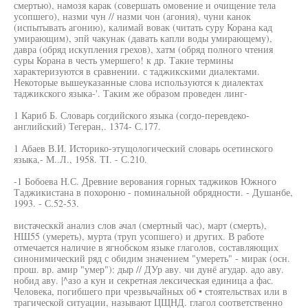
смертью), намозя карак (совершать омовение и очищение тела
усопшего), назми чун // назми чон (агония), чуни канок
(испытывать агонию), калимай вовак (читать суру Корана кад
умирающим), эпй чакунак (давать капли воды умирающему),
давра (обряд искупления грехов), хатм (обряд полного чтения
суры Корана в честь умершего! к др. Такие термины
характеризуются в сравнении. с таджикскими диалектами.
Некоторые вышеуказанные слова используются к диалектах
таджикского языка-'. Таким же образом проведен линг-
1 Кариб Б. Словарь согдийского языка (согдо-перевдеко-
английский) Тегеран,. 1374- С.177.
1 Абаев В.И. Историко-этущологический словарь осетинского
языка,- М..Л., 1958. ТI. - С.210.
-1 Бобоева Н.С. Древние верования горных таджиков Южного
Таджикистана в похороню - поминальной обрядности. - Душанбе,
1993. - С.52-53.
вистаческкй анализ слов ачал (смертный час), март (смерть),
НШ55 (умереть), мурта (труп усопшего) и других. В работе
отмечается наличие в ягнобском языке глаголов, составляющих
синонимический ряд с обидим значением "умереть" - мирак (осн.
прош. вр. амир "умер"): дыр // ДУр аву. чи дунё агудар. адо аву.
нобид аву. |^азо а кун и секретная лексическая единица а фас.
Человека, погибшего при чрезвычайных об • стоятельствах или в
трагической ситуации, называют ЦЩНД. глагол соответственно