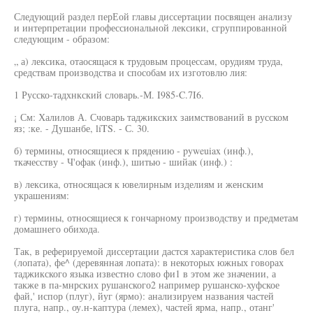
Следующий раздел перЕой главы диссертации посвящен анализу
и интерпретации профессиональной лексики, сгруппированной
следующим - образом:
„ а) лексика, отаосящася к трудовым процессам, орудиям труда,
средствам производства и способам их изготовлю лия:
1 Русско-тадхнкский словарь.-М. I985-C.7I6.
¡ См: Халилов А. Счоварь таджикских заимствований в русском
яз; :ке. - Душанбе, líTS. - С. 30.
б) термины, относящиеся к прядению - pyweuiax (инф.),
ткачесству - Ч'офак (инф.), шитью - шийак (инф.) :
в) лексика, относящася к ювелирным изделиям и женским
украшениям:
г) термины, относящиеся к гончарному производству и предметам
домашнего обихода.
Так, в реферируемой диссертации дастся характеристика слов бел
(лопата), фе^ (деревянная лопата): в некоторых южных говорах
таджикского языка известно слово фи1 в этом же значении, а
также в па-мнрских рушанского2 например рушанско-хуфское
фай,' испор (плуг), йуг (ярмо): анализируем названия частей
плуга, напр., оу.н-каптура (лемех), частей ярма, напр., отанг'