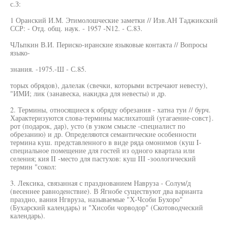
с.З:
1 Оранский И.М. Этимолошческие заметки // Изв.АН Таджикский
ССР: - Отд. общ. наук. - 1957 -N12. - С.83.
ЧЛьпкин В.И. Периско-иранские языковые контакта // Вопросы
языко-
знания. -1975.-Ш - С.85.
торых обрядов), далелак (свечки, которыми встречают невесту),
"ИМИ; лик (занавеска, накидка для невесты) и др.
2. Термины, относящиеся к обряду обрезания - хатна туи // бурч.
Характеризуются слова-термины маслихатошй (угагаение-совст}.
рот (подарок, дар), усто (в узком смысле -специалист по
обрезанию) и др. Определяются семантические особенности
термина куш. представленного в виде ряда омонимов (куш I-
специальное помещение для гостей из одного квартала или
селения; кия II -место для пастухов: куш III -зоологический
термин "сокол:
3. Лексика, связанная с празднованием Навруза - Солум/д
(весеннее равноденствие). В Ягнобе существуют два варианта
праздно, вания Нгвруза, называемые "Х-Чсоби Бухоро"
(Бухарский календарь) и "Хисоби чорводор" (Скотоводческий
календарь).