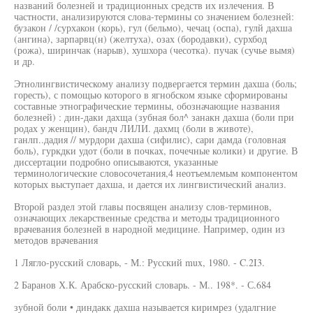
названий болезней и традиционных средств их излечения. В
частности, анализируются слова-термины со значением болезней:
бузакон / /сурхакон (корь), гул (бельмо), чечац (оспа), гулй дахша
(ангина), зарпарвц(н) (желтуха), озах (бородавки), сурхбод
(рожа), ширинчак (нарыв), хушхора (чесотка). пучак (сучье вымя)
и др.
Этнолингвистическому анализу подвергается термин дахша (боль;
горесть), с помощью которого в ягнобском языке сформированы
составные этнографические термины, обозначающие названия
болезней) : дин-даки дахща (зубная бол^ занакн дахша (боли при
родах у женщин), бандч ЛИЛИ. дахмц (боли в животе),
ганлп..дадия // мурдори дахша (сифилис), сари дамда (головная
боль), гуркдки удот (боли в почках, почечные колики) и другие. В
диссертации подробно описываются, указанные
терминологические словосочетания,4 неотъемлемым компонентом
которых выступает дахша, и дается их лингвистический анализ.
Второй раздел этой главы посвящен анализу слов-терминов,
означающих лекарственные средства и методы традиционного
врачевания болезней в народной медицине. Например, один из
методов врачевания
1 Лягло-русский словарь, - М.: Русский mux, 1980. - C.2I3.
2 Баранов Х.К. Арабско-русский словарь. - М.. 198*. - С.684
зубной боли • диндакк дахша называется киримрез (удалгние