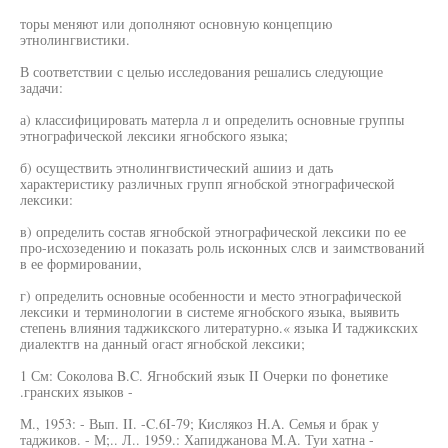
торы меняют или дополняют основную концепцию
этнолингвистики.
В соответствии с целью исследования решались следующие
задачи:
а) классифицировать матерла л и определить основные группы
этнографической лексики ягнобского языка;
б) осуществить этнолингвистический ашииз и дать
характеристику различных групп ягнобской этнографической
лексики:
в) определить состав ягнобской этнографической лексики по ее
про-исхозедению и показать роль исконных слсв и заимствований
в ее формировании,
г) определить основные особенности и место этнографической
лексики и терминологии в системе ягнобского языка, выявить
степень влияния таджикского литературно.« языка И таджикских
диалектгв на данный огаст ягнобской лексики;
1 См: Соколова B.C. Ягнобский язык II Очерки по фонетике
.гранских языков -
М., 1953: - Вып. II. -C.6I-79; Кислякоз H.A. Семья и брак у
таджиков. - М;.. Л.. 1959.: Хапиджанова М.А. Туи хатна -