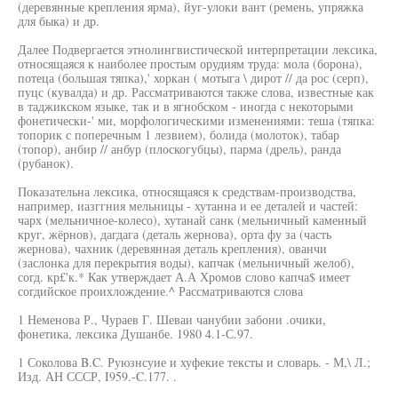
(деревянные крепления ярма), йуг-улоки вант (ремень, упряжка
для быка) и др.
Далее Подвергается этнолингвистической интерпретации лексика,
относящаяся к наиболее простым орудиям труда: мола (борона),
потеца (большая тяпка),' хоркан ( мотыга \ дирот // да рос (серп),
пуцс (кувалда) и др. Рассматриваются также слова, известные как
в таджикском языке, так и в ягнобском - иногда с некоторыми
фонетически-' ми, морфологическими изменениями: теша (тяпка:
топорик с поперечным 1 лезвием), болида (молоток), табар
(топор), анбир // анбур (плоскогубцы), парма (дрель), ранда
(рубанок).
Показательна лексика, относящаяся к средствам-производства,
например, иазггния мельницы - хутанна и ее деталей и частей:
чарх (мельничное-колесо), хутанай санк (мельничный каменный
круг, жёрнов), дагдага (деталь жернова), орта фу за (часть
жернова), чахник (деревянная деталь крепления), ованчи
(заслонка для перекрытия воды), капчак (мельничный желоб),
согд. кр£'к.* Как утверждает А.А Хромов слово капча$ имеет
согдийское проихлождение.^ Рассматриваются слова
1 Неменова Р., Чураев Г. Шеваи чанубии забони .очики,
фонетика, лексика Душанбе. 1980 4.1-С.97.
1 Соколова B.C. Руюзнсуие и хуфекие тексты и словарь. - М,\ Л.;
Изд. АН СССР, I959.-C.177. .