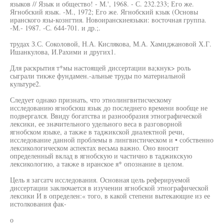
языков // Язык и общество! - М.', 1968. - С. 232.233; Его же.
Ягнобский язык. -М., 1972; Его же. Ягнобский кзык (Основы
иранского язы-кознгтия. Новоиранскиеязыки: восточная группа.
-М.- 1987. -С. 644-701. и др.;.
трудах З.С. Соколовой, Н.А. Кислякова, М.А. Хамиджановой Х.Г.
Ишанкулова, И.Рахими и других1.
Для раскрытия т*мы настоящей диссертации ва;кнук> роль
сыграли тикже фундамен.-альные труды по материальной
культуре2.
Следует однако признать, что этнолингвнтисческому
исследованию ягнобсюш язык до последнего времени вообще не
подвергался. Ввиду богатства и разнообразия этнографической
лексики, ее значительного удельного веса в разговорной
ягнобском языке, а также в таджикской диалектной речи,
исследование данной проблемы в лингвистическом и • собственно
лексикологическом аспектах весьма важно. Оно вносит
определенный вклад в ягнобскую и частично в таджикскую
лексикологию, а также в иранское я* опознание в целом.
Цель я загсатч исследования. Основная цель реферируемой
диссертации заключается в изучении ягнобской этнографической
лексики И в определен:« того, в какой степени вытекающие из ее
истолкования фак-
о