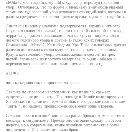
xbUda / / xod, согдийскому htld // худ, совр. перс, худ (головной
убор). Отмечается, что по форме и внешнему виду обозначаемый
термином худ головной убор отличается от согдийского, который в
раннем средневековье носили прямые предки таджиков-согдийцы.
Лингвис i ичесюму анализу • подвергаются и термины нумолак
(:лужская головная повязка), салата (женский головной платок),
дурра-банд - фасон повяаывания платка, кулута - вид женского
легкого головного убора и другие. В таджикских говорах
Самарканда1. Матчи2, Ка-нибадама, Ура-Тюбе и некоторых других
ранее исползовалось слово кулута3, ставшее здесь архаизмом.
Кулута кал головной убор пожилых женщин состоит из трех
частей: сарак-верх из простого материала, гир-дак - ободок и
передняя часть из шелка или атласа, думчак - свисаэд-
о II ■ «
щии назад хвостик из простого ма «риала.
Лексика по способом изготовления, как правило, сражает
существующие реальности. Так, одежду в Ягнобе шьют вручную.
Ягноб-ский инфинитив-термин шийак и его русское соотвегствие
"шить"4, по нашему предположению, имеют общий корень.
Сохронившееся в ягонобском слово рагза (брюки) этимологичеки
восходит к согдийскому. Прежде оно означало одежду .» грубой
шерсти, но в современном языке ягнобцев рагза-понятие более
определенное И означает все виды брюк.