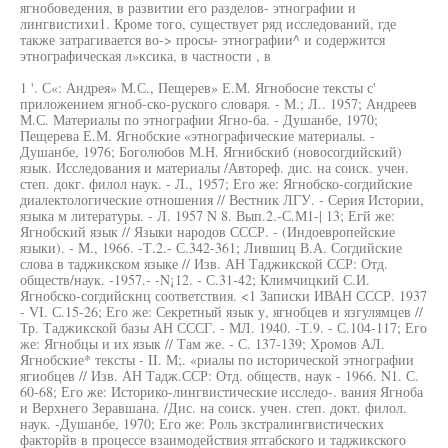
ягнобоведения, в развитии его разделов- этнографии и
лингвистихи1. Кроме того, существует ряд исследований, где
также затрагивается во-> просы- этнографии^ и содержится
этнографическая л»ксика, в частности , в
1 '. С«: Андрея» М.С., Пещерев» Е.М. Ягнобосие тексты с'
приложением ягноб-ско-руского словаря. - М.; Л.. 1957; Андреев
М.С. Материалы по этнографии Ягно-ба. - Душанбе, 1970;
Пещерева Е.М. Ягнобские «этнографические материалы. -
Душанбе, 1976; Боголюбов М.Н. Ягнибскиб (новосогдийский)
язык. Исследования и материалы /Автореф. дис. на соиск. учен.
степ. докг. филол наук. - Л., 1957; Его же: Ягнобско-согдийские
диалектологические отношения // Вестник ЛГУ. - Серия Истории,
языка м литературы. - Л. 1957 N 8. Вып.2.-С.М1-| 13; Егй же:
Ягнобский язык // Языки народов СССР. - (Индоевропейские
языки). - М., 1966. -Т.2.- С.342-361; Лившиц В.А. Согдийские
слова в таджикском языке // Изв. АН Таджикской ССР: Отд.
обществ/наук. -1957.- -N¡12. - С.31-42; Климчицкий С.И.
Ягнобско-согдийскнц соответствия. <1 Записки ИВАН СССР. 1937
- VI. С.15-26; Его же: Секретный язык у, ягнобцев и язгулямцев //
Тр. Таджикской базы АН СССГ. - МЛ. 1940. -Т.9. - С.104-117; Его
же: Ягнобцы и их язык // Там же. - С. 137-139; Хромов АЛ.
Ягнобские* тексты - II. М;. «риалы по исторической этнографии
ягиобцев // Изв. АН Тадж.ССР: Отд. обществ, наук - 1966. N1. С.
60-68; Его же: Историко-лингвистические исследо-. вания Ягноба
и Верхнего Зеравшана. /Дис. на соиск. учен. степ. докт. филол.
наук. -Душанбе, 1970; Его же: Роль зкстралингвистических
факторйв в процессе взаимодействия ятгабского и таджикского