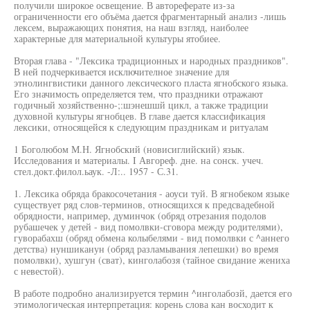
получили широкое освещение. В автореферате из-за
ограниченности его объёма дается фрагментарный анализ -лишь
лексем, выражающих понятия, на наш взгляд, наиболее
характерные для материальной культуры ятобиее.
Вторая глава - "Лексика традиционных и народных праздников".
В ней подчеркивается исключителное значение для
этнолингвистики данного лексического пласта ягнобского языка.
Его значимость определяется тем, что праздники отражают
годичный хозяйственно-;:шэнешшй цикл, а также традиции
духовной культуры ягнобцев. В главе дается классификация
лексики, относящейся к следующим праздникам и ритуалам
1 Боголюбом М.Н. Ягнобский (новисиглийский) язык.
Исследования и материалы. I Авгореф. дне. на сонск. учеч.
стел.докт.филол.ьаук. -Л:.. 1957 - С.31.
1. Лексика обряда бракосочетания - аоуси туй. В ягнобеком языке
существует ряд слов-терминов, относящихся к предсвадебной
обрядности, например, думинчок (обряд отрезания подолов
рубашечек у детей - вид помолвки-сговора между родителями),
гуворабахш (обряд обмена колыбелями - вид помолвки с ^аннего
детства) нуншиканун (обряд разламывания лепешки) во время
помолвки), хушгун (сват), кинголабозя (тайное свидание жениха
с невестой).
В работе подробно анализируется термин ^инголабозй, дается его
этимологическая интерпретация: корень слова кан восходит к