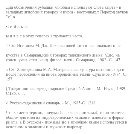
Для обозначения рубашки ягнобцы используют слова кырта - в
западных ягнобских говорох и курса - восточных.т Переход звуков
"у" в
•I и it и к «I
ы и т в с в этих говорах встречается часто.
1 См: Истамова М. Дж. Лексика швейного и вышивального ис-
кусства в Самаркандских говорах таджикского языка. /Дис. на
соиск. учен. степ. канд. филол. наук.- Самарканд, 1982.-С. 147.
з См: Хамиджанова М.А. Материальная культура матчинцев до и
после переселения на вновь орошенные земли.-Душанбе,-1974. С.
157.
j Традиционная одежда народов Средней Азии. - М.: Наука, 1989
C.IS5. о ; .
< Русско-таджикский словарь. - М., 1985-С. 1218;.
Чтг касается термина почума (шаровары, пижама), то он является
общим для многих индоевропейских языков и известен в форме
pijama, а В русском - пчжама1 но в ягнобком языке используется в
основном в значении и мужских шаровар.