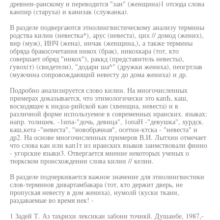
древнеи-ранскому и переводится "зан" (женщина)1 отсюда слова
канпир (старуха) и канизак (служанка).
В разделе подвергаются этнолингвистическому анализу термины
родства килин (невестка*), арус (невеста), цих // домод (жених),
вир (муж), ИНЧ (жена), инчак (женщина,), а также термины
обряда бракосочетания никох (брак), никохкара (тот, кто
совершает обряд "никох"), раккд (представитель невесты),
гувох(т) (свидетели), "додари ша^" (дружки жениха), пеогртлав
(мужчина сопровождающий невесту до дома жениха) и др.
Подробно анализируется слово килин. На многочисленных
примерах доказывается, что этимологически это капЬ, каш,
восходящее к индоа-рийской кан (хвенщна, невеста) н в
различной форме используемое в современных иранских. языках:
напр. толишек. -1ипа-"дочь, девица", 1опаН -"девушка", хурдск.
каш,кета -"невеста", "новобрачная", осетнн-ктска - "невеста" и
др2. На основе многочисленных примеров В.И. Лытхин отмечает
что слова кан или кап1т из иранских языков заимствовали финно
- угорские языки3. Отвергается мнение некоторых ученых о
тюркском происхождении слова килин // келин.
В разделе подчеркивается важное значение для этнолингвистики
слов-терминов дивартамбакара (тот, кто держит дверь, не
пропуская невесту в дом жениха), нумолй (куски ткани,
раздаваемые во время нек! -
1 Задей Т. Аз таърихи лексикаи забони точикй. Душанбе, 1987,-