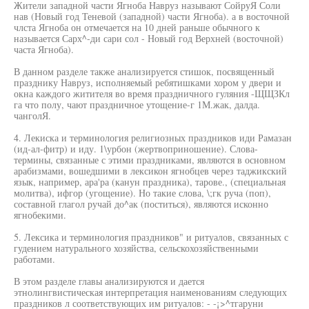
Жители западной части Ягноба Навруз называют СойруЯ Соли
нав (Новый год Теневой (западной) части Ягноба). а в восточной
члста Ягноба он отмечается на 10 дней раньше обычного к
называется Сарх^-ди сари сол - Новый год Верхней (восточной)
часта Ягноба).
В данном разделе также анализируется стишок, посвященный
празднику Навруз, исполняемый ребятишками хором у двери и
окна каждого житителя во время праздничного гуляния -ЩЩЗКл
га что полу, чают праздничное утощение-г 1М.жак, далда.
чанголЯ.
4. Лекиска и терминология религиозных праздников иди Рамазан
(ид-ал-фитр) и иду. 1\урбон (жертвоприношение). Слова-
термины, связанные с этими праздниками, являются в основном
арабизмами, вошедшими в лексикон ягнобцев через таджикский
язык, например, ара'ра (канун праздника), тарове., (специальная
молитва), ифгор (угощение). Но такие слова, \;гк руча (поп),
составной глагол ручай до^ак (поститься), являются исконно
ягнобекими.
5. Лексика и терминология праздников" и ритуалов, связанных с
гудением натурального хозяйства, сельскохозяйственными
работами.
В этом разделе главы анализируются и дается
этнолингвистическая интерпретация наименованиям следующих
праздников л соответствующих им ритуалов: - -¡>^тгаруни