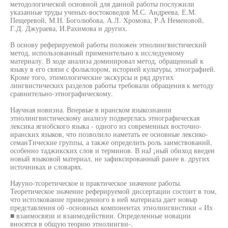
методологической основной для данной работы послужили
указанные труды ученых-востоковедов М.С. Андреева, Е.М.
Пещеревой, М.Н. Боголюбова, А.Л. Хромова, Р.А Неменовой,
Г.Д. Джураева, И.Рахимова и других.
В основу реферируемой работы положен этнолингвистический
метод, использованный применительно к исследуемому
материалу. В ходе анализа доминировал метод, обращенный к
языку в его связи с фольклором, историей культуры, этнографией.
Кроме того, этимологические экскурсы и ряд других
лингвистических разделов работы требовали обращения к методу
сравнительно-этнографическому.
Научная новизна. Впервые в иранском языкознании
этнолингвистическому анализу подверглась этнографическая
лексика ягнобского языка - одного из современных восточно-
иранских языков, что позволило наметать ее основные лексико-
семанТические группы, а также определить роль заимствований,
особенно таджикских слов и терминов. В нaJ ¡ный обиход введен
новый языковой материал, не зафиксированный ранее в. других
источниках и словарях.
Наууно-тсоретическое и практическое значение работы.
Теоретическое значение реферируемой диссертации состоит в том,
что истолкование приведенного в ней материала дает новыр
представления об -основных компонентах этнолингвистики « Их
■ взаимосвязи и взаимодействии. Определенные новации
вносятся в общую теорию этнолингви-.