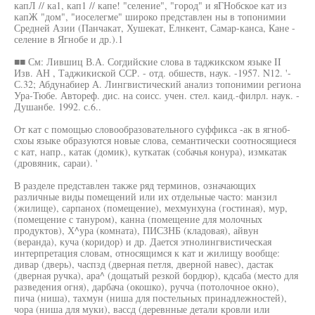
капЛ // ка1, кап1 // капе! "селение", "город" и яГНобское кат из
капЖ "дом", "иоселегме" широко представлен ны в топонимии
Средней Азии (Панчакат, Хушекат, Елнкент, Самар-канса, Кане -
селение в Ягнобе и др.).1
■■ См: Лившиц В.А. Согдийские слова в таджикском языке II
Изв. АН , Таджикиской ССР. - отд. обшеств, наук. -1957. N12. '-
С.32; Абдунабиер А. Лингвистический анализ топонимии региона
Ура-Тюбе. Автореф. дис. на соисс. учен. стел. каид.-филрл. наук. -
Душанбе. 1992. с.6..
От кат с помощью словообразовательного суффикса -ак в ягноб-
схоы языке образуются новые слова, семантически соотносящиеся
с кат, напр., катак (домик), куткатак (собачья конура), измкатак
(дровяник, сараи). '
В разделе представлен также ряд терминов, означающих
различные виды помещений или их отдельные часто: манзил
(жилище), сарпанох (помещение), мехмунхуна (гостиная), мур,
(помещение с тануром), канна (помещение для молочных
продуктов), Х^ура (комната), ПИСЗНБ (кладовая), айвун
(веранда), куча (коридор) и др. Дается этнолингвистическая
интерпретация словам, относящимся к кат и жилищу вообще:
дивар (дверь), часпзд (дверная петля, дверной навес), дастак
(дверная ручка), ара^ (дощатый резкой бордюр), кдсаба (место для
разведения огня), дарбача (окошко), ручча (потолочное окно),
пича (ниша), тахмун (ниша для постельных принадлежностей),
чора (ниша для муки), вассд (деревнные детали кровли или