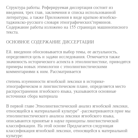
Структура работы. Реферируемая диссертация состоит из
введения, трех глав, заключения и списка использованной
литературы, а также Приложения в виде краткою ягнобско-
таджикско-русского словаря этнографических'терминов.
Содержание работы изложено на 155 страницах машинописного
текста.
ОСНОВНОЕ СОДЕРЖАНИЕ ДИССЕРТАЦИИ
Ей. введении обосновывается выбор темы, ее актуальность,
определяются цель и задачи исследования. Отмечается также
значимость исторического аспекта в этнолингвистике, приводятся
примеры новых этимологии с этнолингвистическими
комментариями к ним. Рассматривается
степень изуеннности ягнобской лексики в историке-
этнографическом и лингвистическом плане, определяется место
распространения лгнобского языка, указываются основные
источники сбора материала
В первой главе Этнолингвистический анализ ягнобской лексики,
относящейся к материальной культуре" -рассматриваются прие мы
этнолингвистического анализа лексики ягнобского языка,
описываются принятые в науке принципы лингвистической
классификации. На этой основе Предлагается следующая
классификация ягнобской лексики, относящейся к материальной
культуре: