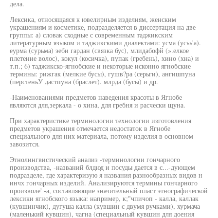
дела.
Лексика, относящаяся к ювелирным изделиям, женским
украшениям и косметике, подразделяется в диссертация на две
группы: а) словак сходные с современным таджикским
литературным языком и таджикскими диалектами: усма (усьь'а).
еурма (сурьма) эеби гардан (связка бус), млидабофй (».елкое
плетение волос), кокул (косичка), пупак (гребень), хино (хна) и
т.п.; 6) таджикско-ягнобские и некоторые исконно ягнобские
термины: рижгак (мелкие бусы), гушв?ра (серьги), ангишпуна
(перстеньУ дастпуна (браслет). млрда (бусы) и др.
-Наименованиями предметов наведения красоты в Ягнобе
являются для,зеркала - о хина, для гребня и расчески щуна.
При характеристике терминологии технологии изготовления
предметов украшения отмечается недостаток в Ягнобе
специального для них материала, потому изделия в основном
завозится.
Этнолингвистический анализ -терминологии гончарного
производства, -названий блдюд и посуды дается в с...-дующем
подразделе, где характеризую я названия разнообразных видов н
инчх гончарных изделий. Анализируются термины гончарного
произволе' -а, составляющие значительный пласт этнографической
лексики ягнобского языка: например, к;"чпичоп - калла, каллак
(кувшинчик), дугуша калла (кувшин с двумя ручками), хурмача
(маленький кувшин), чагна (специальный кувшин для доения