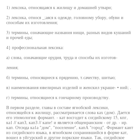
1) лексика, относящаяся к жилищу и домашней утвари;
2) лексика, относя _;аяся к одежде, головному убору, обуви и
способам их изготовления;
3) термины, означающие названия нищи, разных видов кушаний
и прочей еды;
4} профессиональная лексика:
а) слова, означающие орудия, труда и способы их изготов-
ления;
б) термины, относящиеся к прядению, т.сачеству, шитью;
в) наименования ювелирных изделий и женскил украше- • ний; .
г) термины, относящиеся к гончарному производству.
В первом разделе, главы в составе ягнобской лексики,
относящейся к жилищу, рассматривается слова ках (дом). Дается
его этимология: формант. - кат восгодит к согдийскому 15, кпг,
ка1 // капЗ, капЗ // капе! и является общеиранским - от др. - ир.
кап. Отсюда ка1а "дом", "поселение", капА "город". Формант кант
из согдийского языка, в ягнобском сохранившийся в форме кат,
вошел в уйгурский и другие поркские языки. Так, согдийское