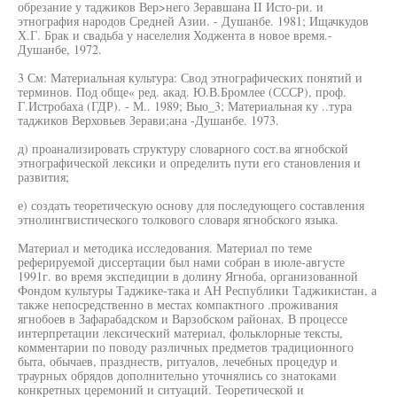
обрезание у таджиков Вер>него Зеравшана II Исто-ри. и
этнография народов Средней Азии. - Душанбе. 1981; Ищачкудов
Х.Г. Брак и свадьба у населелия Ходжента в новое время.-
Душанбе, 1972.
3 См: Материальная культура: Свод этнографических понятий и
терминов. Под обще« ред. акад. Ю.В.Бромлее (СССР), проф.
Г.Истробаха (ГДР). - М.. 1989; Выо_3; Материальная ку ..тура
таджиков Верховьев Зерави;ана -Душанбе. 1973.
д) проанализировать структуру словарного сост.ва ягнобской
этнографической лексики и определить пути его становления и
развития;
е) создать теоретическую основу для последующего составления
этнолингвистического толкового словаря ягнобского языка.
Материал и методика исследования. Материал по теме
реферируемой диссертации был нами собран в июле-августе
1991г. во время экспедиции в долину Ягноба, организованной
Фондом культуры Таджике-така и АН Республики Таджикистан, а
также непосредственно в местах компактного .проживания
ягнобоев в Зафарабадском и Варзобском районах. В процессе
интерпретации лексический материал, фольклорные тексты,
комментарии по поводу различных предметов традиционного
быта, обычаев, празднеств, ритуалов, лечебных процедур и
траурных обрядов дополнительно уточнялись со знатоками
конкретных церемоний и ситуаций. Теоретической и