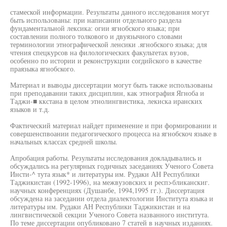
стамеской информации. Результаты данного исследования могут
быть использованы: при написании отдельного раздела
фундаментальной лексика: огии ягнобского языка; при
составлении полного толкового и двуязычного словами
терминологии этнографической ленсики .ягнобского языка; для
чтения спецкурсов на филологических факультетах вузов,
особенно по истории и реконструкции согдийского в качестве
праязыка ягнобского.
Материал и выводы диссертации могут быть также использованы
при преподавании таких дисциплин, как этнография Ягноба и
Таджи-■ ккстана в целом этнолингвистика, лекиска иранских
языков и т.д.
Фактический материал найдет применение и при формировании и
совершенспвоании педагогического процесса на ягнобскоч языке в
начальных классах средней школы.
Апробация работы. Результаты исследования докладывались и
обсуждались на регулярных годичных заседаниях Ученого Совета
Инсти-^ тута язык* и литературы им. Рудаки АН Республики
Таджикистан (1992-1996), на межвузовских и респ>бликанскиг.
научных конференциях (Душанбе, 1994,1995 гг.). Диссертация
обсуждена на заседании отдела диалектологии Института языка и
литературы им. Рудаки АН Республики Таджикистан и на
лингвистической секции Ученого Совета названного института.
По теме диссертации опубликовано 7 статей в научных изданиях.