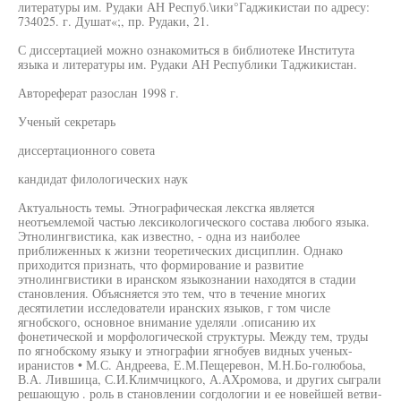
литературы им. Рудаки АН Респуб.\ики°Гаджикистаи по адресу:
734025. г. Душат«;, пр. Рудаки, 21.
С диссертацией можно ознакомиться в библиотеке Института
языка и литературы им. Рудаки АН Республики Таджикистан.
Автореферат разослан 1998 г.
Ученый секретарь
диссертационного совета
кандидат филологических наук
Актуальность темы. Этнографическая лексгка является
неотъемлемой частью лексикологического состава любого языка.
Этнолингвистика, как известно, - одна из наиболее
приближенных к жизни теоретических дисциплин. Однако
приходится признать, что формирование и развитие
этнолингвистики в иранском языкознании находятся в стадии
становления. Объясняется это тем, что в течение многих
десятилетии исследователи иранских языков, г том числе
ягнобского, основное внимание уделяли .описанию их
фонетической и морфологической структуры. Между тем, труды
по ягнобскому языку и этнографии ягнобуев видных ученых-
иранистов • М.С. Андреева, Е.М.Пещеревон, М.Н.Бо-голюбоьа,
В.А. Лившица, С.И.Климчицкого, А.АХромова, и других сыграли
решающую . роль в становлении согдологии и ее новейшей ветви-