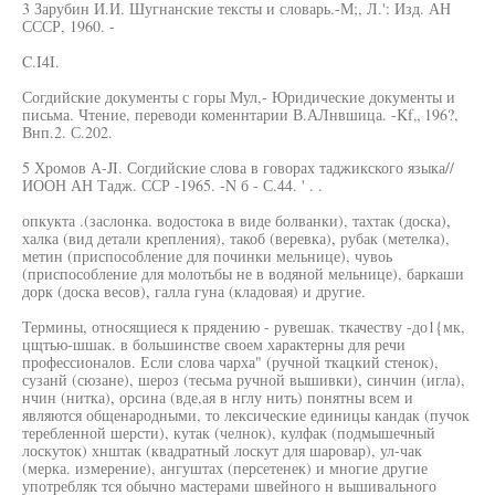
3 Зарубин И.И. Шугнанские тексты и словарь.-М;, Л.': Изд. АН
СССР, 1960. -
C.I4I.
Согдийские документы с горы Мул,- Юридические документы и
письма. Чтение, переводи коменнтарии В.АЛнвшица. -Kf„ 196?,
Внп.2. С.202.
5 Хромов А-JI. Согдийские слова в говорах таджикского языка//
ИООН АН Тадж. ССР -1965. -N б - С.44. ' . .
опкукта .(заслонка. водостока в виде болванки), тахтак (доска),
халка (вид детали крепления), такоб (веревка), рубак (метелка),
метин (приспособление для починки мельнице), чувоь
(приспособление для молотьбы не в водяной мельнице), баркаши
дорк (доска весов), галла гуна (кладовая) и другие.
Термины, относящиеся к прядению - рувешак. ткачеству -до1{мк,
цщтью-шшак. в большинстве своем характерны для речи
профессионалов. Если слова чарха" (ручной ткацкий стенок),
сузанй (сюзане), шероз (тесьма ручной вышивки), синчин (игла),
нчин (нитка), орсина (вде,ая в нглу нить) понятны всем и
являются общенародными, то лексические единицы кандак (пучок
теребленной шерсти), кутак (челнок), кулфак (подмышечный
лоскуток) хнштак (квадратный лоскут для шаровар), ул-чак
(мерка. измерение), ангуштах (персетенек) и многие другие
употребляк тся обычно мастерами швейного н вышивального