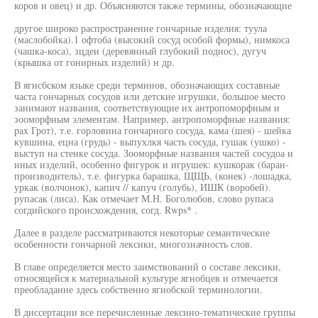
коров и овец) и др. Объясняются также термины, обозначающие
другое широко распространение гончарные изделия: туула
(маслобойка).1 офтоба (высокий сосуд особой формы), нимкоса
(чашка-коса), зцдеи (деревянный глубокий поднос), дугуч
(крышка от гонирных изделий) н др.
В ягнсбском языке среди терминов, обозначающих составные
часта гончарных сосудов или детские игрушки, большое место
занимают названия, соответствующие их антропоморфным и
зооморфным элементам. Например, антропоморфные названия:
pax Грот), т.е. горловина гончарного сосуда, кама (шея) - шейка
кувшина, ецна (грудь) - выпухлкя часть сосуда, гушак (ушко) -
выступ на стенке сосуда. Зооморфные названия частей сосудоа и
иных изделий, особенно фигурок и игрушек: кушкорак (баран-
производитель), т.е. фигурка барашка, ЩЩЬ, (конек) -лошадка,
уркак (волчонок), капич // капуч (голубь), ИШК (воробей).
рупасак (лиса). Как отмечает М.Н. Боголюбов, слово рупаса
согдийского происхождения, согд. Rwps* .
Далее в разделе рассматриваются некоторые семантические
особенности гончарной лексики, многозначность слов.
В главе определяется место заимствований о составе лексики,
относящейся к материальной культуре ягнобцев и отмечается
преобладание здесь собственно ягиобской терминологии.
В диссертации все перечисленные лексино-тематические группы