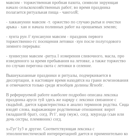
мавсим - торжественная пробная пахота, символи зирующая
начало сельскохозяйственных работ; во время праздника
полагается ритуальная пища - чанголЯ;
- хакканунии мавсим -т. оржество по случаю рытья и очистки
арыка - хан и начала поливных работ на орошаемых землях;
- хунта рун // хунсануни мавсим - праздник первого
торжественно-гс посещения летовки -хун после полугодового
зимнего перерыва:
- хунвесуни мавсим -ритуа.1 измерения сливочного, масла, про
изведенного за время пребывания на летовке, а также торжество
по случаю перегона скота с летовки в селение.
Вышеуказанные праздники и ритуалы, подчеркивается в
диссертации, в настоящее время находятся на грани исчезнования
и отмечаются только среди ягнобцев долины Ягнобг.
В реферируемой работе наиболее подробно описана лексика
праздника аруси туй здесь же наряду с лексики связанное с
свадьбой, дается характеристика и анализ терминов родства. Сюда
входят слова, выражающие родственные отношения: вирот
(младшитй брат), согд. Рг1', вир (муж), согд. хоурзода (сын или
дочь сестры, племянник) согд.
х»Гуг'1у3 и другие. Соответствующая лексика с
этнолингвистической интерпретацией дается и применительно ко