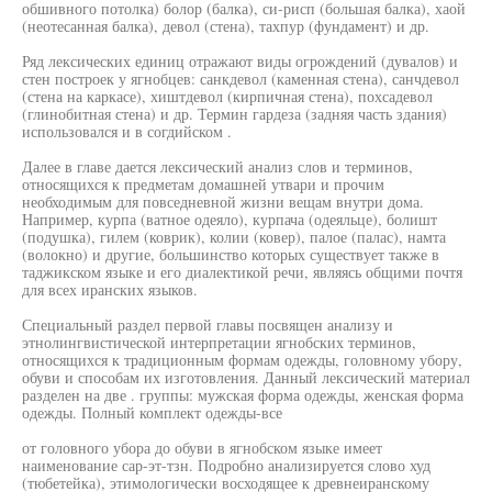
обшивного потолка) болор (балка), си-рисп (большая балка), хаой
(неотесанная балка), девол (стена), тахпур (фундамент) и др.
Ряд лексических единиц отражают виды огрождений (дувалов) и
стен построек у ягнобцев: санкдевол (каменная стена), санчдевол
(стена на каркасе), хиштдевол (кирпичная стена), похсадевол
(глинобитная стена) и др. Термин гардеза (задняя часть здания)
использовался и в согдийском .
Далее в главе дается лексический анализ слов и терминов,
относящихся к предметам домашней утвари и прочим
необходимым для повседневной жизни вещам внутри дома.
Например, курпа (ватное одеяло), курпача (одеяльце), болишт
(подушка), гилем (коврик), колии (ковер), палое (палас), намта
(волокно) и другие, большинство которых существует также в
таджикском языке и его диалектикой речи, являясь общими почтя
для всех иранских языков.
Специальный раздел первой главы посвящен анализу и
этнолингвистической интерпретации ягнобских терминов,
относящихся к традиционным формам одежды, головному убору,
обуви и способам их изготовления. Данный лексический материал
разделен на две . группы: мужская форма одежды, женская форма
одежды. Полный комплект одежды-все
от головного убора до обуви в ягнобском языке имеет
наименование сар-эт-тзн. Подробно анализируется слово худ
(тюбетейка), этимологически восходящее к древнеиранскому