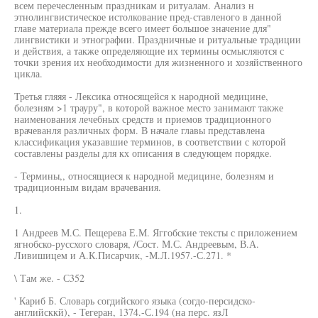
всем перечесленным праздникам и ритуалам. Анализ н
этнолингвистическое истолкование пред-ставленого в данной
главе материала прежде всего имеет большое значение для"
лингвистики и этнографии. Праздничные и ритуальные традиции
и действия, а также определяющие их термины осмысляются с
точки зрения их необходимости для жизненного и хозяйственного
цикла.
Третья гляяя - Лексика относящейся к народной медицине,
болезням >1 трауру", в которой важное место занимают также
наименования лечебных средств и приемов традиционного
врачеванля различных форм. В начале главы представлена
классификация указавшие терминов, в соответствии с которой
составлены разделы для кх описания в следующем порядке.
- Термины,, относящиеся к народной медицине, болезням и
традиционным видам врачевания.
1.
1 Андреев М.С. Пещерева Е.М. Яггобские тексты с приложением
ягнобско-руссхого словаря, /Сост. М.С. Андреевым, В.А.
Ливишицем и А.К.Писарчик, -М.Л.1957.-С.271. *
\ Там же. - С352
' Кариб Б. Словарь согдийского языка (согдо-персидско-
английсккй), - Тегеран, 1374.-С.194 (на перс. язЛ