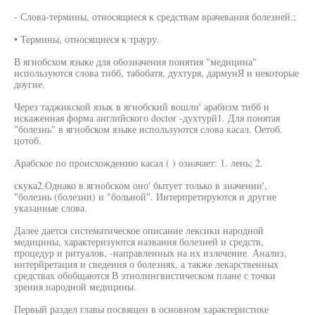
- Слова-термины, относящиеся к средствам врачевания болезней.;
• Термины, относящиеся к трауру.
В ягнобсхом языке для обозначения понятия "медицина"
используются слова тибб, табобатя, духтуря, дармунЯ и некоторые
доугие.
Через таджикской язык в ягнобский вошли' арабизм тибб и
искаженная форма английского doctor -духтурй1. Для понятая
"болезнь" в ягнобском языке используются слова касал. Оетоб.
цотоб.
Арабское по происхождению касал ( ) означает: 1. лень; 2.
скука2.Однако в ягнобском оно' бытует только в значении',
"болезнь (болезни) и "больной". Интерпретируются и другие
указанные слова.
Далее дается систематическое описание лексики народной
медицины, характеризуются названия болезней и средств,
процедур и ритуалов, -направленных на их излечение. Анализ,
интерйретация и сведения о болезнях, а также лекарственных
средствах обобщаются В этнолингвистическом плане с точки
зрения народной медицины.
Первый раздел главы посвящен в основном характеристике