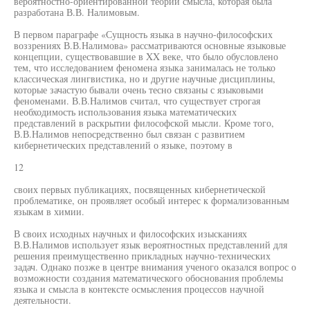
вероятностно-ориентированной теории смысла, которая была
разработана В.В. Налимовым.
В первом параграфе «Сущность языка в научно-философских
воззрениях В.В.Налимова» рассматриваются основные языковые
концепции, существовавшие в XX веке, что было обусловлено
тем, что исследованием феномена языка занималась не только
классическая лингвистика, но и другие научные дисциплины,
которые зачастую бывали очень тесно связаны с языковыми
феноменами. В.В.Налимов считал, что существует строгая
необходимость использования языка математических
представлений в раскрытии философской мысли. Кроме того,
В.В.Налимов непосредственно был связан с развитием
кибернетических представлений о языке, поэтому в
12
своих первых публикациях, посвященных кибернетической
проблематике, он проявляет особый интерес к формализованным
языкам в химии.
В своих исходных научных и философских изысканиях
В.В.Налимов использует язык вероятностных представлений для
решения преимущественно прикладных научно-технических
задач. Однако позже в центре внимания ученого оказался вопрос о
возможности создания математического обоснования проблемы
языка и смысла в контексте осмысления процессов научной
деятельности.