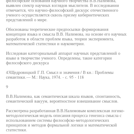
философские основания научного творчества В.В.Налимова,
выявлен спектр научных взглядов мыслителя. В исследовании
отмечается, что научно-философский дискурс отечественного
ученого осуществляется сквозь призму кибернетических
представлений о мире.
Обоснованы теоретические предпосылки формирования
концепции языка и смысла В.В. Налимова, на основе его научных
разработок в области проблем языка, теории эксперимента,
математической статистики и наукометрии.
Исследован категориальный аппарат научных представлений о
языке в творчестве ученого. Определены, такие категории
философского дискурса
43Щедровицкий Г.П. Смысл и значения / В кн.: Проблемы
семантики.— М.: Наука, 1974. - с. 95 - 118
9
В.В.Налимова, как семантическая шкала языков, спонтанность,
семантический вакуум, вероятностное взвешивание смыслов.
Рассмотрена разработанная В.В.Налимовым комплексная логико-
методологическая модель описания процесса генезиса смысла с
использованием системы философско-методологических
принципов и методов формальной логики и математической
статистики.