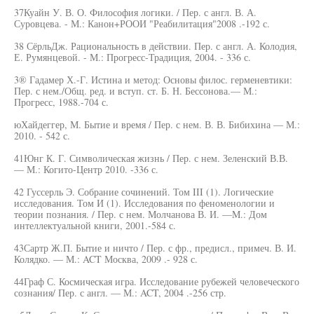
37Куайн У. В. О. Философия логики. / Пер. с англ. В. А.
Суровцева. - М.: Канон+РООИ "Реабилитация"2008 .-192 с.
38 СёрльДж. Рациональность в действии. Пер. с англ. А. Колодия,
Е. Румянцевой. - М.: Прогресс-Традиция, 2004. - 336 с.
3® Гадамер Х.-Г. Истина и метод: Основы филос. герменевтики:
Пер. с нем./Общ. ред. и вступ. ст. Б. Н. Бессонова.— М.:
Прогресс, 1988.-704 с.
юХайдеггер, М. Бытие и время / Пер. с нем. В. В. Бибихина — М.:
2010. - 542 с.
41Юнг К. Г. Символическая жизнь / Пер. с нем. Зеленский В.В.
— М.: Когито-Центр 2010. -336 с.
42 Гуссерль Э. Собрание сочинений. Том III (1). Логические
исследования. Том И (1). Исследования по феноменологии и
теории познания. / Пер. с нем. Молчанова В. И. —M.: Дом
интеллектуальной книги, 2001.-584 с.
43Сартр Ж.П. Бытие и ничто / Пер. с фр., предисл., примеч. В. И.
Колядко. — М.: ACT Москва, 2009 .- 928 с.
44Граф С. Космическая игра. Исследование рубежей человеческого
сознания/ Пер. с англ. — М.: ACT, 2004 .-256 стр.