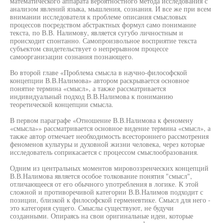
математического аппарата вероятностного метода исследования с
анализом явлений языка, мышления, сознания. И все же при всем
внимании исследователя к проблеме описания смысловых
процессов посредством абстрактных формул само понимание
текста, по В.В. Налимову, является сугубо личностным и
происходит спонтанно. Самопроизвольное восприятие текста
субъектом свидетельствует о непрерывном процессе
самоорганизации сознания познающего.
Во второй главе «Проблема смысла в научно-философской
концепции В.В.Налимова» автором раскрывается основное
понятие термина «смысл», а также рассматривается
индивидуальный подход В.В.Налимова к пониманию
теоретической концепции смысла.
В первом параграфе «Отношение В.В.Налимова к феномену
«смысла»» рассматривается основное видение термина «смысл», а
также автор отмечает необходимость всестороннего рассмотрения
феноменов культуры и духовной жизни человека, через которые
исследователь соприкасается с процессом смыслообразования.
Одним из центральных моментов мировоззренческих концепций
В.В.Налимова является особое толкование понятия "смысл",
отличающееся от его обычного употребления в логике. К этой
сложной и противоречивой категории В.В.Налимов подходит с
позиции, близкой к философской герменевтике. Смысл для него -
это категория сущего. Смыслы существуют, не будучи
созданными. Опираясь на свои оригинальные идеи, которые