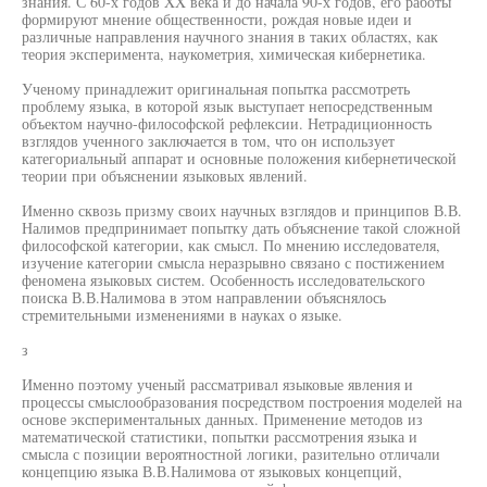
знания. С 60-х годов XX века и до начала 90-х годов, его работы
формируют мнение общественности, рождая новые идеи и
различные направления научного знания в таких областях, как
теория эксперимента, наукометрия, химическая кибернетика.
Ученому принадлежит оригинальная попытка рассмотреть
проблему языка, в которой язык выступает непосредственным
объектом научно-философской рефлексии. Нетрадиционность
взглядов ученного заключается в том, что он использует
категориальный аппарат и основные положения кибернетической
теории при объяснении языковых явлений.
Именно сквозь призму своих научных взглядов и принципов В.В.
Налимов предпринимает попытку дать объяснение такой сложной
философской категории, как смысл. По мнению исследователя,
изучение категории смысла неразрывно связано с постижением
феномена языковых систем. Особенность исследовательского
поиска В.В.Налимова в этом направлении объяснялось
стремительными изменениями в науках о языке.
з
Именно поэтому ученый рассматривал языковые явления и
процессы смыслообразования посредством построения моделей на
основе экспериментальных данных. Применение методов из
математической статистики, попытки рассмотрения языка и
смысла с позиции вероятностной логики, разительно отличали
концепцию языка В.В.Налимова от языковых концепций,