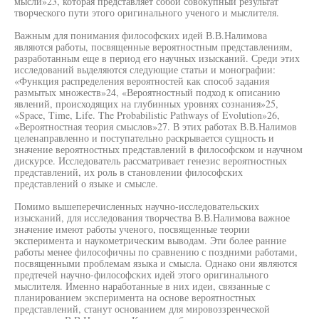
мысли»23, которая представляет собой совокупный результат
творческого пути этого оригинального ученого и мыслителя.
Важным для понимания философских идей В.В.Налимова
являются работы, посвященные вероятностным представлениям,
разработанным еще в период его научных изысканий. Среди этих
исследований выделяются следующие статьи и монографии:
«Функция распределения вероятностей как способ задания
размытых множеств»24, «Вероятностный подход к описанию
явлений, происходящих на глубинных уровнях сознания»25,
«Space, Time, Life. The Probabilistic Pathways of Evolution»26,
«Вероятностная теория смыслов»27. В этих работах В.В.Налимов
целенаправленно и поступательно раскрывается сущность и
значение вероятностных представлений в философском и научном
дискурсе. Исследователь рассматривает генезис вероятностных
представлений, их роль в становлении философских
представлений о языке и смысле.
Помимо вышеперечисленных научно-исследовательских
изысканий, для исследования творчества В.В.Налимова важное
значение имеют работы ученого, посвященные теории
эксперимента и наукометрическим выводам. Эти более ранние
работы менее философичны по сравнению с поздними работами,
посвященными проблемам языка и смысла. Однако они являются
предтечей научно-философских идей этого оригинального
мыслителя. Именно наработанные в них идеи, связанные с
планированием эксперимента на основе вероятностных
представлений, станут основанием для мировоззренческой