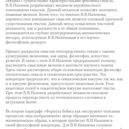
связаны с сущностными характеристиками феномена смысла,
В.В.Налимов разрабатывает механизм вероятностного
взвешивания смыслов. Данный механизм позволяет описывать
языковые явления. Более того, по мнению В.В.Налимова,
вероятностное взвешивание смыслов является основной причиной
существования текстов. Данный метод осмысления текстовой
реальности, как и реальности в ее общем понимании,
основывается на глубоко интегрированных математических
методах, используемых В.В.Налимовым в его научно-
философском дискурсе.
Процесс раскрытия смыслов непосредственно связан с такими
культурными явлениями, как наука, философия, искусство,
религия. В связи с этим В.В.Налимов предпринимает попытку
рассмотреть смысловые явления в контексте научного знания.
Здесь также рассмотрены общие положения концепции философа
относительно смысла в семантическом пространстве. Эта
концепция предполагает, что в семантическом вакууме так же, как
и в вакууме физическом, присутствуют квантовые поля. Роль
квантовых полей в семантическом вакууме выполняют тексты.
При этом В.В.Налимов разрабатывает механизм описания
процесса перехода текста из потенциального состояния в
актуальное бытие.
Во втором параграфе «Формула Бейеса как инструмент описания
процессов смыслообразования» автор обращает внимание на
математические образы, к которым прибегает В.В.Налимов в
своей философской концепции. Для В.В.Налимова сознание