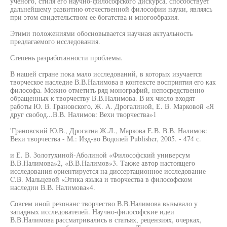
ученого, стиля его научно-философского дискурса, способствует
дальнейшему развитию отечественной философии науки, являясь
при этом свидетельством ее богатства и многообразия.
Этими положениями обосновывается научная актуальность
предлагаемого исследования.
Степень разработанности проблемы.
В нашей стране пока мало исследований, в которых изучается
творческое наследие В.В.Налимова в контексте восприятия его как
философа. Можно отметить ряд монографий, непосредственно
обращенных к творчеству В.В.Налимова. В их число входят
работы Ю. В. Грановского, Ж. А. Дрогалиной, Е. В. Марковой «Я
друг свобод...В.В. Налимов: Вехи творчества»1
'Грановский Ю.В., Дрогатна Ж.Л., Маркова Е.В. В.В. Налимов:
Вехи творчества - М.: Изд-во Водолей Publisher, 2005. - 474 с.
и Е. В. Золотухиной-Аболиной «Философский универсум
В.В.Налимова»2, «В.В.Налимов»3. Также автор настоящего
исследования ориентируется на диссертационное исследование
C.B. Мальцевой «Этика языка и творчества в философском
наследии В.В. Налимова»4.
Совсем иной резонанс творчество В.В.Налимова вызывало у
западных исследователей. Научно-философские идеи
В.В.Налимова рассматривались в статьях, рецензиях, очерках,