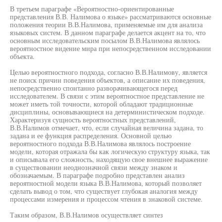
В третьем параграфе «Вероятностно-ориентированные
представления В.В. Налимова о языке» рассматриваются основные
положения теории В.В.Налимова, применяемые им для анализа
языковых систем. В данном параграфе делается акцент на то, что
основным исследовательским посылом В.В.Налимова являлось
вероятностное видение мира при непосредственном исследовании
объекта.
Целью вероятностного подхода, согласно В.В.Налимову, является
не поиск причин поведения объектов, а описание их поведения,
непосредственно спонтанно разворачивающегося перед
исследователем. В связи с этим вероятностное представление не
может иметь той точности, которой обладают традиционные
дисциплины, основывающиеся на детерминистическом подходе.
Характеризуя сущность вероятностных представлений,
В.В.Налимов отмечает, что, если случайная величина задана, то
задана и ее функция распределения. Основной целью
вероятностного подхода В.В.Налимова являлось построение
модели, которая отражала бы как логическую структуру языка, так
и описывала его сложность, находящую свое внешнее выражение
в существовании неоднозначной связи между знаком и
обозначаемым. В параграфе подробно представлен анализ
вероятностной модели языка В.В.Налимова, который позволяет
сделать вывод о том, что существует глубокая аналогия между
процессами измерения и процессом чтения в знаковой системе.
Таким образом, В.В.Налимов осуществляет синтез