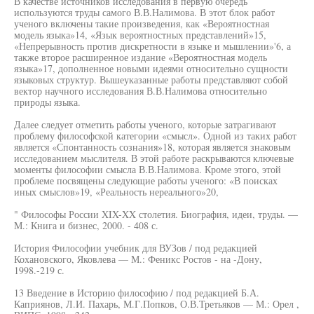
В качестве источников исследования в первую очередь
используются труды самого В.В.Налимова. В этот блок работ
ученого включены такие произведения, как «Вероятностная
модель языка»14, «Язык вероятностных представлений»15,
«Непрерывность против дискретности в языке и мышлении»'6, а
также второе расширенное издание «Вероятностная модель
языка»17, дополненное новыми идеями относительно сущности
языковых структур. Вышеуказанные работы представляют собой
вектор научного исследования В.В.Налимова относительно
природы языка.
Далее следует отметить работы ученого, которые затрагивают
проблему философской категории «смысл». Одной из таких работ
является «Спонтанность сознания»18, которая является знаковым
исследованием мыслителя. В этой работе раскрываются ключевые
моменты философии смысла В.В.Налимова. Кроме этого, этой
проблеме посвящены следующие работы ученого: «В поисках
иных смыслов»19, «Реальность нереального»20,
" Философы России XIX-XX столетия. Биография, идеи, труды. —
М.: Книга и бизнес, 2000. - 408 с.
История Философии учебник для ВУЗов / под редакцией
Кохановского, Яковлева — М.: Феникс Ростов - на -Дону,
1998.-219 с.
13 Введение в Историю философию / под редакцией Б.А.
Каприянов, Л.И. Пахарь, М.Г.Попков, О.В.Третьяков — М.: Орел ,