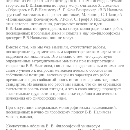
отрывки из его работ часто цитируются. Такими исследователями
творчества В.В.Налимова по праву могут считаться X. Лекенхов
«Обращаясь к В.В.Налимову»5, Г. Фон Вайцзеккер «В.В.Налимов
-русский математик и анархист мистик»6, М. Бониц, С. Шапиро7
«Понимающий Вселенную»8, Р.Рой9, С. Гроф10. Исследования
этих авторов, несомненно, раскрывают основные идеи
В.В.Налимова, но претендовать на статус монографических работ,
посвященных проблемам языка и смысла в научно-философском
дискурсе В.В.Налимова, они не могут.
Вместе с тем, как мы уже заметили, отсутствуют работы,
посвященные фундаментальным мировоззренческим идеям этого
выдающегося мыслителя. Это связано с тем, что существуют
определенные затруднительные моменты при интерпретации
творчества В.В. Налимова, связанные с недостаточным вниманием
самого ученого к вопросам методологического обоснования
собственной позиции, вытекающей из характера его работ,
предполагающих свободный поиск истины вне рамок заданных
стандартов. Из анализа его работ мы видим, что он не стремился
систематизировать свои взгляды, а это в свою очередь порождает
значительные трудности и при попытке стройного логического
изложения его философских идей.
При отсутствии специальных монографических исследований,
посвященных научно-философскому поиску В.В. Налимова
можно, однако,
2Золотухина-Аболина Е. В. Философский универсум