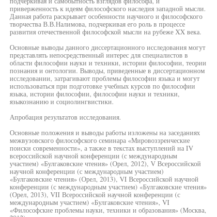
подчеркивая и самобытность взглядов философа, и
приверженность к идеям философского наследия западной мысли.
Данная работа раскрывает особенности научного и философского
творчества В.В.Налимова, подчеркивая его роль в процессе
развития отечественной философской мысли на рубеже XX века.
Основные выводы данного диссертационного исследования могут
представлять непосредственный интерес для специалистов в
области философии науки и техники, истории философии, теории
познания и онтологии. Выводы, приведенные в диссертационном
исследовании, затрагивают проблемы философии языка и могут
использоваться при подготовке учебных курсов по философии
языка, истории философии, философии науки и техники,
языкознанию и социолингвистики.
Апробация результатов исследования.
Основные положения и выводы работы изложены на заседаниях
межвузовского философского семинара «Мировоззренческие
поиски современности», а также в текстах выступлений на IV
всероссийской научной конференции (с международным
участием) «Булгаковские чтения» (Орел, 2012), V Всероссийской
научной конференции (с международным участием)
«Булгаковские чтения» (Орел, 2013), VI Всероссийской научной
конференции (с международным участием) «Булгаковские чтения»
(Орел, 2013), VII Всероссийской научной конференции (с
международным участием) «Булгаковские чтения», VI
«Философские проблемы науки, техники и образования» (Москва,