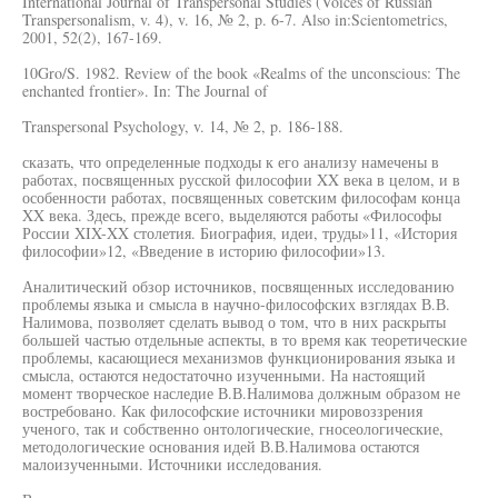
International Journal of Transpersonal Studies (Voices of Russian
Transpersonalism, v. 4), v. 16, № 2, p. 6-7. Also in:Scientometrics,
2001, 52(2), 167-169.
10Gro/S. 1982. Review of the book «Realms of the unconscious: The
enchanted frontier». In: The Journal of
Transpersonal Psychology, v. 14, № 2, p. 186-188.
сказать, что определенные подходы к его анализу намечены в
работах, посвященных русской философии XX века в целом, и в
особенности работах, посвященных советским философам конца
XX века. Здесь, прежде всего, выделяются работы «Философы
России XIX-XX столетия. Биография, идеи, труды»11, «История
философии»12, «Введение в историю философии»13.
Аналитический обзор источников, посвященных исследованию
проблемы языка и смысла в научно-философских взглядах В.В.
Налимова, позволяет сделать вывод о том, что в них раскрыты
большей частью отдельные аспекты, в то время как теоретические
проблемы, касающиеся механизмов функционирования языка и
смысла, остаются недостаточно изученными. На настоящий
момент творческое наследие В.В.Налимова должным образом не
востребовано. Как философские источники мировоззрения
ученого, так и собственно онтологические, гносеологические,
методологические основания идей В.В.Налимова остаются
малоизученными. Источники исследования.