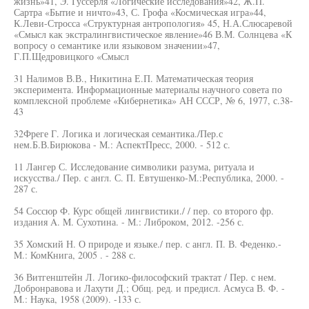
жизнь»41, Э. Гуссерля «Логические исследования»42, Ж.П.
Сартра «Бытие и ничто»43, С. Грофа «Космическая игра»44,
К.Леви-Стросса «Структурная антропология» 45, Н.А.Слюсаревой
«Смысл как экстралингвистическое явление»46 В.М. Солнцева «К
вопросу о семантике или языковом значении»47,
Г.П.Щедровицкого «Смысл
31 Налимов В.В., Никитина Е.П. Математическая теория
эксперимента. Информационные материалы научного совета по
комплексной проблеме «Кибернетика» АН СССР, № 6, 1977, с.38-
43
32Фреге Г. Логика и логическая семантика./Пер.с
нем.Б.В.Бирюкова - М.: АспектПресс, 2000. - 512 с.
11 Лангер С. Исследование символики разума, ритуала и
искусства./ Пер. с англ. С. П. Евтушенко-М.:Республика, 2000. -
287 с.
54 Соссюр Ф. Курс общей лингвистики./ / пер. со второго фр.
издания A. M. Сухотина. - М.: Либроком, 2012. -256 с.
35 Хомский Н. О природе и языке./ пер. с англ. П. В. Феденко.-
M.: КомКнига, 2005 . - 288 с.
36 Витгенштейн Л. Логико-философский трактат / Пер. с нем.
Добронравова и Лахути Д.; Общ. ред. и предисл. Асмуса В. Ф. -
M.: Наука, 1958 (2009). -133 с.