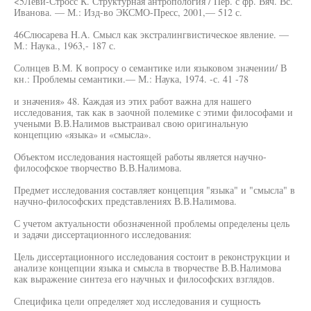
<5Леви-Стросс К. Структурная антропология / Пер. с фр. Вяч. Вс.
Иванова. — М.: Изд-во ЭКСМО-Пресс, 2001,— 512 с.
46Слюсарева H.A. Смысл как экстралингвистическое явление. —
M.: Наука., 1963,- 187 с.
Солнцев В.М. К вопросу о семантике или языковом значении/ В
кн.: Проблемы семантики.— М.: Наука, 1974. -с. 41 -78
и значения» 48. Каждая из этих работ важна для нашего
исследования, так как в заочной полемике с этими философами и
учеными В.В.Налимов выстраивал свою оригинальную
концепцию «языка» и «смысла».
Объектом исследования настоящей работы является научно-
философское творчество В.В.Налимова.
Предмет исследования составляет концепция "языка" и "смысла" в
научно-философских представлениях В.В.Налимова.
С учетом актуальности обозначенной проблемы определены цель
и задачи диссертационного исследования:
Цель диссертационного исследования состоит в реконструкции и
анализе концепции языка и смысла в творчестве В.В.Налимова
как выражение синтеза его научных и философских взглядов.
Специфика цели определяет ход исследования и сущность