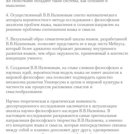
же свойствами обладают такие системы, как сознание и
мышление.
4. Осуществленный В.В.Налимовым синтез математического
аппарата вероятностного метода исследования с философским
анализом проблем языка, мышления и сознания направлен на
решение проблемы соотношения языка и смысла.
5. Визуальный образ семантической шкалы языков, разработанной
В.В.Налимовым, позволяет представить ее в виде листа Мебиуса,
который более адекватно изображает динамику внутреннего
развития языков, чем образ окружности, применяемый в контексте
концепции ученого;
6. Созданная В.В.Налимовым, на стыке слияния философских и
научных идей, вероятностная модель языка не имеет аналогов в
мировой философии: она позволяет подтвердить единство
механизма развития Универсума в целом и мировой культуры в
частности как процессов распаковки смыслов и
смыслообразования.
Научно-теоретическая и практическая значимость
диссертационного исследования заключается в актуализации
анализа научно-философского наследия В.В.Налимова. В
настоящем исследовании раскрываются самые оригинальные
направления философского творчества В.В.Налимова, а именно
его концепции языка и смысла, которые непосредственно связаны
между собой и взаимно дополняют друг друга, одновременно