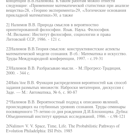
концепции В.В.Налимова. К таким работам можно отнести
следующие: «Применение математической статистики при анализе
вещества»28, «Теорию эксперимента»29, «Логические основания
прикладной математики»30, а также
2] Налимов В.В. Природа смыслов в вероятностно
ориентированной философии. Язык. Наука. Философия.
-М.:Вильнюс: Институт философии, социологии и права
Литовской ССР, 1986. - 121 с.
22Налимов В.В.Теория смыслов: конструктивистские аспекты
математической модели сознания. В сб.: Математика и искусство.
Труды Международной конференции, 1997. - с.19-31
23Налимов В.В. Разбрасываю мысли. - М.:Прогресс-Традицня,
2000. - 344 с.
24Haiu.\toe В.В. Функция распределения вероятностей как способ
задания размытых множеств: Наброски метатеории, дискуссия с
Заде. — M.: Автоматика, № 6, с. 80-87
2*Налимов В.В. Вероятностный подход к описанию явлений,
происходящих на глубинных уровнях сознания. Труды семинары
посвященного 75-летию со дня рождения Д.И.Блохинцева. Дубна:
Объединенный институт ядерных исследований, 1986. - с.98-121
2tNalimov V. V. Space, Time, Life. The Probabilistic Pathways of
Evolution Philadelphia: ISI Près. 1985