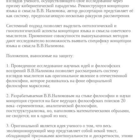
взглядов ученого, осуществляющего свое исследование через
призму кибернетической парадигмы. Реконструируя концепцию
языка и смысла В.В. Налимова, автор диссертации представляет её
как систему, предполагающую несколько ракурсов рассмотрения.
Системный подход позволяет выделить онтологический и
гносеологический аспекты концепции языка и смысла советского
мыслителя. Применение совокупности вышеуказанных методов
дают исследователю возможность выявить специфику концепции
языка и смысла В.В.Налимова.
Положения, выносимые на защиту:
1. Проведенное исследование научных идей и философских
воззрений В.В.Налимова позволяет рассматривать систему
взглядов мыслителя как оригинальное явление в отечественной
философии, которое развивалось на фоне официальной
философии марксизма;
2. Разрабатываемая В.В.Налимовым на стыке философии и науки
концепция строится на базе ведущих философских поисков 20
века -герменевтики, аналитической философии,
постструктурализма, но, наполняясь математическими образами,
не сводится, ни к одной из них;
3. Оригинальной является идея ученого о том, что весь
эволюционирующий мир представляет собой некий текст,
обладающий признаками континуальности и дискретности, этими