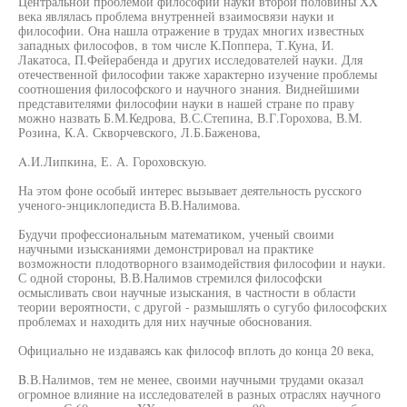
Центральной проблемой философии науки второй половины XX
века являлась проблема внутренней взаимосвязи науки и
философии. Она нашла отражение в трудах многих известных
западных философов, в том числе К.Поппера, Т.Куна, И.
Лакатоса, П.Фейерабенда и других исследователей науки. Для
отечественной философии также характерно изучение проблемы
соотношения философского и научного знания. Виднейшими
представителями философии науки в нашей стране по праву
можно назвать Б.М.Кедрова, В.С.Степина, В.Г.Горохова, В.М.
Розина, К.А. Скворчевского, Л.Б.Баженова,
A.И.Липкина, Е. А. Гороховскую.
На этом фоне особый интерес вызывает деятельность русского
ученого-энциклопедиста В.В.Налимова.
Будучи профессиональным математиком, ученый своими
научными изысканиями демонстрировал на практике
возможности плодотворного взаимодействия философии и науки.
С одной стороны, В.В.Налимов стремился философски
осмысливать свои научные изыскания, в частности в области
теории вероятности, с другой - размышлять о сугубо философских
проблемах и находить для них научные обоснования.
Официально не издаваясь как философ вплоть до конца 20 века,
B.В.Налимов, тем не менее, своими научными трудами оказал
огромное влияние на исследователей в разных отраслях научного