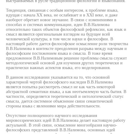
выстраиваемых в русле традиционной филологии и языкознания.
Тенденция, связанная с особым интересом, к проблеме языка,
идущая с начала XX века, не ослабевает и в XXI веке, и даже
наоборот обретает новое звучание. В связи с изменениями в
способах и системах коммуникации, идеи В.В.Налимова
относительно таких объектов философской рефлексии, как язык и
смысл являются оригинальным взглядом на будущее всей
человеческой культуры, в том числе науки и философии. В
настоящей работе дается философское осмысление роли творчества
В.В.Налимова в контексте преодоления разрыва между научным и
философским постижением языка и смысла. В тоже время
предложенное В.В.Налимовым решение проблемы смысла служит
методологической основой для изучения других теоретически и
практически важных аспектов языка, его моделирования.
В данном исследовании указывается на то, что основной
характерной чертой философского наследия В.В.Налимова
является попытка рассмотреть смысл не как часть некоторой
абстрактной семантики языка, а как неотъемлемую часть бытия. В
частности, определяется теоретический и онтологический статус
смысла, дается системное объяснение связи семантической
стороны языка с явлениями мира действительности.
Отсутствие полноценного научного исследования
мировоззренческих идей В.В.Налимова делает настоящую работу
актуальной. В этой связи, осмысление многообразия научно-
философских представлений В.В.Налимова, основных идей