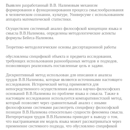
Выявлен разработанный В.В. Налимовым механизм
формирования и функционирования процесса смыслообразования
в человеческом сознании, культуре, Универсуме с использованием
аппарата математической статистики.
Осуществлен системный анализ философской концепции языка и
смысла В.В.Налимова, определены методологические аспекты
формулы Бейеса-Налимова.
Теоретико-методологические основы диссертационной работы
обусловлены спецификой объекта и предмета исследования,
требующих использования разнообразных методов и подходов,
позволяющих реализовать поставленные цель и задачи.
Дескриптивный метод использован для описания и анализа
трудов В.В.Налимова, которые являются источниками настоящего
исследования. Исторический метод применяется для
непосредственного осуществления анализа научно-философских
оснований В.В.Налимова по проблеме языка и смысла. Также в
настоящем исследовании используется компаративистский метод,
который позволяет через сравнительный анализ с иными
философскими системами рассмотреть специфику философской
позиции В.В.Налимова относительно сущности феномена смысла.
Интерпретация трудов В.В.Налимова приводит к выводу о том,
что выстраиваемая им модель языка может рассматриваться через
применение системного подхода, что обусловлено спецификой