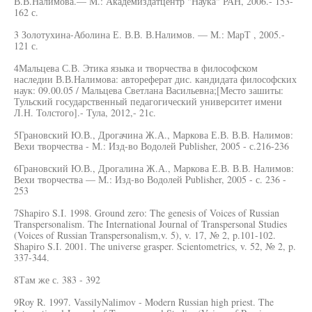
В.В.Налимова.— М.: Академиздатцентр "Наука" РАН, 2006.- 153-
162 с.
3 Золотухина-Аболина Е. В.В. В.Налимов. — М.: МарТ , 2005.-
121 с.
4Мальцева С.В. Этика языка и творчества в философском
наследии В.В.Налимова: автореферат дис. кандидата философских
наук: 09.00.05 / Мальцева Светлана Васильевна;[Место зашиты:
Тульский государственный педагогический университет имени
Л.Н. Толстого].- Тула, 2012,- 21с.
5Грановский Ю.В., Дрогачина Ж.А., Маркова Е.В. В.В. Налимов:
Вехи творчества - М.: Изд-во Водолей Publisher, 2005 - с.216-236
6Грановский Ю.В., Дрогалина Ж.А., Маркова Е.В. В.В. Налимов:
Вехи творчества — М.: Изд-во Водолей Publisher, 2005 - с. 236 -
253
7Shapiro S.I. 1998. Ground zero: The genesis of Voices of Russian
Transpersonalism. The International Journal of Transpersonal Studies
(Voices of Russian Transpersonalism,v. 5), v. 17, № 2, p.101-102.
Shapiro S.I. 2001. The universe grasper. Scientometrics, v. 52, № 2, p.
337-344.
8Там же с. 383 - 392
9Roy R. 1997. VassilyNalimov - Modern Russian high priest. The