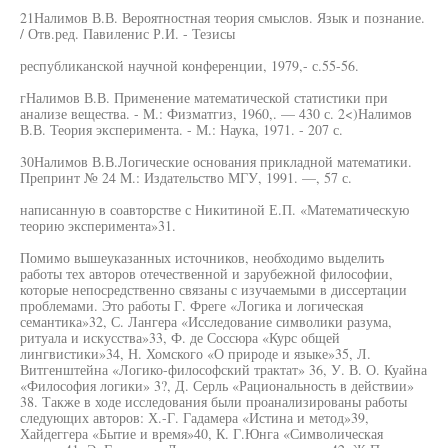
21Налимов В.В. Вероятностная теория смыслов. Язык и познание.
/ Отв.ред. Павиленис Р.И. - Тезисы
республиканской научной конференции, 1979,- с.55-56.
гНалимов В.В. Применение математической статистики при
анализе вещества. - M.: Физматгиз, 1960,. — 430 с. 2<)Налимов
В.В. Теория эксперимента. - М.: Наука, 1971. - 207 с.
30Налимов В.В.Логические основания прикладной математики.
Препринт № 24 M.: Издательство МГУ, 1991. —, 57 с.
написанную в соавторстве с Никитиной Е.П. «Математическую
теорию эксперимента»31.
Помимо вышеуказанных источников, необходимо выделить
работы тех авторов отечественной и зарубежной философии,
которые непосредственно связаны с изучаемыми в диссертации
проблемами. Это работы Г. Фреге «Логика и логическая
семантика»32, С. Лангера «Исследование символики разума,
ритуала и искусства»33, Ф. де Соссюра «Курс общей
лингвистики»34, Н. Хомского «О природе и языке»35, Л.
Витгенштейна «Логико-философский трактат» 36, У. В. О. Куайна
«Философия логики» 3?, Д. Серль «Рациональность в действии»
38. Также в ходе исследования были проанализированы работы
следующих авторов: Х.-Г. Гадамера «Истина и метод»39,
Хайдеггера «Бытие и время»40, К. Г.Юнга «Символическая