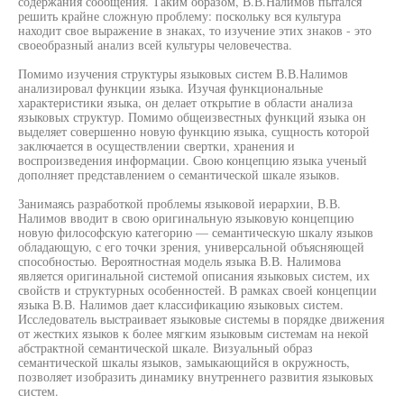
содержания сообщения. Таким образом, В.В.Налимов пытался
решить крайне сложную проблему: поскольку вся культура
находит свое выражение в знаках, то изучение этих знаков - это
своеобразный анализ всей культуры человечества.
Помимо изучения структуры языковых систем В.В.Налимов
анализировал функции языка. Изучая функциональные
характеристики языка, он делает открытие в области анализа
языковых структур. Помимо общеизвестных функций языка он
выделяет совершенно новую функцию языка, сущность которой
заключается в осуществлении свертки, хранения и
воспроизведения информации. Свою концепцию языка ученый
дополняет представлением о семантической шкале языков.
Занимаясь разработкой проблемы языковой иерархии, В.В.
Налимов вводит в свою оригинальную языковую концепцию
новую философскую категорию — семантическую шкалу языков
обладающую, с его точки зрения, универсальной объясняющей
способностью. Вероятностная модель языка В.В. Налимова
является оригинальной системой описания языковых систем, их
свойств и структурных особенностей. В рамках своей концепции
языка В.В. Налимов дает классификацию языковых систем.
Исследователь выстраивает языковые системы в порядке движения
от жестких языков к более мягким языковым системам на некой
абстрактной семантической шкале. Визуальный образ
семантической шкалы языков, замыкающийся в окружность,
позволяет изобразить динамику внутреннего развития языковых
систем.