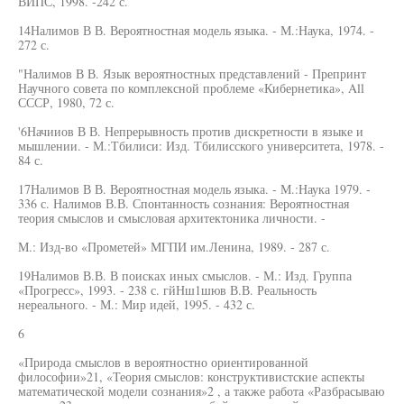
ВИПС, 1998. -242 с.
14Налимов В В. Вероятностная модель языка. - М.:Наука, 1974. -
272 с.
"Налимов В В. Язык вероятностных представлений - Препринт
Научного совета по комплексной проблеме «Кибернетика», All
СССР, 1980, 72 с.
'6Начииов В В. Непрерывность против дискретности в языке и
мышлении. - М.:Тбилиси: Изд. Тбилисского университета, 1978. -
84 с.
17Налимов В В. Вероятностная модель языка. - М.:Наука 1979. -
336 с. Налимов В.В. Спонтанность сознания: Вероятностная
теория смыслов и смысловая архитектоника личности. -
М.: Изд-во «Прометей» МГПИ им.Ленина, 1989. - 287 с.
19Налимов В.В. В поисках иных смыслов. - М.: Изд. Группа
«Прогресс», 1993. - 238 с. гйНш1шюв В.В. Реальность
нереального. - М.: Мир идей, 1995. - 432 с.
6
«Природа смыслов в вероятностно ориентированной
философии»21, «Теория смыслов: конструктивистские аспекты
математической модели сознания»2 , а также работа «Разбрасываю