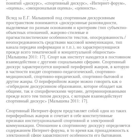
понятий «дискурс», «спортивный дискурс», «Интернет-форум»,
«оценка», «эмоциональная оценка», «ценность».
Вслед за Е.Г. Малышевой под спортивным дискурсивным
пространством понимаются «дискурсивные разновидности,
выделяемые по разным основаниям и критериям (тип субъектно-
объектных отношений, жанрово-стилевые и
прагмастилистические особенности текстов, опосредованность /
неопосредованность средствами массовой коммуникации, тип
канала передачи информации и т.п.), но характеризующиеся
прежде всего тематической и концептуальной общностью»
[Малышева 2011: 17]. Спорт как институт находится в постоянном
взаимодействии с другими социальными сферами. Спортивный
дискурс характеризуется широкой периферией жанров, в которую
в частности входят спортивно-педагогический, спортивно-
медицинский, спортивно-юридический, спортивно-бытовой и
другие жанры. О периферийном жанре можно говорить как о
«гибридном дискурсивном образовании, которое обладает как
общими, так и специфическими чертами, детерминированными
прежде всего тем типом дискурса, с которым взаимодействует
спортивный дискурс» [Малышева 2011: 17].
Спортивный Интернет-форум представляет собой один из таких
периферийных жанров и сочетает в себе конститутивные
признаки институциональной спортивной и электронной
коммуникации. Отношение к спортивному дискурсу определяется
содержанием Интернет-форума, в то время как принадлежность к
электронной сфере характеризует особенности его бытования.