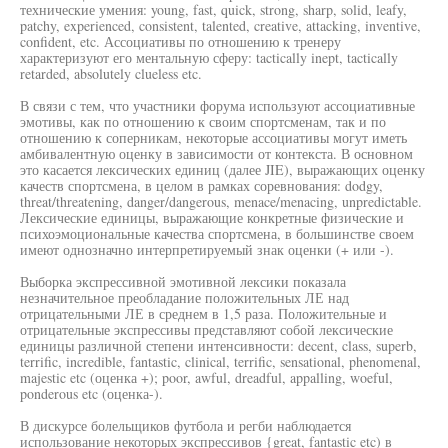
технические умения: young, fast, quick, strong, sharp, solid, leafy,
patchy, experienced, consistent, talented, creative, attacking, inventive,
confident, etc. Ассоциативы по отношению к тренеру
характеризуют его ментальную сферу: tactically inept, tactically
retarded, absolutely clueless etc.
В связи с тем, что участники форума используют ассоциативные
эмотивы, как по отношению к своим спортсменам, так и по
отношению к соперникам, некоторые ассоциативы могут иметь
амбивалентную оценку в зависимости от контекста. В основном
это касается лексических единиц (далее JIE), выражающих оценку
качеств спортсмена, в целом в рамках соревнования: dodgy,
threat/threatening, danger/dangerous, menace/menacing, unpredictable.
Лексические единицы, выражающие конкретные физические и
психоэмоциональные качества спортсмена, в большинстве своем
имеют однозначно интерпретируемый знак оценки (+ или -).
Выборка экспрессивной эмотивной лексики показала
незначительное преобладание положительных ЛЕ над
отрицательными ЛЕ в среднем в 1,5 раза. Положительные и
отрицательные экспрессивы представляют собой лексические
единицы различной степени интенсивности: decent, class, superb,
terrific, incredible, fantastic, clinical, terrific, sensational, phenomenal,
majestic etc (оценка +); poor, awful, dreadful, appalling, woeful,
ponderous etc (оценка-).
В дискурсе болельщиков футбола и регби наблюдается
использование некоторых экспрессивов {great, fantastic etc) в