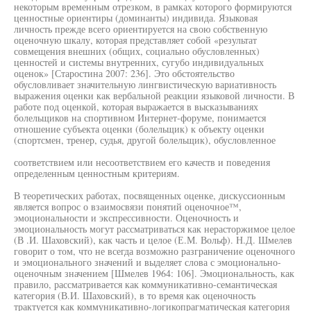
некоторым временным отрезком, в рамках которого формируются
ценностные ориентиры (доминанты) индивида. Языковая
личность прежде всего ориентируется на свою собственную
оценочную шкалу, которая представляет собой «результат
совмещения внешних (общих, социально обусловленных)
ценностей и системы внутренних, сугубо индивидуальных
оценок» [Старостина 2007: 236]. Это обстоятельство
обусловливает значительную лингвистическую вариативность
выражения оценки как вербальной реакции языковой личности. В
работе под оценкой, которая выражается в высказываниях
болельщиков на спортивном Интернет-форуме, понимается
отношение субъекта оценки (болельщик) к объекту оценки
(спортсмен, тренер, судья, другой болельщик), обусловленное
соответствием или несоответствием его качеств и поведения
определенным ценностным критериям.
В теоретических работах, посвященных оценке, дискуссионным
является вопрос о взаимосвязи понятий оценочное™,
эмоциональности и экспрессивности. Оценочность и
эмоциональность могут рассматриваться как нерасторжимое целое
(В .И. Шаховский), как часть и целое (Е.М. Вольф). Н.Д. Шмелев
говорит о том, что не всегда возможно разграничение оценочного
и эмоционального значений и выделяет слова с эмоционально-
оценочным значением [Шмелев 1964: 106]. Эмоциональность, как
правило, рассматривается как коммуникативно-семантическая
категория (В.И. Шаховский), в то время как оценочность
трактуется как коммуникативно-логикопрагматическая категория