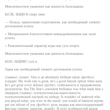
Межличностное уважение как ценность болельщика
ЬО.ЇК. IЫЦИ К-сіюрі смен
— Польза, приносимая спортсменом, как необходимый элемент
достижения успеха
~ Материальное благосостояние команды/конюшни как залог
успеха
~ Развлекательный характер игры как суть спорта
Межличностное уважение как ценность болельщика
ЬОЛі:.ІЬЩМІС-сулі.я
Удача как необходимый элемент достижения успеха
(скачки); талант: Vela is an absolutely brilliant talent (футбол);
усердие: His work rate is great, he's a good lineout option when used,
he's got great cover defense (регби); стабильность в предъявлении
результатов: Sea The Star's consistent brilliance was what made him a
champion (скачки); психологическая выносливость;
психологический настрой на победу: It wouldn't of mattered who
you played today, you were in the mood, you would of battered anyone
put out infront of you (футбол); роль лидера как консолидирующей
фигуры (тренер, капитан, жокей). В силу особенностей видов