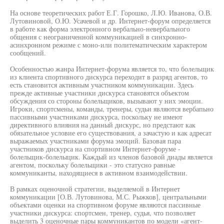
На основе теоретических работ Е.Г. Горошко, Л.Ю. Иванова, О.В.
Лутовиновой, О.Ю. Усачевой и др. Интернет-форум определяется
в работе как форма электронного вербально-невербального
общения с неограниченной коммуникацией в синхронно-
асинхронном режиме с моно-или политематическим характером
сообщений.
Особенностью жанра Интернет-форума является то, что болельщик
из клиента спортивного дискурса переходит в разряд агентов, то
есть становится активным участником коммуникации. Здесь
прежде активные участники дискурса становятся объектом
обсуждения со стороны болельщиков, вызывают у них эмоции.
Игроки, спортсмены, команды, тренеры, судьи являются вербапьно
пассивными участниками дискурса, поскольку не имеют
директивного влияния на данный дискурс, но предстают как
обязательное условие его существования, а зачастую и как адресат
выражаемых участниками форума эмоций. Базовая пара
участников дискурса на спортивном Интернет-форуме -
болельщик-болелыцик. Каждый из членов базовой диады является
агентом, поскольку болельщики - это статусно равные
коммуниканты, находящиеся в активном взаимодействии.
В рамках оценочной стратегии, выделяемой в Интернет
коммуникации [О.В. Лутовинова, М.С. Рыжков], центральными
объектами оценки на спортивном форуме являются пассивные
участники дискурса: спортсмен, тренер, судья, что позволяет
выделить 3 оценочные пары коммуникантов по модели «агент-