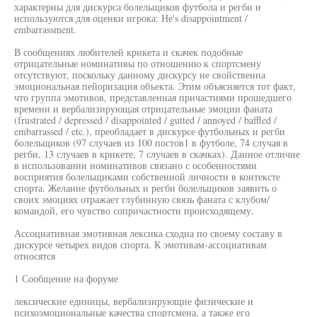
характерны для дискурса болельщиков футбола и регби и
используются для оценки игрока: Не's disappointment /
embarrassment.
В сообщениях любителей крикета и скачек подобные
отрицательные номинативы по отношению к спортсмену
отсутствуют, поскольку данному дискурсу не свойственна
эмоциональная пейоризация объекта. Этим объясняется тот факт,
что группа эмотивов, представленная причастиями прошедшего
времени и вербализирующая отрицательные эмоции фаната
(frustrated / depressed / disappointed / gutted / annoyed / baffled /
embarrassed / etc.), преобладает в дискурсе футбольных и регби
болельщиков (97 случаев из 100 постов1 в футболе, 74 случая в
регби, 13 случаев в крикете, 7 случаев в скачках). Данное отличие
в использовании номинативов связано с особенностями
восприятия болельщиками собственной личности в контексте
спорта. Желание футбольных и регби болельщиков заявить о
своих эмоциях отражает глубинную связь фаната с клубом/
командой, его чувство сопричастности происходящему.
Ассоциативная эмотивная лексика сходна по своему составу в
дискурсе четырех видов спорта. К эмотивам-ассоциативам
относятся
1 Сообщение на форуме
лексические единицы, вербализирующие физические и
психоэмоциональные качества спортсмена, а также его