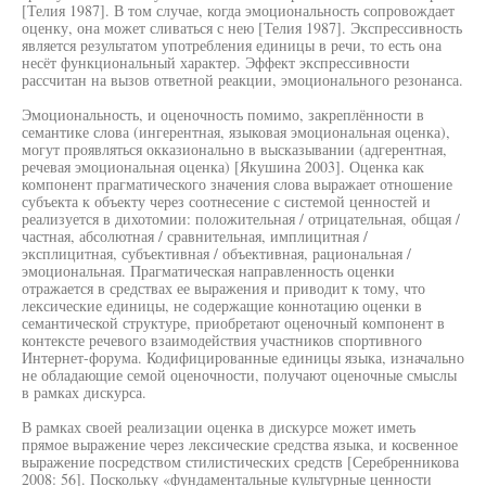
[Телия 1987]. В том случае, когда эмоциональность сопровождает
оценку, она может сливаться с нею [Телия 1987]. Экспрессивность
является результатом употребления единицы в речи, то есть она
несёт функциональный характер. Эффект экспрессивности
рассчитан на вызов ответной реакции, эмоционального резонанса.
Эмоциональность, и оценочность помимо, закреплённости в
семантике слова (ингерентная, языковая эмоциональная оценка),
могут проявляться окказионально в высказывании (адгерентная,
речевая эмоциональная оценка) [Якушина 2003]. Оценка как
компонент прагматического значения слова выражает отношение
субъекта к объекту через соотнесение с системой ценностей и
реализуется в дихотомии: положительная / отрицательная, общая /
частная, абсолютная / сравнительная, имплицитная /
эксплицитная, субъективная / объективная, рациональная /
эмоциональная. Прагматическая направленность оценки
отражается в средствах ее выражения и приводит к тому, что
лексические единицы, не содержащие коннотацию оценки в
семантической структуре, приобретают оценочный компонент в
контексте речевого взаимодействия участников спортивного
Интернет-форума. Кодифицированные единицы языка, изначально
не обладающие семой оценочности, получают оценочные смыслы
в рамках дискурса.
В рамках своей реализации оценка в дискурсе может иметь
прямое выражение через лексические средства языка, и косвенное
выражение посредством стилистических средств [Серебренникова
2008: 56]. Поскольку «фундаментальные культурные ценности