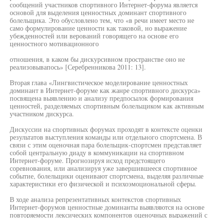
сообщений участников спортивного Интернет-форума является
основой для выделения ценностных доминант спортивного
болельщика. Это обусловлено тем, что «в речи имеет место не
само формулирование ценности как таковой, но выражение
убежденностей или верований говорящего на основе его
ценностного мотивационного
отношения, в каком бы дискурсивном пространстве оно не
реализовывапось» [Серебренникова 2011: 13].
Вторая глава «Лингвистическое моделирование ценностных
доминант в Интернет-форуме как жанре спортивного дискурса»
посвящена выявлению и анализу предпосылок формирования
ценностей, разделяемых спортивным болельщиком как активным
участником дискурса.
Дискуссии на спортивных форумах проходят в контексте оценки
результатов выступления команды или отдельного спортсмена. В
связи с этим оценочная пара болельщик-спортсмен представляет
собой центральную диаду в коммуникации на спортивном
Интернет-форуме. Прогнозируя исход предстоящего
соревнования, или анализируя уже завершившееся спортивное
событие, болельщики оценивают спортсмена, выделяя различные
характеристики его физической и психоэмоциональной сферы.
В ходе анализа репрезентативных контекстов спортивных
Интернет-форумов ценностные доминанты выявляются на основе
повторяемости лексических компонентов оценочных выражений с