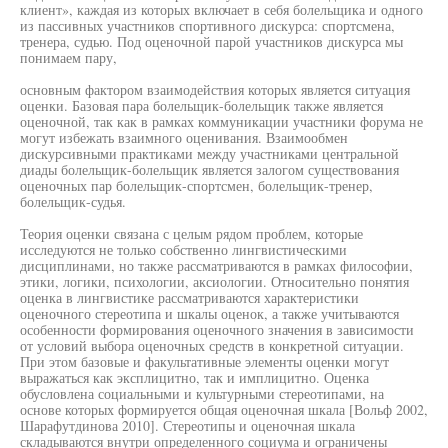
клиент», каждая из которых включает в себя болельщика и одного
из пассивных участников спортивного дискурса: спортсмена,
тренера, судью. Под оценочной парой участников дискурса мы
понимаем пару,
основным фактором взаимодействия которых является ситуация
оценки. Базовая пара болельщик-болельщик также является
оценочной, так как в рамках коммуникации участники форума не
могут избежать взаимного оценивания. Взаимообмен
дискурсивными практиками между участниками центральной
диады болельщик-болельщик является залогом существования
оценочных пар болельщик-спортсмен, болельщик-тренер,
болельщик-судья.
Теория оценки связана с целым рядом проблем, которые
исследуются не только собственно лингвистическими
дисциплинами, но также рассматриваются в рамках философии,
этики, логики, психологии, аксиологии. Относительно понятия
оценка в лингвистике рассматриваются характеристики
оценочного стереотипа и шкалы оценок, а также учитываются
особенности формирования оценочного значения в зависимости
от условий выбора оценочных средств в конкретной ситуации.
При этом базовые и факультативные элементы оценки могут
выражаться как эксплицитно, так и имплицитно. Оценка
обусловлена социальными и культурными стереотипами, на
основе которых формируется общая оценочная шкала [Вольф 2002,
Шарафутдинова 2010]. Стереотипы и оценочная шкала
складываются внутри определенного социума и ограничены