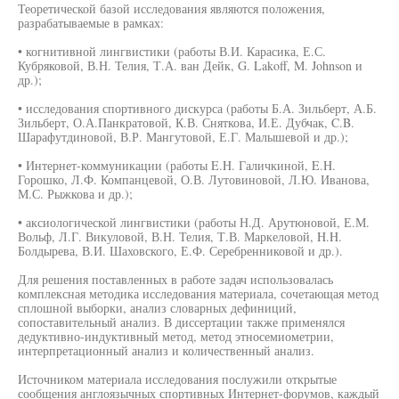
Теоретической базой исследования являются положения,
разрабатываемые в рамках:
• когнитивной лингвистики (работы В.И. Карасика, Е.С.
Кубряковой, В.Н. Телия, Т.А. ван Дейк, G. Lakoff, M. Johnson и
др.);
• исследования спортивного дискурса (работы Б.А. Зильберт, А.Б.
Зильберт, О.А.Панкратовой, К.В. Сняткова, И.Е. Дубчак, C.B.
Шарафутдиновой, В.Р. Мангутовой, Е.Г. Малышевой и др.);
• Интернет-коммуникации (работы E.H. Галичкиной, E.H.
Горошко, Л.Ф. Компанцевой, О.В. Лутовиновой, Л.Ю. Иванова,
М.С. Рыжкова и др.);
• аксиологической лингвистики (работы Н.Д. Арутюновой, Е.М.
Вольф, Л.Г. Викуловой, В.Н. Телия, Т.В. Маркеловой, H.H.
Болдырева, В.И. Шаховского, Е.Ф. Серебренниковой и др.).
Для решения поставленных в работе задач использовалась
комплексная методика исследования материала, сочетающая метод
сплошной выборки, анализ словарных дефиниций,
сопоставительный анализ. В диссертации также применялся
дедуктивно-индуктивный метод, метод этносемиометрии,
интерпретационный анализ и количественный анализ.
Источником материала исследования послужили открытые
сообщения англоязычных спортивных Интернет-форумов, каждый