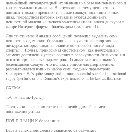
дальнейшей интерпретацией их значения на базе компонентного и
контекстуального анализа. В результате систему ценностных
доминант можно представить в виде совокупности оценочных
диад, посредством которых актуализируются доминанты
ценностной модели ключевого участника спортивного дискурса в
жанре Интернет-форума, болельщика (см. Схема 1).
Лингвистический анализ сообщений позволил выделить семь
ценностных доминант болельщика как участника спортивного
дискурса, которые сходны независимо от особенностей вида
спорта: 1) Польза, приносимая спортсменом, как необходимый
элемент достижения успеха состоит в совокупности физических и
психоэмоциональных параметров. Из анализа высказываний
болельщиков следует, что польза, приносимая спортсменом,
рассматривается ими как набор семи сходных параметров:
молодость: He's quite young and a future potential star for international
rugby (регби); опыт: Denman's experienced colt, he knows this race
СХЕМА 1.
1>0.;м;лыцик-1репс[)
Тактические решения тренера как необходимый элемент
достижения успеха
ПОЛ Г.Л Ы ЦИ К-болсл ыцнк
Вера в успех спортсмена независимо от результата