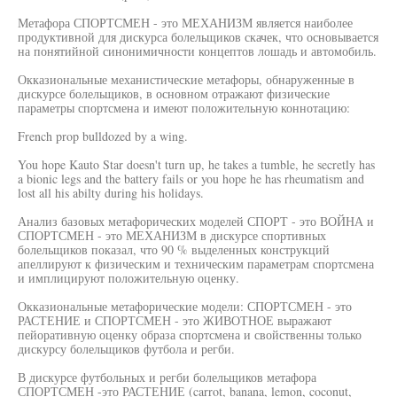
Метафора СПОРТСМЕН - это МЕХАНИЗМ является наиболее
продуктивной для дискурса болельщиков скачек, что основывается
на понятийной синонимичности концептов лошадь и автомобиль.
Окказиональные механистические метафоры, обнаруженные в
дискурсе болельщиков, в основном отражают физические
параметры спортсмена и имеют положительную коннотацию:
French prop bulldozed by a wing.
You hope Kauto Star doesn't turn up, he takes a tumble, he secretly has
a bionic legs and the battery fails or you hope he has rheumatism and
lost all his abilty during his holidays.
Анализ базовых метафорических моделей СПОРТ - это ВОЙНА и
СПОРТСМЕН - это МЕХАНИЗМ в дискурсе спортивных
болельщиков показал, что 90 % выделенных конструкций
апеллируют к физическим и техническим параметрам спортсмена
и имплицируют положительную оценку.
Окказиональные метафорические модели: СПОРТСМЕН - это
РАСТЕНИЕ и СПОРТСМЕН - это ЖИВОТНОЕ выражают
пейоративную оценку образа спортсмена и свойственны только
дискурсу болельщиков футбола и регби.
В дискурсе футбольных и регби болельщиков метафора
СПОРТСМЕН -это РАСТЕНИЕ (carrot, banana, lemon, coconut,