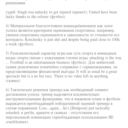
решениями
судей: Singh was unlucky to get injured (крикет); United have been
lucky thanks to the referee (футбол).
4) Материальное благосостояние команды/конюшни как залог
успеха является критерием оценивания спортсмена, например,
умения спортсмена оцениваются в зависимости от стоимости его
контракта: Konchesky is just shit and despite being paid close to 100k
a week (футбол).
5) Развлекательный характер игры как суть спорта в командных
видах спорта связан с атакующим стилем игры: attacking is the way
... Football is an entertainment business (футбол). Для любителей
скачек развлечение понятийно сопряжено с соревнованиями, не
представляющими финансовой выгоды: It will as usual be a great
spectacle but is a no bet race. There is no value left in anything
(скачки).
6) Тактические решения тренера как необходимый элемент
достижения успеха: тренер наделяется исключительно
инструментальными функциями, что в языковом плане в футболе
выражается преобладающей пейоративной оценкой тренера в
случае поражения: Loss...again... he's [Hodgson] just tactically
retarded; в регби, крикете и скачках - отсутствием его
персональной номинации (преобладающее использование JIE
coach/trainer).