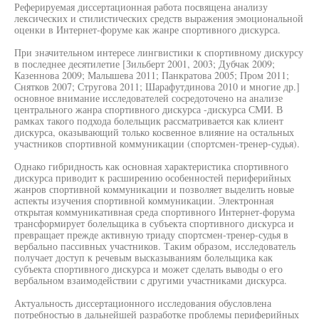
Реферируемая диссертационная работа посвящена анализу
лексических и стилистических средств выражения эмоциональной
оценки в Интернет-форуме как жанре спортивного дискурса.
При значительном интересе лингвистики к спортивному дискурсу
в последнее десятилетие [Зильберт 2001, 2003; Дубчак 2009;
Казеннова 2009; Малышева 2011; Панкратова 2005; Пром 2011;
Снятков 2007; Стругова 2011; Шарафутдинова 2010 и многие др.]
основное внимание исследователей сосредоточено на анализе
центрального жанра спортивного дискурса -дискурса СМИ. В
рамках такого подхода болельщик рассматривается как клиент
дискурса, оказывающий только косвенное влияние на остальных
участников спортивной коммуникации (спортсмен-тренер-судья).
Однако гибридность как основная характеристика спортивного
дискурса приводит к расширению особенностей периферийных
жанров спортивной коммуникации и позволяет выделить новые
аспекты изучения спортивной коммуникации. Электронная
открытая коммуникативная среда спортивного Интернет-форума
трансформирует болельщика в субъекта спортивного дискурса и
превращает прежде активную триаду спортсмен-тренер-судья в
вербально пассивных участников. Таким образом, исследователь
получает доступ к речевым высказываниям болельщика как
субъекта спортивного дискурса и может сделать выводы о его
вербальном взаимодействии с другими участниками дискурса.
Актуальность диссертационного исследования обусловлена
потребностью в дальнейшей разработке проблемы периферийных