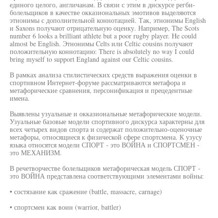
единого целого, англичанам. В связи с этим в дискурсе регби-
болельщиков в качестве окказиональных эмотивов выделяются
этнонимы с дополнительной коннотацией. Так, этнонимы English
и Saxons получают отрицательную оценку. Например, The Scots
number 6 looks a brilliant athlete but a poor rugby player. He could
almost be English. Этнонимы Celts или Celtic cousins получают
положительную коннотацию: There is absolutely no way I could
bring myself to support England against our Celtic cousins.
В рамках анализа стилистических средств выражения оценки в
спортивном Интернет-форуме рассматриваются метафора и
метафорические сравнения, персонификация и прецедентные
имена.
Выявлены узуальные и окказиональные метафорические модели.
Узуальные базовые модели спортивного дискурса характерны для
всех четырех видов спорта и содержат положительно-оценочные
метафоры, относящиеся к физической сфере спортсмена. К узусу
языка относятся модели СПОРТ - это ВОЙНА и СПОРТСМЕН -
это МЕХАНИЗМ.
В речетворчестве болельщиков метафорическая модель СПОРТ -
это ВОЙНА представлена соответствующими элементами войны:
• состязание как сражение (battle, massacre, carnage)
• спортсмен как воин (warrior, battler)