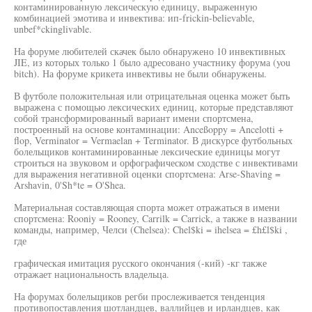
контаминированную лексическую единицу, выраженную
комбинацией эмотива и инвектива: ип-frickin-believable,
unbef*ckinglivable.
На форуме любителей скачек было обнаружено 10 инвективных
JIE, из которых только 1 было адресовано участнику форума (you
bitch). На форуме крикета инвективы не были обнаружены.
В футболе положительная или отрицательная оценка может быть
выражена с помощью лексических единиц, которые представляют
собой трансформированный вариант имени спортсмена,
построенный на основе контаминации: Anceßoppy = Ancelotti +
flop, Verminator = Vermaelan + Terminator. В дискурсе футбольных
болельщиков контаминированные лексические единицы могут
строиться на звуковом и орфографическом сходстве с инвективами
для выражения негативной оценки спортсмена: Arse-Shaving =
Arshavin, 0'Sh*te = O'Shea.
Материальная составляющая спорта может отражаться в имени
спортсмена: Rooniy = Rooney, Carrilk = Carrick, а также в названии
команды, например, Челси (Chelsea): Chel$ki = ihelsea = £h£l$ki ,
где
графическая имитация русского окончания (-кий) -кг также
отражает национальность владельца.
На форумах болельщиков регби прослеживается тенденция
противопоставления шотландцев, валлийцев и ирландцев, как