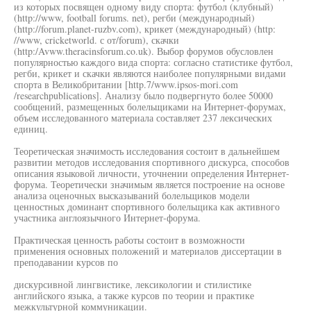
из которых посвящен одному виду спорта: футбол (клубный)
(http://www, football forums. net), регби (международный)
(http://forum.planet-ruzbv.com), крикет (международный) (http:
//www, cricketworld. с от/forum), скачки
(http:/Avww.theracinsforum.co.uk). Выбор форумов обусловлен
популярностью каждого вида спорта: согласно статистике футбол,
регби, крикет и скачки являются наиболее популярными видами
спорта в Великобритании [http.7/www.ipsos-mori.com
/researchpublications]. Анализу было подвергнуто более 50000
сообщений, размещенных болельщиками на Интернет-форумах,
объем исследованного материала составляет 237 лексических
единиц.
Теоретическая значимость исследования состоит в дальнейшем
развитии методов исследования спортивного дискурса, способов
описания языковой личности, уточнении определения Интернет-
форума. Теоретически значимым является построение на основе
анализа оценочных высказываний болельщиков модели
ценностных доминант спортивного болельщика как активного
участника англоязычного Интернет-форума.
Практическая ценность работы состоит в возможности
применения основных положений и материалов диссертации в
преподавании курсов по
дискурсивной лингвистике, лексикологии и стилистике
английского языка, а также курсов по теории и практике
межкультурной коммуникации.