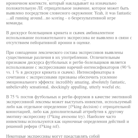
ироничном контексте, который накладывает на изначально
положительную ЛЕ отрицательное значение, которое может быть
выявлено посредством словесного окружения: Yeah, it was fantastic
...all running around...no scoring - о безрезультативной игре
команды.
В дискурсе болельщиков крикета и скачек амбивалентное
использование положительного экспрессива не выявлено в связи с
отсутствием пейоративной иронии в оценке.
При совпадении лексического состава экспрессивов выявлены
существенные различия в их употреблении. Отличительным
признаком дискурса футбольных и регби-болельщиков является
использование с экспрессивами наречий-интенсификаторов (90 %
vs. 1 % в дискурсе крикета и скачек). Интенсификаторы в
сочетании с экспрессивами призваны обеспечить усиление
эмоционального эффекта: incredibly amazing, absolutely fantastic,
unbelievably sensational, shockingly appalling, utterly woeful etc.
В 75 % постов футбольных и регби-форумов в качестве эмотивной
экспрессивной лексемы может выступать инвектив, используемый
либо как отдельное определение {f*king decision) с отрицательной
коннотацией, либо как дополнительный аттрибутив к другому
эмотиву-экспрессиву (f*king awesome try). Наиболее часто
инвективы используются как оценочные определения действий и
решений рефери (f*king ref).
Некоторые экспрессивы могут представлять собой