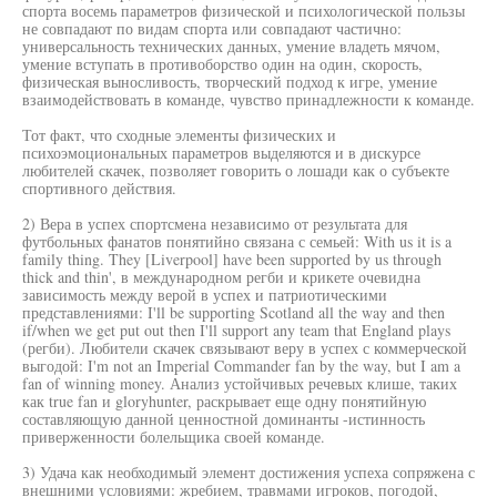
спорта восемь параметров физической и психологической пользы
не совпадают по видам спорта или совпадают частично:
универсальность технических данных, умение владеть мячом,
умение вступать в противоборство один на один, скорость,
физическая выносливость, творческий подход к игре, умение
взаимодействовать в команде, чувство принадлежности к команде.
Тот факт, что сходные элементы физических и
психоэмоциональных параметров выделяются и в дискурсе
любителей скачек, позволяет говорить о лошади как о субъекте
спортивного действия.
2) Вера в успех спортсмена независимо от результата для
футбольных фанатов понятийно связана с семьей: With us it is a
family thing. They [Liverpool] have been supported by us through
thick and thin', в международном регби и крикете очевидна
зависимость между верой в успех и патриотическими
представлениями: I'll be supporting Scotland all the way and then
if/when we get put out then I'll support any team that England plays
(регби). Любители скачек связывают веру в успех с коммерческой
выгодой: I'm not an Imperial Commander fan by the way, but I am a
fan of winning money. Анализ устойчивых речевых клише, таких
как true fan и gloryhunter, раскрывает еще одну понятийную
составляющую данной ценностной доминанты -истинность
приверженности болельщика своей команде.
3) Удача как необходимый элемент достижения успеха сопряжена с
внешними условиями: жребием, травмами игроков, погодой,