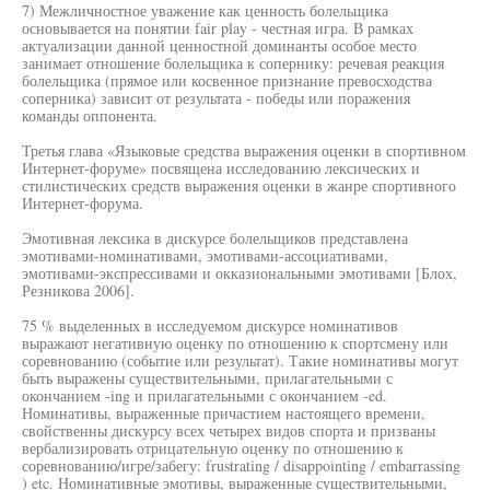
7) Межличностное уважение как ценность болельщика
основывается на понятии fair play - честная игра. В рамках
актуализации данной ценностной доминанты особое место
занимает отношение болельщика к сопернику: речевая реакция
болельщика (прямое или косвенное признание превосходства
соперника) зависит от результата - победы или поражения
команды оппонента.
Третья глава «Языковые средства выражения оценки в спортивном
Интернет-форуме» посвящена исследованию лексических и
стилистических средств выражения оценки в жанре спортивного
Интернет-форума.
Эмотивная лексика в дискурсе болельщиков представлена
эмотивами-номинативами, эмотивами-ассоциативами,
эмотивами-экспрессивами и окказиональными эмотивами [Блох,
Резникова 2006].
75 % выделенных в исследуемом дискурсе номинативов
выражают негативную оценку по отношению к спортсмену или
соревнованию (событие или результат). Такие номинативы могут
быть выражены существительными, прилагательными с
окончанием -ing и прилагательными с окончанием -ed.
Номинативы, выраженные причастием настоящего времени,
свойственны дискурсу всех четырех видов спорта и призваны
вербализировать отрицательную оценку по отношению к
соревнованию/игре/забегу: frustrating / disappointing / embarrassing
) etc. Номинативные эмотивы, выраженные существительными,