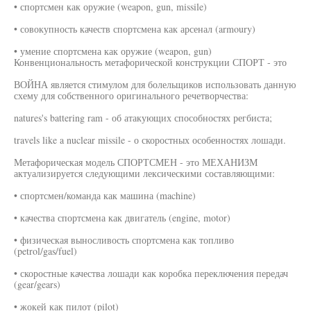
• спортсмен как оружие (weapon, gun, missile)
• совокупность качеств спортсмена как арсенал (armoury)
• умение спортсмена как оружие (weapon, gun)
Конвенциональность метафорической конструкции СПОРТ - это
ВОЙНА является стимулом для болельщиков использовать данную
схему для собственного оригинального речетворчества:
natures's battering ram - об атакующих способностях регбиста;
travels like a nuclear missile - о скоростных особенностях лошади.
Метафорическая модель СПОРТСМЕН - это МЕХАНИЗМ
актуализируется следующими лексическими составляющими:
• спортсмен/команда как машина (machine)
• качества спортсмена как двигатель (engine, motor)
• физическая выносливость спортсмена как топливо
(petrol/gas/fuel)
• скоростные качества лошади как коробка переключения передач
(gear/gears)
• жокей как пилот (pilot)