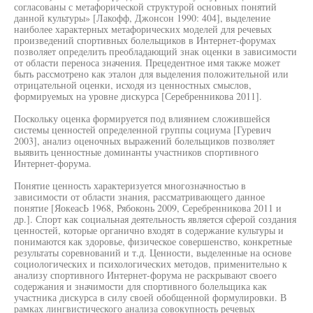
согласованы с метафорической структурой основных понятий
данной культуры» [Лакофф, Джонсон 1990: 404], выделение
наиболее характерных метафорических моделей для речевых
произведений спортивных болельщиков в Интернет-форумах
позволяет определить преобладающий знак оценки в зависимости
от области переноса значения. Прецедентное имя также может
быть рассмотрено как эталон для выделения положительной или
отрицательной оценки, исходя из ценностных смыслов,
формируемых на уровне дискурса [Серебренникова 2011].
Поскольку оценка формируется под влиянием сложившейся
системы ценностей определенной группы социума [Гуревич
2003], анализ оценочных выражений болельщиков позволяет
выявить ценностные доминанты участников спортивного
Интернет-форума.
Понятие ценность характеризуется многозначностью в
зависимости от области знания, рассматривающего данное
понятие [ЯокеасЬ 1968, Рябоконь 2009, Серебренникова 2011 и
др.]. Спорт как социальная деятельность является сферой создания
ценностей, которые органично входят в содержание культуры и
понимаются как здоровье, физическое совершенство, конкретные
результаты соревнований и т.д. Ценности, выделенные на основе
социологических и психологических методов, применительно к
анализу спортивного Интернет-форума не раскрывают своего
содержания и значимости для спортивного болельщика как
участника дискурса в силу своей обобщенной формулировки. В
рамках лингвистического анализа совокупность речевых