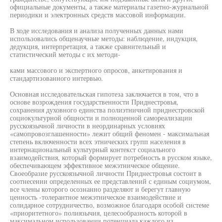
официальные документы, а также материалы газетно-журнальной
периодики и электронных средств массовой информации.
В ходе исследования и анализа полученных данных нами
использовались общенаучные методы: наблюдение, индукция,
дедукция, интерпретация, а также сравнительный и
статистический методы с их методи-
ками массового и экспертного опросов, анкетирования и
стандартизованного интервью.
Основная исследовательская гипотеза заключается в том, что в
основе возрождения государственности Приднестровья,
сохранения духовного единства полиэтничной приднестровской
социокультурной общности и полноценной самореализации
русскоязычной личности в неординарных условиях
«самопровозглашенности» лежит общий феномен - максимальная
степень включенности всех этнических групп населения в
интернациональный культурный контекст социального
взаимодействия, который формирует потребность в русском языке,
обеспечивающем эффективное межэтническое общение.
Своеобразие русскоязычной личности Приднестровья состоит в
соотнесении определенных ее представлений с единым социумом,
все члены которого осознанно разделяют и берегут главную
ценность -толерантное межэтническое взаимодействие и
солидарное сотрудничество, возможное благодаря особой системе
«приоритетного» полиязычия, целесообразность которой в
максимальном использовании потенциала каждого из