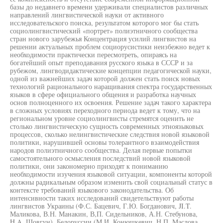
базы до недавнего времени удерживали специалистов различных
направлений лингвистической науки от активного
исследовательского поиска, результатом которого мог бы стать
социолингвистический «портрет» полиэтничного сообщества
стран нового зарубежья Концентрация усилий лингвистов на
решении актуальных проблем социорусистики неизбежно ведет к
необходимости практически пересмотреть, опираясь на
богатейший опыт преподавания русского языка в СССР и за
рубежом, лингводидактические концепции педагогической науки,
одной из важнейших задач которой должен стать поиск новых
технологий рационального наращивания спектра государственных
языков в сфере официального общения и разработка научных
основ полноценного их освоения. Решение задач такого характера
в сложных условиях переходного периода ведет к тому, что на
региональном уровне социолингвисты стремятся оценить не
столько лингвистическую сущность современных этноязыковых
процессов, сколько нелингвистические следствия новой языковой
политики, нарушившей основы толерантного взаимодействия
народов полиэтничного сообщества. Делая первые попытки
самостоятельного осмысления последствий новой языковой
политики, они закономерно приходят к пониманию
необходимости изучения языковой ситуации, компоненты которой
должны радикальным образом изменить свой социальный статус в
контексте требований языкового законодательства. Об
интенсивности таких исследований свидетельствуют работы
лингвистов Украины (Ф.С. Бацевич, Г.Ю. Богданович, JI.T.
Маликова, В.Н. Манакин, В,П. Сидельников, А.Н. Стебунова,
H.A. Шовгун), Белоруссии (М.И. Конюшкевич, Н.П. Маслова,