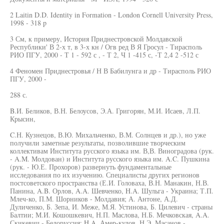
2 Laitin D.D. Identity in Formation - London Cornell University Press,
1998 - 318 p
3 См, к примеру, История Приднестровской Молдавской
Республики' В 2-х т, в 3-х кн / Огв ред В Я Гросул - Тирасполь
РИО ПГУ, 2000 - Т 1 - 592 с , - Т 2, Ч 1 -415 с, -Т 2,4 2 -512 с
4 Феномен Приднестровья / Н В Бабилунга и др - Тирасполь РИО
ПГУ, 2000 -
288 с.
B.И. Беликов, В.Н. Белоусов, Э.А. Григорян, М.И. Исаев, Л.П.
Крысин,
C.Н. Кузнецов, В.Ю. Михальченко, В.М. Солнцев и др.), но уже
получили заметные результаты, позволившие творческим
коллективам Института русского языка им. В,В. Виноградова (рук.
- A.M. Молдован) и Института русского языка им. A.C. Пушкина
(рук. - Ю.Е. Прохоров) развернуть фундаментальные
исследования по их изучению. Специалисты других регионов
постсоветского пространства (Е.И. Головаха, В.Н. Манакин, Н.В.
Панина, A.B. Орлов, A.A. Шевченко, H.A. Шульга - Украина; Т.П.
Млеч-ко, П.М. Шорников - Молдавия; А. Антоне, А.Д.
Дуличенко, Б. Зепа, И. Меже, М.Я. Устинова, Б. Цилевич - страны
Балтии; М.И. Кошошкевич, Н.П. Маслова, Н.Б. Мечковская, A.A.
Скикевич - Белоруссия; H.A. Амер-кулов, Н.Э. Масанов -