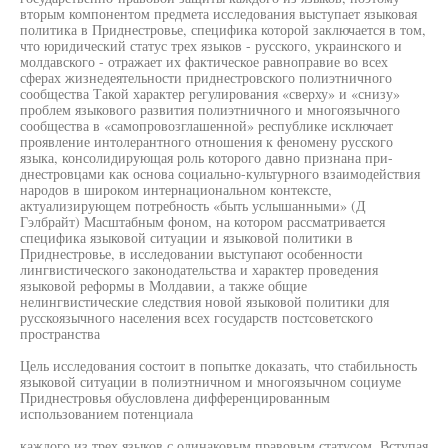
вторым компонентом предмета исследования выступает языковая
политика в Приднестровье, специфика которой заключается в том,
что юридический статус трех языков - русского, украинского и
молдавского - отражает их фактическое равноправие во всех
сферах жизнедеятельности приднестровского полиэтничного
сообщества Такой характер регулирования «сверху» и «снизу»
проблем языкового развития полиэтничного и многоязычного
сообщества в «самопровозглашенной» республике исключает
проявление интолерантного отношения к феномену русского
языка, консолидирующая роль которого давно признана при-
днестровцами как основа социально-культурного взаимодействия
народов в широком интернациональном контексте,
актуализирующем потребность «быть услышанными» (Д
Гэлбрайт) Масштабным фоном, на котором рассматривается
специфика языковой ситуации и языковой политики в
Приднестровье, в исследовании выступают особенности
лингвистического законодательства и характер проведения
языковой реформы в Молдавии, а также общие
нелингвистические следствия новой языковой политики для
русскоязычного населения всех государств постсоветского
пространства
Цель исследования состоит в попытке доказать, что стабильность
языковой ситуации в полиэтничном и многоязычном социуме
Приднестровья обусловлена дифференцированным
использованием потенциала
каждого из трех языков с одинаковым правовым статусом. Вступая