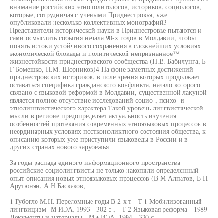
внимание российских этнополитологов, историков, социологов,
которые, сотрудничая с учеными Приднестровья, уже
опубликовали несколько коллективных монографий3
Представители исторической науки в Приднестровье пытаются и
сами осмыслить события начала 90-х годов в Молдавии, чтобы
понять истоки устойчивого сохранения в сложнейших условиях
экономической блокады и политической непризнанное™
жизнестойкости приднестровского сообщества (Н.В. Бабилунга, Б
Г Бомешко, П.М. Шорников)4 На фоне заметных достижений
приднестровских историков, в поле зрения которых продолжает
оставаться специфика гражданского конфликта, начало которого
связано с языковой реформой в Молдавии, существенной лакуной
является полное отсутствие исследований социо-, психо- и
этнолингвистического характера Такой уровень лингвистической
мысли в регионе предопределяет актуальность изучения
особенностей протекания современных этноязыковых процессов в
неординарных условиях постконфликтного состояния общества, к
описанию которых уже приступили языковеды в России и в
других странах нового зарубежья
За годы распада единого информационного пространства
российские социолингвисты не только накопили определенный
опыт описания новых этноязыковых процессов (В М Алпатов, В Н
Арутюнян, А Н Баскаков,
1 Губогло М.Н. Переломные годы В 2-х т - Т 1 Мобилизованный
лингвицизм -М ИЭА, 1993 - 302 с , - Т 2 Языковая реформа - 1989
Документы и материалы - М • ИЭА, 1994 - 320 с