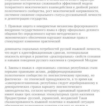
разрушение исторически сложившейся эффективной модели
толерантного межэтнического взаимодействия и двойной раскол
полиэтничного сообщества, рост межэтнической напряженности,
системное снижение социального статуса русскоязычной личности
и дезинтеграцию государства.
3. Правовая защита и некорректные механизмы форсированного
внедрения государственного языка в сферу официально-делового
общения без определенного научно-методического и
экономического обеспечения нарушают языковые права и
стимулируют изменение практической
доминанты социальных потребностей русской языковой личности,
что ведет к идентификационным сдвигам, потенциальная
опасность которых в развитии «диаспоральных» свойств сознания
и навыков поведения русского населения в суверенной Молдове
4. Законы о языках в «признанных» союзных республиках стали
первыми правовыми актами, дифференцировавшими
полиэтничное сообщество по лингвистическому признаку, но
фактически - по этнической принадлежности, в то время как
«самопровозглашенная» республика следует апробированному в
демократических странах варианту лингвистического
законодательства, согласно которому одинаковый правовой статус
имеют языки трех основных этнокультурных групп населения
Приднестровья -русский, украинский, молдавский Такая
сбалансированность языковой политики и языковой ситуации
обеспечивает полноценное развитие каждого из языков и