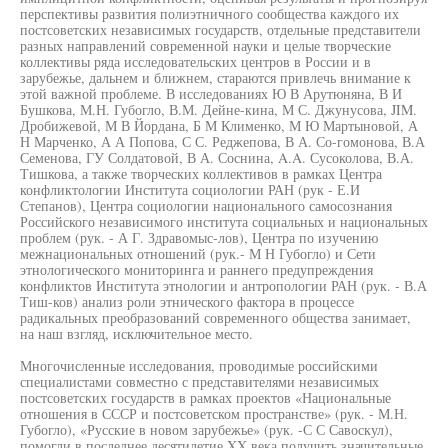
перспективы развития полиэтничного сообщества каждого их
постсоветских независимых государств, отдельные представители
разных направлений современной науки и целые творческие
коллективы ряда исследовательских центров в России и в
зарубежье, дальнем и ближнем, стараются привлечь внимание к
этой важной проблеме. В исследованиях Ю В Арутюняна, В И
Бушкова, М.Н. Губогло, В.М. Дейне-кина, М С. Джунусова, JIM.
Дробижевой, М В Йордана, Б М Клименко, М Ю Мартыновой, А
Н Марченко, А А Попова, С С. Реджепова, В А. Со-гомонова, В.А
Семенова, ГУ Солдатовой, В А. Соснина, A.A. Сусоколова, В.А.
Тишкова, а также творческих коллективов в рамках Центра
конфликтологии Института социологии РАН (рук - Е.И
Степанов), Центра социологии национального самосознания
Российского независимого института социальных и национальных
проблем (рук. - А Г. Здравомыс-лов), Центра по изучению
межнациональных отношений (рук.- М Н Губогло) и Сети
этнологического мониторинга и раннего предупреждения
конфликтов Института этнологии и антропологии РАН (рук. - В.А
Тиш-ков) анализ роли этнического фактора в процессе
радикальных преобразований современного общества занимает,
на наш взгляд, исключительное место.
Многочисленные исследования, проводимые российскими
специалистами совместно с представителями независимых
постсоветских государств в рамках проектов «Национальные
отношения в СССР и постсоветском пространстве» (рук. - М.Н.
Губогло), «Русские в новом зарубежье» (рук. -С С Савоскул),
помогли в последнее десятилетие XX века получить значительные