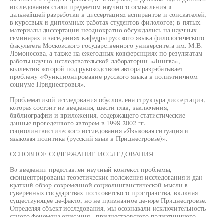
исследования стали предметом научного осмысления и
дальнейшей разработки в диссертациях аспирантов и соискателей,
в курсовых и дипломных работах студентов-филологов; в-пятых,
материалы диссертации неоднократно обсуждались на научных
семинарах и заседаниях кафедры русского языка филологического
факультета Московского государственного университета им. М.В.
Ломоносова, а также на ежегодных конференциях по результатам
работы научно-исследовательской лаборатории «Лингва»,
коллектив которой под руководством автора разрабатывает
проблему «Функционирование русского языка в полиэтничном
социуме Приднестровья».
Проблематикой исследования обусловлена структура диссертации,
которая состоит из введения, шести глав, заключения,
библиографии и приложения, содержащего статистические
данные проведенного автором в 1998-2002 гг.
социолингвистического исследования «Языковая ситуация и
языковая политика (русский язык в Приднестровье)».
ОСНОВНОЕ СОДЕРЖАНИЕ ИССЛЕДОВАНИЯ
Во введении представлен научный контекст проблемы,
сконцентрированы теоретические положения исследования и дан
краткий обзор современной социолингвистической мысли в
суверенных государствах постсоветского пространства, включая
существующее де-факто, но не признанное де-юре Приднестровье.
Определяя объект исследования, мы осознавали исключительность
самого феномена описания - приднестровского полиэтничного