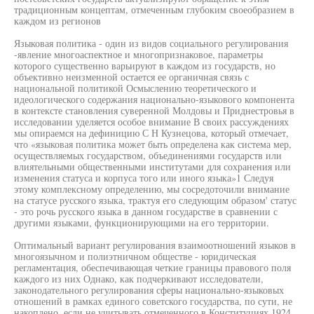
традиционным концептам, отмеченным глубоким своеобразием в
каждом из регионов
Языковая политика - один из видов социального регулирования
-явление многоаспектное и многопризнаковое, параметры
которого существенно варьируют в каждом из государств, но
объективно неизменной остается ее органичная связь с
национальной политикой Осмыслению теоретического и
идеологического содержания национально-языкового компонента
в контексте становления суверенной Молдовы и Приднестровья в
исследовании уделяется особое внимание В своих рассуждениях
мы опираемся на дефиницию С Н Кузнецова, который отмечает,
что «языковая политика может быть определена как система мер,
осуществляемых государством, объединениями государств или
влиятельными общественными институтами для сохранения или
изменения статуса и корпуса того или иного языка»1 Следуя
этому комплексному определению, мы сосредоточили внимание
на статусе русского языка, трактуя его следующим образом' статус
- это рочь русского языка в данном государстве в сравнении с
другими языками, функционирующими на его территории.
Оптимальный вариант регулирования взаимоотношений языков в
многоязычном и полиэтничном обществе - юридическая
регламентация, обеспечивающая четкие границы правового поля
каждого из них Однако, как подчеркивают исследователи,
законодательного регулирования сферы национально-языковых
отношений в рамках единого советского государства, по сути, не
накоплено, если не учитывать отмеченного в Конституциях 1924,