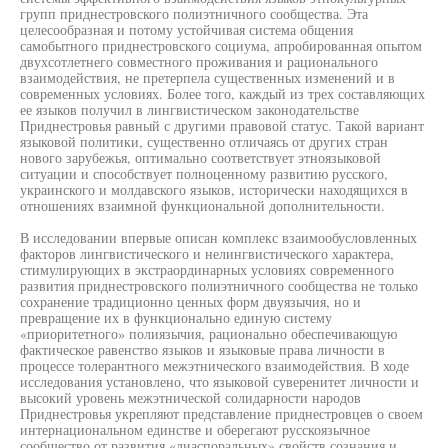
групп приднестровского полиэтничного сообщества. Эта
целесообразная и потому устойчивая система общения
самобытного приднестровского социума, апробированная опытом
двухсотлетнего совместного проживания и рационального
взаимодействия, не претерпела существенных изменений и в
современных условиях. Более того, каждый из трех составляющих
ее языков получил в лингвистическом законодательстве
Приднестровья равный с другими правовой статус. Такой вариант
языковой политики, существенно отличаясь от других стран
нового зарубежья, оптимально соответствует этноязыковой
ситуации и способствует полноценному развитию русского,
украинского и молдавского языков, исторически находящихся в
отношениях взаимной функциональной дополнительности.
В исследовании впервые описан комплекс взаимообусловленных
факторов лингвистического и нелингвистического характера,
стимулирующих в экстраординарных условиях современного
развития приднестровского полиэтничного сообщества не только
сохранение традиционно ценных форм двуязычия, но и
превращение их в функционально единую систему
«приоритетного» полиязычия, рационально обеспечивающую
фактическое равенство языков и языковые права личности в
процессе толерантного межэтнического взаимодействия. В ходе
исследования установлено, что языковой суверенитет личности и
высокий уровень межэтнической солидарности народов
Приднестровья укрепляют представление приднестровцев о своем
интернациональном единстве и оберегают русскоязычное
сообщество от развития «диаспоральных» свойств сознания и