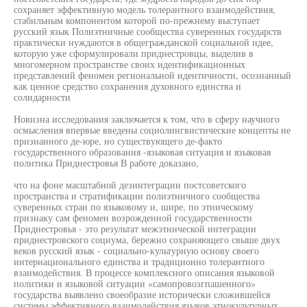
сохраняет эффективную модель толерантного взаимодействия,
стабильным компонентом которой по-прежнему выступает
русский язык Полиэтничные сообщества суверенных государств
практически нуждаются в общегражданской социальной идее,
которую уже сформулировали приднестровцы, выделив в
многомерном пространстве своих идентификационных
представлений феномен региональной идентичности, осознанный
как ценное средство сохранения духовного единства и
солидарности
Новизна исследования заключается к том, что в сферу научного
осмысления впервые введены социолингвистические концепты не
признанного де-юре, но существующего де-факто
государственного образования -языковая ситуация и языковая
политика Приднестровья В работе доказано,
что на фоне масштабной дезинтеграции постсоветского
пространства и стратификации полиэтничного сообщества
суверенных стран по языковому и, шире, по этническому
признаку сам феномен возрожденной государственности
Приднестровья - это результат межэтнической интеграции
приднестровского социума, бережно сохраняющего свыше двух
веков русский язык - социально-культурную основу своего
интернационального единства и традиционно толерантного
взаимодействия. В процессе комплексного описания языковой
политики и языковой ситуации «самопровозгпашенного»
государства выявлено своеобразие исторически сложившейся
системы эффективного взаимодействия языков этнокультурных