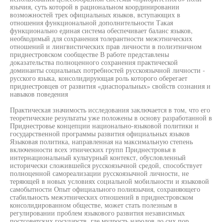
язычия, суть которой в рациональном координировании
возможностей трех официальных языков, вступающих в
отношения функциональной дополнительности Такая
функционально единая система обеспечивает баланс языков,
необходимый для сохранения толерантности межэтнических
отношений и лингвистических прав личности в полиэтничном
приднестровском сообществе В работе представлены
доказательства полноценного сохранения практической
доминанты социальных потребностей русскоязычной личности -
русского языка, консолидирующая роль которого оберегает
приднестровцев от развития «диаспоральных» свойств сознания и
навыков поведения
Практическая значимость исследования заключается в том, что его
теоретические результаты уже положены в основу разработанной в
Приднестровье концепции национально-языковой политики и
государственной программы развития официальных языков
Языковая политика, направленная на максимальную степень
включенности всех этнических групп Приднестровья в
интернациональный культурный контекст, обусловленный
исторически сложившейся русскоязычной средой, способствует
полноценной самореализации русскоязычной личности, не
теряющей в новых условиях социальной мобильности и языковой
самобытности Опыт официального полиязычия, сохраняющего
стабильность межэтнических отношений в приднестровском
консолидированном обществе, может стать полезным в
регулировании проблем языкового развития независимых
постсоветских государств, где мудрость народов до сих пор