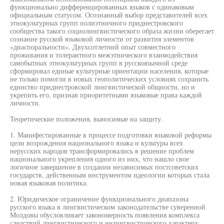
функционально дифференцированных языков с одинаковым
официальным статусом. Осознанный выбор представителей всех
этнокультурных групп полиэтничного приднестровского
сообщества такого социолингвистического образа жизни оберегает
сознание русской языковой личности от развития элементов
«диаспоральности». Двухсотлетний опыт совместного
проживания и толерантного межэтнического взаимодействия
самобытных этнокультурных групп в русскоязычной среде
сформировал единые культурные ориентации населения, которые
не только помогли в новых геополитических условиях сохранить
единство приднестровской лингвистической общности, но и
укрепить его, признав приоритетными языковые права каждой
личности.
Теоретические положения, выносимые на защиту.
1. Манифестированные в процессе подготовки языковой реформы
цели возрождения национального языка и культуры всех
нерусских народов трансформировались в решение проблем
национального укрепления одного из них, что нашло свое
логичное завершение в создании независимых постсоветских
государств, действенным инструментом идеологии которых стала
новая языковая политика.
2. Юридическое ограничение функционального диапазона
русского языка в лингвистическом законодательстве суверенной
Молдовы обусловливает закономерность появления комплекса
следствий лингвистического и нелингвистического характера: