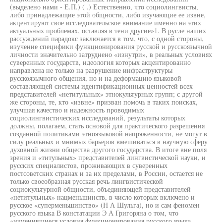
(выделено нами - Е.П.) ( .) Естественно, что социолингвисты,
либо принадлежащие этой общности, либо изучающие ее извне,
акцентируют свое исследовательское внимание именно на этих
актуальных проблемах, оставляя в тени другие»1. В русле наших
рассуждений парадокс заключается в том, что, с одной стороны,
изучение специфики функционирования русской и русскоязычной
личности значительно затруднено «изнутри», в реальных условиях
суверенных государств, идеология которых акцентированно
направлена не только на разрушение инфраструктуры
русскоязычного общения, но и на деформацию языковой
составляющей системы идентификационных ценностей всех
представителей «нетитульных» этнокультурных групп; с другой
же стороны, те, кто «извне» призван помочь в таких поисках,
улучшая качество и надежность проводимых
социолингвистических исследований, результаты которых
должны, полагаем, стать основой для практического разрешения
созданной политиками этноязыковой напряженности, не могут в
силу реальных и мнимых барьеров вмешиваться в научную сферу
духовной жизни общества другого государства. В итоге вне поля
зрения и «титульных» представителей лингвистической науки, и
русских специалистов, проживающих в суверенных
постсоветских странах и за их пределами, в России, остается не
только своеобразная русская речь лингвистической
социокультурной общности, объединяющей представителей
«нетитульных» нацменьшинств, в число которых включено и
русское «суперменьшинство» (Н А Шульга), но и сам феномен
русского языка В констатации Э А Григоряна о том, что
«изменившиеся условия функционирования русского языка