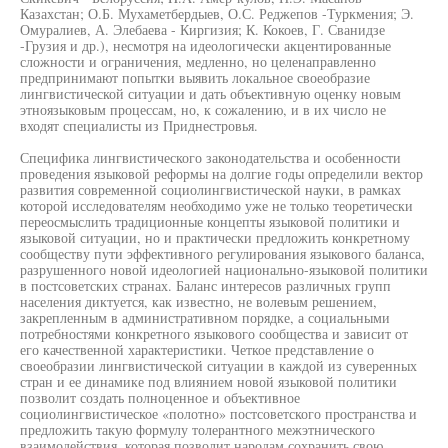
Казахстан; О.Б. Мухаметбердыев, О.С. Реджепов -Туркмения; Э.
Омуралиев, А. Элебаева - Киргизия; К. Кокоев, Г. Сванидзе
-Грузия и др.), несмотря на идеологически акцентированные
сложности и ограничения, медленно, но целенаправленно
предпринимают попытки выявить локальное своеобразие
лингвистической ситуации и дать объективную оценку новым
этноязыковым процессам, но, к сожалению, и в их число не
входят специалисты из Приднестровья.
Специфика лингвистического законодательства и особенности
проведения языковой реформы на долгие годы определили вектор
развития современной социолингвистической науки, в рамках
которой исследователям необходимо уже не только теоретически
переосмыслить традиционные концепты языковой политики и
языковой ситуации, но и практически предложить конкретному
сообществу пути эффективного регулирования языкового баланса,
разрушенного новой идеологией национально-языковой политики
в постсоветских странах. Баланс интересов различных групп
населения диктуется, как известно, не волевым решением,
закрепленным в административном порядке, а социальными
потребностями конкретного языкового сообщества и зависит от
его качественной характеристики. Четкое представление о
своеобразии лингвистической ситуации в каждой из суверенных
стран и ее динамике под влиянием новой языковой политики
позволит создать полноценное и объективное
социолингвистическое «полотно» постсоветского пространства и
предложить такую формулу толерантного межэтнического
взаимодействия, которая позволит народам сохранить свою