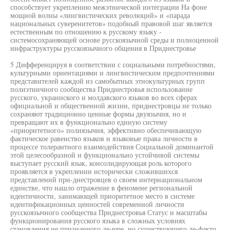
способствует укреплению межэтнической интеграции На фоне
мощной волны «лингвистических революций» и «парада
национальных суверенитетов» подобный правовой шаг является
естественным по отношению к русскому языку -
системосохраняющей основе русскоязычной среды и полноценной
инфраструктуры русскоязычного общения в Приднестровье
5 Дифференцируя в соответствии с социальными потребностями,
культурными ориентациями и лингвистическим предпочтениями
представителей каждой из самобытных этнокультурных групп
полиэтничного сообщества Приднестровья использование
русского, украинского и молдавского языков во всех сферах
официальной и общественной жизни, приднестровцы не только
сохраняют традиционно ценные формы двуязычия, но и
превращают их в функционально единую систему
«приоритетного» полиязычия, эффективно обеспечивающую
фактическое равенство языков и языковые права личности в
процессе толерантного взаимодействия Социальной доминантой
этой целесообразной и функционально устойчивой системы
выступает русский язык, консолидирующая роль которого
проявляется в укреплении исторически сложившихся
представлений при-днестровцев о своем интернациональном
единстве, что нашло отражение в феномене региональной
идентичности, занимающей приоритетное место в системе
идентификационных ценностей современной личности
русскоязычного сообщества Приднестровья Статус и масштабы
функционирования русского языка в сложных условиях
становления не признанного де-юре, но существующего де-факто