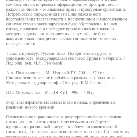
самобытность в широком информационном пространстве, а
каждой личности - ее языковые права и культурные ориентации.
Потребностью определения пути цивилизованного
восстановления толерантности в полиэтничном и многоязычном
социуме стран нового зарубежья было обусловлено, на наш
взгляд, проведение в последнее время нескольких важных
международных лингвистических форумов1, где был
аккумулирован опыт региональных социолингвистических
исследований и
1 См., к примеру, Русский язык: Исторические судьбы и
современность. Международный конгресс: Труды и материалы /
Под общ. ред. M.J1. Ремневой,
A.A. Поликарпова. - М.: Изд-во МГУ, 2001. - 520 е.;
Социолингвистические проблемы в разных регионах мира.
Материалы междупар. конф. / Отв. ред. В.М.Солнцев,
B.Ю.Михальченко. - М.: ИЯ РАН, 1996. - 408 с.
очерчены перспективы совместного поиска, определенные
реалиями нового времени.
Отслеживание и рациональное регулирование баланса языков,
имеющих в полиэтничном и многоязычном сообществе
юридически различный статус, - проблема исключительной
сложности, и не только в лингвистическом аспекте. По-видимому,
ее комплексность и отсутствие современной информационной