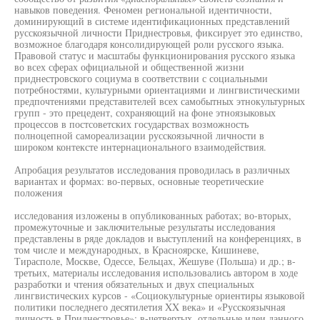
навыков поведения. Феномен региональной идентичности,
доминирующий в системе идентификационных представлений
русскоязычной личности Приднестровья, фиксирует это единство,
возможное благодаря консолидирующей роли русского языка.
Правовой статус и масштабы функционирования русского языка
во всех сферах официальной и общественной жизни
приднестровского социума в соответствии с социальными
потребностями, культурными ориентациями и лингвистическими
предпочтениями представителей всех самобытных этнокультурных
групп - это прецедент, сохраняющий на фоне этноязыковых
процессов в постсоветских государствах возможность
полноцепной самореализации русскоязычной личности в
широком контексте интернационального взаимодействия.
Апробация результатов исследования проводилась в различных
вариантах и формах: во-первых, основные теоретические
положения
исследования изложены в опубликованных работах; во-вторых,
промежуточные и заключительные результаты исследования
представлены в ряде докладов и выступлений на конференциях, в
том числе и международных, в Красноярске, Кишиневе,
Тирасполе, Москве, Одессе, Бельцах, Жешуве (Польша) и др.; в-
третьих, материалы исследования использовались автором в ходе
разработки и чтения обязательных и двух специальных
лингвистических курсов - «Социокультурные ориентиры языковой
политики последнего десятилетия XX века» и «Русскоязычная
личность в Приднестровье»; в-четвертых, отдельные идеи данного