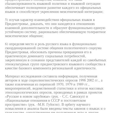
сбалансированность языковой политики и языковой ситуации
обеспечивает полноценное развитие каждого из официальных
языков и способствует укреплению межэтнической интеграции;
5) изучая характер взаимодействия официальных языков в
Приднестровье, доказать, что они находятся в отношениях
взаимной дополнительности и образуют функционально единую
устойчивую систему, рационально обеспечивающую толерантное
межэтническое общение;
6) определяя место и роль русского языка в функционально
скоординированной системе общения полиэтничпого социума
Приднестровья, обосновать причины превращения его в
практическую доминанту социальных потребностей,
закрепленную в сознании представителей каждой из самобытных
этнокультурных групп приднестровского языкового сообщества в
качестве базового компонента региональной идентичности.
Материал исследования составила информация, полученная
автором в ходе социолингвистических опросов 1998 2002 гг., а
также извлеченная из переписей 1970, 1979 и 1989 гг.,
микропереписей, ведомственной статистики и итогов массовых
этносоциологических опросов, проводимых в рамках проектов
«Русские в новом зарубежье» (рук. - С.С. Савоскул) и
«Национальные отношения в СССР и постсоветском
пространстве» (рук. -М.Н. Губогло). В орбиту научного
осмысления и анализа были введены тексты законов о языках и о
гражданстве, сопутствующие им подзаконные акты и другие