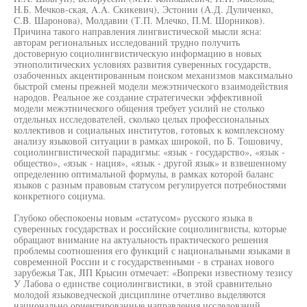
Н.Б. Мечков-ская, A.A. Скикевич), Эстонии (А.Д. Дуличенко,
C.B. Шаронова), Молдавии (Т.П. Млечко, П.М. Шорников).
Причина такого направления лингвистической мысли ясна:
авторам региональных исследований трудно получить
достоверную социолингвистическую информацию в новых
этнополитических условиях развития суверенных государств,
озабоченных акцентированным поиском механизмов максимально
быстрой смены прежней модели межэтнического взаимодействия
народов. Реальное же создание стратегически эффективной
модели межэтнического общения требует усилий не столько
отдельных исследователей, сколько целых профессиональных
коллективов и социальных институтов, готовых к комплексному
анализу языковой ситуации в рамках широкой, по Б. Тошовичу,
социолингвистической парадигмы: «язык - государство», «язык -
общество», «язык - нация», «язык - другой язык» и взвешенному
определению оптимальной формулы, в рамках которой баланс
языков с разным правовым статусом регулируется потребностями
конкретного социума.
Глубоко обеспокоены новым «статусом» русского языка в
суверенных государствах и российские социолингвисты, которые
обращают внимание на актуальность практического решения
проблемы соотношения его функций с национальными языками в
современной России и с государственными - в странах нового
зарубежья Так, JIП Крысин отмечает: «Вопреки известному тезису
У Лабова о единстве социолингвистики, в этой сравнительно
молодой языковедческой дисциплине отчетливо выделяются
национально ориентированные направления исследований