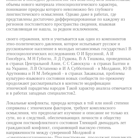
объемы нового материала этносоциологического характера,
понимание природы которого невозможно без глубокого
лингвистического осмысления. Однако даже в работах, где
представлены достаточно дифференцированные по каждому из
регионов постсоветского пространства сведения, языковая
составляющая не нашла, за редким исключением,
своего отражения, хотя и учитывается как один из компонентов
этно-политического давления, которое испытывает русское и
русскоязычное население в молодых независимых государствах1 В
этносоциологических исследованиях О И Брусиной, А И
Гинзбурга, М Н Губогло, Л Д Гудкова, В А Тишкова, проведенных
в странах Центральной Азии, С С Савоскула - в странах Балтии и
на Украине, Л.В Остапенко и И А Субботиной - в Молдавии, Ю В
Арутюняна и Н М Лебедевой - в странах Закавказья, проблемы
культурно-языкового состояния новых сообществ по-прежнему
продолжают рассматриваться в контексте модификации
этнической парадигмы народов Такой характер анализа отмечается
и в работах западных специалистов2.
Локальные конфликты, природа которых в той или иной степени
сопряжена с этническим фактором, требуют комплексного
осмысления, что предполагает изучение и описание не только их
сути, но и следствий, обеспечивающих личности и обществу
синдром постконфликтного состояния Тлеющий двенадцать лет
гражданский конфликт, сохраняющий высокую степень
напряженности между суверенной Молдовой и
«самопровозглашенным» Приднестровьем, продолжает привлекать