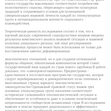
нового государства максимально соответствуют потребностям
полиэтничного социума, оберегающего единство культурных
традиций и сохраняющего условия для полноценной
самореализации языковой личности каждой из этнокультурных
групп в интернациональном контексте социального
взаимодействия.
Теоретическая ценность исследования состоит в том, что в
научный дискурс современной социорусистики впервые введены
результаты комплексного анализа языковой ситуации и языковой
политики уникального региона, чей опыт регулирования
этноязыковых процессов может быть использован не только для
восстановления заметно деформированных
межэтнических отношений, но и для создания оптимальной
формулы общения, обязательным компонентом которой станет
государственный язык каждой из стран нового зарубежья В работе
доказано, что «самопровозглашенное» Приднестровье -
единственное в постсоветском пространстве государство, которое
следует апробированному в демократических поли-этничных и
многоязычных странах варианту лингвистического
законодательства Одинаковый правовой статус языков трех
основных этнокультурных групп населения соответствует
исторически сложившейся этнолингвистической ситуации и
обеспечивает ее устойчивость даже в условиях политической
непризнанности сообществом независимых стран В исследовании
выявлен и описан прецедент рационального и эффективного
использования целесообразной системы «приоритетного» поли-