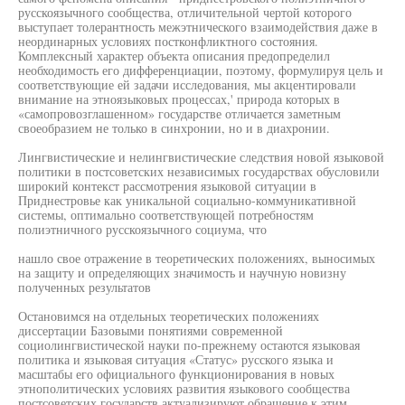
русскоязычного сообщества, отличительной чертой которого
выступает толерантность межэтнического взаимодействия даже в
неординарных условиях постконфликтного состояния.
Комплексный характер объекта описания предопределил
необходимость его дифференциации, поэтому, формулируя цель и
соответствующие ей задачи исследования, мы акцентировали
внимание на этноязыковых процессах,' природа которых в
«самопровозглашенном» государстве отличается заметным
своеобразием не только в синхронии, но и в диахронии.
Лингвистические и нелингвистические следствия новой языковой
политики в постсоветских независимых государствах обусловили
широкий контекст рассмотрения языковой ситуации в
Приднестровье как уникальной социально-коммуникативной
системы, оптимально соответствующей потребностям
полиэтничного русскоязычного социума, что
нашло свое отражение в теоретических положениях, выносимых
на защиту и определяющих значимость и научную новизну
полученных результатов
Остановимся на отдельных теоретических положениях
диссертации Базовыми понятиями современной
социолингвистической науки по-прежнему остаются языковая
политика и языковая ситуация «Статус» русского языка и
масштабы его официального функционирования в новых
этнополитических условиях развития языкового сообщества
постсоветских государств актуализируют обращение к этим