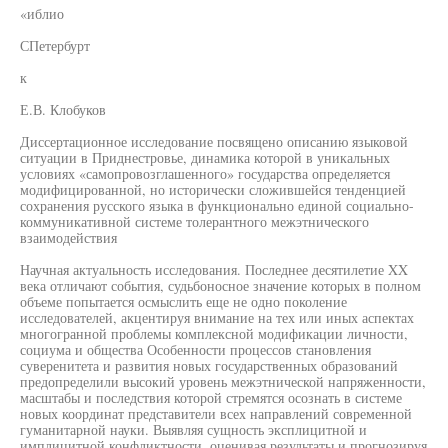
«иблио
СПетербурт
к
Е.В. Клобуков
Диссертационное исследование посвящено описанию языковой
ситуации в Приднестровье, динамика которой в уникальных
условиях «самопровозглашенного» государства определяется
модифицированной, но исторически сложившейся тенденцией
сохранения русского языка в функционально единой социально-
коммуникативной системе толерантного межэтнического
взаимодействия
Научная актуальность исследования. Последнее десятилетие XX
века отличают события, судьбоносное значение которых в полном
объеме попытается осмыслить еще не одно поколение
исследователей, акцентируя внимание на тех или иных аспектах
многогранной проблемы комплексной модификации личности,
социума и общества Особенности процессов становления
суверенитета и развития новых государственных образований
предопределили высокий уровень межэтнической напряженности,
масштабы и последствия которой стремятся осознать в системе
новых координат представители всех направлений современной
гуманитарной науки. Выявляя сущность эксплицитной и
имплицитной конфликтности, оценивая результаты и прогнозируя