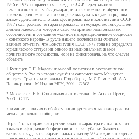
1936 и 1977 гг «равенства граждан СССР перед законом
независимо от языка»2 Декларации о «возможности обучения в
школе на родном языке» и о «праве выступать в суде на родном
языке», дополнительно манифестированные в Конституции СССР
1977 года, реально не гарантировались в государстве, генеральной
линией идеологии которого было «стирание» национальных
особенностей и созидание «единой интернациональной общности
- советского народа» В русле нашего исследования считаем
важным отметить, что Конституция СССР 1977 года не определяла
юридического статуса ни одного из национальных языков
полиэтничного государства, но и не фиксировала, на что следует
обратить
1 Кузнецов С.Н. Модели языковой политики в русскоязычном
обществе // Рус яз история судьбы и современность Междунар
конгресс Труды и материалы / Под общ ред М Л Ремневой. А А
Поликарпова - М Изд-во МГУ, 2001 - С 308
2 Мечковская Н.Б. Социальная лингвистика - М Аспект-Пресс,
2000 - С 117.
внимание, наличия особой функции русского языка как средства
межнационального общения.
Первый опыт правового регулирования характера использования
языков в официальной сфере союзные республики бывшего
единого государства обрели только к началу 90-х годов в процессе
подготовки лингвистического законодательства «Статус» русского