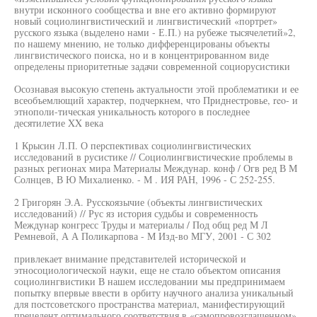
внутри исконного сообщества и вне его активно формируют
новый социолингвистический и лингвистический «портрет»
русского языка (выделено нами - Е.П.) на рубеже тысячелетий»2,
по нашему мнению, не только дифференцированы объекты
лингвистического поиска, но и в концентрированном виде
определены приоритетные задачи современной социорусистики
Осознавая высокую степень актуальности этой проблематики и ее
всеобъемлющий характер, подчеркнем, что Приднестровье, reo- и
этнополи-тическая уникальность которого в последнее
десятилетие XX века
1 Крысин Л.П. О перспективах социолингвистических
исследований в русистике // Социолингвистические проблемы в
разных регионах мира Материалы Междунар. конф / Огв ред В М
Солнцев, В Ю Михалиенко. - М . ИЯ РАН, 1996 - С 252-255.
2 Григорян Э.А. Русскоязычие (объекты лингвистических
исследований) // Рус яз история судьбы и современность
Междунар конгресс Труды и материалы / Под общ ред М Л
Ремневой, А А Поликарпова - М Изд-во МГУ, 2001 - С 302
привлекает внимание представителей исторической и
этносоциологической науки, еще не стало объектом описания
социолингвистики В нашем исследовании мы предпринимаем
попытку впервые ввести в орбиту научного анализа уникальный
для постсоветского пространства материал, манифестирующий
прецедент оптимального соответствия в «самопровозглашенном»