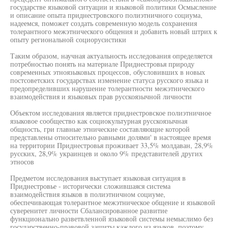
государстве языковой ситуации и языковой политики Осмысление
и описание опыта приднестровского полиэтничного социума,
надеемся, поможет создать современную модель сохранения
толерантного межэтнического общения и добавить новый штрих к
опыту региональной социорусистики
Таким образом, научная актуальность исследования определяется
потребностью понять на материале Приднестровья природу
современных этноязыковых процессов, обусловивших в новых
постсоветских государствах изменение статуса русского языка и
предопределивших нарушение толерантности межэтнического
взаимодействия и языковых прав русскоязычной личности
Объектом исследования является приднестровское полиэтничное
языковое сообщество как социокультурная русскоязычная
общность, гри главные этнические составляющие которой
представлены относительно равными долями' в настоящее время
на территории Приднестровья проживает 33,5% молдаван, 28,9%
русских, 28,9% украинцев и около 9% представителей других
этносов
Предметом исследования выступает языковая ситуация в
Приднестровье - исторически сложившаяся система
взаимодействия языков в полиэтничном социуме,
обеспечивающая толерантное межэтническое общение и языковой
суверенитет личности Сбалансированное развитие
функционально разветвленной языковой системы немыслимо без
государственно-правовой защиты каждого из языков, поэтому