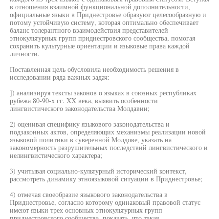
в отношения взаимной функциональной дополнительности,
официальные языки в Приднестровье образуют целесообразную и
потому устойчивую систему, которая оптимально обеспечивает
баланс толерантного взаимодействия представителей
этнокультурных групп приднестровского сообщества, помогая
сохранить культурные ориентации и языковые права каждой
личности.
Поставленная цель обусловила необходимость решения в
исследовании ряда важных задач:
]) анализируя тексты законов о языках в союзных республиках
рубежа 80-90-х гг. XX века, выявить особенности
лингвистического законодательства Молдавии;
2) оценивая специфику языкового законодательства и
подзаконных актов, определяющих механизмы реализации новой
языковой политики в суверенной Молдове, указать на
закономерность разрушительных последствий лингвистического и
нелингвистического характера;
3) учитывая социально-культурный исторический контекст,
рассмотреть динамику этноязыковой ситуации в Приднестровье;
4) отмечая своеобразие языкового законодательства в
Приднестровье, согласно которому одинаковый правовой статус
имеют языки трех основных этнокультурных групп
приднестровского сообщества, показать, что такая