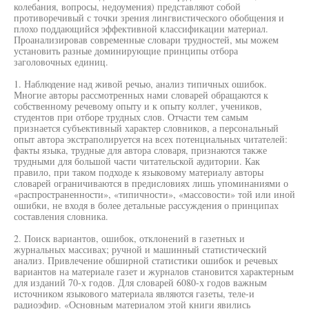
колебания, вопросы, недоумения) представляют собой
противоречивый с точки зрения лингвистического обобщения и
плохо поддающийся эффективной классификации материал.
Проанализировав современные словари трудностей, мы можем
установить разные доминирующие принципы отбора
заголовочных единиц.
1. Наблюдение над живой речью, анализ типичных ошибок.
Многие авторы рассмотренных нами словарей обращаются к
собственному речевому опыту и к опыту коллег, учеников,
студентов при отборе трудных слов. Отчасти тем самым
признается субъективный характер словников, а персональный
опыт автора экстраполируется на всех потенциальных читателей:
факты языка, трудные для автора словаря, признаются также
трудными для большой части читательской аудитории. Как
правило, при таком подходе к языковому материалу авторы
словарей ограничиваются в предисловиях лишь упоминаниями о
«распространенности», «типичности», «массовости» той или иной
ошибки, не входя в более детальные рассуждения о принципах
составления словника.
2. Поиск вариантов, ошибок, отклонений в газетных и
журнальных массивах; ручной и машинный статистический
анализ. Привлечение обширной статистики ошибок и речевых
вариантов на материале газет и журналов становится характерным
для изданий 70-х годов. Для словарей 6080-х годов важным
источником языкового материала являются газеты, теле-и
радиоэфир. «Основным материалом этой книги явились