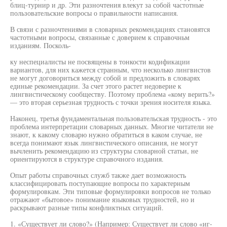
блиц-турнир и др. Эти разночтения влекут за собой частотные
пользовательские вопросы о правильности написания.
В связи с разночтениями в словарных рекомендациях становятся
частотными вопросы, связанные с доверием к справочньм
изданиям. Посколь-
ку неспециалисты не посвящены в тонкости кодификации
вариантов, для них кажется странным, что несколько лингвистов
не могут договориться между собой и предложить в словарях
единые рекомендации. За счет этого растет недоверие к
лингвистическому сообществу. Поэтому проблема «кому верить?»
— это вторая серьезная трудность с точки зрения носителя языка.
Наконец, третья фундаментальная пользовательская трудность - это
проблема интерпретации словарных данных. Многие читатели не
знают, к какому словарю нужно обратиться в каком случае, не
всегда понимают язык лингвистического описания, не могут
вычленить рекомендацию из структуры словарной статьи, не
ориентируются в структуре справочного издания.
Опыт работы справочных служб также дает возможность
классифицировать поступающие вопросы по характерным
формулировкам. Эти типовые формулировки вопросов не только
отражают «бытовое» понимание языковых трудностей, но и
раскрывают разные типы конфликтных ситуаций.
1. «Существует ли слово?» (Например: Существует ли слово «иг-