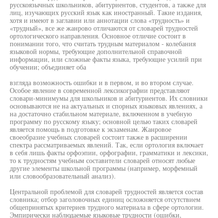
русскоязычных школьников, абитуриентов, студентов, а также для
лиц, изучающих русский язык как иностранный. Такие издания,
хотя и имеют в заглавии или аннотации слова «трудность» и
«трудный», все же жанрово отличаются от словарей трудностей
ортологического направления. Основное отличие состоит в
понимании того, что считать трудным материалом - колебания
языковой нормы, требующие дополнительной справочной
информации, или сложные факты языка, требующие усилий при
обучении; объединяет оба
взгляда возможность ошибки и в первом, и во втором случае.
Особое явление в современной лексикографии представляют
словари-минимумы для школьников и абитуриентов. Их словники
основываются не на актуальных и спорных языковых явлениях, а
на достаточно стабильном материале, включенном в учебную
программу по русскому языку; основной целью таких словарей
является помощь в подготовке к экзаменам. Жанровое
своеобразие учебных словарей состоит также в расширении
спектра рассматриваемых явлений. Так, если ортология включает
в себя лишь факты орфоэпии, орфографии, грамматики и лексики,
то к трудностям учебным составители словарей относят любые
другие элементы школьной программы (например, морфемный
или словообразовательный анализ).
Центральной проблемой для словарей трудностей является состав
словника; отбор заголовочных единиц осложняется отсутствием
общепринятых критериев трудного материала в сфере ортологии.
Эмпирически наблюдаемые языковые трудности (ошибки,