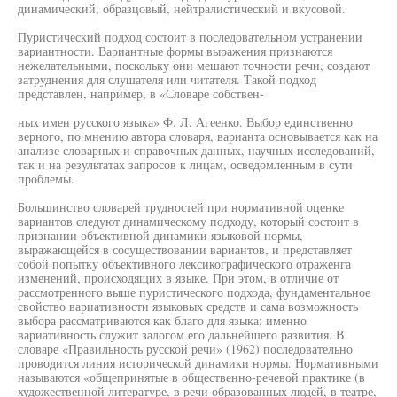
динамический, образцовый, нейтралистический и вкусовой.
Пуристический подход состоит в последовательном устранении
вариантности. Вариантные формы выражения признаются
нежелательными, поскольку они мешают точности речи, создают
затруднения для слушателя или читателя. Такой подход
представлен, например, в «Словаре собствен-
ных имен русского языка» Ф. Л. Агеенко. Выбор единственно
верного, по мнению автора словаря, варианта основывается как на
анализе словарных и справочных данных, научных исследований,
так и на результатах запросов к лицам, осведомленным в сути
проблемы.
Большинство словарей трудностей при нормативной оценке
вариантов следуют динамическому подходу, который состоит в
признании объективной динамики языковой нормы,
выражающейся в сосуществовании вариантов, и представляет
собой попытку объективного лексикографического отраженга
изменений, происходящих в языке. При этом, в отличие от
рассмотренного выше пуристического подхода, фундаментальное
свойство вариативности языковых средств и сама возможность
выбора рассматриваются как благо для языка; именно
вариативность служит залогом его дальнейшего развития. В
словаре «Правильность русской речи» (1962) последовательно
проводится линия исторической динамики нормы. Нормативными
называются «общепринятые в общественно-речевой практике (в
художественной литературе, в речи образованных людей, в театре,