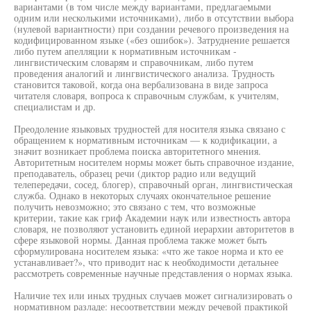
вариантами (в том числе между вариантами, предлагаемыми
одним или несколькими источниками), либо в отсутствии выбора
(нулевой вариантности) при создании речевого произведения на
кодифицированном языке («без ошибок»). Затруднение решается
либо путем апелляции к нормативным источникам -
лингвистическим словарям и справочникам, либо путем
проведения аналогий и лингвистического анализа. Трудность
становится таковой, когда она вербализована в виде запроса
читателя словаря, вопроса к справочным службам, к учителям,
специалистам и др.
Преодоление языковых трудностей для носителя языка связано с
обращением к нормативным источникам — к кодификации, а
значит возникает проблема поиска авторитетного мнения.
Авторитетным носителем нормы может быть справочное издание,
преподаватель, образец речи (диктор радио или ведущий
телепередачи, сосед, блогер), справочный орган, лингвистическая
служба. Однако в некоторых случаях окончательное решение
получить невозможно; это связано с тем, что возможные
критерии, такие как гриф Академии наук или известность автора
словаря, не позволяют установить единой иерархии авторитетов в
сфере языковой нормы. Данная проблема также может быть
сформулирована носителем языка: «что же такое норма и кто ее
устанавливает?», что приводит нас к необходимости детальнее
рассмотреть современные научные представления о нормах языка.
Наличие тех или иных трудных случаев может сигнализировать о
нормативном разладе: несоответствии между речевой практикой