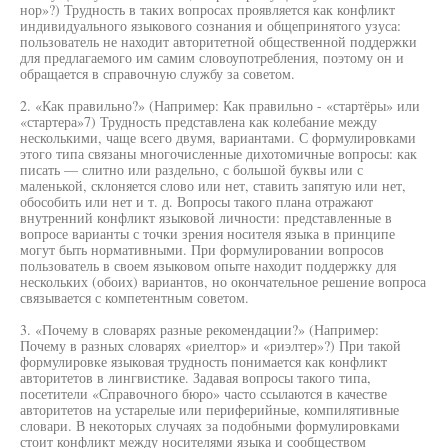
нор»?) Трудность в таких вопросах проявляется как конфликт
индивидуального языкового сознания и общепринятого узуса:
пользователь не находит авторитетной общественной поддержки
для предлагаемого им самим словоупотребления, поэтому он и
обращается в справочную службу за советом.
2. «Как правильно?» (Например: Как правильно - «стартёры» или
«стартера»7) Трудность представлена как колебание между
несколькими, чаще всего двумя, вариантами. С формулировками
этого типа связаны многочисленные дихотомичные вопросы: как
писать — слитно или раздельно, с большой буквы или с
маленькой, склоняется слово или нет, ставить запятую или нет,
обособить или нет и т. д. Вопросы такого плана отражают
внутренний конфликт языковой личности: представленные в
вопросе варианты с точки зрения носителя языка в принципе
могут быть нормативными. При формулировании вопросов
пользователь в своем языковом опыте находит поддержку для
нескольких (обоих) вариантов, но окончательное решение вопроса
связывается с компетентным советом.
3. «Почему в словарях разные рекомендации?» (Например:
Почему в разных словарях «риелтор» и «риэлтер»?) При такой
формулировке языковая трудность понимается как конфликт
авторитетов в лингвистике. Задавая вопросы такого типа,
посетители «Справочного бюро» часто ссылаются в качестве
авторитетов на устарелые или периферийные, компилятивные
словари. В некоторых случаях за подобными формулировками
стоит конфликт между носителями языка и сообществом