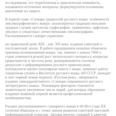
исследования, его теоретическая и практическая значимость,
называются источники материала, формулируются положения,
выносимые на защиту.
В первой главе «Словари трудностей русского языка: особенности
лексикографического жанра» анализируется традиция описания
трудных случаев ортологии (орфографии, грамматики, орфоэпии,
лексики и семантики) отечественными лексикографами.
Рассматриваются словари-справочни-
ки правильной речи XIX - нач. XX века, издания советской и
постсоветской эпохи. В работе предприняты попытки объяснить
причины возникновения жанра: так, именно с начала 1960-х
годов отмечается резкий рост читательского интереса к вопросам
правильности и чистоты речи; разворачиваются газетные
дискуссии о реформировании русского правописания,
публикуются научно-популярные книги о языке, начинает работу
справочная служба в Институте русского языка АН СССР, выходит
в свет первый номер журнала «Русская речь», завершается
издание семнадцатитомного «Словаря современного русского
литературного языка». Решающим фактором становится
значительное увеличение числа людей, для которых образцовое
владение языковой нормой является профессиональной
необходимостью.
Расцвет рассматриваемого словарного жанра в 60-80-е годы XX
столетия объясним и с точки зрения развития советской массовой
информационной культуры. Авторы многих словарей в качестве