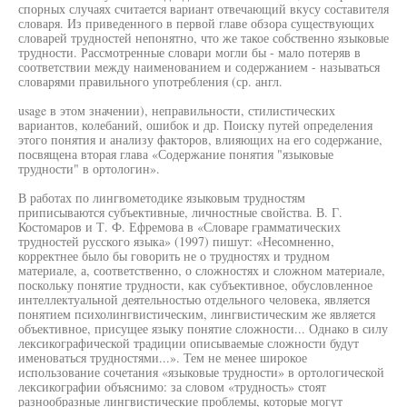
спорных случаях считается вариант отвечающий вкусу составителя
словаря. Из приведенного в первой главе обзора существующих
словарей трудностей непонятно, что же такое собственно языковые
трудности. Рассмотренные словари могли бы - мало потеряв в
соответствии между наименованием и содержанием - называться
словарями правильного употребления (ср. англ.
usage в этом значении), неправильности, стилистических
вариантов, колебаний, ошибок и др. Поиску путей определения
этого понятия и анализу факторов, влияющих на его содержание,
посвящена вторая глава «Содержание понятия "языковые
трудности" в ортологин».
В работах по лингвометодике языковым трудностям
приписываются субъективные, личностные свойства. В. Г.
Костомаров и Т. Ф. Ефремова в «Словаре грамматических
трудностей русского языка» (1997) пишут: «Несомненно,
корректнее было бы говорить не о трудностях и трудном
материале, а, соответственно, о сложностях и сложном материале,
поскольку понятие трудности, как субъективное, обусловленное
интеллектуальной деятельностью отдельного человека, является
понятием психолингвистическим, лингвистическим же является
объективное, присущее языку понятие сложности... Однако в силу
лексикографической традиции описываемые сложности будут
именоваться трудностями...». Тем не менее широкое
использование сочетания «языковые трудности» в ортологической
лексикографии объяснимо: за словом «трудность» стоят
разнообразные лингвистические проблемы, которые могут