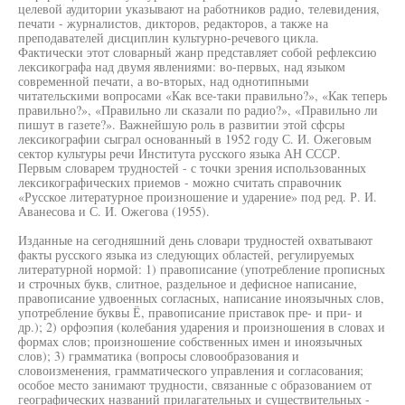
целевой аудитории указывают на работников радио, телевидения,
печати - журналистов, дикторов, редакторов, а также на
преподавателей дисциплин культурно-речевого цикла.
Фактически этот словарный жанр представляет собой рефлексию
лексикографа над двумя явлениями: во-первых, над языком
современной печати, а во-вторых, над однотипными
читательскими вопросами «Как все-таки правильно?», «Как теперь
правильно?», «Правильно ли сказали по радио?», «Правильно ли
пишут в газете?». Важнейшую роль в развитии этой сфсры
лексикографии сыграл основанный в 1952 году С. И. Ожеговым
сектор культуры речи Института русского языка АН СССР.
Первым словарем трудностей - с точки зрения использованных
лексикографических приемов - можно считать справочник
«Русское литературное произношение и ударение» под ред. Р. И.
Аванесова и С. И. Ожегова (1955).
Изданные на сегодняшний день словари трудностей охватывают
факты русского языка из следующих областей, регулируемых
литературной нормой: 1) правописание (употребление прописных
и строчных букв, слитное, раздельное и дефисное написание,
правописание удвоенных согласных, написание иноязычных слов,
употребление буквы Ё, правописание приставок пре- и при- и
др.); 2) орфоэпия (колебания ударения и произношения в словах и
формах слов; произношение собственных имен и иноязычных
слов); 3) грамматика (вопросы словообразования и
словоизменения, грамматического управления и согласования;
особое место занимают трудности, связанные с образованием от
географических названий прилагательных и существительных -