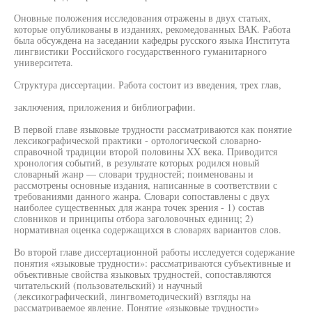
Оновные положения исследования отражены в двух статьях,
которые опубликованы в изданиях, рекомедованных ВАК. Работа
была обсуждена на заседании кафедры русского языка Института
лингвистики Российского государственного гуманитарного
университета.
Структура диссертации. Работа состоит из введения, трех глав,
заключения, приложения и библиографии.
В первой главе языковые трудности рассматриваются как понятие
лексикографической практики - ортологической словарно-
справочной традиции второй половины XX века. Приводится
хронология событий, в результате которых родился новый
словарный жанр — словари трудностей; поименованы и
рассмотрены основные издания, написанные в соответствии с
требованиями данного жанра. Словари сопоставлены с двух
наиболее существенных для жанра точек зрения - 1) состав
словников и принципы отбора заголовочных единиц; 2)
нормативная оценка содержащихся в словарях вариантов слов.
Во второй главе диссертационной работы исследуется содержание
понятия «языковые трудности»: рассматриваются субъективные и
объективные свойства языковых трудностей, сопоставляются
читательский (пользовательский) и научный
(лексикографический, лингвометодический) взгляды на
рассматриваемое явление. Понятие «языковые трудности»