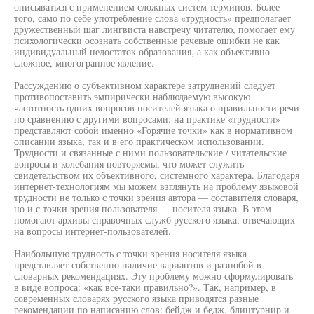
описываться с применением сложных систем терминов. Более
того, само по себе употребление слова «трудность» предполагает
дружественный шаг лингвиста навстречу читателю, помогает ему
психологически осознать собственные речевые ошибки не как
индивидуальный недостаток образования, а как объективно
сложное, многогранное явление.
Рассуждению о субъективном характере затруднений следует
противопоставить эмпирически наблюдаемую высокую
частотность одних вопросов носителей языка о правильности речи
по сравнению с другими вопросами: на практике «трудности»
представляют собой именно «Горячие точки» как в нормативном
описании языка, так и в его практическом использовании.
Трудности и связанные с ними пользовательские / читательские
вопросы и колебания повторяемы, что может служить
свидетельством их объективного, системного характера. Благодаря
интернет-технологиям мы можем взглянуть на проблему языковой
трудности не только с точки зрения автора — составителя словаря,
но и с точки зрения пользователя — носителя языка. В этом
помогают архивы справочных служб русского языка, отвечающих
на вопросы интернет-пользователей.
Наибольшую трудность с точки зрения носителя языка
представляет собственно наличие вариантов и разнобой в
словарных рекомендациях. Эту проблему можно сформулировать
в виде вопроса: «как все-таки правильно?». Так, например, в
современных словарях русского языка приводятся разные
рекомендации по написанию слов: бейдж и бедж, блицтурнир и