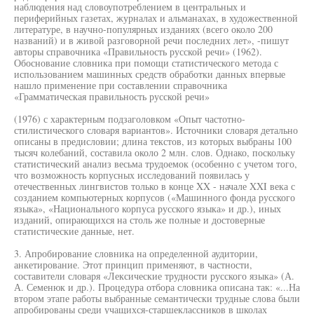
наблюдения над словоупотреблением в центральных и
периферийных газетах, журналах и альманахах, в художественной
литературе, в научно-популярных изданиях (всего около 200
названий) и в живой разговорной речи последних лет», -пишут
авторы справочника «Правильность русской речи» (1962).
Обоснование словника при помощи статистического метода с
использованием машинных средств обработки данных впервые
нашло применение при составлении справочника
«Грамматическая правильность русской речи»
(1976) с характерным подзаголовком «Опыт частотно-
стилистического словаря вариантов». Источники словаря детально
описаны в предисловии; длина текстов, из которых выбраны 100
тысяч колебаний, составила около 2 млн. слов. Однако, поскольку
статистический анализ весьма трудоемок (особенно с учетом того,
что возможность корпусных исследований появилась у
отечественных лингвистов только в конце XX - начале XXI века с
созданием компьютерных корпусов («Машинного фонда русского
языка», «Национального корпуса русского языка» и др.), иных
изданий, опирающихся на столь же полные и достоверные
статистические данные, нет.
3. Апробирование словника на определенной аудитории,
анкетирование. Этот принцип применяют, в частности,
составители словаря «Лексические трудности русского языка» (А.
А. Семенюк и др.). Процедура отбора словника описана так: «...На
втором этапе работы выбранные семантически трудные слова были
апробированы среди учащихся-старшеклассников в школах