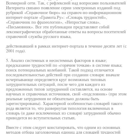
Всемирной сети. Так, с рефлексией над вопросами пользователей
Интернета связано появление серии электронных изданий под
рубрикой «Справочное бюро» на справоч-но-информационном
интернет-портале «Грамота.Ру»: «Словарь трудностей»,
«Справочник по фразеологии», «Непростые слова»,
«Письмовник». Все эти публикации представляют собой
лексикографически обработанные ответы на вопросы посетителей
справочной службы русского языка,
действовавшей в рамках интернет-портала в течение десяти лет (с
2001 года).
5. Анализ системных и несистемных факторов в языке;
предсказание трудностей по «горячим точкам» в системе языка;
поиск потенциальных колебаний. Такой подход отличается
последовательностью действий при создании словаря: вначале
исчерпывающе определяется круг возможных типовых
затруднительных ситуаций, после чего для каждого из
предложенных типов затруднений составляется, на основе
научных и справочных источников, свой «подсловник» (при этом
реальные затруднения не обязательно должны быть
зарегистрированы). Характерной особенностью словарей такого
рода является то, что развернутая типология включенных в
словарь (и даже исключенных из словаря) затруднений обычно
приводится во вступительных статьях.
Вместе с этим следует констатировать, что одним из основных
методов отбора заголовочных единиц для словарей трудностей