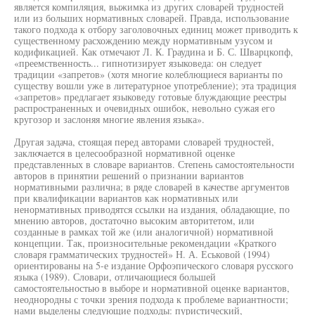
является компиляция, выжимка из других словарей трудностей
или из больших нормативных словарей. Правда, использование
такого подхода к отбору заголовочных единиц может приводить к
существенному расхождению между нормативным узусом и
кодификацией. Как отмечают Л. К. Граудина и Б. С. Шварцкопф,
«преемственность... гипнотизирует языковеда: он следует
традиции «запретов» (хотя многие колеблющиеся варианты по
существу вошли уже в литературное употребление); эта традиция
«запретов» предлагает языковеду готовые блуждающие реестры
распространенных и очевидных ошибок, невольно сужая его
кругозор и заслоняя многие явления языка».
Другая задача, стоящая перед авторами словарей трудностей,
заключается в целесообразной нормативной оценке
представленных в словаре вариантов. Степень самостоятельности
авторов в принятии решений о признании вариантов
нормативными различна; в ряде словарей в качестве аргументов
при квалификации вариантов как нормативных или
ненормативных приводятся ссылки на издания, обладающие, по
мнению авторов, достаточно высоким авторитетом, или
созданные в рамках той же (или аналогичной) нормативной
концепции. Так, произносительные рекомендации «Краткого
словаря грамматических трудностей» Н. А. Еськовой (1994)
ориентированы на 5-е издание Орфоэпического словаря русского
языка (1989). Словари, отличающиеся большей
самостоятельностью в выборе и нормативной оценке вариантов,
неоднородны с точки зрения подхода к проблеме вариантности;
нами выделены следующие подходы: пуристический,