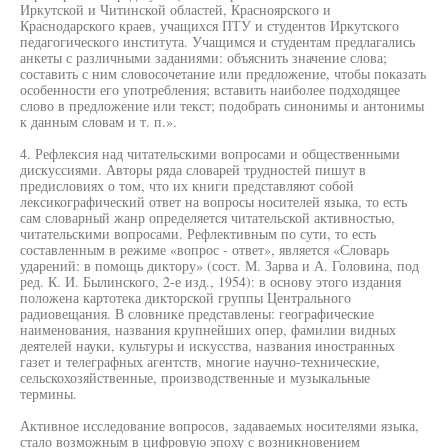
Иркутской и Читинской областей, Красноярского и
Краснодарского краев, учащихся ПТУ и студентов Иркутского
педагогического института. Учащимся и студентам предлагались
анкеты с различными заданиями: объяснить значение слова;
составить с ним словосочетание или предложение, чтобы показать
особенности его употребления; вставить наиболее подходящее
слово в предложение или текст; подобрать синонимы и антонимы
к данным словам и т. п.».
4. Рефлексия над читательскими вопросами и общественными
дискуссиями. Авторы ряда словарей трудностей пишут в
предисловиях о том, что их книги представляют собой
лексикографический ответ на вопросы носителей языка, то есть
сам словарный жанр определяется читательской активностью,
читательскими вопросами. Рефлективным по сути, то есть
составленным в режиме «вопрос - ответ», является «Словарь
ударений: в помощь диктору» (сост. М. Зарва и А. Головина, под
ред. К. И. Былинского, 2-е изд., 1954): в основу этого издания
положена картотека дикторской группы Центрального
радиовещания. В словнике представлены: географические
наименования, названия крупнейших опер, фамилии видных
деятелей науки, культуры и искусства, названия иностранных
газет и телеграфных агентств, многие научно-технические,
сельскохозяйственные, производственные и музыкальные
термины.
Активное исследование вопросов, задаваемых носителями языка,
стало возможным в цифровую эпоху с возникновением