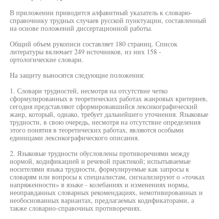
В приложении приводится алфавитный указатель к словарю-
справочнику трудных случаев русской пунктуации, составленный
на основе положений диссертационной работы.
Общий объем рукописи составляет 180 страниц. Список
литературы включает 249 источников, из них 158 -
ортологические словари.
На защиту выносятся следующие положения:
1. Словари трудностей, несмотря на отсутствие четко
сформулированных в теоретических работах жанровых критериев,
сегодня представляют сформировавшийся лексикографический
жанр, который, однако, требует дальнейшего уточнения. Языковые
трудности, в свою очередь, несмотря на отсутствие определения
этого понятия в теоретических работах, являются особыми
единицами лексикографического описания.
2. Языковые трудности обусловлены противоречиями между
нормой, кодификацией и речевой практикой; испытываемые
носителями языка трудности, формулируемые как запросы к
словарям или вопросы к специалистам, сигнализируют о «точках
напряженности» в языке - колебаниях и изменениях нормы,
неоправданных словарных рекомендациях, немотивированных и
необоснованных вариантах, предлагаемых кодификаторами, а
также словарно-справочных противоречиях.