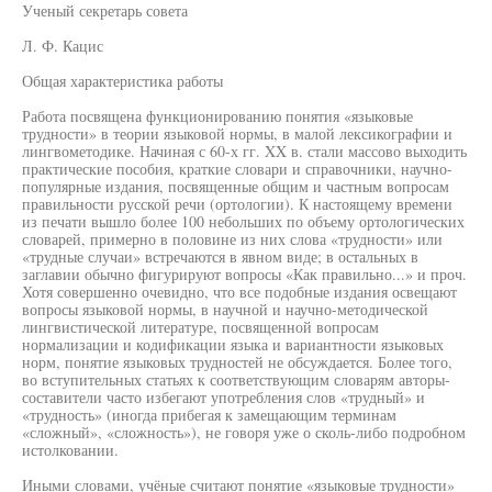
Ученый секретарь совета
Л. Ф. Кацис
Общая характеристика работы
Работа посвящена функционированию понятия «языковые
трудности» в теории языковой нормы, в малой лексикографии и
лингвометодике. Начиная с 60-х гг. XX в. стали массово выходить
практические пособия, краткие словари и справочники, научно-
популярные издания, посвященные общим и частным вопросам
правильности русской речи (ортологии). К настоящему времени
из печати вышло более 100 небольших по объему ортологических
словарей, примерно в половине из них слова «трудности» или
«трудные случаи» встречаются в явном виде; в остальных в
заглавии обычно фигурируют вопросы «Как правильно...» и проч.
Хотя совершенно очевидно, что все подобные издания освещают
вопросы языковой нормы, в научной и научно-методической
лингвистической литературе, посвященной вопросам
нормализации и кодификации языка и вариантности языковых
норм, понятие языковых трудностей не обсуждается. Более того,
во вступительных статьях к соответствующим словарям авторы-
составители часто избегают употребления слов «трудный» и
«трудность» (иногда прибегая к замещающим терминам
«сложный», «сложность»), не говоря уже о сколь-либо подробном
истолковании.
Иными словами, учёные считают понятие «языковые трудности»