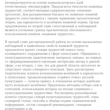
интерпретируется на основе нормализаторских идей
отечественных лексикографов. Предлагается типология языковых
трудностей, соответствующая содержательному членению
ортологии. Для разграничения близких по значению понятий
трудности сопоставляются с такими терминами ортологической
теории, как вариантность и колебание языковой нормы. Целью
предложенных во второй главе сопоставлений и наблюдений
является уточнение границ прагматически обоснованного
использования понятия «языковые трудности».
В третьей главе диссертационной работы на основе высказанных
наблюдений и выявленных свойств языковой трудности
предлагается проект словаря трудностей нового типа,
посвященного затруднениям в сфере пунктуации. Обращение к
пунктуационному практическому материалу связано, во-первых,
со сформировавшимися научными интересами автора в данной
сфере, а во-вторых, с тем, что для данной области ортологии не
существует опыта словарного описания. Здесь рассмотрены
теоретические аспекты возникновения колебаний и вариантности
в пунктуации, проанализированы «горячие точки» русской
пунктуации — пункты правил, в отношении которых наиболее
часто возникают колебания. Предложена методика отбора слов и
сочетаний, использование которых на письме сопряжено с
пунктуационными трудностями. Рассмотрены разнообразные
аспекты структуры словаря пунктуационных трудностей: зоны
словарной статьи, способы и объемы подачи грамматической
информации, состав словарной рекомендации, словарные
иллюстрации и др.