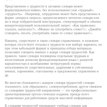
Представление о трудности в заглавии словаря может
формулироваться неявно, без использования слов «трудный»,
«трудность». -Например, затруднение может быть представлено в
форме «вопроса-запроса» предполагаемого читателя словаря или
же в виде побудительной конструкции, стимулирующей и обычно
конкретизирующей пользовательский запрос: «Как правильно
(сказать, написать)?», «Можно ли (употребить слово)?»; «Давайте
(говорить, писать, употреблять такие-то слова) правильно!».
Наконец, существуют и такие словари-справочники, в названии
которых отсутствует отсылка к трудности или выбору варианта, но
при этом небольшой формат и принципы отбора материала
позволяют говорить именно о жанре словаря трудностей. Как
правило, такие словари посвящены отдельным трудным и
несистемным аспектам функционирования языка с развитой
вариантностью и колебаниями литературной нормы:
несклоняемости существительных, ударениям в собственных
именах, паронимии, глагольному и предложному управлению и
др.
Во многом сближаются с жанром словаря трудностей словари
эталонного, или образцового, словоупотребления; другое смежное
со словарями трудностей направление — это профессионально-
ориентированные ортоло-гические издания, прежде всего
справочники для работников средств массовой информации.
К словарям трудностей примыкают учебные словари для