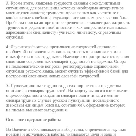
3. Кроме этого, языковые трудности связаны с конфликтными
ситуациями, для разрешения которых необходимо авторитетное
мнение специалиста; трудности проявляются как частотные и
конфликтные колебания, служащие источником речевых ошибок.
Проблема поиска авторитетного решения заставляет рассматривать
трудность в рефлективной ипостаси - как вопрос носителя языка,
адресованный специалисту (учителю, лингвисту, справочным
службам).
4. Лексикографическое предъявление трудностей связано с
проблемой составления словников, то есть признания тех или
иных фактов языка трудными. Имеющиеся принципы составления
словников современных словарей трудностей ненадежны. Опора
на пользовательские вопросы, регистрируемые справочными
службами русского языка, может служить эффективной базой для
построения словников новых словарей трудностей.
5. Пунктуационные трудности до сих пор не стали предметом
описания в словарях трудностей. На защиту выносится положение
о целесообразности создания словаря нового типа, а именно
словаря трудных случаев русской пунктуации, посвященного
языковым единицам (словам, сочетаниям), оформление которых
на письме вызывает затруднения.
Основное содержание работы
Во Введении обосновывается выбор темы, определяются научная
новизна и актуальность работы, указываются цели и задачи