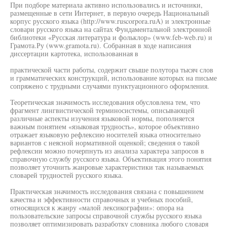
При подборе материала активно использовались и источники,
размещенные в сети Интернет, в первую очередь Национальный
корпус русского языка (http://www.ruscorpora.ruA) и электронные
словари русского языка на сайтах Фундаментальной электронной
библиотеки «Русская литература и фольклор» (www.feb-web.ru) и
Грамота.Ру (www.gramota.ru). Собранная в ходе написания
диссертации картотека, использованная в
практической части работы, содержит свыше полутора тысяч слов
и грамматических конструкций, использование которых на письме
сопряжено с трудными случаями пунктуационного оформления.
Теоретическая значимость исследования обусловлена тем, что
фрагмент лингвистической терминосистемы, описывающей
различные аспекты изучения языковой нормы, пополняется
важным понятием «языковая трудность», которое объективно
отражает языковую рефлексию носителей языка относительно
вариантов с неясной нормативной оценкой; сведения о такой
рефлексии можно почерпнуть из анализа характера запросов в
справочную службу русского языка. Объективация этого понятия
позволяет уточнить жанровые характеристики так называемых
словарей трудностей русского языка.
Практическая значимость исследования связана с повышением
качества и эффективности справочных и учебных пособий,
относящихся к жанру «малой лексикографии»: опора на
пользовательские запросы справочной службы русского языка
позволяет оптимизировать разработку словника любого словаря