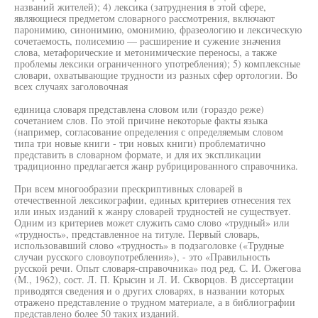
названий жителей); 4) лексика (затруднения в этой сфере,
являющиеся предметом словарного рассмотрения, включают
паронимию, синонимию, омонимию, фразеологию и лексическую
сочетаемость, полисемию — расширение и сужение значения
слова, метафорические и метонимические переносы, а также
проблемы лексики ограниченного употребления); 5) комплексные
словари, охватывающие трудности из разных сфер ортологии. Во
всех случаях заголовочная
единица словаря представлена словом или (гораздо реже)
сочетанием слов. По этой причине некоторые факты языка
(например, согласование определения с определяемым словом
типа три новые книги - три новых книги) проблематично
представить в словарном формате, и для их экспликации
традиционно предлагается жанр рубрицированного справочника.
При всем многообразии прескриптивных словарей в
отечественной лексикографии, единых критериев отнесения тех
или иных изданий к жанру словарей трудностей не существует.
Одним из критериев может служить само слово «трудный» или
«трудность», представленное на титуле. Первый словарь,
использовавший слово «трудность» в подзаголовке («Трудные
случаи русского словоупотребления»), - это «Правильность
русской речи. Опыт словаря-справочника» под ред. С. И. Ожегова
(М., 1962), сост. Л. П. Крысин и Л. И. Скворцов. В диссертации
приводятся сведения и о других словарях, в названии которых
отражено представление о трудном материале, а в библиографии
представлено более 50 таких изданий.