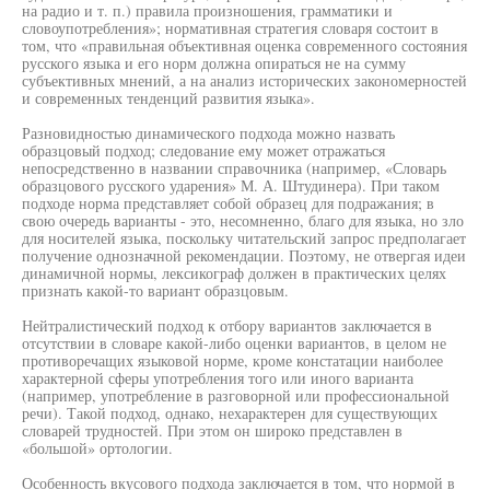
на радио и т. п.) правила произношения, грамматики и
словоупотребления»; нормативная стратегия словаря состоит в
том, что «правильная объективная оценка современного состояния
русского языка и его норм должна опираться не на сумму
субъективных мнений, а на анализ исторических закономерностей
и современных тенденций развития языка».
Разновидностью динамического подхода можно назвать
образцовый подход; следование ему может отражаться
непосредственно в названии справочника (например, «Словарь
образцового русского ударения» М. А. Штудинера). При таком
подходе норма представляет собой образец для подражания; в
свою очередь варианты - это, несомненно, благо для языка, но зло
для носителей языка, поскольку читательский запрос предполагает
получение однозначной рекомендации. Поэтому, не отвергая идеи
динамичной нормы, лексикограф должен в практических целях
признать какой-то вариант образцовым.
Нейтралистический подход к отбору вариантов заключается в
отсутствии в словаре какой-либо оценки вариантов, в целом не
противоречащих языковой норме, кроме констатации наиболее
характерной сферы употребления того или иного варианта
(например, употребление в разговорной или профессиональной
речи). Такой подход, однако, нехарактерен для существующих
словарей трудностей. При этом он широко представлен в
«большой» ортологии.
Особенность вкусового подхода заключается в том, что нормой в