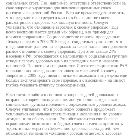
социальных страт. Так, например, отсутствие ответственности за
свое здоровье характерно для люмпенизированных слоев
населения современной России. В то же время следует отметить,
что представители среднего класса в большинстве своем
рассматривают здоровье как высшую ценность. Следует
учитывать, что отношение взрослых к своему здоровью чаще
всего воспринимается детьми как образец, как пример для
прямого подражания. Социологические опросы, проведенные
Левада-центром в 2009-2010 годах, свидетельствуют о том, что
представители различных социальных слоев населения проявляют
разное отношение к своему здоровью. При этом свыше 24%
населения РФ, относящегося к малоимущим социальным группам,
отводит своему здоровью одно из последних мест в иерархии
ценностей. По оценкам специалистов Института социологии РАН,
проводивших исследование отношения москвичей к своему
здоровью в 2005 году, люди с низкими доходами вынуждены еще
больше эксплуатировать свое здоровье, а с высокими - начинают
глубже усваивать культуру самосохранения.
Качественная забота о состоянии здоровья детей дошкольного
возраста в современных условиях доступна лишь отдельным
социальным группам населения с определенным уровнем дохода.
Следует учитывать, что в российском обществе продолжает
усиливаться социальная стратификация населения и по уровню
доходов, и по образу жизни. Это обстоятельство еще больше
ограничивает возможности бедных слоев населения принимать
эффективные меры по сбережению здоровья своих детей, чем
объясняется тенденция ухудшения состояния детского здоровья.