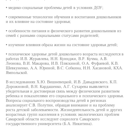
• медико-социальные проблемы детей в условиях ДОУ;
• современные технологии обучения и воспитания дошкольников
и их влияние на состояние здоровья;
• особенности питания и физического развития дошкольников из
семей с разными социальными статусами родителей;
• изучение влияния образа жизни на состояние здоровья детей;
• психическое здоровье детей дошкольного возраста исследуются в
работах И.В. Журавлева, H.H. Куинджи, В.Р. Кучма, A.B.
Леонова, В.И. Макарова, И.В. Пляскиной, O.A. Фуфаевой, К.В.
Шевкуненко, A.A. Юриной, B.C. Собкина, H.H. Хасановой, КХА.
Ямпольской.
В исследованиях Х.Ю. Вишневецкой, И.В. Давыдовского, К.П.
Дорожновой, В.Н. Кардашенко, А.Г. Сухарева выявляется
убедительная и достоверная связь между физическим развитием
ребенка и показателями его социального и психического здоровья.
Вопросы социального воспроизводства детей в регионах
анализирует C.B. Полутин, обращая внимание и на проблему
роста детской заболеваемости. Жизнедеятельность детей и других
возрастных групп населения в условиях экологических проблем
Самарской области исследуют социологи Самарского
государственного университета (Б.А. Никитина).