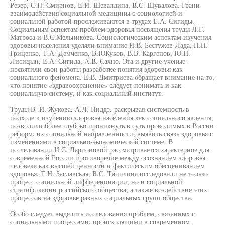
Резер, С.Н. Смирнов, Е.И. Шевалдина, B.C. Шувалова. Грани
взаимодействия социальной медицины с социологией и
социальной работой прослеживаются в трудах Е.А. Сигиды.
Социальным аспектам проблем здоровья посвящены труды Л.Г.
Матроса и В.С.Мельникова. Социологическим аспектам изучения
здоровья населения уделяли внимание И.В. Бестужев-Лада, H.H.
Гриценко, Т.А. Демченко, В.ЮКуков, В.В. Каргенов, Ю.П.
Лисицын, Е.А. Сигида, A.B. Сахно. Эта и другие ученые
посвятили свои работы разработке понятия здоровья как
социального феномена. Е.В. Дмитриева обращает внимание на то,
что понятие «здравоохранение» следует понимать и как
социальную систему, и как социальный институт.
Труды В .И. Жукова, А.Л. Пиддэ, раскрывая системность в
подходе к изучению здоровья населения как социального явления,
позволили более глубоко проникнуть в суть проводимых в России
реформ, их социальной направленности, выявить связь здоровья с
изменениями в социально-экономической системе. В
исследовании И.С. Ларионовой рассматривается характерное для
современной России противоречие между осознанием здоровья
человека как высшей ценности и фактическим обесцениванием
здоровья. Т.Н. Заславская, B.C. Тапилина исследовали не только
процесс социальной дифференциации, но и социальной
стратификации российского общества, а также воздействие этих
процессов на здоровье разных социальных групп общества.
Особо следует выделить исследования проблем, связанных с
социальными процессами, происходящими в современном