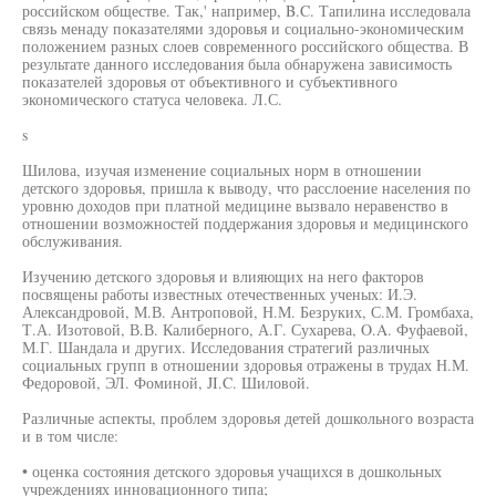
российском обществе. Так,' например, B.C. Тапилина исследовала
связь менаду показателями здоровья и социально-экономическим
положением разных слоев современного российского общества. В
результате данного исследования была обнаружена зависимость
показателей здоровья от объективного и субъективного
экономического статуса человека. Л.С.
s
Шилова, изучая изменение социальных норм в отношении
детского здоровья, пришла к выводу, что расслоение населения по
уровню доходов при платной медицине вызвало неравенство в
отношении возможностей поддержания здоровья и медицинского
обслуживания.
Изучению детского здоровья и влияющих на него факторов
посвящены работы известных отечественных ученых: И.Э.
Александровой, М.В. Антроповой, Н.М. Безруких, С.М. Громбаха,
Т.А. Изотовой, В.В. Калиберного, А.Г. Сухарева, O.A. Фуфаевой,
М.Г. Шандала и других. Исследования стратегий различных
социальных групп в отношении здоровья отражены в трудах Н.М.
Федоровой, ЭЛ. Фоминой, JI.C. Шиловой.
Различные аспекты, проблем здоровья детей дошкольного возраста
и в том числе:
• оценка состояния детского здоровья учащихся в дошкольных
учреждениях инновационного типа;