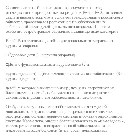
Сопоставительный анализ данных, полученных в ходе
исследования и приведенных на рисунках № 1 и № 2, позволяет
сделать вывод о том, что в условиях трансформации российского
общества продолжается рост социально-обусловленных
заболеваний среди детей дошкольного возраста. При этом
особенно остро страдают социально незащищенные категории
Рис.2. Распределение детей-сирот дошкольного возраста по
группам здоровья
□ Здоровые дети (1-я группа здоровья)
□Дети с функциональными нарушениями (2-я
группа здоровья) □Дети, имеющие хронические заболевания (3-я
группа здоровья)_
детей, у которых значительно чаще, чем у их сверстников из
благополучных семей, наблюдается снижение иммунитета,
склонность к различным заболеваниям и патологиям.
Особую тревогу вызывает то обстоятельство, что у детей
дошкольного возраста стали чаще встречаться психические
расстройства, болезни нервной системы и болезни эндокринной
системы. Кроме того, многие болезни значительно «помолодели»,
то есть резко снизился возраст высокой заболеваемости по
некоторым классам болезней (в т.ч. среди дошкольников