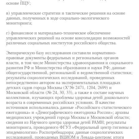
основе ПЦУ;
в) управленческие стратегии и тактические решения на основе
данных, полученных в ходе социально-экологического
мониторинга;
г) финансовое и материально-техническое обеспечение
управленческих решений на основе консолидации возможностей
различных социальных институтов российского общества.
Эмпирическую базу исследования составили нормативно-
правовые документы федеральных и региональных органов
власти, в том числе Министерства здравоохранения и социального
развития РФ и Министерства образования и науки РФ; данные
общегосударственной, региональной и ведомственной статистики;
результаты социологических исследований, проведенных
непосредственно автором на экспериментальных площадках
детских садов города Москвы (Х°№ 2471, 1204, 2699) и
Московской области (№ 24, 30, 33), а также в составе научных
коллективов, изучающих проблемы здоровья детей дошкольного
возраста в современных российских условиях. В качестве
источников использовались данные «Российского статистического
ежегодника» и «Демографического ежегодника России»; архивы
медицинских учреждений города Москвы и Московской области;
сведения из Научного центра здоровья детей РАМН; результаты
мониторинга, проводимого ФГУЗ «Федеральный центр гигиены и
эпидемиологии» Роспотребнадзора; данные социологических
исследований, проводимых ВЦИОМ и Левада-центром; итоги