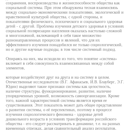
сохранения, воспроизводства и жизнеспособности общества как
социальной системы. При этом обнаружена тесная взаимосвязь
между социально-экономическими показателями, экологической и
нравственной культурой общества, с одной стороны, и
показателями физического, психического и социального здоровья
детей - с другой. Проблема изучения детского здоровья в условиях
социальной поляризации населения оказалась настолько сложной
и многозначной, включающей в себя такое множество
разнонаправленных процессов и явлений, что для их
эффективного изучения понадобился не только социологический,
но и другие научные подходы, в том числе системный подход.
Опираясь на них, мы исходили из того, что понятие «система»
включает в себя совокупность взаимосвязанных между собой
элементов,
которые воздействуют друг на друга и на систему в целом.
Отечественные исследователи (В.Г. Афанасьев, И.В. Блауберг, Э.Г.
Юдин) выделяют такие признаки системы как целостность,
наличие структуры, функционирование, развитие, наличие
упорядоченных уровней, возможность самоорганизации. Кроме
того, важной характеристикой системы является время ее
существования. Этот показатель может дать общее представление
о развитии системы, о её перспективах, поэтому в процессе
изучения социологического феномена - здоровье детей
дошкольного возраста в условиях трансформации российского
общества - его следует рассматривать в динамике, т.е. на разных
временных отрезках, делая сравнительный анализ результатов,