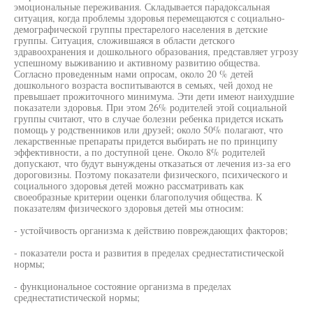
эмоциональные переживания. Складывается парадоксальная
ситуация, когда проблемы здоровья перемещаются с социально-
демографической группы престарелого населения в детские
группы. Ситуация, сложившаяся в области детского
здравоохранения и дошкольного образования, представляет угрозу
успешному выживанию и активному развитию общества.
Согласно проведенным нами опросам, около 20 % детей
дошкольного возраста воспитываются в семьях, чей доход не
превышает прожиточного минимума. Эти дети имеют наихудшие
показатели здоровья. При этом 26% родителей этой социальной
группы считают, что в случае болезни ребенка придется искать
помощь у родственников или друзей; около 50% полагают, что
лекарственные препараты придется выбирать не по принципу
эффективности, а по доступной цене. Около 8% родителей
допускают, что будут вынуждены отказаться от лечения из-за его
дороговизны. Поэтому показатели физического, психического и
социального здоровья детей можно рассматривать как
своеобразные критерии оценки благополучия общества. К
показателям физического здоровья детей мы относим:
- устойчивость организма к действию повреждающих факторов;
- показатели роста и развития в пределах среднестатистической
нормы;
- функциональное состояние организма в пределах
среднестатистической нормы;