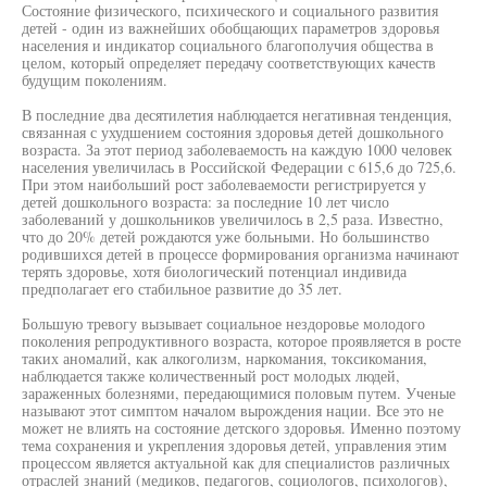
Состояние физического, психического и социального развития
детей - один из важнейших обобщающих параметров здоровья
населения и индикатор социального благополучия общества в
целом, который определяет передачу соответствующих качеств
будущим поколениям.
В последние два десятилетия наблюдается негативная тенденция,
связанная с ухудшением состояния здоровья детей дошкольного
возраста. За этот период заболеваемость на каждую 1000 человек
населения увеличилась в Российской Федерации с 615,6 до 725,6.
При этом наибольший рост заболеваемости регистрируется у
детей дошкольного возраста: за последние 10 лет число
заболеваний у дошкольников увеличилось в 2,5 раза. Известно,
что до 20% детей рождаются уже больными. Но большинство
родившихся детей в процессе формирования организма начинают
терять здоровье, хотя биологический потенциал индивида
предполагает его стабильное развитие до 35 лет.
Большую тревогу вызывает социальное нездоровье молодого
поколения репродуктивного возраста, которое проявляется в росте
таких аномалий, как алкоголизм, наркомания, токсикомания,
наблюдается также количественный рост молодых людей,
зараженных болезнями, передающимися половым путем. Ученые
называют этот симптом началом вырождения нации. Все это не
может не влиять на состояние детского здоровья. Именно поэтому
тема сохранения и укрепления здоровья детей, управления этим
процессом является актуальной как для специалистов различных
отраслей знаний (медиков, педагогов, социологов, психологов),