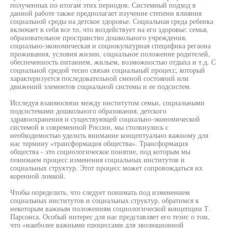
полученных по итогам этих периодов. Системный подход в
данной работе также предполагает изучение степени влияния
социальной среды на детское здоровье. Социальная среда ребенка
включает в себя все то, что воздействует на его здоровье: семья,
образовательное пространство дошкольного учреждения,
социально-экономическая и социокультурная специфика регаона
проживания, условия жизни, социальное положение родителей,
обеспеченность питанием, жильем, возможностью отдыха и т.д. С
социальной средой тесно связан социальный процесс, который
характеризуется последовательной сменой состояний или
движений элементов социальной системы и ее подсистем.
Исследуя взаимосвязи между институтом семьи, социальными
подсистемами дошкольного образования, детского
здравоохранения и существующей социально-экономической
системой в современной России, мы столкнулись с
необходимостью уделить внимание концептуально важному для
нас термину «трансформация общества». Трансформация
общества - это социологическое понятие, под которым мы
понимаем процесс изменения социальных институтов и
социальных структур. Этот процесс может сопровождаться их
коренной ломкой.
Чтобы определить, что следует понимать под изменением
социальных институтов и социальных структур, обратимся к
некоторым важным положениям социологической концепции Т.
Парсонса. Особый интерес для нас представляет его тезис о том,
что «наиболее важными процессами для эволюционной