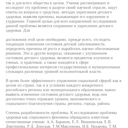
так и для всего общества в целом. Ученые рассматривают и
исследуют эту проблему в разрезе своей научной отрасли, шцут
ответы на вопросы о средствах, методах укрепления детского
здоровья, выявляя причины, вызывающие его нарушение и
ухудшение. Главной целью для всех направлений исследования
данной проблемы является сохранение и укрепление детского
здоровья. Для
достижения этой цели необходимо, прежде всего, отследить
тенденции изменения состояния детской заболеваемости,
определить причины её роста и выработать научно обоснованные
решения. Эти и другие вопросы, связанные с улучшением
состояния детского здоровья, являются предметом изучения и
ученых, и практиков, а также находятся в сфере
профессиональных интересов государственных и муниципальных
служащих различных уровней исполнительной власти.
В целях более эффективного управления социальной сферой как в
целом по стране, так и в условиях каждого конкретного
российского региона или муниципального образования, важно
выявить изменение состояния детского здоровья, ведь они
достаточно точно отражают уровень экономического и
социального благополучия страны, региона, города, района.
Степень разработанности проблемы. К исследованию проблемы
здоровья как социального феномена обращались известные
отечественные ученые: A.A. Баранов, Е.Л. Вишневская, Е.В.
Дмитриева, Р.Д. Донская, Т.М.Максимова, И.Б. Назарова, Т.М.