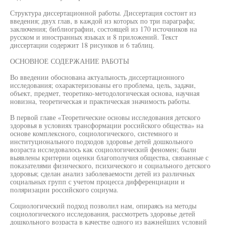
Структура диссертационной работы. Диссертация состоит из
введения; двух глав, в каждой из которых по три параграфа;
заключения; библиографии, состоящей из 170 источников на
русском и иностранных языках и 8 приложений. Текст
диссертации содержит 18 рисунков и 6 таблиц.
ОСНОВНОЕ СОДЕРЖАНИЕ РАБОТЫ
Во введении обоснована актуальность диссертационного
исследования; охарактеризованы его проблема, цель, задачи,
объект, предмет, теоретико-методологическая основа, научная
новизна, теоретическая и практическая значимость работы.
В первой главе «Теоретические основы исследования детского
здоровья в условиях трансформации российского общества» на
основе комплексного, социологического, системного и
институционального подходов здоровье детей дошкольного
возраста исследовалось как социологический феномен; были
выявлены критерии оценки благополучия общества, связанные с
показателями физического, психического и социального детского
здоровья; сделан анализ заболеваемости детей из различных
социальных групп с учетом процесса дифференциации и
поляризации российского социума.
Социологический подход позволил нам, опираясь на методы
социологического исследования, рассмотреть здоровье детей
дошкольного возраста в качестве одного из важнейших условий