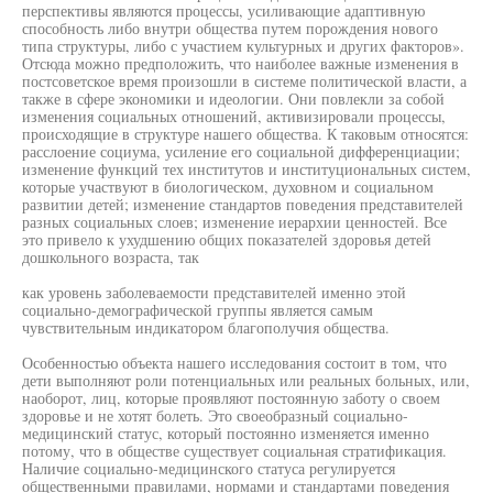
перспективы являются процессы, усиливающие адаптивную
способность либо внутри общества путем порождения нового
типа структуры, либо с участием культурных и других факторов».
Отсюда можно предположить, что наиболее важные изменения в
постсоветское время произошли в системе политической власти, а
также в сфере экономики и идеологии. Они повлекли за собой
изменения социальных отношений, активизировали процессы,
происходящие в структуре нашего общества. К таковым относятся:
расслоение социума, усиление его социальной дифференциации;
изменение функций тех институтов и институциональных систем,
которые участвуют в биологическом, духовном и социальном
развитии детей; изменение стандартов поведения представителей
разных социальных слоев; изменение иерархии ценностей. Все
это привело к ухудшению общих показателей здоровья детей
дошкольного возраста, так
как уровень заболеваемости представителей именно этой
социально-демографической группы является самым
чувствительным индикатором благополучия общества.
Особенностью объекта нашего исследования состоит в том, что
дети выполняют роли потенциальных или реальных больных, или,
наоборот, лиц, которые проявляют постоянную заботу о своем
здоровье и не хотят болеть. Это своеобразный социально-
медицинский статус, который постоянно изменяется именно
потому, что в обществе существует социальная стратификация.
Наличие социально-медицинского статуса регулируется
общественными правилами, нормами и стандартами поведения