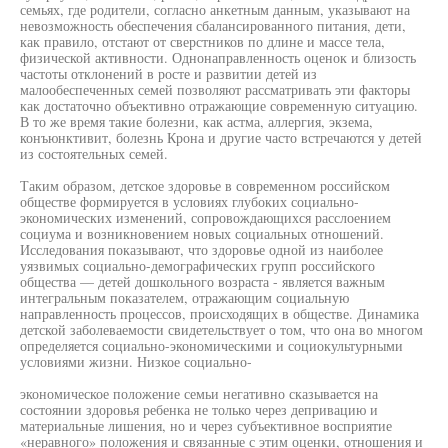
семьях, где родители, согласно анкетным данным, указывают на
невозможность обеспечения сбалансированного питания, дети,
как правило, отстают от сверстников по длине и массе тела,
физической активности. Однонаправленность оценок и близость
частоты отклонений в росте и развитии детей из
малообеспеченных семей позволяют рассматривать эти факторы
как достаточно объективно отражающие современную ситуацию.
В то же время такие болезни, как астма, аллергия, экзема,
конъюнктивит, болезнь Крона и другие часто встречаются у детей
из состоятельных семей.
Таким образом, детское здоровье в современном российском
обществе формируется в условиях глубоких социально-
экономических изменений, сопровождающихся расслоением
социума и возникновением новых социальных отношений.
Исследования показывают, что здоровье одной из наиболее
уязвимых социально-демографических групп российского
общества — детей дошкольного возраста - является важным
интегральным показателем, отражающим социальную
направленность процессов, происходящих в обществе. Динамика
детской заболеваемости свидетельствует о том, что она во многом
определяется социально-экономическими и социокультурными
условиями жизни. Низкое социально-
экономическое положение семьи негативно сказывается на
состоянии здоровья ребенка не только через депривацию и
материальные лишения, но и через субъективное восприятие
«неравного» положения и связанные с этим оценки, отношения и