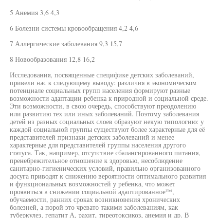
5 Анемия 3,6 4,3
6 Болезни системы кровообращения 4,2 4,6
7 Аллергические заболевания 9,3 15,7
8 Новообразования 12,8 16,2
Исследования, посвященные специфике детских заболеваний,
привели нас к следующему выводу: различия в экономическом
потенциале социальных групп населения формируют разные
возможности адаптации ребенка к природной и социальной среде.
Эти возможности, в свою очередь, способствуют преодолению
или развитию тех или иных заболеваний. Поэтому заболевания
детей из разных социальных слоев образуют некую типологию: у
каждой социальной группы существуют более характерные для её
представителей признаки детских заболеваний и менее
характерные для представителей группы населения другого
статуса. Так, например, отсутствие сбалансированного питания,
пренебрежительное отношение к здоровью, несоблюдение
санитарно-гигиенических условий, правильно организованного
досуга приводят к снижению вероятности оптимального развития
и функциональных возможностей у ребенка, что может
проявиться в снижении социальной адаптированное™,
обучаемости, ранних сроках возникновения хронических
болезней, а порой это чревато такими заболеваниям, как
туберкулез, гепатит А, рахит, тиреотоксикоз, анемия и др. В