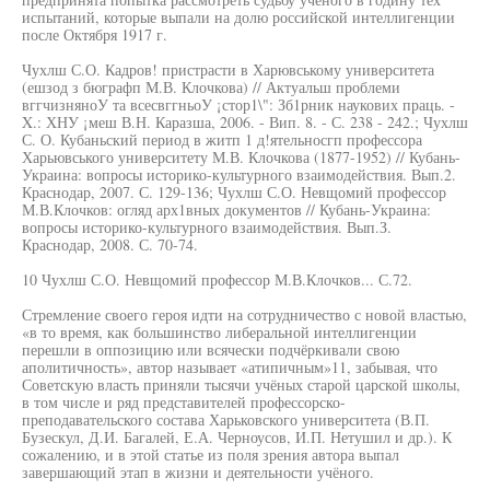
испытаний, которые выпали на долю российской интеллигенции
после Октября 1917 г.
Чухлш С.О. Кадров! пристрасти в Харювському университета
(ешзод з бюграфп М.В. Клочкова) // Актуальш проблеми
вггчизняноУ та всесвггньоУ ¡стор1\": Зб1рник наукових праць. -
X.: ХНУ ¡меш В.Н. Каразша, 2006. - Вип. 8. - С. 238 - 242.; Чухлш
С. О. Кубаньский период в житп 1 д!ятельносгп профессора
Харьювського университету М.В. Клочкова (1877-1952) // Кубань-
Украина: вопросы историко-культурного взаимодействия. Вып.2.
Краснодар, 2007. С. 129-136; Чухлш С.О. Невщомий профессор
М.В.Клочков: огляд арх1вных документов // Кубань-Украина:
вопросы историко-культурного взаимодействия. Вып.З.
Краснодар, 2008. С. 70-74.
10 Чухлш С.О. Невщомий профессор М.В.Клочков... С.72.
Стремление своего героя идти на сотрудничество с новой властью,
«в то время, как большинство либеральной интеллигенции
перешли в оппозицию или всячески подчёркивали свою
аполитичность», автор называет «атипичным»11, забывая, что
Советскую власть приняли тысячи учёных старой царской школы,
в том числе и ряд представителей профессорско-
преподавательского состава Харьковского университета (В.П.
Бузескул, Д.И. Багалей, Е.А. Черноусов, И.П. Нетушил и др.). К
сожалению, и в этой статье из поля зрения автора выпал
завершающий этап в жизни и деятельности учёного.