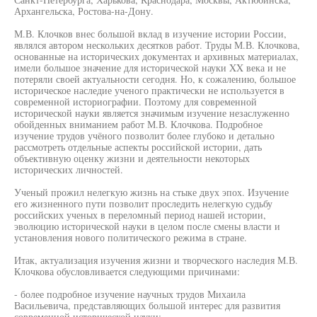
Архангельска, Ростова-на-Дону.
М.В. Клочков внес большой вклад в изучение истории России,
являлся автором нескольких десятков работ. Труды М.В. Клочкова,
основанные на исторических документах и архивных материалах,
имели большое значение для исторической науки XX века и не
потеряли своей актуальности сегодня. Но, к сожалению, большое
историческое наследие ученого практически не используется в
современной историографии. Поэтому для современной
исторической науки является значимым изучение незаслуженно
обойденных вниманием работ М.В. Клочкова. Подробное
изучение трудов учёного позволит более глубоко и детально
рассмотреть отдельные аспекты российской истории, дать
объективную оценку жизни и деятельности некоторых
исторических личностей.
Ученый прожил нелегкую жизнь на стыке двух эпох. Изучение
его жизненного пути позволит проследить нелегкую судьбу
российских ученых в переломный период нашей истории,
эволюцию исторической науки в целом после смены власти и
установления нового политического режима в стране.
Итак, актуализация изучения жизни и творческого наследия М.В.
Клочкова обусловливается следующими причинами:
- более подробное изучение научных трудов Михаила
Васильевича, представляющих большой интерес для развития
современной исторической науки;