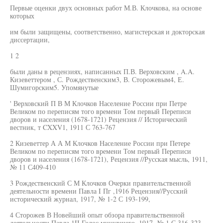
Первые оценки двух основных работ М.В. Клочкова, на основе
которых
им были защищены, соответственно, магистерская и докторская
диссертации,
1 2
были даны в рецензиях, написанных П.В. Верховским , A.A.
Кизеветтером , С. Рождественским3, В. Сторожевым4, Е.
Шумигорским5. Упомянутые
' Верховский П В М Клочков Население России при Петре
Великом по переписям того времени Том первый Переписи
дворов и населения (1678-1721) Рецензия // Исторический
вестник, т CXXV1, 1911 С 763-767
2 Кизеветтер А А М Клочков Население России при Петере
Великом по переписям того времени Том первый Переписи
дворов и населения (1678-1721), Рецензия //Русская мысль, 1911,
№ 11 С409-410
3 Рождественский С М Клочков Очерки правительственной
деятельности времени Павла I Пг ,1916 Рецензия//Русский
исторический журнал, 1917, № 1-2 С 193-199,
4 Сторожев В Новейший опыт обзора правительственной
деятельности Павла 1II Голос минувшего, 1917, № 1 С 316-323