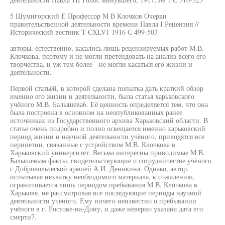
5 Шумигорский Е Профессор М В Клочков Очерки
правительственной деятельности времени Павла I Рецензия //
Исторический вестник T CXLV1 1916 С 499-503
авторы, естественно, касались лишь рецензируемых работ М.В.
Клочкова, поэтому и не могли претендовать на анализ всего его
творчества, и уж тем более - не могли касаться его жизни и
деятельности.
Первой статьёй, в которой сделана попытка дать краткий обзор
именно его жизни и деятельности, была статья харьковского
учёного М.В. Балышева6. Её ценность определяется тем, что она
была построена в основном на неопубликованных ранее
источниках из Государственного архива Харьковский области. В
статье очень подробно и полно освещается именно харьковский
период жизни и научной деятельности учёного, приводятся все
перипетии, связанные с устройством М.В. Клочкова в
Харьковский университет. Весьма интересны приводимые М.В.
Балышевым факты, свидетельствующие о сотрудничестве учёного
с Добровольческой армией А.И. Деникина. Однако, автор,
испытывая нехватку необходимого материала, к сожалению,
ограничивается лишь периодом пребывания М.В. Клочкова в
Харькове, не рассматривая все последующие периоды научной
деятельности учёного. Ему ничего неизвестно о пребывании
учёного в г. Ростове-на-Дону, и даже неверно указана дата его
смерти7.