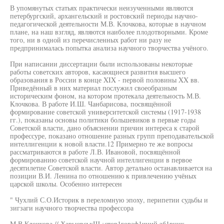
В упомянутых статьях практически неизученными являются
петербургский, архангельский и ростовский периоды научно-
педагогической деятельности М.В. Клочкова, которые в научном
плане, на наш взгляд, являются наиболее плодотворными. Кроме
того, ни в одной из перечисленных работ ни разу не
предпринималась попытка анализа научного творчества учёного.
При написании диссертации были использованы некоторые
работы советских авторов, касающиеся развития высшего
образования в России в конце XIX - первой половины XX вв.
Приведённый в них материал послужил своеобразным
историческим фоном, на котором протекала деятельность М.В.
Клочкова. В работе И.Ш. Чанбарисова, посвящённой
формирование советской университетской системы (1917-1938
гг.), показаны основы политики большевиков в первые годы
Советской власти, дано объяснении причин интереса к старой
профессуре, показано отношение разных групп преподавательской
интеллигенции к новой власти.12 Примерно те же вопросы
рассматриваются в работе Л.В. Ивановой, посвящённой
формированию советской научной интеллигенции в первое
десятилетие Советской власти. Автор детально останавливается на
позиции В.И. Ленина по отношению к привлечению учёных
царской школы. Особенно интересен
" Чухлий С.О.Историк в переломную эпоху, перипетии судьбы и
зигзаги научного творчества профессора
М.В.Клочкова // ХарьювськШ ¡стор1гораф1чний зб1рник.