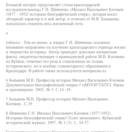
Большой интерес представляет статья краснодарской
исследовательницы Г.Н. Шевченко «Михаил Васильевич Клочков
/1877 - 1952/ историко-биографический очерк», которая носит
обзорный характер и в ней автор, в отличие от М.В. Балышева,
попыталась охватить весь жизненный путь
о
учёного . Тем не менее, в очерке Г.Н. Шевченко основное
внимание направлено на изучение краснодарского периода жизни
и творчества историка. Автор приводит довольно интересные
факты, свидетельствующие о краеведческой работе М.В. Клочкова
на Кубани, отмечает его роль в становлении не только
исторического, но и вообще гуманитарного образования в
Краснодаре. В работе также используются материалы из
6 Балышев М.В. Профессор истории Михаил Васильевич Клочков.
Документально-биографический очерка // иМУЕИ^ТАТЕЗ. Наука
и просвещение. 2003, № 3. С.14 -19.
7 Балышев М.В. Профессор истории Михаил Васильевич
Клочков...С.19
8 Шевченко Г.Н. Михаил Васильевич Клочков (1977-1952).
Историко-биографический очерк// Голос минувшего. Кубанский
исторический журнал. 1997, № 1 (3). С. 54-57.
Государственного архива Краснодарского края, некоторые из