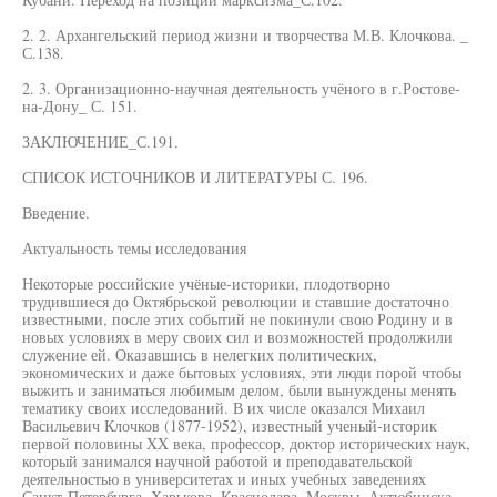
2. 2. Архангельский период жизни и творчества М.В. Клочкова. _
С.138.
2. 3. Организационно-научная деятельность учёного в г.Ростове-
на-Дону_ С. 151.
ЗАКЛЮЧЕНИЕ_С.191.
СПИСОК ИСТОЧНИКОВ И ЛИТЕРАТУРЫ С. 196.
Введение.
Актуальность темы исследования
Некоторые российские учёные-историки, плодотворно
трудившиеся до Октябрьской революции и ставшие достаточно
известными, после этих событий не покинули свою Родину и в
новых условиях в меру своих сил и возможностей продолжили
служение ей. Оказавшись в нелегких политических,
экономических и даже бытовых условиях, эти люди порой чтобы
выжить и заниматься любимым делом, были вынуждены менять
тематику своих исследований. В их числе оказался Михаил
Васильевич Клочков (1877-1952), известный ученый-историк
первой половины XX века, профессор, доктор исторических наук,
который занимался научной работой и преподавательской
деятельностью в университетах и иных учебных заведениях
Санкт-Петербурга, Харькова, Краснодара, Москвы, Актюбинска,