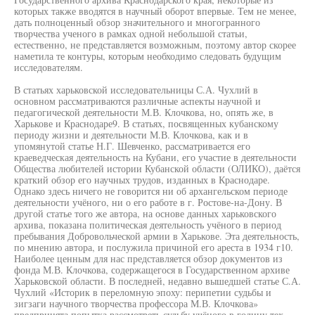
которых также вводятся в научный оборот впервые. Тем не менее,
дать полноценный обзор значительного и многогранного
творчества ученого в рамках одной небольшой статьи,
естественно, не представляется возможным, поэтому автор скорее
наметила те контуры, которым необходимо следовать будущим
исследователям.
В статьях харьковской исследовательницы С.А. Чухлий в
основном рассматриваются различные аспекты научной и
педагогической деятельности М.В. Клочкова, но, опять же, в
Харькове и Краснодаре9. В статьях, посвященных кубанскому
периоду жизни и деятельности М.В. Клочкова, как и в
упомянутой статье Н.Г. Шевченко, рассматривается его
краеведческая деятельность на Кубани, его участие в деятельности
Общества любителей истории Кубанской области (ОЛИКО), даётся
краткий обзор его научных трудов, изданных в Краснодаре.
Однако здесь ничего не говорится ни об архангельском периоде
деятельности учёного, ни о его работе в г. Ростове-на-Дону. В
другой статье того же автора, на основе данных харьковского
архива, показана политическая деятельность учёного в период
пребывания Добровольческой армии в Харькове. Эта деятельность,
по мнению автора, и послужила причиной его ареста в 1934 г10.
Наиболее ценным для нас представляется обзор документов из
фонда М.В. Клочкова, содержащегося в Государственном архиве
Харьковской области. В последней, недавно вышедшей статье С.А.
Чухлий «Историк в переломную эпоху: перипетии судьбы и
зигзаги научного творчества профессора М.В. Клочкова»
предпринята попытка рассмотреть судьбу учёного в годину тех