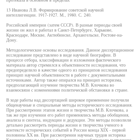
13 Иванова Л.В. Формирование советской научной
интеллигенции. 1917-1927. М., 1980. С. 240.
Российской империи (затем СССР). В разные периоды своей
жизни он жил и работал в Санкт-Петербурге, Харькове,
Краснодаре, Москве, Актюбинске, Архангельске, Ростове-на-
Дону.
Методологические основы исследования. Данное диссертационное
исследование представлено в виде научной биографии. В
процессе отбора, классификации и изложения фактического
материала автор стремился к объективности исследования, что
предопределило в качестве одного из принципов исследования
принцип научной объективности в работе с документальными
источниками. Автор также опирался на принцип историзма,
предполагающий изучение творчества М.В. Клочкова во
взаимосвязи с изменениями политической обстановки в стране.
В ходе работы над диссертацией широкое применение получили
общенаучные и специальные методы исторического исследования.
При рассмотрении этапов жизни и творчества М.В. Клочкова, а
так же при изучении его работ применялись методы обобщения,
анализа и синтеза, индукции и дедукции. Эти методы позволили
детально рассмотреть периоды жизни и творчества ученого в
контексте исторических событий в России конца XIX - первой
половины XX вв. При рассмотрении научных трудов историка
Клочкова методы анализа и дедукции способствовали выявлению