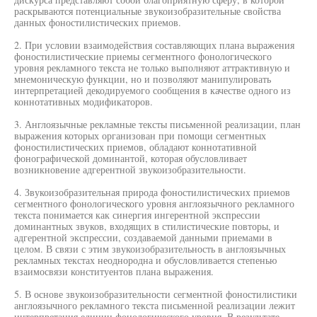
раскрываются потенциальные звукоизобразительные свойства
данных фоностилистических приемов.
2. При условии взаимодействия составляющих плана выражения
фоностилистические приемы сегментного фонологического
уровня рекламного текста не только выполняют аттрактивную и
мнемоническую функции, но и позволяют манипулировать
интерпретацией декодируемого сообщения в качестве одного из
коннотативных модификаторов.
3. Англоязычные рекламные тексты письменной реализации, план
выражения которых организован при помощи сегментных
фоностилистических приемов, обладают коннотативной
фонографической доминантой, которая обусловливает
возникновение адгерентной звукоизобразительности.
4. Звукоизобразительная природа фоностилистических приемов
сегментного фонологического уровня англоязычного рекламного
текста понимается как синергия ингерентной экспрессии
доминантных звуков, входящих в стилистические повторы, и
адгерентной экспрессии, создаваемой данными приемами в
целом. В связи с этим звукоизобразительность в англоязычных
рекламных текстах неоднородна и обусловливается степенью
взаимосвязи конституентов плана выражения.
5. В основе звукоизобразительности сегментной фоностилистики
англоязычного рекламного текста письменной реализации лежит
интерпретация единиц фонологического уровня. В результате