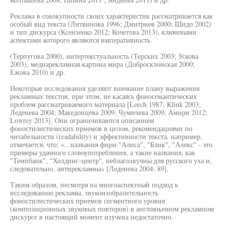
Реклама в совокупности своих характеристик рассматривается как
особый вид текста (Литвинова 1996; Дмитриев 2000; Шидо 2002)
и тип дискурса (Ксензенко 2012; Кочетова 2013), ключевыми
аспектами которого являются императивность
(Терпугова 2000), интертекстуальность (Терских 2003; Ускова
2003), медиарекламная картина мира (Добросклонская 2000;
Ежова 2010) и др.
Некоторые исследования уделяют внимание плану выражения
рекламных текстов, при этом, не касаясь фоносемантических
проблем рассматриваемого материала [Leech 1987; Klink 2003;
Леденева 2004; Македонцева 2009; Чумичева 2009; Амири 2012;
Lowrey 2013]. Они ограничиваются описанием
фоностилистических приемов в целом, рекомендациями по
читабельности (readability) и эффективности текста, например,
отмечается, что; «...названия фирм "Алиса", "Блик", "Алекс" - это
примеры удачного словоупотребления, а такие названия, как
"Темпбанк", "Холдинг-центр", неблагозвучны для русского уха и,
следовательно, антирекламны» [Леденева 2004: 89].
Таким образом, несмотря на многоаспектный подход к
исследованию рекламы, звукоизобразительность
фоностилистических приемов сегментного уровня
(композиционных звуковых повторов) в англоязычном рекламном
дискурсе в настоящий момент изучена недостаточно.