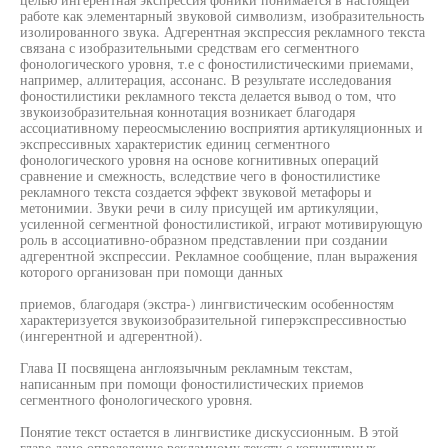
работе как элементарный звуковой символизм, изобразительность
изолированного звука. Адгерентная экспрессия рекламного текста
связана с изобразительными средствам его сегментного
фонологического уровня, т.е с фоностилистическими приемами,
например, аллитерация, ассонанс. В результате исследования
фоностилистики рекламного текста делается вывод о том, что
звукоизобразительная коннотация возникает благодаря
ассоциативному переосмыслению восприятия артикуляционных и
экспрессивных характеристик единиц сегментного
фонологического уровня на основе когнитивных операций
сравнение и смежность, вследствие чего в фоностилистике
рекламного текста создается эффект звуковой метафоры и
метонимии. Звуки речи в силу присущей им артикуляции,
усиленной сегментной фоностилистикой, играют мотивирующую
роль в ассоциативно-образном представлении при создании
адгерентной экспрессии. Рекламное сообщение, план выражения
которого организован при помощи данных
приемов, благодаря (экстра-) лингвистическим особенностям
характеризуется звукоизобразительной гиперэкспрессивностью
(ингерентной и адгерентной).
Глава II посвящена англоязычным рекламным текстам,
написанным при помощи фоностилистических приемов
сегментного фонологического уровня.
Понятие текст остается в лингвистике дискуссионным. В этой
главе дано определение рекламному тексту с когнитивных