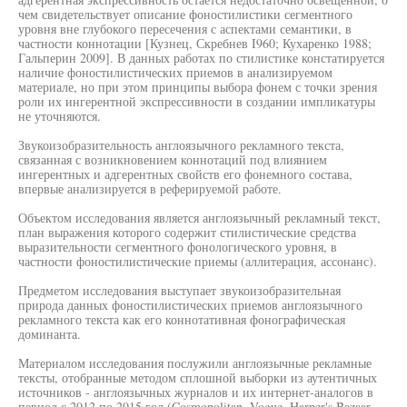
чем свидетельствует описание фоностилистики сегментного
уровня вне глубокого пересечения с аспектами семантики, в
частности коннотации [Кузнец, Скребнев I960; Кухаренко 1988;
Гальперин 2009]. В данных работах по стилистике констатируется
наличие фоностилистических приемов в анализируемом
материале, но при этом принципы выбора фонем с точки зрения
роли их ингерентной экспрессивности в создании импликатуры
не уточняются.
Звукоизобразительность англоязычного рекламного текста,
связанная с возникновением коннотаций под влиянием
ингерентных и адгерентных свойств его фонемного состава,
впервые анализируется в реферируемой работе.
Объектом исследования является англоязычный рекламный текст,
план выражения которого содержит стилистические средства
выразительности сегментного фонологического уровня, в
частности фоностилистические приемы (аллитерация, ассонанс).
Предметом исследования выступает звукоизобразительная
природа данных фоностилистических приемов англоязычного
рекламного текста как его коннотативная фонографическая
доминанта.
Материалом исследования послужили англоязычные рекламные
тексты, отобранные методом сплошной выборки из аутентичных
источников - англоязычных журналов и их интернет-аналогов в
период с 2012 по 2015 год (Cosmopolitan, Vogue, Harper's Bazaar,