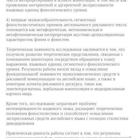
проявление ингерентной и адгерентной экспрессивности
языковых единиц фонологического уровня;
4) впервые звукоизобразительность сегментных
фоностилистических приемов англоязычного рекламного текста
понимается как метафорическая, метонимическая и
метафтонимическая интерпретация акустико-артикуляционных
характеристик фонем и фонестем.
Теоретическая значимость исследования заключается в том, что
получили развитие теоретические представления, связанные с
пониманием коннотации посредством обращения к плану
выражения, языковых единиц сегментного фонологического
уровня. Результаты работы вносят вклад в осмысление
функциональной значимости звукосимволических средств в
рекламной коммуникации на английском языке, а также в
некоторые аспекты рекламного дискурса, такие как
лингвопрагматика, вербальная манипуляция и медиарекламная
картина мира.
Кроме того, исследование затрагивает проблему
мотивированности языкового знака, расширяет теоретические
положения фоностилистики и способствует осмыслению
экспрессивных средств английского языка с позиции стилистики
декодирования.
Практическая ценность работы состоит в том, что результаты
исследования могут быть использованы в курсах по теоретической