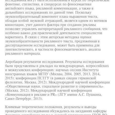
фонетике, стилистике, в спецкурсах по фоносемантике
английского языка, рекламной коммуникации, а также в
дальнейших исследованиях по данной теме. Поскольку
звукоизобразительный компонент плана выражения текста,
обладая особой звуковой аттракцией, является одним из мотивов
коннотации, учет данного фактора при создании рекламы
позволяет управлять интерпретацией рекламного сообщения, что
особенно важно для практической деятельности специалистов
маркетинга. В связи с этим авторская методика оценки
звукоизобразительности рекламного текста, предложенная в
диссертационном исследовании, может быть применена для
лингвистического, в частности фоносемантического, анализа
рекламного материала.
Апробация результатов исследования. Результаты исследования
были представлены в докладах на международных, всероссийских
и межвузовских конференциях: научных сессиях Института
иностранных языков МГПУ (Москва, 2004, 2005, 2013, 2014,
2015); конференции ПСТГУ (в рамках секции германской
филологии, Москва, 2012); Международной научной конференции
«Общественные науки, социальное развитие и современность»
(Москва, 2012); Международной научной конференции
«Коммуникация в рекламе и PR» (ЛГУ имени A.C. Пушкина,
Санкт-Петербург, 2013).
Ключевые теоретические положения, результаты и выводы
проведенного исследования обсуждались на заседаниях кафедры
фонетики английского языка и деловой коммуникации ГБОУ ВО