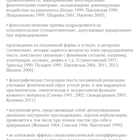
фонетическими повторами, оказывающими доминирующее
воздействие на реципиента [Балаш 1999; Павловская 1999;
Пищальникова 1999; Шадрина 2001; Наумова 2005];
• фоностилистические приемы подразделяются на
исполнительские (суперсегментные), допускающие варьирование
при перекодировании
произведения из письменной формы в устную, и авторские
(сегментные), которые задаются автором на этапе продуцирования
текста, константно связанные с фонемным составом, например,
аллитерация, ассонанс, рифма и т.д. [Станиславский 1951;
Арнольд 1990; Пузырёв 1995; Павловская 2004, 2011, 2012;
Векшин 2006];
• фонографическая стилизация текста письменной реализации
учитывает фонетический образ устной речи, в чем выражается
прагматическая, семантическая и экспрессивная функции
языкового материала [Сомова 1991; 2002; Сковородников 2005;
Куликова 2011];
• внутренняя речь, представляющая собой артикуляционные
движения (внутреннее проговаривание, скрытая вербализация),
проявляется в том числе при чтении текстов про себя и
аудировании [Жинкин 1964; Соколов 1968; Выготский 1999];
• во избежание эффекта «звукосимволической интерференции»
фоносемантическое восприятие языкового материала должно