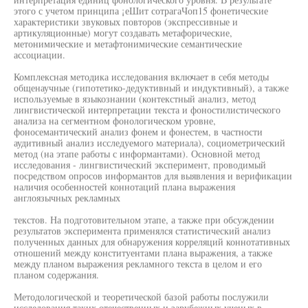
этого с учетом принципа ¡еШит сотрагаЧоп15 фонетические
характеристики звуковых повторов (экспрессивные и
артикуляционные) могут создавать метафорические,
метонимические и метафтонимические семантические
ассоциации.
Комплексная методика исследования включает в себя методы
общенаучные (гипотетико-дедуктивный и индуктивный), а также
используемые в языкознании (контекстный анализ, метод
лингвистической интерпретации текста и фоностилистического
анализа на сегментном фонологическом уровне,
фоносемантический анализ фонем и фонестем, в частности
аудитивный анализ исследуемого материала), социометрический
метод (на этапе работы с информантами). Основной метод
исследования - лингвистический эксперимент, проводимый
посредством опросов информантов для выявления и верификации
наличия особенностей коннотаций плана выражения
англоязычных рекламных
текстов. На подготовительном этапе, а также при обсуждении
результатов эксперимента применялся статистический анализ
полученных данных для обнаружения корреляций коннотативных
отношений между конституентами плана выражения, а также
между планом выражения рекламного текста в целом и его
планом содержания.
Методологической и теоретической базой работы послужили
исследования таких отечественных и зарубежных ученых в