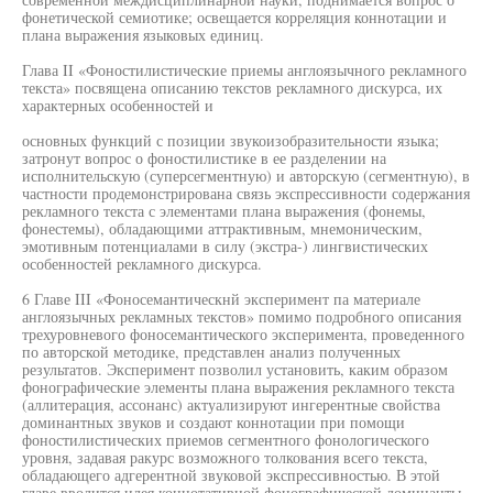
фонетической семиотике; освещается корреляция коннотации и
плана выражения языковых единиц.
Глава II «Фоностилистические приемы англоязычного рекламного
текста» посвящена описанию текстов рекламного дискурса, их
характерных особенностей и
основных функций с позиции звукоизобразительности языка;
затронут вопрос о фоностилистике в ее разделении на
исполнительскую (суперсегментную) и авторскую (сегментную), в
частности продемонстрирована связь экспрессивности содержания
рекламного текста с элементами плана выражения (фонемы,
фонестемы), обладающими аттрактивным, мнемоническим,
эмотивным потенциалами в силу (экстра-) лингвистических
особенностей рекламного дискурса.
6 Главе III «Фоносемантическнй эксперимент па материале
англоязычных рекламных текстов» помимо подробного описания
трехуровневого фоносемантического эксперимента, проведенного
по авторской методике, представлен анализ полученных
результатов. Эксперимент позволил установить, каким образом
фонографические элементы плана выражения рекламного текста
(аллитерация, ассонанс) актуализируют ингерентные свойства
доминантных звуков и создают коннотации при помощи
фоностилистических приемов сегментного фонологического
уровня, задавая ракурс возможного толкования всего текста,
обладающего адгерентной звуковой экспрессивностью. В этой
главе вводится идея коннотативной фонографической доминанты