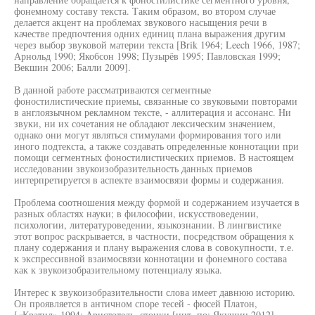
фонемному составу текста. Таким образом, во втором случае
делается акцент на проблемах звукового насыщения речи в
качестве предпочтения одних единиц плана выражения другим
через выбор звуковой материи текста [Brik 1964; Leech 1966, 1987;
Арнольд 1990; Якобсон 1998; Пузырёв 1995; Павловская 1999;
Векшин 2006; Балли 2009].
В данной работе рассматриваются сегментные
фоностилистические приемы, связанные со звуковыми повторами
в англоязычном рекламном тексте, - аллитерация и ассонанс. Ни
звуки, ни их сочетания не обладают лексическим значением,
однако они могут являться стимулами формирования того или
иного подтекста, а также создавать определенные коннотации при
помощи сегментных фоностилистических приемов. В настоящем
исследовании звукоизобразительность данных приемов
интерпретируется в аспекте взаимосвязи формы и содержания.
Проблема соотношения между формой и содержанием изучается в
разных областях науки; в философии, искусствоведении,
психологии, литературоведении, языкознании. В лингвистике
этот вопрос раскрывается, в частности, посредством обращения к
плану содержания и плану выражения слова в совокупности, т.е.
к экспрессивной взаимосвязи коннотации и фонемного состава
как к звукоизобразительному потенциалу языка.
Интерес к звукоизобразительности слова имеет давнюю историю.
Он проявляется в античном споре тесей - фюсей Платон,
[«Кратил» 1994; Аристотель, стоики [цит. по: Якушин 2012],