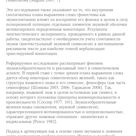
Эти исследования также указывают на то, что внутренняя
синтагматика плана выражения слова (фонестемы как
звукосочетания) влияет на восприятие его фоники в целом в силу
позиционной потенции отдельных элементов звуковой оболочки
активизировать определенные коннотации. Результаты
лингвистического эксперимента, проведенного в рамках данной
работы, свидетельствуют о необходимости учета сочетаемости
звуков (контекстуальный звуковой символизм) в англоязычном
рекламном тексте для наиболее точной вербализации
транслируемой коннотации.
Реферируемое исследование рассматривает феномен
звукоизобразительности и рекламный текст в семиотическом
аспекте. В первой главе с точки зрения плана выражения слова
дается обзор некоторых семиотических явлений, таких как
структура языкового знака и его семиозис, фоносфера (как часть
семиосферы) [Шляхова 2003, 2006; Тараканов 2008]. Так,
например, языковой знак в целом истолкован как символ, в
основу которого положены принципы конвенциональности и
произвольности [Соссюр 1977: 101]. Звукоизобразительные
явления языка (ономатопея, звуковой символизм),
характеризующиеся мотивированностью и непроизвольностью,
отражают другие знаковые отношения - иконические и
индексальные [Peirce 1982].
Подход к артикуляции как к основе связи звучания и значения
слова заслуживает особого внимания. Интерес к подобной