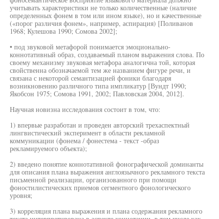
учитывать характеристики не только количественные (наличие
определенных фонем в том или ином языке), но и качественные
(«порог различия фонем», например, аспирация) [Поливанов
1968; Кулешова 1990; Сомова 2002];
• под звуковой метафорой понимается эмоционально-
коннотативный образ, создаваемый планом выражения слова. По
своему механизму звуковая метафора аналогична той, которая
свойственна обозначаемой тем же названием фигуре речи, и
связана с некоторой семантизацией фоники благодаря
возникновению различного типа импликатур [Вундт 1990;
Якобсон 1975; Сомова 1991, 2002; Павловская 2004, 2012].
Научная новизна исследования состоит в том, что:
1) впервые разработан и проведен авторский трехаспектный
лингвистический эксперимент в области рекламной
коммуникации (фонема / фонестема - текст -образ
рекламируемого объекта);
2) введено понятие коннотативной фонографической доминанты
для описания плана выражения англоязычного рекламного текста
письменной реализации, организованного при помощи
фоностилистических приемов сегментного фонологического
уровня;
3) корреляция плана выражения и плана содержания рекламного
текста интерпретирована в аспекте коннотации, в том числе как