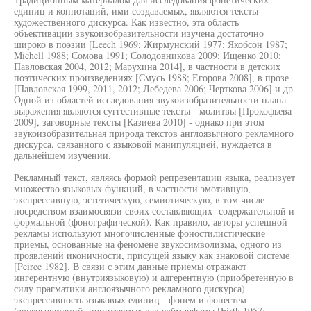
единиц и коннотаций, ими создаваемых, являются тексты
художественного дискурса. Как известно, эта область
объективации звукоизобразительности изучена достаточно
широко в поэзии [Leech 1969; Жирмунский 1977; Якобсон 1987;
Michell 1988; Сомова 1991; Солодовникова 2009; Ищенко 2010;
Павловская 2004, 2012; Марухина 2014], в частности в детских
поэтических произведениях [Смусь 1988; Егорова 2008], в прозе
[Павловская 1999, 2011, 2012; Лебедева 2006; Черткова 2006] и др.
Одной из областей исследования звукоизобразительности плана
выражения являются суггестивные тексты - молитвы [Прокофьева
2009], заговорные тексты [Казиева 2010] - однако при этом
звукоизобразительная природа текстов англоязычного рекламного
дискурса, связанного с языковой манипуляцией, нуждается в
дальнейшем изучении.
Рекламный текст, являясь формой репрезентации языка, реализует
множество языковых функций, в частности эмотивную,
экспрессивную, эстетическую, семиотическую, в том числе
посредством взаимосвязи своих составляющих -содержательной и
формальной (фонографической). Как правило, авторы успешной
рекламы используют многочисленные фоностилистические
приемы, основанные на феномене звукосимволизма, одного из
проявлений иконичности, присущей языку как знаковой системе
[Peirce 1982]. В связи с этим данные приемы отражают
ингерентную (внутриязыковую) и адгерентную (приобретенную в
силу прагматики англоязычного рекламного дискурса)
экспрессивность языковых единиц - фонем и фонестем
(звукосочетаний, понимаемых как субморфемы [Firth 1957;