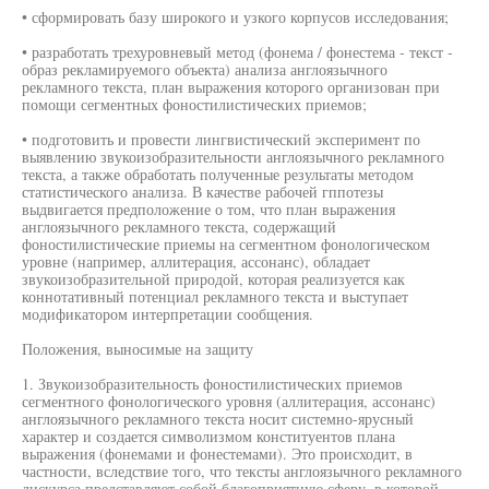
• сформировать базу широкого и узкого корпусов исследования;
• разработать трехуровневый метод (фонема / фонестема - текст -
образ рекламируемого объекта) анализа англоязычного
рекламного текста, план выражения которого организован при
помощи сегментных фоностилистических приемов;
• подготовить и провести лингвистический эксперимент по
выявлению звукоизобразительности англоязычного рекламного
текста, а также обработать полученные результаты методом
статистического анализа. В качестве рабочей гппотезы
выдвигается предположение о том, что план выражения
англоязычного рекламного текста, содержащий
фоностилистические приемы на сегментном фонологическом
уровне (например, аллитерация, ассонанс), обладает
звукоизобразительной природой, которая реализуется как
коннотативный потенциал рекламного текста и выступает
модификатором интерпретации сообщения.
Положения, выносимые на защиту
1. Звукоизобразительность фоностилистических приемов
сегментного фонологического уровня (аллитерация, ассонанс)
англоязычного рекламного текста носит системно-ярусный
характер и создается символизмом конституентов плана
выражения (фонемами и фонестемами). Это происходит, в
частности, вследствие того, что тексты англоязычного рекламного
дискурса представляют собой благоприятную сферу, в которой