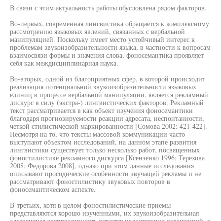
В связи с этим актуальность работы обусловлена рядом факторов.
Во-первых, современная лингвистика обращается к комплексному
рассмотрению языковых явлений, связанных с вербальной
манипуляцией. Поскольку имеет место устойчивый интерес к
проблемам звукоизобразительности языка, в частности к вопросам
взаимосвязи формы и значения слова, фоносемантика проявляет
себя как междисциплинарная наука.
Во-вторых, одной из благоприятных сфер, в которой происходит
реализация потенциальной звукоизобразительности языковых
единиц в процессе вербальной манипуляции, является рекламный
дискурс в силу (экстра-) лингвистических факторов. Рекламный
текст рассматривается в как объект изучения фоносемантики
благодаря прогнозируемости реакции адресата, неспонтанности,
четкой стилистической маркированности [Сомова 2002: 421-422].
Несмотря на то, что тексты массовой коммуникации часто
выступают объектом исследований, на данном этапе развития
лингвистики существует только несколько работ, посвященных
фоностилистике рекламного дискурса [Ксензенко 1996; Терехова
2008; Федорова 2008], однако при этом данные исследования
описывают просодические особенности звучащей рекламы и не
рассматривают фоностилистику звуковых повторов в
фоносемантическом аспекте.
В-третьих, хотя в целом фоностилистические приемы
представляются хорошо изученными, их звукоизобразительная
адгерентная экспрессивность остается недостаточно освещенной, о