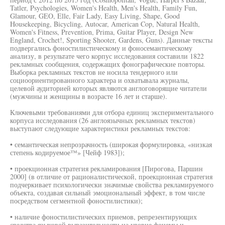
Tatler, Psychologies, Women's Health, Men's Health, Family Fun,
Glamour, GEO, Elle, Fair Lady, Easy Living, Shape, Good
Housekeeping, Bicycling, Autocar, American Cop, Natural Health,
Women's Fitness, Prevention, Prima, Guitar Player, Design New
England, Crochet!, Sporting Shooter, Gardens, Guns). Данные тексты
подвергались фоностилистическому и фоносемантическому
анализу, в результате чего корпус исследования составили 1822
рекламных сообщения, содержащих фонографические повторы.
Выборка рекламных текстов не носила тендерного или
социоориентированного характера и охватывала журналы,
целевой аудиторией которых являются англоговорящие читатели
(мужчины и женщины в возрасте 16 лет и старше).
Ключевыми требованиями для отбора единиц экспериментального
корпуса исследования (26 англоязычных рекламных текстов)
выступают следующие характеристики рекламных текстов:
• семантическая непрозрачность (широкая формулировка, «низкая
степень кодируемое™» [Чейф 1983]);
• проекционная стратегия рекламирования [Пирогова, Паршин
2000] (в отличие от рационалистической, проекционная стратегия
подчеркивает психологически значимые свойства рекламируемого
объекта, создавая сильный эмоциональный эффект, в том числе
посредством сегментной фоностилистики);
• наличие фоностилистических приемов, репрезентирующих
средства языковой выразительности на уровне фонемы и