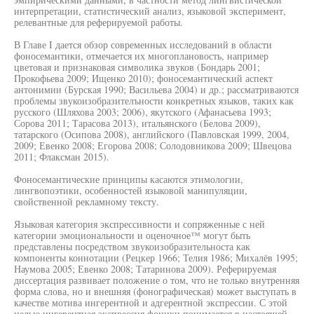
интерпретации, статистический анализ, языковой эксперимент,
релевантные для реферируемой работы.
В Главе I дается обзор современных исследований в области
фоносемантики, отмечается их многоплановость, например
цветовая и признаковая символика звуков (Бондарь 2001;
Прокофьева 2009; Ищенко 2010); фоносемантический аспект
антонимии (Бурская 1990; Васильева 2004) и др.; рассматриваются
проблемы звукоизобразителъности конкретных языков, таких как
русского (Шляхова 2003; 2006), якутского (Афанасьева 1993;
Сорова 2011; Тарасова 2013), итальянского (Белова 2009),
татарского (Осипова 2008), английского (Павловская 1999, 2004,
2009; Евенко 2008; Егорова 2008; Солодовникова 2009; Швецова
2011; Флаксман 2015).
Фоносемантические принципы касаются этимологии,
лингвопоэтики, особенностей языковой манипуляции,
свойственной рекламному тексту.
Языковая категория экспрессивности и сопряженные с ней
категории эмоциональности и оценочное™ могут быть
представлены посредством звукоизобразительноста как
компоненты коннотации (Рецкер 1966; Телия 1986; Михалёв 1995;
Наумова 2005; Евенко 2008; Татаринова 2009). Реферируемая
диссертация развивает положение о том, что не только внутренняя
форма слова, но и внешняя (фонографическая) может выступать в
качестве мотива ингерентной и адгерентной экспрессии. С этой
целью ингерентная экспрессия фоники понимается в настоящей