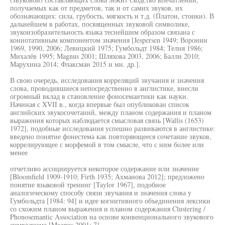
получаемых как от предметов, так и от самих звуков, их
обозначающих: сила, грубость, мягкость и т.д. (Платон, стоики). В
дальнейшем в работах, посвященных звуковой символике,
звукоизобразительность языка теснейшим образом связана с
коннотативным компонентом значения [Jespersen 1949; Воронин
1969, 1990, 2006; Левицкий 1975; Гумбольдт 1984; Телия 1986;
Михалёв 1995; Magnus 2001; Шляхова 2003, 2006; Балли 2010;
Марухина 2014; Флаксман 2015 и мн. др.].
В свою очередь, исследования корреляций звучания и значения
слова, проводившиеся непосредственно в англистике, внесли
огромный вклад в становление фоносемантики как науки.
Начиная с XVII в., когда впервые был опубликован список
английских звукосочетаний, между планом содержания и планом
выражения которых наблюдается смысловая связь [Wallis (1653)
1972], подобные исследования успешно развиваются в англистике:
введено понятие фонестема как повторяющееся сочетание звуков,
коррелирующее с морфемой в том смысле, что с ним более или
менее
отчетливо ассоциируется некоторое содержание или значение
[Bloomfield 1909-1910; Firth 1935; Ахманова 2012]; предложено
понятие языковой тренинг [Taylor 1967], подобное
аналогическому способу связи звучания и значения слова у
Гумбольдта [1984: 94] и идее когнитивного объединения лексики
со схожим планом выражения и планом содержания Clustering /
Phonosemantic Association на основе конвенционального звукового
символизма [Magnus 2001: 7].