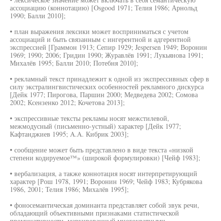
ассоциацию (коннотацию) [Osgood 1971; Телия 1986; Арнольд
1990; Балли 2010];
• план выражения лексики может восприниматься с учетом
ассоциаций и быть связанным с ингерентной и адгерентной
экспрессией [Граммон 1913; Сепир 1929; Jespersen 1949; Воронин
1969; 1990; 2006; Гридин 1990; Журавлёв 1991; Лукьянова 1991;
Михалёв 1995; Балли 2010; Потебня 2010];
• рекламный текст принадлежит к одной из экспрессивных сфер в
силу экстралингвистических особенностей рекламного дискурса
[Дейк 1977; Пирогова, Паршин 2000; Медведева 2002; Сомова
2002; Ксензенко 2012; Кочетова 2013];
• экспрессивные тексты рекламы носят межстилевой,
межмодусный (письменно-устный) характер [Дейк 1977;
Кафтанджиев 1995; A.A. Кибрик 2003];
• сообщение может быть представлено в виде текста «низкой
степени кодируемое™» (широкой формулировки) [Чейф 1983];
• вербализация, а также коннотация носят интерпретирующий
характер [Рош 1978, 1991; Воронин 1969; Чейф 1983; Кубрякова
1986, 2001; Телия 1986; Михалёв 1995];
• фоносемантическая доминанта представляет собой звук речи,
обладающий объективными признаками статистической
проминативности, маркированный многократными