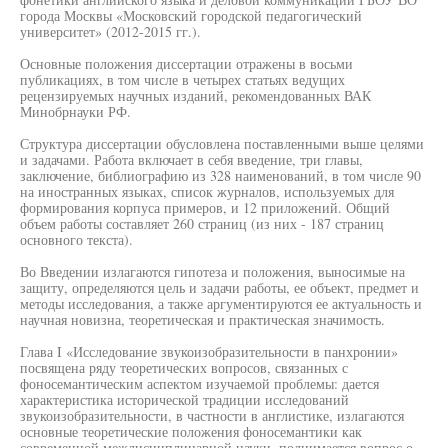
города Москвы «Московский городской педагогический
университет» (2012-2015 гг.).
Основные положения диссертации отражены в восьми
публикациях, в том числе в четырех статьях ведущих
рецензируемых научных изданий, рекомендованных ВАК
Минобрнауки РФ.
Структура диссертации обусловлена поставленными выше целями
и задачами. Работа включает в себя введение, три главы,
заключение, библиографию из 328 наименований, в том числе 90
на иностранных языках, список журналов, используемых для
формирования корпуса примеров, и 12 приложений. Общий
объем работы составляет 260 страниц (из них - 187 страниц
основного текста).
Во Введении излагаются гипотеза и положения, выносимые на
защиту, определяются цель и задачи работы, ее объект, предмет и
методы исследования, а также аргументируются ее актуальность и
научная новизна, теоретическая и практическая значимость.
Глава I «Исследование звукоизобразительности в панхронии»
посвящена ряду теоретических вопросов, связанных с
фоносемантическим аспектом изучаемой проблемы: дается
характеристика исторической традиции исследований
звукоизобразительности, в частности в англистике, излагаются
основные теоретические положения фоносемантики как
современной междисциплинарной науки, поднимается вопрос о