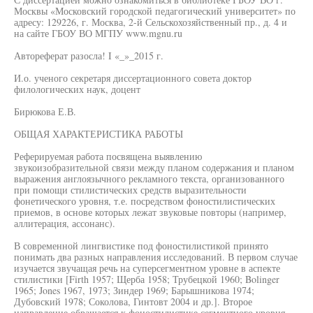
Москвы «Московский городской педагогический университет» по
адресу: 129226, г. Москва, 2-й Сельскохозяйственный пр., д. 4 и
на сайте ГБОУ ВО МГПУ www.mgnu.ru
Автореферат разосла! I «_»_2015 г.
И.о. ученого секретаря диссертационного совета доктор
филологических наук, доцент
Бирюкова Е.В.
ОБЩАЯ ХАРАКТЕРИСТИКА РАБОТЫ
Реферируемая работа посвящена выявлению
звукоизобразительной связи между планом содержания и планом
выражения англоязычного рекламного текста, организованного
при помощи стилистических средств выразительности
фонетического уровня, т.е. посредством фоностилистических
приемов, в основе которых лежат звуковые повторы (например,
аллитерация, ассонанс).
В современной лингвистике под фоностилистикой принято
понимать два разных направления исследований. В первом случае
изучается звучащая речь на суперсегментном уровне в аспекте
стилистики [Firth 1957; Щерба 1958; Трубецкой 1960; Bolinger
1965; Jones 1967, 1973; Зиндер 1969; Барышникова 1974;
Дубовский 1978; Соколова, Гинтовт 2004 и др.]. Второе
направление обращается к фоностилистике сегментного уровня,