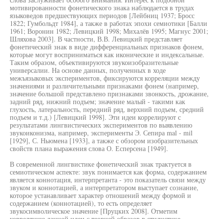
мотивированности фонетического знака наблюдается в трудах
языковедов предшествующих периодов [Лейбниц 1937; Бросс
1822; Гумбольдт 1984], а также в работах эпохи семиотики [Балли
1961; Воронин 1982; Левицкий 1998; Михалёв 1995; Магнус 2001;
Шляхова 2003]. В частности, В.В. Левицкий представляет
фонетический знак в виде дифференциальных признаков фонем,
которые могут восприниматься как иконические и индексальные.
Таким образом, объективируются звукоизобразительные
универсалии. На основе данных, полученных в ходе
межъязыковых экспериментов, фиксируются корреляции между
значениями и различительными признаками фонем (например,
значение большой представлено признаками звонкость, дрожание,
задний ряд, нижний подъем; значение малый - такими как
глухость, латеральность, передний ряд, верхний подъем, средний
подъем и т.д.) [Левицкий 1998]. Эти идеи коррелируют с
результатами лингвистических экспериментов по выявлению
звукоиконизма, например, эксперименты Э. Сепира mal - mil
[1929], С. Ньюмена [1933], а также с обзором изобразительных
свойств плана выражения слова О. Есперсена [1949].
В современной лингвистике фонетический знак трактуется в
семиотическом аспекте: звук понимается как форма, содержанием
является коннотация, интерпретанта - это показатель связи между
звуком и коннотацией, а интерпретатором выступает сознание,
которое устанавливает характер отношений между формой и
содержанием (коннотацией), то есть определяет
звукосимволическое значение [Пруцких 2008]. Отметим
корреляцию данной идеи с теорией образов в стилистике