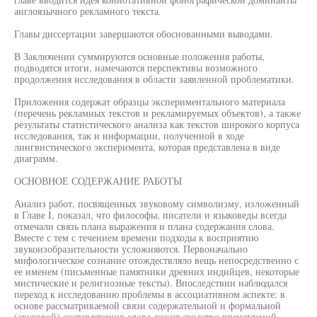
англоязычного рекламного текста.
Главы диссертации завершаются обоснованными выводами.
В Заключении суммируются основные положения работы,
подводятся итоги, намечаются перспективы возможного
продолжения исследования в области заявленной проблематики.
Приложения содержат образцы экспериментального материала
(перечень рекламных текстов и рекламируемых объектов), а также
результаты статистического анализа как текстов широкого корпуса
исследования, так и информации, полученной в ходе
лингвистического эксперимента, которая представлена в виде
диаграмм.
ОСНОВНОЕ СОДЕРЖАНИЕ РАБОТЫ
Анализ работ, посвященных звуковому символизму, изложенный
в Главе I, показал, что философы, писатели и языковеды всегда
отмечали связь плана выражения и плана содержания слова.
Вместе с тем с течением времени подходы к восприятию
звукоизобразительности усложняются. Первоначально
мифологическое сознание отождествляло вещь непосредственно с
ее именем (письменные памятники древних индийцев, некоторые
мистические и религиозные тексты). Впоследствии наблюдался
переход к исследованию проблемы в ассоциативном аспекте: в
основе рассматриваемой связи содержательной и формальной
(звуковой) составляющих слова лежит сходство впечатлений,