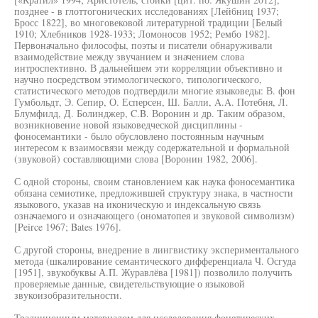
позднее - в глоттогонических исследованиях [Лейбниц 1937;
Бросс 1822], во многовековой литературной традиции [Белый
1910; Хлебников 1928-1933; Ломоносов 1952; Рембо 1982].
Первоначально философы, поэты и писатели обнаруживали
взаимодействие между звучанием и значением слова
интроспективно. В дальнейшем эти корреляции объективно и
научно посредством этимологического, типологического,
статистического методов подтвердили многие языковеды: В. фон
Гумбольдт, Э. Сепир, О. Есперсен, Ш. Балли, A.A. Потебня, Л.
Блумфилд, Д. Болинджер, C.B. Воронин и др. Таким образом,
возникновение новой языковедческой дисциплины -
фоносемантики - было обусловлено постоянным научным
интересом к взаимосвязи между содержательной и формальной
(звуковой) составляющими слова [Воронин 1982, 2006].
С одной стороны, своим становлением как наука фоносемантика
обязана семиотике, предложившей структуру знака, в частности
языкового, указав на иконическую и индексальную связь
означаемого и означающего (ономатопея и звуковой символизм)
[Peirce 1967; Bates 1976].
С другой стороны, внедрение в лингвистику экспериментального
метода (шкалирование семантического дифференциала Ч. Осгуда
[1951], звукобуквы А.П. Журавлёва [1981]) позволило получить
проверяемые данные, свидетельствующие о языковой
звукоизобразительности.
Традиционным материалом для исследования фонетических