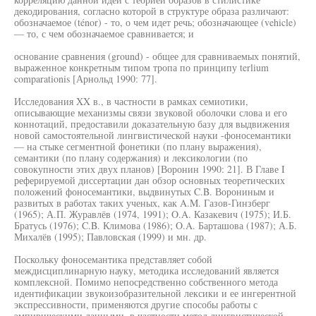
декодирования, согласно которой в структуре образа различают:
обозначаемое (ténor) - то, о чем идет речь; обозначающее (vehicle)
— то, с чем обозначаемое сравнивается; и
основание сравнения (ground) - общее для сравниваемых понятий,
выраженное конкретным типом тропа по принципу terlium
comparationis [Арнольд 1990: 77].
Исследования XX в., в частности в рамках семиотики,
описывающие механизмы связи звуковой оболочки слова и его
коннотаций, предоставили доказательную базу для выдвижения
новой самостоятельной лингвистической науки -фоносемантики
— на стыке сегментной фонетики (по плану выражения),
семантики (по плану содержания) и лексикологии (по
совокупности этих двух планов) [Воронин 1990: 21]. В Главе I
реферируемой диссертации дан обзор основных теоретических
положений фоносемантики, выдвинутых C.B. Ворониным и
развитых в работах таких ученых, как A.M. Газов-Гинзберг
(1965); А.П. Журавлёв (1974, 1991); O.A. Казакевич (1975); И.Б.
Братусь (1976); C.B. Климова (1986); O.A. Барташова (1987); А.Б.
Михалёв (1995); Павловская (1999) и мн. др.
Поскольку фоносемантика представляет собой
междисциплинарную науку, методика исследований является
комплексной. Помимо непосредственно собственного метода
идентификации звукоизобразительной лексики и ее ингерентной
экспрессивности, применяются другие способы работы с
эмпирическими данными, в частности метод лингвистической