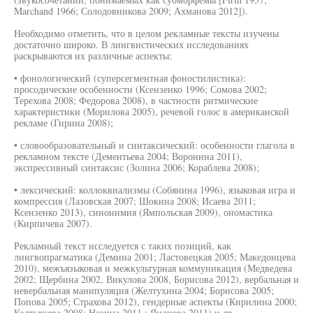
Marchand 1966; Солодовникова 2009; Ахманова 2012]).
Необходимо отметить, что в целом рекламные тексты изучены
достаточно широко. В лингвистических исследованиях
раскрываются их различные аспекты:
• фонологический (суперсегментная фоностилистика):
просодические особенности (Ксензенко 1996; Сомова 2002;
Терехова 2008; Федорова 2008), в частности ритмические
характеристики (Морилова 2005), речевой голос в американской
рекламе (Гирина 2008);
• словообразовательный и синтаксический: особенности глагола в
рекламном тексте (Дементьева 2004; Воронина 2011),
экспрессивный синтаксис (Золина 2006; Кораблева 2008);
• лексический: коллоквиализмы (Собянина 1996), языковая игра и
компрессия (Лазовская 2007; Шокина 2008; Исаева 2011;
Ксензенко 2013), синонимия (Ямпольская 2009), ономастика
(Кирпичева 2007).
Рекламный текст исследуется с таких позиций, как
лингвопрагматика (Демина 2001; Ластовецкая 2005; Македонцева
2010), межъязыковая и межкультурная коммуникация (Медведева
2002; Щербина 2002, Викулова 2008, Борисова 2012), вербальная и
невербальная манипуляция (Желтухина 2004; Борисова 2005;
Попова 2005; Страхова 2012), гендерные аспекты (Кирилина 2000;
Колтышева 2008; Назина 2011 ; Яндиева 2011) и др.