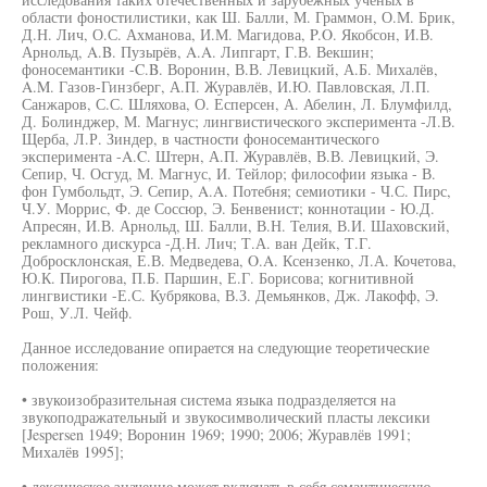
области фоностилистики, как Ш. Балли, М. Граммон, О.М. Брик,
Д.Н. Лич, О.С. Ахманова, И.М. Магидова, P.O. Якобсон, И.В.
Арнольд, A.B. Пузырёв, A.A. Липгарт, Г.В. Векшин;
фоносемантики -C.B. Воронин, В.В. Левицкий, А.Б. Михалёв,
A.M. Газов-Гинзберг, А.П. Журавлёв, И.Ю. Павловская, Л.П.
Санжаров, С.С. Шляхова, О. Есперсен, А. Абелин, Л. Блумфилд,
Д. Болинджер, М. Магнус; лингвистического эксперимента -Л.В.
Щерба, Л.Р. Зиндер, в частности фоносемантического
эксперимента -A.C. Штерн, А.П. Журавлёв, В.В. Левицкий, Э.
Сепир, Ч. Осгуд, М. Магнус, И. Тейлор; философии языка - В.
фон Гумбольдт, Э. Сепир, A.A. Потебня; семиотики - Ч.С. Пирс,
Ч.У. Моррис, Ф. де Соссюр, Э. Бенвенист; коннотации - Ю.Д.
Апресян, И.В. Арнольд, Ш. Балли, В.Н. Телия, В.И. Шаховский,
рекламного дискурса -Д.Н. Лич; Т.А. ван Дейк, Т.Г.
Добросклонская, Е.В. Медведева, O.A. Ксензенко, Л.А. Кочетова,
Ю.К. Пирогова, П.Б. Паршин, Е.Г. Борисова; когнитивной
лингвистики -Е.С. Кубрякова, В.З. Демьянков, Дж. Лакофф, Э.
Рош, У.Л. Чейф.
Данное исследование опирается на следующие теоретические
положения:
• звукоизобразительная система языка подразделяется на
звукоподражательный и звукосимволический пласты лексики
[Jespersen 1949; Воронин 1969; 1990; 2006; Журавлёв 1991;
Михалёв 1995];
• лексическое значение может включать в себя семантическую