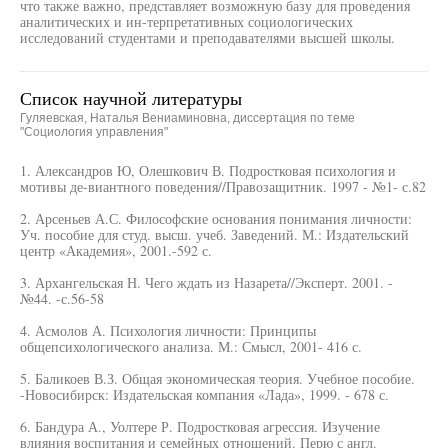
что также важно, представляет возможную базу для проведения
аналитических и ин-терпретативных социологических
исследований студентами и преподавателями высшей школы.
Список научной литературы
Гуляевская, Наталья Вениаминовна, диссертация по теме
"Социология управления"
1. Александров Ю, Олешкович В. Подростковая психология и
мотивы де-виантного поведения//Правозащитник. 1997 - №1- с.82
2. Арсеньев А.С. Философские основания понимания личности:
Уч. пособие для студ. высш. учеб. Заведений. М.: Издательский
центр «Академия», 2001.-592 с.
3. Архангельская Н. Чего ждать из Назарета//Эксперт. 2001. -
№44. -с.56-58
4. Асмолов А. Психология личности: Принципы
общепсихологического анализа. М.: Смысл, 2001- 416 с.
5. Баликоев В.З. Общая экономическая теория. Учебное пособие.
-Новосибирск: Издательская компания «Лада», 1999. - 678 с.
6. Бандура А., Уолтере Р. Подростковая агрессия. Изучение
влияния воспитания и семейных отношений. Перю с англ.