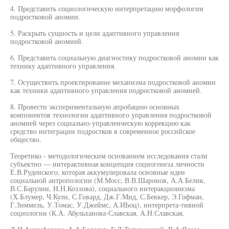
4. Представить социологическую интерпретацию морфологии
подростковой аномии.
5. Раскрыть сущность и цели адаптивного управления
подростковой аномией.
6. Представить социальную диагностику подростковой аномии как
технику адаптивного управления.
7. Осуществить проектирование механизма подростковой аномии
как техники адаптивного управления подростковой аномией.
8. Провести экспериментальную апробацию основных
компонентов технологии адаптивного управления подростковой
аномией через социально-управленческую коррекцию как
средство интеграции подростков в современное российское
общество.
Теоретико - методологическим основанием исследования стали
субъектно — интерактивная концепция социогенеза личности
Е.В.Руденского, которая аккумулировала основные идеи
социальной антропологии (М.Мосс, В.В.Шаронов, А.А.Белик,
В.С.Барулин, Н.Н.Козлова), социального интеракционизма
(Х.Блумер, Ч.Кули, С.Говард, Дж.Г.Мид, С.Беккер, Э.Гофман,
Г.Зиммель, У.Томас, У.Джеймс, А.ИЬоц), интерпрета-тивной
социологии (К.А. Абульханова-Славская, А.Н.Славская,