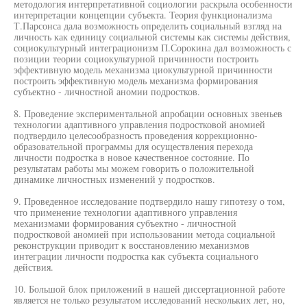
методология интерпретативной социологии раскрыла особенности
интерпретации концепции субъекта. Теория функционализма
Т.Парсонса дала возможность определить социальный взгляд на
личность как единицу социальной системы как системы действия,
социокультурный интеграционизм П.Сорокина дал возможность с
позиции теории социокультурной причинности построить
эффективную модель механизма циокультурной причинности
построить эффективную модель механизма формирования
субъектно - личностной аномии подростков.
8. Проведение экспериментальной апробации основных звеньев
технологии адаптивного управления подростковой аномией
подтвердило целесообразность проведения коррекционно-
образовательной программы для осуществления перехода
личности подростка в новое качественное состояние. По
результатам работы мы можем говорить о положительной
динамике личностных изменений у подростков.
9. Проведенное исследование подтвердило нашу гипотезу о том,
что применение технологии адаптивного управления
механизмами формирования субъектно - личностной
подростковой аномией при использовании метода социальной
реконструкции приводит к восстановлению механизмов
интеграции личности подростка как субъекта социального
действия.
10. Большой блок приложений в нашей диссертационной работе
является не только результатом исследований нескольких лет, но,