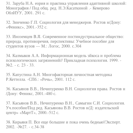
31. Заруба Н.А. еория и практика управления адаптивной школой:
Монография / Под общ. ред. Н.Э.Касаткиной .- Кемерово
ОблИУУ, 2001. 291 с.
32. Зинченко Г.П. Социология для менеджеров. Ростов н/Дону:
«Феникс», 2001.-352 с.
33. Иноземцев B.JI. Современное постиндустриальное общество:
природа, противоречия, перспективы: Учебное пособие для
студентов вузов — М.: Логос, 2000. с.304
34. Калмыков А.А. Информационная модель эйкоса и проблема
психологических загрязнений// Прикладная психология. 1999. -
№2. - с. 23 - 33.
35. Капустина А.Н. Многофакторная личностная методика
Р.Кеттелла. -СПб.: «Речь», 2001. 112 с.
36. Касьянов В.В., Нечипуренко В.Н. Социология права. Ростов н
/Дону: Феникс, 2001.-480 с.
37. Касьянов В.В., Нечипуренко В.Н., Самыгин С.И. Социология.
Уч.пособие/Под ред. Касьянова В.В. Ростов н/Д: издательский
центр» «МартТ», 2000.-512 с.
38. Кирьяня П. Все еще большие и пока очень бедные//Эксперт.
2002. -№27. - с.34-38