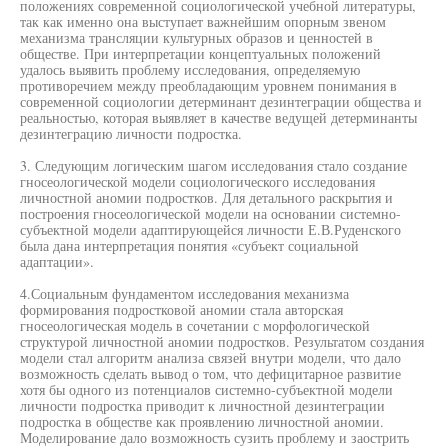
положениях современной социологической учебной литературы,
так как именно она выступает важнейшим опорным звеном
механизма трансляции культурных образов и ценностей в
обществе. При интерпретации концептуальных положений
удалось выявить проблему исследования, определяемую
противоречием между преобладающим уровнем понимания в
современной социологии детерминант дезинтеграции общества и
реальностью, которая выявляет в качестве ведущей детерминанты
дезинтеграцию личности подростка.
3. Следующим логическим шагом исследования стало создание
гносеологической модели социологического исследования
личностной аномии подростков. Для детального раскрытия и
построения гносеологической модели на основании системно-
субъектной модели адаптирующейся личности Е.В.Руденского
была дана интерпретация понятия «субъект социальной
адаптации».
4.Социальным фундаментом исследования механизма
формирования подростковой аномии стала авторская
гносеологическая модель в сочетании с морфологической
структурой личностной аномии подростков. Результатом создания
модели стал алгоритм анализа связей внутри модели, что дало
возможность сделать вывод о том, что дефицитарное развитие
хотя бы одного из потенциалов системно-субъектной модели
личности подростка приводит к личностной дезинтеграции
подростка в обществе как проявлению личностной аномии.
Моделирование дало возможность сузить проблему и заострить