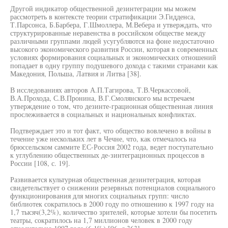
Другой индикатор общественной дезинтеграции мы можем
рассмотреть в контексте теории стратификации Э.Гидденса,
Т.Парсонса, Б.Барбера, Г.Шмоллера, М.Вебера и утверждать, что
структурированные неравенства в российском обществе между
различными группами людей усугубляются на фоне недостаточно
высокого экономического развития России, которая в современных
условиях формирования социальных и экономических отношений
попадает в одну группу подушевого дохода с такими странами как
Македония, Польша, Латвия и Литва [38].
В исследованиях авторов А.П.Тагирова, Т.В.Черкассовой,
В.А.Прохода, С.В.Пронина, В.Г.Смолянского мы встречаем
утверждение о том, что дезинте-грационная общественная линия
прослеживается в социальных и национальных конфликтах.
Подтверждает это и тот факт, что общество вовлечено в войны в
течение уже нескольких лет в Чечне, что, как отмечалось на
брюссельском саммите ЕС-Россия 2002 года, ведет поступательно
к углублению общественных де-зинтеграционных процессов в
России [108, с. 19].
Развивается культурная общественная дезинтеграция, которая
свидетельствует о снижении резервных потенциалов социального
функционирования для многих социальных групп: число
библиотек сократилось в 2000 году по отношению к 1997 году на
1,7 тысяч(3,2%), количество зрителей, которые хотели бы посетить
театры, сократилось на 1,7 миллионов человек в 2000 году