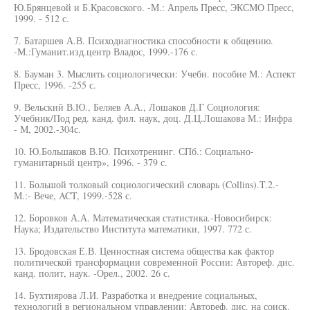
Ю.Брянцевой и Б.Красовского. -М.: Апрель Пресс, ЭКСМО Пресс,
1999. - 512 с.
7. Батаршев А.В. Психодиагностика способности к общению.
-М.:Гуманит.изд.центр Владос, 1999.-176 с.
8. Бауман 3. Мыслить социологически: Учебн. пособие М.: Аспект
Пресс, 1996. -255 с.
9. Вельский В.Ю., Беляев А.А., Лошаков Д.Г Социология:
Учебник/Под ред. канд. фил. наук, доц. Д.Ц.Лошакова М.: Инфра
- М, 2002.-304с.
10. Ю.Большаков В.Ю. Психотренинг. СПб.: Социально-
гуманитарный центр», 1996. - 379 с.
11. Большой толковый социологический словарь (Collins).T.2.-
М.:- Вече, ACT, 1999.-528 с.
12. Боровков А.А. Математическая статистика.-Новосибирск:
Наука; Издательство Института математики, 1997. 772 с.
13. Бродовская Е.В. Ценностная система общества как фактор
политической трансформации современной России: Автореф. дис.
канд. полит, наук. -Орел., 2002. 26 с.
14. Бухтиярова Л.И. Разработка и внедрение социальных,
технологий в региональном управлении: Автореф. дис. на соиск.