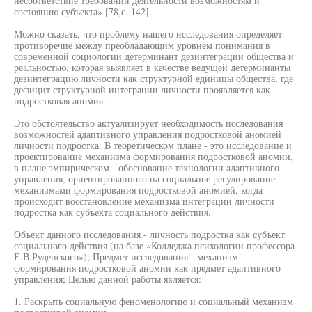
несоответствие требований деятельности возможностям и
состоянию субъекта» [78,с. 142].
Можно сказать, что проблему нашего исследования определяет
противоречие между преобладающим уровнем понимания в
современной социологии детерминант дезинтеграции общества и
реальностью, которая выявляет в качестве ведущей детерминанты
дезинтеграцию личности как структурной единицы общества, где
дефицит структурной интеграции личности проявляется как
подростковая аномия.
Это обстоятельство актуализирует необходимость исследования
возможностей адаптивного управления подростковой аномией
личности подростка. В теоретическом плане - это исследование и
проектирование механизма формирования подростковой аномии,
в плане эмпирическом - обоснование технологии адаптивного
управления, ориентированного на социальное регулирование
механизмами формирования подростковой аномией, когда
происходит восстановление механизма интеграции личности
подростка как субъекта социального действия.
Объект данного исследования - личность подростка как субъект
социального действия (на базе «Колледжа психологии профессора
Е.В.Руденского»); Предмет исследования - механизм
формирования подростковой аномии как предмет адаптивного
управления; Целью данной работы является:
1. Раскрыть социальную феноменологию и социальный механизм