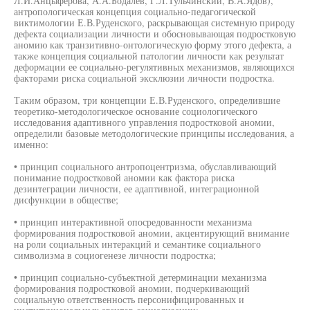
Л.И.Анцыферова, А.А.Бодалев, Г.Л.Тульчинский, В.А.Ядов),
антропологическая концепция социально-педагогической
виктимологии Е.В.Руденского, раскрывающая системную природу
дефекта социализации личности и обосновывающая подростковую
аномию как транзитивно-онтологическую форму этого дефекта, а
также концепция социальной патологии личности как результат
деформации ее социально-регулятивных механизмов, являющихся
факторами риска социальной эксклюзии личности подростка.
Таким образом, три концепции Е.В.Руденского, определившие
теоретико-методологическое основание социологического
исследования адаптивного управления подростковой аномии,
определили базовые методологические принципы исследования, а
именно:
• принцип социального антропоцентризма, обуславливающий
понимание подростковой аномии как фактора риска
дезинтеграции личности, ее адаптивной, интеграционной
дисфункции в обществе;
• принцип интерактивной опосредованности механизма
формирования подростковой аномии, акцентирующий внимание
на роли социальных интеракций и семантике социального
символизма в социогенезе личности подростка;
• принцип социально-субъектной детерминации механизма
формирования подростковой аномии, подчеркивающий
социальную ответственность персонифицированных и