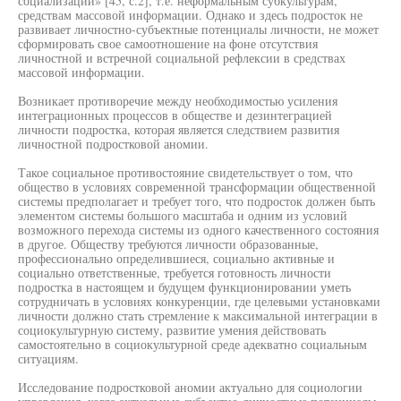
социализации» [45, с.2], т.е. неформальным субкультурам,
средствам массовой информации. Однако и здесь подросток не
развивает личностно-субъектные потенциалы личности, не может
сформировать свое самоотношение на фоне отсутствия
личностной и встречной социальной рефлексии в средствах
массовой информации.
Возникает противоречие между необходимостью усиления
интеграционных процессов в обществе и дезинтеграцией
личности подростка, которая является следствием развития
личностной подростковой аномии.
Такое социальное противостояние свидетельствует о том, что
общество в условиях современной трансформации общественной
системы предполагает и требует того, что подросток должен быть
элементом системы большого масштаба и одним из условий
возможного перехода системы из одного качественного состояния
в другое. Обществу требуются личности образованные,
профессионально определившиеся, социально активные и
социально ответственные, требуется готовность личности
подростка в настоящем и будущем функционировании уметь
сотрудничать в условиях конкуренции, где целевыми установками
личности должно стать стремление к максимальной интеграции в
социокультурную систему, развитие умения действовать
самостоятельно в социокультурной среде адекватно социальным
ситуациям.
Исследование подростковой аномии актуально для социологии