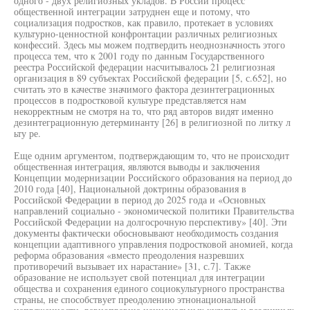
одного - двух религиозных укладов. В России процесс
общественной интеграции затруднен еще и потому, что
социализация подростков, как правило, протекает в условиях
культурно-ценностной конфронтации различных религиозных
конфессий. Здесь мы можем подтвердить неоднозначность этого
процесса тем, что к 2001 году по данным Государственного
реестра Российской федерации насчитывалось 21 религиозная
организация в 89 субъектах Российской федерации [5, с.652], но
считать это в качестве значимого фактора дезинтеграционных
процессов в подростковой культуре представляется нам
некорректным не смотря на то, что ряд авторов видят именно
дезинтеграционную детерминанту [26] в религиозной по литку л
ьту ре.
Еще одним аргументом, подтверждающим то, что не происходит
общественная интеграция, являются выводы и заключения
Концепции модернизации Российского образования на период до
2010 года [40], Национальной доктрины образования в
Российской Федерации в период до 2025 года и «Основных
направлений социально - экономической политики Правительства
Российской Федерации на долгосрочную перспективу» [40]. Эти
документы фактически обосновывают необходимость создания
концепции адаптивного управления подростковой аномией, когда
реформа образования «вместо преодоления назревших
противоречий вызывает их нарастание» [31, с.7]. Также
образование не использует свой потенциал для интеграции
общества и сохранения единого социокультурного пространства
страны, не способствует преодолению этнонациональной