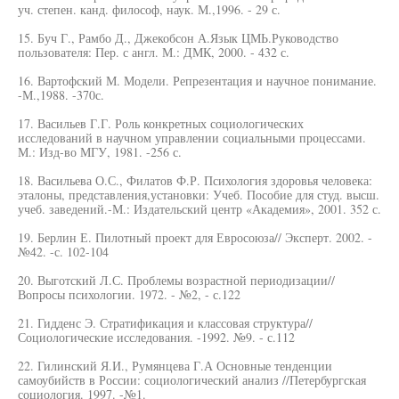
уч. степен. канд. философ, наук. М.,1996. - 29 с.
15. Буч Г., Рамбо Д., Джекобсон А.Язык ЦМЬ.Руководство
пользователя: Пер. с англ. М.: ДМК, 2000. - 432 с.
16. Вартофский М. Модели. Репрезентация и научное понимание.
-М.,1988. -370с.
17. Васильев Г.Г. Роль конкретных социологических
исследований в научном управлении социальными процессами.
М.: Изд-во МГУ, 1981. -256 с.
18. Васильева О.С., Филатов Ф.Р. Психология здоровья человека:
эталоны, представления,установки: Учеб. Пособие для студ. высш.
учеб. заведений.-М.: Издательский центр «Академия», 2001. 352 с.
19. Берлин Е. Пилотный проект для Евросоюза// Эксперт. 2002. -
№42. -с. 102-104
20. Выготский Л.С. Проблемы возрастной периодизации//
Вопросы психологии. 1972. - №2, - с.122
21. Гидденс Э. Стратификация и классовая структура//
Социологические исследования. -1992. №9. - с.112
22. Гилинский Я.И., Румянцева Г.А Основные тенденции
самоубийств в России: социологический анализ //Петербургская
социология. 1997. -№1.