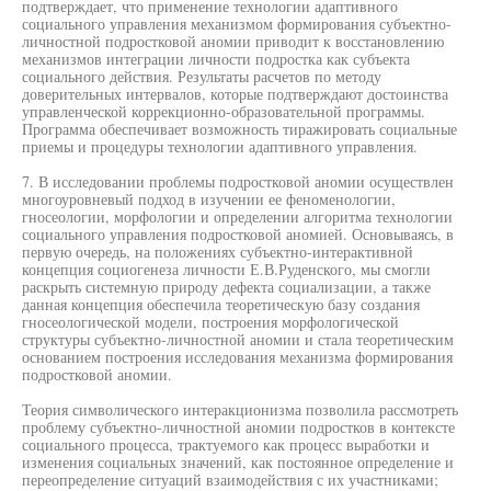
подтверждает, что применение технологии адаптивного
социального управления механизмом формирования субъектно-
личностной подростковой аномии приводит к восстановлению
механизмов интеграции личности подростка как субъекта
социального действия. Результаты расчетов по методу
доверительных интервалов, которые подтверждают достоинства
управленческой коррекционно-образовательной программы.
Программа обеспечивает возможность тиражировать социальные
приемы и процедуры технологии адаптивного управления.
7. В исследовании проблемы подростковой аномии осуществлен
многоуровневый подход в изучении ее феноменологии,
гносеологии, морфологии и определении алгоритма технологии
социального управления подростковой аномией. Основываясь, в
первую очередь, на положениях субъектно-интерактивной
концепция социогенеза личности Е.В.Руденского, мы смогли
раскрыть системную природу дефекта социализации, а также
данная концепция обеспечила теоретическую базу создания
гносеологической модели, построения морфологической
структуры субъектно-личностной аномии и стала теоретическим
основанием построения исследования механизма формирования
подростковой аномии.
Теория символического интеракционизма позволила рассмотреть
проблему субъектно-личностной аномии подростков в контексте
социального процесса, трактуемого как процесс выработки и
изменения социальных значений, как постоянное определение и
переопределение ситуаций взаимодействия с их участниками;