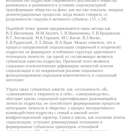
Большинство подростков современного российского общества
развивались и развиваются в условиях социокультурной
трансформации общества на фоне, как мы уже показали, мощных
дезинтеграционных процессов, когда можно говорить «о
разделенности социума и активного субъекта» [33, с.24].
Подобной точки зрения придерживаются такие авторы как
В.Л.Иноземцев, М.М.Акулич, С.Н.Иконникова, Е.В.Бродовская,
В.Т.Лисовский, М.К.Горшков, М.С.Каган, В.З.Коган,
Е.В.Руденский, Л.Л.Шпак, В.А.Ядов. Можно отметить, что в
процессе направленной социализации (первичной и вторичной)
подростки не формируют устойчивую структуру адаптивного
потенциала личности, где одной из составляющих являются
субъектные качества подростка. Причиной этого являются
социально-психологические деформации личностей агентов
социализации и их неадекватная реалиям социального
функционирования социальная компетентность и социальный
интеллект.
Утрата таких субъектных качеств, как «осознанность «Я»,
«самоуважение и уверенность в себе», «саморуководство»,
обостряет кризис социальной идентификации развивающейся
личности подростка, не способствует формированию процессов
интеграции личности в общество, а процесс интерактивного
взаимодействия подростка с семьей и школой носит
конфронтационный характер. Семья и школа, как основные агенты
социализации, уступают доминирующее положение в
формировании субъектных ориентиров «стихийной