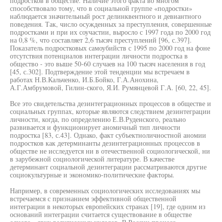
подростков в обществе. Наличие этого факта во многом
способствовало тому, что в социальной группе «подростки»
наблюдается значительный рост делинквентного и девиантного
поведения. Так, число осужденных за преступления, совершенные
подростками и при их соучастии, выросло с 1997 года по 2000 год
на 0,8 %, что составляет 2,6 тысяч преступлений [96, с.397].
Показатель подростковых самоубийств с 1995 по 2000 год на фоне
отсутствия потенциалов интеграции личности подростка в
общество - это выше 50-60 случаев на 100 тысяч населения в год
[45, с.302]. Подтверждение этой тенденции мы встречаем в
работах Н.В.Кальченко, И.Б.Бойко, Г.А.Анохина,
А.Г.Амбрумовой, Гилин-ского, Я.И. Румянцевой Г.А. [60, 22, 45].
Все это свидетельства дезинтеграционных процессов в обществе и
социальных группах, которые являются следствием дезинтеграции
личности, когда, по определению Е.В.Руденского, реально
развивается и функционирует аномичный тип личности
подростка [83, с.43]. Однако, факт субъектноличностной аномии
подростков как детерминанты дезинтеграционных процессов в
обществе не исследуется ни в отечественной социологической, ни
в зарубежной социологической литературе. В качестве
детерминант социальной дезинтеграции рассматриваются другие
социокультурные и экономико-политические факторы.
Например, в современных социологических исследованиях мы
встречаемся с признанием эффективной общественной
интеграции в некоторых европейских странах [19], где одним из
оснований интеграции считается существование в обществе