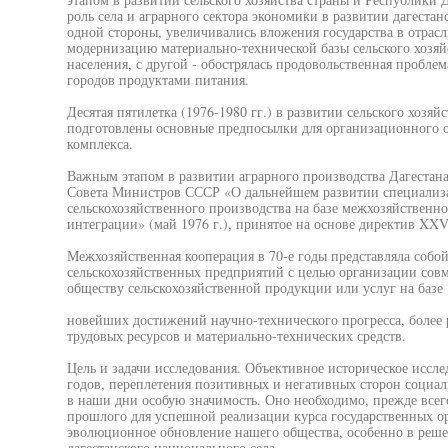
роль села и аграрного сектора экономики в развитии дагестан
одной стороны, увеличивались вложения государства в отра
модернизацию материально-технической базы сельского хозяй
населения, с другой - обострялась продовольственная пробле
городов продуктами питания.
Десятая пятилетка (1976-1980 гг.) в развитии сельского хозяй
подготовлены основные предпосылки для организационного
комплекса.
Важным этапом в развитии аграрного производства Дагестан
Совета Министров СССР «О дальнейшем развитии специализ
сельскохозяйственного производства на базе межхозяйствен
интеграции» (май 1976 г.), принятое на основе директив XXV
Межхозяйственная кооперация в 70-е годы представляла собо
сельскохозяйственных предприятий с целью организации сов
обществу сельскохозяйственной продукции или услуг на базе
новейших достижений научно-технического прогресса, более 
трудовых ресурсов и материально-технических средств.
Цель и задачи исследования. Объективное историческое иссле
годов, переплетения позитивных и негативных сторон социал
в наши дни особую значимость. Оно необходимо, прежде всего
прошлого для успешной реализации курса государственных ор
эволюционное обновление нашего общества, особенно в реше
дагестанского национального села.