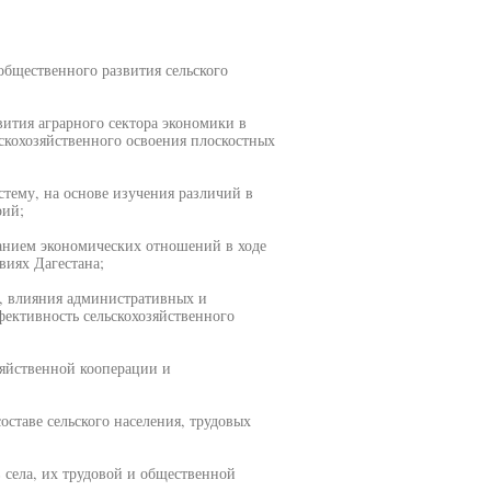
общественного развития сельского
вития аграрного сектора экономики в
ьскохозяйственного освоения плоскостных
стему, на основе изучения различий в
рий;
ванием экономических отношений в ходе
виях Дагестана;
я, влияния административных и
ективность сельскохозяйственного
зяйственной кооперации и
ставе сельского населения, трудовых
 села, их трудовой и общественной