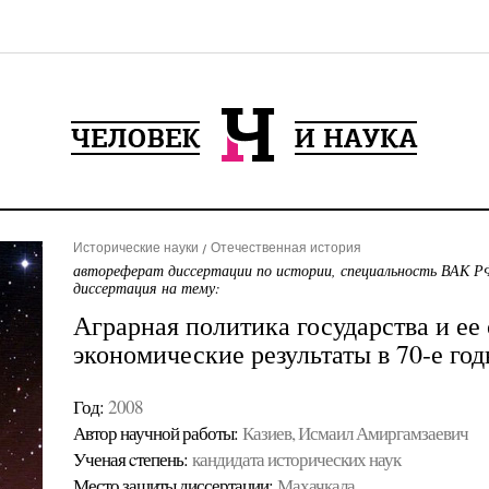
Исторические науки
Отечественная история
автореферат диссертации по истории, специальность ВАК РФ
диссертация на тему:
Аграрная политика государства и ее
экономические результаты в 70-е го
Год:
2008
Автор научной работы:
Казиев, Исмаил Амиргамзаевич
Ученая cтепень:
кандидата исторических наук
Место защиты диссертации:
Махачкала