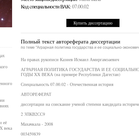
Код cпециальности ВАК:
07.00.02
Купить диссертацию
Полный текст автореферата диссертации
по теме "Аграрная политика государства и ее социально-экономич
дах
На правах рукописи Казиев Исмаил Амиргамзаевич
кого
АГРАРНАЯ ПОЛИТИКА ГОСУДАРСТВА И ЕЕ СОЦИАЛЬНО
ГОДЫ XX ВЕКА (на примере Республики Дагестан)
енного
Специальность 07.00.02 - Отечественная история
АВТОРЕФЕРАТ
ции
диссертации на соискание ученой степени кандидата историч
овиях
2 3ПКВ2СС9
и её
Махачкала - 2008
X века
003459839