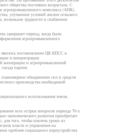
ского общества постоянно возрастала. С
сли агропромышленного комплекса (АПК),
ства, улучшение условий жизни сельского
ма, возникали трудности в снабжении
ства завершает период, когда были
 оформления агропромышленного
а явилось постановление ЦК КПСС и
ации и концентрации
ной кооперации и агропромышленной
 съезда партии.
й планомерное объединение сил и средств
местного производства необходимой
рационального использования земли,
дование всех острых вопросов периода 70-х
ьно-экономического развития приобретает
, для того, чтобы извлечь уроки из
ганов власти и управления на
нии проблем социального переустройства