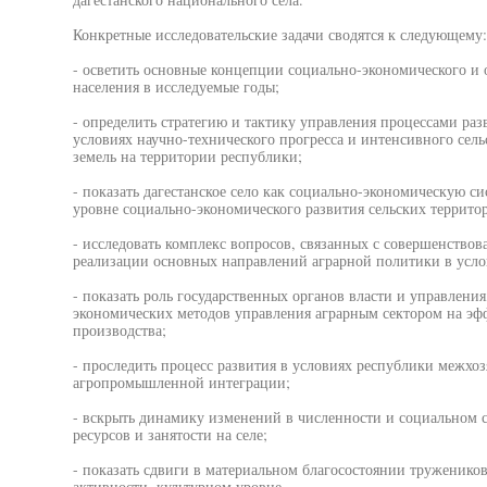
Конкретные исследовательские задачи сводятся к следующему:
- осветить основные концепции социально-экономического и 
населения в исследуемые годы;
- определить стратегию и тактику управления процессами раз
условиях научно-технического прогресса и интенсивного сел
земель на территории республики;
- показать дагестанское село как социально-экономическую си
уровне социально-экономического развития сельских террито
- исследовать комплекс вопросов, связанных с совершенство
реализации основных направлений аграрной политики в усло
- показать роль государственных органов власти и управлени
экономических методов управления аграрным сектором на эфф
производства;
- проследить процесс развития в условиях республики межхо
агропромышленной интеграции;
- вскрыть динамику изменений в численности и социальном со
ресурсов и занятости на селе;
- показать сдвиги в материальном благосостоянии тружеников
активности, культурном уровне.