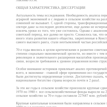
ОБЩАЯ ХАРАКТЕРИСТИКА ДИССЕРТАЦИИ
Актуальность темы исследования. Необходимость анализа пере
аграрной экономикой и с людьми в сельском хозяйстве на раз
сомнений не вызывает. С одной стороны, трансформационные
секторе даже за последнее десятилетие, еще далеко не исчерп
извлечь уроки из того, что уже состоялось. Однако с анализ
советский период, все далеко не просто. Сложилось так, что 
иного этапа развития нашего общества, закрепленные в Кон
самого высокого ранга, стали неотъемлемой частью российско
70-е годы явились в целом критическими в развитии советско
степени социально-экономической зрелости, но вместе с тем 
революции и значительного расширения масштабов производ
связи, возросли требования к уровню управления всеми стру
Особое внимание историков привлекает анализ противоречий 
всего, в экономике - главной сфере применения сил государств
были достигнуты определенные успехи. Достаточно сказать, чт
национальное богатство страны возросло почти в 2 раза1.
За эти же годы в сельском хозяйстве произошли крупные сдв
1970 по 1980 г. все сельскохозяйственные фонды выросли на 
сельское хозяйство за 70-е годы составили 227687 млн. рублей
Крупные капитальные вложения были направлены в сельское хо
1980 гг.) в развитие сельско-