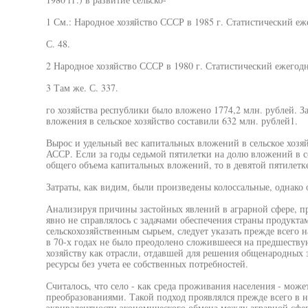
1 См.: Народное хозяйство СССР в 1985 г. Статистический еж
С. 48.
2 Народное хозяйство СССР в 1980 г. Статистический ежегодни
3 Там же. С. 337.
го хозяйства республики было вложено 1774,2 млн. рублей. З
вложения в сельское хозяйство составили 632 млн. рублей1.
Вырос и удельный вес капитальных вложений в сельское хозя
АССР. Если за годы седьмой пятилетки на долю вложений в с
общего объема капитальных вложений, то в девятой пятилетке
Затраты, как видим, были произведены колоссальные, однако
Анализируя причины застойных явлений в аграрной сфере, пр
явно не справлялось с задачами обеспечения страны продук
сельскохозяйственным сырьем, следует указать прежде всего н
в 70-х годах не было преодолено сложившееся на предшеству
хозяйству как отрасли, отдавшей для решения общенародных 
ресурсы без учета ее собственных потребностей.
Считалось, что село - как среда проживания населения - мож
преобразованиями. Такой подход проявлялся прежде всего в 
эквивалентности экономического обмена между аграрной сфе