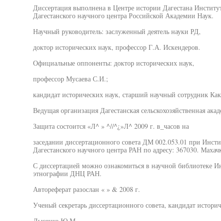
Диссертация выполнена в Центре истории Дагестана Институт
Дагестанского научного центра Российской Академии Наук.
Научный руководитель: заслуженный деятель науки РД,
доктор исторических наук, профессор Г.А. Искендеров.
Официальные оппоненты: доктор исторических наук,
профессор Мусаева С.И.;
кандидат исторических наук, старший научный сотрудник Как
Ведущая организация Дагестанская сельскохозяйственная акад
Защита состоится «Л^ » ^//^¿»Л^ 2009 г. в_часов на
заседании диссертационного совета ДМ 002.053.01 при Инсти
Дагестанского научного центра РАН по адресу: 367030. Махачка
С диссертацией можно ознакомиться в научной библиотеке Ин
этнографии ДНЦ РАН.
Автореферат разослан « » & 2008 г.
Ученый секретарь диссертационного совета, кандидат историч
Лысенко Ю.М.