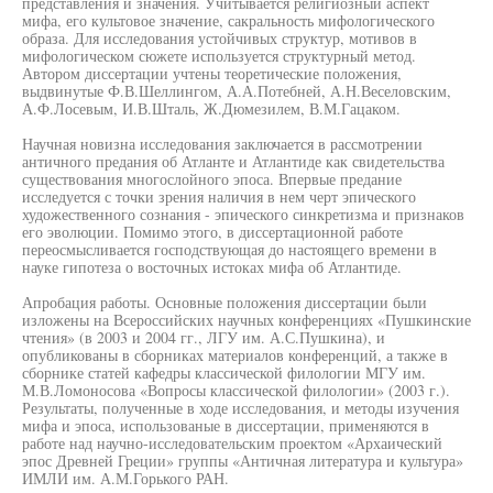
представления и значения. Учитывается религиозный аспект
мифа, его культовое значение, сакральность мифологического
образа. Для исследования устойчивых структур, мотивов в
мифологическом сюжете используется структурный метод.
Автором диссертации учтены теоретические положения,
выдвинутые Ф.В.Шеллингом, А.А.Потебней, А.Н.Веселовским,
А.Ф.Лосевым, И.В.Шталь, Ж.Дюмезилем, В.М.Гацаком.
Научная новизна исследования заключается в рассмотрении
античного предания об Атланте и Атлантиде как свидетельства
существования многослойного эпоса. Впервые предание
исследуется с точки зрения наличия в нем черт эпического
художественного сознания - эпического синкретизма и признаков
его эволюции. Помимо этого, в диссертационной работе
переосмысливается господствующая до настоящего времени в
науке гипотеза о восточных истоках мифа об Атлантиде.
Апробация работы. Основные положения диссертации были
изложены на Всероссийских научных конференциях «Пушкинские
чтения» (в 2003 и 2004 гг., ЛГУ им. А.С.Пушкина), и
опубликованы в сборниках материалов конференций, а также в
сборнике статей кафедры классической филологии МГУ им.
М.В.Ломоносова «Вопросы классической филологии» (2003 г.).
Результаты, полученные в ходе исследования, и методы изучения
мифа и эпоса, использованые в диссертации, применяются в
работе над научно-исследовательским проектом «Архаический
эпос Древней Греции» группы «Античная литература и культура»
ИМЛИ им. А.М.Горького РАН.