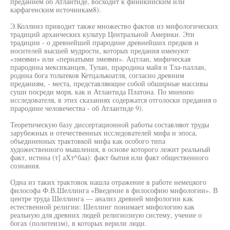
преданием об Атлантиде, восходит к финикийским или
карфагенским источникам8).
Э.Коллинз приводит также множество фактов из мифологических
традиций архаических культур Центральной Америки. Эти
традиции - о древнейшей прародине древнейших предков и
носителей высшей мудрости, которых предания именуют
«змеями» или «пернатыми змеями». Ацтлан, мифическая
прародина мексиканцев, Тулан, прародина майя и Тла-паллан,
родина бога тольтеков Кетцалькоатля, согласно древним
преданиям, - места, представляющие собой обширные массивы
суши посреди моря, как и Атлантида Платона. По мнению
исследователя, в этих сказаниях содержатся отголоски предания о
прародине человечества - об Атлантиде 9).
Теоретическую базу диссертационной работы составляют труды
зарубежных и отечественных исследователей мифа и эпоса,
объединенных трактовкой мифа как особого типа
художественного мышления, в основе которого лежит реальный
факт, истина (т] аХт^баа): факт бытия или факт общественного
сознания.
Одна из таких трактовок нашла отражение в работе немецкого
философа Ф.В.Шеллинга «Введение в философию мифологии». В
центре труда Шеллинга — анализ древней мифологии как
естественной религии: Шеллинг понимает мифологию как
реальную для древних людей религиозную систему, учение о
богах (политеизм), в которых верили люди.