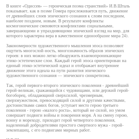
В книге «Одиссея» — героическая поэма странствий» И.В.Шталь
показывает, как в поэме Гомера прослеживается путь, движение
от древнейших слоев эпического сознания к слоям последним,
наиболее поздним, новым. В результате конфликты
космогонические сменяются конфликтами социальными,
завершающими и упраздняющими эпический взгляд на мир, для
которого характерна вера в качественное единообразие мира 24).
Закономерности художественного мышления эпоса позволяют
ощутить многослой-ность, многозначность образов эпических
героев: в них можно легко обнаружить взаимопроникающие
этико-эстетические слои. Каждый герой эпоса ориентирован на
единый этико-эстетический идеал и отображает внутреннее
движение этого идеала на пути развития эпического
художественного сознания — эпического синкретизма.
Так, герой первого-второго эпического поколения - древнейший
герой-великан, сражающийся с чудовищами, или дерзкий герой-
богоборец, обладающиий сверхсилой, чрезмерным,
сверхмужеством, превосходящий силой и другими качествами,
достоинствами самих богов, уступает место герою третьего
поколения - герою «малого роста», который не силой, но умом
совершает подвиги войны и покорения моря. А на смену герою,
воину и мореходу, приходит герой четвертого поколения,
наделенный добродетелями простого смертного мужа - герой-
землепашец, с его подвигами мирных работ.