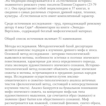
Эта тенденция обнаруживается и в «Естественной истории»
знаменитого римского ученс писателя Плиния Старшего (23-79
гг.). Она представляет собой энциклопедию в 37 книгах, и
сведения о самых различных сторонах древней науки, техники,
культуры. «Естественная исто имеет компилятивный характер.
Среди источников исследования - труд, принадлежащий римскому
автору 4 века Серв* «Комментарии на книги «Энеиды»
Вергилия», содержащий богатый мифологический материал.
Общий список источников включает 51 наменование.
Методы исследования. Методологической базой диссертации
является комплекс подходов к изучению древнего мифа и эпоса.
Основной метод исследования - иеторико-типологический:
выявляются мотивы, особенности эстетики и поэтики эпического
повествования, характерные для эпоса определенного периода,
этапа эволюции художественного эпического сознания, Историко-
типологический метод позволяет объяснить сходные эпические
сюжеты и мотивы, встречающиеся в преданиях разных народов
мира. Исследование осуществляется путем лексико-
семантического и сюжетно-типологического анализа античных
текстов (филологический метод, состоящий в непосредственном
изучении текста). Анализ базируется на буквальном понимании
мифо-эпического сюжета, на концепции мифа как типа
художественного мышления, где сочетаются образ (вымысел) и
значение (факт бытия или общественного сознания). Миф
рассматривается как языковой, словесный феномен, синтез образа,