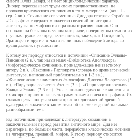
смерти Юлия Цезаря, и имеет энциклопедический характер.
Диодор пересказывает труды своих предшественников, не
проявляя критического отношения к этим материалам, (кон. 1 -
сер. 2 вв.). Сочинение современника Диодора географа Страбона
«География» содержит множество сведений по истории
литературы, по мифологии и разным отраслям знания. Оно
основано на большом научном материале, почерпнутом отчасти из
научных трудов его предшественников, таких, как Посидоний,
Эратосфен и другие, отчасти из личных наблюдений автора во
время далеких путешествий.
К этому же периоду относятся и источники «Описание Эллады»
Павсания (2 в.), так называемая «Библиотека Аполлодора»
(мифографическое сочинение, принадлежащее неизвестному
автору 2 в.), «Лексикон» Гарпократа (словарь по древнегреческой
литературе, написанный приблизительно в 1-2 вв.),
«Жизнеописание знаменитых философов» Диогена Ла-эртского (3
в.), «Пирующие софисты» Атенея (3 в.), «О природе животных»
Клавдия Элиана (2-3 вв.). Это - энциклопедические сочинения, а
их авторов принято называть грамматиками и лексикографами. Их
главная цель - популяризация прежних достижений древней
культуры, изложение в занимательной форме сведений на самые
разнообразные темы.
Ряд источников принадлежат к литературе, созданной в
заключительный период развития античного мира. Для нее
характерна, по большей части, переработка классических мотивов
из литературы, преданий, мифов. К этому периоду относится