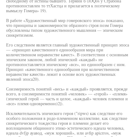
свободному от истины бывшего. Термин б (iOQos у Страбона
противопоставлен то ттХастца и прилагается к поэтическому
вымыслу Гомера» 19).
В работе «Художественный мир гомеровского эпоса» показано,
что принципы и закономерности образного строя поэм Гомера
обусловлены типом художественного мышления — эпическим
синкретизмом.
Его следствием является главный художественный принцип эпоса
— «принцип качественного единообразия мира при
количественном неравенстве качест». В соответствии с основным
эпическим законом, любой эпический «каждый» не
противопоставляется эпическому «все», но единообразен с ним.
Принцип «качественного единообразия при количественном
неравенстве качеств» лежит в основе всех художественных
явлений эпоса20).
Соизмеримость понятий «весь» и «каждый» проявляется, прежде
всего, в соизмеримости понятий «человек» — «герой» - «племя»
(эпический герой — часть и целое, «каждый» человек племени и
«все» племя одновременно)2|).
Исключительность эпического героя ("ripws) как следствие его
особого положения в родо-племенном коллективе, как следствие
синкретического тождества героя и племени делает его
воплощением общинного этико-эстетического идеала человека,
идеала dvfjp ауавод, «муж хороший», или avfip apicrros, «муж