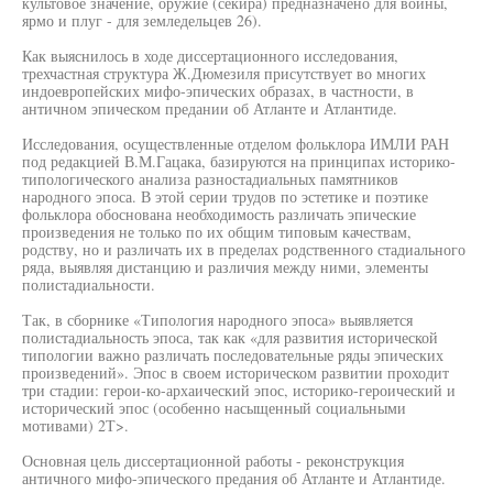
культовое значение, оружие (секира) предназначено для войны,
ярмо и плуг - для земледельцев 26).
Как выяснилось в ходе диссертационного исследования,
трехчастная структура Ж.Дюмезиля присутствует во многих
индоевропейских мифо-эпических образах, в частности, в
античном эпическом предании об Атланте и Атлантиде.
Исследования, осуществленные отделом фольклора ИМЛИ РАН
под редакцией В.М.Гацака, базируются на принципах историко-
типологического анализа разностадиальных памятников
народного эпоса. В этой серии трудов по эстетике и поэтике
фольклора обоснована необходимость различать эпические
произведения не только по их общим типовым качествам,
родству, но и различать их в пределах родственного стадиального
ряда, выявляя дистанцию и различия между ними, элементы
полистадиальности.
Так, в сборнике «Типология народного эпоса» выявляется
полистадиальность эпоса, так как «для развития исторической
типологии важно различать последовательные ряды эпических
произведений». Эпос в своем историческом развитии проходит
три стадии: герои-ко-архаический эпос, историко-героический и
исторический эпос (особенно насыщенный социальными
мотивами) 2Т>.
Основная цель диссертационной работы - реконструкция
античного мифо-эпического предания об Атланте и Атлантиде.