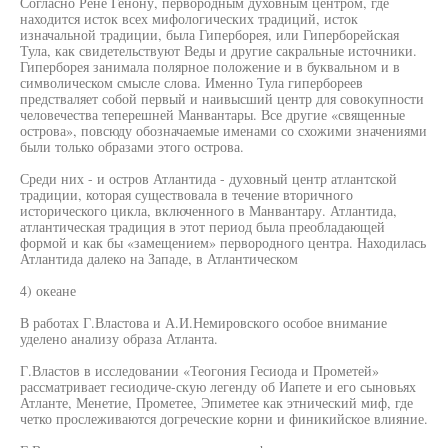
Согласно Рене Генону, первородным духовным центром, где
находится исток всех мифологических традиций, исток
изначальной традиции, была Гиперборея, или Гиперборейская
Тула, как свидетельствуют Веды и другие сакральные источники.
Гиперборея занимала полярное положение и в буквальном и в
символическом смысле слова. Именно Тула гипербореев
предстваляет собой первый и наивысший центр для совокупности
человечества теперешней Манвантары. Все другие «священные
острова», повсюду обозначаемые именами со схожими значениями
были только образами этого острова.
Среди них - и остров Атлантида - духовный центр атлантской
традиции, которая существовала в течение вторичного
исторического цикла, включенного в Манвантару. Атлантида,
атлантическая традиция в этот период была преобладающей
формой и как бы «замещением» первородного центра. Находилась
Атлантида далеко на Западе, в Атлантическом
4) океане
В работах Г.Властова и А.И.Немировского особое внимание
уделено анализу образа Атланта.
Г.Властов в исследовании «Теогония Гесиода и Прометей»
рассматривает гесиодиче-скую легенду об Иапете и его сыновьях
Атланте, Менетие, Прометее, Эпиметее как этнический миф, где
четко прослеживаются догреческие корни и финикийское влияние.