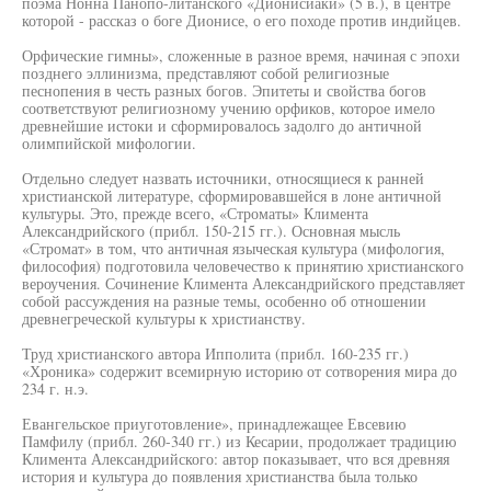
поэма Нонна Панопо-литанского «Дионисиаки» (5 в.), в центре
которой - рассказ о боге Дионисе, о его походе против индийцев.
Орфические гимны», сложенные в разное время, начиная с эпохи
позднего эллинизма, представляют собой религиозные
песнопения в честь разных богов. Эпитеты и свойства богов
соответствуют религиозному учению орфиков, которое имело
древнейшие истоки и сформировалось задолго до античной
олимпийской мифологии.
Отдельно следует назвать источники, относящиеся к ранней
христианской литературе, сформировавшейся в лоне античной
культуры. Это, прежде всего, «Строматы» Климента
Александрийского (прибл. 150-215 гг.). Основная мысль
«Стромат» в том, что античная языческая культура (мифология,
философия) подготовила человечество к принятию христианского
вероучения. Сочинение Климента Александрийского представляет
собой рассуждения на разные темы, особенно об отношении
древнегреческой культуры к христианству.
Труд христианского автора Ипполита (прибл. 160-235 гг.)
«Хроника» содержит всемирную историю от сотворения мира до
234 г. н.э.
Евангельское приуготовление», принадлежащее Евсевию
Памфилу (прибл. 260-340 гг.) из Кесарии, продолжает традицию
Климента Александрийского: автор показывает, что вся древняя
история и культура до появления христианства была только