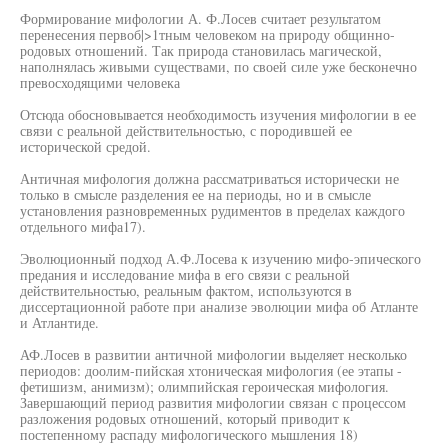
Формирование мифологии А. Ф.Лосев считает результатом
перенесения первоб|>1тным человеком на природу общинно-
родовых отношений. Так природа становилась магической,
наполнялась живыми существами, по своей силе уже бесконечно
превосходящими человека
Отсюда обосновывается необходимость изучения мифологии в ее
связи с реальной действительностью, с породившей ее
исторической средой.
Античная мифология должна рассматриваться исторически не
только в смысле разделения ее на периоды, но и в смысле
установления разновременных рудиментов в пределах каждого
отдельного мифа17).
Эволюционный подход А.Ф.Лосева к изучению мифо-эпического
предания и исследование мифа в его связи с реальной
действительностью, реальным фактом, используются в
диссертационной работе при анализе эволюции мифа об Атланте
и Атлантиде.
АФ.Лосев в развитии античной мифологии выделяет несколько
периодов: доолим-пийская хтоническая мифология (ее этапы -
фетишизм, анимизм); олимпийская героическая мифология.
Завершающий период развития мифологии связан с процессом
разложения родовых отношений, который приводит к
постепенному распаду мифологического мышления 18)