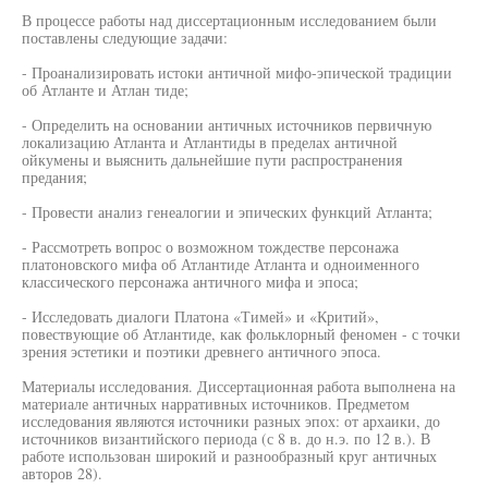
В процессе работы над диссертационным исследованием были
поставлены следующие задачи:
- Проанализировать истоки античной мифо-эпической традиции
об Атланте и Атлан тиде;
- Определить на основании античных источников первичную
локализацию Атланта и Атлантиды в пределах античной
ойкумены и выяснить дальнейшие пути распространения
предания;
- Провести анализ генеалогии и эпических функций Атланта;
- Рассмотреть вопрос о возможном тождестве персонажа
платоновского мифа об Атлантиде Атланта и одноименного
классического персонажа античного мифа и эпоса;
- Исследовать диалоги Платона «Тимей» и «Критий»,
повествующие об Атлантиде, как фольклорный феномен - с точки
зрения эстетики и поэтики древнего античного эпоса.
Материалы исследования. Диссертационная работа выполнена на
материале античных нарративных источников. Предметом
исследования являются источники разных эпох: от архаики, до
источников византийского периода (с 8 в. до н.э. по 12 в.). В
работе использован широкий и разнообразный круг античных
авторов 28).