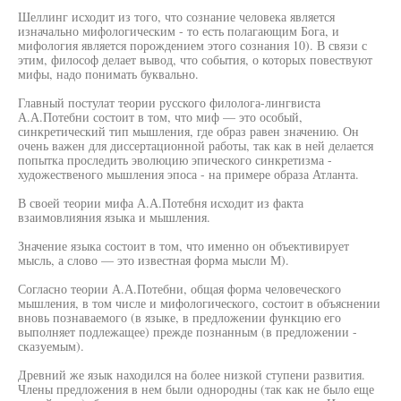
Шеллинг исходит из того, что сознание человека является
изначально мифологическим - то есть полагающим Бога, и
мифология является порождением этого сознания 10). В связи с
этим, философ делает вывод, что события, о которых повествуют
мифы, надо понимать буквально.
Главный постулат теории русского филолога-лингвиста
А.А.Потебни состоит в том, что миф — это особый,
синкретический тип мышления, где образ равен значению. Он
очень важен для диссертационной работы, так как в ней делается
попытка проследить эволюцию эпического синкретизма -
художественого мышления эпоса - на примере образа Атланта.
В своей теории мифа А.А.Потебня исходит из факта
взаимовлияния языка и мышления.
Значение языка состоит в том, что именно он объективирует
мысль, а слово — это известная форма мысли М).
Согласно теории А.А.Потебни, общая форма человеческого
мышления, в том числе и мифологического, состоит в объяснении
вновь познаваемого (в языке, в предложении функцию его
выполняет подлежащее) прежде познанным (в предложении -
сказуемым).
Древний же язык находился на более низкой ступени развития.
Члены предложения в нем были однородны (так как не было еще