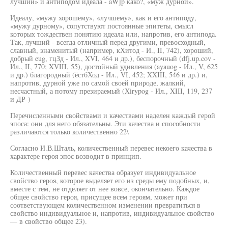
лучший» и антиподом идеала - aW]p како?, «муж дурной».
Идеалу, «мужу хорошему», «лучшему», как и его антиподу,
«мужу дурному», сопутствуют постоянные эпитеты, смысл
которых тождествен понятию идеала или, напротив, его антипода.
Так, лучший - всегда отличный перед другими, превосходный,
славный, знаменитый (например, кХитод - И., II, 742), хороший,
добрый eug, гцЗд - Ил., XVI, 464 и др.), беспорочный (dfj.up.cov -
Ил., II, 770; XVIII, 55), достойный удивления (ayauog - Ил., V, 625
и др.) благородный (ёстбХод - Ил., VI, 452; XXIII, 546 и др.) и,
напротив, дурной уже по самой своей природе, жалкий,
несчастный, а потому презираемый (Xirypog - Ил., XIII, 119, 237
и ДР-)
Перечисленными свойствами и качествами наделен каждый герой
эпоса: они для него обязательны. Эти качества и способности
различаются только количественно 22\
Согласно И.В.Шталь, количественный перевес некоего качества в
характере героя эпос возводит в принцип.
Количественный перевес качества образует индивидуальное
свойство героя, которое выделяет его из среды ему подобных, и,
вместе с тем, не отделяет от нее вовсе, окончательно. Каждое
общее свойство героя, присущее всем героям, может при
соответствующем количественном изменении превратиться в
свойство индивидуальное и, напротив, индивидуальное свойство
— в свойство общее 23).