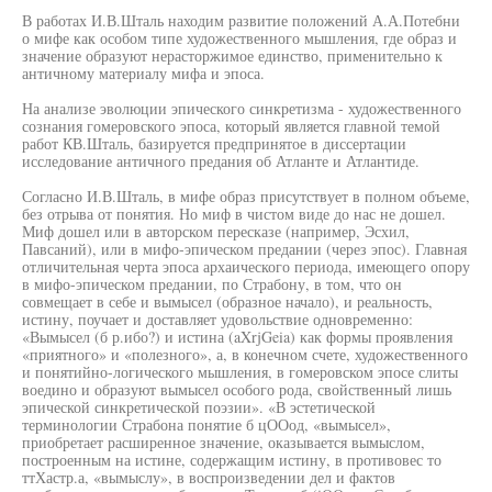
В работах И.В.Шталь находим развитие положений А.А.Потебни
о мифе как особом типе художественного мышления, где образ и
значение образуют нерасторжимое единство, применительно к
античному материалу мифа и эпоса.
На анализе эволюции эпического синкретизма - художественного
сознания гомеровского эпоса, который является главной темой
работ КВ.Шталь, базируется предпринятое в диссертации
исследование античного предания об Атланте и Атлантиде.
Согласно И.В.Шталь, в мифе образ присутствует в полном объеме,
без отрыва от понятия. Но миф в чистом виде до нас не дошел.
Миф дошел или в авторском пересказе (например, Эсхил,
Павсаний), или в мифо-эпическом предании (через эпос). Главная
отличительная черта эпоса архаического периода, имеющего опору
в мифо-эпическом предании, по Страбону, в том, что он
совмещает в себе и вымысел (образное начало), и реальность,
истину, поучает и доставляет удовольствие одновременно:
«Вымысел (б р.ибо?) и истина (aXrjGeia) как формы проявления
«приятного» и «полезного», а, в конечном счете, художественного
и понятийно-логического мышления, в гомеровском эпосе слиты
воедино и образуют вымысел особого рода, свойственный лишь
эпической синкретической поэзии». «В эстетической
терминологии Страбона понятие б цООод, «вымысел»,
приобретает расширенное значение, оказывается вымыслом,
построенным на истине, содержащим истину, в противовес то
ттХастр.а, «вымыслу», в воспроизведении дел и фактов