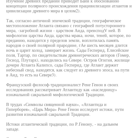
Изучение древних преданий приводит Байи к обоснованию
концепции полярного происхождения працивилизации атлантов и
цивилизации древнего мира в целом2).
Так, согласно античной эпической традиции, географическое
местоположение Атланта связано с географией потустороннего
мира, -загробной жизни - царством Аида, преисподV ней. В
мифологии царства Аида, царства мрака, ночи, теней, которое, по
преданию, находится у пределов земли, воплотилась память
народов о своей полярной прародине, гАе шесть месяцев длится
ночь и царит холод, замирает жизнь. Сады Гесперид, Елисейские
поля, Тартар, по свидетельствам древнегреческих авторов (Гомер,
Гесиод, Плутарх), находились на Севере. Остров Огигия, жилище
дочери Атланта Калипсо, сады Гесперид, где Атлант держит
небесный свод, находятся, как следует из древнего эпоса, на пути
в Аид, то есть на Севере3).
Французский философ-традиционалист Рене Генон в своих
исследованиях рассматривает Атлантиду как «наследницу»
изначальной сакральной мифологической Традиции.
В трудах «Символы священной науки», «Атлантида и
Гиперборея», «Царь Мира» Рене Генон исследует истоки, пути
развития изначальной сакральной Традиции.
Истоки атлантической традиции, по Р.Генону, - на дальнем
западе.