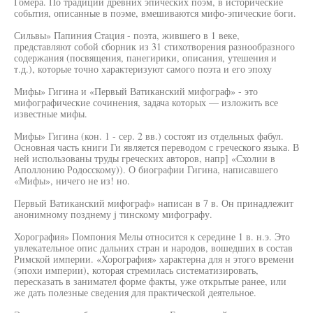
Гомера. По традиции древних эпических поэм, в исторические
события, описанные в поэме, вмешиваются мифо-эпические боги.
Сильвы» Папиния Стация - поэта, жившего в 1 веке,
представляют собой сборник из 31 стихотворения разнообразного
содержания (посвящения, панегирики, описания, утешения и
т.д.), которые точно характеризуют самого поэта и его эпоху
Мифы» Гигина и «Первый Ватиканский мифограф» - это
мифографические сочинения, задача которых — изложить все
известные мифы.
Мифы» Гигина (кон. 1 - сер. 2 вв.) состоят из отдельных фабул.
Основная часть книги Ги является переводом с греческого языка. В
ней использованы труды греческих авторов, напр] «Схолии в
Аполлонию Родосскому)). О биографии Гигина, написавшего
«Мифы», ничего не из! но.
Первый Ватиканский мифограф» написан в 7 в. Он принадлежит
анонимному позднему j тинскому мифографу.
Хорография» Помпония Мелы относится к середине 1 в. н.э. Это
увлекательное опис дальних стран и народов, вошедших в состав
Римской империи. «Хорография» характерна для н этого времени
(эпохи империи), которая стремилась систематизировать,
пересказать в занимател форме факты, уже открытые ранее, или
же дать полезные сведения для практической деятельное.