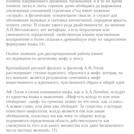
понятие напряженного движения, проникания, и в то же время
понятие звука и света, горения, далее обобщаясь до выражения
отвлеченных отношений (греческое о^ид имеет значение
«острый», в физическом, осязательном смысле, и служит для
обозначения звуковых и световых впечатлений, передавая яркость,
остроту света). В основе такого рода двойственности, по мнению
А.Н.Веселовского, нет метафоры, а есть безразличие или
смешанность определений, свойственная нашим чувственным
восприятиям и более сильная в древнейшую пору их закрепления
формулами языка 14).
Особое значение для диссертационной работы имеют
исследования по античному мифу и эпосу.
Крупнейший русский филолог и философ А.Ф.Лосев
рассматривает стихию чудесного, образного в мифе, которая, по
его мнению, является результатом сочетания в мифе
вещественного и идеального, чувственного образа и общей идеи.
АФ.Лосев в своем понимании мифа, как и А.А.Потебня, исходит
из единства языка и мышления: «Миф есть всегда то или иное
обобщение: «миф» по-гречески значит не что иное, как «слово».
А всякое слово, или речь уже обобщает. Те существа, о которых
повествует мифология, всегда являются тем или иным
обобщением, поскольку им как чему-то общему всегда
подчиняется определенная область действительности как
совокупность того или иного множества или даже бесконечного
числа частных явлений» 15).