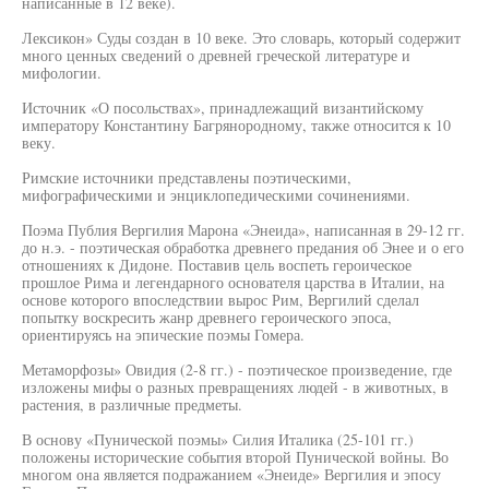
написанные в 12 веке).
Лексикон» Суды создан в 10 веке. Это словарь, который содержит
много ценных сведений о древней греческой литературе и
мифологии.
Источник «О посольствах», принадлежащий византийскому
императору Константину Багрянородному, также относится к 10
веку.
Римские источники представлены поэтическими,
мифографическими и энциклопедическими сочинениями.
Поэма Публия Вергилия Марона «Энеида», написанная в 29-12 гг.
до н.э. - поэтическая обработка древнего предания об Энее и о его
отношениях к Дидоне. Поставив цель воспеть героическое
прошлое Рима и легендарного основателя царства в Италии, на
основе которого впоследствии вырос Рим, Вергилий сделал
попытку воскресить жанр древнего героического эпоса,
ориентируясь на эпические поэмы Гомера.
Метаморфозы» Овидия (2-8 гг.) - поэтическое произведение, где
изложены мифы о разных превращениях людей - в животных, в
растения, в различные предметы.
В основу «Пунической поэмы» Силия Италика (25-101 гг.)
положены исторические события второй Пунической войны. Во
многом она является подражанием «Энеиде» Вергилия и эпосу