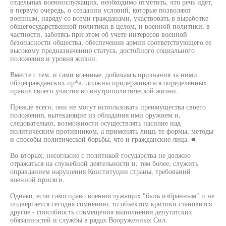
отдельных военнослужащих, необходимо отметить, что речь идет,
в первую очередь, о создании условий, которые позволяют
военным, наряду со всеми гражданами, участвовать в выработке
общегосударственной политики в целом, и военной политики, в
частности, заботясь при этом об учете интересов военной
безопасности общества, обеспечении армии соответствующего ее
высокому предназначению статуса, достойного социального
положения и уровня жизни.
Вместе с тем, и сами военные, добиваясь признания за ними
общегражданских пр*в, должны придерживаться определенных
правил своего участия во внутриполитической жизни.
Прежде всего, они не могут использовать преимущества своего
положения, вытекающие из обладания ими оружием и,
следовательно, возможности осуществлять насилие над
политическим противником, а применять лишь те формы, методы
и способы политической борьбы, что и гражданские лица. ■
Во-вторых, несогласие с политикой государства не должно
отражаться на служебной деятельности и, тем более, служить
оправданием нарушения Конституции страны, требований
военной присяги.
Однако, если само право военнослужащих "быть избранным" и не
подвергается сегодня сомнению, то объектом критики становится
другое - способность совмещения выполнения депутатских
обязанностей и службы в рядах Вооруженных Сил.