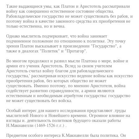
Такие выдающиеся умы, как Платон и Аристотель рассматривали
войну как совершенно естественное состояние общества.
Рабовладельческое государство не может существовать без рабов, и
поэтому война в качестве законного средства их приобретения не
только естественна, но и вечна.
Однако мыслитель подчеркивает, что война занимает
подчиненное положение по отношению к политике. Эту точку
зрения Платон высказывает в произведении "Государство", а
также в диалогах "Политик" и "Протагор".
Во многом продолжил и развил мысли Платона о мире, войне и
армии его ученик Аристотель. Вслед за своим учителем
Аристотель считал войну благом для рабовладельческого
государства,' рассматривая искусство ведение войны как искусство
приобретения рабов, без которых общество не может
существовать. Именно поэтому, по мнению Аристотеля, война
содействует развитию справедливости, а армии являются
естественным и необходимым атрибутом государства: государство
не может существовать без войска.
Особый интерес для нашего исследования представляют .труды
мыслителей Нового и Новейшего времени. Огромное влияние на
взгляды и. деятельность политиков будущего оказали работы
Н.Макиавелли (1469-1526 г.г.) .
Предметом особого интереса К.Макиавелли была политика. Он