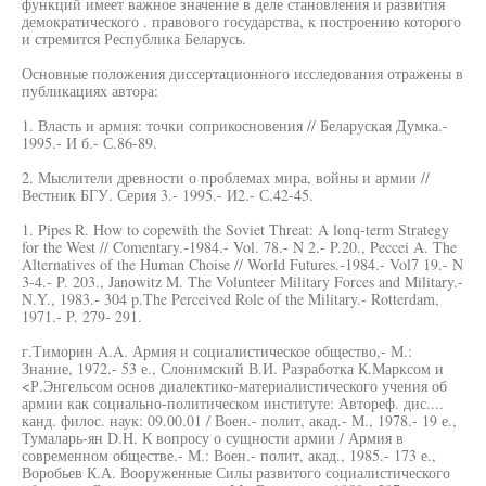
функций имеет важное значение в деле становления и развития
демократического . правового государства, к построению которого
и стремится Республика Беларусь.
Основные положения диссертационного исследования отражены в
публикациях автора:
1. Власть и армия: точки соприкосновения // Беларуская Думка.-
1995.- И б.- С.86-89.
2. Мыслители древности о проблемах мира, войны и армии //
Вестник БГУ. Серия 3.- 1995.- И2.- С.42-45.
1. Pipes R. How to copewith the Soviet Threat: A lonq-term Strategy
for the West // Comentary.-1984.- Vol. 78.- N 2.- P.20., Peccei A. The
Alternatives of the Human Choise // World Futures.-1984.- Vol7 19.- N
3-4.- P. 203., Janowitz M. The Volunteer Military Forces and Military.-
N.Y., 1983.- 304 p.The Perceived Role of the Military.- Rotterdam,
1971.- P. 279- 291.
г.Тиморин A.A. Армия и социалистическое общество,- М.:
Знание, 1972.- 53 е., Слонимский В.И. Разработка К.Марксом и
<Р.Энгельсом основ диалектико-материалистического учения об
армии как социально-политическом институте: Автореф. дис....
канд. филос. наук: 09.00.01 / Воен.- полит, акад.- М., 1978.- 19 е.,
Тумаларь-ян D.H. К вопросу о сущности армии / Армия в
современном обществе.- М.: Воен.- полит, акад., 1985.- 173 е.,
Воробьев К.А. Вооруженные Силы развитого социалистического