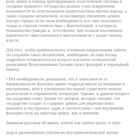
роли армии в период трансформации политической системы и
создания правового государства должно стать искоренение
возможности ее использования правительством против народа, а
также создание механизмов, позволяющих применять армию
внутри страны (если такая необходимость все-таки возникнет)
только в строгом соответствии с Конституцией, в интересах
большинства граждан и, естественно, при полном исключении
вероятности самостоятельного выступления ее с целью захвата
власти.
Для того, чтобы приблизиться к основным направлениям работы
по созданию таких механизмов, необходимо, на наш взгляд,
подробнее остановиться на вопросе изучения особенностей
реализации Вооруженными Силами своих функций в переходный
период.
• Нет необходимости доказывать, что в зависимости от
направленности функции армии подразделяются на внешнюю и
внутреннюю, хотя в отношении последней существует немало
разногласий в современной литературе. Однако, в данном вопросе
мы разделяем точку зрения тех авторов, которые считают, что
государство создает и содержит армию для решения своих
внешних и внутренних задач, в соответствии с чем внутренняя
функция столь же присуща армии, как и внешняя.
Завершая разговор об армии, взятой как единое целое, и пере-
ходя к рассмотрению участия во внутриполитической жизни