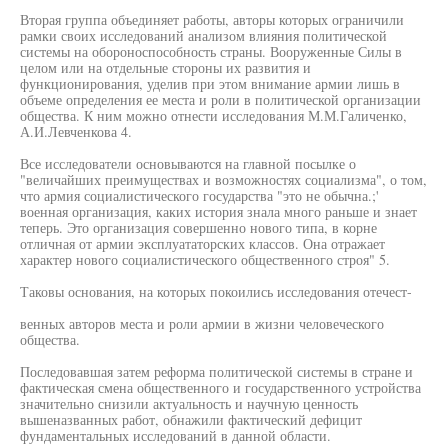
Вторая группа объединяет работы, авторы которых ограничили
рамки своих исследований анализом влияния политической
системы на обороноспособность страны. Вооруженные Силы в
целом или на отдельные стороны их развития и
функционирования, уделив при этом внимание армии лишь в
объеме определения ее места и роли в политической организации
общества. К ним можно отнести исследования М.М.Галиченко,
А.И.Левченкова 4.
Все исследователи основываются на главной посылке о
"величайших преимуществах и возможностях социализма", о том,
что армия социалистического государства "это не обычна.;'
военная организация, каких история знала много раньше и знает
теперь. Это организация совершенно нового типа, в корне
отличная от армии эксплуататорских классов. Она отражает
характер нового социалистического общественного строя" 5.
Таковы основания, на которых покоились исследования отечест-
венных авторов места и роли армии в жизни человеческого
общества.
Последовавшая затем реформа политической системы в стране и
фактическая смена общественного и государственного устройства
значительно снизили актуальность и научную ценность
вышеназванных работ, обнажили фактический дефицит
фундаментальных исследований в данной области.