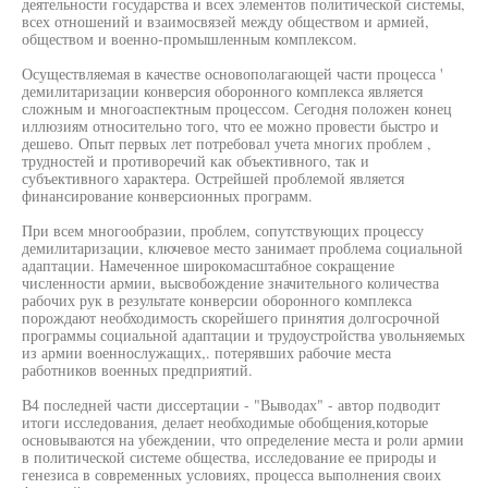
деятельности государства и всех элементов политической системы,
всех отношений и взаимосвязей между обществом и армией,
обществом и военно-промышленным комплексом.
Осуществляемая в качестве основополагающей части процесса '
демилитаризации конверсия оборонного комплекса является
сложным и многоаспектным процессом. Сегодня положен конец
иллюзиям относительно того, что ее можно провести быстро и
дешево. Опыт первых лет потребовал учета многих проблем ,
трудностей и противоречий как объективного, так и
субъективного характера. Острейшей проблемой является
финансирование конверсионных программ.
При всем многообразии, проблем, сопутствующих процессу
демилитаризации, ключевое место занимает проблема социальной
адаптации. Намеченное широкомасштабное сокращение
численности армии, высвобождение значительного количества
рабочих рук в результате конверсии оборонного комплекса
порождают необходимость скорейшего принятия долгосрочной
программы социальной адаптации и трудоустройства увольняемых
из армии военнослужащих,. потерявших рабочие места
работников военных предприятий.
В4 последней части диссертации - "Выводах" - автор подводит
итоги исследования, делает необходимые обобщения,которые
основываются на убеждении, что определение места и роли армии
в политической системе общества, исследование ее природы и
генезиса в современных условиях, процесса выполнения своих