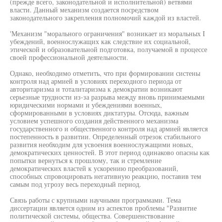
(прежде всего, законодательной и исполнительной) ветвями
власти. Данный механизм создается посредством
законодательного закрепления полномочий каждой из властей.
'Механизм "морального ограничения" возникает из моральных I
убеждений, военнослужащих как следствие их социальной,
этической и образовательной подготовка, получаемой в процессе
своей профессиональной деятельности.
Однако, необходимо отметить, что при формировании систены
контроля над армией в условиях переходного периода от
авторитаризма и тоталитаризма к демократии возникают
серьезные трудности из-за разрыва между вновь принимаемыми
юридическими нормами и убеждениями военных,
сформированными в условиях диктатуры. Отсюда, важным
условием успешного создания действенного механизма
государственного и общественного контроля над армией является
постепенность в развитии. Определенный отрезок стабильного
развития необходим для усвоения военнослужащими новых,
демократических ценностей. В этот период одинаково опасны как
попытки вернуться к прошлому, так и стремление
демократических властей к ускорению преобразований,
способных спровоцировать негативную реакцию, поставив тем
самым под угрозу весь переходный период.
Связь работы с крупными научными программами. Тема
диссертации является одним из аспектов проблемы "Развитие
политической системы, общества. Совершенствование