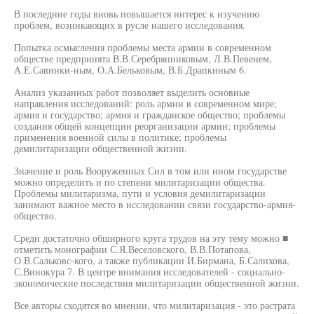
В последние годы вновь повышается интерес к изучению
проблем, возникающих в русле нашего исследования.
Попытка осмысления проблемы места армии в современном
обществе предпринята В.В.Серебрянниковым, Л.В.Певенем,
А.Е.Савинки-ным, О.А.Бельковым, В.Б.Драпкиным 6.
Анализ указанных работ позволяет выделить основные
направления исследований: роль армии в современном мире;
армия и государство; армия и гражданское общество; проблемы
создания общей концепции реорганизации армии; проблемы
применения военной силы в политике; проблемы
демилитаризации общественной жизни.
Значение и роль Вооруженных Сил в том или ином государстве
можно определить и по степени милитаризации общества.
Проблемы милитаризма, пути и условия демилитаризации
занимают важное место в исследовании связи государство-армия-
общество.
Среди достаточно обширного круга трудов на эту тему можно ■
отметить монографии С.Я.Веселовского, В.В.Потапова,
О.В.Сальковс-кого, а также публикации И.Бирмана, Б.Салихова,
С.Винокура 7. В центре внимания исследователей - социально-
экономические последствия милитаризации общественной жизни.
Все авторы сходятся во мнении, что милитаризация - это растрата