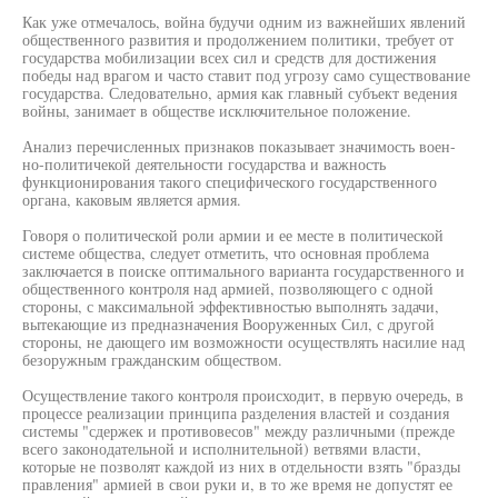
Как уже отмечалось, война будучи одним из важнейших явлений
общественного развития и продолжением политики, требует от
государства мобилизации всех сил и средств для достижения
победы над врагом и часто ставит под угрозу само существование
государства. Следовательно, армия как главный субъект ведения
войны, занимает в обществе исключительное положение.
Анализ перечисленных признаков показывает значимость воен-
но-политичекой деятельности государства и важность
функционирования такого специфического государственного
органа, каковым является армия.
Говоря о политической роли армии и ее месте в политической
системе общества, следует отметить, что основная проблема
заключается в поиске оптимального варианта государственного и
общественного контроля над армией, позволяющего с одной
стороны, с максимальной эффективностью выполнять задачи,
вытекающие из предназначения Вооруженных Сил, с другой
стороны, не дающего им возможности осуществлять насилие над
безоружным гражданским обществом.
Осуществление такого контроля происходит, в первую очередь, в
процессе реализации принципа разделения властей и создания
системы "сдержек и противовесов" между различными (прежде
всего законодательной и исполнительной) ветвями власти,
которые не позволят каждой из них в отдельности взять "бразды
правления" армией в свои руки и, в то же время не допустят ее