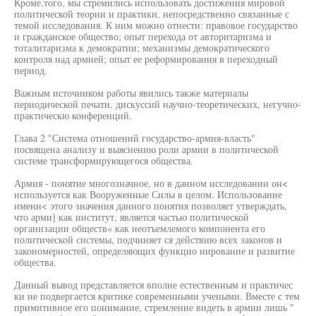
Кроме.того, мы стремились использовать достижения мировой
политической теории и практики, непосредственно связанные с
темой исследования. К ним можно отнести: правовое государство
и гражданское общество; опыт перехода от авторитаризма и
тоталитаризма к демократии; механизмы демократического
контроля над армией; опыт ее реформирования в переходный
период.
Важным источником работы явились также материалы
периодической печати, дискуссий научно-теоретических, негучно-
практическю конференций.
Глава 2 "Система отношений государство-армия-власть"
посвящена анализу и выяснению роли армии в политической
системе трансформирующегося общества.
Армия - понятие многозначное, но в данном исследовании он<
используется как Вооруженные Силы в целом. Использование
именн< этого значения данного понятия позволяет утверждать,
что арми] как институт, является частью политической
организации обществ« как неотъемлемого компонента его
политической системы, подчиняет ся действию всех законов и
закономерностей, определяющих функцио нирование и развитие
общества.
Данный вывод представляется вполне естественным и практичес
ки не подвергается критике современными учеными. Вместе с тем
примитивное его понимание, стремление видеть в армии лишь "