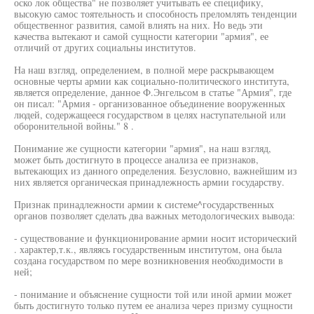
оско лок общества" не позволяет учитывать ее специфику,
высокую самос тоятельность и способность преломлять тенденции
общественног развития, самой влиять на них. Но ведь эти
качества вытекают и самой сущности категории "армия", ее
отличий от других социальны институтов.
На наш взгляд, определением, в полной мере раскрывающем
основные черты армии как социально-политического института,
является определение, данное Ф.Энгельсом в статье "Армия", где
он писал: "Армия - организованное объединение вооруженных
людей, содержащееся государством в целях наступательной или
оборонительной войны." 8 .
Понимание же сущности категории "армия", на наш взгляд,
может быть достигнуто в процессе анализа ее признаков,
вытекающих из данного определения. Безусловно, важнейшим из
них является органическая принадлежность армии государству.
Признак принадлежности армии к системе^государственных
органов позволяет сделать два важных методологических вывода:
- существование и функционирование армии носит исторический
. характер,т.к., являясь государственным институтом, она была
создана государством по мере возникновения необходимости в
ней;
- понимание и объяснение сущности той или иной армии может
быть достигнуто только путем ее анализа через призму сущности