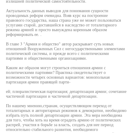
излишней политической самостоятельности.
Актуальность данных выводов для понимания сущности
проводимых реформ очевидна. Взяв курс на построение
правового государства, наша страна уже не может пользоваться
услугами старой, доставшейся в наследство от тоталитарного
режима армией и просто вынуждена коренным образом
реформировать ее. .
В главе 3 "Армия и общество" автор раскрывает суть новых
отношений Вооруженных Сил с негосударственными элементами
политической системы, и прежде всего с политическими
партиями и общественными организациями.
Каким же образом могут строиться отношения армии с
политическими партиями? Практика свидетельствует о
возможности четырех основных вариантов: монопольная
партизация армии правящей парти-
ей; плюралистическая партиэация; департизация армии; сочетание
частичной партизации и частичной департиэации.
По нашему мнению,странам, осуществляющим переход от
тоталитарных и авторитарных режимов к демократии, необходимо
избрать путь полной департиэации армии. Эта мера необходима
для того, чтобы хоть на время оградить армию от политических
распрей, участия в борьбе за власть, создать для нее период
относительно стабильного развития, необходимого