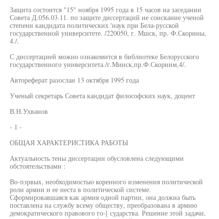
Защита состоится "15" ноября 1995 года в 15 часов на заседании
Совета Д.056.03.11. по защите диссертаций не соискание ученой
степени кандидата политических 'наук при Бела-русской
государственной университете. /220050, г. Мшск, пр. Ф.Скорины,
4./.
С диссертацией можно ознакомится в библиотеке Белорусского
государственного университета./г.Минск,пр.Ф.Скоринм,4/.
Автореферат разослан 13 октября 1995 года
Ученый секретарь Совета кандидат философских наук, доцент
В.Н.Ухванов
- 1 -
ОБЩАЯ ХАРАКТЕРИСТИКА РАБОТЫ
Актуальность тены диссертации обусловлена следующими
обстоятельствами :
Во-пзрвых, необходимостью коренного изменения политической
роли армии и ее неста в политической системе.
Сформировавшаяся как армия одной партии, она должна быть
поставлена на службу всему обществу, преобразована в армию
демократического правового го-[ сударства. Решение этой задачи,