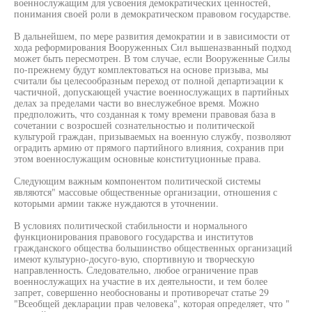
военнослужащим для усвоения демократических ценностей,
понимания своей роли в демократическом правовом государстве.
В дальнейшем, по мере развития демократии и в зависимости от
хода реформирования Вооруженных Сил вышеназванный подход
может быть пересмотрен. В том случае, если Вооруженные Силы
по-прежнему будут комплектоваться на основе призыва, мы
считали бы целесообразным переход от полной департиэации к
частичной, допускающей участие военнослужащих в партийных
делах за пределами части во внеслужебное время. Можно
предположить, что созданная к тому времени правовая база в
сочетании с возросшей сознательностью и политической
культурой граждан, призываемых на военную службу, позволяют
оградить армию от прямого партийного влияния, сохранив при
этом военнослужащим основные конституционные права.
Следующим важным компонентом политической системы
являются" массовые общественные организации, отношения с
которыми армии также нуждаются в уточнении.
В условиях политической стабильности и нормального
функционирования правового государства и институтов
гражданского общества большинство общественных организаций
имеют культурно-досуго-вую, спортивную и творческую
направленность. Следовательно, любое ограничение прав
военнослужащих на участие в их деятельности, и тем более
запрет, совершенно необоснованы и противоречат статье 29
"Всеобщей декларации прав человека", которая определяет, что "