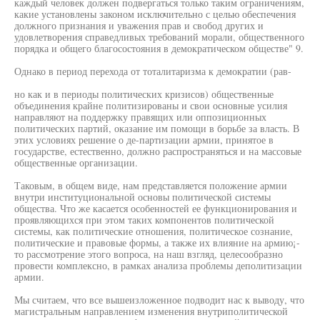
каждый человек должен подвергаться только таким ограничениям,
какие установлены законом исключительно с целью обеспечения
должного признания и уважения прав и свобод других и
удовлетворения справедливых требований морали, общественного
порядка и общего благосостояния в демократическом обществе" 9.
Однако в период перехода от тоталитаризма к демократии (рав-
но как и в периоды политических кризисов) общественные
объединения крайне политизированы и свои основные усилия
направляют на поддержку правящих или оппозиционных
политических партий, оказание им помощи в борьбе за власть. В
этих условиях решение о де-партизации армии, принятое в
государстве, естественно, должно распространяться и на массовые
общественные организации.
Таковым, в общем виде, нам представляется положение армии
внутри институциональной основы политической системы
общества. Что же касается особенностей ее функционирования и
проявляющихся при этом таких компонентов политической
системы, как политические отношения, политическое сознание,
политические и правовые формы, а также их влияние на армию¡-
то рассмотрение этого вопроса, на наш взгляд, целесообразно
провести комплексно, в рамках анализа проблемы деполитизации
армии.
Мы считаем, что все вышеизложенное подводит нас к выводу, что
магистральным направлением изменения внутриполитической