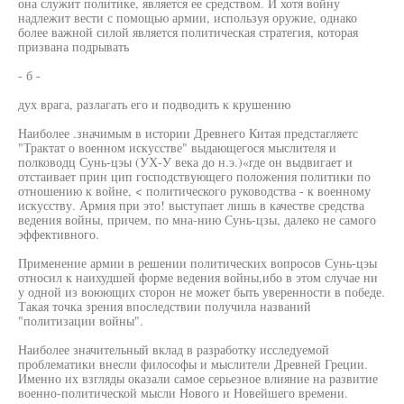
она служит политике, является ее средством. И хотя войну
надлежит вести с помощью армии, используя оружие, однако
более важной силой является политическая стратегия, которая
призвана подрывать
- б -
дух врага, разлагать его и подводить к крушению
Наиболее .значимым в истории Древнего Китая предстагляетс
"Трактат о военном искусстве" выдающегося мыслителя и
полководц Сунь-цэы (УХ-У века до н.э.)«где он выдвигает и
отстаивает прин цип господствующего положения политики по
отношению к войне, < политического руководства - к военному
искусству. Армия при это! выступает лишь в качестве средства
ведения войны, причем, по мна-нию Сунь-цзы, далеко не самого
эффективного.
Применение армии в решении политических вопросов Сунь-цэы
относил к наихудшей форме ведения войны,ибо в этом случае ни
у одной из воюющих сторон не может быть уверенности в победе.
Такая точка зрения впоследствии получила названий
"политизации войны".
Наиболее значительный вклад в разработку исследуемой
проблематики внесли философы и мыслители Древней Греции.
Именно их взгляды оказали самое серьезное влияние на развитие
военно-политической мысли Нового и Новейшего времени.