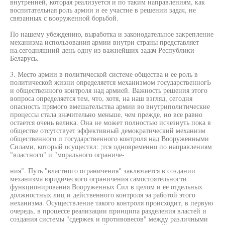
внутренней, которая реализуется и по таким направлениям, как
воспитательная роль армии и ее участие в решении задач, не
связанных с вооруженной борьбой.
По нашему убеждению, выработка и законодательное закрепление
механизма использования армии внутри страны представляет
на.сегодняшний день одну из важнейших задач Республики
Беларусь.
3. Место армии в политической системе общества и ее роль в
политической жизни определяется механизмом государственногЬ
и общественного контроля над армией. Важность решения этого
вопроса определяется тем, что, хотя, на наш взгляд, сегодня
опасность прямого вмешательства армии во внутриполитические
процессы стала значительно меньше, чем прежде, но все равно
остается очень велика. Она не может полностью исчезнуть пока в
обществе отсутствует эффективный демократический механизм
общественного и государственного контроля над Вооруженными
Силами, который осуществл: ;тся одновременно по направлениям
"властного" и "морального ограниче-
ния". Путь "властного ограничения" заключается в создании
механизма юридического ограничения самостоятельности
функционирования Вооруженных Сил в целом и ее отдельных
должностных лиц и действенного контроля эа работой этого
неханизма. Осуществление такого контроля происходит, в первую
очередь, в процессе реализации принципа разделения властей и
создания системы "сдержек и противовесов" между различными