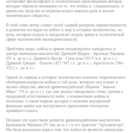
составляют философские и политические произведения авторов,
которые обратили внимание на то, что война и, следовательно, и
армия как средство ее ведения играет важную роль в жизни
человеческого общества.
В этой главе автор ставит своей задачей раскрыть преемственность
в развитии взглядов на войну и мир в истории человечества, на
роль, которую играла и продолжает играть армия в политической
сфере человеческой жизнедеятельности.
Проблемы мира, войны и армии неоднократно находились в
центре внимания мыслителей Древней Индии - Брахман Чанакья
(IV в. до н.э.); Древнего Китая - Сунь-цэы (VI-V в.в. до н.э.);
Древней Греции - Платон (427-347 г.г. до н.э.), Аристотель (384-
322 г.г. до н.э.).
Одной из первых в истории человечества попыток теоретического
обобщения вопросов войны и той роли, которую она играет в
жизни общества, явился древнеиндийский сборник "Законы
Ману" (VI в. до н.э.), где уже можно обнаружить точку зрения о
природной естественности войн, о взаимосвязи войны и
политики, а также'первые догадки о наличии внутренней
функции армии как инструмента укрепления господства
правящего класса.
Позднее эти идеи были развиты древнеиндийским мыслителем
Брахманом Чанакья (IV век до н.э.) в его трактате "Артхашастра".
Им была высказана идея о том, что война не является самоцелью,