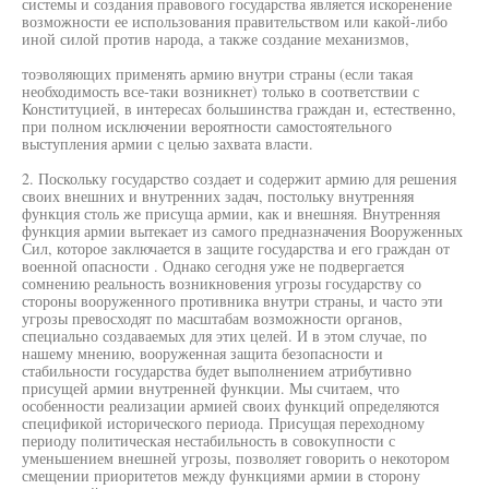
системы и создания правового государства является искоренение
возможности ее использования правительством или какой-либо
иной силой против народа, а также создание механизмов,
тоэволяющих применять армию внутри страны (если такая
необходимость все-таки возникнет) только в соответствии с
Конституцией, в интересах большинства граждан и, естественно,
при полном исключении вероятности самостоятельного
выступления армии с целью захвата власти.
2. Поскольку государство создает и содержит армию для решения
своих внешних и внутренних задач, постольку внутренняя
функция столь же присуща армии, как и внешняя. Внутренняя
функция армии вытекает из самого предназначения Вооруженных
Сил, которое заключается в защите государства и его граждан от
военной опасности . Однако сегодня уже не подвергается
сомнению реальность возникновения угрозы государству со
стороны вооруженного противника внутри страны, и часто эти
угрозы превосходят по масштабам возможности органов,
специально создаваемых для этих целей. И в этом случае, по
нашему мнению, вооруженная защита безопасности и
стабильности государства будет выполнением атрибутивно
присущей армии внутренней функции. Мы считаем, что
особенности реализации армией своих функций определяются
спецификой исторического периода. Присущая переходному
периоду политическая нестабильность в совокупности с
уменьшением внешней угрозы, позволяет говорить о некотором
смещении приоритетов между функциями армии в сторону