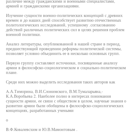
различие между гражданскими и военными специалистами,
армией и гражданскими организациями.
Изучение сущности военно-политических концепций с древних
времен и до наших дней способствует развитию отечественных
политологических исследований, успешному .согласованию
действий различных политических сил в целях решения проблем
военной политики.
Анализ литературы, опубликованной в нашей стране в период,
предшествующий проведению реформы политической системы,
позволяет условно объединить ее в несколько основных групп.
Первую группу составляют источники, посвященные анализу
армии в философско-социологическом и социально-политическом
плане.
Среди них можно выделить исследования таких авторов как
A.А.Тиморина, В.И.Слонимского, В.М.Тумаларьяна,-
К.А.Воробьева 2. Наиболее полно в интересах понимания
сущности армии, ее связи с обществом в целом, научные знания о
развитии армии были обобщены в философско-социологических
концепциях, разработанных учеными
о
B.Ф.Ковалевсхим и Ю.В.Мамонтовым .