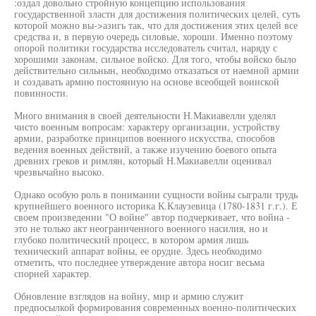
:оздал довольно стройную концепцию использования
государственной зластн для достижения политических целей, суть
которой можно вы->азигь так, что для достижения этих целей все
средства и, в первую очередь силовые, хороши. Именно поэтому
опорой политики государства исследователь считал, наряду с
хорошими законам, сильное войско. Для того, чтобы войско было
действительно сильнын, необходимо отказаться от наемной армии
и создавать армию постоянную на основе всеобщей воинской
повинности.
Много внимания в своей деятельности Н.Макиавелли уделял
чисто военным вопросам: характеру организации, устройству
армии, разработке принципов военного искусства, способов
ведения военных действий, а также изучению боевого опыта
древних греков и римлян, который Н.Макиавелли оценивал
чрезвычайно высоко.
Однако особую роль в понимании сущности войны сыграли трудь
крупнейшего военного историка К.Клаузевица (1780-1831 г.г.). Е
своем произведении "О войне" автор подчеркивает, что война -
это не только акт неограниченного военного насилия, но и
глубоко политический процесс, в котором армия лишь
технический аппарат войны, ее орудие. Здесь необходимо
отметить, что последнее утверждение автора носиг весьма
спорней характер.
Обновление взглядов на войну, мир и армию служит
предпосылкой формирования современных военно-политических