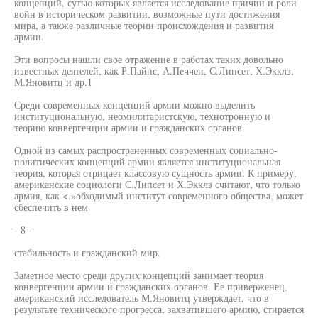
концепций, сутью которых является исследование причин и роли
войн в историческом развитии, возможные пути достижения
мира, а также различные теории происхождения и развития
армии.
Эти вопросы нашли свое отражение в работах таких довольно
известных деятелей, как Р.Пайпс, А.Печчеи, С.Липсет, Х.Экклз,
М.Яновитц и др.1
Среди современных концепций армии можно выделить
институциональную, неомилитаристскую, технотронную и
теорию конвергенции армии и гражданских органов.
Одной из самых распространенных современных социально-
политических концепций армии является институциональная
теория, которая отрицает классовую сущность армии. К примеру,
американские социологи С.Липсет и Х.Экклз считают, что только
армия, как <.»обходимый институт современного общества, может
сбеспечить в нем
- 8 -
стабильность и гражданский мир.
Заметное место среди других концепций занимает теория
конвергенции армии и гражданских органов. Ее приверженец,
американский исследователь М.Яновитц утверждает, что в
результате технического прогресса, захватившего армию, стирается