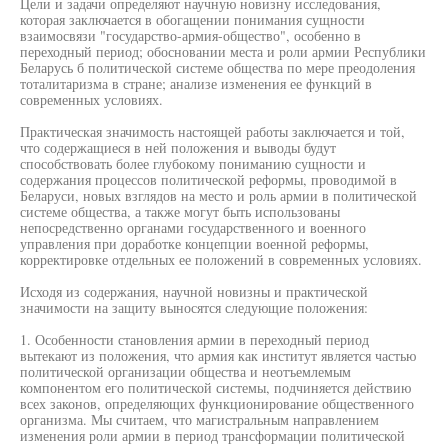
Цели и задачи определяют научную новизну исследования,
которая заключается в обогащении понимания сущности
взаимосвязи "государство-армия-общество", особенно в
переходный период; обосновании места и роли армии Республики
Беларусь б политической системе общества по мере преодоления
тоталитаризма в стране; анализе изменения ее функций в
современных условиях.
Практическая значимость настоящей работы заключается и той,
что содержащиеся в ней положения и выводы будут
способствовать более глубокому пониманию сущности и
содержания процессов политической реформы, проводимой в
Беларуси, новых взглядов на место и роль армии в политической
системе общества, а также могут быть использованы
непосредственно органами государственного и военного
управления при доработке концепции военной реформы,
корректировке отдельных ее положений в современных условиях.
Исходя из содержания, научной новизны и практической
значимости на защиту выносятся следующие положения:
1. Особенности становления армии в переходный период
вытекают из положения, что армия как институт является частью
политической организации общества и неотъемлемым
компонентом его политической системы, подчиняется действию
всех законов, определяющих функционирование общественного
организма. Мы считаем, что магистральным направлением
изменения роли армии в период трансформации политической