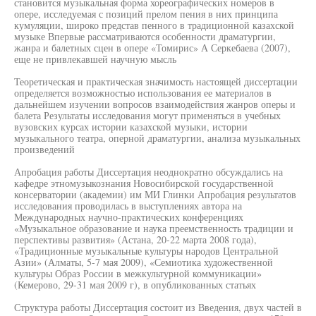
становится музыкальная форма хореографических номеров в
опере, исследуемая с позиций прелом пения в них принципа
кумуляции, широко представ пенного в традиционной казахской
музыке Впервые рассматриваются особенности драматургии,
жанра и балетных сцен в опере «Томирис» А Серкебаева (2007),
еще не привлекавшей научную мысль
Теоретическая и практическая значимость настоящей диссертации
определяется возможностью использования ее материалов в
дальнейшем изучении вопросов взаимодействия жанров оперы и
балета Результаты исследования могут применяться в учебных
вузовских курсах истории казахской музыки, истории
музыкального театра, оперной драматургии, анализа музыкальных
произведений
Апробация работы Диссертация неоднократно обсуждались на
кафедре этномузыкознания Новосибирской государственной
консерватории (академии) им МИ Глинки Апробация результатов
исследования проводилась в выступлениях автора на
Международных научно-практических конференциях
«Музыкальное образование и наука преемственность традиции и
перспективы развития» (Астана, 20-22 марта 2008 года),
«Традиционные музыкальные культуры народов Центральной
Азии» (Алматы, 5-7 мая 2009), «Семиотика художественной
культуры Образ России в межкультурной коммуникации»
(Кемерово, 29-31 мая 2009 г), в опубликованных статьях
Структура работы Диссертация состоит из Введения, двух частей в