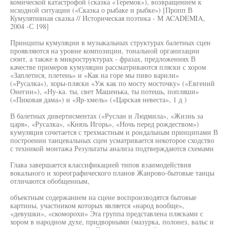
комической катастрофой (сказка «Теремок»), возвращением к
исходной ситуации («Сказка о рыбаке и рыбке») [Пропп В
Кумулятивная сказка // Историческая поэтика - М ACADEMIA,
2004 -С 198]
Принципы кумуляции в музыкальных структурах балетных сцен
проявляются на уровне композиции, тональной организации
сюит, а также в микроструктурах - фразах, предложениях В
качестве примеров кумуляции рассматриваются пляски с хором
«Заплетися, плетень» и «Как на горе мы пиво варили»
(«Русалка»), хоры-пляски «Уж как по мосту мосточку» («Евгений
Онегин»), «Ну-ка. ты, свет Машенька, ты потешь, попляши»
(«Пиковая дама») и «Яр-хмель» («Царская невеста», 1 д )
В балетных дивертисментах («Руслан и Людмила», «Жизнь за
царя», «Русалка», «Князь Игорь», «Ночь перед рождеством»)
кумуляция сочетается с трехмастным и рондальным принципами В
построении танцевальных сцен усматривается некоторое сходство
с техникой монтажа Результаты анализа подтверждаются схемами
Глава завершается классификацией типов взаимодействия
вокального и хореографического планов Жанрово-бытовые танцы
отличаются обобщенным,
объектным содержанием на сцене воспроизводятся бытовые
картины, участником которых является «народ вообще»,
«девушки», «скоморохи» Эта группа представлена плясками с
хором в народном духе, придворными (мазурка, полонез, вальс и