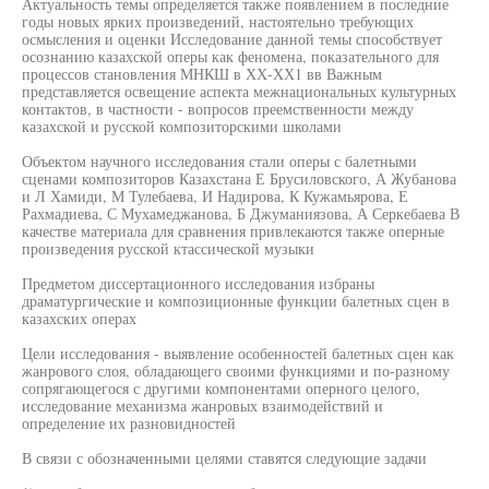
Актуальность темы определяется также появлением в последние
годы новых ярких произведений, настоятельно требующих
осмысления и оценки Исследование данной темы способствует
осознанию казахской оперы как феномена, показательного для
процессов становления МНКШ в ХХ-ХХ1 вв Важным
представляется освещение аспекта межнациональных культурных
контактов, в частности - вопросов преемственности между
казахской и русской композиторскими школами
Объектом научного исследования стали оперы с балетными
сценами композиторов Казахстана Е Брусиловского, А Жубанова
и Л Хамиди, М Тулебаева, И Надирова, К Кужамьярова, Е
Рахмадиева, С Мухамеджанова, Б Джуманиязова, А Серкебаева В
качестве материала для сравнения привлекаются также оперные
произведения русской ктассической музыки
Предметом диссертационного исследования избраны
драматургические и композиционные функции балетных сцен в
казахских операх
Цели исследования - выявление особенностей балетных сцен как
жанрового слоя, обладающего своими функциями и по-разному
сопрягающегося с другими компонентами оперного целого,
исследование механизма жанровых взаимодействий и
определение их разновидностей
В связи с обозначенными целями ставятся следующие задачи