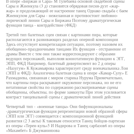
В опере «Биржан и Сара» М Тулебаева основой свадебной сцены
Сары и Жиенкула (3 д) становятся обрядовая песня-дуэт «жар-
жар» и продолжающий ее настроение танец Однако свадьба с баем
Жиенкулом для Сары - нежеланная и противостоит любовно-
лирической линии Сары и Биржана Поэтому драматургическая
функция танца - контрдействие (ФКД)
Третий тип балетных сцен связан с картинами пира, которые
располагаются в развивающих разделах оперной композиции
Здесь отсутствует конкретизация ситуации, поэтому назовем их
обобщенно-праздничными танцами Их функция - отстранение от
драмы Вместе с тем они также корреспондируют с образами
ведущих персонажей, выполняя коннотативную функцию к ЭГГ,
ЭПП, ФКД Например, балетный дивертисмент во 2 д оперы
«Назугум» К Кужамьярова характеризует среду военачальника Лои
(ЭПП и ФКД) Аналогична балетная сцена в опере «Камар-Сулу» Е
Рахмадиева, связанная с миром старика Нурума Примечательно,
что картины пира раскрывают окружение персонажа, но не его
нетативные свойства по содержанию рассматриваемые сцены
обобщенны, объектны, по форме замкнуты При этом усиливается
контраст танцевальной сцены с драматической линей действия
Четвертый тип - «военные танцы» Они бифункциональны
-драматургическая функция репрезентации новой образной сферы
(ЭПП или ЭГГ) совмещается с композиционной функцией
развития (2 3 акты) К таковым относится Танец бойцов-партизан
из оперы «Терен-куль»5 И Надирова и Танец сарбазов6 из оперы
«Махамбет» Б Джуманиязова