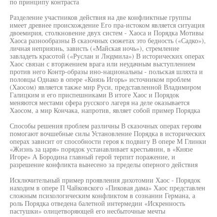
по принципу контраста
Разделение участников действия на две конфликтные группы
имеет древнее происхождение Его пра-истоком является ситуация
двоемирия, столкновение двух систем - Хаоса и Порядка Мотивы
Хаоса разнообразны В сказочных сюжетах это бедность («Садко»),
личная неприязнь, зависть («Майская ночь»), стремление
завладеть красотой («Руслан и Людмила») В исторических операх
Хаос связан с вторжением врага или неудачным выступлением
против него Контр-образы ино-национальны - польская шляхта и
половцы Однако в опере «Князь Игорь» источником проблем
(Хаосом) является также мир Руси, представленной Владимиром
Галицким и его приспешниками В итоге Хаос и Порядок
меняются местами сфера русского лагеря на деле оказывается
Хаосом, а мир Кончака, напротив, являет собой пример Порядка
Способы решения проблем различны В сказочных операх героям
помогают вочшебные силы Установление Порядка в исторических
операх зависит от способности героя к подвигу В опере М Глинки
«Жизнь за царя» порядок устанавливает крестьянин, в «Князе
Игоре» А Бородина главный герой терпит поражение, и
разрешение конфликта вынесено за пределы оперного действия
Исключительный пример проявления дихотомии Хаос - Порядок
находим в опере П Чайковского «Пиковая дама» Хаос представлен
сложным психологическим конфликтом в сознании Германа, а
роль Порядка отведена балетной интермедии «Искренность
пастушки» олицетворяющей его несбыточные мечты