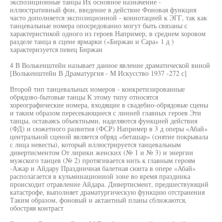
экспозиционные танцы Их основное назначение -
иллюстративный фон, введение в действие Фоновая функция
часто дополняется экспозиционной - коннотацией к ЭГГ, так как
танцевальные номера опосредованно могут быть связаны с
характеристикой одного из героев Например, в среднем хоровом
разделе танца в сцене ярмарки («Биржан и Сара» 1 д )
характеризуется певец Биржан
4 В Волькенштейн называет данное явление драматической виной
[Волькенштейн В Драматургия - М Искусство 1937 -272 с]
Второй тип танцевальных номеров - конкретизированные
обрядово-бытовые танцы К этому типу относятся
хореографические номера, входящие в свадебно-обрядовые сцены
и таким образом пересекающиеся с линией главных героев Эти
танцы, оставаясь объектными, наделяются функцией действия
(ФД) и сюжетного развития (ФСР) Например в 3 д оперы «Абай»
центральной сценой является обряд «беташар» (снятие покрывала
с лица невесты), который иллюстрируется танцевальным
дивертисментом От лирики женских (№ 1 и № 3) и энергии
мужского танцев (№ 2) протягивается нить к главным героям
-Ажар и Айдару Праздничная балетная сюита в опере «Абай»
располагается в кульминационной зоне во время праздника
происходит отравление Айдара. Дивертисмент, предшествующий
катастрофе, выполняет драматургическую функцию отстранения
Таким образом, фоновый и актантный планы сближаются,
обостряя контраст