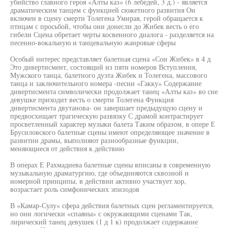
убийство главного героя «Алты каз» (6 лебедей, 3 д.) - является
драматическим танцем с функцией сюжетного развития Он
включен в сцену смерти Толегена Умирая, герой обращается к
птицам с просьбой, чтобы они донесли до Жибек весть о его
гибели Сцена обретает черты косвенного диалога - разделяется на
песенно-вокальную и танцевальную жанровые сферы
Особый интерес представляет балетная сцена «Сон Жибек» в 4 д
Это дивертисмент, состоящий из пяти номеров Вступления,
Мужского танца, балетного дуэта Жибек и Толегена, массового
танца и заключительного номера -песни «Гакку» Содержание
дивертисмента символически продолжает танец «Алты каз» во сне
девушке приходит весть о смерти Толегена Функция
дивертисмента двутанова- он завершает предыдущую сцену и
предвосхищает трагическую развязку С драмой контрастирует
просветленный характер музыки балета Таким образом, в опере Е
Брусиловского балетные сцены имеют определяющее значение в
развитии драмы, выполняют разнообразные функции,
меняющиеся от действия к действию
В операх Е Рахмадиева балетные сцены вписаны в современную
музыкальную драматургию, где объединяются сквозной и
номерной принципы, в действии активно участвует хор,
возрастает роль симфонических эпизодов
В «Камар-Сулу» сфера действия балетных сцен регламентируется,
но они логически «спаяны» с окружающими сценами Так,
лирический танец девушек (1 д 1 к) продолжает содержание