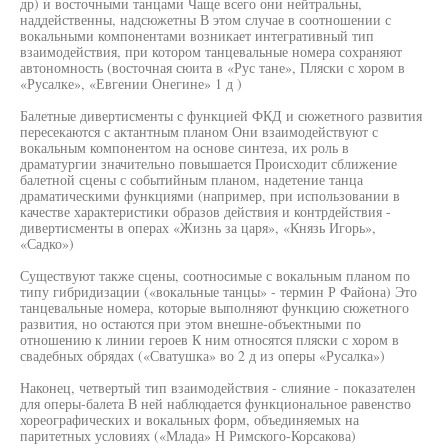
др) и восточными танцами Чаще всего они нейтральны,
наддейственны, надсюжетны В этом случае в соотношении с
вокальными компонентами возникает интегративный тип
взаимодействия, при котором танцевальные номера сохраняют
автономность (восточная сюита в «Рус тане», Пляски с хором в
«Русалке», «Евгении Онегине» 1 д )
Балетные дивертисменты с функцией ФКД и сюжетного развития
пересекаются с актантным планом Они взаимодействуют с
вокальным компонентом на основе синтеза, их роль в
драматургии значительно повышается Происходит сближение
балетной сцены с событийным планом, надетение танца
драматическими функциями (например, при использовании в
качестве характеристики образов действия и контрдействия -
дивертисменты в операх «Жизнь за царя», «Князь Игорь»,
«Садко»)
Существуют также сцены, соотносимые с вокальным планом по
типу гибридизации («вокальные танцы» - термин Р Файона) Это
танцевальные номера, которые выполняют функцию сюжетного
развития, но остаются при этом внешне-объектными по
отношению к линии героев К ним относятся пляски с хором в
свадебных обрядах («Сватушка» во 2 д из оперы «Русалка»)
Наконец, четвертый тип взаимодействия - слияние - показателен
для оперы-балета В ней наблюдается функциональное равенство
хореографических и вокальных форм, объединяемых на
паритетных условиях («Млада» Н Римского-Корсакова)