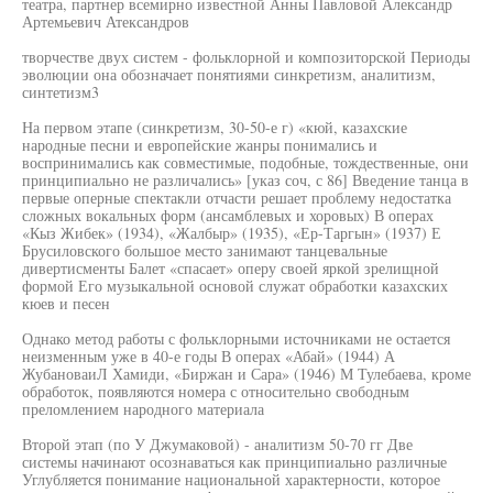
театра, партнер всемирно известной Анны Павловой Александр
Артемьевич Атександров
творчестве двух систем - фольклорной и композиторской Периоды
эволюции она обозначает понятиями синкретизм, аналитизм,
синтетизм3
На первом этапе (синкретизм, 30-50-е г) «кюй, казахские
народные песни и европейские жанры понимались и
воспринимались как совместимые, подобные, тождественные, они
принципиально не различались» [указ соч, с 86] Введение танца в
первые оперные спектакли отчасти решает проблему недостатка
сложных вокальных форм (ансамблевых и хоровых) В операх
«Кыз Жибек» (1934), «Жалбыр» (1935), «Ер-Таргын» (1937) Е
Брусиловского большое место занимают танцевальные
дивертисменты Балет «спасает» оперу своей яркой зрелищной
формой Его музыкальной основой служат обработки казахских
кюев и песен
Однако метод работы с фольклорными источниками не остается
неизменным уже в 40-е годы В операх «Абай» (1944) А
ЖубановаиЛ Хамиди, «Биржан и Сара» (1946) М Тулебаева, кроме
обработок, появляются номера с относительно свободным
преломлением народного материала
Второй этап (по У Джумаковой) - аналитизм 50-70 гг Две
системы начинают осознаваться как принципиально различные
Углубляется понимание национальной характерности, которое