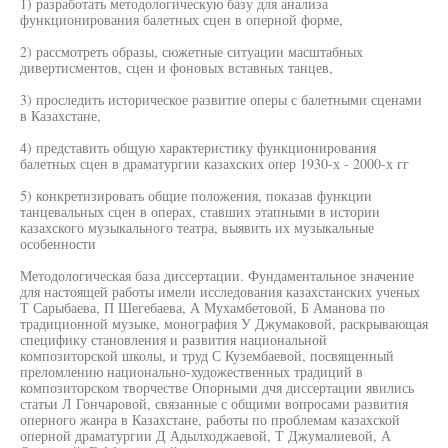
1) разработать методологическую базу для анализа
функционирования балетных сцен в оперной форме,
2) рассмотреть образы, сюжетные ситуации масштабных
дивертисментов, сцен и фоновых вставных танцев,
3) проследить историческое развитие оперы с балетными сценами
в Казахстане,
4) представить общую характеристику функционирования
балетных сцен в драматургии казахских опер 1930-х - 2000-х гг
5) конкретизировать общие положения, показав функции
танцевальных сцен в операх, ставших этапными в истории
казахского музыкального театра, выявить их музыкальные
особенности
Методологическая база диссертации. Фундаментальное значение
для настоящей работы имели исследования казахстанских ученых
Т Сарыбаева, П Шегебаева, А Мухамбетовой, Б Аманова по
традиционной музыке, монография У Джумаковой, раскрывающая
специфику становления и развития национальной
композиторской школы, и труд С Кузембаевой, посвященный
преломлению национально-художественных традиций в
композиторском творчестве Опорными дчя диссертации явились
статьи Л Гончаровой, связанные с общими вопросами развития
оперного жанра в Казахстане, работы по проблемам казахской
оперной драматургии Д Адылходжаевой, Т Джумалиевой, А