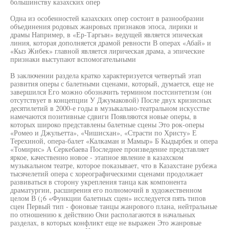
большинству казахских опер
Одна из особенностей казахских опер состоит в разнообразии
объединения родовых жанровых признаков эпоса, лирики и
драмы Например, в «Ер-Таргын» ведущей является эпическая
линия, которая дополняется драмой ревности В операх «Абай» и
«Кыз Жибек» главной является лирическая драма, а эпические
признаки выступают вспомогательными
В заключении раздела кратко характеризуется четвертый этап
развития оперы с балетными сценами, который, думается, еще не
завершился Его можно обозначить термином постсинтетизм (он
отсутствует в концепции У Джумаковой) После двух кризисных
десятилетий в 2000-е годы в музыкально-театральном искусстве
намечаются позитивные сдвиги Появляются новые оперы, в
которых широко представлены балетные сцены Это рок-оперы
«Ромео и Джульетта», «Чишисхан», «Страсти по Христу» Е
Терехиной, опера-балет «Калкаман и Мамыр» Б Кыдырбек и опера
«Томирис» А Серкебаева Последнее произведение представляет
яркое, качественно новое - этапное явление в казахском
музыкальном театре, которое показывает, что в Казахстане рубежа
тысячелетий опера с хореографическими сценами продолжает
развиваться в сторону укрепления танца как компонента
драматургии, расширения его полномочий в художественном
целом В (¡6 «Функции балетных сцен» исследуется пять типов
сцен Первый тип - фоновые танцы жанрового плана, нейтральные
по отношению к действию Они располагаются в начальных
разделах, в которых конфликт еще не выражен Это жанровые