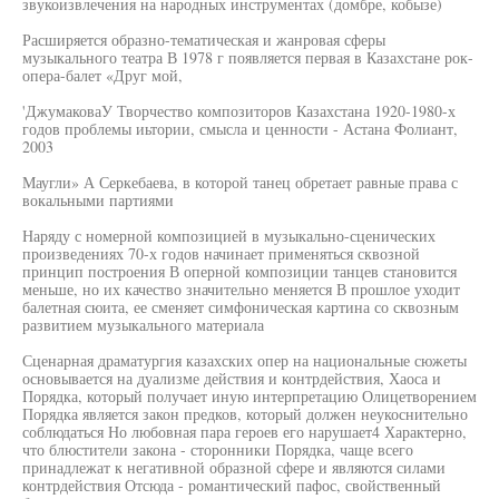
звукоизвлечения на народных инструментах (домбре, кобызе)
Расширяется образно-тематическая и жанровая сферы
музыкального театра В 1978 г появляется первая в Казахстане рок-
опера-балет «Друг мой,
'ДжумаковаУ Творчество композиторов Казахстана 1920-1980-х
годов проблемы иьтории, смысла и ценности - Астана Фолиант,
2003
Маугли» А Серкебаева, в которой танец обретает равные права с
вокальными партиями
Наряду с номерной композицией в музыкально-сценических
произведениях 70-х годов начинает применяться сквозной
принцип построения В оперной композиции танцев становится
меньше, но их качество значительно меняется В прошлое уходит
балетная сюита, ее сменяет симфоническая картина со сквозным
развитием музыкального материала
Сценарная драматургия казахских опер на национальные сюжеты
основывается на дуализме действия и контрдействия, Хаоса и
Порядка, который получает иную интерпретацию Олицетворением
Порядка является закон предков, который должен неукоснительно
соблюдаться Но любовная пара героев его нарушает4 Характерно,
что блюстители закона - сторонники Порядка, чаще всего
принадлежат к негативной образной сфере и являются силами
контрдействия Отсюда - романтический пафос, свойственный