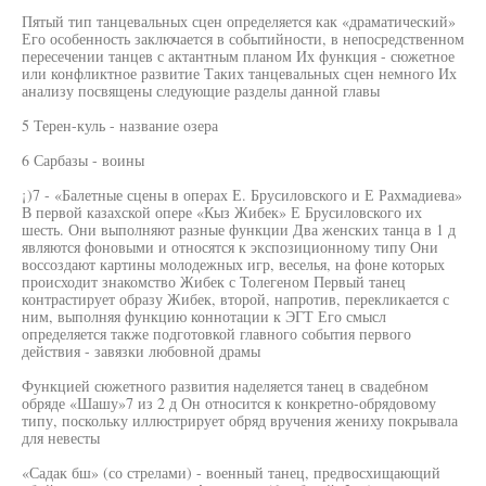
Пятый тип танцевальных сцен определяется как «драматический»
Его особенность заключается в событийности, в непосредственном
пересечении танцев с актантным планом Их функция - сюжетное
или конфликтное развитие Таких танцевальных сцен немного Их
анализу посвящены следующие разделы данной главы
5 Терен-куль - название озера
6 Сарбазы - воины
¡)7 - «Балетные сцены в операх Е. Брусиловского и Е Рахмадиева»
В первой казахской опере «Кыз Жибек» Е Брусиловского их
шесть. Они выполняют разные функции Два женских танца в 1 д
являются фоновыми и относятся к экспозиционному типу Они
воссоздают картины молодежных игр, веселья, на фоне которых
происходит знакомство Жибек с Толегеном Первый танец
контрастирует образу Жибек, второй, напротив, перекликается с
ним, выполняя функцию коннотации к ЭГТ Его смысл
определяется также подготовкой главного события первого
действия - завязки любовной драмы
Функцией сюжетного развития наделяется танец в свадебном
обряде «Шашу»7 из 2 д Он относится к конкретно-обрядовому
типу, поскольку иллюстрирует обряд вручения жениху покрывала
для невесты
«Садак бш» (со стрелами) - военный танец, предвосхищающий