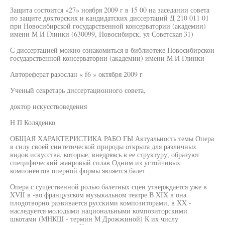
Защита состоится «27» ноября 2009 г в 15 00 на заседании совета
по защите докторских и кандидатских диссертаций Д 210 011 01
при Новосибирской государственной консерватории (академии)
имени М И Глинки (630099, Новосибирск, ул Советская 31)
С диссертацией можно ознакомиться в библиотеке Новосибирскои
государственной консерватории (академии) имени М И Глинки
Автореферат разослан « f6 » октября 2009 г
Ученый секретарь диссертационного совета,
доктор искусствоведения
Н П Коляденко
ОБЩАЯ ХАРАКТЕРИСТИКА РАБО ГЫ Актуальность темы Опера
в силу своей синтетической природы открыта для различных
видов искусства, которые, внедряясь в ее структуру, образуют
специфический жанровый сплав Одним из устойчивых
компонентов оперной формы является балет
Опера с существенной ролью балетных сцен утверждается уже в
XVII в -во французском музыкальном театре В XIX в она
плодотворно развивается русскими композиторами, в XX -
наследуется молодыми национальными композиторскими
шкотами (МНКШ - термин М Дрожжиной) К их числу