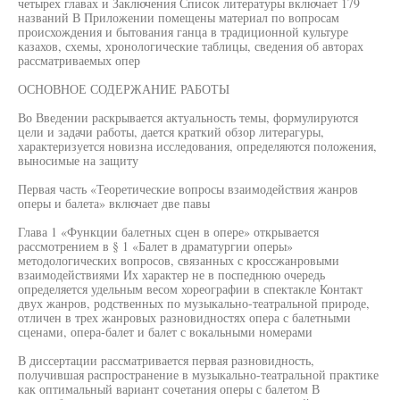
четырех главах и Заключения Список литературы включает 179
названий В Приложении помещены материал по вопросам
происхождения и бытования ганца в традиционной культуре
казахов, схемы, хронологические таблицы, сведения об авторах
рассматриваемых опер
ОСНОВНОЕ СОДЕРЖАНИЕ РАБОТЫ
Во Введении раскрывается актуальность темы, формулируются
цели и задачи работы, дается краткий обзор литерагуры,
характеризуется новизна исследования, определяются положения,
выносимые на защиту
Первая часть «Теоретические вопросы взаимодействия жанров
оперы и балета» включает две павы
Глава 1 «Функции балетных сцен в опере» открывается
рассмотрением в § 1 «Балет в драматургии оперы»
методологических вопросов, связанных с кроссжанровыми
взаимодействиями Их характер не в поспеднюю очередь
определяется удельным весом хореографии в спектакле Контакт
двух жанров, родственных по музыкально-театральной природе,
отличен в трех жанровых разновидностях опера с балетными
сценами, опера-балет и балет с вокальными номерами
В диссертации рассматривается первая разновидность,
получившая распространение в музыкально-театральной практике
как оптимальный вариант сочетания оперы с балетом В