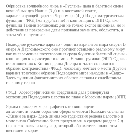
Обрисовка волшебного мира в «Руслане» дана в балетной сцене
вочшебных дев Наины (3 д) и в восточной сюите,
характеризующей царство Черномора (4 д) Их драматургическая
функция - ФКД (контрдействие) и коннотация к ЭПП Однако
функция Танцев волшебных дев не только экспозиционная, но и
действенная прекрасные девы призваны заманить, обольстить, а
затем убить путников
Подводное русалочье царство - один из вариантов мира смерти В
опере А Даргомыжского оно противопоставлено реальному миру
как вневременная потусторонняя среда Функция балетной сцены -
коннотация к характеристике мира Наташи-русалки (ЭГГ) Однако
по отношению к Князю царица Днепра отчасти становится
образом контрдействия (ФКД), лоскоаьку мечтает о мести Другой
вариант трактовки образов Подводного мира находим в «Садко»
Здесь функции фантастических образов связаны с содействием
главному герою
(ФСД) Хореографическими средствами дала развернутая
экспозиция Подводного царства во главе с Морским царем (ЭПП)
Ярким примером хореографического воплощения
антагонистической образной сферы являются Польские сцены из
«Жизни за царя» Здесь линия контрдействия решена целостно и
монолитно Собственно балет представлен в среднем разделе 2 д
(краковяк, вальс и мазурка), который обрамляется полонезом-
шествием с хором