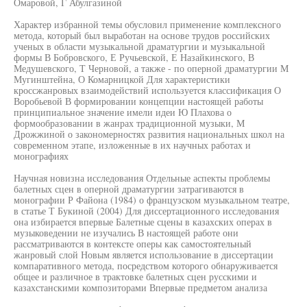
Омаровой, Г Абулгазиной
Характер избранной темы обусловил применение комплексного
метода, который был выработан на основе трудов российских
ученых в области музыкальной драматургии и музыкальной
формы В Бобровского, Е Ручьевской, Е Назайкинского, В
Медушевского, Т Черновой, а также - по оперной драматургии М
Мугинштейна, О Комарницкой Для характеристики
кроссжанровых взаимодействий используется классификация О
Воробьевой В формировании концепции настоящей работы
принципиальное значение имели идеи Ю Плахова о
формообразовании в жанрах традиционной музыки, М
Дрожжиной о закономерностях развития национальных школ на
современном этапе, изложенные в их научных работах и
монографиях
Научная новизна исследования Отдельные аспекты проблемы
балетных сцен в оперной драматургии затрагиваются в
монографии Р Файона (1984) о французском музыкальном театре,
в статье Т Букиной (2004) Для диссертационного исследования
она избирается впервые Балетные сцены в казахских операх в
музыковедении не изучались В настоящей работе они
рассматриваются в контексте оперы как самостоятельный
жанровый слой Новым является использование в диссертации
компаративного метода, посредством которого обнаруживается
общее и различное в трактовке балетных сцен русскими и
казахстанскими композиторами Впервые предметом анализа