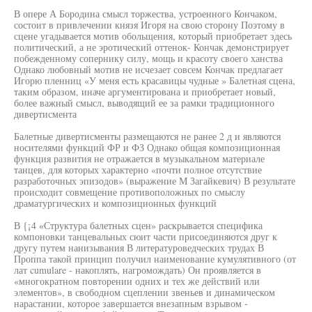
В опере А Бородина смысл торжества, устроенного Кончаком,
состоит в привлечении князя Игоря на свою сторону Поэтому в
сцене угадывается мотив обольщения, который приобретает здесь
политический, а не эротический оттенок- Кончак демонстрирует
побежденному сопернику силу, мощь и красоту своего ханства
Однако любовный мотив не исчезает совсем Кончак предлагает
Игорю пленниц «У меня есть красавицы чудные » Балетная сцена,
таким образом, иначе аргументирована и приобретает новый,
более важный смысл, выводящий ее за рамки традиционного
дивертисмента
Балетные дивертисменты размещаются не ранее 2 д и являются
носителями функций ФР и ФЗ Однако общая композиционная
функция развития не отражается в музыкальном материале
танцев, для которых характерно «почти полное отсутствие
разработочных эпизодов» (выражение М Загайкевич) В результате
происходит совмещение противоположных по смыслу
драматургических и композиционных функций
В {¡4 «Структура балетных сцен» раскрывается специфика
компоновки танцевальных сюит части присоединяются друг к
другу путем нанизывания В литературоведческих трудах В
Проппа такой принцип получил наименование кумулятивного (от
лат cumulare - накоплять, нагромождать) Он проявляется в
«многократном повторении одних и тех же действий или
элементов», в свободном сцеплении звеньев и динамическом
нарастании, которое завершается внезапным взрывом -