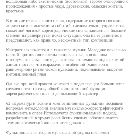
волшебный либо экзотический (восточный), героям благородного
происхождения - простые люди, деревенские, сельские жители,
крестьяне
В отличие от вокального плана, содержание которого связано с
лирическим осмыслением событий, следовательно, управляется
сюжетной логикой хореографические сцены нацелены в большей
степени на развернутый показ ситуации, чем на ее развитие, и
представляют, как правило, несюжетный тип композиции
Контраст заключается и в характере музыки Мелодике вокальных
партий противопоставлены танцевальные, в основном
инструментальные, эпизоды, которые отличаются подчеркнутой
дансантностью, что выражено в особенной (чаще всего
равномерной) ритмической пульсации, подчиняющей высотно-
интонационный план
Однако при всей яркости контраст в подавляющем большинстве
случаев носит (в силу общей коннотативной функции
хореографического плана) допольяющий характер
§2 «Драматургические и композиционные функции» посвящен
вопросам методологии анализа музыкально-хореографического
компонента в опере Используется функциональный подход,
разработанный в трудах российских ученых, обосновывается
терминологический аппарат исследования
Функциональная теория музыкальной формы позволяет