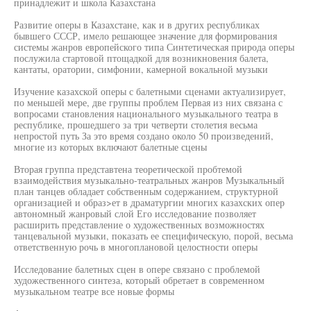
принадлежит и школа Казахстана
Развитие оперы в Казахстане, как и в других республиках
бывшего СССР, имело решающее значение для формирования
системы жанров европейского типа Синтетическая природа оперы
послужила стартовой птощадкой для возникновения балета,
кантаты, оратории, симфонии, камерной вокальной музыки
Изучение казахской оперы с балетными сценами актуализирует,
по меньшей мере, две группы проблем Первая из них связана с
вопросами становления национального музыкального театра в
республике, прошедшего за три четверти столетия весьма
непростой путь За это время создано около 50 произведений,
многие из которых включают балетные сцены
Вторая группа представтена теоретической пробтемой
взаимодействия музыкально-театральных жанров Музыкальный
план танцев обладает собственным содержанием, структурной
организацией и образ>ет в драматургии многих казахских опер
автономный жанровый слой Его исследование позволяет
расширить представление о художественных возможностях
танцевальной музыки, показать ее специфическую, порой, весьма
ответственную рочь в многоплановой целостности оперы
Исследование балетных сцен в опере связано с проблемой
художественного синтеза, который обретает в современном
музыкальном театре все новые формы