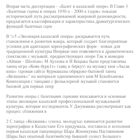
Вторая часть диссертации - «Балет в казахской опере» В Главе 3
«Балетные сцены в операх 1930-х - 2000-х годов» показан
исторический путь рассматриваемой жанровой разновидности,
предлагается классификация и характеристика драматургических
функций балетных сцен
В !>5 «Эволюция казахской оперы» раскрывается путь
становления и развития жанра, который создает благоприятные
условия для адаптации хореографических форм - новых для
традиционной культуры Впервые они появляются в драматических
спектаклях с музыкой, предшествующих опере Так в комедии
«Айман - Шолпан» М Ауэзова и И Коцыка были представлены
танец-игра «Коян-бурк1т» (заяц и беркут) на музыку кюя «Аксак
киш» (хромая сайга) Курмашазы обрядово-бытовой танец
«Келшшек»" на материале одноименного кюя М Букейханова
Композиция с танцами с фольклорной музыкой становится
базовой для первых опер
Развитие оперы с балетными сценами вписывается в основные
этапы эволюции казахской профессиональной музыкальной
культуры, которые исследователь У Джумакова рассматривает как
процесс сближения в
2 С танца «Келжшек» (сноха, молодуха) начинается развитие
хореографии в Казахстане Его придумала, поставила и исполнив
первая казахская танцовщица Шара Жненкуюва Наставником
Шары был опытный балетмейстер бывший солист Большого