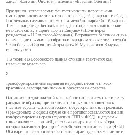
дама», «Евгений Онегин»), именин («Евгений Онегин»)
Праздники, устраиваемые фантастическими персонажами,
имитируют людские торжества - пиры, свадьбы, народные обряды
В отдельных случаях они имеют комедийно-пародийный характер
Такова, например, бесовская колядка, сопровождаемая пляской
нечистой силы, в сцене «Полет Вакулы» («Ночь перед
рождеством» Н Римского-Корсакова) Встречаются балетные сцены,
не имеющие прямых прообразов в народном творчестве - служба
Чернобогу в «Сорочинской ярмарке» М Мусоргского В музыке
используются
1 В теории В Бобровского данная функция трактуется как
изложение материала
8
трансформированные варианты народных песен и плясок,
красочные ладогармонические и оркестровые средства
Одним из предназначений масштабного дивертисмента является
раскрытие образов, принципиально иных по отношению к
главным героям -фантастических, потусторонних или реальных
(враждебных) В одном случае они противопоставляются им как
конфронтирующая среда (функции ЭПП и ФКД); в другом -
сопоставляются с линией действия как дружелюбная сфера,
которая наделяется функцией содействия главным героям (ФСД)
Оба варианта соотносятся с основной драматургической линией