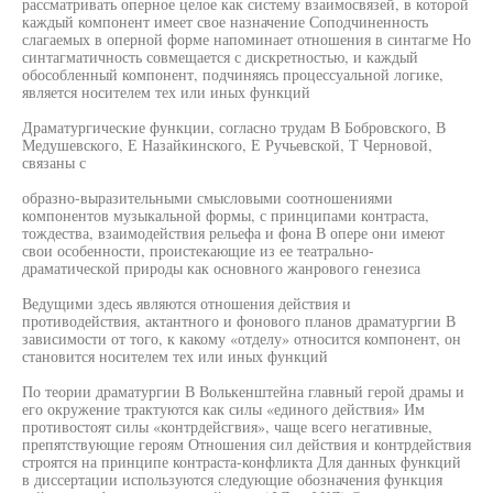
рассматривать оперное целое как систему взаимосвязей, в которой
каждый компонент имеет свое назначение Соподчиненность
слагаемых в оперной форме напоминает отношения в синтагме Но
синтагматичность совмещается с дискретностью, и каждый
обособленный компонент, подчиняясь процессуальной логике,
является носителем тех или иных функций
Драматургические функции, согласно трудам В Бобровского, В
Медушевского, Е Назайкинского, Е Ручьевской, Т Черновой,
связаны с
образно-выразительными смысловыми соотношениями
компонентов музыкальной формы, с принципами контраста,
тождества, взаимодействия рельефа и фона В опере они имеют
свои особенности, проистекающие из ее театрально-
драматической природы как основного жанрового генезиса
Ведущими здесь являются отношения действия и
противодействия, актантного и фонового планов драматургии В
зависимости от того, к какому «отделу» относится компонент, он
становится носителем тех или иных функций
По теории драматургии В Волькенштейна главный герой драмы и
его окружение трактуются как силы «единого действия» Им
противостоят силы «контрдейсгвия», чаще всего негативные,
препятствующие героям Отношения сил действия и контрдействия
строятся на принципе контраста-конфликта Для данных функций
в диссертации используются следующие обозначения функция