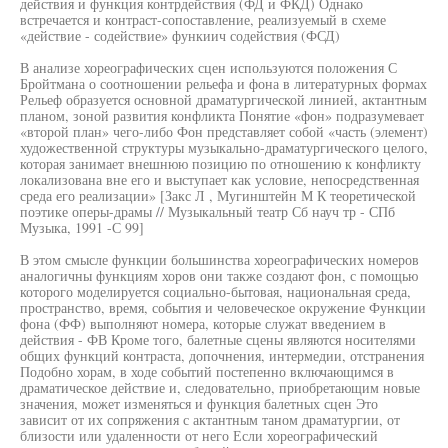
действия и функция контрдействия (ФД и ФКД) Однако
встречается и контраст-сопоставление, реализуемый в схеме
«действие - содействие» функиич содействия (ФСД)
В анализе хореографических сцен используются положения С
Бройтмана о соотношении рельефа и фона в литературных формах
Рельеф образуется основной драматургической линией, актантным
планом, зоной развития конфликта Понятие «фон» подразумевает
«второй план» чего-либо Фон представляет собой «часть (элемент)
художественной структуры музыкально-драматургического целого,
которая занимает внешнюю позицию по отношению к конфликту
локализована вне его и выступает как условие, непосредственная
среда его реализации» [Закс Л , Мугинштейн М К теоретической
поэтике оперы-драмы // Музыкальный театр Сб науч тр - СПб
Музыка, 1991 -С 99]
В этом смысле функции большинства хореографических номеров
аналогичны функциям хоров они также создают фон, с помощью
которого моделируется социально-бытовая, национальная среда,
пространство, время, события и человеческое окружение Функции
фона (ФФ) выполняют номера, которые служат введением в
действия - ФВ Кроме того, балетные сцены являются носителями
общих функций контраста, допочнения, интермедии, отстранения
Подобно хорам, в ходе событий постепенно включающимся в
драматическое действие и, следовательно, приобретающим новые
значения, может изменяться и функция балетных сцен Это
зависит от их сопряжения с актантным таном драматургии, от
близости или удаленности от него Если хореографический