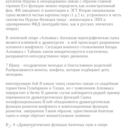
куплетов Нурума и опосредованно связан с образом главной
героини Его функции можно определить как иллюстративный
фон, ФВ (введение) и коннотацию к ЭГТ Вторая танцевальная
сцена является частью картины пира (1 д 2 к), устроенного в честь
сватовства Нурума Функция танца - коннотация к ЭПП и
одновременно ФКД (контрдействие, как в русских эпических
операх)
В эпической опере «Алпамыс» батальная хореографическая сцена
является ключевой в драматургии - в ней происходит разрешение
основного конфликта. Ситуация военного столкновения батыра
Алпамыса с Тайшик-ханом конкретизируется пластически,
раскрывается непосредственно через движения,
7 Шашу - поздравтение мочодых и благословение родителей
Разбрасываются монеты, конфеты, которые подбирают дети,
мочодежь
имитирующие бой В начале танец сюжетно связан со свадебным
торжеством Гульбаршин и Тазши, но с появлением Алпамыса
перерастает в битву В данном случае наблюдается редкий пример
переменности драматургических функций Сцена
полифункциональна В ней объединяются драматургическая
функция развития конфликта и композиционные функции
развития, завершения Таким образом, единственная балетная
сцена в опере обретает концептуальное значение
В ¡; 8 «Драматургические функции балетных сцен в опере