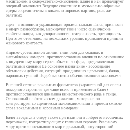
масштабном и содержатетьно-смысловом плане в ней превалирует
оперный компонент Ведущие сюжетные и музыкально-образные
сферы сосредоточены в вокально-хоровых партиях, роль же
балетных
сцен - в основном украшающая, орнаментальная Танец привносят
в оперу разнообразие, маркируют такие чисто сценические
свойства жанра, как декоративность, театральность, зрелищность
При этом отчетливо, на нескольких уровнях проявляется принцип
жанрового контраста
Лирико-субъективной линии, типичной для сольных и
ансамблевых номеров, противопоставлена внешняя по отношению
к внутреннему миру героев объектная сфера, представленная
балетными сценами Ее основное назначение - воссоздание
обстановки действия, ситуаций праздничных церемоний, балов,
народных гуляний Подобные сцены обычно являются массовыми
Внешней статике вокальных фрагментов (характерной для оперы
номерного строения, где чаще всего и применяется балет)
противопоставляется динамика кинестетического ряда в танце.
Основанный на физическом движении, моторике, он
контрастирует со сценически малоподвижными в прямом смысле
слова вокальными и хоровыми номерами
Балет вводится в оперу также при наличии в либретто необычных
персонажей, контрастирующих с главными героями Реальному
миру противопоставляются мир ирреальный, потусторонний,