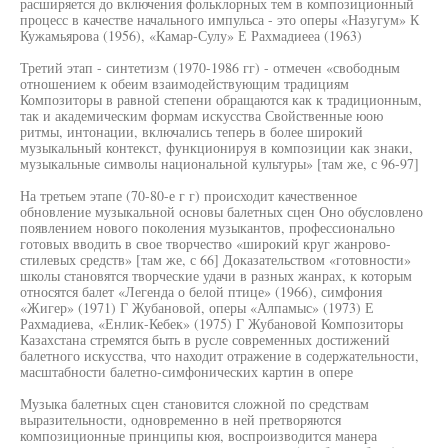
расширяется до включения фольклорных тем в композиционный
процесс в качестве начального импульса - это оперы «Назугум» К
Кужамьярова (1956), «Камар-Сулу» Е Рахмадиееа (1963)
Третий этап - синтетизм (1970-1986 гг) - отмечен «свободным
отношением к обеим взаимодействующим традициям
Композиторы в равной степени обращаются как к традиционным,
так и академическим формам искусства Свойственные юою
ритмы, интонации, включались теперь в более широкий
музыкальный контекст, функционируя в композиции как знаки,
музыкальные символы национальной культуры» [там же, с 96-97]
На третьем этапе (70-80-е г г) происходит качественное
обновление музыкальной основы балетных сцен Оно обусловлено
появлением нового поколения музыкантов, профессионально
готовых вводить в свое творчество «широкий круг жанрово-
стилевых средств» [там же, с 66] Доказательством «готовности»
школы становятся творческие удачи в разных жанрах, к которым
относятся балет «Легенда о белой птице» (1966), симфония
«Жигер» (1971) Г Жубановой, оперы «Алпамыс» (1973) Е
Рахмадиева, «Енлик-Кебек» (1975) Г Жубановой Композиторы
Казахстана стремятся быть в русле современных достижений
балетного искусства, что находит отражение в содержательности,
масштабности балетно-симфонических картин в опере
Музыка балетных сцен становится сложной по средствам
выразительности, одновременно в ней претворяются
композиционные принципы кюя, воспроизводится манера