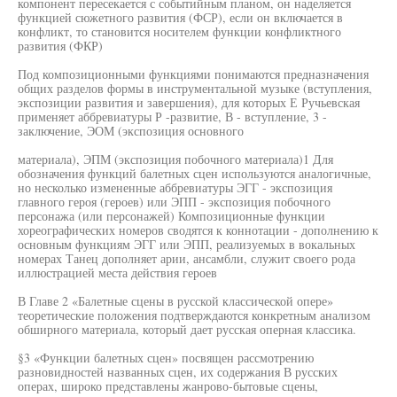
компонент пересекается с событийным планом, он наделяется
функцией сюжетного развития (ФСР), если он включается в
конфликт, то становится носителем функции конфликтного
развития (ФКР)
Под композиционными функциями понимаются предназначения
общих разделов формы в инструментальной музыке (вступления,
экспозиции развития и завершения), для которых Е Ручьевская
применяет аббревиатуры Р -развитие, В - вступление, 3 -
заключение, ЭОМ (экспозиция основного
материала), ЭПМ (экспозиция побочного материала)1 Для
обозначения функций балетных сцен используются аналогичные,
но несколько измененные аббревиатуры ЭГГ - экспозиция
главного героя (героев) или ЭПП - экспозиция побочного
персонажа (или персонажей) Композиционные функции
хореографических номеров сводятся к коннотации - дополнению к
основным функциям ЭГГ или ЭПП, реализуемых в вокальных
номерах Танец дополняет арии, ансамбли, служит своего рода
иллюстрацией места действия героев
В Главе 2 «Балетные сцены в русской классической опере»
теоретические положения подтверждаются конкретным анализом
обширного материала, который дает русская оперная классика.
§3 «Функции балетных сцен» посвящен рассмотрению
разновидностей названных сцен, их содержания В русских
операх, широко представлены жанрово-бытовые сцены,