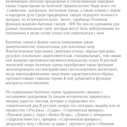
включающие светские придворные и стилизованные народные
танцы (характерные по балетной терминологии) Чаще всего это
-славянские, цыганские, восточные танцы, а также пляски с хором
в народном духе Среди придворных танцев лидируют полонез и
мазурка, но встречаются вальс, экосез, сарабанда Основная
функция жанрово-бытовых ганцев - ФФ Но она не одинакова для
разных танцевальных сцен, которые могут быть нейтральными по
отношению к актан гному плану или пересекаться с ним
Балетные сцены в форме сюиты (именуемые также
дивертисментом) показательны для сказочных опер
Фантастические персонажи (девушки-птицы, образы-призраки,
русалки) изначально закрепляются как «танцевальные», тем самым
они жанрово противопоставляются вокальному плану В русской
эпической опере балетные сцены приобретают также функции
экспонирования сил контрдействия (экспозиционно-актантную),
когда хореографическими средствами характеризуются образы,
противостоящие главным героям К ней добавляется функция
контраста-сопоставления
По содержанию балетные сцены традиционно связаны с
ситуациями праздников За танцем исторически закрепились
эмоции радости, веселья, которые и определяют его
семантический ряд В русских операх это ситуации свадьбы или ее
предвестия («Русалка», «Садко», «Сорочинская ярмарка»,
«Пиковая дама»), пира («Князь Игорь», «Демон»), вечеринки
(«Царская невеста»), ярмарки («Сорочинская ярмарка»),
дворцового бала («Жизнь за царя»), светского раута («Пиковая