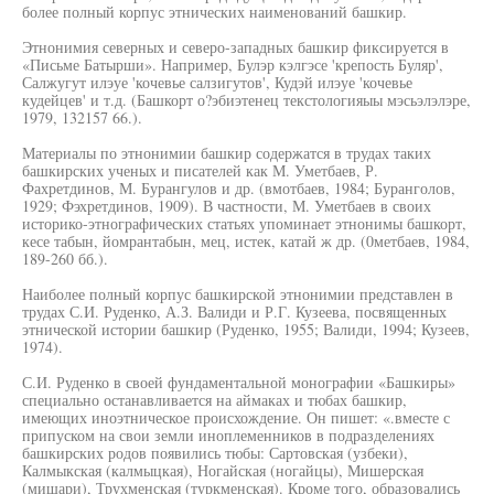
более полный корпус этнических наименований башкир.
Этнонимия северных и северо-западных башкир фиксируется в
«Письме Батырши». Например, Булэр кэлгэсе 'крепость Буляр',
Салжугут илэуе 'кочевье салзигутов', Кудэй илэуе 'кочевье
кудейцев' и т.д. (Башкорт о?эбиэтенец текстологияыы мэсьэлэлэре,
1979, 132157 66.).
Материалы по этнонимии башкир содержатся в трудах таких
башкирских ученых и писателей как М. Уметбаев, Р.
Фахретдинов, М. Бурангулов и др. (вмотбаев, 1984; Буранголов,
1929; Фэхретдинов, 1909). В частности, М. Уметбаев в своих
историко-этнографических статьях упоминает этнонимы башкорт,
кесе табын, йомрантабын, мец, истек, катай ж др. (0метбаев, 1984,
189-260 бб.).
Наиболее полный корпус башкирской этнонимии представлен в
трудах С.И. Руденко, А.З. Валиди и Р.Г. Кузеева, посвященных
этнической истории башкир (Руденко, 1955; Валиди, 1994; Кузеев,
1974).
С.И. Руденко в своей фундаментальной монографии «Башкиры»
специально останавливается на аймаках и тюбах башкир,
имеющих иноэтническое происхождение. Он пишет: «.вместе с
припуском на свои земли иноплеменников в подразделениях
башкирских родов появились тюбы: Сартовская (узбеки),
Калмыкская (калмыцкая), Ногайская (ногайцы), Мишерская
(мишари), Трухменская (туркменская). Кроме того, образовались