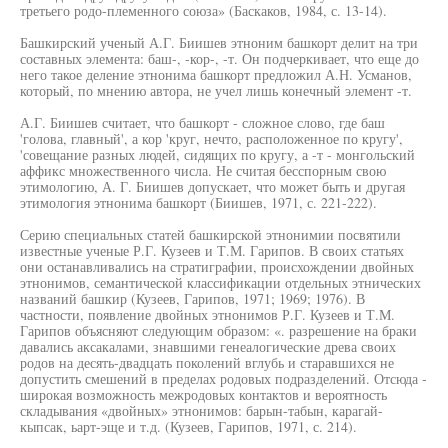
третьего родо-племенного союза» (Баскаков, 1984, с. 13-14).
Башкирский ученый А.Г. Биишев этноним башкорт делит на три
составных элемента: баш-, -кор-, -т. Он подчеркивает, что еще до
него такое деление этнонима башкорт предложил А.Н. Усманов,
который, по мнению автора, не учел лишь конечный элемент -т.
А.Г. Биишев считает, что башкорт - сложное слово, где баш
'голова, главный', а кор 'круг, нечто, расположенное по кругу',
'совещание разных людей, сидящих по кругу, а -т - монгольский
аффикс множественного числа. Не считая бесспорным свою
этимологию, А. Г. Биишев допускает, что может быть и другая
этимология этнонима башкорт (Биишев, 1971, с. 221-222).
Серию специальных статей башкирской этнонимии посвятили
известные ученые Р.Г. Кузеев и Т.М. Гарипов. В своих статьях
они останавливались на стратиграфии, происхождении двойных
этнонимов, семантической классификации отдельных этнических
названий башкир (Кузеев, Гарипов, 1971; 1969; 1976). В
частности, появление двойных этнонимов Р.Г. Кузеев и Т.М.
Гарипов объясняют следующим образом: «. разрешение на браки
давались аксакалами, знавшими генеалогические древа своих
родов на десять-двадцать поколений вглубь и старавшихся не
допустить смешений в пределах родовых подразделений. Отсюда -
широкая возможность межродовых контактов и вероятность
складывания «двойных» этнонимов: барын-табын, карагай-
кыпсак, ьарт-эще и т.д. (Кузеев, Гарипов, 1971, с. 214).