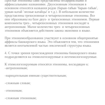
Простые этнонимы сами представлены безаффиксными и
аффиксальными названиями. Двуосновным этнонимам в
основном относятся названия родов (барын-табын 'барын-табын',
урман-катай 'лесные катайцы' и т.д.). В небольшом количестве
представлены трехосновные и четырехосновные этнонимы. Все
они образованы на базе двух- и трехосновных этнонимов. Первые
компоненты трех-, четырехосновных этнонимов восходят к
антропонимам. Малое количество трех- и четырехосновных
этнонимов объясняется действием закона экономии в языке.
При этнонимообразовании участвуют в основном общепринятые
аффиксы башкирского языка. Это объясняется тем, что этнонимия
является неотъемлемой частью лексической структуры языка.
4. С точки зрения происхождения этнонимы башкирского языка
подразделяются на этимологизируемые и неэтимологизируемые.
К этимологизируемым относятся этнонимы, восходящие к:
-антропонимам;
-нарицательным именам существительным;
-сложным словам;
-этнонимам;
-сложным этнонимам;