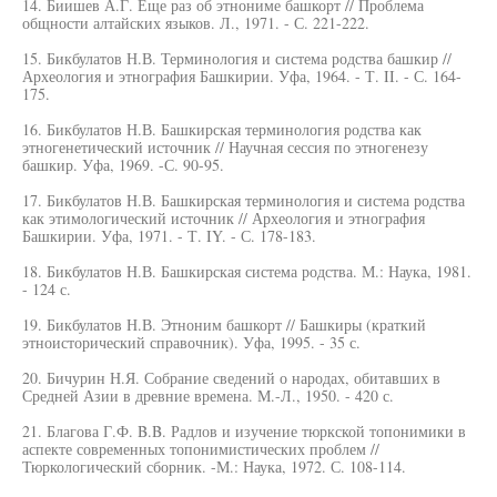
14. Биишев А.Г. Еще раз об этнониме башкорт // Проблема
общности алтайских языков. Л., 1971. - С. 221-222.
15. Бикбулатов Н.В. Терминология и система родства башкир //
Археология и этнография Башкирии. Уфа, 1964. - Т. II. - С. 164-
175.
16. Бикбулатов Н.В. Башкирская терминология родства как
этногенетический источник // Научная сессия по этногенезу
башкир. Уфа, 1969. -С. 90-95.
17. Бикбулатов Н.В. Башкирская терминология и система родства
как этимологический источник // Археология и этнография
Башкирии. Уфа, 1971. - Т. IY. - С. 178-183.
18. Бикбулатов Н.В. Башкирская система родства. М.: Наука, 1981.
- 124 с.
19. Бикбулатов Н.В. Этноним башкорт // Башкиры (краткий
этноисторический справочник). Уфа, 1995. - 35 с.
20. Бичурин Н.Я. Собрание сведений о народах, обитавших в
Средней Азии в древние времена. М.-Л., 1950. - 420 с.
21. Благова Г.Ф. B.B. Радлов и изучение тюркской топонимики в
аспекте современных топонимистических проблем //
Тюркологический сборник. -М.: Наука, 1972. С. 108-114.