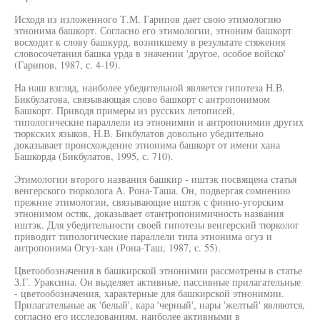
Исходя из изложенного Т.М. Гарипов дает свою этимологию
этнонима башкорт. Согласно его этимологии, этноним башкорт
восходит к слову башкурд, возникшему в результате стяжения
словосочетания башка урда в значении 'другое, особое войско'
(Гарипов, 1987, с. 4-19).
На наш взгляд, наиболее убедительной является гипотеза Н.В.
Бикбулатова, связывающая слово башкорт с антропонимом
Башкорт. Приводя примеры из русских летописей,
типологические параллели из этнонимии и антропонимии других
тюркских языков, Н.В. Бикбулатов довольно убедительно
доказывает происхождение этнонима башкорт от имени хана
Башкорда (Бикбулатов, 1995, с. 710).
Этимологии второго названия башкир - иштэк посвящена статья
венгерского тюрколога А. Рона-Таша. Он, подвергая сомнению
прежние этимологии, связывающие иштэк с финно-угорским
этнонимом остяк, доказывает отантропонимичность названия
иштэк. Для убедительности своей гипотезы венгерский тюрколог
приводит типологические параллели типа этнонима огуз и
антропонима Огуз-хан (Рона-Таш, 1987, с. 55).
Цветообозначения в башкирской этнонимии рассмотрены в статье
З.Г. Ураксина. Он выделяет активные, пассивные прилагательные
- цветообозначения, характерные для башкирской этнонимии.
Прилагательные ак 'белый', кара 'черный', нары 'желтый' являются,
согласно его исследованиям, наиболее активными в