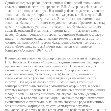
Одной из первых работ, посвященных башкирской этнонимии,
является книга известного археолога Р.Б. Ахмерова «Наскальные
знаки и этнонимы башкир». В данной работе он дает этимологии
этнонимов башкорт, бврйэн, тамъян, удэргэн, катай, мец, ко?эй,
табын, юрматы, туцгэуер, кыпсак. В частности, по этимологии
этнонима башкорт он пишет следующее: «.если обратимся к языку
древних тюрков, то увидим, что термин кор буквально означает
смелый, отважный мужчина, а термин корти - выражает слово
народ. Отсюда происходит, вероятно, этноним башкорт». Далее он
пишет: «. этноним башкорт можно толковать и по-другому. В
частности, персидский термин бажкиренд означает тамгасы; то
есть клеймовщик, который почти идентичен с этнонимом
башкорт» (Ахмеров, 1994, с. 74).
К этимологии этнонима башкир обращался известный тюрколог
Н.А. Баскаков. В статье «О происхождении этнонима башкир» он
проанализировал следующие этимологии: 1) волк-вожак; 2)
главный пчеловод; 3) главный аксакал; 4) народы главного
ведущего племени; 5) пять огузов; 6) башкорт идентичен с
этнонимом булгар [бунтовщик] и выдвинул несколько своих
гипотез. Вот одна из его гипотез: «. этимология этнонима
башкорт может быть связана с этнонимом огур ~ огуз, в состав
которых входили печенеги. Они находились в тесных отношениях
с родо-племенным объединением он-огуров, то есть «десятью
огурами», в то время, как башкиры - кыпчаки по происхождению,
смешавшиеся с булгарами, были тесно связаны с родо-племенным
объединением котригузов, то есть «тридцатью огурами»,
приходясь друг другу ваджа (свояками) по выбору невест и жен из