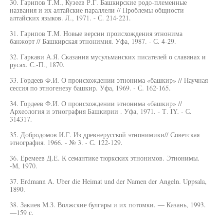
30. Гарипов Т.М., Кузеев Р.Г. Башкирские родо-племенные
названия и их алтайские параллели // Проблемы общности
алтайских языков. Л., 1971. - С. 214-221.
31. Гарипов Т.М. Новые версии происхождения этнонима
банжорт // Башкирская этнонимия. Уфа, 1987. - С. 4-29.
32. Гаркави А.Я. Сказания мусульманских писателей о славянах и
русах. С.-П., 1870.
33. Гордеев Ф.И. О происхождении этнонима «башкир» // Научная
сессия по этногенезу башкир. Уфа, 1969. - С. 162-165.
34. Гордеев Ф.И. О происхождении этнонима «башкир» //
Археология и этнография Башкирии . Уфа, 1971. - Т. IY. - С.
314317.
35. Добродомов И.Г. Из древнерусской этнонимики// Советская
этнография. 1966. - № 3. - С. 122-129.
36. Еремеев Д.Е. К семантике тюркских этнонимов. Этнонимы.
-М, 1970.
37. Erdmann А. Uber die Heimat und der Namen der Angeln. Uppsala,
1890.
38. Закиев М.З. Волжские булгары и их потомки. — Казань, 1993.
—159 с.