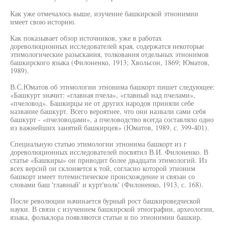
Как уже отмечалось выше, изучение башкирской этнонимии
имеет свою историю.
Как показывает обзор источников, уже в работах
дореволюционных исследователей края, содержатся некоторые
этимологические разыскания, толкования отдельных этнонимов
башкирского языка (Филоненко, 1913; Хвольсон, 1869; Юматов,
1989).
В.С.Юматов об этимологии этнонима башкорт пишет следующее:
«Башкурт значит: «главная пчела», «главный над пчелами»,
«пчеловод». Башкирцы не от других народов приняли себе
название башкурт. Всего вероятнее, что они назвали сами себя
башкурт - «пчеловодами», а пчеловодство всегда составляло одно
из важнейших занятий башкирцев» (Юматов, 1989, с. 399-401).
Специальную статью этимологии этнонима башкорт из г
дореволюционных исследователей посвятил В.И. Филоненко. В
статье «Башкиры» он приводит более двадцати этимологий. Из
всех версий он склоняется к той, согласно которой этноним
башкорт имеет тотемистическое происхождение и связан со
словами баш 'главный' и курт'волк' (Филоненко, 1913, с. 168).
После революции начинается бурный рост башкироведческой
науки. В связи с изучением башкирской этнографии, археологии,
языка, фольклора появляются статьи и по этнонимии башкир.