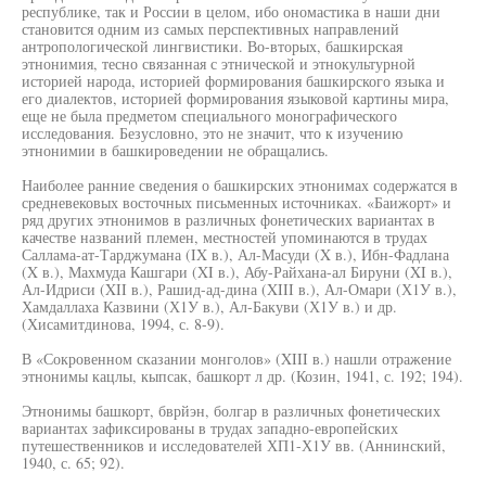
республике, так и России в целом, ибо ономастика в наши дни
становится одним из самых перспективных направлений
антропологической лингвистики. Во-вторых, башкирская
этнонимия, тесно связанная с этнической и этнокультурной
историей народа, историей формирования башкирского языка и
его диалектов, историей формирования языковой картины мира,
еще не была предметом специального монографического
исследования. Безусловно, это не значит, что к изучению
этнонимии в башкироведении не обращались.
Наиболее ранние сведения о башкирских этнонимах содержатся в
средневековых восточных письменных источниках. «Баижорт» и
ряд других этнонимов в различных фонетических вариантах в
качестве названий племен, местностей упоминаются в трудах
Саллама-ат-Тарджумана (IX в.), Ал-Масуди (X в.), Ибн-Фадлана
(X в.), Махмуда Кашгари (XI в.), Абу-Райхана-ал Бируни (XI в.),
Ал-Идриси (XII в.), Рашид-ад-дина (XIII в.), Ал-Омари (Х1У в.),
Хамдаллаха Казвини (Х1У в.), Ал-Бакуви (Х1У в.) и др.
(Хисамитдинова, 1994, с. 8-9).
В «Сокровенном сказании монголов» (XIII в.) нашли отражение
этнонимы кацлы, кыпсак, башкорт л др. (Козин, 1941, с. 192; 194).
Этнонимы башкорт, бврйэн, болгар в различных фонетических
вариантах зафиксированы в трудах западно-европейских
путешественников и исследователей ХП1-Х1У вв. (Аннинский,
1940, с. 65; 92).