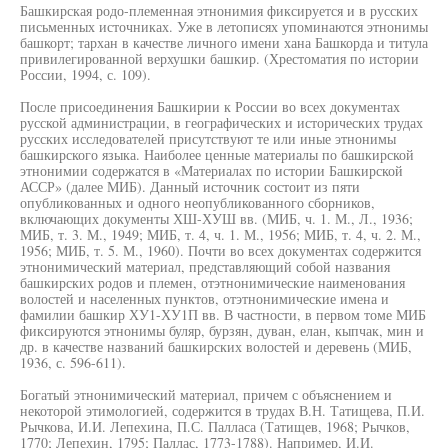
Башкирская родо-племенная этнонимия фиксируется и в русских
письменных источниках. Уже в летописях упоминаются этнонимы
башкорт; тархан в качестве личного имени хана Башкорда и титула
привилегированной верхушки башкир. (Хрестоматия по истории
России, 1994, с. 109).
После присоединения Башкирии к России во всех документах
русской администрации, в географических и исторических трудах
русских исследователей присутствуют те или иные этнонимы
башкирского языка. Наиболее ценные материалы по башкирской
этнонимии содержатся в «Материалах по истории Башкирской
АССР» (далее МИБ). Данный источник состоит из пяти
опубликованных и одного неопубликованного сборников,
включающих документы ХШ-ХУШ вв. (МИБ, ч. 1. М., Л., 1936;
МИБ, т. 3. М., 1949; МИБ, т. 4, ч. 1. М., 1956; МИБ, т. 4, ч. 2. М.,
1956; МИБ, т. 5. М., 1960). Почти во всех документах содержится
этнонимический материал, представляющий собой названия
башкирских родов и племен, отэтнонимические наименования
волостей и населенных пунктов, отэтнонимические имена и
фамилии башкир ХУ1-ХУ1П вв. В частности, в первом томе МИБ
фиксируются этнонимы буляр, бурзян, дуван, елан, кыпчак, мин и
др. в качестве названий башкирских волостей и деревень (МИБ,
1936, с. 596-611).
Богатый этнонимический материал, причем с объяснением и
некоторой этимологией, содержится в трудах В.Н. Татищева, П.И.
Рычкова, И.И. Лепехина, П.С. Палласа (Татищев, 1968; Рычков,
1770; Лепехин, 1795; Паллас, 1773-1788). Например, И.И.