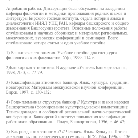
Апробация работы. Диссертация была обсуждена на заседаниях
кафедры филологии и методики преподавания родных языков и
литературы Бирского госпединститута, отдела истории языка и
диалектологии ИИЯЛ УНЦ РАН, кафедры башкирского и общего
языкознания Башгосуниверситета. Основные положения работы
опубликованы в научных сборниках и материалах региональных,
межвузовских, вузовских конференций и семинаров. Всего
опубликовано четыре статьи и одно учебное пособие:
1) Башкирская этнонимия. Учебное пособие для спецкурса
филологических факультетов. Уфа, 1999. 114 с.
2)Башкирская этнонимия. В журнале «Учитель Башкортостана»,
1998, № 3, с. 77-79.
3) Классификация этнонимов башкир. Язык, культура, традиции,
новаторство: Материалы межвузовской научной конференции.
Бирск, 1997, с. 130-132;
4) Родо-племенная структура башкир // Культура и языки народов
Башкортостана (формирование культуроведческой компетенции):
Тезисы докладов и сообщений региональной научно-практической
конференции. Башкирский институт повышения квалификации
работников образования. - Янаул, Башкортостан, 1996, с. 46-47;
5) Как рождаются этнонимы? // Человек. Язык. Культура. Тезисы
докладов научно-теоретического семинара. БГУ, Уфа, 1996, с. 136-