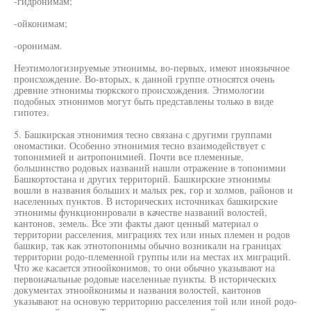
-гидронимам;
-ойконимам;
-оронимам.
Неэтимологизируемые этнонимы, во-первых, имеют иноязычное
происхождение. Во-вторых, к данной группе относятся очень
древние этнонимы тюркского происхождения. Этимологии
подобных этнонимов могут быть представлены только в виде
гипотез.
5. Башкирская этнонимия тесно связана с другими группами
ономастики. Особенно этнонимия тесно взаимодействует с
топонимией и антропонимией. Почти все племенные,
большинство родовых названий нашли отражение в топонимии
Башкортостана и других территорий. Башкирские этнонимы
вошли в названия больших и малых рек, гор и холмов, районов и
населенных пунктов. В исторических источниках башкирские
этнонимы функционировали в качестве названий волостей,
кантонов, земель. Все эти факты дают ценный материал о
территории расселения, миграциях тех или иных племен и родов
башкир, так как этнотопонимы обычно возникали на границах
территории родо-племенной группы или на местах их миграций.
Что же касается этноойконимов, то они обычно указывают на
первоначальные родовые населенные пункты. В исторических
документах этноойконимы и названия волостей, кантонов
указывают на основую территорию расселения той или иной родо-