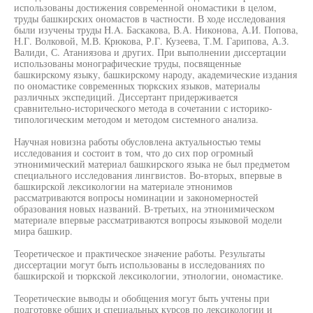
использованы достижения современной ономастики в целом,
труды башкирских ономастов в частности. В ходе исследования
были изучены труды H.A. Баскакова, В.А. Никонова, А.И. Попова,
Н.Г. Волковой, М.В. Крюкова, Р.Г. Кузеева, Т.М. Гарипова, А.З.
Валиди, С. Атаниязова и других. При выполнении диссертации
использованы монографические труды, посвященные
башкирскому языку, башкирскому народу, академические издания
по ономастике современных тюркских языков, материалы
различных экспедиций. Диссертант придерживается
сравнительно-исторического метода в сочетании с историко-
типологическим методом и методом системного анализа.
Научная новизна работы обусловлена актуальностью темы
исследования и состоит в том, что до сих пор огромный
этнонимический материал башкирского языка не был предметом
специального исследования лингвистов. Во-вторых, впервые в
башкирской лексикологии на материале этнонимов
рассматриваются вопросы номинации и закономерностей
образования новых названий. В-третьих, на этнонимическом
материале впервые рассматриваются вопросы языковой модели
мира башкир.
Теоретическое и практическое значение работы. Результаты
диссертации могут быть использованы в исследованиях по
башкирской и тюркской лексикологии, этнологии, ономастике.
Теоретические выводы и обобщения могут быть учтены при
подготовке общих и специальных курсов по лексикологии и