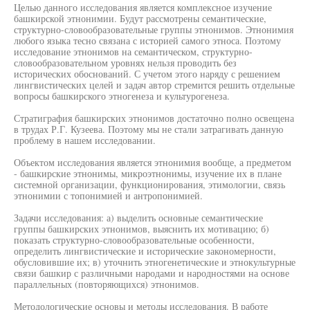
Целью данного исследования является комплексное изучение
башкирской этнонимии. Будут рассмотрены семантические,
структурно-словообразовательные группы этнонимов. Этнонимия
любого языка тесно связана с историей самого этноса. Поэтому
исследование этнонимов на семантическом, структурно-
словообразовательном уровнях нельзя проводить без
исторических обоснований. С учетом этого наряду с решением
лингвистических целей и задач автор стремится решить отдельные
вопросы башкирского этногенеза и культурогенеза.
Стратиграфия башкирских этнонимов достаточно полно освещена
в трудах Р.Г. Кузеева. Поэтому мы не стали затрагивать данную
проблему в нашем исследовании.
Объектом исследования является этнонимия вообще, а предметом
- башкирские этнонимы, микроэтнонимы, изучение их в плане
системной организации, функционирования, этимологии, связь
этнонимии с топонимией и антропонимией.
Задачи исследования: а) выделить основные семантические
группы башкирских этнонимов, выяснить их мотивацию; б)
показать структурно-словообразовательные особенности,
определить лингвистические и исторические закономерности,
обусловившие их; в) уточнить этногенетические и этнокультурные
связи башкир с различными народами и народностями на основе
параллельных (повторяющихся) этнонимов.
Методологические основы и методы исследования. В работе