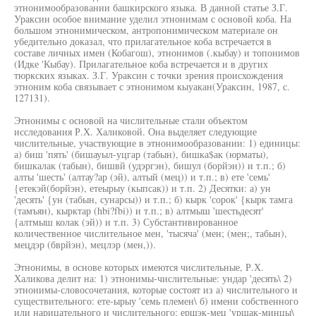
этнонимообразовании башкирского языка. В данной статье З.Г.
Ураксин особое внимание уделил этнонимам с основой коба. На
большом этнонимическом, антропонимическом материале он
убедительно доказал, что прилагательное коба встречается в
составе личных имен (Кобагош), этнонимов (.кыбау) и топонимов
(Идке 'Кыбау). Прилагательное коба встречается и в других
тюркских языках. З.Г. Ураксин с точки зрения происхождения
этноним коба связывает с этнонимом кыуакан(Ураксин, 1987, с.
127131).
Этнонимы с основой на числительные стали объектом
исследования Р.Х. Халиковой. Она выделяет следующие
числительные, участвующие в этнонимообразовании: 1) единицы:
а) биш 'пять' (бишауыл-уцгар (табын), бишка$ак (юрматы),
бишкалак (табын), бишвй (удэргэн), бишул (борйэн)) и т.п.; б)
алты 'шесть' (алтау?ар (эй), алтый (мец)) и т.п.; в) ете 'семь'
{етекэй(борйэн), етеырыу (кыпсак)) и т.п. 2) Десятки: а) ун
'десять' {ун (табын, сунарсы)) и т.п.; б) кырк 'сорок' {кырк тамга
(тамъян), кырктар (hbi?fbi)) и т.п.; в) алтмыш 'шестьдесят'
{алтмыш колак (эй)) и т.п. 3) Субстантивированное
количественное числительное мен, 'тысяча' (мен; (мен;, табын),
мецдэр (бврйэн), мецлэр (мен,)).
Этнонимы, в основе которых имеются числительные, Р.Х.
Халикова делит на: 1) этнонимы-числительные: ундар 'десять\ 2)
этнонимы-словосочетания, которые состоят из а) числительного и
существительного: ете-ырыу 'семь племен\ б) имени собственного
или нарицательного и числительного: ершэк-мец 'уршак-минцы\