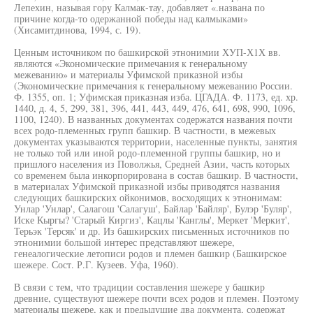
Лепехин, называя гору Калмак-тау, добавляет «.названа по
причине когда-то одержанной победы над калмыками»
(Хисамитдинова, 1994, с. 19).
Ценным источником по башкирской этнонимии ХУП-Х1Х вв.
являются «Экономические примечания к генеральному
межеванию» и материалы Уфимской приказной избы
(Экономические примечания к генеральному межеванию России.
Ф. 1355, оп. 1; Уфимская приказная изба. ЦГАДА. Ф. 1173, ед. хр.
1440, д. 4, 5, 299, 381, 396, 441, 443, 449, 476, 641, 698, 990, 1096,
1100, 1240). В названных документах содержатся названия почти
всех родо-племенных групп башкир. В частности, в межевых
документах указываются территории, населенные пункты, занятия
не только той или иной родо-племенной группы башкир, но и
пришлого населения из Поволжья, Средней Азии, часть которых
со временем была инкорпорирована в состав башкир. В частности,
в материалах Уфимской приказной избы приводятся названия
следующих башкирских ойконимов, восходящих к этнонимам:
Унлар 'Унлар', Салагош 'Салагуш', Байлар 'Байляр', Булэр 'Буляр',
Иске Кыргы? 'Старый Киргиз', Кацлы 'Канглы', Меркет 'Меркит',
Терьэк 'Терсяк' и др. Из башкирских письменных источников по
этнонимии большой интерес представляют шежере,
генеалогические летописи родов и племен башкир (Башкирское
шежере. Сост. Р.Г. Кузеев. Уфа, 1960).
В связи с тем, что традиции составления шежере у башкир
древние, существуют шежере почти всех родов и племен. Поэтому
материалы шежере, как и предыдущие два документа, содержат