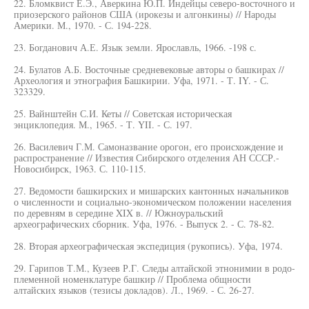
22. Бломквист Е.Э., Аверкина Ю.П. Индейцы северо-восточного и
приозерского районов США (ирокезы и алгонкины) // Народы
Америки. М., 1970. - С. 194-228.
23. Богданович А.Е. Язык земли. Ярославль, 1966. -198 с.
24. Булатов А.Б. Восточные средневековые авторы о башкирах //
Археология и этнография Башкирии. Уфа, 1971. - Т. IY. - С.
323329.
25. Вайнштейн С.И. Кеты // Советская историческая
энциклопедия. М., 1965. - Т. YII. - С. 197.
26. Василевич Г.М. Самоназвание орогон, его происхождение и
распространение // Известия Сибирского отделения АН СССР.-
Новосибирск, 1963. С. 110-115.
27. Ведомости башкирских и мишарских кантонных начальников
о численности и социально-экономическом положении населения
по деревням в середине XIX в. // Южноуральский
археографических сборник. Уфа, 1976. - Выпуск 2. - С. 78-82.
28. Вторая археографическая экспедиция (рукопись). Уфа, 1974.
29. Гарипов Т.М., Кузеев Р.Г. Следы алтайской этнонимии в родо-
племенной номенклатуре башкир // Проблема общности
алтайских языков (тезисы докладов). Л., 1969. - С. 26-27.