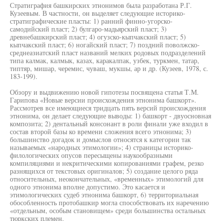
Стратиграфия башкирских этнонимов была разработана Р.Г.
Кузеевым. В частности, он выделяет следующие историко-
стратиграфические пласты: 1) ранний финно-угорско-
самодийский пласт; 2) булгаро-мадьярский пласт; 3)
древнебашкирский пласт; 4) огузско-кыпчакский пласт; 5)
кыпчакский пласт; 6) ногайский пласт; 7) поздний поволжско-
среднеазиатский пласт названий мелких родовых подразделений
типа калмак, калмык, казах, каракалпак, узбек, туркмен, татар,
типтяр, мишар, черемис, чуваш, мукшы, ар и др. (Кузеев, 1978, с.
183-199).
Обзору и выдвижению новой гипотезы посвящена статья Т.М.
Гарипова «Новые версии происхождения этнонима башкорт».
Рассмотрев все имеющиеся тридцать пять версий происхождения
этнонима, он делает следующие выводы: 1) башкорт - двуосновная
композита; 2) дентальный консонант в роли финали уже входил в
состав второй базы ко времени сложения всего этнонима; 3)
большинство догадок и домыслов относятся к категории так
называемых «народных этимологии»; 4) страницы историко-
филологических опусов пересыщены наукообразными
компиляциями и некритическими копированиями графем, резко
разнящихся от текстовых оригиналов; 5) создание целого ряда
относительных, неокончательных, «временных» этимологий для
одного этнонима вполне допустимо. Это касается и
этимологических судеб этнонима башкорт, 6) территориальная
обособленность протобашкир могла способствовать их наречению
«отдельным, особым становищем» среди большинства остальных
тюркских племен.