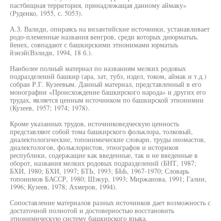
пастбищная территория, принадлежащая данному аймаку»
(Руденко, 1955, с. 5053).
А.З. Валиди, опираясь на византийские источники, устанавливает
родо-племенные названия венгров, среди которых диюрматыъ.
йенех, совпадают с башкирскими этнонимами юрматыъ
йэнэй(Вэлиди, 1994, 18 б.).
Наиболее полный материал по названиям мелких родовых
подразделений башкир (ара, зат, тубэ, нэдел, током, аймак и т.д.)
собран Р.Г. Кузеевым. Данный материал, представленный в его
монографии «Происхождение башкирского народа» и других его
трудах, является ценным источником по башкирской этнонимии
(Кузеев, 1957; 1974; 1978).
Кроме указанных трудов, источниковедческую ценность
представляют собой тома башкирского фольклора, толковый,
диалектологические, топонимические словари, труды ономастов,
диалектологов, фольклористов, этнографов и историков
республики, содержащие как введенные, так и не введенные в
оборот, названия мелких родовых подразделений (БНТ, 1987;
БХИ, 1980; БХИ, 1997; БТЬ, 1993; БЬЬ, 1967-1970; Словарь
топонимов БАССР, 1980; Шэкур, 1993; Миржанова, 1991; Галин,
1996; Кузеев, 1978; Ахмеров, 1994).
Сопоставление материалов разных источников дает возможность с
достаточной полнотой и достоверностью восстановить
этнонимическую систему башкирского языка.