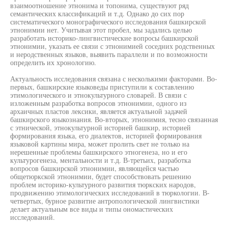
взаимоотношение этнонима и топонима, существуют ряд
семантических классификаций и т.д. Однако до сих пор
систематического монографического исследования башкирской
этнонимии нет. Учитывая этот пробел, мы задались целью
разработать историко-лингвистические вопросы башкирской
этнонимии, указать ее связи с этнонимией соседних родственных
и неродственных языков, выявить параллели и по возможности
определить их хронологию.
Актуальность исследования связана с несколькими факторами. Во-
первых, башкирские языковеды приступили к составлению
этимологического и этнокультурного словарей. В связи с
изложенным разработка вопросов этнонимии, одного из
архаичных пластов лексики, является актуальной задачей
башкирского языкознания. Во-вторых, этнонимия, тесно связанная
с этнической, этнокультурной историей башкир, историей
формирования языка, его диалектов, историей формирования
языковой картины мира, может пролить свет не только на
нерешенные проблемы башкирского этногенеза, но и его
культурогенеза, ментальности и т.д. В-третьих, разработка
вопросов башкирской этнонимии, являющейся частью
общетюркской этнонимии, будет способствовать решению
проблем историко-культурного развития тюркских народов,
продвижению этимологических исследований в тюркологии. В-
четвертых, бурное развитие антропологической лингвистики
делает актуальным все виды и типы ономастических
исследований.