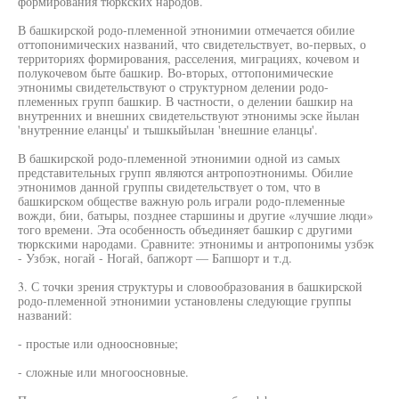
формирования тюркских народов.
В башкирской родо-племенной этнонимии отмечается обилие
оттопонимических названий, что свидетельствует, во-первых, о
территориях формирования, расселения, миграциях, кочевом и
полукочевом быте башкир. Во-вторых, оттопонимические
этнонимы свидетельствуют о структурном делении родо-
племенных групп башкир. В частности, о делении башкир на
внутренних и внешних свидетельствуют этнонимы эске йылан
'внутренние еланцы' и тышкыйылан 'внешние еланцы'.
В башкирской родо-племенной этнонимии одной из самых
представительных групп являются антропоэтнонимы. Обилие
этнонимов данной группы свидетельствует о том, что в
башкирском обществе важную роль играли родо-племенные
вожди, бии, батыры, позднее старшины и другие «лучшие люди»
того времени. Эта особенность объединяет башкир с другими
тюркскими народами. Сравните: этнонимы и антропонимы узбэк
- Узбэк, ногай - Ногай, бапжорт — Бапшорт и т.д.
3. С точки зрения структуры и словообразования в башкирской
родо-племенной этнонимии установлены следующие группы
названий:
- простые или одноосновные;
- сложные или многоосновные.