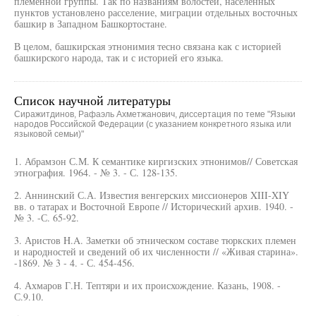
племенной группы. Так по названиям волостей, населенных
пунктов установлено расселение, миграции отдельных восточных
башкир в Западном Башкортостане.
В целом, башкирская этнонимия тесно связана как с историей
башкирского народа, так и с историей его языка.
Список научной литературы
Сиражитдинов, Рафаэль Ахметжанович, диссертация по теме "Языки
народов Российской Федерации (с указанием конкретного языка или
языковой семьи)"
1. Абрамзон С.М. К семантике киргизских этнонимов// Советская
этнография. 1964. - № 3. - С. 128-135.
2. Аннинский С.А. Известия венгерских миссионеров XIII-XIY
вв. о татарах и Восточной Европе // Исторический архив. 1940. -
№ 3. -С. 65-92.
3. Аристов H.A. Заметки об этническом составе тюркских племен
и народностей и сведений об их численности // «Живая старина».
-1869. № 3 - 4. - С. 454-456.
4. Ахмаров Г.Н. Тептяри и их происхождение. Казань, 1908. -
С.9.10.