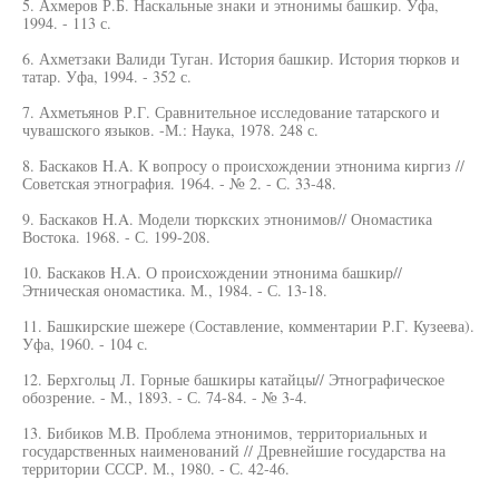
5. Ахмеров Р.Б. Наскальные знаки и этнонимы башкир. Уфа,
1994. - 113 с.
6. Ахметзаки Валиди Туган. История башкир. История тюрков и
татар. Уфа, 1994. - 352 с.
7. Ахметьянов Р.Г. Сравнительное исследование татарского и
чувашского языков. -М.: Наука, 1978. 248 с.
8. Баскаков H.A. К вопросу о происхождении этнонима киргиз //
Советская этнография. 1964. - № 2. - С. 33-48.
9. Баскаков H.A. Модели тюркских этнонимов// Ономастика
Востока. 1968. - С. 199-208.
10. Баскаков H.A. О происхождении этнонима башкир//
Этническая ономастика. М., 1984. - С. 13-18.
11. Башкирские шежере (Составление, комментарии Р.Г. Кузеева).
Уфа, 1960. - 104 с.
12. Берхгольц Л. Горные башкиры катайцы// Этнографическое
обозрение. - М., 1893. - С. 74-84. - № 3-4.
13. Бибиков М.В. Проблема этнонимов, территориальных и
государственных наименований // Древнейшие государства на
территории СССР. М., 1980. - С. 42-46.