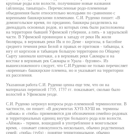
крупные роды или волости, получившие новые названия
(айлинцы, таныпцы)». Перечисленные родо-племенные
объединения были относительно молодыми по сравнению с
коренными башкирскими племенами. С.И. Руденко пишет: «В
домонгольское время, по преданию, башкиры разделялись на
двенадцать основных родов, из которых семь были расположены
на территории бывшей Уфимской губернии, а пять - в зауральской
части. В Уфимской провинции к западу от реки Ик жили
бюлярцы, в верховьях реки Ик и по Деме - киргизы, в бассейне
среднего течения реки Белой и правых ее притоков - табынцы, к
югу от киргизов и табынцев большую территорию по Общему
Сырту занимали кипчаки, а в верховьях реки Сакмары и на
востоке в верховьях рек Сакмары и Урала - бурзяне». Из
вышеизложенного следует, что С.И.Руденко не только перечисляет
«коренные» башкирские племена, но и указывает на территории
их расселения.
Указанная работа С.И. Руденко ценна еще тем, что он на
материалах переписей 1735, 1737 гг. показывает, сколько было
волостей в Уфимском уезде.
С.И. Руденко затронул вопросы родо-племенной терминологии. В
частности, он пишет: «В документах ХУП-ХУШ вв. термины
«аймак» и «тюба» применяются для обозначения семейно-родовых
и территориальных единиц внутри большого рода или волости.
«Аймак» - термин, вошедший в употребление в монгольское
время, - означает совокупность нескольких, обычно родственных
семей; «тюба» (тубэ) - понятие территориальное, обычно