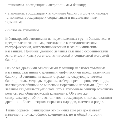
- этнонимы, восходящие к антропонимам башкир;
- этнонимы, восходящие к этнонимам башкир и других народов;
-этнонимы, восходящие к социальным и имущественным
терминам;
-числовые этнонимы.
В башкирской этнонимии из перечисленных групп больше всего
представлены этнонимы, восходящие к тотемистическим,
географическим, антропонимическим и этнонимическим
названиям. Причины данного явления связаны с особенностями
этногенеза и культурогенеза, этнической и социальной историей
башкир.
Наиболее древними этнонимами у башкир являются тотемные
названия, связанные с древними мифическими представлениями
башкир. В этнонимии нашли отражение следующие тотемы
башкир: волк, медведь, журавль, лебедь, орел, ворон, змея и др.,
являющиеся общими со многими тюркскими народами. Данное
явление свидетельствует о том, что в этногенезе башкир основную
роль сыграл общетюркский компонент. Об этом же
свидетельствует обилие этнонимов, восходящих к наименованиям
древних и более поздних тюркских народов, племен и родов.
Таким образом, башкирская этнонимия еще раз доказывает
наличие не только общего компонента, но и общей истории