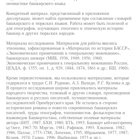
ономастике башкирского языка.
Конкретный материал, представленный в приложении
диссертации, может найти применение при составлении словарей
башкирского и тюркских языков. Работа может быть полезной и
для этнографов, изучающих этногенез и этническую историю
башкир и других тюркских народов.
Материалы исследования. Материалом для работы явились
этнонимы, зафиксированные в «Материалах по истории БАССР»,
«Экономических примечаниях к генеральному межеванию»,
башкирских шежере (МИБ, 1936; 1949; 1956; 1960;
Экономические примечания к генеральному межеванию России,
ЦГАДА, ф. 1355, оп. 1, д. 929, 1884, 1874, 1861 и др.; БШ, 1960).
Кроме первоисточников, мы пользовались материалами, которые
содержатся в трудах С.И. Руденко, А.З. Валиди, Р.Г. Кузеева и др.
В процессе исследования широко привлекались материалы
народного творчества, толковый и другие словари, произведения
башкирских и русских писателей, путешественников,
исследователей Оренбургского края. Не остались в стороне
исторические романы и повести современных башкирских
писателей, труды этнографов, топонимистов, фольклористов и
языковедов Башкортостана, собственные полевые материалы
автора (БНТ, 1987; БХИ, 1980; БТЬ, 1993; Башкорт ьейлэштэренец
ьу?леге, 1967-70; Мэргэн, 1981; Рафиков, 1993; Хэкимов, 1982;
1986; Паллас, 1773-1788; Лепехин, 1795; Ибраьимов, 1977; 1987;
Кузеев, 1974; Галин, 1996; Ишбердин, 1973 и др.).