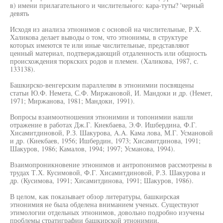
в) имени прилагательного и числительного: кара-туты? 'черный
девять
Исходя из анализа этнонимов с основой на числительные, Р.Х.
Халикова делает выводы о том, что этнонимы, в структуре
которых имеются те или иные числительные, представляют
ценный материал, подтверждающий отдаленность или общность
происхождения тюркских родов и племен. (Халикова, 1987, с.
133138).
Башкирско-венгерским параллелям в этнонимии посвящены
статьи Ю.Ф. Немета, С.Ф. Миржановой, И. Мандоки и др. (Немет,
1971; Миржанова, 1981; Мандоки, 1991).
Вопросы взаимоотношения этнонимии и топонимии нашли
отражение в работах Дж.Г. Киекбаева, Э.Ф. Ишбердина, Ф.Г.
Хисамитдиновой, Р.З. Шакурова, A.A. Кама лова, М.Г. Усмановой
и др. (Киекбаев, 1956; Ишбердин, 1973; Хисамитдинова, 1991;
Шакуров, 1986; Камалов, 1994; 1997; Усманова, 1994).
Взаимопроникновение этнонимов и антропонимов рассмотрены в
трудах Т.Х. Кусимовой, Ф.Г. Хисамитдиновой, Р.З. Шакурова и
др. (Кусимова, 1991; Хисамитдинова, 1991; Шакуров, 1986).
В целом, как показывает обзор литературы, башкирская
этнонимия не была обделена вниманием ученых. Существуют
этимологии отдельных этнонимов, довольно подробно изучены
проблемы стратиграфии башкирской этнонимии,