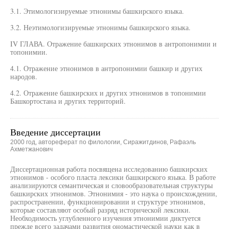
3.1. Этимологизируемые этнонимы башкирского языка.
3.2. Неэтимологизируемые этнонимы башкирского языка.
IV ГЛАВА. Отражение башкирских этнонимов в антропонимии и
топонимии.
4.1. Отражение этнонимов в антропонимии башкир и других
народов.
4.2. Отражение башкирских и других этнонимов в топонимии
Башкортостана и других территорий.
Введение диссертации
2000 год, автореферат по филологии, Сиражитдинов, Рафаэль
Ахметжанович
Диссертационная работа посвящена исследованию башкирских
этнонимов - особого пласта лексики башкирского языка. В работе
анализируются семантическая и словообразовательная структуры
башкирских этнонимов. Этнонимия - это наука о происхождении,
распространении, функционировании и структуре этнонимов,
которые составляют особый разряд исторической лексики.
Необходимость углубленного изучения этнонимии диктуется
прежде всего задачами развития ономастической науки как в