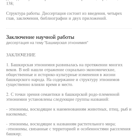
138;
Структура работы. Диссертация состоит из введения, четырех
глав, заключения, библиографии и двух приложений.
Заключение научной работы
диссертация на тему "Башкирская этнонимия"
ЗАКЛЮЧЕНИЕ
1. Башкирская этнонимия развивалась на протяжении многих
веков. В ней нашли отражение социально-экономические,
общественные и историко-культурные изменения в жизни
башкирского народа. На содержание и структуру этнонимов
существенно влияли время и место.
2. С точки зрения семантики в башкирской родо-племенной
этнонимии установлены следующие группы названий:
- этнонимы, восходящие к наименованиям животных, птиц, рыб и
насекомых;
- этнонимы, восходящие к названиям растительного мира;
-этнонимы, связанные с территорией и особенностями расселения
башкир;