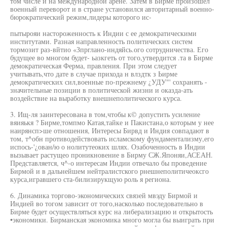
том числе и на международной арене. Затем в Бирме произошел
военный переворот и в стране установился авторитарный военно-
бюрократический режим,лидеры которого ис-
пытырояи настороженность к Индии с ее демократическими
институтами. Разная направленность политических систем
тормозит раз-вйтио «Зпрглано-индяйсь.ого сотрудничества. Его
будущее во многом будет- ьазкгеть от того,утвердится .та в Бирме
демократическая Ферма, правления. При этом следует
учитывать,что дате в случае прихода н влздтк з Ьирме
демократических сил,военные по-прежнему ¿УДУ"' сохранять -
значительные позиции в политической жизни и оказда-ать
воздействие на выработку внешнеполитического курса.
3. Ищ-ля заинтересована в том,чтобы к© допустить усиление
вяияькя ? Бирме,томпмо Катая,тайке и Пакистана,о которым у нее
наирянсп>ше отношения, Интересы Бирвд и Индия совпадают в
том, т^обн противодействовать исламскому фундаментализму,его
испось-'¿ован/ю о нолитутеоких шлях. Озабоченность в Индии
вызывает растущео проникновение в Бирму СЖ.Японяи,АСЕАН.
Представляется, ч^-о интересам Индии отвечало бы проведение
Бирмой и в дальнейшем нейтралистского рнешнеполитичеоксго
курса,игравшего ста-билизирукщую роль я региона.
6. Динамика торгово-экономических связей мвэду Бирмой и
Индией во тогом зависит от того,насколько последовательно в
Бирме будет осуществляться курс на либерализацию и открытость
•экономики. Бирманская экономика много могла бы выиграть при