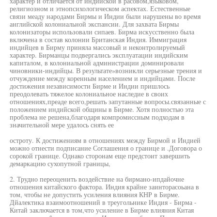
характер и отличается от индийской в расовом,языковом,
религиозном и этнопсихологическом аспектах. Естественные
связи меаду народами Бирмы и Индии были нарушены во время
английской колониальной экспансии. Для захвата Бирмы
колонизаторы использовали сипаев. Бирма искусственно была
включена в состав колонии Британская Индия. Иммиграция
индийцев в Бирму приняла массовый и неконтролируемый
характер. Бирманцы подвергались эксплуатации индийским
капиталом, в колониальной администрации доминировали
чиновники-индийцы. В результате»возникли серьезные трения и
отчуждение между коренным населением и индийцами. После
достижения независимости Бирме и Индии пришлось
преодолевать тяжелое колониальное наследие в своих
отношениях,преаде всего,решать запутанные вопросы.связанные с
положением индийской общины в Бирме. Хотя полностью эта
проблема не решена,благодаря компромиссным подходам в
значительной мере удалось снять ее
остроту. К достижениям в отношениях между Бирмой и Индией
можно отнести подписание Соглашения о границе и .Договора о
сорокой границе. Однако сторонам еще предстоит завершить
демаркацию сухопутной границы,
2. Трудно переоценить воздействие на бирмано-ипдайочне
отношения китайского фактора. Индия крайне заинторасоьана в
том, чтобы не допустить усиления влияния КНР в Бирме.
Дйалектика взаимоотношений в треугольнике Индия - Бирма -
Китай заключается в том,что усиление в Бирме влияния Китая