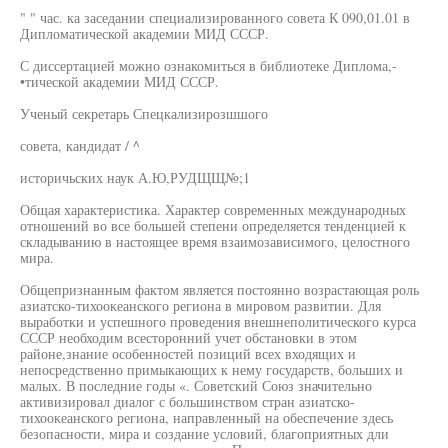
" " час. ка заседании специализированного совета К 090,01.01 в
Дипломатической академии МИД СССР.
С диссертацией можно ознакомиться в библиотеке Диплома,-
•тической академии МИД СССР.
Ученый секретарь Спецкализирозшшого
совета, кандидат / ^
историчьских наук А.Ю,РУДЩЩ№;1
Общая характеристика. Характер современных международных
отношений во все большей степени определяется тенденцией к
складыванию в настоящее время взаимозависимого, целостного
мира.
Общепризнанным фактом является постоянно возрастающая роль
азиатско-тихоокеанского региона в мировом развитии. Для
выработки и успешного проведения внешнеполитического курса
СССР необходим всесторонний учет обстановки в этом
районе,знание особенностей позиций всех входящих и
непосредственно примыкающих к нему государств, больших и
малых. В последние годы «. Советский Союз значительно
активизировал диалог с большинством стран азиатско-
тихоокеанского региона, направленный на обеспечение здесь
безопасности, мира и создание условий, благоприятных дли