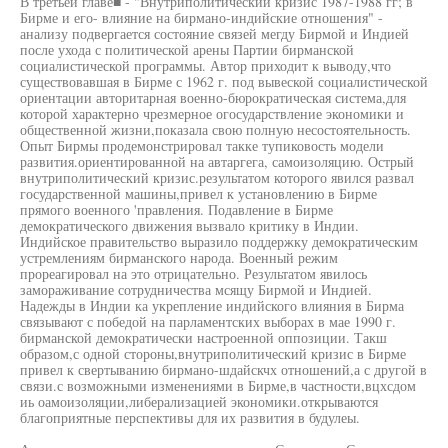
В третьей главе■ - "Внутриполитический кризис 1987-1988 гг; в
Бирме и его- влияние на бирмано-индийские отношения" -
анализу подвергается состояние связей мегду Бирмой и Индией
после ухода с политической арены Партии бирманской
социалистической программы. Автор приходит к выводу,что
существовавшая в Бирме с 1962 г. под вывеской социалистической
ориентации авторитарная военно-бюрократическая система,для
которой характерно чрезмерное огосударствление экономики и
общественной жизни,показала свою полную несостоятельность.
Опыт Бирмы продемонстрировал такке тупиковость модели
развития.ориентированной на автаргега, самоизоляцию. Острый
внутриполитический кризис.результатом которого явился развал
государственной машины,привел к установлению в Бирме
прямого военного 'правления. Подавление в Бирме
демократического движения вызвало критику в Индии.
Индийское правительство выразило поддержку демократическим
устремлениям бирманского народа. Военный режим
прореагировал на это отрицательно. Результатом явилось
замораживание сотрудничества мсящу Бирмой и Индией.
Надежды в Индии ка укрепление индийского влияния в Бирма
связывают с победой на парламентских выборах в мае 1990 г.
бирманской демократически настроенной оппозиции. Такш
образом,с одной стороны,внутриполитический кризис в Бирме
привел к свертыванию бирмано-шдайскчх отношений,а с другой в
связи.с возможными изменениями в Бирме,в частности,вцхсдом
иь оамоизоляции,либерализацией экономики.открываются
благоприятные перспективы для их развития в будулеы.