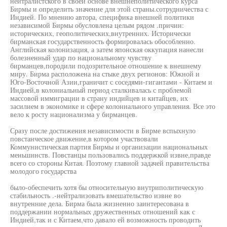
нейтралистского в своей основе внешнеполитического курса
Бирмы и определить значение для этой страны.сотрудничества с
Индией. По мнению автора, специфика внешней политики
независимой Бирмы обусловлена целым рядом .причин:
исторических, геополитических,внутренних. Исторически
бирманская государственность формировалась обособленно.
Английская колонизация, а затем японская оккупация нанесли
болезненный удар по национальному чувству
бирманцев,породили подозрительное отношение к внешнему
миру. Бирма расположена на стыке двух регионов: Южной и
Юго-Восточной Азии,граничит с соседями-гигантами - Китаем и
Индией,в колониальный период сталкивалась с проблемой
массовой иммиграции в страну индийцев и китайцев, их
засилием в экономике и сфере колониального управления. Все это
вело к росту национализма у бирманцев.
Сразу после достижения независимости в Бирме вспыхнуло
повстанческое движение,в котором участвовали
Коммунистическая партия Бирмы и организации национальных
меньшинств. Повстанцы пользовались поддержкой извне,правде
всего со стороны Китая. Поэтому главной задачей правительства
молодого государства
было-обеспечить хотя бы относительную внутриполитическую
стабильность .-нейтрализовать вмешательство извне во
внутренние дела. Бирма была жизненно заинтересована в
поддержании нормальных дружественных отношений как с
Индией,так и с Китаем,что давало ей возможность проводить