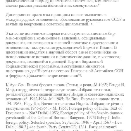
диалектический подход; применяется системный, комплексный
анализ рассматриваема йвлений в их совокупности/
Диссертант опирается на принципы нового мышления в
международных отношениях, обоснованные руководством СССР и
взятые на вооружение советской дипломатией. •
3 качестве источников широко используются совместные бир-
мано-индийские коммюнике и заявления, официальные
документы, относящиеся к внешней политике и двусторонним
отношениям,- выступления руководителей Бирмы и Индии. В
диссертации вводятся в научный оборот ранее практически не
использованные источники и фактические данные, в частности,
документы, являвшейся правящей Партии бирманской
социалистической программы, выступления министров
иностранных дел"Бирмы на сессиях Генеральной Ассамблеи ООН
и фору»,их Движения неприсоединения*/.
I/ Ауи Сан. Бирма бросает вызов. Статьи и речи,-М.1965; Ганди И.
Мир, сотрудничество,неприсоединение. Избранные статьи,
речи.интервью о внешней политике Индии и советско-индийских
отношения*. I982-I984.-M. 1985; Не Вин, Бирма на новом пути.
-М. 1965; Неру Дн, Внешняя политика Индии. Избранные речи и
выступления, I946-I964. - М. 1965; Foreign policy of India. Text of
Documents. - Nat? Delhi) 1953; Foreign policy of the Sevolt:-tionar-v
goveiraaoiit of the Union of Burma. - Rangoon. 1973i liebry J. India
foreign policy. Selected speeches. September 1946 - April 1567 - Iicw
Dslhi, 198.3} 4he fourth 'Party СспягаОЕ, 1381. Party chairman^