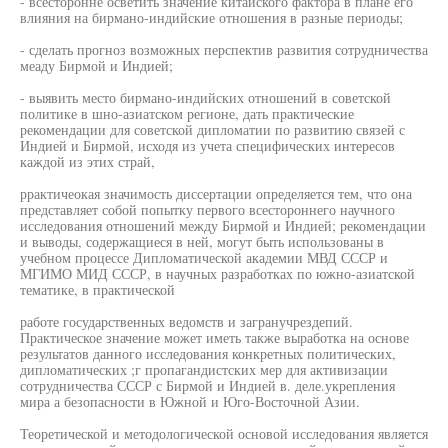
- всесторонне осветить значение китайского фактора в плане его
влияния на бирмано-индийские отношения в разные периоды;
- сделать прогноз возможных перспектив развития сотрудничества
меаду Бирмой и Индией;
- выявить место бирмано-индийских отношений в советской
политике в шно-азиатском регионе, дать практические
рекомендации для советской дипломатии по развитию связей с
Индией и Бирмой, исходя из учета специфических интересов
каждой из этих страй,
ррактичеокая значимость диссертации определяется тем, что она
представляет собой попытку первого всестороннего научного
исследования отношений между Бирмой и Индией; рекомендации
и выводы, содержащиеся в ней, могут быть использованы в
учебном процессе Дипломатической академии МВД СССР и
МГИМО МИД СССР, в научных разработках по южно-азиатской
тематике, в практической
работе государственных ведомств и загранучрездепий.
Практическое значение может иметь также выработка на основе
результатов данного исследования конкретных политических,
дипломатических ;г пропагандистских мер для активизации
сотрудничества СССР с Бирмой и Индией в. деле.укрепления
мира а безопасности в Южной и Юго-Восточной Азии.
Теоретической и методологической основой исследования является