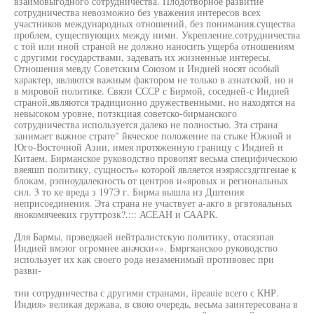
взаимовыгодного сотрудничества. Плодотворное развитие
сотрудничества невозможно без уважения интересов всех
участников международных отношений, без понимания.существа
проблем, существующих между ними. Укрепление.сотрудничества
с той или иной страной не должно наносить ущерба отношениям
с другими государствами, задевать их жизненные интересы.
Отношения мевду Советским Союзом и Индией носят особый
характер, являются важным фактором не только в азиатской, но и
в мировой политике. Связи СССР с Бирмой, соседней-с Индией
страной,являются традиционно дружественными, но находятся на
невысоком уровне, потзкциая советско-бирманского
сотрудничества используется далеко не полностью. Зта страна
занимает важное страте" йкческое положение па стыке Южной и
Юго-Восточной Азии, имея протяженную границу с Индией и
Китаем, Бирманское руководство провопят весьма специфическою
вяеяшп политику, сущность» которой является нэяряссздгпгеиае к
блокам, рэпноудалекность от центров и«яровых и региональных
сил. 3 то ке вреда з 197Э г. Бирма вышла из Дштения
неприсоединения. Эта страна не участвует а-акго в ргвтояальных
янокомячееких груттрозк?.::: АСЕАН и СААРК.
Для Бармы, прэведяаей нейтралистскую политику, отасязпая
Индией вмэюг огромнее аначски«». Бмргяанскоо руководство
использует их как своего рода незаменимый противовес при
разви-
тии сотрудничества с другими странами, iipeauie всего с КНР.
Индия» великая держава, в свою очередь, весьма заинтересована в