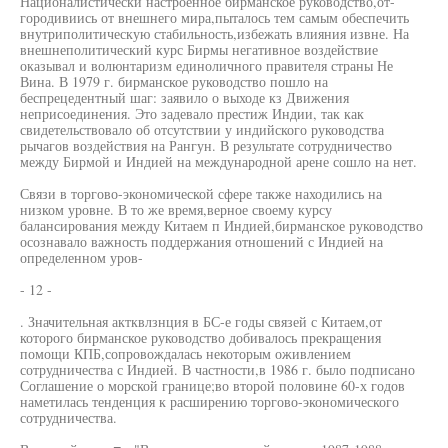
Националистически настроенное бирманское руководство,от-
городивиись от внешнего мира,пыталось тем самым обеспечить
внутриполитическую стабильность,избежать влияния извне. На
внешнеполитический курс Бирмы негативное воздействие
оказывал и волюнтаризм единоличного правителя страны Не
Вина. В 1979 г. бирманское руководство пошло на
беспрецедентный шаг: заявило о выходе кз Движения
неприсоединения. Это задевало престиж Индии, так как
свидетельствовало об отсутствии у индийского руководства
рычагов воздействия на Рангун. В результате сотрудничество
между Бирмой и Индией на международной арене сошло на нет.
Связи в торгово-экономической сфере также находились на
низком уровне. В то же время,верное своему курсу
балансирования между Китаем п Индией,бирманское руководство
осознавало важность поддержания отношений с Индией на
определенном уров-
- 12 -
. Значительная актквлзнция в БС-е годы связей с Китаем,от
которого бирманское руководство добивалось прекращения
помощи КПБ,сопровождалась некоторым оживлением
сотрудничества с Индией. В частности,в 1986 г. было подписано
Соглашение о морской границе;во второй половине 60-х годов
наметилась тенденция к расширению торгово-экономического
сотрудничества.