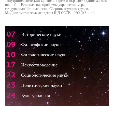
"Внутриполитический кризис в Бкрме и бЕр^анс~ккдийсга;ь отз;
шьння". - Ретаональнае проблемы укрепления мера и
мездуиародн' безопасности, Сборник научных трудов. -
М..Дипломатическая ак: демия ШД СССР, 19Э0 (0,8 и.л,).
07
Исторические науки
09
Философские науки
10
Филологические науки
17
Искусствоведение
22
Социологические науки
23
Политические науки
24
Культурология