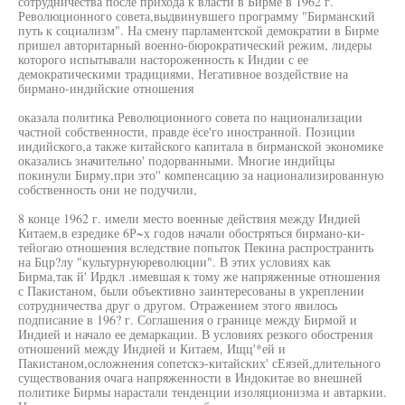
сотрудничества после прихода к власти в Бирме в 1962 г.
Революционного совета,выдвинувшего программу "Бирманский
путь к социализм". На смену парламентской демократии в Бирме
пришел авторитарный военно-бюрократический режим, лидеры
которого испытывали настороженность к Индии с ее
демократическими традициями, Негативное воздействие на
бирмано-индийские отношения
оказала политика Революционного совета по национализации
частной собственности, правде ёсе'го иностранной. Позиции
индийского,а также китайского капитала в бирманской экономике
оказались значительно' подорванными. Многие индийцы
покинули Бирму,при это'' компенсацию за национализированную
собственность они не подучили,
8 конце 1962 г. имели место военные действия между Индией
Китаем,в езредике 6Р~х годов начали обостряться бирмано-ки-
тейогаю отношения вследствие попыток Пекина распространить
на Бцр?лу "культурнуюреволюции". В этих условиях как
Бирма,так й' Ирдкл .имевшая к тому же напряженные отношения
с Пакистаном, были объективно заинтересованы в укреплении
сотрудничества друг о другом. Отражением этого явилось
подписание в 196? г. Соглашения о границе между Бирмой и
Индией и начало ее демаркации. В условиях резкого обострения
отношений между Индией и Китаем, Ищц'*ей и
Пакистаном,осложнения сопетскэ-китайских' сЕязей,длительного
существования очага напряженности в Индокитае во внешней
политике Бирмы нарастали тенденции изоляционизма и автаркии.