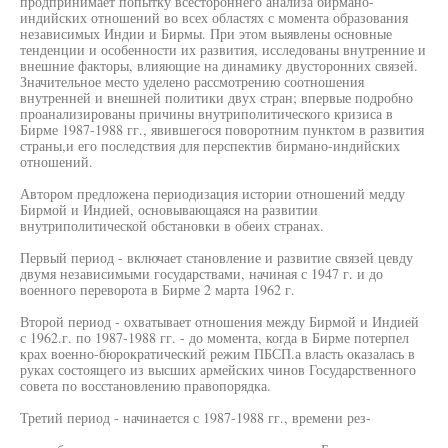
продпринимает попытку всестороннего анализа бирмано-
индийских отношений во всех областях с момента образования
независимых Индии и Бирмы. При этом выявлены основные
тенденции и особенности их развития, исследованы внутренние и
внешние факторы, влияющие на динамику двусторонних связей.
Значительное место уделено рассмотрению соотношения
внутренней и внешней политики двух стран; впервые подробно
проанализированы причины внутриполитического кризиса в
Бирме 1987-1988 гг., явившегося поворотним пунктом в развития
страны,и его последствия для перспектив бирмано-индийских
отношений.
Автором предложена периодизация истории отношений медду
Бирмой и Индией, основывающаяся на развитии
внутриполитической обстановки в обеих странах.
Первый период - включает становление и развитие связей цевду
двумя независимыми государствами, начиная с 1947 г. и до
военного переворота в Бирме 2 марта 1962 г.
Второй период - охватывает отношения между Бирмой и Индией
с 1962.г. по 1987-1988 гг. - до момента, когда в Бирме потерпел
крах военно-бюрократический режим ПБСП.а власть оказалась в
руках состоящего из высших армейских чинов Государственного
совета по восстановлению правопорядка.
Третий период - начинается с 1987-1988 гг., времени рез-