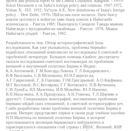
зрсесЬ and political report of the Central Coasaittea. Rangoon. - 1935)
Selcet Document о on India'ч foreign policy and rolaticns. 1947-1972,
Yoluae X, -ПЛ. 1932; Va^eyas A.E, New dimstisiona of Inaia'c foreign
policy. - Hew Delhi, 1979» ПЬЕнсзма пати нилагол. Пати бахсу
комэти оулэтачлл в мэйнгун хяян бахоу ьомэти в Найнганйе
асиинкхакза. - Рангун 1985; Пьинлауизу Схощели Тамада мьянма
Найягандо е мулзденайнгап-чжайевада. - Рангун. 1978; Мьяша
Найнгакта упадей. - Рангун, 1982.
Разработанность теш. Обзор историографической базы
исследования. Как уже указывалось, проблемы бирмайо-
кчдийских отношений комплексно не исследованы б советской и
зарубежной литературе. Большую помощь в'работс диссертанту
оказала исследования советских востоковедов по проблемам
внешней и внутренней политики Бирмы и Индии:
К.А.Антоновой, Г.М.Бонгард-Левина, Г.Л.Бондаревского,-
В.Ф.Васильева, С.В.Вйличкина, Ю.Н.Гаврило-ва,
А.Г.Гавриловой, Г,.Б.Горошко, Г1М.Григорьевой, А.О.Кауфмана,
М.Г.Козловой, В.С.Котлярова,'Г.Г.Котовского. П.В-Кутюоина,
С.И.ЛунеЕа, НЛ.Малетина, И.В.Можейко, Ю.Л.Наоенко,
В.П.Ниха-мина, А.А.Празаускаса, А.Н.Узянова, Т.Л.Шаумян и
других^/. Специальных монографий, иосзяшенннх проблемам
бирмано-ийдкй-ских отношений, в советской историографии нет.
Слабо разработаны также проблемы внешкзй политики Бирмы в
целом. Интерес представляет первое в своем роде учебное пособие
Н.П.Малетина по внешней политике Бирмы, в котором'
прослеживается эволюция бирманского нейтралитета и
характеризуются отношения стой страны с ЙША', Японией, КНР