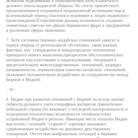
активном подключении к очономичеокой кизн'я капитала й
делового опита индексной общины. Но этоглу препятствует
продолжающиеся сохраняться традиционный,возникшие еще в
колониальный период спасения и недоверие к лицам индийского
происхождения.В перспективе реальна возможность создания
совместных сояетско-ин-дйаско-бирмансних фирм и предприятий
в различных сферах экономики.
7. Хотя состояние бирмано-индайских отношений зависит в
первук очередь ст региональной обстановки, такие важные
факторы, кат: утверждение в международных отношениях
принцппоз нового мышления,приоритетов обп;етеловечоских
интересов над классовыми и национальными, тенденция к
деидеологизацпи межгосударственных- отношений, разрядка
напряженности, нормализация советско-китайских. отношений
оказывают положительное воздействие на сотрудничество между
Бирмой и Индией.
- 16 -
8. Индии при развитии отношений с Бирмой не всзгда хватает
гибкости,должного учета-специфики интересов сравнительно
небольшой страны,что вызывает у последней настороженность и
подозрения относительно возможности гегемонистских
устремлений Индии в регионе. Имеющие место попытки Индии
выступать с позиций "старшего" партнера оказывают
сдерживающее воздействие на динамику двусторонних
отношений. Отсутствие конфликтных ситуаций в бирмано-