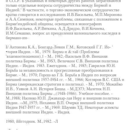
и СССР. Б указанных и некоторых других работах затрагиваются
только отдельные вопросы сотрудничества между Бирмой и
Индией.' В частности, о торгово-экономическом сотрудничестве
кратко говорится в исследованиях И.В.Васильева, М.П.Миронова
и А.А.Симония, некоторые проблемы, связанные с положением в
Бирме'индийской общины, освещается в монографиях
В.Ф.Васильева, А.Р.Вяткина, А.Д.Дридзо, В.И.Кочнева,
И.М.Семашко, вопрос ал преодоления колониального наследия в
бирмано-ин-
I/ Антонова К.А., Бонгард-Левин Г.М., Котовский Г.Г. Ио- '
•тория Индии. - М., 1979. Бирма и &:тай (Проблемы
'взаимоотношении),1 - M., 1982,-Васильев В.Ф. Внешняя
политика Бирмы. - М., I9S3, Величкин C.B. Внешняя политика
Индии. - Индия. 1983. Ежегодник. - М., 1985; Гаврилов Ю.Н.
Борьба за независимость и прогрессивные преобразования в
Бирме. - M., 1970; Горош-ко Г.Б. Борьба в Индии по вопросам
внешней политики 1957-I9S4 гг. - M., 1966; Котляров B.C. США и
Бирма (американская стратегия и политика). - M., 1970; Можвйко
И.В., Узянов А.Н. История Бишы. - М.ДЭ73; Малетик Н.П.
Внешняя политика Бирмы ,,(1948-1986). Учебное пособие. -
М.,1988; Насенко Ю.П. Джавахар-лая Неру и внешняя политика
Ивдии. -»М.,1975; Нихамин В.П. Очерки внешней политики
Индии I947-Î957 гг. - М.¿1969: Шаумян ТД, Некоторые аспекты
внешней политики Индии. - Индия,
1980, ййггодник. M.,1982. -Л