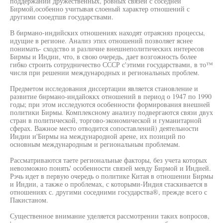
поддержании дружественных, ровных связей с соседней
Бирмой,особенно учитывая слоеный характер отношений с
другими сооедтшв государствами.
В бирмано-индийских отношениях находят отраясняз процессы,
идущие в регионе. Анализ этих отношений позволяет яснее
понимать- сходство и различие внешнеполитических интересов
Бирмы и Индии, что, в свою очередь, дает возгожность более
гибко строить сотрудничество СССР с'этими государствами, в то™
числя при решении международных и региональных проблем.
Предметом исследования диссертации является становление и
развитие бнрмано-индайоккх отношений в период о 1947 по 1990
годы; при этом исследуются особенности формирования внешней
политики Бирмы. Комплексному анализу подвергаются связи двух
стран в политической, торгово-экономической и гуманитарной
сферах. Важное место отводится сопоставлений) деятельности
Индии и'Бирмы на международной арене, их позиций по
основным международным и региональным проблемам.
Рассматриваются таете региональные факторы, без учета которых
невозможно понять' особенности связей мевду Бирмой и Индией.
Рэчь идет в первую очередь о политике Китая в отношении Бирмы
и Индии, а также о проблемах, с которыми-Индия стаскивается в
отношениях с. другими соседними государства®, прежде всего с
Пакистаном.
Существенное внимание уделяется рассмотрении таких вопросов,