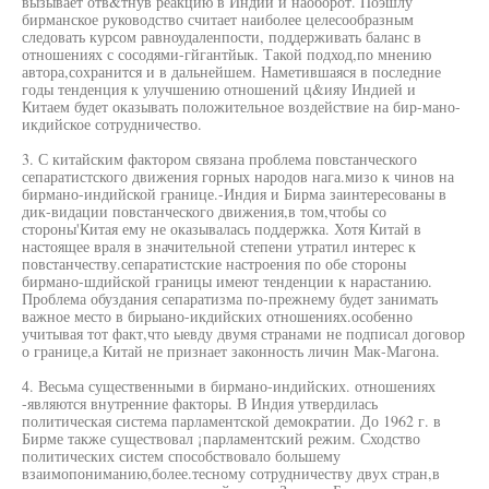
вызывает отв&тнув реакцию в Индии и наоборот. Поэшлу
бирманское руководство считает наиболее целесообразным
следовать курсом равноудаленпости, поддерживать баланс в
отношениях с сосодями-гйгантйык. Такой подход,по мнению
автора,сохранится и в дальнейшем. Наметившаяся в последние
годы тенденция к улучшению отношений ц&ияу Индией и
Китаем будет оказывать положительное воздействие на бир-мано-
икдийское сотрудничество.
3. С китайским фактором связана проблема повстанческого
сепаратистского движения горных народов нага.мизо к чинов на
бирмано-индийской границе.-Индия и Бирма заинтересованы в
дик-видации повстанческого движения,в том,чтобы со
стороны'Китая ему не оказывалась поддержка. Хотя Китай в
настоящее враля в значительной степени утратил интерес к
повстанчеству.сепаратистские настроения по обе стороны
бирмано-шдийской границы имеют тенденции к нарастанию.
Проблема обуздания сепаратизма по-прежнему будет занимать
важное место в бирыано-икдийских отношениях.особенно
учитывая тот факт,что ыевду двумя странами не подписал договор
о границе,а Китай не признает законность личин Мак-Магона.
4. Весьма существенными в бирмано-индийских. отношениях
-являются внутренние факторы. В Индия утвердилась
политическая система парламентской демократии. До 1962 г. в
Бирме также существовал ¡парламентский режим. Сходство
политических систем способствовало большему
взаимопониманию,более.тесному сотрудничеству двух стран,в