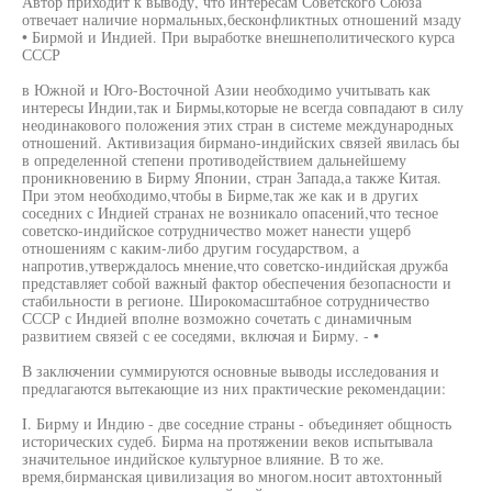
Автор приходит к выводу, что интересам Советского Союза
отвечает наличие нормальных,бесконфликтных отношений мзаду
• Бирмой и Индией. При выработке внешнеполитического курса
СССР
в Южной и Юго-Восточной Азии необходимо учитывать как
интересы Индии,так и Бирмы,которые не всегда совпадают в силу
неодинакового положения этих стран в системе международных
отношений. Активизация бирмано-индийских связей явилась бы
в определенной степени противодействием дальнейшему
проникновению в Бирму Японии, стран Запада,а также Китая.
При этом необходимо,чтобы в Бирме,так же как и в других
соседних с Индией странах не возникало опасений,что тесное
советско-индийское сотрудничество может нанести ущерб
отношениям с каким-либо другим государством, а
напротив,утверждалось мнение,что советско-индийская дружба
представляет собой важный фактор обеспечения безопасности и
стабильности в регионе. Широкомасштабное сотрудничество
СССР с Индией вполне возможно сочетать с динамичным
развитием связей с ее соседями, включая и Бирму. - •
В заключении суммируются основные выводы исследования и
предлагаются вытекающие из них практические рекомендации:
I. Бирму и Индию - две соседние страны - объединяет общность
исторических судеб. Бирма на протяжении веков испытывала
значительное индийское культурное влияние. В то же.
время,бирманская цивилизация во многом.носит автохтонный