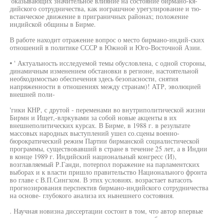
'оказывающих значительное влияние на состояние бирмано-кя-
дийского сотрудничества, как иограшчное урегулирование и тю-
встанческое движение в приграничных районах; положение
индийской общины в Бирме.
В работе находит отражение вопрос о место бирмано-индий-ских
отношений в политике СССР в Южной и Юго-Восточной Азии.
• ' Актуальность исследуемой темы обусловлена, с одной стороны,
динамичным изменением обстановки в регионе, настоятельной
необходимостью обеспечения здесь безопасности, снятия
напряженности в отношениях между странам)! АТР, эволюцией
внешней поли-
'гики КНР, с друтой - переменами во внутриполитической жизни
Бирмн и Ищет,-влркувами за собой новые акценты в их
внешнеполитических курсах. В Бирме, в 1988 г. в результате
массовых народных выступлений ушел со.сцены военно-
бюрократический режим Партии бирманской социалистической
программы, существовавший в стране в течение 25 лет, а в Индии
в конце 1989 г. Индийский национальный конгресс (И),
возглавляемый Р.Ганди, потерпол поражение на парламентских
выборах и к власти пришло правительство Национального фронта
во главе с В.П.Сингхом. В этих условиях. возрастает ватасоть
прогнозирования перспектив бирмано-индийского сотрудничества
на основе- глубокого анализа их нынешнего состояния.
. Научная новизна диссертации состоит в том, что автор впервые