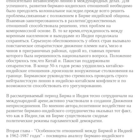
относительно независимую линию в международных делах. Для
успешного, развития бирмано-кндипских отношений необходимо
было преодолеть колониальное наследие.прежде всего решить
проблемы,связанные с положением в Бирме индийской общины.
Взаимная-заинтересованность в разлитии'дружественных
отношений способствовала решению, этих проблем на
компромиссной основе. В. то ке время,отчужденность между
коренным населенном и выходцами из Индии продолжала
сохраняться. Серьезную обеспокоенность у обеих стран вызывало
повстанческое сепаратистское движение племен нага,'мизо и
чинов в приграничных районах, одной из, главных причин
которого была нерешенность национального вопроса. Положение
обострялось тем,что Китай и. Пакистан поддерживали
сепаратистов. В конце 50-х годов резко ухудшились китайско-
индийские отношения-,произошли вооруженные столкновения на
границе. Бирманское руководство стремилось проводить строго
нейтралистскую линию в индийско-китайском конфликте и по
возможности способствовать его урегулированию.
В рассматриваемый период Бирма и Индия тесно сотрудничали на
международной арене,активно участвовали в создании Движения
неприсоединения. По мнению автора,позитивное воздействие на
развитие бирмано-индийского сотрудничества оказывал тот факт,
что как в Индии,так ив Бирме существовали сходные
политические режимы парламентской демократии.
Вторая глава - "Особенности отношений между Бирмой и Индией
в 1962-1987 годах" - посвящена анализу бирмано-индийского