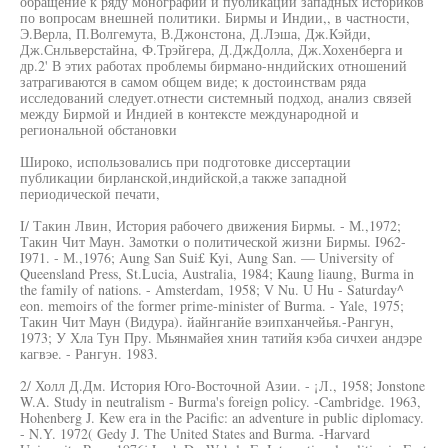
обращение к ряду монографий и публикаций западных историков
по вопросам внешней политики. Бирмы и Индии,, в частности,
Э.Верла, П.Волгемута, В.Джонстона, Д.Лэша, Дж.Кэйди,
Дж.Снльверстайна, Ф.Трэйгера, Д.ДжДолла, Дж.Хохенберга и
др.2' В этих работах проблемы бирмано-нндийских отношений
затрагиваются в самом общем виде; к достоинствам ряда
исследований следует.отнести системный подход, анализ связей
между Бирмой и Индией в контексте международной и
региональной обстановки
Широко, использовались при подготовке диссертации
публикации бирланской,индийской,а также западной
периодической печати,
I/ Такин Лвин, История рабочего движения Бирмы. - М.,1972;
Такин Чит Маун. Замотки о политической жизни Бирмы. I962-
I971. - М.,1976; Aung San Sui£ Kyi, Aung San. — University of
Queensland Press, St.Lucia, Australia, 1984; Kaung liaung, Burma in
the family of nations. - Amsterdam, 1958; V Nu. U Hu - Saturday^
eon. memoirs of the former prime-minister of Burma. - Yale, 1975;
Такин Чит Маун (Видура). йайнганйе вэипханчейья.-Рангун,
1973; У Хла Тун Пру. Мьянмайея хнин татийя кэба сичхеи андэре
кагвэе. - Рангун. 1983.
2/ Холл Д.Дм. История Юго-Восточной Азии. - ¡Л., 1958; Jonstone
W.A. Study in neutralism - Burma's foreign policy. -Cambridge. 1963,
Hohenberg J. Kew era in the Pacific: an adventure in public diplomacy.
- N.Y. 1972( Gedy J. The United States and Burma. -Harvard