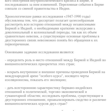
кого обострения внутриполитического кризиса в Бирме, и
последовавших за ним изменений. Переломные события в Бирме
совпали со сменой правительства в Индии.
Хронологические рамки исследования <1947-1990 годы)
обусловлены тем, что диссертант полагает целесообразным
рассмотреть всю историю отношений между независимыми
Бирмой и Индией, о необходимыми краткими экскурсами ь
доколониальный и колониальный периоды, так как их объем
сравнительно невелик, а существующие основные проблемы в
двусторонних связях невозможно понять без обращения к их
первопричинам.
Ооновными задачами исследования являются:
- определить роль и-место отношений между Бирмой и Индией во
внешнеполитических приоритетах этих стран;
- вскрыть внутренние и внешние причины проведения Бирмой на
международной арене "особого курса", носящего черты
изоляционизма, показать его эволюцию;
- дать всестороннюю характеристику бирмано-индийских
отношений в политической, торгово-экономической и
гуманитарной областях; исследовать проблемы, существующие в
двусторонних отношениях; проанализировать сходство и различие
внешнеполитических курсов двух стран?