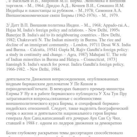
, I/ Васильев И.В., Миронов М.П. Бирма. Экономика и внешняя
торговля. - М., 1964; Дридзо А.Д., Кочнев В.И., Семашно И.М.
Индийцы и пакистанцы за рубежом. - М.,1978; Симония А.А.
Внешнеэкономические связи Бирмы (1962-1976). - М., 1979.
2/ Датт В.П. Внешняя политика Индии. - М.„ 1968; Appado-rai.A.,
Hajaa М, India's foreign policy and relations. - New Delhi, 1995s
Banerjee B. India's aid to its neighbouring countries. - Hew Delhi,
1982; Chakravarti N. The Indian minority in Burma. The riee and
decline of an immigrant community. - London, 19711 Desai W.S. India
and Burma. - Calcutta, 19541 Gupta M, Rajiv Gandhi'a foreign policy:
a study in continuity and change. - Agra, 1987j Mahajani U. The role
of Indian minorities in Burma and Halaya. - Connecticut, 1973}
liansingh S. India's search for power. Indira Gandhi'a foreign policy,
1966-1982. - New Delhi, 1984.
деятельности Движения неприсоединения, опубликованных
видным бирманским дипломатом У Пе Кином в
периодической'печати. В мемуарах бывшего премьер-министра
Еирмы У Ну и в работе бирманского публициста У Хла Тун Пру
затрагиваются вопросы,связанные с особенностями
внешнеполитического курса Бирмы, и спецификой бирмано-
индийских отношений. Следует, такке выделить биографический
очерк о жизни и деятельности национального героя Бирмы
генерала Аун Сана,написанный его дочерью Аун Сан Су Чки,
ставшей в 1988 г. одним из лидеров движения за демократию
Более глубокому раскрытию темы диссертации способствовало