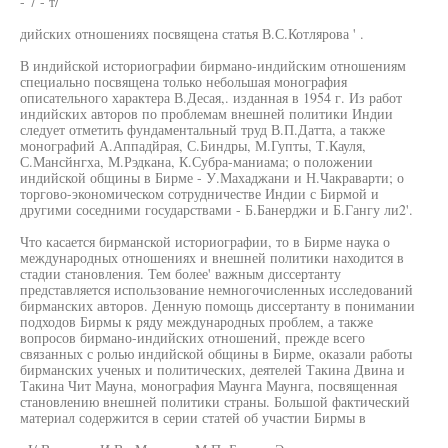
- 7 - т/
дийских отношениях посвящена статья В.С.Котлярова ' .
В индийской историографии бирмано-индийским отношениям
специально посвящена только небольшая монография
описательного характера В.Десая,. изданная в 1954 г. Из работ
индийских авторов по проблемам внешней политики Индии
следует отметить фундаментальный труд В.П.Датта, а также
монографий А.Аппадйрая, С.Биндры, М.Гупты, Т.Кауля,
С.Мансйнгха, М.Рэдкана, К.Субра-маниама; о положении
индийской общины в Бирме - У.Махаджани и Н.Чакраварти; о
торгово-экономическом сотрудничестве Индии с Бирмой и
другими соседними государствами - Б.Банерджи и Б.Гангу ли2'.
Что касается бирманской историографии, то в Бирме наука о
международных отношениях и внешней политики находится в
стадии становления. Тем более' важным диссертанту
представляется использование немногочисленных исследований
бирманских авторов. Денную помощь диссертанту в понимании
подходов Бирмы к ряду международных проблем, а также
вопросов бирмано-индийских отношений, прежде всего
связанных с ролью индийской общины в Бирме, оказали работы
бирманских ученых и политических, деятелей Такина Двина и
Такина Чит Мауна, монография Маунга Маунга, посвященная
становлению внешней политики страны. Большой фактический
материал содержится в серии статей об участии Бирмы в