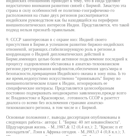
индийских отношениях приводит к тему, что в Инда уделяют
недостаточно внимания развитию связей с Бирмой. Зачастую эта
страна в силу особенностей ее политико-гоографичеоко-го
расположения на стыке двух регионов рассматривается
индийским руководством как бы находящейся на периферии
внешнеполитических интересов Индии. Представляется, что такой
подход нельзя признатЬ правильным.
9. СССР заинтересован в с охране низ: Индией своего
присутствия в Бирме,в успешном развитии биржно-индийских
отноиенпй, играющих.стабилизирующую роль в регионе,в
координации о Индией дипломатических действий в
Бирме,имеющих целью более активное подключение последней к
процессу оздоровления обстановка в азиатско-тихоокеанском
регионе,урегулирования конфликтов,обеспечения эдесь'мира и
безопасности,превращения Индийского океана в зону mina. Ь то
же время,недопустимо искусственно "привязывать" Бирму во
внешнеполитическом плане к Индии, игнорировать ее
специфические интерасы. Представляется целесообразным
постоянно подчеркивать неоднократно заявленную,прежде всего
вс Владивостоке и Красноярске, .готовность ССОР к раэеттст
диалога со всеми без исключения странами азиатско-
тихоокеанского региона, в том числе и с Бирмой.
Основные положения г, выводы диссертация опубликованы в
следующих работа»: автора: I. "Бирма: 40 лет кевавнсймоста".
Шрдузародная жизнь. - М.,1987,& 12 (0,4 ил,): 2, "Кризис п ет
нооладатвля", Лэня к Африка сегодня. - M.,î983,i3 4 (0,8 я.л.); 3.