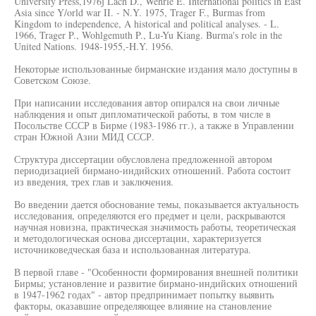
University Press,1976j Lach D., Wehrle E. International politics in East
Asia since Y/orld war II. - N.Y. 1975, Trager F., Burmas from
Kingdom to independence, A historical and political analyses. - L.
1966, Trager P., Wohlgemuth P., Lu-Yu Kiang. Burma's role in the
United Nations. 1948-1955,-H.Y. 1956.
Некоторые использованные бирманские издания мало доступны в
Советском Союзе.
При написании исследования автор опирался на свои личные
наблюдения и опыт дипломатической работы, в том числе в
Посольстве СССР в Бирме (1983-1986 гг.), а также в Управлении
стран Южной Азии МИД СССР.
Структура диссертации обусловлена предложенной автором
периодизацией бирмано-индийских отношений. Работа состоит
из введения, трех глав и заключения.
Во введении дается обоснование темы, показывается актуальность
исследования, определяются его предмет и цели, раскрываются
научная новизна, практическая значимость работы, теоретическая
и методологическая основа диссертации, характеризуется
источниковедческая база и использованная литература.
В первой главе - "Особенности формирования внешней политики
Бирмы; установление и развитие бирмано-индийских отношений
в 1947-1962 годах" - автор предпринимает попытку выявить
факторы, оказавшие определяющее влияние на становление