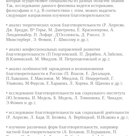
которые осуществляют специалисты из разных областей знания.
Так, исследование данного феномена ведется историками,
философами и т.д. В соответствии с этим, можно выделить
следующие направления изучения благотворительности:
• анализ теоретических основ благотворительности (Р. Апресян,
Дж. Бредди, В* Герье, М. Дмитриева, Е. Красноперова, А.
Линденмайер, П. Лофарг, Д'Оссонвиль, Д. Рэнсел, Э.
Мюнстерберг, Э. Фомин, Г. Шмоллер и др.);
• анализ конфессиональных направлений развития
благотворительности (П Георгиевский, П. Дерябин, А.Забелин,
В.Ключевский, М. Мчедлов, И. Петропавловский и др.);
• анализ особенностей зарождения и возникновения
благотворительности в России (П. Власов, Е. Дегальцев,
П.Лыкошин, Е.Максимов, М. Мчедлов, П. Нещеретний, Г.
Ульянова, М.Фирсов, Е.Харькова, Л. Хорева, Я. Щапова и др.);
• исследование благотворительности как социального института
(Ю.Зеликова, И. Модель, Б. Модель, Л. Темникова, Е. Чикадзе,
Э.Фомин и др.);
• исследование благотворительности как социальной деятельности
(Р. Апресян, Л. Бадя, Н. Беляева, А. Вербицкий, Н.Исакова и др.);
• изучение различных форм благотворительности, например
частной благотворительности (А. Боханов, П.Бурышкин, П.