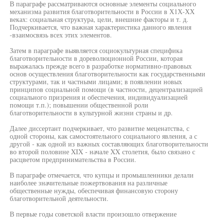
В параграфе рассматриваются основные элементы социального
механизма развития благотворительности в России в Х1Х-ХХ
веках: социальная структура, цели, внешние факторы и т. д.
Подчеркивается, что важная характеристика данного явления
-взаимосвязь всех этих элементов.
Затем в параграфе выявляется социокультурная специфика
благотворительности в дореволюционной России, которая
выражалась прежде всего в разработке нормативно-правовых
основ осуществления благотворительности как государственными
структурами, так и частными лицами; в появлении новых
принципов социальной помощи (в частности, децентрализацией
социального призрения и обеспечения, индивидуализацией
помощи т.п.); повышении общественной роли
благотворительности в культурной жизни страны и др.
Далее диссертант подчеркивает, что развитие меценатства, с
одной стороны, как самостоятельного социального явления, а с
другой - как одной из важных составляющих благотворительности
во второй половине XIX - начале XX столетия, было связано с
расцветом предпринимательства в России.
В параграфе отмечается, что купцы и промышленники делали
наиболее значительные пожертвования на различные
общественные нужды, обеспечивая финансовую сторону
благотворительной деятельности.
В первые годы советской власти произошло отвержение