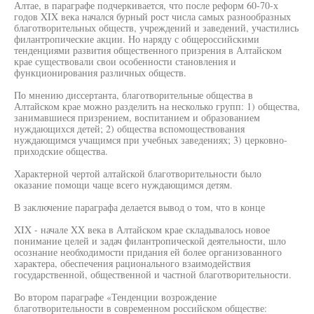
Алтае, в параграфе подчеркивается, что после реформ 60-70-х
годов XIX века начался бурный рост числа самых разнообразных
благотворительных обществ, учреждений и заведений, участились
филантропические акции. Но наряду с общероссийскими
тенденциями развития общественного призрения в Алтайском
крае существовали свои особенности становления и
функционирования различных обществ.
По мнению диссертанта, благотворительные общества в
Алтайском крае можно разделить на несколько групп: 1) общества,
занимавшиеся призрением, воспитанием и образованием
нуждающихся детей; 2) общества вспомоществования
нуждающимся учащимся при учебных заведениях; 3) церковно-
приходские общества.
Характерной чертой алтайской благотворительности было
оказание помощи чаще всего нуждающимся детям.
В заключение параграфа делается вывод о том, что в конце
XIX - начале XX века в Алтайском крае складывалось новое
понимание целей и задач филантропической деятельности, шло
осознание необходимости придания ей более организованного
характера, обеспечения рационального взаимодействия
государственной, общественной и частной благотворительности.
Во втором параграфе «Тенденции возрождение
благотворительности в современном российском обществе: