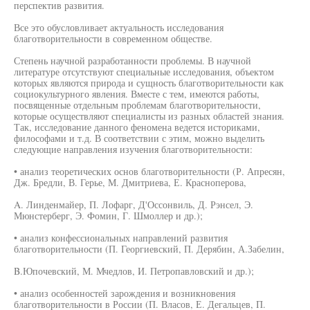
перспектив развития.
Все это обусловливает актуальность исследования
благотворительности в современном обществе.
Степень научной разработанности проблемы. В научной
литературе отсутствуют специальные исследования, объектом
которых являются природа и сущность благотворительности как
социокультурного явления. Вместе с тем, имеются работы,
посвященные отдельным проблемам благотворительности,
которые осуществляют специалисты из разных областей знания.
Так, исследование данного феномена ведется историками,
философами и т.д. В соответствии с этим, можно выделить
следующие направления изучения благотворительности:
• анализ теоретических основ благотворительности (Р. Апресян,
Дж. Бредли, В. Герье, М. Дмитриева, Е. Красноперова,
A. Линденмайер, П. Лофарг, Д'Оссонвиль, Д. Рэнсел, Э.
Мюнстерберг, Э. Фомин, Г. Шмоллер и др.);
• анализ конфессиональных направлений развития
благотворительности (П. Георгиевский, П. Дерябин, А.Забелин,
B.Юпочевский, М. Мчедлов, И. Петропавловский и др.);
• анализ особенностей зарождения и возникновения
благотворительности в России (П. Власов, Е. Дегальцев, П.