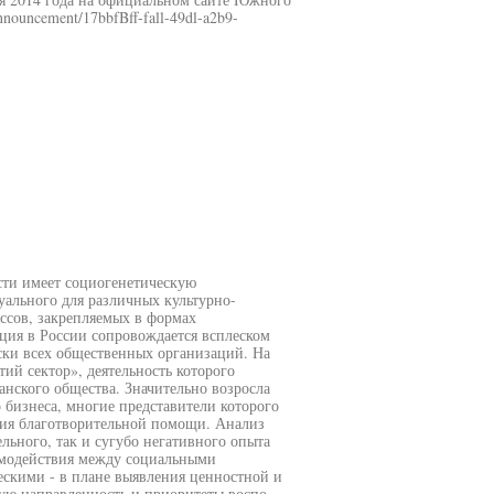
nnouncement/17bbfBff-fall-49dl-a2b9-
сти имеет социогенетическую
уального для различных культурно-
ссов, закрепляемых в формах
ция в России сопровождается всплеском
ски всех общественных организаций. На
ий сектор», деятельность которого
нского общества. Значительно возросла
 бизнеса, многие представители которого
ния благотворительной помощи. Анализ
льного, так и сугубо негативного опыта
имодействия между социальными
ескими - в плане выявления ценностной и
ю направленность и приоритеты воспо-