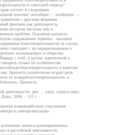
ворительности в советский период?
орая состоит в следующем.
риальной цепочке «всеобщее — особенное —
в сравнении с другими формами
ный феномен как деятельность,
ение ресурсов частных лиц и
твенных проблем. Основная ценность
ческим содержанием термина - оказание
держание благотворительности (в случае,
нию) совпадает с це-лерациональным в
проблем, возникающих в обществе,
аряду с этой, в целом, идентичной в
говорить только об особенностях
оссийская благотворительность в качестве
зма. Ценность патриотизма играет роль
сть от псевдоблаготворительности, в
лекалась. Ценность
 деятельности: дне. ... канд. социол.наук:
Дону, 2006. - 131 с.
ованном взаимодействии участников
раметра в самоорганизации
а основании анализа разновременных
их в российской ментальности
оциально-культурных условий,