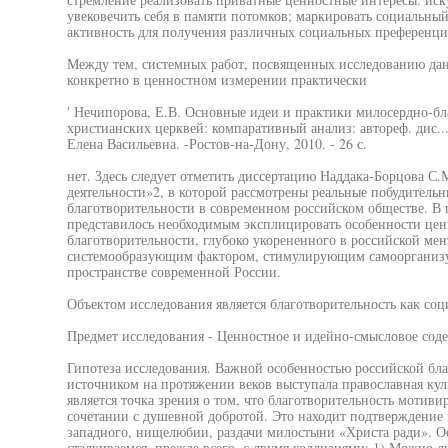
увековечить себя в памяти потомков; маркировать социальны
активность для получения различных социальных преференци
Между тем, системных работ, посвященных исследованию да
конкретно в ценностном измерении практически
' Нечипорова, Е.В. Основные идеи и практики милосердно-бл
христианских церквей: компаративный анализ: автореф. дис...
Елена Васильевна. -Ростов-на-Дону, 2010. - 26 с.
нет. Здесь следует отметить диссертацию Наддака-Борцова С
деятельности»2, в которой рассмотрены реальные побудитель
благотворительности в современном российском обществе. В 
представилось необходимым эксплицировать особенности цен
благотворительности, глубоко укорененного в российской мент
системообразующим фактором, стимулирующим самоорганизу
пространстве современной России.
Объектом исследования является благотворительность как со
Предмет исследования - Ценностное и идейно-смысловое соде
Гипотеза исследования. Важной особенностью российской бла
источником на протяжении веков выступала православная кул
является точка зрения о том, что благотворительность мотив
сочетании с душевной добротой. Это находит подтверждение 
западного, нищелюбии, раздачи милостыни «Христа ради». Ос
сталкиваемся, прежде всего, с двумя коллизиями: 1) Можно л