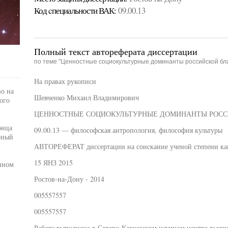
Код cпециальности ВАК:
09.00.13
Полный текст автореферата диссертации
по теме "Ценностные социокультурные доминанты российской бл
На правах рукописи
во на
Шевченко Михаил Владимирович
ого
ЦЕННОСТНЫЕ СОЦИОКУЛЬТУРНЫЕ ДОМИНАНТЫ РОСС
онца
09.00.13 — философская антропология, философия культуры
рный
АВТОРЕФЕРАТ диссертации на соискание ученой степени ка
15 ЯНЗ 2015
нном
Ростов-на-Дону - 2014
005557557
005557557
Работа выполнена в Северо-Кавказском научном центре высш