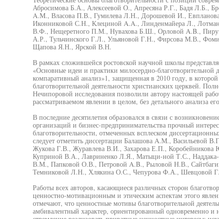
Абросимова Б.А., Алексеевой О., Апресяна Р.Г., Бадя Л.Б., Бр
A.M., Власова П.В., Гумилева Л.Н., Дорошевой И., Евпланова
Иконниковой С.Н., Клециной A.A., Линденмайера Л., Лотма
В.Ф., Нещеретного П.М., Нувахова Б.Ш., Орловой A.B., Пиру
А.Р., Тульчинского Г.Л., Ульяновой Г.Н., Фирсова М.В., Фоми
Щапова Я.Н., Ярской В.Н.
В рамках сложившейся ростовской научной школы представля
«Основные идеи и практики милосердно-благотворительной д
компаративный анализ»1, защищенная в 2010 году, в которой
благотворительной деятельности христианских церквей. Полно
Нечипоровой исследования позволили автору настоящей рабо
рассматриваемом явлении в целом, без детального анализа е
В последние десятилетия образовался в связи с возникновен
организаций и бизнес-предпринимательства прочный интерес
благотворительности, отмеченных всплеском диссертационных
следует отметить диссертации Балашова A.M., Васильевой В.Г
Жукова Г.В., Журавлева В.И., Захарова Е.П., Коробейникова 
Куприной В.А., Лавриненко Л.Я., Матыци-ной Т.С., Наддака-
В.М., Папковой О.В., Петровой A.B., Рыловой Н.В., Сайтбагин
Темниковой Л.Н., Хлякина О.С., Чепурова Ф.А., Шевцовой Г
Работы всех авторов, касающиеся различных сторон благотво
ценностно-мотивационным и этическим аспектам этого явлени
отмечают, что ценностные мотивы благотворительной деятель
амбивалентный характер, ориентированный одновременно и н
стремление реализовать приватные ценностные интересы: иску