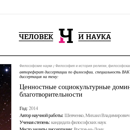
Философские науки
Философия и история религии, философска
автореферат диссертации по философии, специальность ВАК
диссертация на тему:
Ценностные социокультурные доми
благотворительности
Год:
2014
Автор научной работы:
Шевченко, Михаил Владимирович
Ученая cтепень:
кандидата философских наук
Место защиты диссертации:
Ростов-на-Дону