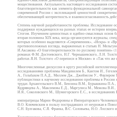
моществования. Актуальность настоящего исследования состо
благотворительности как элемента функциональной самоорга
современной России с экспликацией ценностной синкретичн
обеспечивающей когерентность и взаимосогласованность дейс
Степень научной разработанности проблемы. Исследование о
поддержки нуждающихся на разных этапах ее истории впервые
Стогом. Изучением ценностных и идейно-смысловых основ бл
вторая половина XIX века, когда организуются журналы, спе
которых особенно выделяются «Современник», «Искра» и «Врем
противоположных взгляда, выраженных в статьях Н. Мельгуно
И.Аксакова «О благотворительности по русскому понятию» (18
романах Ф.М. Достоевского, Н.Г. Чернышевского, Л.Н. Толст
работах JI.H. Толстого «О переписи в Москве» и «Так что же 
Многочисленные дискуссии в кругу российской интеллиген
исследованиями проблемы Мандевилем Б., Кантом И., Гегеле
А., Гольбахом П.А.Д., Миллем Дж., Джеймсом У., Фаулером Т
публицистики к научному исследованию проблемы в России н
трудах Архангельского В.М., Бензина В.М., Бурышкина П.А., Г
Кудрявцева А., Максимова Е.Д., Маргулиса М., Межова В.И., 
И.Я., Соколовского М., Шумигорского Е.С., в исследованиях
императрицы Марии Федоровны и Императорского Человеколю
В.О. Ключевским в пользу пострадавших от неурожая в Поволж
С.Н. Булгакова, C.JI. Франка, B.C. Соловьева, Н.О. Лосского и
Теоретические основы благотворительности с позиции соврем