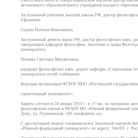
автономного образовательного учреждения высшего образов
Заслуженный работник высшей школы РФ, доктор философски
Ефимович
Седова Наталья Николаевна,
Заслуженный деятель науки РФ, доктор философских наук, до
заведующий кафедрой философии, биоэтики и права Волгогра
университета
Петкова Светлана Михайловна,
кандидат философских наук, доцент кафедры «Социальные тех
университета путей сообщения
Ведущая организация ФГБОУ ВПО «Ростовский государстве
строительный университет»
Защита состоится 28 января 2014 г. в 15 час. на заседании ди
философским наукам в ФГАОУ ВО «Южный федеральный универс
Дону, ул. Пушкинская, 140, конференц-зал.
С диссертацией можно ознакомиться в Зональной научной б
«Южный федеральный университет» по адресу: 344103, г. Рост
Электронный вариант текста диссертации размещен 29 октяб