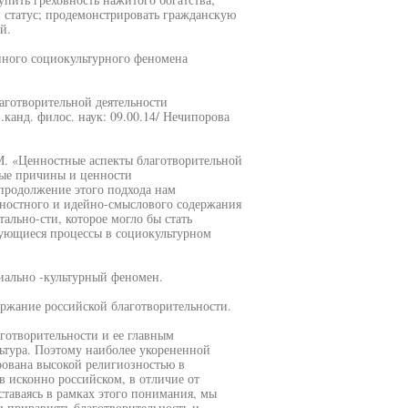
й статус; продемонстрировать гражданскую
й.
нного социокультурного феномена
аготворительной деятельности
.канд. филос. наук: 09.00.14/ Нечипорова
.М. «Ценностные аспекты благотворительной
ные причины и ценности
продолжение этого подхода нам
ностного и идейно-смыслового содержания
ально-сти, которое могло бы стать
ющиеся процессы в социокультурном
циально -культурный феномен.
ржание российской благотворительности.
готворительности и ее главным
ьтура. Поэтому наиболее укорененной
ирована высокой религиозностью в
в исконно российском, в отличие от
таваясь в рамках этого понимания, мы
и приравнять благотворительность и