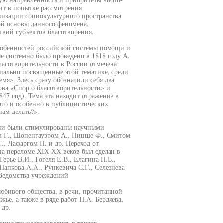
ит в попытке рассмотрения
низации социокультурного пространства
ой основы данного феномена,
твий субъектов благотворения.
собенностей российской системы помощи и
 системно было проведено в 1818 году А.
аготворительности в России отмечена
циально посвященные этой тематике, среди
я». Здесь сразу обозначили себя два
ва «Спор о благотворительности» и
47 год). Тема эта находит отражение в
ого и особенно в публицистических
нам делать?».
ции были стимулированы научными
м Г., Шопенгауэром А., Ницше Ф., Смитом
., Лафаргом П. и др. Переход от
а переломе XIX-XX веков был сделан в
ерье В.И., Гогеля Е.В., Елагина Н.В.,
Папкова A.A., Рункевича С.Г., Селезнева
 Ведомства учреждений
бивого общества, в речи, прочитанной
ье, а также в ряде работ H.A. Бердяева,
 др.
енности исследовались в трудах