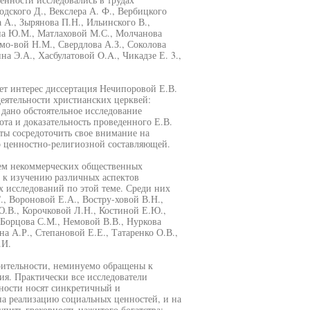
одского Д., Векслера А. Ф., Вербицкого
 А., Зырянова П.Н., Ильинского В.,
на Ю.М., Матлаховой М.С., Молчанова
мо-вой Н.М., Свердлова А.З., Соколова
на Э.А., Хасбулатовой O.A., Чикадзе Е. 3.,
ет интерес диссертация Нечипоровой Е.В.
еятельности христианских церквей:
 дано обстоятельное исследование
та и доказательность проведенного Е.В.
ты сосредоточить свое внимание на
го ценностно-религиозной составляющей.
ием некоммерческих общественных
 к изучению различных аспектов
 исследований по этой теме. Среди них
., Вороновой Е.А., Востру-ховой В.Н.,
Ю.В., Корочковой Л.Н., Костиной Е.Ю.,
Борцова С.М., Немовой В.В., Нуркова
а А.Р., Степановой Е.Е., Татаренко О.В.,
.И.
рительности, неминуемо обращены к
я. Практически все исследователи
ности носят синкретичный и
а реализацию социальных ценностей, и на
пить греховность нажитого богатства;