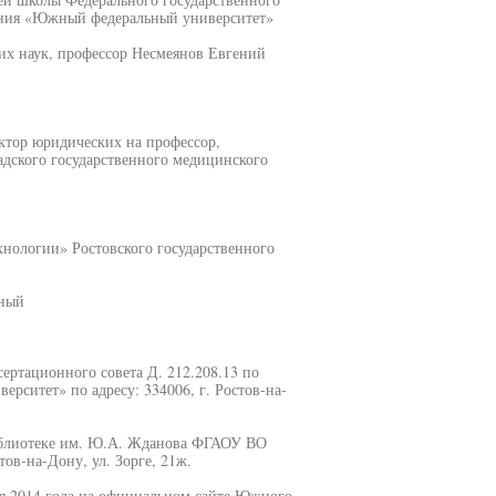
ания «Южный федеральный университет»
х наук, профессор Несмеянов Евгений
ктор юридических на профессор,
дского государственного медицинского
нологии» Ростовского государственного
нный
ссертационного совета Д. 212.208.13 по
итет» по адресу: 334006, г. Ростов-на-
иблиотеке им. Ю.А. Жданова ФГАОУ ВО
ов-на-Дону, ул. Зорге, 21ж.
ря 2014 года на официальном сайте Южного