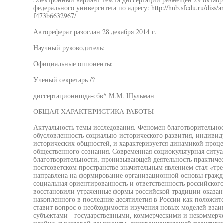
федерального университета по адресу: http://hub.sfedu.ru/diss/a
f473b6632967/
Автореферат разослан 28 декабря 2014 г.
Научный руководитель:
Официальные оппоненты:
Ученый секретарь /?
диссертационншда-сбв^ М.М. Шульман
ОБЩАЯ ХАРАКТЕРИСТИКА РАБОТЫ
Актуальность темы исследования. Феномен благотворительно
обусловленность социально-исторического развития, индивид
исторических общностей, и характеризуется динамикой проце
общественного сознания. Современная социокультурная ситуа
благотворительности, пронизывающей деятельность практиче
постсоветском пространстве значительным явлением стал «трет
направлена на формирование организационной основы гражда
социальная ориентированность и ответственность российского
восстановили утраченные формы российской традиции оказа
накопленного в последние десятилетия в России как положите
ставит вопрос о необходимости изучения новых моделей вза
субъектами - государственными, коммерческими и некоммерч
идейно-смысловой доминанты, синхронизирующей позитивну