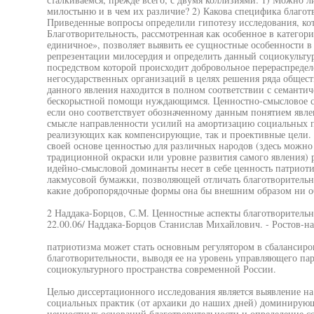
милостыню и в чем их различие? 2) Какова специфика благот
Приведенные вопросы определили гипотезу исследования, кот
Благотворительность, рассмотренная как особенное в катего
единичное», позволяет выявить ее сущностные особенности 
репрезентации милосердия и определить данный социокультур
посредством которой происходит добровольное перераспредел
негосударственных организаций в целях решения ряда общес
данного явления находится в полном соответствии с семанти
бескорыстной помощи нуждающимся. Ценностно-смысловое со
если оно соответствует обозначенному данным понятием явле
смысле направленности усилий на амортизацию социальных 
реализующих как компенсирующие, так и проективные цели. Н
своей основе ценностью для различных народов (здесь можно 
традиционной окраски или уровне развития самого явления) р
идейно-смысловой доминанты несет в себе ценность патриоти
лакмусовой бумажки, позволяющей отличать благотворительно
какие добропорядочные формы она бы внешним образом ни об
2 Наддака-Борцов, С.М. Ценностные аспекты благотворительной
22.00.06/ Наддака-Борцов Станислав Михайлович. - Ростов-на-
патриотизма может стать основным регулятором в сбалансир
благотворительности, выводя ее на уровень управляющего па
социокультурного пространства современной России.
Целью диссертационного исследования является выявление н
социальных практик (от архаики до наших дней) доминирующ
ценностных оснований благотворительности и определение с